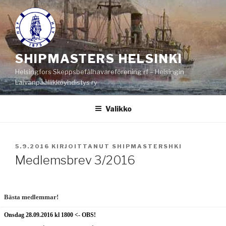
Siirry
sisältöön
SHIPMASTERS HELSINKI
Helsingfors Skeppsbefälhavareförening rf – Helsingin
Laivanpäällikköyhdistys ry
Valikko
JULKAISTU
5.9.2016
KIRJOITTANUT
SHIPMASTERSHKI
Medlemsbrev 3/2016
Bästa medlemmar!
Onsdag 28.09.2016 kl 1800 <- OBS!