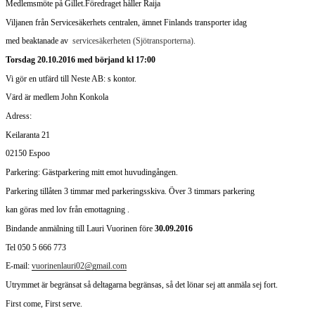
Medlemsmöte på Gillet.Föredraget håller Raija
Viljanen från Servicesäkerhets centralen, ämnet Finlands transporter idag
med beaktanade av
servicesäkerheten (Sjötransporterna).
Torsdag 20.10.2016 med börjand kl 17:00
Vi gör en utfärd till Neste AB: s kontor.
Värd är medlem John Konkola
Adress:
Keilaranta 21
02150 Espoo
Parkering: Gästparkering mitt emot huvudingången.
Parkering tillåten 3 timmar med parkeringsskiva. Över 3 timmars parkering
kan göras med lov från emottagning .
Bindande anmälning till Lauri Vuorinen före
30.09.2016
Tel 050 5 666 773
E-mail:
vuorinenlauri02@gmail.com
Utrymmet är begränsat så deltagarna begränsas, så det lönar sej att anmäla sej fort.
First come, First serve.