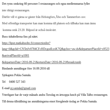
Det ryms omkring 60 personer I restaurangen och egna medlemmarna fyller
inte riktigt restaurangen.
Därför vill vi gärna se gäster från Helsingfors,Åbo och Tammerfors osv.
Med offentliga transporter kan man komma till platsen och tillbaka kan man ännu
komma omk 23:20.
Bilpool är ochså önskvärt.
Buss tidtabellerna fins på nätet.
https://liput.matkahuolto.fi/connectionlist?
lang=fi&gclid=CNTetJv0784CFcHDcgodLyoK7Q&gclsrc=aw.ds&departurePlaceId=s9523
&arrivalPlaceId=p1001
&departureDate=2016-09-21&returnDate=2016-09-21#breadcrumb
Bindande anmälingar före 16.09.2016 till
Sjökapten Pekka Santala.
Tel
0400 527 343
E-mail
pj.santala@gmail.com
Ytterligare har de varje månads andra Torsdag en ärtsoppa lunch på Villa Talbo restaurngen.
Till denna tillställning tas anmälningarna emot föregående tisdag av Pekka Santala.