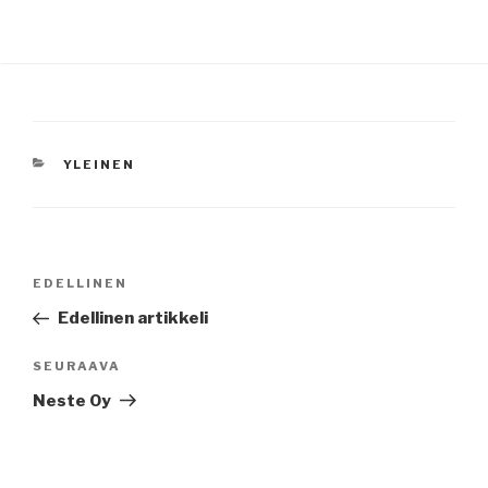
KATEGORIAT
YLEINEN
Artikkelien
Edellinen
EDELLINEN
selaus
artikkeli
Edellinen artikkeli
Seuraava
SEURAAVA
artikkeli
Neste Oy