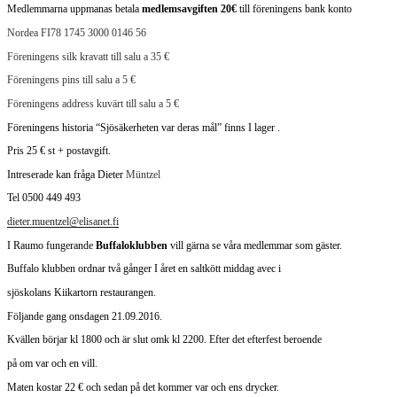
Medlemmarna uppmanas betala
medlemsavgiften 20€
till föreningens bank konto
Nordea FI78 1745 3000 0146 56
Föreningens silk kravatt till salu a 35 €
Föreningens pins till salu a 5 €
Föreningens address kuvärt till salu a 5 €
Föreningens historia “Sjösäkerheten var deras mål” finns I lager .
Pris 25 € st + postavgift.
Intreserade kan fråga Dieter
Müntzel
Tel 0500 449 493
dieter.muentzel@elisanet.fi
I Raumo fungerande
Buffaloklubben
vill gärna se våra medlemmar som gäster.
Buffalo klubben ordnar två gånger I året en saltkött middag avec i
sjöskolans Kiikartorn restaurangen.
Följande gang onsdagen 21.09.2016.
Kvällen börjar kl 1800 och är slut omk kl 2200.
Efter det efterfest beroende
på om var och en vill.
Maten kostar 22 € och sedan på det kommer var och ens drycker.