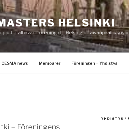
MASTERS HELSINKI
eppsbefälhavareförening rf – Helsingin Laivanpäällikköyhd
CESMA news
Memoarer
Föreningen – Yhdistys
YHDISTYS /
tki – Föreningens