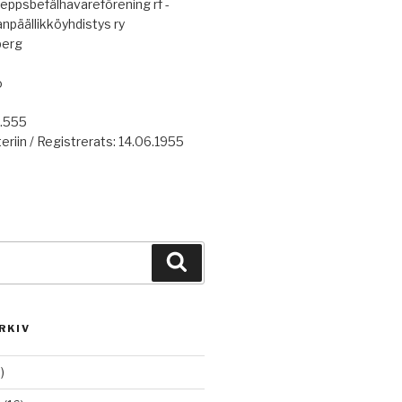
eppsbefälhavareförening rf -
anpäällikköyhdistys ry
berg
o
7.555
eriin / Registrerats: 14.06.1955
Haku
RKIV
)