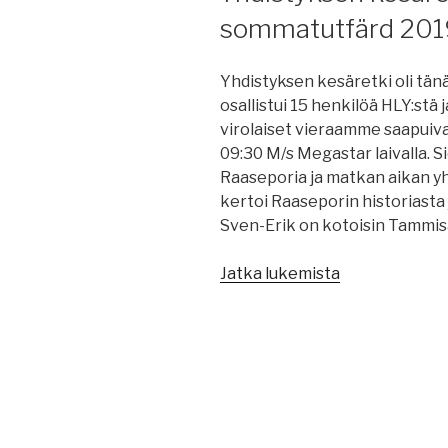
sommatutfärd 201
Yhdistyksen kesäretki oli tän
osallistui 15 henkilöä HLY:stä 
virolaiset vieraamme saapuivat
09:30 M/s Megastar laivalla. S
Raaseporia ja matkan aikan y
kertoi Raaseporin historiasta 
Sven-Erik on kotoisin Tammisa
”Yhdistyksen
Jatka lukemista
kesäretki
–
Föreningens
sommatutfärd
2019”