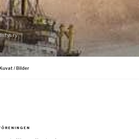
istys ry
Kuvat / Bilder
 FÖRENINGEN