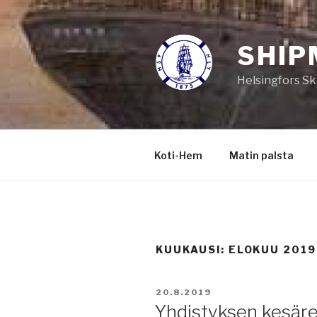
Siirry
sisältöön
SHIP
Helsingfors Sk
Koti-Hem
Matin palsta
KUUKAUSI:
ELOKUU 2019
JULKAISTU
20.8.2019
Yhdistyksen kesäre