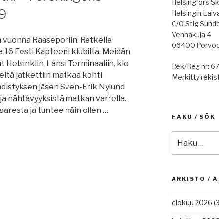
Helsingfors Sk
9
Helsingin Laiv
C/0 Stig Sund
Vehnäkuja 4
ä vuonna Raaseporiin. Retkelle
06400 Porvo
ja 16 Eesti Kapteeni klubilta. Meidän
 Helsinkiin, Länsi Terminaaliin, klo
Rek/Reg nr: 6
ieltä jatkettiin matkaa kohti
Merkitty rekist
hdistyksen jäsen Sven-Erik Nylund
ja nähtävyyksistä matkan varrella.
aresta ja tuntee näin ollen …
HAKU / SÖK
Etsi:
ARKISTO / A
elokuu 2026
(3