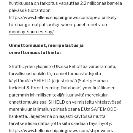
huhtikuussa on tarkoitus vapauttaa 2,2 miljoonaa barrelia
päivässä tuotantoon:
https://www.hellenicshippingnews.com/opec-unlikely-
to-change-output-policy-when-panel-meets-on-
monday-sources-say/
Onnettomuudet, meripelastus ja
onnettomuustutkinta:
Strathclyden yliopisto UK:ssa kehottaa varustamoita,
turvallisuushenkilöitä ja onnettomuustutkijoita
käyttämään SHIELD-järjestelmää (Safety Human
Incident & Error Learning Database) ymmärtääkseen
paremmin inhimillisen tekijän juurisyitä merenkulun
onnettomuuksissa. SHIELD on valmisteltu yhteistyössä
merenkulun ja ilmailun piirissä osana EU:n SAFEMODE-
hanketta. Järjestelmä on laajasti käytössä mutta
tarvitsee lisää dataa, jotta siitä saadaan täysi hyöty:
https://www.hellenicshippingnews.com/shipowners-