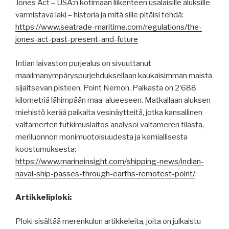
Jones Act – USA:n kotimaan liikenteen usalaisille aluksille
varmistava laki – historia ja mitä sille pitäisi tehdä:
https://www.seatrade-maritime.com/regulations/the-
jones-act-past-present-and-future
Intian laivaston purjealus on sivuuttanut
maailmanympäryspurjehduksellaan kaukaisimman maista
sijaitsevan pisteen, Point Nemon. Paikasta on 2’688
kilometriä lähimpään maa-alueeseen. Matkallaan aluksen
miehistö kerää paikalta vesinäytteitä, jotka kansallinen
valtamerten tutkimuslaitos analysoi valtameren tilasta,
meriluonnon monimuotoisuudesta ja kemiallisesta
koostumuksesta:
https://www.marineinsight.com/shipping-news/indian-
naval-ship-passes-through-earths-remotest-point/
Artikkeliploki:
Ploki sisältää merenkulun artikkeleita, joita on julkaistu