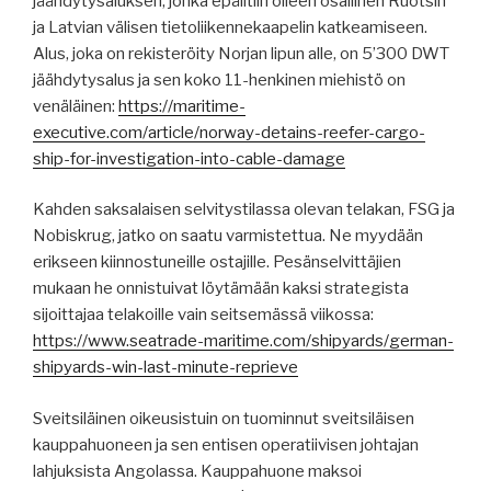
jäähdytysaluksen, jonka epäiltiin olleen osallinen Ruotsin
ja Latvian välisen tietoliikennekaapelin katkeamiseen.
Alus, joka on rekisteröity Norjan lipun alle, on 5’300 DWT
jäähdytysalus ja sen koko 11-henkinen miehistö on
venäläinen:
https://maritime-
executive.com/article/norway-detains-reefer-cargo-
ship-for-investigation-into-cable-damage
Kahden saksalaisen selvitystilassa olevan telakan, FSG ja
Nobiskrug, jatko on saatu varmistettua. Ne myydään
erikseen kiinnostuneille ostajille. Pesänselvittäjien
mukaan he onnistuivat löytämään kaksi strategista
sijoittajaa telakoille vain seitsemässä viikossa:
https://www.seatrade-maritime.com/shipyards/german-
shipyards-win-last-minute-reprieve
Sveitsiläinen oikeusistuin on tuominnut sveitsiläisen
kauppahuoneen ja sen entisen operatiivisen johtajan
lahjuksista Angolassa. Kauppahuone maksoi