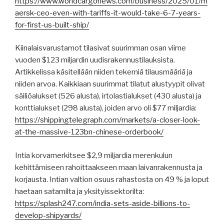
https://www.worldcargonews.com/business/2025/01/m
aersk-ceo-even-with-tariffs-it-would-take-6-7-years-
for-first-us-built-ship/
Kiinalaisvarustamot tilasivat suurimman osan viime
vuoden $123 miljardin uudisrakennustilauksista.
Artikkelissa käsitellään niiden tekemiä tilausmääriä ja
niiden arvoa. Kaikkiaan suurimmat tilatut alustyypit olivat
säiliöalukset (526 alusta), irtolastialukset (430 alusta) ja
konttialukset (298 alusta), joiden arvo oli $77 miljardia:
https://shippingtelegraph.com/markets/a-closer-look-
at-the-massive-123bn-chinese-orderbook/
Intia korvamerkitsee $2,9 miljardia merenkulun
kehittämiseen rahoittaakseen maan laivanrakennusta ja
korjausta. Intian valtion osuus rahastosta on 49 % ja loput
haetaan satamilta ja yksityissektorilta:
https://splash247.com/india-sets-aside-billions-to-
develop-shipyards/