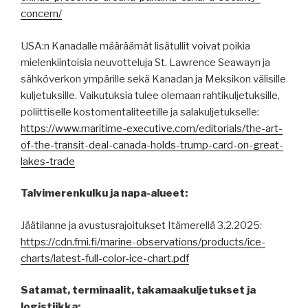
concern/
USA:n Kanadalle määräämät lisätullit voivat poikia
mielenkiintoisia neuvotteluja St. Lawrence Seawayn ja
sähköverkon ympärille sekä Kanadan ja Meksikon välisille
kuljetuksille. Vaikutuksia tulee olemaan rahtikuljetuksille,
poliittiselle kostomentaliteetille ja salakuljetukselle:
https://www.maritime-executive.com/editorials/the-art-
of-the-transit-deal-canada-holds-trump-card-on-great-
lakes-trade
Talvimerenkulku ja napa-alueet:
Jäätilanne ja avustusrajoitukset Itämerellä 3.2.2025:
https://cdn.fmi.fi/marine-observations/products/ice-
charts/latest-full-color-ice-chart.pdf
Satamat, terminaalit, takamaakuljetukset ja
logistiikka: