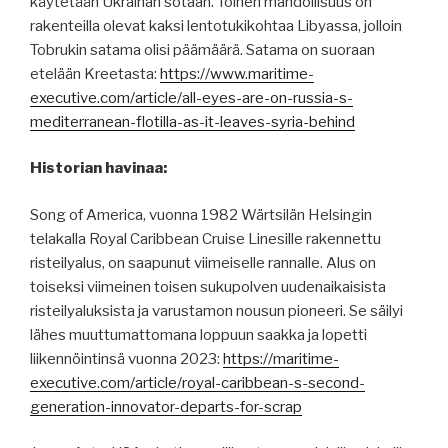
käytetään Ukrainan sotaan. Toinen mahdollisuus on
rakenteilla olevat kaksi lentotukikohtaa Libyassa, jolloin
Tobrukin satama olisi päämäärä. Satama on suoraan
etelään Kreetasta:
https://www.maritime-
executive.com/article/all-eyes-are-on-russia-s-
mediterranean-flotilla-as-it-leaves-syria-behind
Historian havinaa:
Song of America, vuonna 1982 Wärtsilän Helsingin
telakalla Royal Caribbean Cruise Linesille rakennettu
risteilyalus, on saapunut viimeiselle rannalle. Alus on
toiseksi viimeinen toisen sukupolven uudenaikaisista
risteilyaluksista ja varustamon nousun pioneeri. Se säilyi
lähes muuttumattomana loppuun saakka ja lopetti
liikennöintinsä vuonna 2023:
https://maritime-
executive.com/article/royal-caribbean-s-second-
generation-innovator-departs-for-scrap