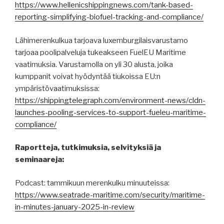
https://www.hellenicshippingnews.com/tank-based-
reporting-simplifying-biofuel-tracking-and-compliance/
Lähimerenkulkua tarjoava luxemburgilaisvarustamo
tarjoaa poolipalveluja tukeakseen FuelEU Maritime
vaatimuksia. Varustamolla on yli 30 alusta, joika
kumppanit voivat hyödyntää tiukoissa EU:n
ympäristövaatimuksissa:
https://shippingtelegraph.com/environment-news/cldn-
launches-pooling-services-to-support-fueleu-maritime-
compliance/
Raportteja, tutkimuksia, selvityksiä ja
seminaareja:
Podcast: tammikuun merenkulku minuuteissa:
https://www.seatrade-maritime.com/security/maritime-
in-minutes-january-2025-in-review