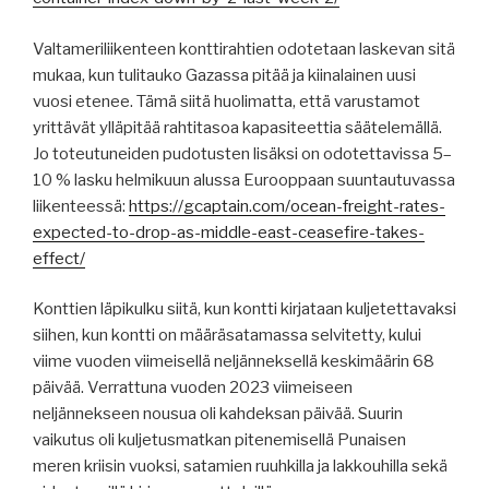
Valtameriliikenteen konttirahtien odotetaan laskevan sitä
mukaa, kun tulitauko Gazassa pitää ja kiinalainen uusi
vuosi etenee. Tämä siitä huolimatta, että varustamot
yrittävät ylläpitää rahtitasoa kapasiteettia säätelemällä.
Jo toteutuneiden pudotusten lisäksi on odotettavissa 5–
10 % lasku helmikuun alussa Eurooppaan suuntautuvassa
liikenteessä:
https://gcaptain.com/ocean-freight-rates-
expected-to-drop-as-middle-east-ceasefire-takes-
effect/
Konttien läpikulku siitä, kun kontti kirjataan kuljetettavaksi
siihen, kun kontti on määräsatamassa selvitetty, kului
viime vuoden viimeisellä neljänneksellä keskimäärin 68
päivää. Verrattuna vuoden 2023 viimeiseen
neljännekseen nousua oli kahdeksan päivää. Suurin
vaikutus oli kuljetusmatkan pitenemisellä Punaisen
meren kriisin vuoksi, satamien ruuhkilla ja lakkouhilla sekä