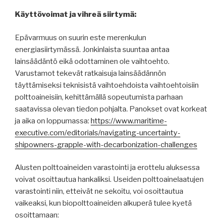
Käyttövoimat ja vihreä siirtymä:
Epävarmuus on suurin este merenkulun
energiasiirtymässä. Jonkinlaista suuntaa antaa
lainsäädäntö eikä odottaminen ole vaihtoehto.
Varustamot tekevät ratkaisuja lainsäädännön
täyttämiseksi teknisistä vaihtoehdoista vaihtoehtoisiin
polttoaineisiin, kehittämällä sopeutumista parhaan
saatavissa olevan tiedon pohjalta. Panokset ovat korkeat
ja aika on loppumassa:
https://www.maritime-
executive.com/editorials/navigating-uncertainty-
shipowners-grapple-with-decarbonization-challenges
Alusten polttoaineiden varastointi ja erottelu aluksessa
voivat osoittautua hankaliksi. Useiden polttoainelaatujen
varastointi niin, etteivät ne sekoitu, voi osoittautua
vaikeaksi, kun biopolttoaineiden alkuperä tulee kyetä
osoittamaan: