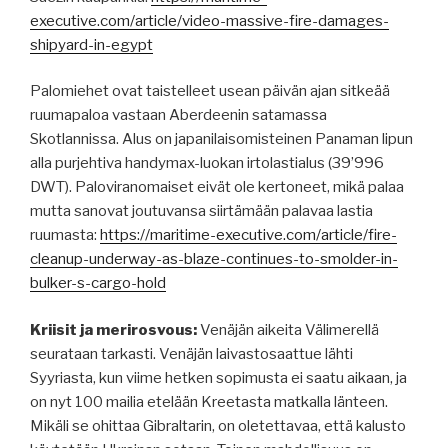
executive.com/article/video-massive-fire-damages-
shipyard-in-egypt
Palomiehet ovat taistelleet usean päivän ajan sitkeää
ruumapaloa vastaan Aberdeenin satamassa
Skotlannissa. Alus on japanilaisomisteinen Panaman lipun
alla purjehtiva handymax-luokan irtolastialus (39’996
DWT). Paloviranomaiset eivät ole kertoneet, mikä palaa
mutta sanovat joutuvansa siirtämään palavaa lastia
ruumasta:
https://maritime-executive.com/article/fire-
cleanup-underway-as-blaze-continues-to-smolder-in-
bulker-s-cargo-hold
Kriisit ja merirosvous:
Venäjän aikeita Välimerellä
seurataan tarkasti. Venäjän laivastosaattue lähti
Syyriasta, kun viime hetken sopimusta ei saatu aikaan, ja
on nyt 100 mailia etelään Kreetasta matkalla länteen.
Mikäli se ohittaa Gibraltarin, on oletettavaa, että kalusto