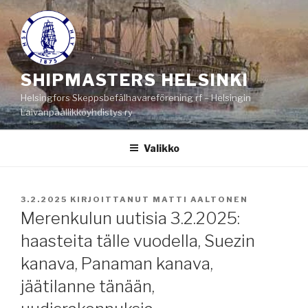
Siirry
sisältöön
SHIPMASTERS HELSINKI
Helsingfors Skeppsbefälhavareförening rf – Helsingin
Laivanpäällikköyhdistys ry
Valikko
JULKAISTU
3.2.2025
KIRJOITTANUT
MATTI AALTONEN
Merenkulun uutisia 3.2.2025:
haasteita tälle vuodella, Suezin
kanava, Panaman kanava,
jäätilanne tänään,