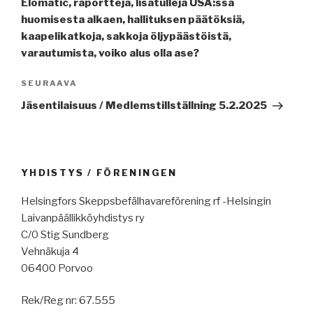
Elomatic, raportteja, lisätulleja USA:ssa
huomisesta alkaen, hallituksen päätöksiä,
kaapelikatkoja, sakkoja öljypäästöistä,
varautumista, voiko alus olla ase?
Seuraava
SEURAAVA
artikkeli
Jäsentilaisuus / Medlemstillställning 5.2.2025
YHDISTYS / FÖRENINGEN
Helsingfors Skeppsbefälhavareförening rf -Helsingin
Laivanpäällikköyhdistys ry
C/0 Stig Sundberg
Vehnäkuja 4
06400 Porvoo
Rek/Reg nr: 67.555