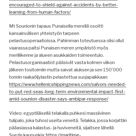
encouraged-to-shield-against-accidents-by-better-
learning-from-human-factors/
Mt Sounionin tapaus Punaisella merellä osoitti
kansainvälisen yhteistyön tarpeen
pelastusoperaatioissa. Pahimman toteutuessa olisi ollut
vaarassa paitsi Punaisen meren ympäristö myös
meriliikenne ja alueen asukkaiden toimeentulo.
Pelastusorganisaatiot pääsivät vasta kolmen viikon
jälkeen tositoimiin mutta saivat aluksen ja sen 150´000
tonnin raakaöljylastin pelastettua suojapaikkaan:
https://www.hellenicshippingnews.com/salvors-needed-
to-put-red-seas-long-term-environmental-impact-first-
amid-sounion-disaster-says-ambipar-response/
Video: egyptiläisellä telakalla puhkesi massiivinen
tulipalo, joka tuhosi useita veneitä. Telakka, jossa korjattiin
pääasiassa kalastus- ja huviveneitä, sijaitsee lähellä
Suezin kaupunkia:
https://maritime-