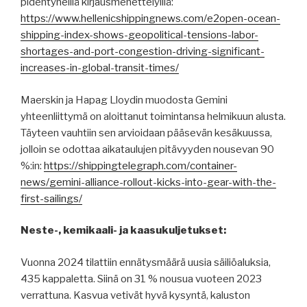
pidentyneillä kirjausmenettelyillä:
https://www.hellenicshippingnews.com/e2open-ocean-
shipping-index-shows-geopolitical-tensions-labor-
shortages-and-port-congestion-driving-significant-
increases-in-global-transit-times/
Maerskin ja Hapag Lloydin muodosta Gemini
yhteenliittymä on aloittanut toimintansa helmikuun alusta.
Täyteen vauhtiin sen arvioidaan pääsevän kesäkuussa,
jolloin se odottaa aikataulujen pitävyyden nousevan 90
%:in:
https://shippingtelegraph.com/container-
news/gemini-alliance-rollout-kicks-into-gear-with-the-
first-sailings/
Neste-, kemikaali- ja kaasukuljetukset:
Vuonna 2024 tilattiin ennätysmäärä uusia säiliöaluksia,
435 kappaletta. Siinä on 31 % nousua vuoteen 2023
verrattuna. Kasvua vetivät hyvä kysyntä, kaluston