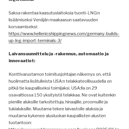
Saksa rakentaa kaasutuslaitoksia tuonti-LNG:n
lisäämiseksi Venäjän maakaasun saatavuuden
korvaamiseksi:
https://www.hellenicshippingnews.com/germany-builds-
up-lng-import-terminals-3/
Laivansuunnittelu ja -rakennus, automaatio ja
innovaatiot:
Konttivarustamon toimitusjohtajan näkemys on, että
huolimatta lisätulleista USA:n telakkateollisuudella on
pitkä tie kaupalliseksi toimijaksi. USA:lla on 29
osavaltiossa 150 yksityistä telakkaa. Ne ovat kuitenkin
pienille aluksille tarkoitettuja, hinaajille, proomuille ja
tukialuksille. Muutama tekee laivastolle aluksia ja
muutama kykenee alusluokan kaupallisten alusten
tuotantoon: