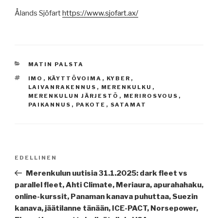
Ålands Sjöfart
https://www.sjofart.ax/
KATEGORIAT
MATIN PALSTA
AVAINSANAT
IMO
,
KÄYTTÖVOIMA
,
KYBER
,
LAIVANRAKENNUS
,
MERENKULKU
,
MERENKULUN JÄRJESTÖ
,
MERIROSVOUS
,
PAIKANNUS
,
PAKOTE
,
SATAMAT
Artikkelien
Edellinen
EDELLINEN
selaus
artikkeli
Merenkulun uutisia 31.1.2025: dark fleet vs
parallel fleet, Ahti Climate, Meriaura, apurahahaku,
online-kurssit, Panaman kanava puhuttaa, Suezin
kanava, jäätilanne tänään, ICE-PACT, Norsepower,