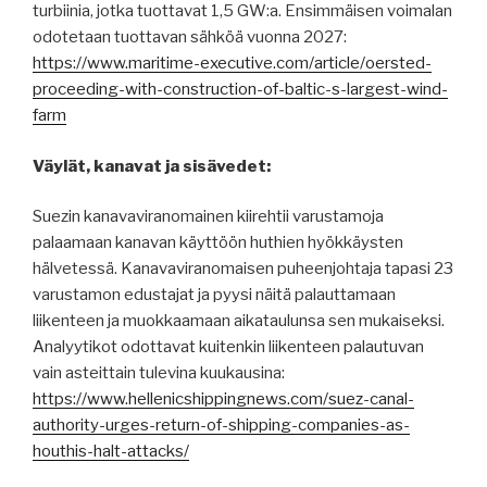
turbiinia, jotka tuottavat 1,5 GW:a. Ensimmäisen voimalan
odotetaan tuottavan sähköä vuonna 2027:
https://www.maritime-executive.com/article/oersted-
proceeding-with-construction-of-baltic-s-largest-wind-
farm
Väylät, kanavat ja sisävedet:
Suezin kanavaviranomainen kiirehtii varustamoja
palaamaan kanavan käyttöön huthien hyökkäysten
hälvetessä. Kanavaviranomaisen puheenjohtaja tapasi 23
varustamon edustajat ja pyysi näitä palauttamaan
liikenteen ja muokkaamaan aikataulunsa sen mukaiseksi.
Analyytikot odottavat kuitenkin liikenteen palautuvan
vain asteittain tulevina kuukausina:
https://www.hellenicshippingnews.com/suez-canal-
authority-urges-return-of-shipping-companies-as-
houthis-halt-attacks/