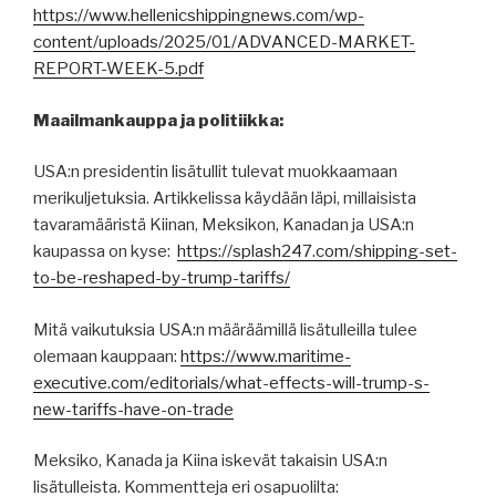
https://www.hellenicshippingnews.com/wp-
content/uploads/2025/01/ADVANCED-MARKET-
REPORT-WEEK-5.pdf
Maailmankauppa ja politiikka:
USA:n presidentin lisätullit tulevat muokkaamaan
merikuljetuksia. Artikkelissa käydään läpi, millaisista
tavaramääristä Kiinan, Meksikon, Kanadan ja USA:n
kaupassa on kyse:
https://splash247.com/shipping-set-
to-be-reshaped-by-trump-tariffs/
Mitä vaikutuksia USA:n määräämillä lisätulleilla tulee
olemaan kauppaan:
https://www.maritime-
executive.com/editorials/what-effects-will-trump-s-
new-tariffs-have-on-trade
Meksiko, Kanada ja Kiina iskevät takaisin USA:n
lisätulleista. Kommentteja eri osapuolilta: