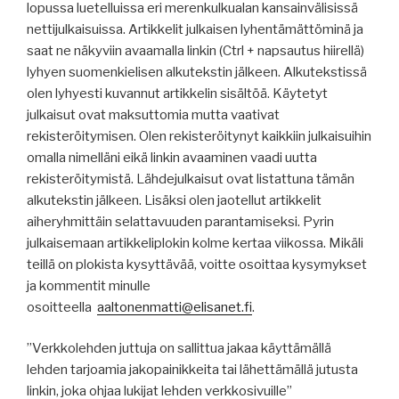
lopussa luetelluissa eri merenkulkualan kansainvälisissä
nettijulkaisuissa. Artikkelit julkaisen lyhentämättöminä ja
saat ne näkyviin avaamalla linkin (Ctrl + napsautus hiirellä)
lyhyen suomenkielisen alkutekstin jälkeen. Alkutekstissä
olen lyhyesti kuvannut artikkelin sisältöä. Käytetyt
julkaisut ovat maksuttomia mutta vaativat
rekisteröitymisen. Olen rekisteröitynyt kaikkiin julkaisuihin
omalla nimelläni eikä linkin avaaminen vaadi uutta
rekisteröitymistä. Lähdejulkaisut ovat listattuna tämän
alkutekstin jälkeen. Lisäksi olen jaotellut artikkelit
aiheryhmittäin selattavuuden parantamiseksi. Pyrin
julkaisemaan artikkeliplokin kolme kertaa viikossa. Mikäli
teillä on plokista kysyttävää, voitte osoittaa kysymykset
ja kommentit minulle
osoitteella
aaltonenmatti@elisanet.fi
.
”Verkkolehden juttuja on sallittua jakaa käyttämällä
lehden tarjoamia jakopainikkeita tai lähettämällä jutusta
linkin, joka ohjaa lukijat lehden verkkosivuille”