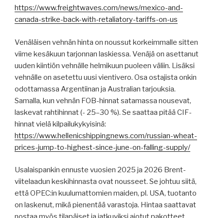
https://www.freightwaves.com/news/mexico-and-
canada-strike-back-with-retaliatory-tariffs-on-us
Venäläisen vehnän hinta on noussut korkeimmalle sitten
viime kesäkuun tarjonnan laskiessa. Venäjä on asettanut
uuden kiintiön vehnälle helmikuun puoleen väliin. Lisäksi
vehnälle on asetettu uusi vientivero. Osa ostajista onkin
odottamassa Argentiinan ja Australian tarjouksia.
Samalla, kun vehnän FOB-hinnat satamassa nousevat,
laskevat rahtihinnat (- 25–30 %). Se saattaa pitää CIF-
hinnat vielä kilpailukykyisinä:
https://www.hellenicshippingnews.com/russian-wheat-
prices-jump-to-highest-since-june-on-falling-supply/
Usalaispankin ennuste vuosien 2025 ja 2026 Brent-
viitelaadun keskihinnasta ovat nousseet. Se johtuu siitä,
että OPEC:in kuulumattomien maiden, pl. USA, tuotanto
on laskenut, mikä pienentää varastoja. Hintaa saattavat
nostaa myös tilapäiset ja jatkuviksi aiotut pakotteet,