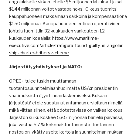
angolalaiselle virkamiehelle $5 miljoonan lahjukset ja sai
$144 miljoonan voitot vastapainoksi. Oikeus tuomitsi
kauppahuoneen maksamaan sakkoina ja kompensaationa
$150 miljoonaa. Kauppahuoneen entinen operatiivinen
johtaja tuomittiin 32 kuukauden vankeuteen 12
kuukauden koeajalla:
https://www.maritime-
executive.com/article/trafigura-found-guilty-in-angolan-
ship-charter-bribery-scheme
Järjestöt, yhdistykset ja NATO:
OPEC+ tulee tuskin muuttamaan
tuotantosuunnitelmiaanhuolimatta USA:n presidentin
vaatimuksista öljyn hinnan laskemiseksi. Kukaan
järjestöstä ei ole suostunut antamaan arvioitaan nimellä,
mikä viittaa siihen, että odotettavissa on vaikea kokous.
Järjestön sulku koskee 5,85 miljoonaa barrelia päivässä,
joka vastaa 5,7 % kokonaistuotannosta. Tuotannon
nostoa on lykätty useita kertoja ja suunnitelman mukaan