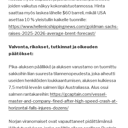
joiden vaikutus näkyy kokonaistuotannossa. Hinta
saattaa myös laskea lähelle $60 barreli, mikäli USA
asettaa 10 % yleistullin kaikelle tuonnille:
https://www.hellenicshippingnews.com/goldman-sachs-
raises-2025-2026-average-brent-forecast/
Valvonta, rikokset, tutkinnat ja oikeuden
päätökset:
Pika-aluksen päällikkö ja aluksen varustamo on tuomittu
sakkoihin liian suuresta tilannenopeudesta, joka aiheutti
useiden henkilöiden loukkaantumisen, aluksen kulkiessa
7,5 metriä leveän salmen läpi Australiassa. Alus osui
salmen rantakareihin:
https://gcaptain.com/vessel-
master-and-company-fined-after-high-speed-crash-at-
horizontal-falls-injures-dozens/
Norjan viranomaiset ovat vapauttaneet pidättämänsä