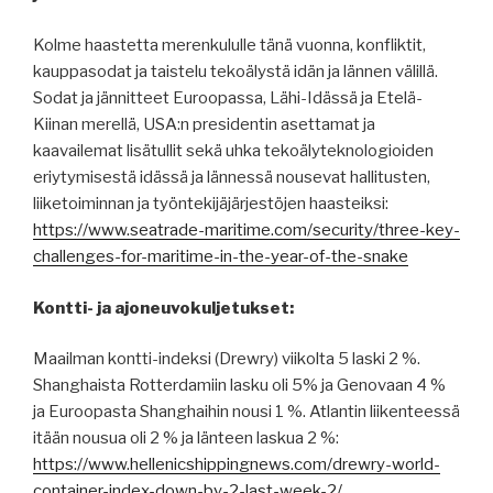
Kolme haastetta merenkululle tänä vuonna, konfliktit,
kauppasodat ja taistelu tekoälystä idän ja lännen välillä.
Sodat ja jännitteet Euroopassa, Lähi-Idässä ja Etelä-
Kiinan merellä, USA:n presidentin asettamat ja
kaavailemat lisätullit sekä uhka tekoälyteknologioiden
eriytymisestä idässä ja lännessä nousevat hallitusten,
liiketoiminnan ja työntekijäjärjestöjen haasteiksi:
https://www.seatrade-maritime.com/security/three-key-
challenges-for-maritime-in-the-year-of-the-snake
Kontti- ja ajoneuvokuljetukset:
Maailman kontti-indeksi (Drewry) viikolta 5 laski 2 %.
Shanghaista Rotterdamiin lasku oli 5% ja Genovaan 4 %
ja Euroopasta Shanghaihin nousi 1 %. Atlantin liikenteessä
itään nousua oli 2 % ja länteen laskua 2 %:
https://www.hellenicshippingnews.com/drewry-world-
container-index-down-by-2-last-week-2/