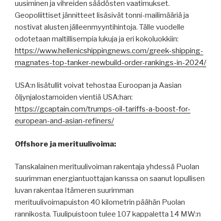
uusiminen ja vihreiden säädösten vaatimukset.
Geopoliittiset jännitteet lisäsivät tonni-mailimääriä ja
nostivat alusten jälleenmyyntihintoja. Tälle vuodelle
odotetaan maltillisempia lukuja ja eri kokoluokkiin:
https://www.hellenicshippingnews.com/greek-shipping-
magnates-top-tanker-newbuild-order-rankings-in-2024/
USA:n lisätullit voivat tehostaa Euroopan ja Aasian
öljynjalostamoiden vientiä USA:han:
https://gcaptain.com/trumps-oil-tariffs-a-boost-for-
european-and-asian-refiners/
Offshore ja merituulivoima:
Tanskalainen merituulivoiman rakentaja yhdessä Puolan
suurimman energiantuottajan kanssa on saanut lopullisen
luvan rakentaa Itämeren suurimman
merituulivoimapuiston 40 kilometrin päähän Puolan
rannikosta. Tuulipuistoon tulee 107 kappaletta 14 MW:n