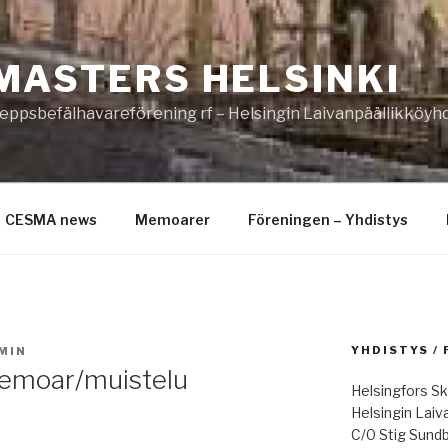
MASTERS HELSINKI
eppsbefälhavareförening rf – Helsingin Laivanpäällikköyhd
CESMA news
Memoarer
Föreningen – Yhdistys
YHDISTYS /
MIN
memoar/muistelu
Helsingfors Sk
Helsingin Laiv
C/0 Stig Sund