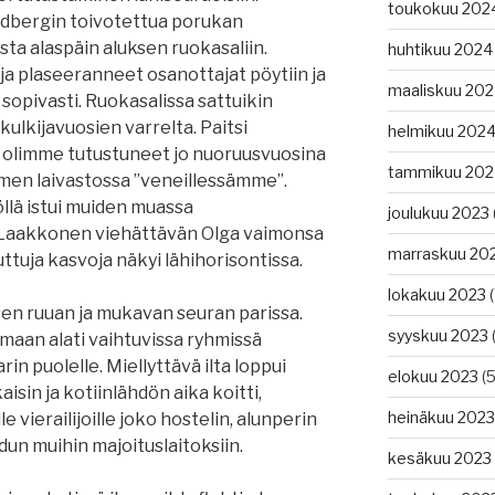
toukokuu 202
ndbergin toivotettua porukan
osta alaspäin aluksen ruokasaliin.
huhtikuu 2024
ja plaseeranneet osanottajat pöytiin ja
maaliskuu 20
 sopivasti. Ruokasalissa sattuikin
kulkijavuosien varrelta. Paitsi
helmikuu 202
 olimme tutustuneet jo nuoruusvuosina
tammikuu 202
omen laivastossa ”veneillessämme”.
öllä istui muiden muassa
joulukuu 2023
i Laakkonen viehättävän Olga vaimonsa
marraskuu 20
ttuja kasvoja näkyi lähihorisontissa.
lokakuu 2023
(
isen ruuan ja mukavan seuran parissa.
syyskuu 2023
(
maan alati vaihtuvissa ryhmissä
in puolelle. Miellyttävä ilta loppui
elokuu 2023
(5
aisin ja kotiinlähdön aika koitti,
heinäkuu 2023
le vierailijoille joko hostelin, alunperin
dun muihin majoituslaitoksiin.
kesäkuu 2023