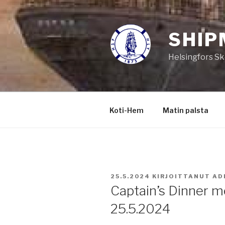
Siirry
sisältöön
SHIP
Helsingfors Sk
Koti-Hem
Matin palsta
JULKAISTU
25.5.2024
KIRJOITTANUT
AD
Captain’s Dinner 
25.5.2024