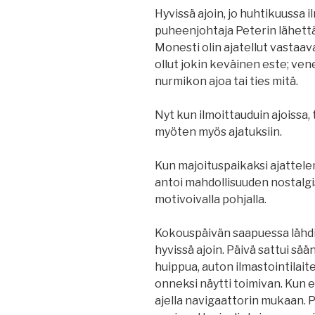
Hyvissä ajoin, jo huhtikuussa 
puheenjohtaja Peterin lähet
Monesti olin ajatellut vastaava
ollut jokin keväinen este; v
nurmikon ajoa tai ties mitä.
Nyt kun ilmoittauduin ajoissa, t
myöten myös ajatuksiin.
Kun majoituspaikaksi ajattele
antoi mahdollisuuden nostalgi
motivoivalla pohjalla.
Kokouspäivän saapuessa lähdi
hyvissä ajoin. Päivä sattui s
huippua, auton ilmastointilai
onneksi näytti toimivan. Kun e
ajella navigaattorin mukaan. 