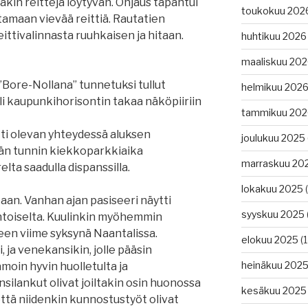
kin reittejä löytyvän. Ohjaus tapahtui
toukokuu 202
tamaan vievää reittiä. Rautatien
ittivalinnasta ruuhkaisen ja hitaan.
huhtikuu 2026
maaliskuu 20
”Bore-Nollana” tunnetuksi tullut
helmikuu 202
i kaupunkihorisontin takaa näköpiiriin
tammikuu 202
i olevan yhteydessä aluksen
joulukuu 2025
ljän tunnin kiekkoparkkiaika
marraskuu 20
ta saadulla dispanssilla.
lokakuu 2025
(
an. Vanhan ajan pasiseeri näytti
syyskuu 2025
untoiselta. Kuulinkin myöhemmin
een viime syksynä Naantalissa.
elokuu 2025
(1
i, ja venekansikin, jolle pääsin
heinäkuu 202
moin hyvin huolletulta ja
silankut olivat joiltakin osin huonossa
kesäkuu 2025
 että niidenkin kunnostustyöt olivat