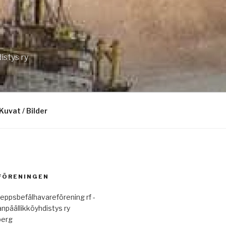
istys ry
Kuvat / Bilder
 FÖRENINGEN
eppsbefälhavareförening rf -
anpäällikköyhdistys ry
berg