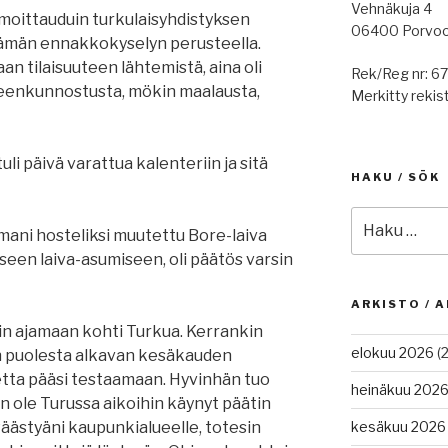
Vehnäkuja 4
ilmoittauduin turkulaisyhdistyksen
06400 Porvo
tämän ennakkokyselyn perusteella.
an tilaisuuteen lähtemistä, aina oli
Rek/Reg nr: 6
eneenkunnostusta, mökin maalausta,
Merkitty rekist
uli päivä varattua kalenteriin ja sitä
HAKU / SÖK
Etsi:
mani hosteliksi muutettu Bore-laiva
seen laiva-asumiseen, oli päätös varsin
ARKISTO / A
n ajamaan kohti Turkua. Kerrankin
elokuu 2026
(2
ään puolesta alkavan kesäkauden
tetta pääsi testaamaan. Hyvinhän tuo
heinäkuu 202
n ole Turussa aikoihin käynyt päätin
Päästyäni kaupunkialueelle, totesin
kesäkuu 2026