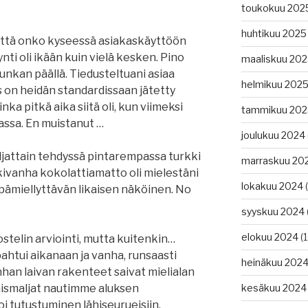
toukokuu 202
huhtikuu 2025
 että onko kyseessä asiakaskäyttöön
ynti oli ikään kuin vielä kesken. Pino
maaliskuu 20
punkan päällä. Tiedusteltuani asiaa
helmikuu 202
us on heidän standardissaan jätetty
nka pitkä aika siitä oli, kun viimeksi
tammikuu 202
vassa. En muistanut …
joulukuu 2024
iljattain tehdyssä pintarempassa turkki
marraskuu 20
 Ikivanha kokolattiamatto oli mielestäni
lokakuu 2024
(
pämiellyttävän likaisen näköinen. No
syyskuu 2024
elokuu 2024
(1
hostelin arviointi, mutta kuitenkin…
ahtui aikanaan ja vanha, runsaasti
heinäkuu 202
han laivan rakenteet saivat mielialan
aismaljat nautimme aluksen
kesäkuu 2024
oi tutustuminen lähiseurueisiin.