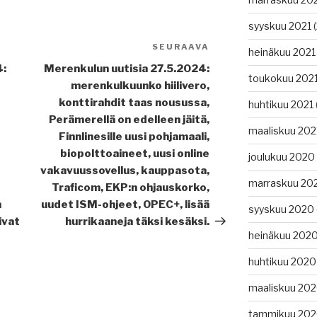
syyskuu 2021
(
SEURAAVA
Seuraava
heinäkuu 2021
artikkeli
4:
Merenkulun uutisia 27.5.2024:
toukokuu 202
merenkulkuunko hiilivero,
konttirahdit taas nousussa,
huhtikuu 2021
Perämerellä on edelleen jäitä,
maaliskuu 202
Finnlinesille uusi pohjamaali,
biopolttoaineet, uusi online
joulukuu 2020
vakavuussovellus, kauppasota,
marraskuu 20
Traficom, EKP:n ohjauskorko,
n
uudet ISM-ohjeet, OPEC+, lisää
syyskuu 2020
ivat
hurrikaaneja täksi kesäksi.
heinäkuu 202
huhtikuu 2020
maaliskuu 20
tammikuu 20