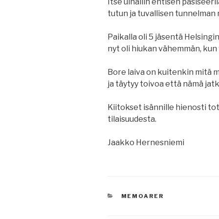
Itse uinailin entisen pasiseer
tutun ja tuvallisen tunnelman
Paikalla oli 5 jäsentä Helsing
nyt oli hiukan vähemmän, kun v
Bore laiva on kuitenkin mitä m
ja täytyy toivoa että nämä ja
Kiitokset isännille hienosti t
tilaisuudesta.
Jaakko Hernesniemi
KATEGORIAT
MEMOARER