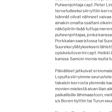
Puheenjohtaja capt. Peter Li
tervetulleeksi siirryttiin kerr
Isännät olivat nähneet vaivaa 
ainakin omalta osaltani oikein
näköpiiriin lisää tuttuja meren
puheenjohtajaa, jonka kanssa
Porkkalan saaristossa tai Su
Suureksi yllätyksekseni lähist
opiskelutoverini capt. Heikk
kanssa. Samoin monia muita tu
Päivälliset jatkuivat erinoma
Lopulta siirryimme seurustele
takaisin kerrosta ylemmäs baar
monien mielestä aivan liian aik
paikallisille lähimaastoon, meil
s/s Boren hyttiin tai Turun seu