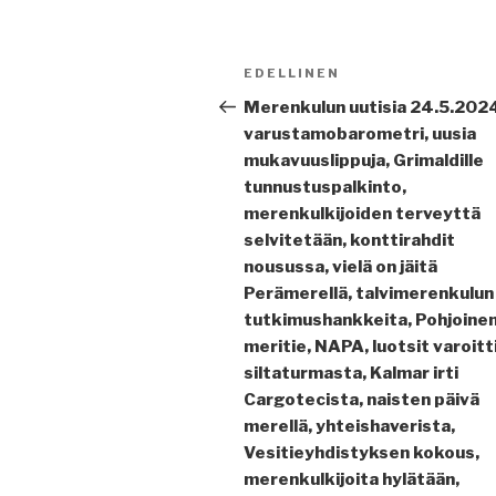
Artikkelien
Edellinen
EDELLINEN
selaus
artikkeli
Merenkulun uutisia 24.5.202
varustamobarometri, uusia
mukavuuslippuja, Grimaldille
tunnustuspalkinto,
merenkulkijoiden terveyttä
selvitetään, konttirahdit
nousussa, vielä on jäitä
Perämerellä, talvimerenkulun
tutkimushankkeita, Pohjoine
meritie, NAPA, luotsit varoitt
siltaturmasta, Kalmar irti
Cargotecista, naisten päivä
merellä, yhteishaverista,
Vesitieyhdistyksen kokous,
merenkulkijoita hylätään,