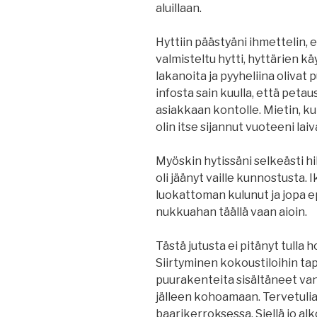
aluillaan.
Hyttiin päästyäni ihmettelin,
valmisteltu hytti, hyttärien kä
lakanoita ja pyyheliina olivat 
infosta sain kuulla, että peta
asiakkaan kontolle. Mietin, kui
olin itse sijannut vuoteeni lai
Myöskin hytissäni selkeästi h
oli jäänyt vaille kunnostusta.
luokattoman kulunut ja jopa e
nukkuahan täällä vaan aioin.
Tästä jutusta ei pitänyt tulla 
Siirtyminen kokoustiloihin tap
puurakenteita sisältäneet van
jälleen kohoamaan. Tervetuli
baarikerroksessa. Siellä jo alk