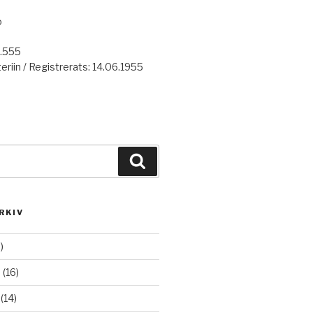
o
7.555
eriin / Registrerats: 14.06.1955
Haku
RKIV
)
6
(16)
(14)