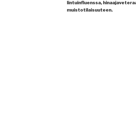
lintuinfluenssa, hinaajavetera
muistotilaisuuteen.