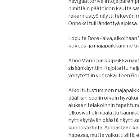
navigaattorivalintoja parempia
nimittäin pääteiden kautta sa
rakennustyö näytti tekevän re
Onneksi tuli lähdettyä ajoissa.
Lopulta Bore-laiva, aikoinaan 
kokous- ja majapaikkamme tul
AboeMarin parkkipaikka näytt
sisäänkäyntiin. Rajoitettu ne
venytettiin vuorokauteen Borel
Alkoi tutustuminen majapaikka
päällisin puolin oikein hyväk
aluksen telakoinnin tapahtun
Ulkosivut oli maalattu kauniist
hyttikäytävän päästä näytti sa
kunnostetulta. Ainoastaan kan
hapessa, mutta vaikutti siltä,