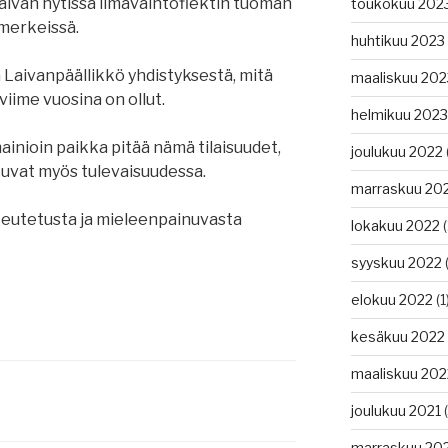
ilaivan hytissä ilmavaihtoflektin tuoman
toukokuu 202
 merkeissä.
huhtikuu 2023
in Laivanpäällikkö yhdistyksestä, mitä
maaliskuu 202
iime vuosina on ollut.
helmikuu 2023
ainioin paikka pitää nämä tilaisuudet,
joulukuu 2022
tkuvat myös tulevaisuudessa.
marraskuu 20
oteutetusta ja mieleenpainuvasta
lokakuu 2022
(
syyskuu 2022
(
elokuu 2022
(1
kesäkuu 2022
maaliskuu 202
joulukuu 2021
(
marraskuu 20