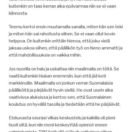
kuitenkin on taas kerran aika epävarmaa niin se ei vaan
kiinnosta.
Teemu kertoi ensin muutamalla sanalla, miten hän sen teki
ja miten hän sai rahoitusta siihen. Se ei vaan ollut kovin
helppoa. On kuitenkin erittäin hienoa, että joku vielä
jaksaa uskoa siihen, että päällikön työ on hieno ammatti ja
että mahdollisuuksia on vaikka mihin.
Jos nuorilla on halu ja uskaltaa niin maailmalla on töitä. Se
vaatii kuitenkin hiukan enemmän, kun että jää koti
markkinoille. Maailmalla on jonkun verran Suomalaisia
päälliköitä ja pärjäävät hyvin siellä. He ovat usein aika
vaativissa aluksissa ja kertoo sen, että Suomalainen
koulutus on hyvällä tasolla ja tiedetään että he pärjäävät.
Elokuvasta seurasi vilkas keskustelu ja kaikilla oli pieni
huoli siitä, kun niin moni keskeyttää opinnot ennen