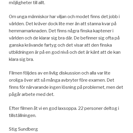
möjligheter till allt.
Om unga människor har viljan och modet finns det jobb i
världen. Det kräver dock lite mer än att stanna kvar på
hemmamarknaden. Det finns några finska kaptener i
världen och de klarar sig bra där. De befinner sig ofta på
ganska krävande fartyg och det visar att den finska
utbildningen är på en god nivå och det är känt att de kan
klara sig bra.
Filmen följdes av en livlig diskussion och alla var lite
oroliga över att så många avbryter före examen. Det
finns för närvarande ingen lösning på problemet, men det
pågår arbete med det.
Efter filmen åt vi en god laxsoppa. 22 personer deltog i
tillställningen.
Stig Sundberg