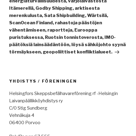
energiaturvallisuudesta, varjolaivastosta
Itämerellä, Godby Shipping, arktisesta
merenkulusta, Sata Shipbuilding, Wärtsilä,
ScanOcean Finland, rahastoja päästöjen
vähentämiseen, raportteja, Eurooppa
puristuksessa, Ruotsin tonnistoverosta, IMO-
päätöksiä lainsäädäntöön, löysä sähköjohto syynä
törmäykseen, geopoliittiset konfliktialueet.
YHDISTYS / FÖRENINGEN
Helsingfors Skeppsbefälhavareförening rf -Helsingin
Laivanpäällikköyhdistys ry
C/0 Stig Sundberg
Vehnäkuja 4
06400 Porvoo