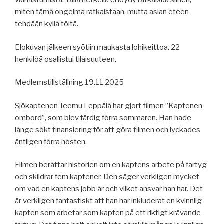
valmistumista. Tällä hetkellä ei löydy ratkaisua siihen,
miten tämä ongelma ratkaistaan, mutta asian eteen
tehdään kyllä töitä.
Elokuvan jälkeen syötiin maukasta lohikeittoa. 22
henkilöä osallistui tilaisuuteen.
Medlemstillställning 19.11.2025
Sjökaptenen Teemu Leppälä har gjort filmen ”Kaptenen
ombord”, som blev färdig förra sommaren. Han hade
länge sökt finansiering för att göra filmen och lyckades
äntligen förra hösten.
Filmen berättar historien om en kaptens arbete på fartyg
och skildrar fem kaptener. Den säger verkligen mycket
om vad en kaptens jobb är och vilket ansvar han har. Det
är verkligen fantastiskt att han har inkluderat en kvinnlig
kapten som arbetar som kapten på ett riktigt krävande