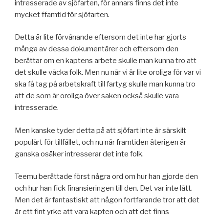
intresserade av sjöfarten, för annars finns det inte
mycket ffamtid för sjöfarten.
Detta är lite förvånande eftersom det inte har gjorts
många av dessa dokumentärer och eftersom den
berättar om en kaptens arbete skulle man kunna tro att
det skulle väcka folk. Men nu när vi är lite oroliga för var vi
ska få tag på arbetskraft till fartyg skulle man kunna tro
att de som är oroliga över saken också skulle vara
intresserade.
Men kanske tyder detta på att sjöfart inte är särskilt
populärt för tillfället, och nu när framtiden återigen är
ganska osäker intresserar det inte folk.
Teemu berättade först några ord om hur han gjorde den
och hur han fick finansieringen till den. Det var inte lätt.
Men det är fantastiskt att någon fortfarande tror att det
är ett fint yrke att vara kapten och att det finns