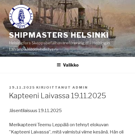
Siirry
sisältöön
SHIPMASTERS HELSINKI
Helsingfors Skeppsbefälhavareförening rf – Helsingin
Laivanpäällikköyhdistys ry
Valikko
JULKAISTU
19.11.2025
KIRJOITTANUT
ADMIN
Kapteeni Laivassa 19.11.2025
Jäsentilaisuus 19.11.2025
Merikapteeni Teemu Leppälä on tehnyt elokuvan
”Kapteeni Laivassa”, mitä valmistui viime kesänä. Hän oli