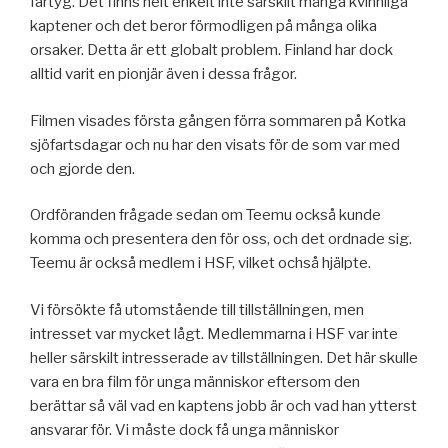
fartyg. Det finns helt enkelt inte särskilt många kvinnliga
kaptener och det beror förmodligen på många olika
orsaker. Detta är ett globalt problem. Finland har dock
alltid varit en pionjär även i dessa frågor.
Filmen visades första gången förra sommaren på Kotka
sjöfartsdagar och nu har den visats för de som var med
och gjorde den.
Ordföranden frågade sedan om Teemu också kunde
komma och presentera den för oss, och det ordnade sig.
Teemu är också medlem i HSF, vilket ochså hjälpte.
Vi försökte få utomstående till tillställningen, men
intresset var mycket lågt. Medlemmarna i HSF var inte
heller särskilt intresserade av tillställningen. Det här skulle
vara en bra film för unga människor eftersom den
berättar så väl vad en kaptens jobb är och vad han ytterst
ansvarar för. Vi måste dock få unga människor