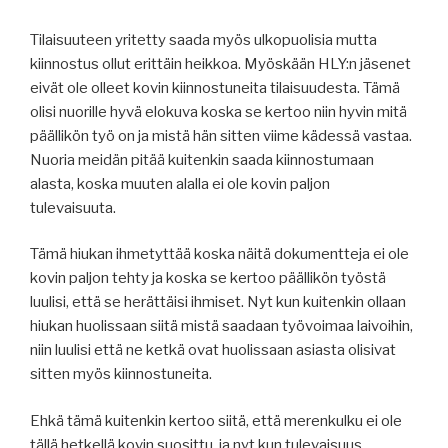
Tilaisuuteen yritetty saada myös ulkopuolisia mutta
kiinnostus ollut erittäin heikkoa. Myöskään HLY:n jäsenet
eivät ole olleet kovin kiinnostuneita tilaisuudesta. Tämä
olisi nuorille hyvä elokuva koska se kertoo niin hyvin mitä
päällikön työ on ja mistä hän sitten viime kädessä vastaa.
Nuoria meidän pitää kuitenkin saada kiinnostumaan
alasta, koska muuten alalla ei ole kovin paljon
tulevaisuuta.
Tämä hiukan ihmetyttää koska näitä dokumentteja ei ole
kovin paljon tehty ja koska se kertoo päällikön työstä
luulisi, että se herättäisi ihmiset. Nyt kun kuitenkin ollaan
hiukan huolissaan siitä mistä saadaan työvoimaa laivoihin,
niin luulisi että ne ketkä ovat huolissaan asiasta olisivat
sitten myös kiinnostuneita.
Ehkä tämä kuitenkin kertoo siitä, että merenkulku ei ole
tällä hetkellä kovin suosittu, ja nyt kun tulevaisuus