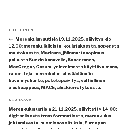
Artikkelien
Edellinen
EDELLINEN
selaus
artikkeli
Merenkulun uutisia 19.11.2025, päivitys klo
12.00: merenkulkijoista, koulutuksesta, nopeasta
muutoksesta, Meriaura, jäänmurtosopimus,
paluusta Suezin kanavalle, Konecranes,
MacGregor, Gasum, ydinvoimasta käyttövoimana,
raportteja, merenkulun lainsäädännön
kevennyshanke, pakotepäivitys, valtiollinen
aluskaappaus, MACS, aluskierrätyksestä.
Seuraava
SEURAAVA
artikkeli
Merenkulun uutisia 21.11.2025, päivitetty 14.00:
digitaalisesta transformaatiosta, merenkulun
johtamisesta, huomionosoituksia, Euroopan