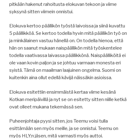
pitkään hakenut rahoitusta elokuvan tekoon ja viime
syksynä sitten viimein onnistui.
Elokuva kertoo päällikön työstä laivoissa ja siinä kuvattu
5 päällikköä. Se kertoo todella hyvin mitä päällikön työ on
ja minkälainen vastuu hänellä on. On todella hienoa, että
hän on saanut mukaan naispäällikön mitä työskentelee
todella vaativassa laivassa päällikkönä. Naispäälliköitä ei
ole vaan kovin paljon ja se johtuu varmaan monesta eri
syistä. Tämä on maailman laajuinen ongelma. Suomi on
kuitenkin aina ollut edellä kävijä näissäkin asioissa.
Elokuva esitettiin ensimmäistä kertaa viime kesänä
Kotkan meripäivillä ja nyt se on esitetty sitten niille ketkä
ovat olleet mukana tekemässä sen.
Puheenjohtaja pyysi sitten, jos Teemu voisi tulla
esittämään sen myös meille, ja se onnistui. Teemu on
myös HLY:n jäsen, mitä varmasti myös auttoi.