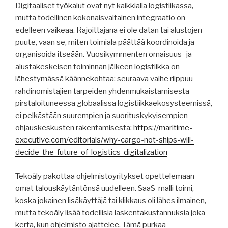
Digitaaliset työkalut ovat nyt kaikkialla logistiikassa,
mutta todellinen kokonaisvaltainen integraatio on
edelleen vaikeaa. Rajoittajana ei ole datan tai alustojen
puute, vaan se, miten toimiala päättää koordinoida ja
organisoida itseään. Vuosikymmenten omaisuus- ja
alustakeskeisen toiminnan jälkeen logistiikka on
lähestymässä käännekohtaa: seuraava vaihe riippuu
rahdinomistajien tarpeiden yhdenmukaistamisesta
pirstaloituneessa globaalissa logistiikkaekosysteemissä,
ei pelkästään suurempien ja suorituskykyisempien
ohjauskeskusten rakentamisesta:
https://maritime-
executive.com/editorials/why-cargo-not-ships-will-
decide-the-future-of-logistics-digitalization
Tekoäly pakottaa ohjelmistoyritykset opettelemaan
omat talouskäytäntönsä uudelleen. SaaS-malli toimi,
koska jokainen lisäkäyttäjä tai klikkaus oli lähes ilmainen,
mutta tekoäly lisää todellisia laskentakustannuksia joka
kerta, kun ohjelmisto ajattelee. Tämä purkaa