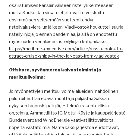
osallistumisen kansainväliseen risteilyliikenteeseen,
mutta Kaukoidän virkamiehet ovat toiveikkaita
ensimmäisen seitsemään vuoteen tehdyn
risteilyalusvierailun jälkeen. Vladivostok houkutteli suuria
risteilylinjoja jo ennen pandemiaa, ja sitä on ehdotettu
myös uuden venäläisen risteilylinjan kotipaikaksi:
https://maritime-executive.com/article/russia-looks-to-
attract-cruise-ships-in-the-far-east-from-vladivostok
Offshore, syvänmeren kaivostoiminta ja
merituulivoima:
Jo myönnettyjen merituulivoima-alueiden mahdollinen
paluu aiheuttaa epävarmuutta ja paljastaa Saksan
nykyisen tarjouskilpailujärjestelmän rakenteellisia
ongelmia. Ammattiliitto IG Metall Küste ja kauppajärjestö
Bundesverband WindEnergie vaativat liittovaltiolta
nopeita vastatoimia. Nämä kaksi järjestöä ehdottavat,
että Saksan liittovaltion talous- ja energiaministeriö