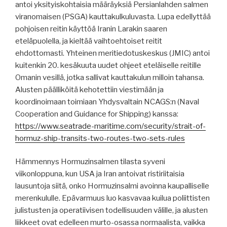
antoi yksityiskohtaisia määräyksiä Persianlahden salmen
viranomaisen (PSGA) kauttakulkuluvasta. Lupa edellyttää
pohjoisen reitin käyttöä Iranin Larakin saaren
eteläpuolella, ja kieltää vaihtoehtoiset reitit
ehdottomasti. Yhteinen meritiedotuskeskus (JMIC) antoi
kuitenkin 20. kesäkuuta uudet ohjeet eteläiselle reitille
Omanin vesillä, jotka sallivat kauttakulun milloin tahansa.
Alusten päälliköitä kehotettiin viestimään ja
koordinoimaan toimiaan Yhdysvaltain NCAGS:n (Naval
Cooperation and Guidance for Shipping) kanssa:
https://www.seatrade-maritime.com/security/strait-of-
hormuz-ship-transits-two-routes-two-sets-rules
Hämmennys Hormuzinsalmen tilasta syveni
viikonloppuna, kun USA ja Iran antoivat ristiriitaisia ​​
lausuntoja siitä, onko Hormuzinsalmi avoinna kaupalliselle
merenkululle. Epävarmuus luo kasvavaa kuilua poliittisten
julistusten ja operatiivisen todellisuuden välille, ja alusten
liikkeet ovat edelleen murto-osassa normaalista, vaikka