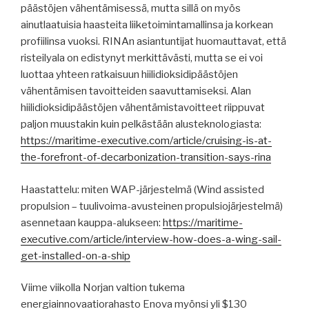
päästöjen vähentämisessä, mutta sillä on myös
ainutlaatuisia haasteita liiketoimintamallinsa ja korkean
profiilinsa vuoksi. RINAn asiantuntijat huomauttavat, että
risteilyala on edistynyt merkittävästi, mutta se ei voi
luottaa yhteen ratkaisuun hiilidioksidipäästöjen
vähentämisen tavoitteiden saavuttamiseksi. Alan
hiilidioksidipäästöjen vähentämistavoitteet riippuvat
paljon muustakin kuin pelkästään alusteknologiasta:
https://maritime-executive.com/article/cruising-is-at-
the-forefront-of-decarbonization-transition-says-rina
Haastattelu: miten WAP-järjestelmä (Wind assisted
propulsion – tuulivoima-avusteinen propulsiojärjestelmä)
asennetaan kauppa-alukseen:
https://maritime-
executive.com/article/interview-how-does-a-wing-sail-
get-installed-on-a-ship
Viime viikolla Norjan valtion tukema
energiainnovaatiorahasto Enova myönsi yli $130