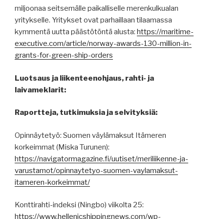
miljoonaa seitsemälle paikalliselle merenkulkualan
yritykselle. Yritykset ovat parhaillaan tilaamassa
kymmentä uutta päästötöntä alusta:
https://maritime-
executive.com/article/norway-awards-130-million-in-
grants-for-green-ship-orders
Luotsaus ja liikenteenohjaus, rahti- ja
laivameklarit:
Raportteja, tutkimuksia ja selvityksiä:
Opinnäytetyö: Suomen väylämaksut Itämeren
korkeimmat (Miska Turunen):
https://navigatormagazine.fi/uutiset/meriliikenne-ja-
varustamot/opinnaytetyo-suomen-vaylamaksut-
itameren-korkeimmat/
Konttirahti-indeksi (Ningbo) viikolta 25:
https://www.hellenicshippingnews.com/wp-