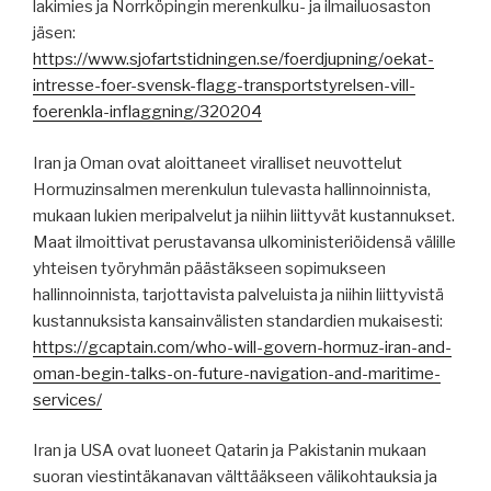
lakimies ja Norrköpingin merenkulku- ja ilmailuosaston
jäsen:
https://www.sjofartstidningen.se/foerdjupning/oekat-
intresse-foer-svensk-flagg-transportstyrelsen-vill-
foerenkla-inflaggning/320204
Iran ja Oman ovat aloittaneet viralliset neuvottelut
Hormuzinsalmen merenkulun tulevasta hallinnoinnista,
mukaan lukien meripalvelut ja niihin liittyvät kustannukset.
Maat ilmoittivat perustavansa ulkoministeriöidensä välille
yhteisen työryhmän päästäkseen sopimukseen
hallinnoinnista, tarjottavista palveluista ja niihin liittyvistä
kustannuksista kansainvälisten standardien mukaisesti:
https://gcaptain.com/who-will-govern-hormuz-iran-and-
oman-begin-talks-on-future-navigation-and-maritime-
services/
Iran ja USA ovat luoneet Qatarin ja Pakistanin mukaan
suoran viestintäkanavan välttääkseen välikohtauksia ja