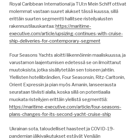
Royal Caribbean International ja TUI:n Mein Schiff ottivat
molemmat vastaan ​​suuret alukset tässä kuussa, sillä
erittäin suurten segmentti hallitsee risteilyalusten
rakennustilauskantaa:
https://maritime-
executive.com/article/upsizing-continues-with-cruise-
ship-deliveries-for-contemporary-segment
Four Seasons Yachts aloitti liikennöinnin maaliskuussa, ja
varustamon laajentumisen edetessä se on ilmoittanut
muutoksista, jotka sisällytetään sen toiseen jahtiin.
Ylellisten hotellibrändien, Four Seasonsin, Ritz-Carltonin,
Orient Expressin ja pian myös Amanin, lanseerausta
seurataan tiiviisti alalla, koska sillä on potentiaalia
muokata risteilyjen erittäin ylellistä segmenttiä:
https://maritime-executive.com/article/four-seasons-
plans-changes-for-its-second-yacht-cruise-ship
Ukrainan sota, taloudelliset haasteet ja COVID-19-
pandemian jälkivaikutukset estävät Venäjän