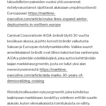
taloudellisten paineiden vuoksi yhä useammat
risteilyvarustamot sijoittavat aluksiaan ympärivuotisesti
Eurooppaan:
https://maritime-
executive.com/article/cruise-lines-expand-winter-
deployments-in-northern-europe
Carnival Corporationin AIDA-brändi täytti 30 vuotta
kesäkuun alussa, ja johto korosti brändin vaikutusta
Saksan ja Euroopan risteilymarkkinoihin. Vaikka suuret
amerikkalaiset brändit ovat lähes kaksi kertaa vanhempia,
AIDA:a pidetään edelläkävijänä, joka auttoi kehittämään
laajan markkinasegmentin, josta on tullut yksi alan
menestyneimmistä:
https://maritime-
executive.com/article/aida-marks-30-years-of-
democratizing-cruising
Risteilyteollisuuden nykysegmentti, joka kohdistuu
laajimpaan markkinaan, keskittyy edelleen erittäin suuriin
aluksiin, kuten viimeaikaisista toimituksista on nähty.