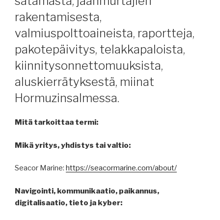
satamasta, jäänmurtajien
rakentamisesta,
valmiuspolttoaineista, raportteja,
pakotepäivitys, telakkapaloista,
kiinnitysonnettomuuksista,
aluskierrätyksestä, miinat
Hormuzinsalmessa.
Mitä tarkoittaa termi:
Mikä yritys, yhdistys tai valtio:
Seacor Marine:
https://seacormarine.com/about/
Navigointi, kommunikaatio, paikannus,
digitalisaatio, tieto ja kyber: