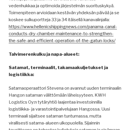
vedenhukkaa ja optimoida järjestelmän suorituskykyä.
Toimenpiteen arvioidaan kestävän yhdeksän päivää ja se
koskee sulkuportteja 33 ja 34 itäisellä kanavalinjalla:
https://www.hellenicshippingnews.com/panama-canal-
conducts-dry-chamber-maintenance-to-strengthen-
the-safe-and-efficient-operation-of-the-gatun-locks/
Talvimerenkulku ja napa-alueet:
Satamat, terminaalit, takamaakuljetukset ja
logistiikka:
Satamaoperaattori Stevena on avannut uuden terminaalin
Hangon sataman välittömään läheisyyteen. KWH
Logistics Oy:n tytäryhtiö laajentaa investoinnilla
logistiikka- ja varastointipalvelujaan Hangossa. Uusi
terminaali sijaitsee sataman tuntumassa, mutta
virallisesti satama-alueen ulkopuolella. Sijainnin
tavoitteena on tehostaa kuljetuksia sataman ja sisämaan