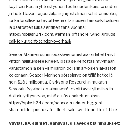
käyttäisi kesän yhteistyöhön teollisuuden kanssa uuden
ja luotettavan tarjouskilpailujärjestelmän kehittämiseksi,
jonka lopullisena tavoitteena olisi uusien tarjouskilpailujen
ja päätösten julkaiseminen tänä vuonna:
https://splash247.com/german-offshore-wind-groups-
call-for-urgent-tender-overhaul/
Seacor Marinen suurin osakkeenomistaja on lähettänyt
yhtiön hallitukselle kirjeen, jossa se kehottaa myymään
varustamon ja sen yli miljardin dollarin arvoisen laivaston
kokonaan. Seacor Marinen pörssiarvo on tällä hetkellä
noin $181 miljoonaa. Clarksons Researchin mukaan
Seacorin fyysiset omaisuuserät osoittavat yli miljardin
dollarin yritysarvoa, mikä ei näy osakekurssissa:
https://splash247.com/seacor-marines-biggest-
shareholder-pushes-for-fleet-sale-worth-north-of-1bn/
Väylät, kv. salmet, kanavat, sisävedet ja hinaukset: