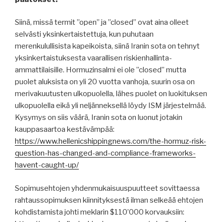
Siinä, missä termit ”open” ja ”closed” ovat aina olleet
selvästi yksinkertaistettuja, kun puhutaan
merenkulullisista kapeikoista, siinä Iranin sota on tehnyt
yksinkertaistuksesta vaarallisen riskienhallinta-
ammattilaisille. Hormuzinsalmi ei ole ”closed” mutta
puolet aluksista on yli 20 vuotta vanhoja, suurin osa on
merivakuutusten ulkopuolella, lähes puolet on luokituksen
ulkopuolella eikä yli neljänneksellä löydy ISM järjestelmää.
Kysymys on siis väärä, Iranin sota on luonut jotakin
kauppasaartoa kestävämpää:
https://www.hellenicshippingnews.com/the-hormuz-risk-
question-has-changed-and-compliance-frameworks-
havent-caught-up/
Sopimusehtojen yhdenmukaisuuspuutteet sovittaessa
rahtaussopimuksen kiinnityksestä ilman selkeää ehtojen
kohdistamista johti meklarin $110’000 korvauksiin: