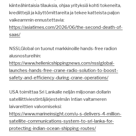
kiinteähintaisia ​​tilauksia, ohjaa yrityksiä kohti tokeneita,
krediittejä ja käyttömittareita ja tekee katteista paljon
vaikeammin ennustettavia:
https://asiatimes.com/2026/06/the-second-death-of-
saas/
NSSLGlobal on tuonut markkinoille hands-free radion
alusnostureihin:
https://www.hellenicshippingnews.com/nsslglobal-
launches-hands-free-crane-radio-solution-to-boost-
safety-and-efficiency-during-crane-operations/
USA toimittaa Sri Lankalle neljän miljoonan dollarin
satelliittiviestintäjärjestelmän Intian valtameren
laivareittien valvomiseksi:
https://www.marineinsight.com/u-s-delivers-4-million-
satellite-communications-system-to-sri-lanka-for-
protecting-indian-ocean-shipping-routes/