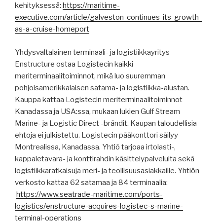
kehityksessä:
https://maritime-
executive.com/article/galveston-continues-its-growth-
as-a-cruise-homeport
Yhdysvaltalainen terminaali- ja logistiikkayritys
Enstructure ostaa Logistecin kaikki
meriterminaalitoiminnot, mikä luo suuremman
pohjoisamerikkalaisen satama- ja logistiikka-alustan.
Kauppa kattaa Logistecin meriterminaalitoiminnot
Kanadassa ja USA:ssa, mukaan lukien Gulf Stream
Marine- ja Logistic Direct -brändit. Kaupan taloudellisia
ehtoja ei julkistettu. Logistecin pääkonttori säilyy
Montrealissa, Kanadassa. Yhtiö tarjoaa irtolasti-,
kappaletavara- ja konttirahdin käsittelypalveluita sekä
logistiikkaratkaisuja meri- ja teollisuusasiakkaille. Yhtiön
verkosto kattaa 62 satamaa ja 84 terminaalia:
https://www.seatrade-maritime.com/ports-
logistics/enstructure-acquires-logistec-s-marine-
terminal-operations