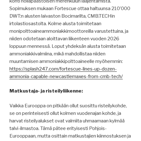
kohti nollapäästöisen merenkulun laajentamista.
Sopimuksen mukaan Fortescue ottaa haltuunsa 210’000
DWT:n alusten laivaston Bocimarilta, CMB.TECHin
irtolastiosastolta. Kolme alusta toimitetaan
monipolttoaineammoniakkimoottoreilla varustettuina, ja
niiden odotetaan aloittavan liikenteen vuoden 2026
loppuun mennessä. Loput yhdeksän alusta toimitetaan
ammoniakkivalmiina, mikä mahdollistaa niiden
muuntamisen ammoniakkipolttoaineelle myöhemmin:
https://splash247.com/fortescue-lines-up-dozen-
ammonia-capable-newcastlemaxes-from-cmb-tech/
Matkustaja- ja risteilyliikenne:
Vaikka Eurooppa on pitkään ollut suosittu risteilykohde,
se on perinteisesti ollut kolmen vuodenajan kohde, ja
harvat risteilyalukset ovat valmiita uhmaamaan kylmää
talvi-ilmastoa. Tämä pätee erityisesti Pohjois-
Eurooppaan, mutta osittain matkustajien kiinnostuksen ja