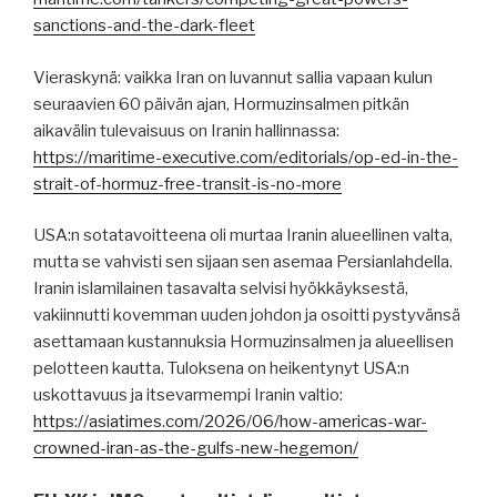
sanctions-and-the-dark-fleet
Vieraskynä: vaikka Iran on luvannut sallia vapaan kulun
seuraavien 60 päivän ajan, Hormuzinsalmen pitkän
aikavälin tulevaisuus on Iranin hallinnassa:
https://maritime-executive.com/editorials/op-ed-in-the-
strait-of-hormuz-free-transit-is-no-more
USA:n sotatavoitteena oli murtaa Iranin alueellinen valta,
mutta se vahvisti sen sijaan sen asemaa Persianlahdella.
Iranin islamilainen tasavalta selvisi hyökkäyksestä,
vakiinnutti kovemman uuden johdon ja osoitti pystyvänsä
asettamaan kustannuksia Hormuzinsalmen ja alueellisen
pelotteen kautta. Tuloksena on heikentynyt USA:n
uskottavuus ja itsevarmempi Iranin valtio:
https://asiatimes.com/2026/06/how-americas-war-
crowned-iran-as-the-gulfs-new-hegemon/