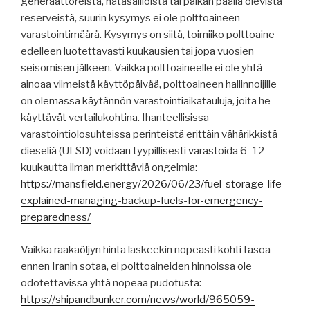
generaattoreista, hätäsäiliöistä tai paikan päällä olevista
reserveistä, suurin kysymys ei ole polttoaineen
varastointimäärä. Kysymys on siitä, toimiiko polttoaine
edelleen luotettavasti kuukausien tai jopa vuosien
seisomisen jälkeen. Vaikka polttoaineelle ei ole yhtä
ainoaa viimeistä käyttöpäivää, polttoaineen hallinnoijille
on olemassa käytännön varastointiaikatauluja, joita he
käyttävät vertailukohtina. Ihanteellisissa
varastointiolosuhteissa perinteistä erittäin vähärikkistä
dieseliä (ULSD) voidaan tyypillisesti varastoida 6–12
kuukautta ilman merkittäviä ongelmia:
https://mansfield.energy/2026/06/23/fuel-storage-life-
explained-managing-backup-fuels-for-emergency-
preparedness/
Vaikka raakaöljyn hinta laskeekin nopeasti kohti tasoa
ennen Iranin sotaa, ei polttoaineiden hinnoissa ole
odotettavissa yhtä nopeaa pudotusta:
https://shipandbunker.com/news/world/965059-