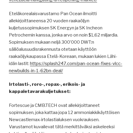
Eteläkorealaisvarustamo Pan Ocean ilmoitti
allekirjoittaneensa 20 vuoden raakaöljyn
kuljetussopimuksen SK Energyn ja SK Incheon
Petrochemin kanssa, jonka arvo on noin $1,62 miljardia.
Sopimuksen mukaan neljä 300’000 DWT:n
säiliöalusuudisrakennusta otetaan käyttöön
raakaöljykaupassa Etelä-Koreaan, mukaan lukien Lähi-
idän lastit:
https://splash247.com/pan-ocean-fixes-vlcc-
newbuilds-in-1-62bn-deal/
Irtolasti-, roro-, ropax-, erikois- ja
kappaletavarakuljetukset:
Fortescue ja CMB.TECH ovat allekirjoittaneet
sopimuksen, joka kattaa jopa 12 ammoniakkikäyttöisen
Newcastlemax-irtolastialuksen vuokrauksen.
Varustamot kuvailevat tätä merkittäväksi askeleeksi