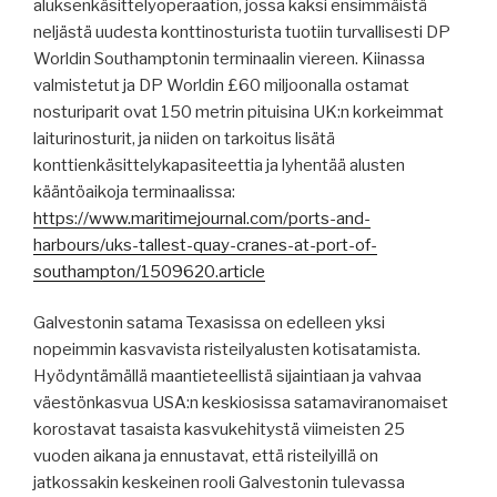
aluksenkäsittelyoperaation, jossa kaksi ensimmäistä
neljästä uudesta konttinosturista tuotiin turvallisesti DP
Worldin Southamptonin terminaalin viereen. Kiinassa
valmistetut ja DP Worldin £60 miljoonalla ostamat
nosturiparit ovat 150 metrin pituisina UK:n korkeimmat
laiturinosturit, ja niiden on tarkoitus lisätä
konttienkäsittelykapasiteettia ja lyhentää alusten
kääntöaikoja terminaalissa:
https://www.maritimejournal.com/ports-and-
harbours/uks-tallest-quay-cranes-at-port-of-
southampton/1509620.article
Galvestonin satama Texasissa on edelleen yksi
nopeimmin kasvavista risteilyalusten kotisatamista.
Hyödyntämällä maantieteellistä sijaintiaan ja vahvaa
väestönkasvua USA:n keskiosissa satamaviranomaiset
korostavat tasaista kasvukehitystä viimeisten 25
vuoden aikana ja ennustavat, että risteilyillä on
jatkossakin keskeinen rooli Galvestonin tulevassa