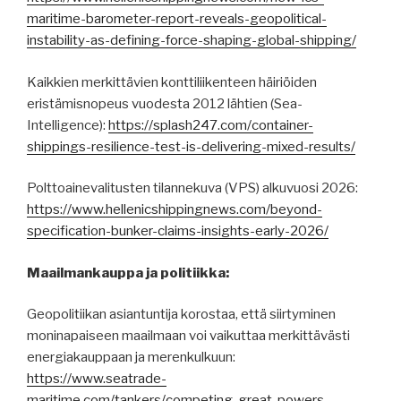
maritime-barometer-report-reveals-geopolitical-
instability-as-defining-force-shaping-global-shipping/
Kaikkien merkittävien konttiliikenteen häiriöiden
eristämisnopeus vuodesta 2012 lähtien (Sea-
Intelligence):
https://splash247.com/container-
shippings-resilience-test-is-delivering-mixed-results/
Polttoainevalitusten tilannekuva (VPS) alkuvuosi 2026:
https://www.hellenicshippingnews.com/beyond-
specification-bunker-claims-insights-early-2026/
Maailmankauppa ja politiikka:
Geopolitiikan asiantuntija korostaa, että siirtyminen
moninapaiseen maailmaan voi vaikuttaa merkittävästi
energiakauppaan ja merenkulkuun:
https://www.seatrade-
maritime.com/tankers/competing-great-powers-