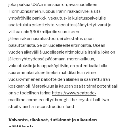
joka purkaa USA:n merisaarron, avaa uudelleen
Hormuzinsalmen, luopuu Iranin raakaöljylle ja sitä
ympäröiville pankki-, vakuutus- ja kuljetuspalveluille
asetetuista pakotteista, vapauttaa jäädytetyt varat ja
viittaa noin $300 miljardin suuruiseen
jälleenrakennusrahastoon, ei ole status quon
palauttamista. Se on uudelleenlegitimointia. Usean
vuoden aikavälillä uudelleenlegitimoidulla Iranilla, joka on
jälleen yhteydessä pääomaan, merenkulkuun,
vakuutuksiin ja kauppakäytäviin, on potentiaalia tulla
suuremmaksi alueelliseksi mahdiksi kuin viime
vuosikymmenen pakotteiden alainen ja saarrettu Iran
koskaan oli. Merenkulun ja kaupan osalta tämä potentiaali
on se todellinen tarina:
https://www.seatrade-
maritime.com/security/through-the-crystal-ball-two-
straits-and-a-reconstruction-fund
Valvonta, rikokset, tutkinnat ja oikeuden
päätökset: