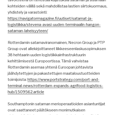
kohteiden välillä sekä mahdollistaa lastien siirtokuormaus,
yhdistely ja varastointi:
https://navigatormagazine.fi/uutiset/satamat-ja-
logistiikka/stevena-avasi-uuden-terminaalin-hangon-
sataman-laheisyyteen/
Rotterdamin satamaviranomainen, Necron Group ja PTP
Group ovat allekirjoittaneet liikkeeseenlaskusopimuksen
38 hehtaarin uuden logistiikkainfrastruktuurin
kehittämisestä Europoortissa. Tämä vahvistaa
Rotterdamin asemaa yhtenä Euroopan johtavista
jäähdytettyjen ja pakastettujen maataloustuotteiden
toimijoista:
https://www.portstrategy.com/port-and-
terminal-news/rotterdam-expands-agrifood-logistics-
hub/1509562.article
Southamptonin sataman merioperaatioiden asiantuntijat
ovat saattaneet päätökseen monimutkaisen