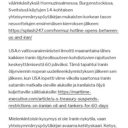
väärinkäsityksiä Hormuzinsalmessa, Burgenstockissa,
Sveitsissä käytyjen 14-kohtaisen
yhteisymmärryspöytäkirjan mukaisten korkean tason
neuvottelujen ensimmäisen kierroksen jälkeen:
https://splash247.com/hormuz-hotline-opens-between-
us-and-iran/
USA:n valtiovarainministeri ilmoitti maanantaina lähes
kaikkien Iranin öljyteollisuuteen kohdistuvien rajoitusten
keskeyttämisestä 60 päiväksi. Tämä tapahtui Iranin
öljynviennin nopean uudelleenkäynnistyksen jälkeen sen
jälkeen, kun USA lopetti viime viikolla saartonsa Iranin
satamiin matkalla oleville aluksille ja iranilaista öljyä
kuljettaville säiliöaluksille:
https://maritime-
executive.com/article/u-s-treasury-suspends-
restrictions-on-iranian-oil-and-tankers-for-60-days
Mielenkiintoisin kysymys ei ole Iranin nykytila, vaan
yhteisymmärryspöytäkirjan avaama kehityskaari. Kehys,