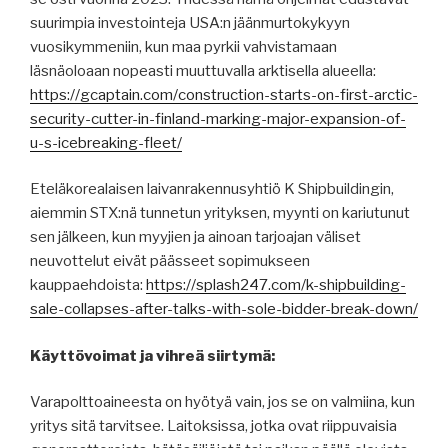
suurimpia investointeja USA:n jäänmurtokykyyn
vuosikymmeniin, kun maa pyrkii vahvistamaan
läsnäoloaan nopeasti muuttuvalla arktisella alueella:
https://gcaptain.com/construction-starts-on-first-arctic-
security-cutter-in-finland-marking-major-expansion-of-
u-s-icebreaking-fleet/
Eteläkorealaisen laivanrakennusyhtiö K Shipbuildingin,
aiemmin STX:nä tunnetun yrityksen, myynti on kariutunut
sen jälkeen, kun myyjien ja ainoan tarjoajan väliset
neuvottelut eivät päässeet sopimukseen
kauppaehdoista:
https://splash247.com/k-shipbuilding-
sale-collapses-after-talks-with-sole-bidder-break-down/
Käyttövoimat ja vihreä siirtymä:
Varapolttoaineesta on hyötyä vain, jos se on valmiina, kun
yritys sitä tarvitsee. Laitoksissa, jotka ovat riippuvaisia ​​