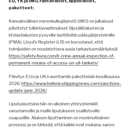
EU, YK ja IMO, rantavaltiot, lippuvaltiot,
pakotteet:
Kansainvälinen merenkulkujärjestö (IMO) on julkaissut
päivitetyt tulkintavaatimukset öljysäiliöalusten ja
irtolastialusten pysyville lastitiloihin pääsyjärjestelmille
(PMA). Lloyd’s Register (LR) on korostanut, että
toimijoiden on noudatettava uusia tarkastusmääräyksiä:
https://safety4sea.com/lr-crew-annual-inspection-of-
permanent-means-of-access-on-oil-tankers/
Päivitys EU:n ja UK:n asettamiin pakotteisiin kesäkuussa
2026:
https://www.hellenicshippingnews.com/sanctions-
update-june-2026/
Liputusluotsina hän on ulkoinen yhteyshenkilö
varustamoille ja muille liputukseen osallistuville
osapuolille. Aluksen liputtaminen on monimutkainen
prosessi, ja on tärkeää, että kaikki ovat mukana, sanoo