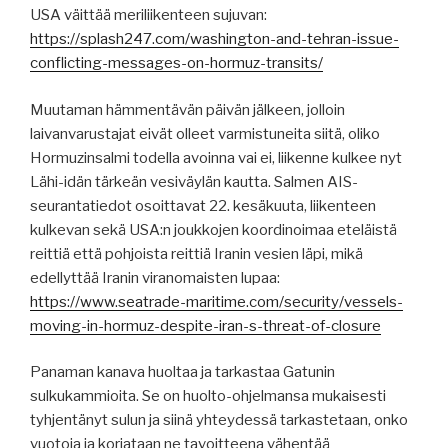
USA väittää meriliikenteen sujuvan:
https://splash247.com/washington-and-tehran-issue-
conflicting-messages-on-hormuz-transits/
Muutaman hämmentävän päivän jälkeen, jolloin
laivanvarustajat eivät olleet varmistuneita siitä, oliko
Hormuzinsalmi todella avoinna vai ei, liikenne kulkee nyt
Lähi-idän tärkeän vesiväylän kautta. Salmen AIS-
seurantatiedot osoittavat 22. kesäkuuta, liikenteen
kulkevan sekä USA:n joukkojen koordinoimaa eteläistä
reittiä että pohjoista reittiä Iranin vesien läpi, mikä
edellyttää Iranin viranomaisten lupaa:
https://www.seatrade-maritime.com/security/vessels-
moving-in-hormuz-despite-iran-s-threat-of-closure
Panaman kanava huoltaa ja tarkastaa Gatunin
sulkukammioita. Se on huolto-ohjelmansa mukaisesti
tyhjentänyt sulun ja siinä yhteydessä tarkastetaan, onko
vuotoja ja korjataan ne tavoitteena vähentää