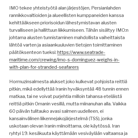
IMO tekee yhteistyötä alan järjestöjen, Persianlahden
rannikkovaltioiden ja alueellisten kumppaneiden kanssa
kehittääkseen priorisoidun lähestymistavan alusten
turvalliseen ja hallittuun liikkumiseen. Tähän sisältyy IMO:n
johtama alusten tunnistaminen mahdollista vaiheittaista
lähtöä varten ja asiaankuuluvien tietojen toimittaminen
päätöksenteon tueksi:
https://www.seatrade-
maritime.com/crewing/imo-s-dominguez-weighs-in-
with-plan-for-stranded-seafarers
Hormuzinsalmesta alukset joko kulkevat pohjoista reittiä
pitkin, mikä edellyttää Iranin hyväksyntää 48 tunnin ennen
matkaa, tai ne voivat purjehtia milloin tahansa eteläistä
reittiä pitkin Omanin vesillä, mutta miinanuhan alla. Vaikka
60 päivän tulitauko avasi salmen uudelleen, ei
kansainvälinen liikennejakojärjestelmä (TSS), jonka
uskotaan olevan Iranin miinoittama, ole käytössä. Iran
ryhtyi 19. kesäkuuta käyttämään vesiväylään valtaansa ja