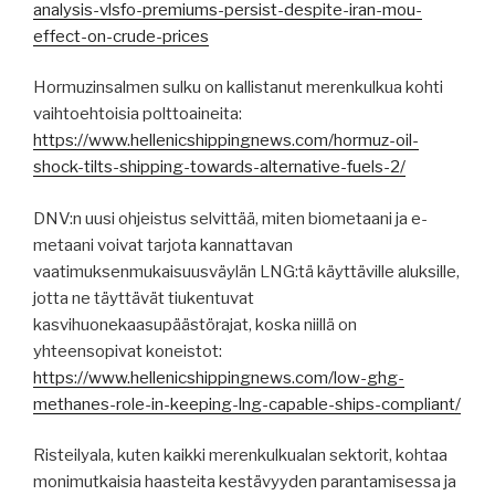
analysis-vlsfo-premiums-persist-despite-iran-mou-
effect-on-crude-prices
Hormuzinsalmen sulku on kallistanut merenkulkua kohti
vaihtoehtoisia polttoaineita:
https://www.hellenicshippingnews.com/hormuz-oil-
shock-tilts-shipping-towards-alternative-fuels-2/
DNV:n uusi ohjeistus selvittää, miten biometaani ja e-
metaani voivat tarjota kannattavan
vaatimuksenmukaisuusväylän LNG:tä käyttäville aluksille,
jotta ne täyttävät tiukentuvat
kasvihuonekaasupäästörajat, koska niillä on
yhteensopivat koneistot:
https://www.hellenicshippingnews.com/low-ghg-
methanes-role-in-keeping-lng-capable-ships-compliant/
Risteilyala, kuten kaikki merenkulkualan sektorit, kohtaa
monimutkaisia ​​haasteita kestävyyden parantamisessa ja