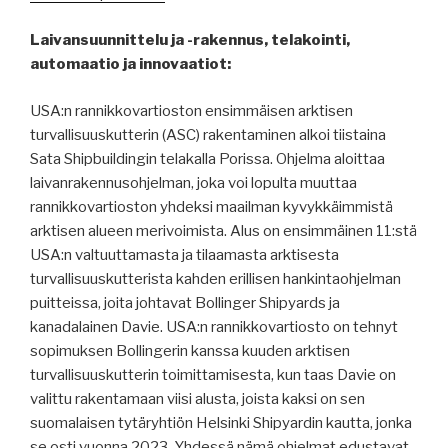
Laivansuunnittelu ja -rakennus, telakointi,
automaatio ja innovaatiot:
USA:n rannikkovartioston ensimmäisen arktisen
turvallisuuskutterin (ASC) rakentaminen alkoi tiistaina
Sata Shipbuildingin telakalla Porissa. Ohjelma aloittaa
laivanrakennusohjelman, joka voi lopulta muuttaa
rannikkovartioston yhdeksi maailman kyvykkäimmistä
arktisen alueen merivoimista. Alus on ensimmäinen 11:stä
USA:n valtuuttamasta ja tilaamasta arktisesta
turvallisuuskutterista kahden erillisen hankintaohjelman
puitteissa, joita johtavat Bollinger Shipyards ja
kanadalainen Davie. USA:n rannikkovartiosto on tehnyt
sopimuksen Bollingerin kanssa kuuden arktisen
turvallisuuskutterin toimittamisesta, kun taas Davie on
valittu rakentamaan viisi alusta, joista kaksi on sen
suomalaisen tytäryhtiön Helsinki Shipyardin kautta, jonka
se osti vuonna 2023. Yhdessä nämä ohjelmat edustavat