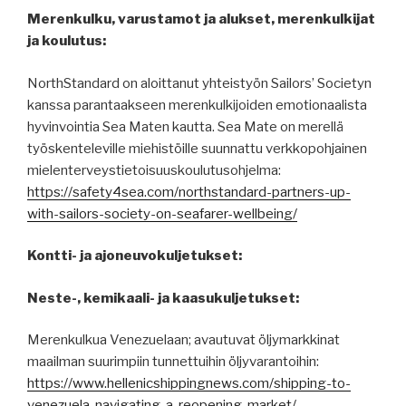
Merenkulku, varustamot ja alukset, merenkulkijat
ja koulutus:
NorthStandard on aloittanut yhteistyön Sailors’ Societyn
kanssa parantaakseen merenkulkijoiden emotionaalista
hyvinvointia Sea Maten kautta. Sea Mate on merellä
työskenteleville miehistöille suunnattu verkkopohjainen
mielenterveystietoisuuskoulutusohjelma:
https://safety4sea.com/northstandard-partners-up-
with-sailors-society-on-seafarer-wellbeing/
Kontti- ja ajoneuvokuljetukset:
Neste-, kemikaali- ja kaasukuljetukset:
Merenkulkua Venezuelaan; avautuvat öljymarkkinat
maailman suurimpiin tunnettuihin öljyvarantoihin:
https://www.hellenicshippingnews.com/shipping-to-
venezuela-navigating-a-reopening-market/