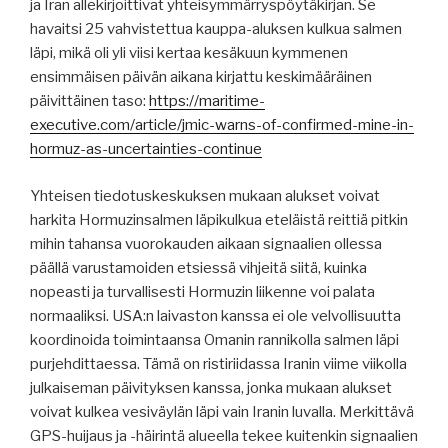
ja Iran allekirjoittivat yhteisymmärryspöytäkirjan. Se
havaitsi 25 vahvistettua kauppa-aluksen kulkua salmen
läpi, mikä oli yli viisi kertaa kesäkuun kymmenen
ensimmäisen päivän aikana kirjattu keskimääräinen
päivittäinen taso:
https://maritime-
executive.com/article/jmic-warns-of-confirmed-mine-in-
hormuz-as-uncertainties-continue
Yhteisen tiedotuskeskuksen mukaan alukset voivat
harkita Hormuzinsalmen läpikulkua eteläistä reittiä pitkin
mihin tahansa vuorokauden aikaan signaalien ollessa
päällä varustamoiden etsiessä vihjeitä siitä, kuinka
nopeasti ja turvallisesti Hormuzin liikenne voi palata
normaaliksi. USA:n laivaston kanssa ei ole velvollisuutta
koordinoida toimintaansa Omanin rannikolla salmen läpi
purjehdittaessa. Tämä on ristiriidassa Iranin viime viikolla
julkaiseman päivityksen kanssa, jonka mukaan alukset
voivat kulkea vesiväylän läpi vain Iranin luvalla. Merkittävä
GPS-huijaus ja -häirintä alueella tekee kuitenkin signaalien