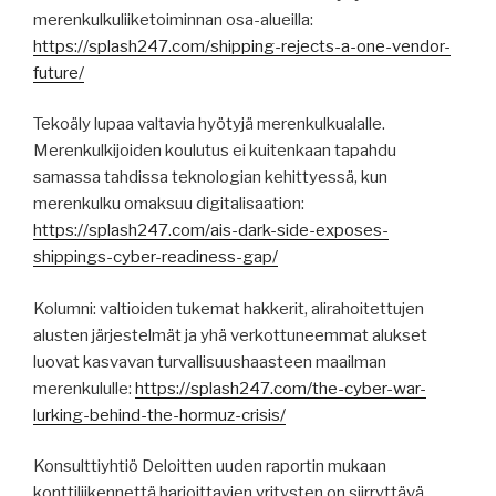
merenkulkuliiketoiminnan osa-alueilla:
https://splash247.com/shipping-rejects-a-one-vendor-
future/
Tekoäly lupaa valtavia hyötyjä merenkulkualalle.
Merenkulkijoiden koulutus ei kuitenkaan tapahdu
samassa tahdissa teknologian kehittyessä, kun
merenkulku omaksuu digitalisaation:
https://splash247.com/ais-dark-side-exposes-
shippings-cyber-readiness-gap/
Kolumni: valtioiden tukemat hakkerit, alirahoitettujen
alusten järjestelmät ja yhä verkottuneemmat alukset
luovat kasvavan turvallisuushaasteen maailman
merenkululle:
https://splash247.com/the-cyber-war-
lurking-behind-the-hormuz-crisis/
Konsulttiyhtiö Deloitten uuden raportin mukaan
konttiliikennettä harjoittavien yritysten on siirryttävä