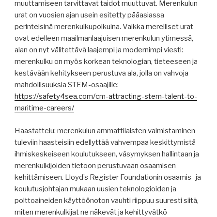
muuttamiseen tarvittavat taidot muuttuvat. Merenkulun
urat on vuosien ajan usein esitetty pääasiassa
perinteisinä merenkulkupolkuina. Vaikka merelliset urat
ovat edelleen maailmanlaajuisen merenkulun ytimessä,
alan on nyt välitettävä laajempi ja modernimpi viesti:
merenkulku on myös korkean teknologian, tieteeseen ja
kestävään kehitykseen perustuva ala, jolla on vahvoja
mahdollisuuksia STEM-osaajille:
https://safety4sea.com/cm-attracting-stem-talent-to-
maritime-careers/
Haastattelu: merenkulun ammattilaisten valmistaminen
tuleviin haasteisiin edellyttää vahvempaa keskittymistä
ihmiskeskeiseen koulutukseen, väsymyksen hallintaan ja
merenkulkijoiden tietoon perustuvaan osaamisen
kehittämiseen. Lloyd’s Register Foundationin osaamis- ja
koulutusjohtajan mukaan uusien teknologioiden ja
polttoaineiden käyttöönoton vauhti riippuu suuresti siitä,
miten merenkulkijat ne näkevät ja kehittyvätkö