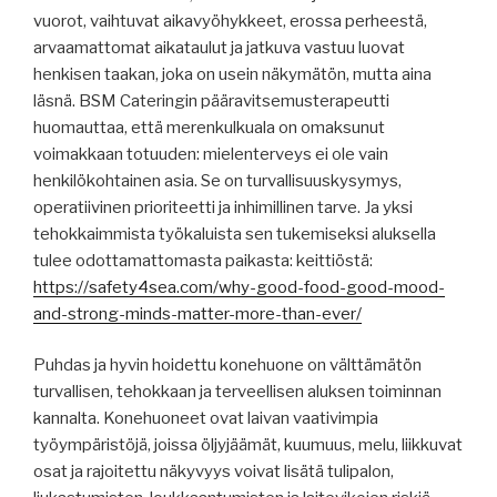
vuorot, vaihtuvat aikavyöhykkeet, erossa perheestä,
arvaamattomat aikataulut ja jatkuva vastuu luovat
henkisen taakan, joka on usein näkymätön, mutta aina
läsnä. BSM Cateringin pääravitsemusterapeutti
huomauttaa, että merenkulkuala on omaksunut
voimakkaan totuuden: mielenterveys ei ole vain
henkilökohtainen asia. Se on turvallisuuskysymys,
operatiivinen prioriteetti ja inhimillinen tarve. Ja yksi
tehokkaimmista työkaluista sen tukemiseksi aluksella
tulee odottamattomasta paikasta: keittiöstä:
https://safety4sea.com/why-good-food-good-mood-
and-strong-minds-matter-more-than-ever/
Puhdas ja hyvin hoidettu konehuone on välttämätön
turvallisen, tehokkaan ja terveellisen aluksen toiminnan
kannalta. Konehuoneet ovat laivan vaativimpia
työympäristöjä, joissa öljyjäämät, kuumuus, melu, liikkuvat
osat ja rajoitettu näkyvyys voivat lisätä tulipalon,