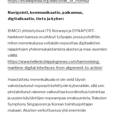
https://en.wikipedia.org/wiki/Strait_of_Hormuz
Navigointi, kommunikaatio, paikannus,
digitalisaatio, tieto ja kyber:
BIMCO yhteistyössä ITS Norwayn ja DYNAPORT-
hankkeen kanssa on pitänyt työpajan, jossa pohdittiin,
miten merenkulussa voitaisiin nopeuttaa digitaalisten
rajapintojen yhdenmukaistamista alusten ja maa-asemien
välillä:
https://www.hellenicshippingnews.com/harmonising-
maritime-digital-interfaces-from-alignment-to-action/
Haastattelu: merenkulkuala ei ole vielä täysin
valmistautunut nopeasti kehittyviin kyberuhkiin, sillä sen
pirstaloitunut rakenne vaikeuttaa koordinoitua toimintaa
ja uusien käytäntöjen nopeampaa omaksumista, Rakuten
Symphony Singaporen ja Korean toimitusjohtajan
mukaan. Alusten verkottuessa yhä enemmän