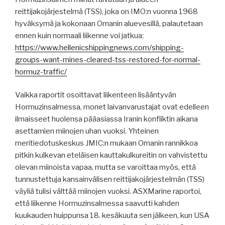
reittijakojärjestelmä (TSS), joka on IMO:n vuonna 1968
hyväksymä ja kokonaan Omanin aluevesillä, palautetaan
ennen kuin normaali liikenne voi jatkua:
https://www.hellenicshippingnews.com/shipping-
groups-want-mines-cleared-tss-restored-for-normal-
hormuz-traffic/
Vaikka raportit osoittavat liikenteen lisääntyvän
Hormuzinsalmessa, monet laivanvarustajat ovat edelleen
ilmaisseet huolensa pääasiassa Iranin konfliktin aikana
asettamien miinojen uhan vuoksi. Yhteinen
meritiedotuskeskus JMIC:n mukaan Omanin rannikkoa
pitkin kulkevan eteläisen kauttakulkureitin on vahvistettu
olevan miinoista vapaa, mutta se varoittaa myös, että
tunnustettuja kansainvälisen reittijakojärjestelmän (TSS)
väyliä tulisi välttää miinojen vuoksi. ASXMarine raportoi,
että liikenne Hormuzinsalmessa saavutti kahden
kuukauden huippunsa 18. kesäkuuta sen jälkeen, kun USA