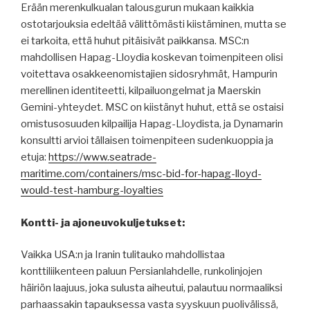
Erään merenkulkualan talousgurun mukaan kaikkia
ostotarjouksia edeltää välittömästi kiistäminen, mutta se
ei tarkoita, että huhut pitäisivät paikkansa. MSC:n
mahdollisen Hapag-Lloydia koskevan toimenpiteen olisi
voitettava osakkeenomistajien sidosryhmät, Hampurin
merellinen identiteetti, kilpailuongelmat ja Maerskin
Gemini-yhteydet. MSC on kiistänyt huhut, että se ostaisi
omistusosuuden kilpailija Hapag-Lloydista, ja Dynamarin
konsultti arvioi tällaisen toimenpiteen sudenkuoppia ja
etuja:
https://www.seatrade-
maritime.com/containers/msc-bid-for-hapag-lloyd-
would-test-hamburg-loyalties
Kontti- ja ajoneuvokuljetukset:
Vaikka USA:n ja Iranin tulitauko mahdollistaa
konttiliikenteen paluun Persianlahdelle, runkolinjojen
häiriön laajuus, joka sulusta aiheutui, palautuu normaaliksi
parhaassakin tapauksessa vasta syyskuun puolivälissä,