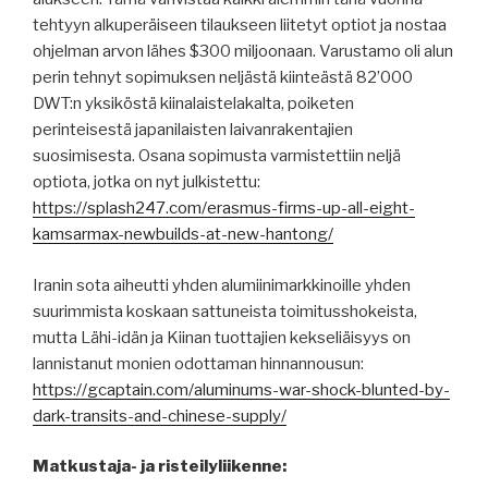
tehtyyn alkuperäiseen tilaukseen liitetyt optiot ja nostaa
ohjelman arvon lähes $300 miljoonaan. Varustamo oli alun
perin tehnyt sopimuksen neljästä kiinteästä 82’000
DWT:n yksiköstä kiinalaistelakalta, poiketen
perinteisestä japanilaisten laivanrakentajien
suosimisesta. Osana sopimusta varmistettiin neljä
optiota, jotka on nyt julkistettu:
https://splash247.com/erasmus-firms-up-all-eight-
kamsarmax-newbuilds-at-new-hantong/
Iranin sota aiheutti yhden alumiinimarkkinoille yhden
suurimmista koskaan sattuneista toimitusshokeista,
mutta Lähi-idän ja Kiinan tuottajien kekseliäisyys on
lannistanut monien odottaman hinnannousun:
https://gcaptain.com/aluminums-war-shock-blunted-by-
dark-transits-and-chinese-supply/
Matkustaja- ja risteilyliikenne: