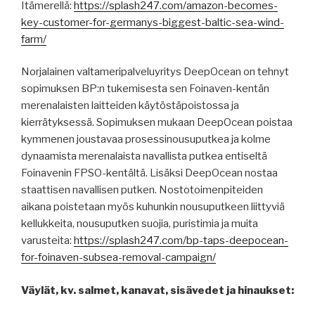
Itämerellä:
https://splash247.com/amazon-becomes-
key-customer-for-germanys-biggest-baltic-sea-wind-
farm/
Norjalainen valtameripalveluyritys DeepOcean on tehnyt
sopimuksen BP:n tukemisesta sen Foinaven-kentän
merenalaisten laitteiden käytöstäpoistossa ja
kierrätyksessä. Sopimuksen mukaan DeepOcean poistaa
kymmenen joustavaa prosessinousuputkea ja kolme
dynaamista merenalaista navallista putkea entiseltä
Foinavenin FPSO-kentältä. Lisäksi DeepOcean nostaa
staattisen navallisen putken. Nostotoimenpiteiden
aikana poistetaan myös kuhunkin nousuputkeen liittyviä
kellukkeita, nousuputken suojia, puristimia ja muita
varusteita:
https://splash247.com/bp-taps-deepocean-
for-foinaven-subsea-removal-campaign/
Väylät, kv. salmet, kanavat, sisävedet ja hinaukset: