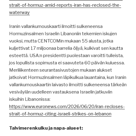
strait-of-hormuz-amid-reports-iran-has-reclosed-the-
waterway
Iranin vallankumouskaarti ilmoitti sulkeneensa
Hormuzinsalmen Israelin Libanoniin tekemien iskujen
vuoksi, mutta CENTCOMin mukaan 55 alusta, jotka
kuljettivat 17 miljoonaa barrelia öljyä, kulkivat sen kautta
esteettä. USA:n presidentti puolestaan ​​varoitti tulleista,
jos lopullista sopimusta ei saavuteta 60 päivän kuluessa.
Meriliikenteen seurantasivustojen mukaan alukset
jatkoivat Hormuzinsalmen läpikulkua lauantaina, kun Iranin
vallankumouskaartin laivasto ilmoitti sulkeneensa tärkeän
vesiväylän uudelleen vastauksena Israelin jatkuviin
iskuihin Libanonissa:
https://www.euronews.com/2026/06/20/iran-recloses-
strait-of-hormuz-citing-israeli-strikes-on-lebanon
Talvimerenkulku ja napa-alueet: