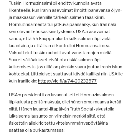
Tuskin Hormuzinsalmi oli ehditty kunnolla avata
liikenteelle, kun Iranin asevoimat ilmoitti panevansa öljyn-
ja maakaasun viennille tärkeän salmen taas kiinni.
Hormuzinsalmesta tuli jatkuva päänsärky, kun Iran näki
sen olevan tehokas kiristyskeino. USA:n asevoimat
sanoo, että 55 kauppa-alusta kulki salmen läpi vielä
lauantaina ja että Iran ei kontrolloi Hormuzinsalmea.
Vakuuttelut tuskin rauhoittavat varustamojen mieliä.
Suuret säiliöalukset eivät ota riskiä salmen läpi
kulkemisesta, jos niillä on pienikin vaara joutua Iranin iskun
kohteeksi. Liittolaiset saattavat käydä kalliiksi niin USA:lle
kuin Iranillekin:
https://yle.fi/a/74-20232577
USA:n presidentti on luvannut, ettei Hormuzinsalmen
läpikulusta peritä maksuja, ellei hänen oma maansa kerää
niitä. Hänen lauantai-iltapäivän Truth Social -sivustolla
julkaisema lausunto on viimeisin merkki siitä, että
äskettäin allekirjoitettu yhteisymmärryspöytäkirja
saattaa olla purkautumassa: