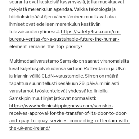
seuranta ovat keskeisiä kysymyksiä, jotka muokkaavat
nykyistä merenkulun agendaa. Vaikka teknologia ja
hiilidioksidipäästöjen vähentäminen muuttavat alaa,
ihmiset ovat edelleen merenkulun kestävän
tulevaisuuden ytimessä:
https://safety4sea.com/cm-
bureau-veritas-for-a-sustainable-future-the-human-
element-remains-the-top-priority/
Multimodaalivarustamo Samskip on saanut viranomaisilta
luvat kuljetuspalveluidensa siirtoon Rotterdamin ja UK:n
ja Irlannin välillä CLdN-varustamolle. Siirron on määrä
tapahtua suunnitellusti kesäkuun 29. päivä, mihin asti
varustamot työskentelevät yhdessä ko. linjoilla.
Samskipin muut linjat jatkuvat normaalisti:
https://www.hellenicshippingnews.com/samskip-
receives-approval-for-the-transfer-of-its-door-to-door-
and-quay-to-quay-services-connecting-rotterdam-with-
the-uk-and-ireland/