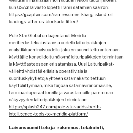
vientiterminaalistaan ​​noin kuuden viikon tauon jälkeen,
kun USA:n laivasto lopetti Iranin satamien saarron:
https://gcaptain.com/iran-resumes-kharg-island-oil-
loadings-after-us-blockade-lifted/
Pole Star Global on laajentanut Meridia-
meritiedustelualustaansa uudella laituripaikkojen
analytiikkaominaisuudella, joka on suunniteltu antamaan
käyttäjille konsolidoitu näkymä laituripaikkojen toimintaan
ja käyttöasteeseen eri satamissa. Uusi Laituripaikat-
välilehti yhdistää erilaisia ​​operatiivisia ja
suorituskykytietoja yhteen satamakartoitettuun
käyttöliittymään, mikä tarjoaa satamaviranomaisille,
terminaalioperaattoreille ja varustamoille paremman
näkyvyyden laituripaikkojen toimintaan:
https://splash247.com/pole-star-adds-berth-
intelligence-tools-to-meridia-platform/
Laivansuunnittelu ja -rakennus, telakointi,