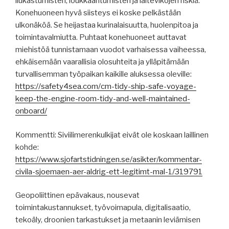
liukastumisten, loukkaantumisten ja laitevikojen riskiä.
Konehuoneen hyvä siisteys ei koske pelkästään
ulkonäköä. Se heijastaa kurinalaisuutta, huolenpitoa ja
toimintavalmiutta. Puhtaat konehuoneet auttavat
miehistöä tunnistamaan vuodot varhaisessa vaiheessa,
ehkäisemään vaarallisia olosuhteita ja ylläpitämään
turvallisemman työpaikan kaikille aluksessa oleville:
https://safety4sea.com/cm-tidy-ship-safe-voyage-
keep-the-engine-room-tidy-and-well-maintained-
onboard/
Kommentti: Siviilimerenkulkijat eivät ole koskaan laillinen
kohde:
https://www.sjofartstidningen.se/asikter/kommentar-
civila-sjoemaen-aer-aldrig-ett-legitimt-mal-1/319791
Geopoliittinen epävakaus, nousevat
toimintakustannukset, työvoimapula, digitalisaatio,
tekoäly, droonien tarkastukset ja metaanin leviämisen