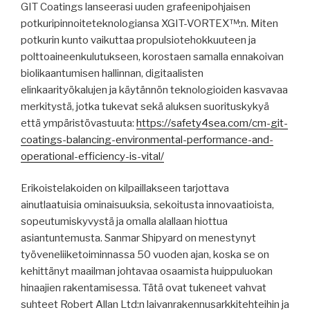
GIT Coatings lanseerasi uuden grafeenipohjaisen
potkuripinnoiteteknologiansa XGIT-VORTEX™:n. Miten
potkurin kunto vaikuttaa propulsiotehokkuuteen ja
polttoaineenkulutukseen, korostaen samalla ennakoivan
biolikaantumisen hallinnan, digitaalisten
elinkaarityökalujen ja käytännön teknologioiden kasvavaa
merkitystä, jotka tukevat sekä aluksen suorituskykyä
että ympäristövastuuta:
https://safety4sea.com/cm-git-
coatings-balancing-environmental-performance-and-
operational-efficiency-is-vital/
Erikoistelakoiden on kilpaillakseen tarjottava
ainutlaatuisia ominaisuuksia, sekoitusta innovaatioista,
sopeutumiskyvystä ja omalla alallaan hiottua
asiantuntemusta. Sanmar Shipyard on menestynyt
työveneliiketoiminnassa 50 vuoden ajan, koska se on
kehittänyt maailman johtavaa osaamista huippuluokan
hinaajien rakentamisessa. Tätä ovat tukeneet vahvat
suhteet Robert Allan Ltd:n laivanrakennusarkkitehteihin ja