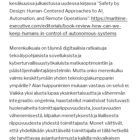
kesäkuussa julkaistussa uudessa kirjassa ”Safety by
Design: Human-Centered Approaches to AI,
Automation, and Remote Operations”:
https://maritime-
executive.com/editorials/book-review-how-can-we-
keep-humans-in-control-of-autonomous-systems
Merenkulkuala on täynnä digitaalisia ratkaisuja
tekoälypohjaisista sovelluksista ja
kyberturvallisuustyökaluista matkaoptimointiin ja
päästöjenhallintajärjestelmiin. Mutta onko merenkulku
valmis keskittymään yhden teknologiakumppanin
ympärille? Alan huippunimien mukaan vastaus on selvä ei.
Vaikka yksi alusta lupaa yksinkertaisuutta ja vähemmän
integraatio-ongelmia, haastatellut mainitsivat toistuvasti
huolenaiheita toimittajariippuvuudesta, joustavuuden
vähenemisestä, kilpailun menetyksestä ja liiallisesta
riippuvuudesta yhdestä toimittajasta. Monet väittivät,
että yhdelläkään yksittäisellä toimittajalla ei tällä hetkellä
ole tarvittavaa asiantuntemusta kaikilla nykyaikaisen