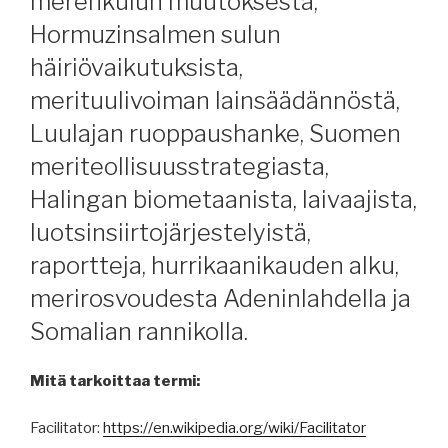
merenkulun muutoksesta,
Hormuzinsalmen sulun
häiriövaikutuksista,
merituulivoiman lainsäädännöstä,
Luulajan ruoppaushanke, Suomen
meriteollisuusstrategiasta,
Halingan biometaanista, laivaajista,
luotsinsiirtojärjestelyistä,
raportteja, hurrikaanikauden alku,
merirosvoudesta Adeninlahdella ja
Somalian rannikolla.
Mitä tarkoittaa termi:
Facilitator:
https://en.wikipedia.org/wiki/Facilitator