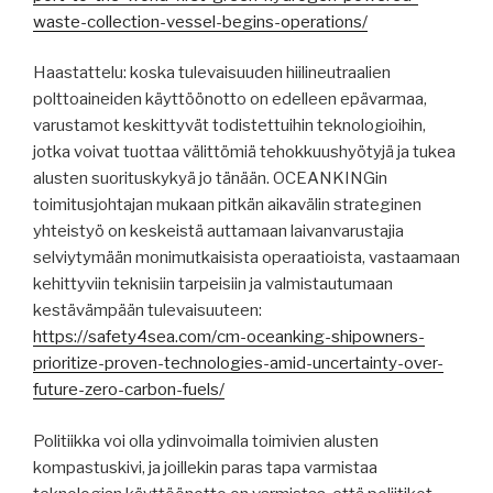
waste-collection-vessel-begins-operations/
Haastattelu: koska tulevaisuuden hiilineutraalien
polttoaineiden käyttöönotto on edelleen epävarmaa,
varustamot keskittyvät todistettuihin teknologioihin,
jotka voivat tuottaa välittömiä tehokkuushyötyjä ja tukea
alusten suorituskykyä jo tänään. OCEANKINGin
toimitusjohtajan mukaan pitkän aikavälin strateginen
yhteistyö on keskeistä auttamaan laivanvarustajia
selviytymään monimutkaisista operaatioista, vastaamaan
kehittyviin teknisiin tarpeisiin ja valmistautumaan
kestävämpään tulevaisuuteen:
https://safety4sea.com/cm-oceanking-shipowners-
prioritize-proven-technologies-amid-uncertainty-over-
future-zero-carbon-fuels/
Politiikka voi olla ydinvoimalla toimivien alusten
kompastuskivi, ja joillekin paras tapa varmistaa