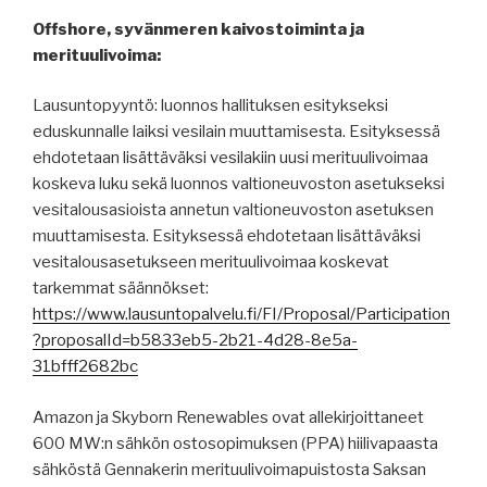
Offshore, syvänmeren kaivostoiminta ja
merituulivoima:
Lausuntopyyntö: luonnos hallituksen esitykseksi
eduskunnalle laiksi vesilain muuttamisesta. Esityksessä
ehdotetaan lisättäväksi vesilakiin uusi merituulivoimaa
koskeva luku sekä luonnos valtioneuvoston asetukseksi
vesitalousasioista annetun valtioneuvoston asetuksen
muuttamisesta. Esityksessä ehdotetaan lisättäväksi
vesitalousasetukseen merituulivoimaa koskevat
tarkemmat säännökset:
https://www.lausuntopalvelu.fi/FI/Proposal/Participation
?proposalId=b5833eb5-2b21-4d28-8e5a-
31bfff2682bc
Amazon ja Skyborn Renewables ovat allekirjoittaneet
600 MW:n sähkön ostosopimuksen (PPA) hiilivapaasta
sähköstä Gennakerin merituulivoimapuistosta Saksan