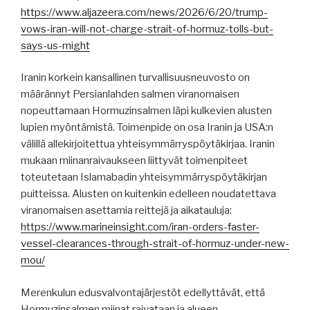
https://www.aljazeera.com/news/2026/6/20/trump-
vows-iran-will-not-charge-strait-of-hormuz-tolls-but-
says-us-might
Iranin korkein kansallinen turvallisuusneuvosto on
määrännyt Persianlahden salmen viranomaisen
nopeuttamaan Hormuzinsalmen läpi kulkevien alusten
lupien myöntämistä. Toimenpide on osa Iranin ja USA:n
välillä allekirjoitettua yhteisymmärryspöytäkirjaa. Iranin
mukaan miinanraivaukseen liittyvät toimenpiteet
toteutetaan Islamabadin yhteisymmärryspöytäkirjan
puitteissa. Alusten on kuitenkin edelleen noudatettava
viranomaisen asettamia reittejä ja aikatauluja:
https://www.marineinsight.com/iran-orders-faster-
vessel-clearances-through-strait-of-hormuz-under-new-
mou/
Merenkulun edusvalvontajärjestöt edellyttävät, että
Hormuzinsalmen miinat raivataan ja alueen