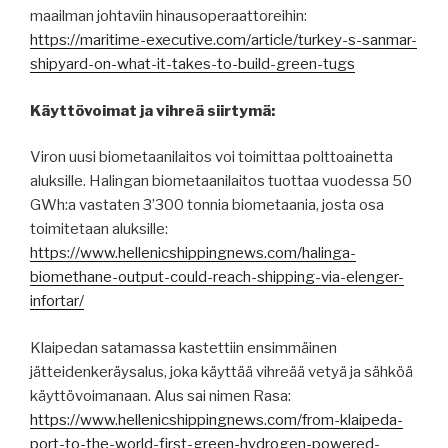
maailman johtaviin hinausoperaattoreihin:
https://maritime-executive.com/article/turkey-s-sanmar-
shipyard-on-what-it-takes-to-build-green-tugs
Käyttövoimat ja vihreä siirtymä:
Viron uusi biometaanilaitos voi toimittaa polttoainetta
aluksille. Halingan biometaanilaitos tuottaa vuodessa 50
GWh:a vastaten 3’300 tonnia biometaania, josta osa
toimitetaan aluksille:
https://www.hellenicshippingnews.com/halinga-
biomethane-output-could-reach-shipping-via-elenger-
infortar/
Klaipedan satamassa kastettiin ensimmäinen
jätteidenkeräysalus, joka käyttää vihreää vetyä ja sähköä
käyttövoimanaan. Alus sai nimen Rasa:
https://www.hellenicshippingnews.com/from-klaipeda-
port-to-the-world-first-green-hydrogen-powered-