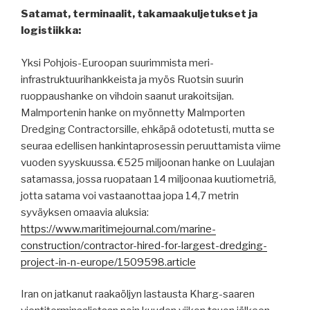
Satamat, terminaalit, takamaakuljetukset ja
logistiikka:
Yksi Pohjois-Euroopan suurimmista meri-
infrastruktuurihankkeista ja myös Ruotsin suurin
ruoppaushanke on vihdoin saanut urakoitsijan.
Malmportenin hanke on myönnetty Malmporten
Dredging Contractorsille, ehkäpä odotetusti, mutta se
seuraa edellisen hankintaprosessin peruuttamista viime
vuoden syyskuussa. €525 miljoonan hanke on Luulajan
satamassa, jossa ruopataan 14 miljoonaa kuutiometriä,
jotta satama voi vastaanottaa jopa 14,7 metrin
syväyksen omaavia aluksia:
https://www.maritimejournal.com/marine-
construction/contractor-hired-for-largest-dredging-
project-in-n-europe/1509598.article
Iran on jatkanut raakaöljyn lastausta Kharg-saaren