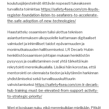
koulutusjärjestelmät riittävän nopeasti tukeakseen
turvallista toimintaa:
https://safety4sea.com/cm-lloyds-
register-foundation-listen-to-seafarers-to-accelerate-
the-safe-adoption-of-new-technologies/
Haastattelu: osaamisen tulisi ulottua teknisen
asiantuntemuksen ulkopuolelle kattamaan digitaaliset
valmiudet ja inhimilliset taidot epävarmuuden ja
monimutkaisuuden hallitsemiseksi. LR Decarb Hubin
henkilöstöosaamisen johtajan mukaan henkilöstön
pysyvyys ja osallistaminen ovat yhtä tärkeitä kuin
rekrytointi merenkulkualalla. Lisäksi hän korostaa, että
mentorointi on olennaista tiedon ja käytännön harkinnan
yhdistämiseksi sekä turvallisuuskulttuurin
vahvistamiseksi:
https://safety4sea.com/cm-lr-decarb-
hub-training-must-be-elevated-from-support-activity-
to-strategic-priority/
Meri ei koskaan nuku, eikä merenkulkijan mielikään. Pitkät