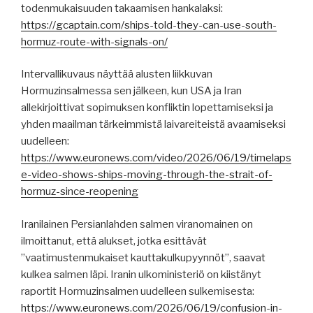
todenmukaisuuden takaamisen hankalaksi:
https://gcaptain.com/ships-told-they-can-use-south-
hormuz-route-with-signals-on/
Intervallikuvaus näyttää alusten liikkuvan
Hormuzinsalmessa sen jälkeen, kun USA ja Iran
allekirjoittivat sopimuksen konfliktin lopettamiseksi ja
yhden maailman tärkeimmistä laivareiteistä avaamiseksi
uudelleen:
https://www.euronews.com/video/2026/06/19/timelaps
e-video-shows-ships-moving-through-the-strait-of-
hormuz-since-reopening
Iranilainen Persianlahden salmen viranomainen on
ilmoittanut, että alukset, jotka esittävät
”vaatimustenmukaiset kauttakulkupyynnöt”, saavat
kulkea salmen läpi. Iranin ulkoministeriö on kiistänyt
raportit Hormuzinsalmen uudelleen sulkemisesta:
https://www.euronews.com/2026/06/19/confusion-in-