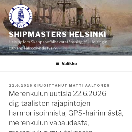
Siirry
sisältöön
SHIPMASTERS HELSINKI
Helsingfors Skeppsbefälhavareförening rf – Helsingin
Laivanpäällikköyhdistys ry
Valikko
JULKAISTU
22.6.2026
KIRJOITTANUT
MATTI AALTONEN
Merenkulun uutisia 22.6.2026:
digitaalisten rajapintojen
harmonisoinnista, GPS-häirinnästä,
merenkulun vapaudesta,