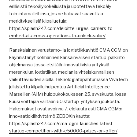
erillisistä tekoälykokeiluista ja upotettava tekoäly
toimintamalleihinsa, jos ne haluavat saavuttaa
merkityksellisiä kilpailuetuja:
https://splash247.com/deloitte-urges-carriers-to-
embed-ai-across-operations-to-unlock-value/
Ranskalainen varustamo- ja logistiikkayhtiö CMA CGM on
käynnistänyt kolmannen kansainvälisen startup-palkinto-
ohjelmansa, jossa etsitään innovatiivisia yrityksiä
merenkulun, logistiikan, median ja yhteiskunnallisen
vaikuttavuuden aloilla. Teknologiatapahtumassa VivaTech
julkistettu kilpailu huipentuu Artificial Intelligence
Marseillen (AIM) huippukokoukseen 25. syyskuuta, jossa
kuusi voittajaa valitaan 60 startup-yrityksen joukosta.
Hakemukset ovat avoinna 7. elokuuta asti CMA CGM:n
innovaatiokiihdyttämö ZEBOXin kautta:
https://splash247.com/cma-cgm-launches-latest-
startup-competition-with-e50000-prizes-on-offer/