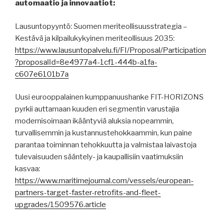
automaatio ja innovaatiot:
Lausuntopyyntö: Suomen meriteollisuusstrategia –
Kestävä ja kilpailukykyinen meriteollisuus 2035:
https://www.lausuntopalvelu.fi/FI/Proposal/Participation
?proposalId=8e4977a4-1cf1-444b-a1fa-
c607e6101b7a
Uusi eurooppalainen kumppanuushanke FIT-HORIZONS
pyrkii auttamaan kuuden eri segmentin varustajia
modernisoimaan ikääntyviä aluksia nopeammin,
turvallisemmin ja kustannustehokkaammin, kun paine
parantaa toiminnan tehokkuutta ja valmistaa laivastoja
tulevaisuuden sääntely- ja kaupallisiin vaatimuksiin
kasvaa:
https://www.maritimejournal.com/vessels/european-
partners-target-faster-retrofits-and-fleet-
upgrades/1509576.article