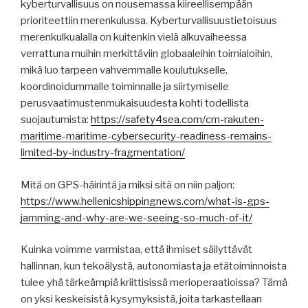
kyberturvallisuus on nousemassa kiireellisempään
prioriteettiin merenkulussa. Kyberturvallisuustietoisuus
merenkulkualalla on kuitenkin vielä alkuvaiheessa
verrattuna muihin merkittäviin globaaleihin toimialoihin,
mikä luo tarpeen vahvemmalle koulutukselle,
koordinoidummalle toiminnalle ja siirtymiselle
perusvaatimustenmukaisuudesta kohti todellista
suojautumista:
https://safety4sea.com/cm-rakuten-
maritime-maritime-cybersecurity-readiness-remains-
limited-by-industry-fragmentation/
Mitä on GPS-häirintä ja miksi sitä on niin paljon:
https://www.hellenicshippingnews.com/what-is-gps-
jamming-and-why-are-we-seeing-so-much-of-it/
Kuinka voimme varmistaa, että ihmiset säilyttävät
hallinnan, kun tekoälystä, autonomiasta ja etätoiminnoista
tulee yhä tärkeämpiä kriittisissä merioperaatioissa? Tämä
on yksi keskeisistä kysymyksistä, joita tarkastellaan