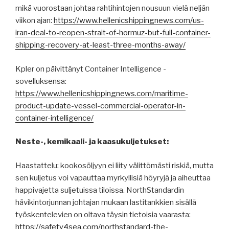
mikä vuorostaan johtaa rahtihintojen nousuun vielä neljän
viikon ajan:
https://www.hellenicshippingnews.com/us-
iran-deal-to-reopen-strait-of-hormuz-but-full-container-
shipping-recovery-at-least-three-months-away/
Kpler on päivittänyt Container Intelligence -
sovelluksensa:
https://www.hellenicshippingnews.com/maritime-
product-update-vessel-commercial-operator-in-
container-intelligence/
Neste-, kemikaali- ja kaasukuljetukset:
Haastattelu: kookosöljyyn ei liity välittömästi riskiä, ​​mutta
sen kuljetus voi vapauttaa myrkyllisiä höyryjä ja aiheuttaa
happivajetta suljetuissa tiloissa. NorthStandardin
hävikintorjunnan johtajan mukaan lastitankkien sisällä
työskentelevien on oltava täysin tietoisia vaarasta:
https://safety4sea.com/northstandard-the-