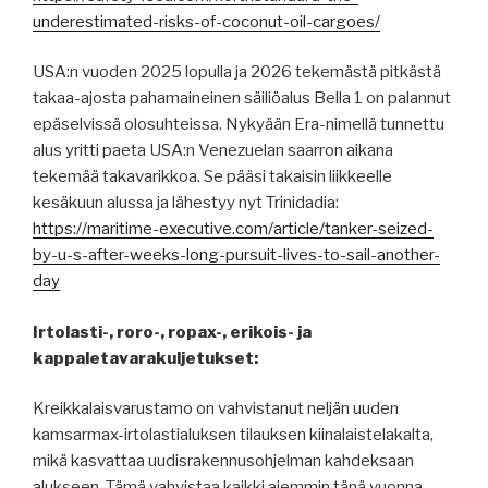
underestimated-risks-of-coconut-oil-cargoes/
USA:n vuoden 2025 lopulla ja 2026 tekemästä pitkästä
takaa-ajosta pahamaineinen säiliöalus Bella 1 on palannut
epäselvissä olosuhteissa. Nykyään Era-nimellä tunnettu
alus yritti paeta USA:n Venezuelan saarron aikana
tekemää takavarikkoa. Se pääsi takaisin liikkeelle
kesäkuun alussa ja lähestyy nyt Trinidadia:
https://maritime-executive.com/article/tanker-seized-
by-u-s-after-weeks-long-pursuit-lives-to-sail-another-
day
Irtolasti-, roro-, ropax-, erikois- ja
kappaletavarakuljetukset:
Kreikkalaisvarustamo on vahvistanut neljän uuden
kamsarmax-irtolastialuksen tilauksen kiinalaistelakalta,
mikä kasvattaa uudisrakennusohjelman kahdeksaan
alukseen. Tämä vahvistaa kaikki aiemmin tänä vuonna