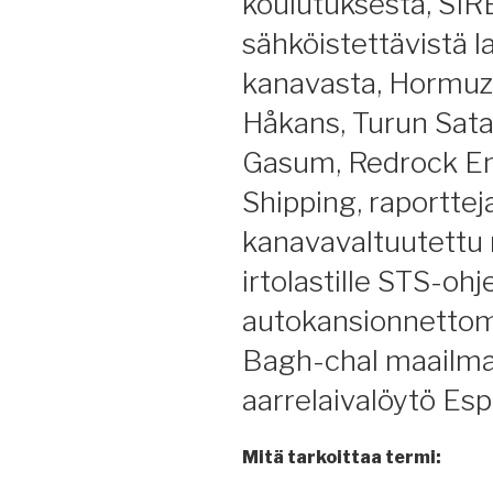
koulutuksesta, SIRE
sähköistettävistä l
kanavasta, Hormuzi
Håkans, Turun Sa
Gasum, Redrock En
Shipping, raportte
kanavavaltuutettu n
irtolastille STS-ohj
autokansionnettomu
Bagh-chal maailman
aarrelaivalöytö Esp
Mitä tarkoittaa termi: