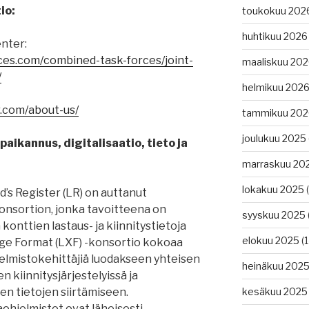
io:
toukokuu 202
huhtikuu 2026
nter:
ces.com/combined-task-forces/joint-
maaliskuu 20
/
helmikuu 202
.com/about-us/
tammikuu 202
joulukuu 2025
aikannus, digitalisaatio, tieto ja
marraskuu 20
lokakuu 2025
(
yd’s Register (LR) on auttanut
nsortion, jonka tavoitteena on
syyskuu 2025
 konttien lastaus- ja kiinnitystietoja
elokuu 2025
(1
nge Format (LXF) -konsortio kokoaa
hjelmistokehittäjiä luodakseen yhteisen
heinäkuu 202
n kiinnitysjärjestelyissä ja
en tietojen siirtämiseen.
kesäkuu 2025
ohjelmistot ovat läheisesti