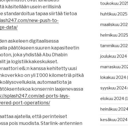
toukokuu 202
ä käsitellään usein erillisinä
le standardoitua tapaa siirtää tietoa
huhtikuu 2025
plash247.com/new-push-to-
maaliskuu 20
ge-data/
helmikuu 202
den askeleen digitaalisessa
tammikuu 202
alla päätökseen suuren kapasiteetin
oton, joka yhdistää Abu Dhabin
joulukuu 2024
it ja logistiikkakeskukset.
marraskuu 20
raattori e&:n kanssa kehitetty uusi
nkoverkko on yli 1’000 kilometriä pitkä
lokakuu 2024
(
koälysovelluksia, automaatiota ja
syyskuu 2024
 päätöksentekoa konsernin laajenevassa
s://splash247.com/ad-ports-lays-
elokuu 2024
(1
owered-port-operations/
heinäkuu 202
attaa ajatella, että perinteiset
kesäkuu 2024
ossa pois muodista. Starlink-antennien