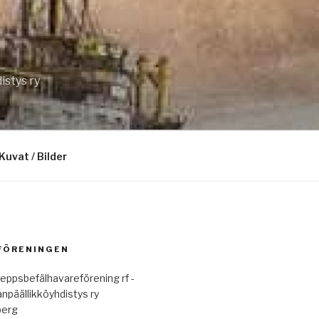
istys ry
Kuvat / Bilder
 FÖRENINGEN
eppsbefälhavareförening rf -
anpäällikköyhdistys ry
berg