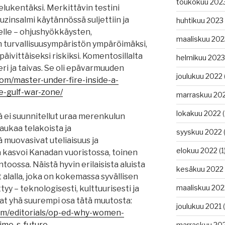
toukokuu 202
elukentäksi. Merkittävin testini
zinsalmi käytännössä suljettiin ja
huhtikuu 2023
delle – ohjushyökkäysten,
maaliskuu 202
 turvallisuusympäristön ympäröimäksi,
päivittäiseksi riskiksi. Komentosillalta
helmikuu 2023
eri ja taivas. Se oli epävarmuuden
joulukuu 2022
com/master-under-fire-inside-a-
e-gulf-war-zone/
marraskuu 20
lokakuu 2022
(
 ei suunnitellut uraa merenkulun
aukaa telakoista ja
syyskuu 2022
(
tä muovasivat uteliaisuus ja
elokuu 2022
(1
 kasvoi Kanadan vuoristossa, toinen
oossa. Näistä hyvin erilaisista aluista
kesäkuu 2022
alalla, joka on kokemassa syvällisen
maaliskuu 202
y – teknologisesti, kulttuurisesti ja
ovat yhä suurempi osa tätä muutosta:
joulukuu 2021
(
com/editorials/op-ed-why-women-
ime-s-future
marraskuu 20