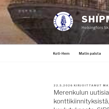
Siirry
sisältöön
SHIP
Helsingfors Sk
Koti-Hem
Matin palsta
JULKAISTU
22.5.2026
KIRJOITTANUT
MA
Merenkulun uutisia
konttikiinnityksist