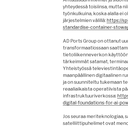
yhteydessä toisiinsa, mutta niit
työnkulkuina, koska alalla ei o
järjestelmien välillä:
https://s
standardise-container-stowa
AD Ports Group on ottanut uu
transformaatiossaan saattam
tietoliikenneverkon käyttöön
tärkeimmät satamat, terminaal
Yhteistyössä televiestintäope
maanpäällinen digitaalinen ru
ja on suunniteltu tukemaan te
reaaliaikaista operatiivista
infrastruktuuriverkossa:
http
digital-foundations-for-ai-p
Jos seuraa meriteknologiaa, sa
satelliittipuhelimet ovat men