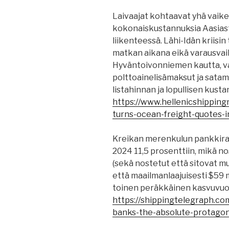
Laivaajat kohtaavat yhä vai
kokonaiskustannuksia Aasias
liikenteessä. Lähi-Idän kriisin
matkan aikana eikä varausvaih
Hyväntoivonniemen kautta, v
polttoainelisämaksut ja sata
listahinnan ja lopullisen kusta
https://www.hellenicshipping
turns-ocean-freight-quotes-
Kreikan merenkulun pankkirah
2024 11,5 prosenttiin, mikä n
(sekä nostetut että sitovat 
että maailmanlaajuisesti $59 m
toinen peräkkäinen kasvuvuos
https://shippingtelegraph.co
banks-the-absolute-protagoni