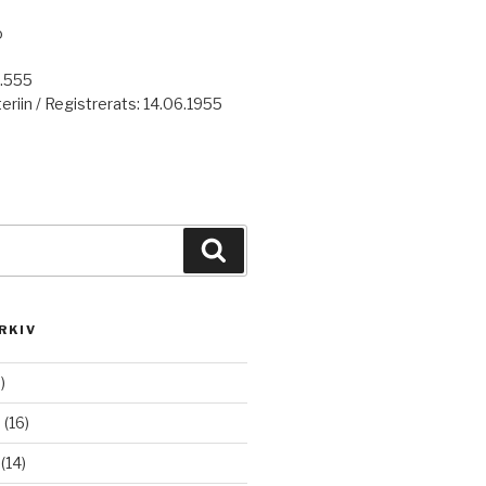
o
7.555
eriin / Registrerats: 14.06.1955
Haku
RKIV
)
6
(16)
(14)