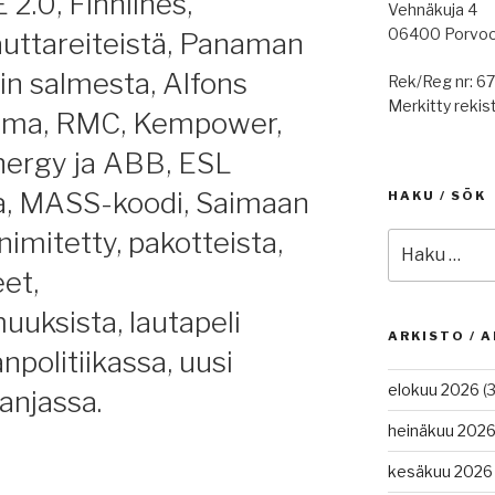
 2.0, Finnlines,
Vehnäkuja 4
06400 Porvo
auttareiteistä, Panaman
n salmesta, Alfons
Rek/Reg nr: 6
Merkitty rekist
tama, RMC, Kempower,
ergy ja ABB, ESL
ja, MASS-koodi, Saimaan
HAKU / SÖK
imitetty, pakotteista,
Etsi:
eet,
uksista, lautapeli
ARKISTO / A
politiikassa, uusi
elokuu 2026
(3
anjassa.
heinäkuu 202
kesäkuu 2026