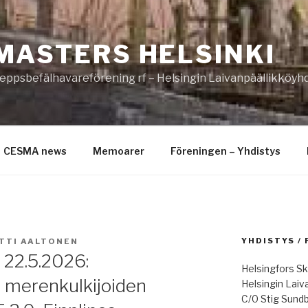
MASTERS HELSINKI
eppsbefälhavareförening rf – Helsingin Laivanpäällikköyhd
CESMA news
Memoarer
Föreningen – Yhdistys
YHDISTYS /
TTI AALTONEN
 22.5.2026:
Helsingfors Sk
ä, merenkulkijoiden
Helsingin Laiv
C/0 Stig Sund