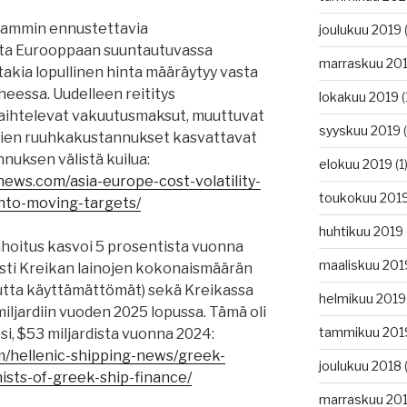
keammin ennustettavia
joulukuu 2019
(
ta Eurooppaan suuntautuvassa
marraskuu 20
 takia lopullinen hinta määräytyy vasta
eessa. Uudelleen reititys
lokakuu 2019
(
aihtelevat vakuutusmaksut, muuttuvat
syyskuu 2019
(
mien ruuhkakustannukset kasvattavat
nnuksen välistä kuilua:
elokuu 2019
(1
news.com/asia-europe-cost-volatility-
toukokuu 201
into-moving-targets/
huhtikuu 2019
oitus kasvoi 5 prosentista vuonna
maaliskuu 201
osti Kreikan lainojen kokonaismäärän
mutta käyttämättömät) sekä Kreikassa
helmikuu 2019
iljardiin vuoden 2025 lopussa. Tämä oli
tammikuu 201
i, $53 miljardista vuonna 2024:
m/hellenic-shipping-news/greek-
joulukuu 2018
(
sts-of-greek-ship-finance/
marraskuu 20