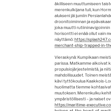
äkilliseen muuttumiseen taist
merenkulkijana tuli, kun Hormu
alukseni jäi jumiin Persianlah
droonitoiminnan ja epävakaan
joka muutti rutiininavigoinnin 
horisontti ei enää ollut vain m
näyttämö:
https://splash247.
merchant-ship-trapped-in-th
Vieraskynä: Kumpikaan meistä
parissa. Matkamme alkoivat k
propulsiojärjestelmistä, ja nii
mahdollisuudet. Toinen meistä
kävi tyttökoulua Kaakkois-Lont
huolimatta tiemme kohtasivat 
muutoksen. Merenkulku kehitty
ympäristöllisesti – ja naiset 
https://maritime-executive.
belong-at-the-heart-of-marit