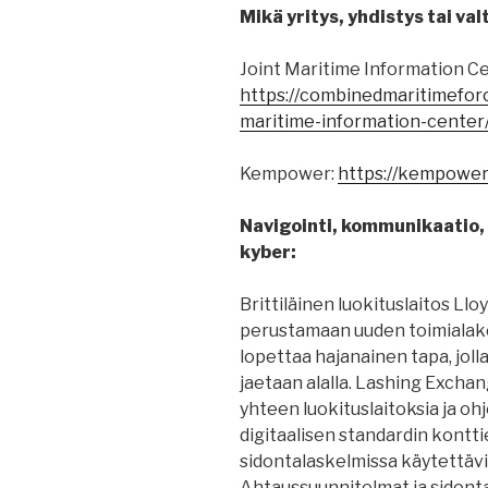
Mikä yritys, yhdistys tai valt
Joint Maritime Information Ce
https://combinedmaritimefor
maritime-information-center
Kempower:
https://kempower
Navigointi, kommunikaatio, p
kyber:
Brittiläinen luokituslaitos Llo
perustamaan uuden toimialako
lopettaa hajanainen tapa, jolla
jaetaan alalla. Lashing Excha
yhteen luokituslaitoksia ja o
digitaalisen standardin konttie
sidontalaskelmissa käytettävi
Ahtaussuunnitelmat ja sidonta