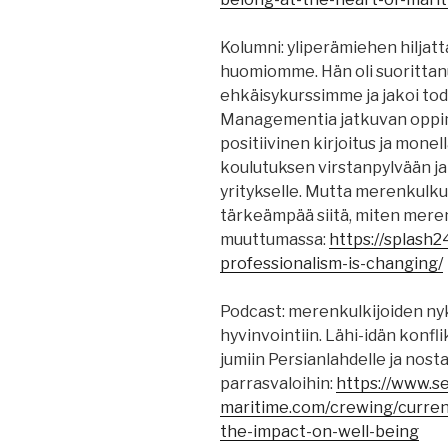
Kolumni: yliperämiehen hiljatt
huomiomme. Hän oli suorittanu
ehkäisykurssimme ja jakoi todi
Managementia jatkuvan oppim
positiivinen kirjoitus ja monel
koulutuksen virstanpylvään ja
yritykselle. Mutta merenkulku
tärkeämpää siitä, miten mere
muuttumassa:
https://splash2
professionalism-is-changing/
Podcast: merenkulkijoiden nyk
hyvinvointiin. Lähi-idän konfl
jumiin Persianlahdelle ja nos
parrasvaloihin:
https://www.s
maritime.com/crewing/curren
the-impact-on-well-being