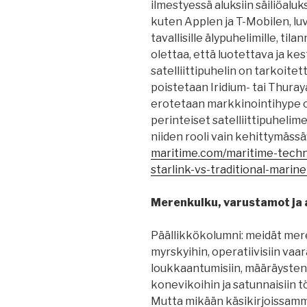
ilmestyessä aluksiin säiliöaluk
kuten Applen ja T-Mobilen, luv
tavallisille älypuhelimille, ti
olettaa, että luotettava ja k
satelliittipuhelin on tarkoit
poistetaan Iridium- tai Thuray
erotetaan markkinointihype o
perinteiset satelliittipuhelime
niiden rooli vain kehittymässä
maritime.com/maritime-techn
starlink-vs-traditional-mari
Merenkulku, varustamot ja a
Päällikkökolumni: meidät mer
myrskyihin, operatiivisiin vaar
loukkaantumisiin, määräysten
konevikoihin ja satunnaisiin 
Mutta mikään käsikirjoissamm