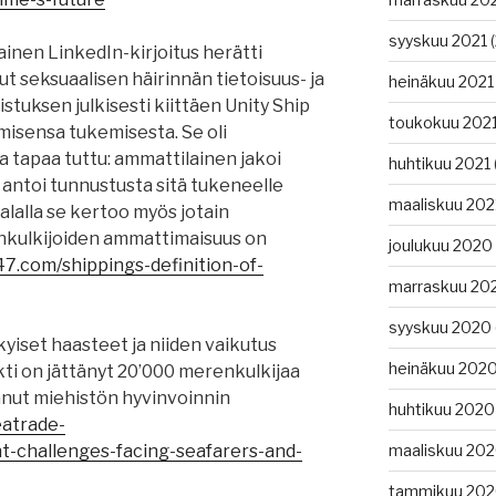
syyskuu 2021
(
ainen LinkedIn-kirjoitus herätti
t seksuaalisen häirinnän tietoisuus- ja
heinäkuu 2021
stuksen julkisesti kiittäen Unity Ship
toukokuu 202
isensa tukemisesta. Se oli
la tapaa tuttu: ammattilainen jakoi
huhtikuu 2021
 antoi tunnustusta sitä tukeneelle
maaliskuu 202
alalla se kertoo myös jotain
nkulkijoiden ammattimaisuus on
joulukuu 2020
47.com/shippings-definition-of-
marraskuu 20
syyskuu 2020
yiset haasteet ja niiden vaikutus
heinäkuu 202
ikti on jättänyt 20’000 merenkulkijaa
tanut miehistön hyvinvoinnin
huhtikuu 2020
eatrade-
t-challenges-facing-seafarers-and-
maaliskuu 20
tammikuu 20