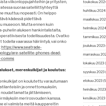
sista viikonloppujahteihin ja yritysten,
toukokuu 202
atessa suoraa satelliittiyhteyttä
huhtikuu 2024
lanne muuttuu nopeasti. On helppo
estävä kädessä pidettävä
maaliskuu 20
ettu museoon. Mutta ennen kuin
helmikuu 202
a-puhelin aluksen hankintalistalta,
peratiivisesta todellisuudesta. Ovatko
tammikuu 202
t todella vaarassa häiriintyä, vai onko
joulukuu 2023
:
https://www.seatrade-
ology/are-satellite-phones-dead-
marraskuu 20
ne-comms
lokakuu 2023
(
lukset, merenkulkijat ja koulutus:
syyskuu 2023
(
elokuu 2023
(5
enkulkijat on koulutettu varautumaan
atilanteisiin ja onnettomuuksiin,
heinäkuu 2023
 noudattamatta jättämiseen,
törmäyksiin merirosvouden kanssa.
kesäkuu 2023
e ei valmista meitä kauppareitin