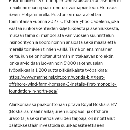
Ensimmäinen 197 monopile-perustuksesta on asennettu
maailman suurimpaan merituulivoimapuistoon, Hornsea
3:een, Pohjanmerellä. Puiston on määrä aloittaa
toimintansa vuonna 2027. Offshore-yhtiö Cadelerin, joka
vastaa runkorakenteiden kuljetuksesta ja asennuksesta,
mukaan tämä oli mahdollista vain vuosien suunnittelun,
insinöörityön ja koordinoinnin ansiosta sekä maalla että
merellä toimivien tiimien välillä. Tämä on ensimmäinen
kerta, kun se on hoitanut tämän mittakaavan projektin,
jonka arvioidaan luovan noin 5’000 rakennusalan
työpaikkaa ja 1’200 uutta pitkäaikaista työpaikkaa:
https://www.marineinsight.com/worlds-biggest-
offshore-wind-farm-hornsea-3-installs-first-monopile-
foundation-in-north-sea/
Alankomaissa pääkonttoriaan pitävä Royal Boskalis B.V.
(Boskalis), maailmanlaajuinen ruoppaus- ja offshore-
urakoitsija sekä meripalveluiden tarjoaja, on ilmoittanut
päätöksestään investoida suurikapasiteettiseen