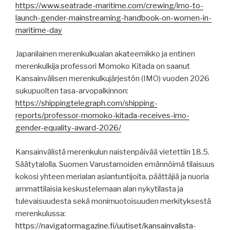
https://www.seatrade-maritime.com/crewing/imo-to-
launch-gender-mainstreaming-handbook-on-women-in-
maritime-day
Japanilainen merenkulkualan akateemikko ja entinen
merenkulkija professori Momoko Kitada on saanut
Kansainvälisen merenkulkujärjestön (IMO) vuoden 2026
sukupuolten tasa-arvopalkinnon:
https://shippingtelegraph.com/shipping-
reports/professor-momoko-kitada-receives-imo-
gender-equality-award-2026/
Kansainvälistä merenkulun naistenpäivää vietettiin 18.5.
Säätytalolla. Suomen Varustamoiden emännöimä tilaisuus
kokosi yhteen merialan asiantuntijoita, päättäjiä ja nuoria
ammattilaisia keskustelemaan alan nykytilasta ja
tulevaisuudesta sekä monimuotoisuuden merkityksestä
merenkulussa:
https://navigatormagazine.fi/uutiset/kansainvalista-