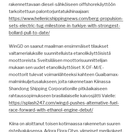
rakennettavaan diesel-sähköiseen oiffshorekäyttöön
tarkoitettuun palontorjuntatukihinaajaan:
https://www.hellenicshippingnews.com/berg-propulsion-
sets-electric-tug-milestone-in-turkiye-with-strongest-
bollard-pull-to-date/
WinGD on saanut maailman ensimmäiset tilaukset
valtamerialuksille suunnitelluista etanolikäyttöisistä
moottoreista. Sveitsiläisen moottorisuunnittelijan
mukaan sen uudet etanolikäyttöiset X-DF-M/E-
moottorit tulevat voimanlähteeksi kahteen Guaibamax-
malminkuljetusalukseen, joita rakennetaan Kiinassa
Shandong Shipping Corporationille pitkäaikaiseen
rahtaussopimukseen brasilialaiselle kaivosjätti Valelle:
https://splash247.com/wingd-pushes-alternative-fuel-
race-forward-with-ethanol-engine-debut/
Kiina on aloittanut toisen kotimaassa rakennetun suuren
risteilyaluksensa, Adora Flora Cityn, viimeiset merikokeet.