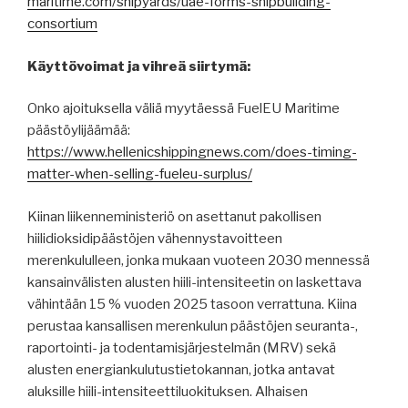
maritime.com/shipyards/uae-forms-shipbuilding-
consortium
Käyttövoimat ja vihreä siirtymä:
Onko ajoituksella väliä myytäessä FuelEU Maritime
päästöylijäämää:
https://www.hellenicshippingnews.com/does-timing-
matter-when-selling-fueleu-surplus/
Kiinan liikenneministeriö on asettanut pakollisen
hiilidioksidipäästöjen vähennystavoitteen
merenkululleen, jonka mukaan vuoteen 2030 mennessä
kansainvälisten alusten hiili-intensiteetin on laskettava
vähintään 15 % vuoden 2025 tasoon verrattuna. Kiina
perustaa kansallisen merenkulun päästöjen seuranta-,
raportointi- ja todentamisjärjestelmän (MRV) sekä
alusten energiankulutustietokannan, jotka antavat
aluksille hiili-intensiteettiluokituksen. Alhaisen