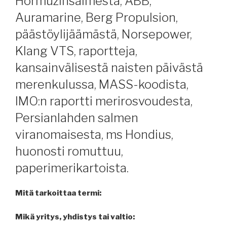
Hormuzinsalmesta, ABB,
Auramarine, Berg Propulsion,
päästöylijäämästä, Norsepower,
Klang VTS, raportteja,
kansainvälisestä naisten päivästä
merenkulussa, MASS-koodista,
IMO:n raportti merirosvoudesta,
Persianlahden salmen
viranomaisesta, ms Hondius,
huonosti romuttuu,
paperimerikartoista.
Mitä tarkoittaa termi:
Mikä yritys, yhdistys tai valtio: