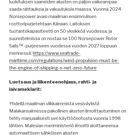
luokituksen saaneiden alusten on paljon vaikeampaa
saada rahtauksia ja vakuutuksia maassa. Vuonna 2024
Norsepower avasi maailman ensimmäisen
roottoripurjetehtaan Kiinaan. Laitoksen
tuotantokapasiteetti on 50 yksikköä vuodessa, ja
suunnitelmissa on nostaa se 100 Norsepower Rotor
Sails™ -purjeeseen vuodessa vuoden 2027 loppuun
mennessä:
https://www.seatrade-
maritime.com/regulations/wind-propulsion-must-be-
the-engine-of-shipping-s-net-zero-future
Luotsaus ja liikenteenohjaus, rahti- ja
laivameklarit:
Yhdellä maailman vilkkaimmista vesiväylistä
Malakansalmessa pakollinen alusten ilmoittautuminen on
tehty manuaalisesti sen käyttöönotosta vuonna 1998
lähtien. Malesian meriministeriö ilmoitti aloittaneensa
automaattisen sähköisen alusten