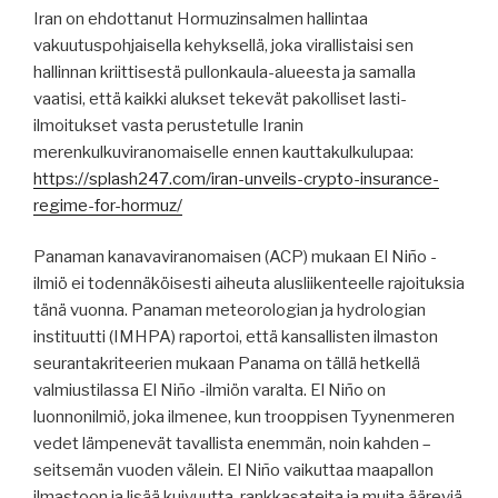
Iran on ehdottanut Hormuzinsalmen hallintaa
vakuutuspohjaisella kehyksellä, joka virallistaisi sen
hallinnan kriittisestä pullonkaula-alueesta ja samalla
vaatisi, että kaikki alukset tekevät pakolliset lasti-
ilmoitukset vasta perustetulle Iranin
merenkulkuviranomaiselle ennen kauttakulkulupaa:
https://splash247.com/iran-unveils-crypto-insurance-
regime-for-hormuz/
Panaman kanavaviranomaisen (ACP) mukaan El Niño -
ilmiö ei todennäköisesti aiheuta alusliikenteelle rajoituksia
tänä vuonna. Panaman meteorologian ja hydrologian
instituutti (IMHPA) raportoi, että kansallisten ilmaston
seurantakriteerien mukaan Panama on tällä hetkellä
valmiustilassa El Niño -ilmiön varalta. El Niño on
luonnonilmiö, joka ilmenee, kun trooppisen Tyynenmeren
vedet lämpenevät tavallista enemmän, noin kahden –
seitsemän vuoden välein. El Niño vaikuttaa maapallon
ilmastoon ja lisää kuivuutta, rankkasateita ja muita ääreviä