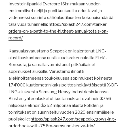
Investointipankki Evercore ISI:n mukaan vuoden
ensimmäiset neljä ja puoli kuukautta edustavat jo
viidenneksi suurinta säiliöalustilausten kokonaismäärää
tällä vuosituhannella:
https://splash247.com/tanker-
orders-on-a-path-to-the-highest-annual-totals-on-
record/
Kaasualusvarustamo Seapeak on laajentanut LNG-
alustilauskantaansa uusilla uudisrakennuksilla Etelä-
Koreasta, ja samalla varmistanut pitkäaikaiset
sopimukset aluksille. Varustamo ilmoitti
allekirjoittaneensa toukokuussa sopimukset kolmesta
174’000 kuutiometrin kaksipolttoainekäyttöisestä X-DF-
LNG-aluksesta Samsung Heavy Industriesin kanssa.
Alusten yhteenlasketut kustannukset ovat noin $756
miljoonaa eli noin $252 miljoonaa alusta kohden, ja
toimitukset on suunniteltu vuoden 2029 ensimmäiselle
puoliskolle:
https://splash247.com/seapeak-grows-lng-
orderbook-with-756m-samsung-heavy-trio/