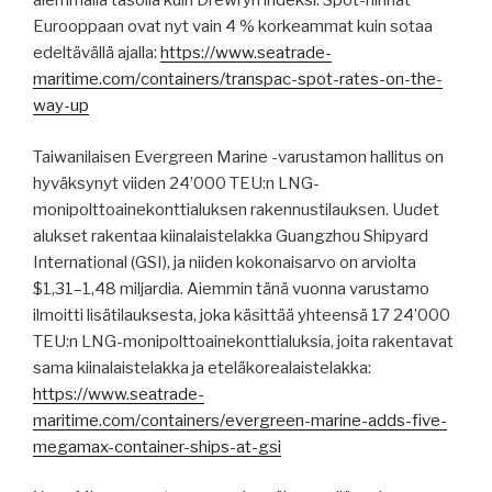
alemmalla tasolla kuin Drewryn indeksi. Spot-hinnat
Eurooppaan ovat nyt vain 4 % korkeammat kuin sotaa
edeltävällä ajalla:
https://www.seatrade-
maritime.com/containers/transpac-spot-rates-on-the-
way-up
Taiwanilaisen Evergreen Marine -varustamon hallitus on
hyväksynyt viiden 24’000 TEU:n LNG-
monipolttoainekonttialuksen rakennustilauksen. Uudet
alukset rakentaa kiinalaistelakka Guangzhou Shipyard
International (GSI), ja niiden kokonaisarvo on arviolta
$1,31–1,48 miljardia. Aiemmin tänä vuonna varustamo
ilmoitti lisätilauksesta, joka käsittää yhteensä 17 24’000
TEU:n LNG-monipolttoainekonttialuksia, joita rakentavat
sama kiinalaistelakka ja eteläkorealaistelakka:
https://www.seatrade-
maritime.com/containers/evergreen-marine-adds-five-
megamax-container-ships-at-gsi