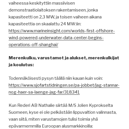
vaiheessa keskityttiin massiivisen
demonstraatiolaitoksen rakentamiseen, jonka
kapasiteetti on 2,3 MW, ja toisen vaiheen aikana
kapasiteettia on skaalattu 24 MW:iin:
https://www.marineinsight.com/worlds-first-offshore-
wind-powered-underwater-data-center-begins-
operations-off-shanghai/
Merenkulku, varustamot ja alukset, merenkulkijat
ja koulutus:
Todennäköisesti pysyn täällä niin kauan kuin voin:
https://www.sjofartstidningen.se/pa-jobbet/jag-stannar-
nog-haer-sa-laenge-jag-far/318341
Kun Rederi AB Nathalie siirtää M/S Jolien Kyprokselta
Suomeen, kyse ei ole pelkästään lippuvaltion valinnasta,
vaan siitä, miten varustamojen tulisi toimia yhä
epävarmemmilla Euroopan alusmarkkinoilla: