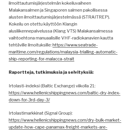
ilmoittautumisjärjestelmän kokeiluvaiheen
Malakansalmen ja Singaporen salmen pakollisessa
alusten ilmoittautumisjärjestelmässä (STRAITREP).
Kokeilu on otettu käyttöön Klangin
alusliikennepalvelussa (Klang VTS) Malakansalmessa
vaihtoehtona manuaalisille VHF-radiokanavien kautta
tehtäville ilmoituksille:
https://www.seatrade-
maritime.com/regulations/malaysia-trialling-automatic-
ship-reporting-for-malacca-strait
Raportteja, tutkimuksia ja selvityksiä:
Irtolasti-indeksi (Baltic Exchange) viikolla 21:
https://www.hellenicshippingnews.com/baltic-dry-index-
down-for-3rd-day-3/
Irtolastimarkkinat (Signal Group):
https://www.hellenicshippingnews.com/dry-bulk-market-
update-how-cape-panamax-freight-markets-are-