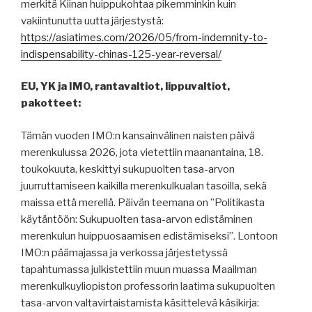
merkitä Kiinan huippukohtaa pikemminkin kuin
vakiintunutta uutta järjestystä:
https://asiatimes.com/2026/05/from-indemnity-to-
indispensability-chinas-125-year-reversal/
EU, YK ja IMO, rantavaltiot, lippuvaltiot,
pakotteet:
Tämän vuoden IMO:n kansainvälinen naisten päivä
merenkulussa 2026, jota vietettiin maanantaina, 18.
toukokuuta, keskittyi sukupuolten tasa-arvon
juurruttamiseen kaikilla merenkulkualan tasoilla, sekä
maissa että merellä. Päivän teemana on ”Politikasta
käytäntöön: Sukupuolten tasa-arvon edistäminen
merenkulun huippuosaamisen edistämiseksi”. Lontoon
IMO:n päämajassa ja verkossa järjestetyssä
tapahtumassa julkistettiin muun muassa Maailman
merenkulkuyliopiston professorin laatima sukupuolten
tasa-arvon valtavirtaistamista käsittelevä käsikirja: