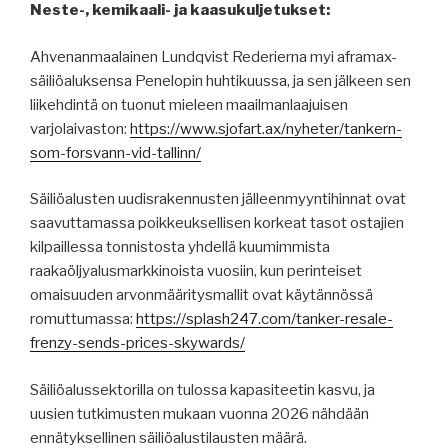
Neste-, kemikaali- ja kaasukuljetukset:
Ahvenanmaalainen Lundqvist Rederierna myi aframax-
säiliöaluksensa Penelopin huhtikuussa, ja sen jälkeen sen
liikehdintä on tuonut mieleen maailmanlaajuisen
varjolaivaston:
https://www.sjofart.ax/nyheter/tankern-
som-forsvann-vid-tallinn/
Säiliöalusten uudisrakennusten jälleenmyyntihinnat ovat
saavuttamassa poikkeuksellisen korkeat tasot ostajien
kilpaillessa tonnistosta yhdellä kuumimmista
raakaöljyalusmarkkinoista vuosiin, kun perinteiset
omaisuuden arvonmääritysmallit ovat käytännössä
romuttumassa:
https://splash247.com/tanker-resale-
frenzy-sends-prices-skywards/
Säiliöalussektorilla on tulossa kapasiteetin kasvu, ja
uusien tutkimusten mukaan vuonna 2026 nähdään
ennätyksellinen säiliöalustilausten määrä.