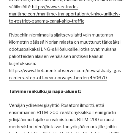
sääilmiöitä:
https://www.seatrade-
maritime.com/maritime-transportation/el-nino-unlikely-
to-restrict-panama-canal-ship-traffic
Rybachiin niemimaalla sijaitseva lahti vain muutaman
kilometrin päässä Norjan rajasta on muuttunut tärkeäksi
odotuspaikaksi LNG-säiliöaluksille, jotka ovat mukana
pakotteiden alaisen venäläisen arktisen kaasun
kuljetuksissa:
https://www.thebarentsobserver.com/news/shady-gas-
carriers-stop-off-near-norways-border/450670
Talvimerenkulku ja napa-alueet:
Venäjän ydinenergiayhtiö Rosatom ilmoitti, että
ensimmäinen RITM-200-reaktoriyksikkö Leningradin
ydinjäänmurtajalle on valmistunut. RITM-200 on uusi
merireaktori Venäjän laivaston ydinjäänmurtajille, joihin