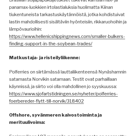
panamax-luokkien irtolastialuksia huolimatta Kiinan
tiukentuneista tarkastuskäytännöistä, jotka kohdistuivat
lastin mahdollisesti sisältäviin hyönteisiin, rikkaruohoihin ja
lämpövaurioihin:
https://www.hellenicshippingnews.com/smaller-bulkers-
finding-support-in-the-soybean-trades/
Matkustaja- ja risteilyliikenne:
Polferries on siirtämässä lauttaliikenteensä Nynäshamnin
satamasta Norvikin satamaan. Testit ovat parhaillaan
käynnissä, ja siirto voi olla mahdollinen jo syyskuussa:
https://www.sjofartstidningen.se/nyheter/polferries-
foerbereder-flytt-till-norvik/318402
Offshore, syvänmeren kaivostoiminta ja
merituulivoima: