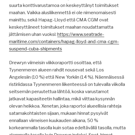
suurta konttivarustamoa on keskeyttänyt toimitukset
maahan. Vaikka alusliikennettä ei ole nimenomaisesti
mainittu, sekä Hapag-Lloyd että CMA CGM ovat
keskeyttäneet toimitukset maahan noudattamatta
jättämisen uhan vuoksi:
https://www.seatrade-
maritime.com/containers/hapag-lloyd-and-cma-cgm-
suspend-cuba-shipments
Drewryn viimeisin viikkoraportti osoittaa, että
Tyynenmeren alueen rahdit nousevat sekä Los
Angelesiin (10 %) että New Yorkiin (14 %). Näennäisessä
ristiriidassa Tyynenmeren liikenteessä on tulevalla viikolla
seitsemän peruutettua lähtöä, koska varustamot
jatkavat kapasiteetin hallintaa, mikä viittaa kysynnän
olevan heikkoa. Xenetan, joka raportoi alueellisia rahteja
satamakohtaisten sijaan, mukaan hinnat pysyivät
ennallaan viimeisen kuukauden aikana, 50 %
korkeammalla tasolla kuin sotaa edeltävällä tasolla, mutta