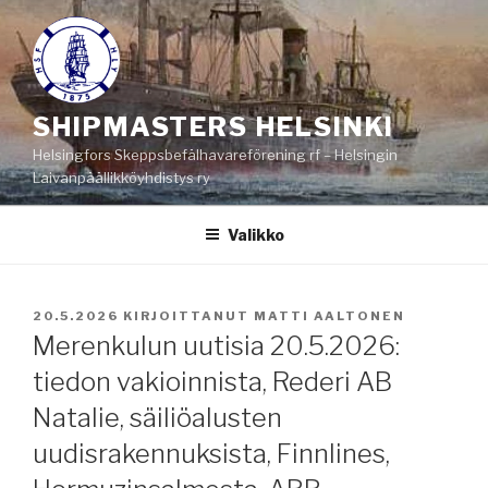
Siirry
sisältöön
SHIPMASTERS HELSINKI
Helsingfors Skeppsbefälhavareförening rf – Helsingin
Laivanpäällikköyhdistys ry
Valikko
JULKAISTU
20.5.2026
KIRJOITTANUT
MATTI AALTONEN
Merenkulun uutisia 20.5.2026:
tiedon vakioinnista, Rederi AB
Natalie, säiliöalusten
uudisrakennuksista, Finnlines,