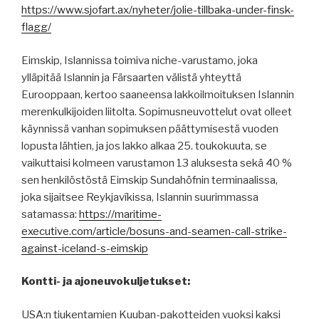
https://www.sjofart.ax/nyheter/jolie-tillbaka-under-finsk-
flagg/
Eimskip, Islannissa toimiva niche-varustamo, joka
ylläpitää Islannin ja Färsaarten välistä yhteyttä
Eurooppaan, kertoo saaneensa lakkoilmoituksen Islannin
merenkulkijoiden liitolta. Sopimusneuvottelut ovat olleet
käynnissä vanhan sopimuksen päättymisestä vuoden
lopusta lähtien, ja jos lakko alkaa 25. toukokuuta, se
vaikuttaisi kolmeen varustamon 13 aluksesta sekä 40 %
sen henkilöstöstä Eimskip Sundahöfnin terminaalissa,
joka sijaitsee Reykjavíkissa, Islannin suurimmassa
satamassa:
https://maritime-
executive.com/article/bosuns-and-seamen-call-strike-
against-iceland-s-eimskip
Kontti- ja ajoneuvokuljetukset:
USA:n tiukentamien Kuuban-pakotteiden vuoksi kaksi