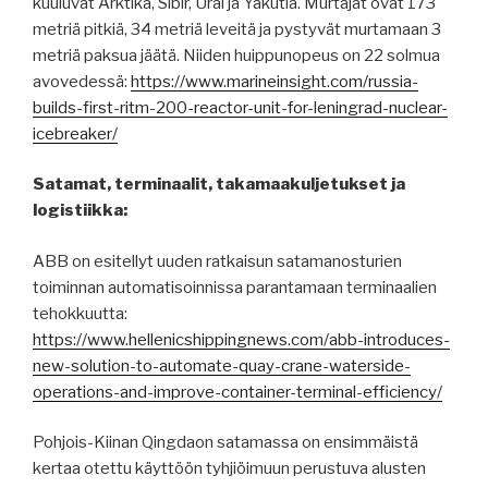
kuuluvat Arktika, Sibir, Ural ja Yakutia. Murtajat ovat 173
metriä pitkiä, 34 metriä leveitä ja pystyvät murtamaan 3
metriä paksua jäätä. Niiden huippunopeus on 22 solmua
avovedessä:
https://www.marineinsight.com/russia-
builds-first-ritm-200-reactor-unit-for-leningrad-nuclear-
icebreaker/
Satamat, terminaalit, takamaakuljetukset ja
logistiikka:
ABB on esitellyt uuden ratkaisun satamanosturien
toiminnan automatisoinnissa parantamaan terminaalien
tehokkuutta:
https://www.hellenicshippingnews.com/abb-introduces-
new-solution-to-automate-quay-crane-waterside-
operations-and-improve-container-terminal-efficiency/
Pohjois-Kiinan Qingdaon satamassa on ensimmäistä
kertaa otettu käyttöön tyhjiöimuun perustuva alusten