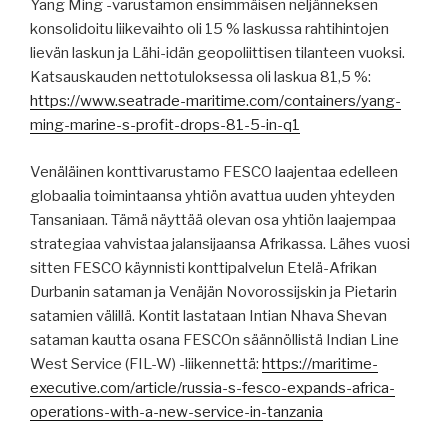
Yang Ming -varustamon ensimmäisen neljänneksen
konsolidoitu liikevaihto oli 15 % laskussa rahtihintojen
lievän laskun ja Lähi-idän geopoliittisen tilanteen vuoksi.
Katsauskauden nettotuloksessa oli laskua 81,5 %:
https://www.seatrade-maritime.com/containers/yang-
ming-marine-s-profit-drops-81-5-in-q1
Venäläinen konttivarustamo FESCO laajentaa edelleen
globaalia toimintaansa yhtiön avattua uuden yhteyden
Tansaniaan. Tämä näyttää olevan osa yhtiön laajempaa
strategiaa vahvistaa jalansijaansa Afrikassa. Lähes vuosi
sitten FESCO käynnisti konttipalvelun Etelä-Afrikan
Durbanin sataman ja Venäjän Novorossijskin ja Pietarin
satamien välillä. Kontit lastataan Intian Nhava Shevan
sataman kautta osana FESCOn säännöllistä Indian Line
West Service (FIL-W) -liikennettä:
https://maritime-
executive.com/article/russia-s-fesco-expands-africa-
operations-with-a-new-service-in-tanzania