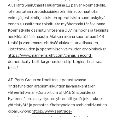
Alus lähti Shanghaista lauantaina 12 päivän koematkalle,
jolla testataan propulsiojärjestelmää, automaatiota,
voimajärjestelmiä ja aluksen operatiivista suorituskykyä
ennen suunniteltua toimitusta myöhemmin tänä vuonna.
Koematkalle osallistui yhteensä 937 insinööriä ja teknistä
henkilöstöä 12 maasta. Matkan aikana suoritetaan 149
testiä ja varmennustehtävää aluksen turvallisuuden,
luotettavuuden ja operatiivisen valmiuden arvioimiseksi:
https://www.marineinsight.com/chinas-second-
domestically-built-large-cruise-ship-begins-final-sea-
trials/
AD Ports Group on ilmoittanut perustavansa
Yhdistyneiden arabiemiirikuntien laivanrakentajien
yhteenliittymän (Consortium of UAE Shipbuilders).
Kyseessä on alan yritysten yhteenliittymä, joka tukee
yhteistyötä ja parantaa Yhdistyneiden arabiemiirikuntien
kilpailukykyä:
https://www.seatrade-