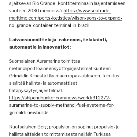
sijaitsevan Rio Grande -konttiterminaalin laajentamiseen
vuoteen 2030 mennessä:
https://www.seatrade-
maritime.com/ports-logistics/wilson-sons-to-expand-
rio-grande-container-terminal-in-brazil
Laivansuunnittelu ja -rakennus, telakointi,
automaatio ja innovaatiot:
Suomalainen Auramarine toimittaa
metanolipolttoaineensyöttöjärjestelmät kuuteen
Grimaldin Kiinasta tilaamaan ropax-alukseen. Toimitus
sisältää hallinta- ja automaattiset
hätäpysäytysjärjestelmät:
https://shipandbunker.com/news/world/912272-
auramarine-to-supply-methanol-fuel-systems-for-
grimaldi-newbuilds
Ruotsalainen Berg propulsion on sopinut propulsio- ja
hallintalaitteiden toimittamisesta neljään Turkissa