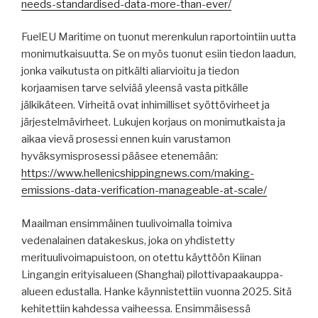
needs-standardised-data-more-than-ever/
FuelEU Maritime on tuonut merenkulun raportointiin uutta
monimutkaisuutta. Se on myös tuonut esiin tiedon laadun,
jonka vaikutusta on pitkälti aliarvioitu ja tiedon
korjaamisen tarve selviää yleensä vasta pitkälle
jälkikäteen. Virheitä ovat inhimilliset syöttövirheet ja
järjestelmävirheet. Lukujen korjaus on monimutkaista ja
aikaa vievä prosessi ennen kuin varustamon
hyväksymisprosessi pääsee etenemään:
https://www.hellenicshippingnews.com/making-
emissions-data-verification-manageable-at-scale/
Maailman ensimmäinen tuulivoimalla toimiva
vedenalainen datakeskus, joka on yhdistetty
merituulivoimapuistoon, on otettu käyttöön Kiinan
Lingangin erityisalueen (Shanghai) pilottivapaakauppa-
alueen edustalla. Hanke käynnistettiin vuonna 2025. Sitä
kehitettiin kahdessa vaiheessa. Ensimmäisessä