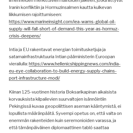
ilmenneiden merkittävien häiriöiden jälkeen, jotka liittyvät
Iranin konfliktiin ja Hormuzinsalmen kautta kulkevan
liikkumisen rajoittumiseen:
https://www.marineinsight.com/iea-warns-global-oil-
supply-will-fall-short-of-demand-this-year-as-hormuz-
crisis-deepens/
Intia ja EU rakentavat energian toimitusketjuja ja
satamainfrastruktuuria Intian pääministerin Euroopan
vierailulla:
https://www.hellenicshippingnews.com/india-
eu-eye-collaboration-to-build-energy-supply-chains-
port-infrastructure-modi/
Kiinan 125-vuotinen historia Boksarikapinan aikaisista
korvauksista kilpailevien suurvaltojen isännöintiin
Pekingissä kuvaa geopoliittisen aseman kääntymistä, ei
lopullista määränpäätä. Syvempi opetus on, että valta on
enemmän rakenteiden kuin seremonioiden varassa, ja
että tämänpäiväinen diplomaattinen tabló saattaa