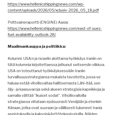
https://www.hellenicshippingnews.com/wp-
content/uploads/2026/05/xclusiv-2026_05_18.pdf
Polttoaineraportti (ENGINE) Aasia:
https://www.hellenicshippingnews.com/east-of-suez-
fuel-availability-outlook-28/
Maailmankauppa ja politiikka:
Kolumni: USA:n ja Israelin aloittama hyökkäys Iraniin on
tätä kolumnia kirjoitettaessa jatkunut seitsemän viikkoa.
USA on toteuttanut hyökkäyksessään Iraniin
turvallisuusstrategiansa mukaista tavoitetta, jossa se
haluaa estää vihollisvaltaa hallitsemasta Lähi-itää, sen
öljy- ja kaasuvaroja sekä alueen strategisia kapeikkoja ja
samalla välttää ”ikuiset sodat”. Vihollisvalloilla
strategiassa viitataan epäsuorasti Venäjään ja etenkin
Kiinaan, jotka ovat suoraan ja välillisesti tukeneet Irania
aseistuksella ja kaksoiskäyttöteknologioilla. Näiden