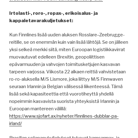
Irtolasti-, roro-, ropax-, erikoisalus- ja
kappaletavarakuljetukset:
Kun Finnlines lisää uuden aluksen Rosslare–Zeebrugge-
reitille, se on enemmän kuin vain lisää lähtöjä. Se on jälleen
yksi selkeä merkki siitä, miten Euroopan logistiikkavirrat
muovautuvat edelleen Brexitin, geopoliittisen
epävarmuuden ja vahvojen toimitusketjujen kasvavan
tarpeen varjossa. Viikosta 22 alkaen reittiä vahvistetaan
ro-ro-aluksella M/S Lismore, joka liittyy M/S Finnwaven
seuraan Irlannin ja Belgian välisessä liikenteessä. Tämä
lisää sekä kapasiteettia että vuorotiheyttä yhdellä
nopeimmin kasvavista suorista yhteyksistä Irlannin ja
Euroopan mantereen välillä:
https://www.sjofart.ax/nyheter/finnlines-dubblar-pa-
irland/
Brasilian soijapapukuljetukset tukevat kamsarmax- ja