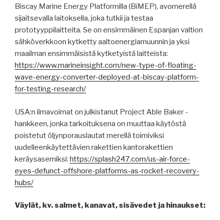
Biscay Marine Energy Platformilla (BiMEP), avomerellä
sijaitsevalla laitoksella, joka tutkii ja testaa
prototyyppilaitteita. Se on ensimmäinen Espanjan valtion
sähköverkkoon kytketty aaltoenergiamuunnin ja yksi
maailman ensimmäisistä kytketyistä laitteista:
https://www.marineinsight.com/new-type-of-floating-
wave-energy-converter-deployed-at-biscay-platform-
for-testing-research/
USA:n ilmavoimat on julkistanut Project Able Baker -
hankkeen, jonka tarkoituksena on muuttaa käytöstä
poistetut öljynporauslautat merellä toimiviksi
uudelleenkäytettävien rakettien kantorakettien
keräysasemiksi:
https://splash247.com/us-air-force-
eyes-defunct-offshore-platforms-as-rocket-recovery-
hubs/
Väylät, kv. salmet, kanavat, sisävedet ja hinaukset: