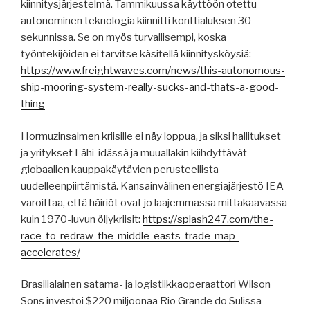
kiinnitysjärjestelmä. Tammikuussa käyttöön otettu
autonominen teknologia kiinnitti konttialuksen 30
sekunnissa. Se on myös turvallisempi, koska
työntekijöiden ei tarvitse käsitellä kiinnitysköysiä:
https://www.freightwaves.com/news/this-autonomous-
ship-mooring-system-really-sucks-and-thats-a-good-
thing
Hormuzinsalmen kriisille ei näy loppua, ja siksi hallitukset
ja yritykset Lähi-idässä ja muuallakin kiihdyttävät
globaalien kauppakäytävien perusteellista
uudelleenpiirtämistä. Kansainvälinen energiajärjestö IEA
varoittaa, että häiriöt ovat jo laajemmassa mittakaavassa
kuin 1970-luvun öljykriisit:
https://splash247.com/the-
race-to-redraw-the-middle-easts-trade-map-
accelerates/
Brasilialainen satama- ja logistiikkaoperaattori Wilson
Sons investoi $220 miljoonaa Rio Grande do Sulissa