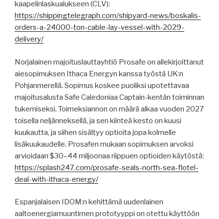
kaapelinlaskualukseen (CLV):
https://shippingtelegraph.com/shipyard-news/boskalis-
orders-a-24000-ton-cable-lay-vessel-with-2029-
delivery/
Norjalainen majoituslauttayhtiö Prosafe on allekirjoittanut
aiesopimuksen Ithaca Energyn kanssa työstä UK:n
Pohjanmerellä. Sopimus koskee puoliksi upotettavaa
majoitusalusta Safe Caledoniaa Captain-kentän toiminnan
tukemiseksi. Toimeksiannon on määrä alkaa vuoden 2027
toisella neljänneksellä, ja sen kiinteä kesto on kuusi
kuukautta, ja siihen sisältyy optioita jopa kolmelle
lisäkuukaudelle. Prosafen mukaan sopimuksen arvoksi
arvioidaan $30–44 miljoonaa riippuen optioiden käytöstä:
https://splash247.com/prosafe-seals-north-sea-flotel-
deal-with-ithaca-energy/
Espanjalaisen IDOM:n kehittämä uudenlainen
aaltoenergiamuuntimen prototyyppi on otettu käyttöön