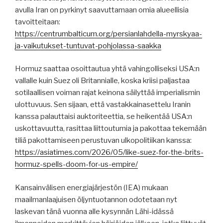
avulla Iran on pyrkinyt saavuttamaan omia alueellisia
tavoitteitaan:
https://centrumbalticum.org/persianlahdella-myrskyaa-
ja-vaikutukset-tuntuvat-pohjolassa-saakka
Hormuz saattaa osoittautua yhtä vahingolliseksi USA:n
vallalle kuin Suez oli Britannialle, koska kriisi paljastaa
sotilaallisen voiman rajat keinona säilyttää imperialismin
ulottuvuus. Sen sijaan, että vastakkainasettelu Iranin
kanssa palauttaisi auktoriteettia, se heikentää USA:n
uskottavuutta, rasittaa liittoutumia ja pakottaa tekemään
tiliä pakottamiseen perustuvan ulkopolitiikan kanssa:
https://asiatimes.com/2026/05/like-suez-for-the-brits-
hormuz-spells-doom-for-us-empire/
Kansainvälisen energiajärjestön (IEA) mukaan
maailmanlaajuisen öljyntuotannon odotetaan nyt
laskevan tänä vuonna alle kysynnän Lähi-idässä