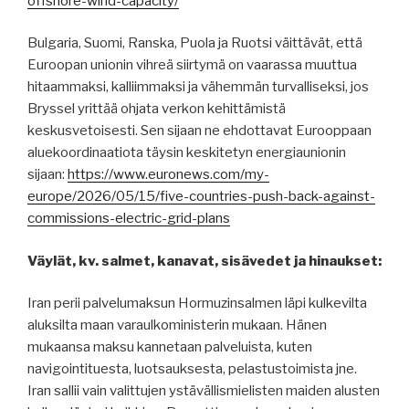
offshore-wind-capacity/
Bulgaria, Suomi, Ranska, Puola ja Ruotsi väittävät, että
Euroopan unionin vihreä siirtymä on vaarassa muuttua
hitaammaksi, kalliimmaksi ja vähemmän turvalliseksi, jos
Bryssel yrittää ohjata verkon kehittämistä
keskusvetoisesti. Sen sijaan ne ehdottavat Eurooppaan
aluekoordinaatiota täysin keskitetyn energiaunionin
sijaan:
https://www.euronews.com/my-
europe/2026/05/15/five-countries-push-back-against-
commissions-electric-grid-plans
Väylät, kv. salmet, kanavat, sisävedet ja hinaukset:
Iran perii palvelumaksun Hormuzinsalmen läpi kulkevilta
aluksilta maan varaulkoministerin mukaan. Hänen
mukaansa maksu kannetaan palveluista, kuten
navigointituesta, luotsauksesta, pelastustoimista jne.
Iran sallii vain valittujen ystävällismielisten maiden alusten