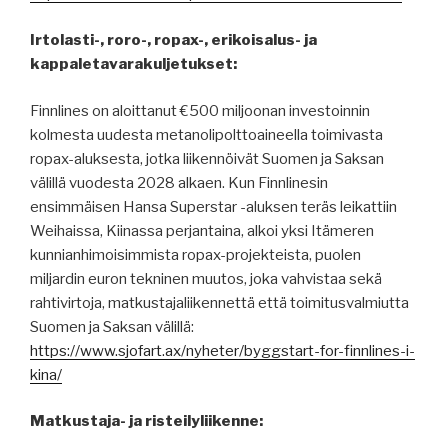
Irtolasti-, roro-, ropax-, erikoisalus- ja
kappaletavarakuljetukset:
Finnlines on aloittanut €500 miljoonan investoinnin
kolmesta uudesta metanolipolttoaineella toimivasta
ropax-aluksesta, jotka liikennöivät Suomen ja Saksan
välillä vuodesta 2028 alkaen. Kun Finnlinesin
ensimmäisen Hansa Superstar -aluksen teräs leikattiin
Weihaissa, Kiinassa perjantaina, alkoi yksi Itämeren
kunnianhimoisimmista ropax-projekteista, puolen
miljardin euron tekninen muutos, joka vahvistaa sekä
rahtivirtoja, matkustajaliikennettä että toimitusvalmiutta
Suomen ja Saksan välillä:
https://www.sjofart.ax/nyheter/byggstart-for-finnlines-i-
kina/
Matkustaja- ja risteilyliikenne: