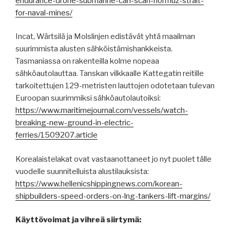
endurance-drone-submarine-can-scan-hormuz-strait-
for-naval-mines/
Incat, Wärtsilä ja Molslinjen edistävät yhtä maailman
suurimmista alusten sähköistämishankkeista.
Tasmaniassa on rakenteilla kolme nopeaa
sähköautolauttaa. Tanskan vilkkaalle Kattegatin reitille
tarkoitettujen 129-metristen lauttojen odotetaan tulevan
Euroopan suurimmiksi sähköautolautoiksi:
https://www.maritimejournal.com/vessels/watch-
breaking-new-ground-in-electric-
ferries/1509207.article
Korealaistelakat ovat vastaanottaneet jo nyt puolet tälle
vuodelle suunnitelluista alustilauksista:
https://www.hellenicshippingnews.com/korean-
shipbuilders-speed-orders-on-lng-tankers-lift-margins/
Käyttövoimat ja vihreä siirtymä: