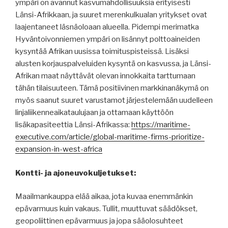
ympäri on avannut kasvumahdollisuuksia erityisesti
Länsi-Afrikkaan, ja suuret merenkulkualan yritykset ovat
laajentaneet läsnäoloaan alueella. Pidempi merimatka
Hyväntoivonniemen ympäri on lisännyt polttoaineiden
kysyntää Afrikan uusissa toimituspisteissä. Lisäksi
alusten korjauspalveluiden kysyntä on kasvussa, ja Länsi-
Afrikan maat näyttävät olevan innokkaita tarttumaan
tähän tilaisuuteen. Tämä positiivinen markkinanäkymä on
myös saanut suuret varustamot järjestelemään uudelleen
linjaliikenneaikataulujaan ja ottamaan käyttöön
lisäkapasiteettia Länsi-Afrikassa:
https://maritime-
executive.com/article/global-maritime-firms-prioritize-
expansion-in-west-africa
Kontti- ja ajoneuvokuljetukset:
Maailmankauppa elää aikaa, jota kuvaa enemmänkin
epävarmuus kuin vakaus. Tullit, muuttuvat säädökset,
geopoliittinen epävarmuus ja jopa sääolosuhteet