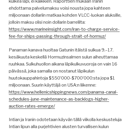
kulkea läpi, ei kaikkien. Raporttien mukaan Iranin
ehdottama palvelumaksu voisi nousta jopa kahteen
miljoonaan dollariin matkaa kohden VLCC-luokan aluksille,
jolloin maksu olisi noin dollarin barrelilta:
https://www.marineinsight.com/iran-to-charge-service-
fee-for-ships-passing-through-strait-of-hormuz/
Panaman kanava huoltaa Gatunin itäistä sulkua 9.–17.
kesäkuuta keskellä Hormuzinsalmen sulun aiheuttamaa
ruuhkaa. Sulkuhuollon aikana läpikulkuvuoroja on vain 16
päivässä, joka samalla on nostanut läpikulun
huutokauppahintoja $550’000-$700’000:sta jopa $1
miljoonaan. Suurin käyttäjä on USA:n liikenne:
https://www.hellenicshippingnews.com/panama-canal-
schedules-june-maintenance-as-backlogs-higher-
auction-rates-emerge/
Intian ja Iranin odotetaan käyvän tällä viikolla keskusteluja
Intian lipun alla purjehtivien alusten turvallisen kulun