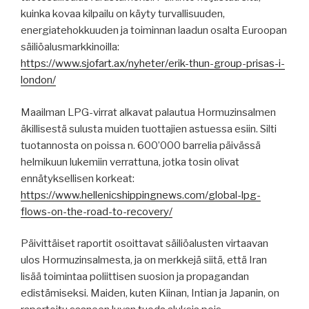
kuinka kovaa kilpailu on käyty turvallisuuden,
energiatehokkuuden ja toiminnan laadun osalta Euroopan
säiliöalusmarkkinoilla:
https://www.sjofart.ax/nyheter/erik-thun-group-prisas-i-
london/
Maailman LPG-virrat alkavat palautua Hormuzinsalmen
äkillisestä sulusta muiden tuottajien astuessa esiin. Silti
tuotannosta on poissa n. 600’000 barrelia päivässä
helmikuun lukemiin verrattuna, jotka tosin olivat
ennätyksellisen korkeat:
https://www.hellenicshippingnews.com/global-lpg-
flows-on-the-road-to-recovery/
Päivittäiset raportit osoittavat säiliöalusten virtaavan
ulos Hormuzinsalmesta, ja on merkkejä siitä, että Iran
lisää toimintaa poliittisen suosion ja propagandan
edistämiseksi. Maiden, kuten Kiinan, Intian ja Japanin, on