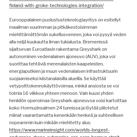
finland-with-groke-technologies-integration/
Eurooppalainen puolustusteknologiayritys on esitellyt
maailman suurimman ja pitkäkestoisimman
miehittämättömän sukellusveneen, joka voi pysyä veden
alla neljä kuukautta ilman tukialusta. Bremenissä
sijaitsevan Euroatlasin rakentama Greyshark on
autonominen vedenalainen ajoneuvo (AUV), joka voi
suorittaa tehtäviä merenalaisten kaapeleiden,
energiaputkien ja muun vedenalaisen infrastruktuurin
suojaamiseksi kiistanalaisilla alueilla. Se käyttää
vetypolttokennokäyttövoimaa, minkä ansiosta se voi
toimia 16 viikkoa yhteen menoon. Vain kuusi yhden
henkilön operoimaa Greyshark-ajoneuvoa voisi kartoittaa
koko Hormuzinsalmen 24 tunnissa ja löytää piilotetut
miinat vaarantamatta kenenkään henkeä ja suhteellisen
nopeammin kuin mikään miehitetty alus:
https://www.marineinsight.com/worlds-longest-