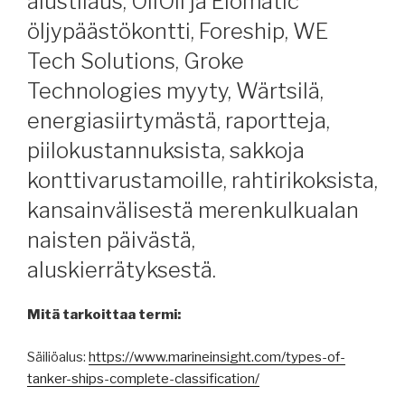
alustilaus, OliOil ja Elomatic
öljypäästökontti, Foreship, WE
Tech Solutions, Groke
Technologies myyty, Wärtsilä,
energiasiirtymästä, raportteja,
piilokustannuksista, sakkoja
konttivarustamoille, rahtirikoksista,
kansainvälisestä merenkulkualan
naisten päivästä,
aluskierrätyksestä.
Mitä tarkoittaa termi:
Säiliöalus:
https://www.marineinsight.com/types-of-
tanker-ships-complete-classification/