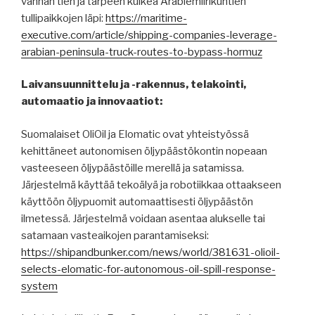
vanhan tien ja tarpeen kulkea Arabiemiirikuntien
tullipaikkojen läpi:
https://maritime-
executive.com/article/shipping-companies-leverage-
arabian-peninsula-truck-routes-to-bypass-hormuz
Laivansuunnittelu ja -rakennus, telakointi,
automaatio ja innovaatiot:
Suomalaiset OliOil ja Elomatic ovat yhteistyössä
kehittäneet autonomisen öljypäästökontin nopeaan
vasteeseen öljypäästöille merellä ja satamissa.
Järjestelmä käyttää tekoälyä ja robotiikkaa ottaakseen
käyttöön öljypuomit automaattisesti öljypäästön
ilmetessä. Järjestelmä voidaan asentaa alukselle tai
satamaan vasteaikojen parantamiseksi:
https://shipandbunker.com/news/world/381631-olioil-
selects-elomatic-for-autonomous-oil-spill-response-
system