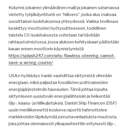
Kolumni: jokainen ylimääräinen maili ja jokainen satamassa
vietetty tyhjäkäyntitunti on ”hiilivero”, jonka alus maksaa
vuosittaisen luokituksensa yhteydessä. Vaikka teollisuus
keskittyy moottorien hyötysuhteeseen, todellinen
taistelu CII-luokituksesta voitetaan tai hävitään
rahtaustoimistossa, jossa aluksen kehityskaari päätetään
kauan ennen moottorin käynnistymistä:
https://splash247.com/why-flawless-steering-cannot-
save-a-wrong-course/
USA:n hyökkäys Iraniin vauhdittaa siirtymistä vihreään
energiaan, mikä paljastaa fossiilisten polttoaineiden
energiajärjestelmän haurauden. Tämä johtaa lopulta
siirtymiseen uusiutuviin energialähteisiin ja heikentää
öljy-, kaasu- ja hiilikuljetuksia. Danish Ship Financen (DSF)
uusin meriliikennettä koskeva raportti hahmottelee
markkinoiden läpikäymää perustavanlaatuista muutosta,
joka johtaa olennaisesti ylikapasiteettiin erityisesti öljy-,