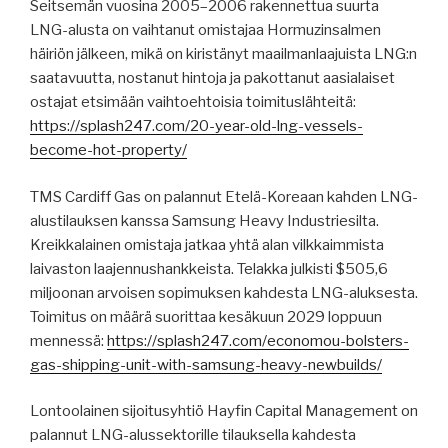
Seitsemän vuosina 2005–2006 rakennettua suurta
LNG-alusta on vaihtanut omistajaa Hormuzinsalmen
häiriön jälkeen, mikä on kiristänyt maailmanlaajuista LNG:n
saatavuutta, nostanut hintoja ja pakottanut aasialaiset
ostajat etsimään vaihtoehtoisia toimituslähteitä:
https://splash247.com/20-year-old-lng-vessels-
become-hot-property/
TMS Cardiff Gas on palannut Etelä-Koreaan kahden LNG-
alustilauksen kanssa Samsung Heavy Industriesilta.
Kreikkalainen omistaja jatkaa yhtä alan vilkkaimmista
laivaston laajennushankkeista. Telakka julkisti $505,6
miljoonan arvoisen sopimuksen kahdesta LNG-aluksesta.
Toimitus on määrä suorittaa kesäkuun 2029 loppuun
mennessä:
https://splash247.com/economou-bolsters-
gas-shipping-unit-with-samsung-heavy-newbuilds/
Lontoolainen sijoitusyhtiö Hayfin Capital Management on
palannut LNG-alussektorille tilauksella kahdesta