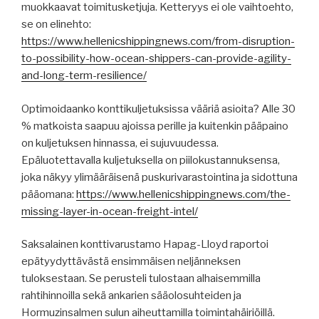
muokkaavat toimitusketjuja. Ketteryys ei ole vaihtoehto,
se on elinehto:
https://www.hellenicshippingnews.com/from-disruption-
to-possibility-how-ocean-shippers-can-provide-agility-
and-long-term-resilience/
Optimoidaanko konttikuljetuksissa vääriä asioita? Alle 30
% matkoista saapuu ajoissa perille ja kuitenkin pääpaino
on kuljetuksen hinnassa, ei sujuvuudessa.
Epäluotettavalla kuljetuksella on piilokustannuksensa,
joka näkyy ylimääräisenä puskurivarastointina ja sidottuna
pääomana:
https://www.hellenicshippingnews.com/the-
missing-layer-in-ocean-freight-intel/
Saksalainen konttivarustamo Hapag-Lloyd raportoi
epätyydyttävästä ensimmäisen neljänneksen
tuloksestaan. Se perusteli tulostaan ​​alhaisemmilla
rahtihinnoilla sekä ankarien sääolosuhteiden ja
Hormuzinsalmen sulun aiheuttamilla toimintahäiriöillä.