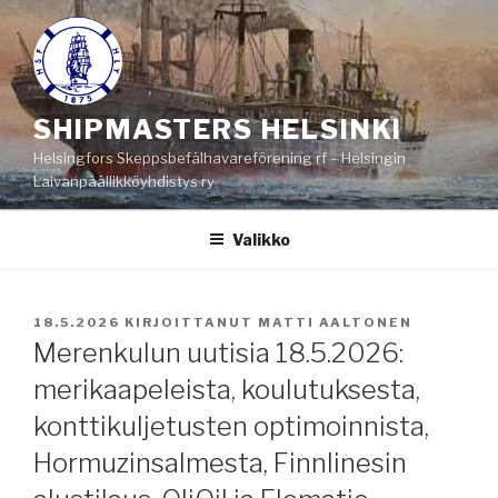
Siirry
sisältöön
SHIPMASTERS HELSINKI
Helsingfors Skeppsbefälhavareförening rf – Helsingin
Laivanpäällikköyhdistys ry
Valikko
JULKAISTU
18.5.2026
KIRJOITTANUT
MATTI AALTONEN
Merenkulun uutisia 18.5.2026:
merikaapeleista, koulutuksesta,
konttikuljetusten optimoinnista,
Hormuzinsalmesta, Finnlinesin