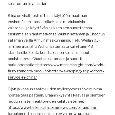
sails-on-an-lng-carrier
Kiina on virallisesti ottanut käyttöön maailman
ensimmäisen standardikokoisia modulaarisia
vaihtoakkuja käyttävän aluksen sen suorittaessa
ensimmäisen rahtimatkansa Wuhun sataman ja Chaohun
sataman välillä Anhuin maakunnassa. Hefu Weilan 01 -
niminen alus lähti Wuhun satamasta kuljettaen 49
standardikokoista konttia ennen kuin se saapui
onnistuneesti Chaohun satamaan ja suoritti
purkuoperaatiot:
https://www.marineinsight.com/world-
first-standard-modular-battery-swapping-ship-enters-
service-in-china/
Öljyn ja kaasun saatavuuden myllerryksessä ydinvoima
nostaa taas päätään. Uraanin kysyntä kasvaa ja pienteen
modulaaristen reaktoreiden kehitys etenee:
https://www.hellenicshippingnews.com/oil-and-lng-
turbulence-to-spur-nuclear-revival-new-uranium-