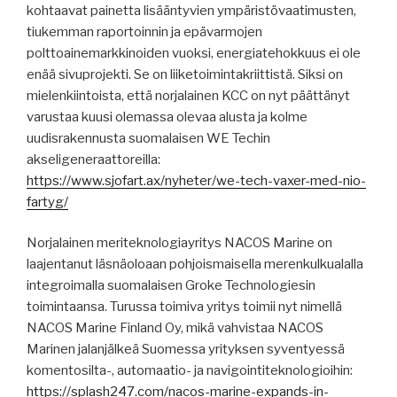
kohtaavat painetta lisääntyvien ympäristövaatimusten,
tiukemman raportoinnin ja epävarmojen
polttoainemarkkinoiden vuoksi, energiatehokkuus ei ole
enää sivuprojekti. Se on liiketoimintakriittistä. Siksi on
mielenkiintoista, että norjalainen KCC on nyt päättänyt
varustaa kuusi olemassa olevaa alusta ja kolme
uudisrakennusta suomalaisen WE Techin
akseligeneraattoreilla:
https://www.sjofart.ax/nyheter/we-tech-vaxer-med-nio-
fartyg/
Norjalainen meriteknologiayritys NACOS Marine on
laajentanut läsnäoloaan pohjoismaisella merenkulkualalla
integroimalla suomalaisen Groke Technologiesin
toimintaansa. Turussa toimiva yritys toimii nyt nimellä
NACOS Marine Finland Oy, mikä vahvistaa NACOS
Marinen jalanjälkeä Suomessa yrityksen syventyessä
komentosilta-, automaatio- ja navigointiteknologioihin:
https://splash247.com/nacos-marine-expands-in-