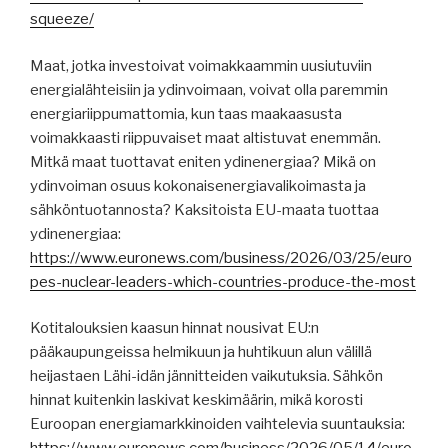
squeeze/
Maat, jotka investoivat voimakkaammin uusiutuviin
energialähteisiin ja ydinvoimaan, voivat olla paremmin
energiariippumattomia, kun taas maakaasusta
voimakkaasti riippuvaiset maat altistuvat enemmän.
Mitkä maat tuottavat eniten ydinenergiaa? Mikä on
ydinvoiman osuus kokonaisenergiavalikoimasta ja
sähköntuotannosta? Kaksitoista EU-maata tuottaa
ydinenergiaa:
https://www.euronews.com/business/2026/03/25/euro
pes-nuclear-leaders-which-countries-produce-the-most
Kotitalouksien kaasun hinnat nousivat EU:n
pääkaupungeissa helmikuun ja huhtikuun alun välillä
heijastaen Lähi-idän jännitteiden vaikutuksia. Sähkön
hinnat kuitenkin laskivat keskimäärin, mikä korosti
Euroopan energiamarkkinoiden vaihtelevia suuntauksia: