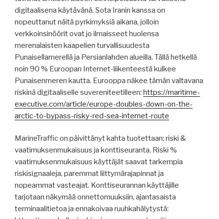
digitaalisena käytävänä. Sota Iranin kanssa on
nopeuttanut näitä pyrkimyksiä aikana, jolloin
verkkoinsinöörit ovat jo ilmaisseet huolensa
merenalaisten kaapelien turvallisuudesta
Punaisellamerellä ja Persianlahden alueilla. Tällä hetkellä
noin 90 % Euroopan Internet-liikenteestä kulkee
Punaisenmeren kautta. Eurooppa näkee tämän valtavana
riskinä digitaaliselle suvereniteetilleen:
https://maritime-
executive.com/article/europe-doubles-down-on-the-
arctic-to-bypass-risky-red-sea-internet-route
MarineTraffic on päivittänyt kahta tuotettaan: riski &
vaatimuksenmukaisuus ja konttiseuranta. Riski %
vaatimuksenmukaisuus käyttäjät saavat tarkempia
riskisignaaleja, paremmat liittymärajapinnat ja
nopeammat vasteajat. Konttiseurannan käyttäjille
tarjotaan näkymää onnettomuuksiin, ajantasaista
terminaalitietoa ja ennakoivaa ruuhkahälytystä: