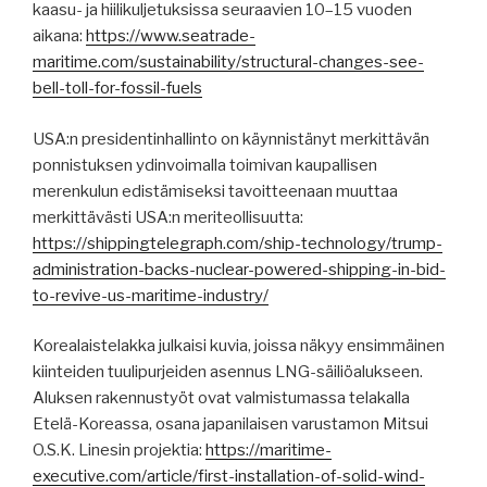
kaasu- ja hiilikuljetuksissa seuraavien 10–15 vuoden
aikana:
https://www.seatrade-
maritime.com/sustainability/structural-changes-see-
bell-toll-for-fossil-fuels
USA:n presidentinhallinto on käynnistänyt merkittävän
ponnistuksen ydinvoimalla toimivan kaupallisen
merenkulun edistämiseksi tavoitteenaan muuttaa
merkittävästi USA:n meriteollisuutta:
https://shippingtelegraph.com/ship-technology/trump-
administration-backs-nuclear-powered-shipping-in-bid-
to-revive-us-maritime-industry/
Korealaistelakka julkaisi kuvia, joissa näkyy ensimmäinen
kiinteiden tuulipurjeiden asennus LNG-säiliöalukseen.
Aluksen rakennustyöt ovat valmistumassa telakalla
Etelä-Koreassa, osana japanilaisen varustamon Mitsui
O.S.K. Linesin projektia:
https://maritime-
executive.com/article/first-installation-of-solid-wind-