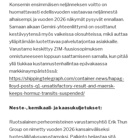
Konsernin ensimmäisen neljänneksen voitto on
huomattavasti edellisvuoden vastaavaa neljännestä
alhaisempi, ja vuoden 2026 näkymät pysyvät ennallaan.
Samaan aikaan Gemini-yhteenliittymä on osoittanut
kestävyytensä myös vaikeissa olosuhteissa, mikä auttaa
ylläpitämään luotettavaa palvelutarjontaa asiakkaille.
Varustamo keskittyy ZIM-fuusiosopimuksen
onnistuneeseen loppuun saattamiseen samalla, kun pitää
yllä tiukkaa kustannustenhallintaa epävakaassa
markkinaympäristössä:
https://shippingtelegraph.com/container-news/hapag-
lloyd-posts-q1-unsatisfactory-result-and-maersk-
keeps-hormuz-transits-suspended/
Neste-, kemikaali- ja kaasukuljetukset:
Ruotsalainen perheomisteinen varustamoyhtiö Erik Thun
Group on nimetty vuoden 2026 kansainväliseksi
tuotesäiliöalusvarustamoksi. Palkinto heijastaa sitä,