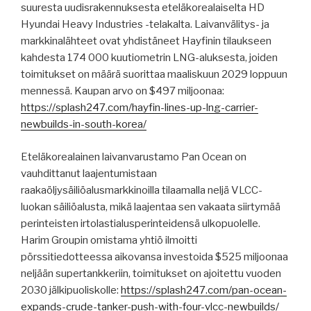
suuresta uudisrakennuksesta eteläkorealaiselta HD
Hyundai Heavy Industries -telakalta. Laivanvälitys- ja
markkinalähteet ovat yhdistäneet Hayfinin tilaukseen
kahdesta 174 000 kuutiometrin LNG-aluksesta, joiden
toimitukset on määrä suorittaa maaliskuun 2029 loppuun
mennessä. Kaupan arvo on $497 miljoonaa:
https://splash247.com/hayfin-lines-up-lng-carrier-
newbuilds-in-south-korea/
Eteläkorealainen laivanvarustamo Pan Ocean on
vauhdittanut laajentumistaan ​​
raakaöljysäiliöalusmarkkinoilla tilaamalla neljä VLCC-
luokan säiliöalusta, mikä laajentaa sen vakaata siirtymää
perinteisten irtolastialusperinteidensä ulkopuolelle.
Harim Groupin omistama yhtiö ilmoitti
pörssitiedotteessa aikovansa investoida $525 miljoonaa
neljään supertankkeriin, toimitukset on ajoitettu vuoden
2030 jälkipuoliskolle:
https://splash247.com/pan-ocean-
expands-crude-tanker-push-with-four-vlcc-newbuilds/