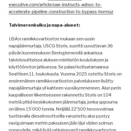
executive.com/article/uae-instructs-adnoc-to-
accelerate-pipeline-construction-to-bypass-hormuz
Talvimerenkulku ja napa-alueet:
USA:n rannikkovartioston mukaan sen uusin
napajäänmurtaja, USCG Storis, suoritti uuvuttavan 36
päivän komennuksen Beringinmerellä ankarissa
talviolosuhteissa aluksen miehistön koulutuksen ja
käyttöönoton jatkuessa. Se palasi kotisatamaansa
Seattleen 11. toukokuuta. Vuonna 2025 ostettu Storis on
ensimmäinen rannikkovartioston palvelukseen lisätty
napajäänmurtaja yli kahteen vuosikymmeneen. Alun perin
kaupalliseen liikenteeseen rakennettu Storis on 104
metriä pitkä keskikokoinen jäänmurtaja, jonka uppouma
on lähes 15’000 tonnia. Neljällä 22’500 hevosvoimaa
tuottavalla dieselmoottorilla varustettu alus pystyy
navigoimaan metrin paksuisen jään läpi viiden solmun
nopeudella, mikä lisää ratkaisevasti rannikkovartioston