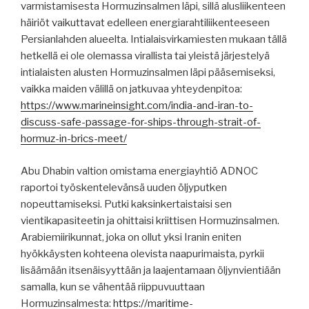
varmistamisesta Hormuzinsalmen läpi, sillä alusliikenteen
häiriöt vaikuttavat edelleen energiarahtiliikenteeseen
Persianlahden alueelta. Intialaisvirkamiesten mukaan tällä
hetkellä ei ole olemassa virallista tai yleistä järjestelyä
intialaisten alusten Hormuzinsalmen läpi pääsemiseksi,
vaikka maiden välillä on jatkuvaa yhteydenpitoa:
https://www.marineinsight.com/india-and-iran-to-
discuss-safe-passage-for-ships-through-strait-of-
hormuz-in-brics-meet/
Abu Dhabin valtion omistama energiayhtiö ADNOC
raportoi työskentelevänsä uuden öljyputken
nopeuttamiseksi. Putki kaksinkertaistaisi sen
vientikapasiteetin ja ohittaisi kriittisen Hormuzinsalmen.
Arabiemiirikunnat, joka on ollut yksi Iranin eniten
hyökkäysten kohteena olevista naapurimaista, pyrkii
lisäämään itsenäisyyttään ja laajentamaan öljynvientiään
samalla, kun se vähentää riippuvuuttaan
Hormuzinsalmesta:
https://maritime-