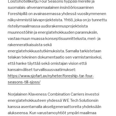
Loistohotelliketju Four Seasons hyppää merelle ja
suomalais-ahvenanmaalainen insinööriosaaminen
Foreshipillä on avainasemassa yhdessä vuosikymmenen
näkyvimmistä laivaprojekteista. Yhtiö, joka on jo tunnettu
risteilymaailmassa uudisrakennusprojekteista
muunnostöihin ja energiatehokkuuden parannuksiin,
vastaa muun muassa konseptisuunnittelusta, meri- ja
rakenneratkaisuista sekä
energiatehokkuustutkimuksista. Samalla tarkistetaan
telakan tekninen dokumentaatio sen varmistamiseksi,
että hanke täyttää sekä omistajan vision että
kansainväliset turvallisuusvaatimukset:
https://www.sjofart.ax/nyheter/foreship-tar-four-
seasons-till-sjoss/
Norjalainen Klaveness Combination Carriers investoi
energiatehokkuuteen yhdessä WE Tech Solutionsin
kanssa asentamalla akseligeneraattoreita yhdeksään
alukseensa. Kun varustamoyhtiöt ympäri maailmaa