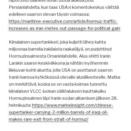
raportoitu saaneen luvan tuoda aluksia pois
Persianlahdelta, kun taas USA:n komentokeskus väittää
edelleen saarron olevan täysin voimassa:
https://maritime-executive.com/article/hormuz-traffic-
increases-as-iran-metes-out-passage-for-political-gain
Kiinalainen supertankkeri, joka kuljetti lähes kahta
miljoonaa barrelia irakilaista raakaöljyä, on purjehtinut
Hormuzinsalmesta Omaninlahdelle. Alus ohitti Iranin
Larakin saaren keskiviikkona ja nähtiin myöhemmin
liikkuvan kohti aluetta, jolla USA on asettanut saarron
Iranin kanssa kytköksissä olevalle alusliikenteelle. Matka
on merkittävä, koska se on vasta kolmas tunnettu
kiinalaisen VLCC-luokan säiliöaluksen kauttakulku
Hormuzinsalmen läpi Iranin sodan alkamisen jälkeen 28.
helmikuuta:
https://www.marineinsight.com/chinese-
supertanker-carrying-2-million-barrels-of-iraqi-oil-
makes-rare-exit-from-strait-of-hormuz/