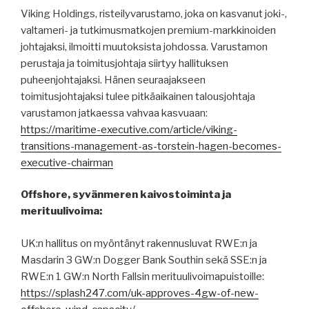
Viking Holdings, risteilyvarustamo, joka on kasvanut joki-,
valtameri- ja tutkimusmatkojen premium-markkinoiden
johtajaksi, ilmoitti muutoksista johdossa. Varustamon
perustaja ja toimitusjohtaja siirtyy hallituksen
puheenjohtajaksi. Hänen seuraajakseen
toimitusjohtajaksi tulee pitkäaikainen talousjohtaja
varustamon jatkaessa vahvaa kasvuaan:
https://maritime-executive.com/article/viking-
transitions-management-as-torstein-hagen-becomes-
executive-chairman
Offshore, syvänmeren kaivostoiminta ja
merituulivoima:
UK:n hallitus on myöntänyt rakennusluvat RWE:n ja
Masdarin 3 GW:n Dogger Bank Southin sekä SSE:n ja
RWE:n 1 GW:n North Fallsin merituulivoimapuistoille:
https://splash247.com/uk-approves-4gw-of-new-