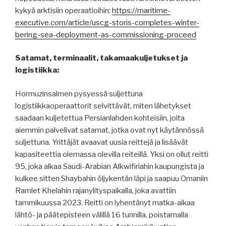
kykyä arktisiin operaatioihin:
https://maritime-
executive.com/article/uscg-storis-completes-winter-
bering-sea-deployment-as-commissioning-proceed
Satamat, terminaalit, takamaakuljetukset ja
logistiikka:
Hormuzinsalmen pysyessä suljettuna
logistiikkaoperaattorit selvittävät, miten lähetykset
saadaan kuljetettua Persianlahden kohteisiin, joita
aiemmin palvelivat satamat, jotka ovat nyt käytännössä
suljettuna. Yrittäjät avaavat uusia reittejä ja lisäävät
kapasiteettia olemassa olevilla reiteillä. Yksi on ollut reitti
95, joka alkaa Saudi-Arabian Alkwifiriahin kaupungista ja
kulkee sitten Shaybahin öljykentän läpi ja saapuu Omaniin
Ramlet Khelahin rajanylityspaikalla, joka avattiin
tammikuussa 2023. Reitti on lyhentänyt matka-aikaa
lähtö- ja päätepisteen välillä 16 tunnilla, poistamalla