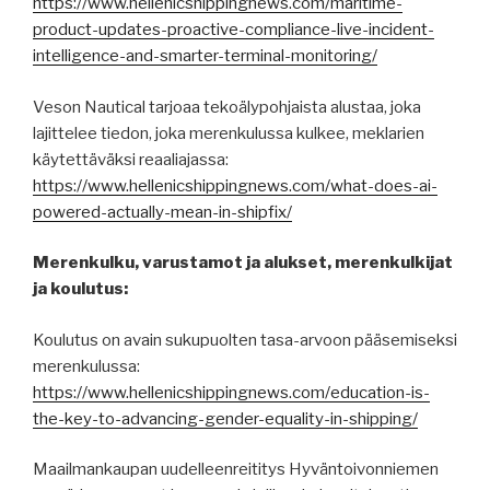
https://www.hellenicshippingnews.com/maritime-
product-updates-proactive-compliance-live-incident-
intelligence-and-smarter-terminal-monitoring/
Veson Nautical tarjoaa tekoälypohjaista alustaa, joka
lajittelee tiedon, joka merenkulussa kulkee, meklarien
käytettäväksi reaaliajassa:
https://www.hellenicshippingnews.com/what-does-ai-
powered-actually-mean-in-shipfix/
Merenkulku, varustamot ja alukset, merenkulkijat
ja koulutus:
Koulutus on avain sukupuolten tasa-arvoon pääsemiseksi
merenkulussa:
https://www.hellenicshippingnews.com/education-is-
the-key-to-advancing-gender-equality-in-shipping/
Maailmankaupan uudelleenreititys Hyväntoivonniemen