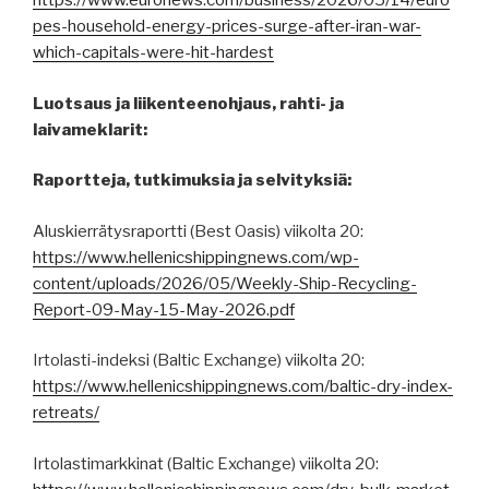
https://www.euronews.com/business/2026/05/14/euro
pes-household-energy-prices-surge-after-iran-war-
which-capitals-were-hit-hardest
Luotsaus ja liikenteenohjaus, rahti- ja
laivameklarit:
Raportteja, tutkimuksia ja selvityksiä:
Aluskierrätysraportti (Best Oasis) viikolta 20:
https://www.hellenicshippingnews.com/wp-
content/uploads/2026/05/Weekly-Ship-Recycling-
Report-09-May-15-May-2026.pdf
Irtolasti-indeksi (Baltic Exchange) viikolta 20:
https://www.hellenicshippingnews.com/baltic-dry-index-
retreats/
Irtolastimarkkinat (Baltic Exchange) viikolta 20: