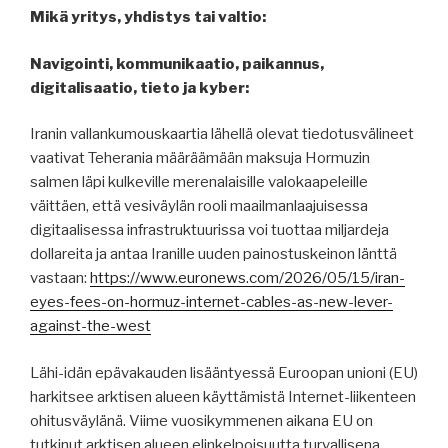
Mikä yritys, yhdistys tai valtio:
Navigointi, kommunikaatio, paikannus,
digitalisaatio, tieto ja kyber:
Iranin vallankumouskaartia lähellä olevat tiedotusvälineet
vaativat Teherania määräämään maksuja Hormuzin
salmen läpi kulkeville merenalaisille valokaapeleille
väittäen, että vesiväylän rooli maailmanlaajuisessa
digitaalisessa infrastruktuurissa voi tuottaa miljardeja
dollareita ja antaa Iranille uuden painostuskeinon länttä
vastaan:
https://www.euronews.com/2026/05/15/iran-
eyes-fees-on-hormuz-internet-cables-as-new-lever-
against-the-west
Lähi-idän epävakauden lisääntyessä Euroopan unioni (EU)
harkitsee arktisen alueen käyttämistä Internet-liikenteen
ohitusväylänä. Viime vuosikymmenen aikana EU on
tutkinut arktisen alueen elinkelpoisuutta turvallisena