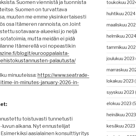
sista. Suomen viennistä ja tuonnista
toukokuu 202
iteitse. Suomen on turvattava
huhtikuu 2024
issa, muuten me emme yksinkertaisesti
ös osa Itämeren rannoista, on Joint
maaliskuu 20
tettu sotavaara-alueeksi jo neljä
helmikuu 202
a sotatoimia, mutta meidän ei pidä
tilanne Itämerellä voi nopeastikin
tammikuu 202
zine.fi/blogit/eurooppalaista-
joulukuu 2023
iehistokustannusten-palautusta/
marraskuu 20
ku minuuteissa:
https://www.seatrade-
lokakuu 2023
(
time-in-minutes-january-2026-in-
syyskuu 2023
(
elokuu 2023
(5
et:
heinäkuu 2023
nnustettu toistuvasti tunnetusti
luvun aikana. Nyt ennustelijat
kesäkuu 2023
simerkiksi aasialainen konsulttiyritys