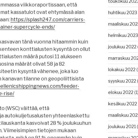
toukokuu 202
simmassa viikkoraportissaan, että
mat kassatulot ovat ehtymässä alan
huhtikuu 2023
uaan:
https://splash247.com/carriers-
maaliskuu 202
tainer-supercycle-ends/
helmikuu 2023
kasvavan tänä vuonna hitaammin kuin
joulukuu 2022
ikenteen konttialusten kysyntä on ollut
tialusten määrä putosi 11 alukseen
marraskuu 20
uosina määrät olivat 58 ja 82
lokakuu 2022
(
iteetin kysyntä vähenee, joka luo
n kanavan tilanne on geopoliittisista
syyskuu 2022
(
hellenicshippingnews.com/feeder-
elokuu 2022
(1
-rise/
kesäkuu 2022
o (WSC) väittää, että
maaliskuu 202
ja autokuljetusalusten yhteenlaskettu
 tilauskanta kasvoivat 28 % joulukuuhun
joulukuu 2021
(
. Viimeisimpien tietojen mukaan
ealusta, mikä on 91 % enemmän kuin
marraskuu 20