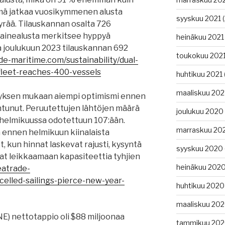
ämä jatkaa vuosikymmenen alusta
syyskuu 2021
(
rää. Tilauskannan osalta 726
oainealusta merkitsee hyppyä
heinäkuu 2021
a joulukuun 2023 tilauskannan 692
toukokuu 202
de-maritime.com/sustainability/dual-
-fleet-reaches-400-vessels
huhtikuu 2021
maaliskuu 202
tyksen mukaan aiempi optimismi ennen
antunut. Peruutettujen lähtöjen määrä
joulukuu 2020
helmikuussa odotettuun 107:ään.
marraskuu 20
ennen helmikuun kiinalaista
 kun hinnat laskevat rajusti, kysyntä
syyskuu 2020
at leikkaamaan kapasiteettia tyhjien
heinäkuu 202
eatrade-
elled-sailings-pierce-new-year-
huhtikuu 2020
maaliskuu 20
) nettotappio oli $88 miljoonaa
tammikuu 20