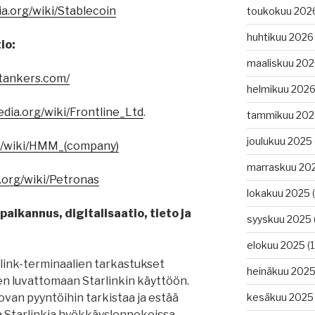
ia.org/wiki/Stablecoin
toukokuu 202
huhtikuu 2026
io:
maaliskuu 20
tankers.com/
helmikuu 202
edia.org/wiki/Frontline_Ltd
.
tammikuu 202
joulukuu 2025
rg/wiki/HMM_(company)
marraskuu 20
a.org/wiki/Petronas
lokakuu 2025
(
aikannus, digitalisaatio, tieto ja
syyskuu 2025
elokuu 2025
(1
rlink-terminaalien tarkastukset
heinäkuu 202
n luvattomaan Starlinkin käyttöön.
ovan pyyntöihin tarkistaa ja estää
kesäkuu 2025
 Starlinkia hyökkäyslennokeissa