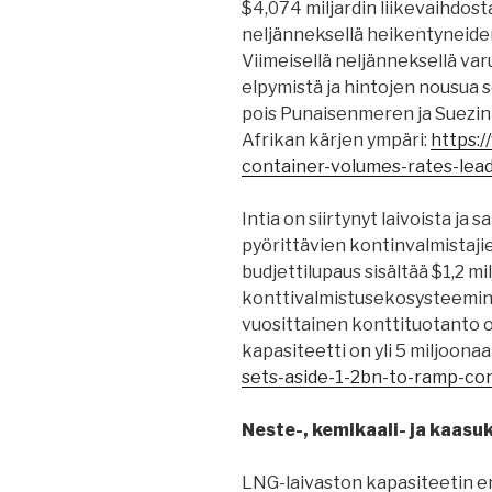
$4,074 miljardin liikevaihdos
neljänneksellä heikentyneiden
Viimeisellä neljänneksellä va
elpymistä ja hintojen nousua 
pois Punaisenmeren ja Suezin 
Afrikan kärjen ympäri:
https:
container-volumes-rates-lea
Intia on siirtynyt laivoista j
pyörittävien kontinvalmistaji
budjettilupaus sisältää $1,2 m
konttivalmistusekosysteemin 
vuosittainen konttituotanto o
kapasiteetti on yli 5 miljoona
sets-aside-1-2bn-to-ramp-con
Neste-, kemikaali- ja kaasu
LNG-laivaston kapasiteetin 