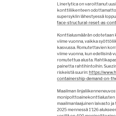
Linerlytica on varoittanut uu
konttiliikenteen odottamatto
supersyklin lähestyessä lopp
face-structural-reset-as-con
Konttialusmäärän odotetaan 
viime vuonna, vaikka syöttöli
kasvussa. Romutettavien kont
viime vuonna, kun edellisinä v
romutettua alusta. Rahtikapas
painetta rahtihintoihin. Suezi
riskeistä suurin:
https://www.
containership-demand-on-the
Maailman linjaliikenneneuvost
monipolttoainekonttialusten 
maailmanlaajuinen laivasto ja
2025 mennessä 1’126 alukseen
vesillä on 400 monipolttoain