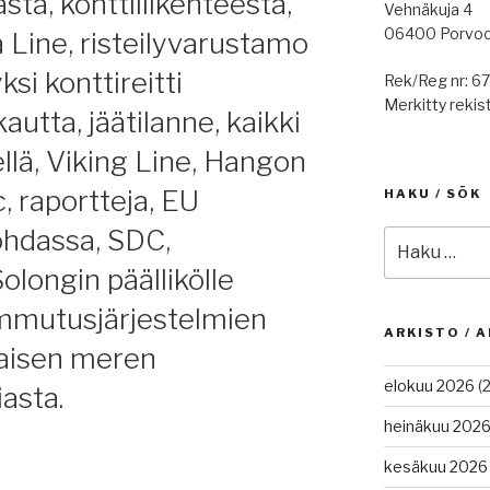
stä, konttiliikenteestä,
Vehnäkuja 4
06400 Porvo
 Line, risteilyvarustamo
yksi konttireitti
Rek/Reg nr: 6
Merkitty rekist
utta, jäätilanne, kaikki
ellä, Viking Line, Hangon
, raportteja, EU
HAKU / SÖK
kohdassa, SDC,
Etsi:
olongin päällikölle
ammutusjärjestelmien
ARKISTO / A
naisen meren
elokuu 2026
(2
iasta.
heinäkuu 202
kesäkuu 2026