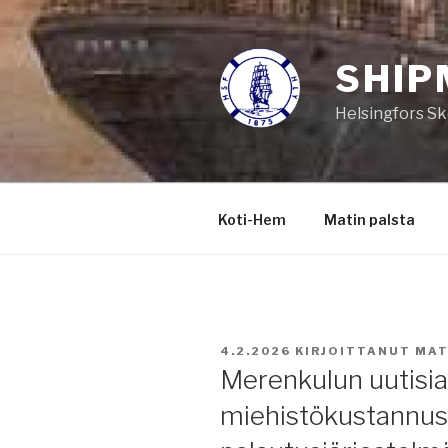
Siirry
sisältöön
SHIP
Helsingfors Sk
Koti-Hem
Matin palsta
JULKAISTU
4.2.2026
KIRJOITTANUT
MAT
Merenkulun uutisia
miehistökustannus