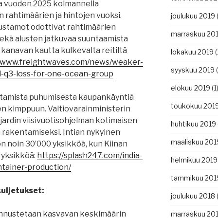
ta vuoden 2025 kolmannella
 rahtimäärien ja hintojen vuoksi.
joulukuu 2019
(
rustamot odottivat rahtimäärien
marraskuu 20
sekä alusten jatkuvaa suuntaamista
kanavan kautta kulkevalta reitiltä
lokakuu 2019
(
//www.freightwaves.com/news/weaker-
syyskuu 2019
(
d-q3-loss-for-one-ocean-group
elokuu 2019
(1
a satamista puhumisesta kaupankäyntiä
toukokuu 201
en kimppuun. Valtiovarainministerin
iljardin viisivuotisohjelman kotimaisen
huhtikuu 2019
rakentamiseksi. Intian nykyinen
maaliskuu 201
n noin 30’000 yksikköä, kun Kiinan
a yksikköä:
https://splash247.com/india-
helmikuu 2019
tainer-production/
tammikuu 201
kuljetukset:
joulukuu 2018
(
ennustetaan kasvavan keskimäärin
marraskuu 20