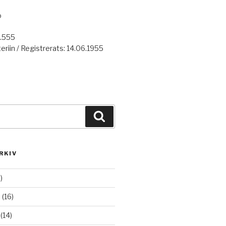
o
7.555
eriin / Registrerats: 14.06.1955
Haku
RKIV
)
6
(16)
(14)