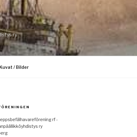
istys ry
Kuvat / Bilder
 FÖRENINGEN
eppsbefälhavareförening rf -
anpäällikköyhdistys ry
berg