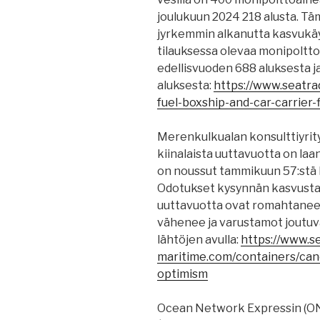
joulukuun 2024 218 alusta. T
jyrkemmin alkanutta kasvukäy
tilauksessa olevaa monipoltt
edellisvuoden 688 aluksesta j
aluksesta:
https://www.seatra
fuel-boxship-and-car-carrier
Merenkulkualan konsulttiyri
kiinalaista uuttavuotta on la
on noussut tammikuun 57:stä 
Odotukset kysynnän kasvusta 
uuttavuotta ovat romahtaneet,
vähenee ja varustamot joutuv
lähtöjen avulla:
https://www.s
maritime.com/containers/canc
optimism
Ocean Network Expressin (ONE