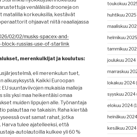
toukokuu 202
arustettuja venäläisiä drooneja on
 matalilla korkeuksilla, kestävät
huhtikuu 2025
peraattorit ohjaavat niitä reaaliajassa
maaliskuu 20
026/02/02/musks-spacex-and-
helmikuu 202
block-russias-use-of-starlink
tammikuu 202
lukset, merenkulkijat ja koulutus:
joulukuu 2024
marraskuu 20
sjärjestelmä, eli merenkulun tuet,
en alkusyksystä. Kaikki Euroopan
lokakuu 2024
(
EU suuntaviivojen mukaisia malleja
syyskuu 2024
 siis yksi maa heikentäisi omaa
lukset muiden lippujen alle. Työnantaja
elokuu 2024
(1
tio palauttaa ne takaisin. Raha kiertää
heinäkuu 202
kyseessä ovat samat rahat, jotka
Harva tulee ajatelleeksi, että
kesäkuu 2024
staja-autolautoilla kulkee yli 60 %