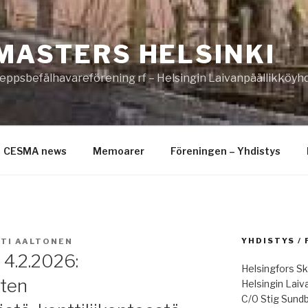
MASTERS HELSINKI
eppsbefälhavareförening rf – Helsingin Laivanpäällikköyhd
CESMA news
Memoarer
Föreningen – Yhdistys
YHDISTYS /
TI AALTONEN
 4.2.2026:
Helsingfors Sk
ten
Helsingin Laiv
C/0 Stig Sund