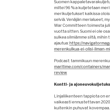
Suomen kappaletavarakuljetuk
miltei 96 %:a kuljetetaan mer
merikuljetukset kaikissa olo
selviä. Venäjän merialueet, my
War Committeen toimesta julis
vuotta sitten. Suomi ei ole os
sulkea silmiämme siltä, mihin 
ajautua:
https://navigatormaga
merenkulkua-ei-olisi-ilman-m
Podcast: tammikuun merenkul
maritime.com/containers/mari
review
Kontti- ja ajoneuvokuljetuks
Linjaliikenteen tappiota on e
vaikeasti ennustettavan 2020-
kuitenkin puhuvat kovempaa. E