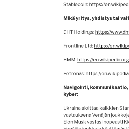
Stablecoin:
https://en.wikiped
Mikä yritys, yhdistys tai valt
DHT Holdings:
https://www.dh
Frontline Ltd:
https://en.wikip
HMM:
https://en.wikipedia.o
Petronas:
https://en.wikipedi
Navigointi, kommunikaatio, p
kyber:
Ukraina aloittaa kaikkien Sta
vastauksena Venäjän joukkoje
Elon Musk vastasi nopeasti Ki
Venäjän joukkoja käyttämästä