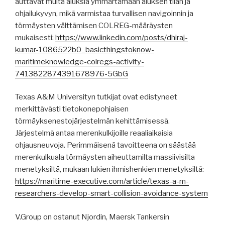
auttavat muita aluksia ymmärtämään aluksen tilan ja
ohjailukyvyn, mikä varmistaa turvallisen navigoinnin ja
törmäysten välttämisen COLREG-määräysten
mukaisesti:
https://www.linkedin.com/posts/dhiraj-
kumar-1086522b0_basicthingstoknow-
maritimeknowledge-colregs-activity-
7413822874391678976-5GbG
Texas A&M Universityn tutkijat ovat edistyneet
merkittävästi tietokonepohjaisen
törmäyksenestojärjestelmän kehittämisessä.
Järjestelmä antaa merenkulkijoille reaaliaikaisia ​​
ohjausneuvoja. Perimmäisenä tavoitteena on säästää
merenkulkuala törmäysten aiheuttamilta massiivisilta
menetyksiltä, ​​mukaan lukien ihmishenkien menetyksiltä:
https://maritime-executive.com/article/texas-a-m-
researchers-develop-smart-collision-avoidance-system
V.Group on ostanut Njordin, Maersk Tankersin