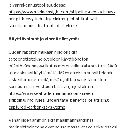
laivanrakennusteollisuudessa:
https://www.marineinsight.com/shipping-news/chinas-
hengli-heavy-industry-claims-global-first-with-
simultaneous-float-out-of-4-vlccs/
Käyttövoimat ja vihreä siirtymä:
Uuden raportin mukaan hiilidioksidin
talteenottoteknologioiden käyttöönoton
päästövähennysvaikutus merenkulkualalla saattaa jäädä
aliarvioiduksi käyttämällä IMO:n ohjeissa suosittelemia
laskentamenetelmiä, mikä rajoittaa varustamoiden
kannustimia investoida tällaisiin järjestelmiin:
https://www.seatrade-maritime.com/green-
shipping/imo-rules-understate-benefits-of-utilising-
captured-carbon-says-gcmd
Vähähiilisen ammoniakin maailmanmarkkinat
meripolttoaineena ovat nousemassa keskeiseksi osaksi