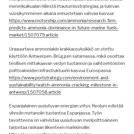
merenkulkualan hiilestä irtautumisstrategiaa, ja tulevan
vuosikymmenen aikana ennustetaan vahvaa kasvua:
https://www.motorship.com/ammonia/research-firm-
predicts-ammonia-dominance-in-future-marine-fuels-
market/1507079.article
Uraauurtava ammoniakin krakkausyksikkö on otettu
käyttöön Antwerpen-Brüggen satamassa, mikä osoittaa
teollisen mittakaavan vedyn tuotannon ja vaihtoehtoisten
polttoaineiden infrastruktuurin kasvua Euroopassa:
https://www.portstrategy.com/environment-and-
sustainability/watch-ammonia-cracking-milestone-in-
antwerp/1507058.article
Espanjalainen uusiutuvan energian yritys Reolum edistää
vihreän metanolin tuotantoa Espanjassa. Työn
tavoitteena on vahvistaa uusiutuvan meripolttoaineen
tarjontaa raskaan liikenteen markkinoille: