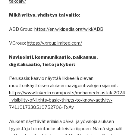
tekoaly/
Mikä yritys, yhdistys tai valtio:
ABB Group:
https://en.wikipedia.org/wiki/ABB
V.Group:
https://vgrouplimited.com/
Navigointi, kommunikaatio, paikannus,
digitalisaatio, tieto ja kyber:
Perusasia: kaavio näyttää liikkeellä olevan
moottorikäyttöisen aluksen navigointivalojen sijainnit:
https://www.linkedin.com/posts/mohamedmustafa2024
_visibility-of-lights-basic-things-to-know-activity-
7411917338519752706-FxAy
Alukset näyttävät erilaisia ​​päivä- ja yövaloja aluksen
tyypistä ja toimintaolosuhteista riippuen. Nämä signaalit