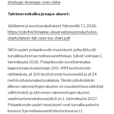
strategic-leverage-over-china
Talvimerenkulku ja napa-alueet:
Jäätilanne ja avustusrajoitukset Itämerellä 7.1.2026:
https://cdn.fmi.fi/marine-observations/products/ice-
charts/latest-full-color-ice-chart.pdf
IMOn uudet polaarikoodin muutokset, jotka liittyvät
turvallisuuteen ja matkasuunnitteluun, tulivat voimaan 1.
tammikuuta 2026. Polaarikoodin soveltamisalaa
laajennetaan koskemaan 300–499 bruttotonnin
rahtialuksia, yli 300 bruttotonnin huviveneitä ja yli 24
metrin pituisia kalastusaluksia. Tämän päivämäärän
jälkeen rakennettujen alusten on noudatettava sääntöjä
välittömästi, ja sitä ennen rakennettujen alusten
vaatimustenmukaisuuspäivä on 1. tammikuuta 2027.
Polaarikoodin uudet muutokset ovat turvallisuudesta
luvussa 9 ja matkasuunnittelusta luvussa 11: