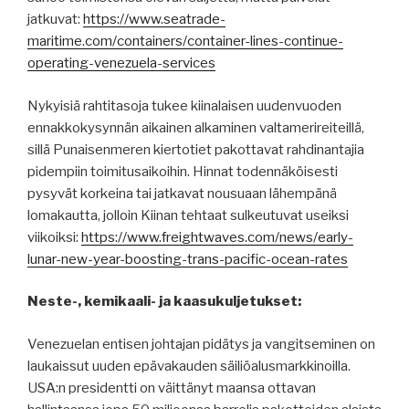
jatkuvat:
https://www.seatrade-
maritime.com/containers/container-lines-continue-
operating-venezuela-services
Nykyisiä rahtitasoja tukee kiinalaisen uudenvuoden
ennakkokysynnän aikainen alkaminen valtamerireiteillä,
sillä Punaisenmeren kiertotiet pakottavat rahdinantajia
pidempiin toimitusaikoihin. Hinnat todennäköisesti
pysyvät korkeina tai jatkavat nousuaan lähempänä
lomakautta, jolloin Kiinan tehtaat sulkeutuvat useiksi
viikoiksi:
https://www.freightwaves.com/news/early-
lunar-new-year-boosting-trans-pacific-ocean-rates
Neste-, kemikaali- ja kaasukuljetukset:
Venezuelan entisen johtajan pidätys ja vangitseminen on
laukaissut uuden epävakauden säiliöalusmarkkinoilla.
USA:n presidentti on väittänyt maansa ottavan