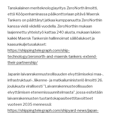
Tanskalainen meriteknologiayritys ZeroNorth ilmoitti,
että Kööpenhaminassa pääkonttoriaan pitävä Maersk
Tankers on päättänyt jatkaa kumppanuutta ZeroNorthin
kanssa vielä viidellä vuodella. ZeroNorthin mukaan
laajennettu yhteistyö kattaa 240 alusta, mukaan lukien
kaikki Maersk Tankersin hallinnoimat säiliöalukset ja
kaasunkuljetusalukset:
https://shippingtelegraph.com/ship-
technology/zeronorth-and-maersk-tankers-extend-
their-partnership/
Japanin laivanrakennusteollisuuden elvyttämiseksi maa-,
infrastruktuuri-, liikenne- ja matkailuministeriö ilmoitti 26.
joulukuuta virallisesti ”Laivanrakennusteollisuuden
elvyttämisen etenemissuunnitelmasta”, jossa esitetään
laivanrakennusten tuotantokapasiteettitavoitteet
vuoteen 2035 mennessä:
https://shippingtelegraph.com/shipyard-news/japan-