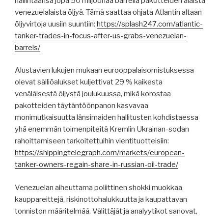
hallintaansa jopa 50 miljoonaa barrelia pakotteiden alaista
venezuelalaista öljyä. Tämä saattaa ohjata Atlantin altaan
öljyvirtoja uusiin suuntiin:
https://splash247.com/atlantic-
tanker-trades-in-focus-after-us-grabs-venezuelan-
barrels/
Alustavien lukujen mukaan eurooppalaisomistuksessa
olevat säiliöalukset kuljettivat 29 % kaikesta
venäläisestä öljystä joulukuussa, mikä korostaa
pakotteiden täytäntöönpanon kasvavaa
monimutkaisuutta länsimaiden hallitusten kohdistaessa
yhä enemmän toimenpiteitä Kremlin Ukrainan-sodan
rahoittamiseen tarkoitettuihin vientituotteisiin:
https://shippingtelegraph.com/markets/european-
tanker-owners-regain-share-in-russian-oil-trade/
Venezuelan aiheuttama poliittinen shokki muokkaa
kauppareittejä, riskinottohalukkuutta ja kaupattavan
tonniston määritelmää. Välittäjät ja analyytikot sanovat,