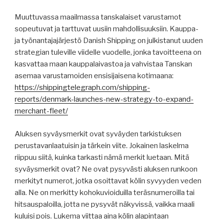
Muuttuvassa maailmassa tanskalaiset varustamot
sopeutuvat ja tarttuvat uusiin mahdollisuuksiin. Kauppa-
ja työnantajajärjestö Danish Shipping on julkistanut uuden
strategian tuleville viidelle vuodelle, jonka tavoitteena on
kasvattaa maan kauppalaivastoa ja vahvistaa Tanskan
asemaa varustamoiden ensisijaisena kotimaana:
https://shippingtelegraph.com/shipping-
reports/denmark-launches-new-strategy-to-expand-
merchant-fleet/
Aluksen syväysmerkit ovat syväyden tarkistuksen
perustavanlaatuisin ja tärkein viite. Jokainen laskelma
riippuu siitä, kuinka tarkasti nämä merkit luetaan. Mitä
syväysmerkit ovat? Ne ovat pysyvästi aluksen runkoon
merkityt numerot, jotka osoittavat kölin syvyyden veden
alla. Ne on merkitty kohokuvioiduilla teräsnumeroilla tai
hitsauspaloilla, jotta ne pysyvät näkyvissä, vaikka maali
kuluisi pois. Lukema viittaa aina kölin alapintaan