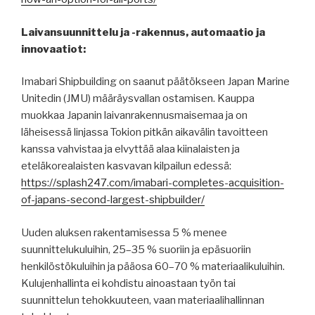
Laivansuunnittelu ja -rakennus, automaatio ja
innovaatiot:
Imabari Shipbuilding on saanut päätökseen Japan Marine
Unitedin (JMU) määräysvallan ostamisen. Kauppa
muokkaa Japanin laivanrakennusmaisemaa ja on
läheisessä linjassa Tokion pitkän aikavälin tavoitteen
kanssa vahvistaa ja elvyttää alaa kiinalaisten ja
eteläkorealaisten kasvavan kilpailun edessä:
https://splash247.com/imabari-completes-acquisition-
of-japans-second-largest-shipbuilder/
Uuden aluksen rakentamisessa 5 % menee
suunnittelukuluihin, 25–35 % suoriin ja epäsuoriin
henkilöstökuluihin ja pääosa 60–70 % materiaalikuluihin.
Kulujenhallinta ei kohdistu ainoastaan työn tai
suunnittelun tehokkuuteen, vaan materiaalihallinnan