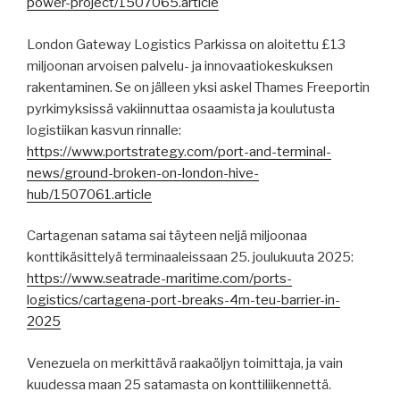
power-project/1507065.article
London Gateway Logistics Parkissa on aloitettu £13
miljoonan arvoisen palvelu- ja innovaatiokeskuksen
rakentaminen. Se on jälleen yksi askel Thames Freeportin
pyrkimyksissä vakiinnuttaa osaamista ja koulutusta
logistiikan kasvun rinnalle:
https://www.portstrategy.com/port-and-terminal-
news/ground-broken-on-london-hive-
hub/1507061.article
Cartagenan satama sai täyteen neljä miljoonaa
konttikäsittelyä terminaaleissaan 25. joulukuuta 2025:
https://www.seatrade-maritime.com/ports-
logistics/cartagena-port-breaks-4m-teu-barrier-in-
2025
Venezuela on merkittävä raakaöljyn toimittaja, ja vain
kuudessa maan 25 satamasta on konttiliikennettä.