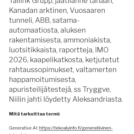
Tallink Grupp, jäätilanne tänään,
Kanadan arktinen, Vuosaaren
tunneli, ABB, satama-
automaatiosta, aluksen
rakentamisesta, ammoniakista,
luotsitikkaista, raportteja, IMO
2026, kaapelikatkosta, ketjutetut
rahtaussopimukset, valtamerten
happamoitumisesta,
apuristeilijätestejä, ss Tryggve,
Niilin jahti löydetty Aleksandriasta.
Mitä tarkoittaa termi:
Generative AI:
https://tekoalyinfo.fi/generatiivinen-