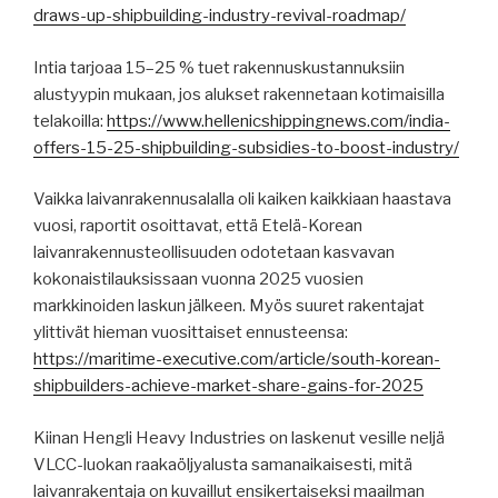
draws-up-shipbuilding-industry-revival-roadmap/
Intia tarjoaa 15–25 % tuet rakennuskustannuksiin
alustyypin mukaan, jos alukset rakennetaan kotimaisilla
telakoilla:
https://www.hellenicshippingnews.com/india-
offers-15-25-shipbuilding-subsidies-to-boost-industry/
Vaikka laivanrakennusalalla oli kaiken kaikkiaan haastava
vuosi, raportit osoittavat, että Etelä-Korean
laivanrakennusteollisuuden odotetaan kasvavan
kokonaistilauksissaan vuonna 2025 vuosien
markkinoiden laskun jälkeen. Myös suuret rakentajat
ylittivät hieman vuosittaiset ennusteensa:
https://maritime-executive.com/article/south-korean-
shipbuilders-achieve-market-share-gains-for-2025
Kiinan Hengli Heavy Industries on laskenut vesille neljä
VLCC-luokan raakaöljyalusta samanaikaisesti, mitä
laivanrakentaja on kuvaillut ensikertaiseksi maailman