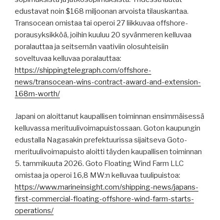
edustavat noin $168 miljoonan arvoista tilauskantaa.
Transocean omistaa tai operoi 27 liikkuvaa offshore-
porausyksikköä, joihin kuuluu 20 syvänmeren kelluvaa
poralauttaa ja seitsemän vaativiin olosuhteisiin
soveltuvaa kelluvaa poralauttaa:
https://shippingtelegraph.com/offshore-
news/transocean-wins-contract-award-and-extension-
168m-worth/
Japani on aloittanut kaupallisen toiminnan ensimmäisessä
kelluvassa merituulivoimapuistossaan. Goton kaupungin
edustalla Nagasakin prefektuurissa sijaitseva Goto-
merituulivoimapuisto aloitti täyden kaupallisen toiminnan
5. tammikuuta 2026. Goto Floating Wind Farm LLC
omistaa ja operoi 16,8 MW:n kelluvaa tuulipuistoa:
https://www.marineinsight.com/shipping-news/japans-
first-commercial-floating-offshore-wind-farm-starts-
operations/