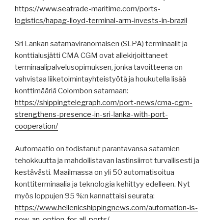
https://www.seatrade-maritime.com/ports-
logistics/hapag-lloyd-terminal-arm-invests-in-brazil
Sri Lankan satamaviranomaisen (SLPA) terminaalit ja
konttialusjätti CMA CGM ovat allekirjoittaneet
terminaalipalvelusopimuksen, jonka tavoitteena on
vahvistaa liiketoimintayhteistyötä ja houkutella lisää
konttimääriä Colombon satamaan:
https://shippingtelegraph.com/port-news/cma-cgm-
strengthens-presence-in-sri-lanka-with-port-
cooperation/
Automaatio on todistanut parantavansa satamien
tehokkuutta ja mahdollistavan lastinsiirrot turvallisesti ja
kestävästi. Maailmassa on yli 50 automatisoitua
konttiterminaalia ja teknologia kehittyy edelleen. Nyt
myös loppujen 95 %:n kannattaisi seurata:
https://www.hellenicshippingnews.com/automation-is-
now-an-option-for-all-ports/