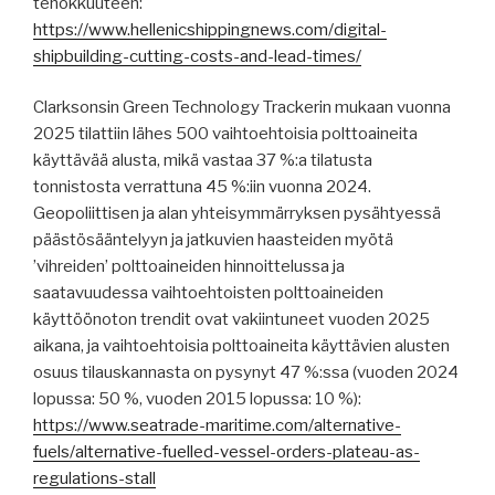
tehokkuuteen:
https://www.hellenicshippingnews.com/digital-
shipbuilding-cutting-costs-and-lead-times/
Clarksonsin Green Technology Trackerin mukaan vuonna
2025 tilattiin lähes 500 vaihtoehtoisia polttoaineita
käyttävää alusta, mikä vastaa 37 %:a tilatusta
tonnistosta verrattuna 45 %:iin vuonna 2024.
Geopoliittisen ja alan yhteisymmärryksen pysähtyessä
päästösääntelyyn ja jatkuvien haasteiden myötä
’vihreiden’ polttoaineiden hinnoittelussa ja
saatavuudessa vaihtoehtoisten polttoaineiden
käyttöönoton trendit ovat vakiintuneet vuoden 2025
aikana, ja vaihtoehtoisia polttoaineita käyttävien alusten
osuus tilauskannasta on pysynyt 47 %:ssa (vuoden 2024
lopussa: 50 %, vuoden 2015 lopussa: 10 %):
https://www.seatrade-maritime.com/alternative-
fuels/alternative-fuelled-vessel-orders-plateau-as-
regulations-stall