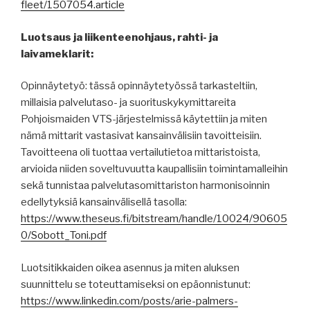
fleet/1507054.article
Luotsaus ja liikenteenohjaus, rahti- ja
laivameklarit:
Opinnäytetyö: tässä opinnäytetyössä tarkasteltiin,
millaisia palvelutaso- ja suorituskykymittareita
Pohjoismaiden VTS-järjestelmissä käytettiin ja miten
nämä mittarit vastasivat kansainvälisiin tavoitteisiin.
Tavoitteena oli tuottaa vertailutietoa mittaristoista,
arvioida niiden soveltuvuutta kaupallisiin toimintamalleihin
sekä tunnistaa palvelutasomittariston harmonisoinnin
edellytyksiä kansainvälisellä tasolla:
https://www.theseus.fi/bitstream/handle/10024/90605
0/Sobott_Toni.pdf
Luotsitikkaiden oikea asennus ja miten aluksen
suunnittelu se toteuttamiseksi on epäonnistunut:
https://www.linkedin.com/posts/arie-palmers-