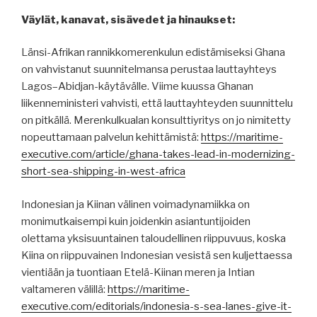
Väylät, kanavat, sisävedet ja hinaukset:
Länsi-Afrikan rannikkomerenkulun edistämiseksi Ghana
on vahvistanut suunnitelmansa perustaa lauttayhteys
Lagos–Abidjan-käytävälle. Viime kuussa Ghanan
liikenneministeri vahvisti, että lauttayhteyden suunnittelu
on pitkällä. Merenkulkualan konsulttiyritys on jo nimitetty
nopeuttamaan palvelun kehittämistä:
https://maritime-
executive.com/article/ghana-takes-lead-in-modernizing-
short-sea-shipping-in-west-africa
Indonesian ja Kiinan välinen voimadynamiikka on
monimutkaisempi kuin joidenkin asiantuntijoiden
olettama yksisuuntainen taloudellinen riippuvuus, koska
Kiina on riippuvainen Indonesian vesistä sen kuljettaessa
vientiään ja tuontiaan Etelä-Kiinan meren ja Intian
valtameren välillä:
https://maritime-
executive.com/editorials/indonesia-s-sea-lanes-give-it-