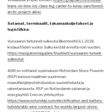
leans-on-lone-ice-class-lng-carrier-to-keep-sanctioned-
arctic-project-alive/
Satamat, terminaalit, takamaakuljetukset ja
logistiikka:
Vuosaaren tietunneli sulkeutui liikenteeltä 6.1.2026
korjaustöiden vuoksi. Sulku kestää arviolta noin vuoden:
https://navigatormagazine.fi/uutiset/vuosaaren-tunneli-
sulkeutui/
ABB on voittanut sopimuksen Rotterdam Shore Powerin
(RSP) kanssa maailman suurimman
maasähköjärjestelmäverkon suunnittelusta ja
rakentamisesta. RSP on Rotterdamin sataman ja
energiayhtiö Enecon yhteisyritys:
https://www.motorship.com/electrification-and-battery-
hybrids/abb-wins-contract-for-worlds-largest-shore-