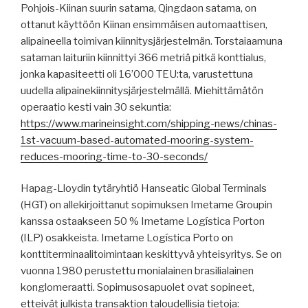
Pohjois-Kiinan suurin satama, Qingdaon satama, on
ottanut käyttöön Kiinan ensimmäisen automaattisen,
alipaineella toimivan kiinnitysjärjestelmän. Torstaiaamuna
sataman laituriin kiinnittyi 366 metriä pitkä konttialus,
jonka kapasiteetti oli 16’000 TEU:ta, varustettuna
uudella alipainekiinnitysjärjestelmällä. Miehittämätön
operaatio kesti vain 30 sekuntia:
https://www.marineinsight.com/shipping-news/chinas-
1st-vacuum-based-automated-mooring-system-
reduces-mooring-time-to-30-seconds/
Hapag-Lloydin tytäryhtiö Hanseatic Global Terminals
(HGT) on allekirjoittanut sopimuksen Imetame Groupin
kanssa ostaakseen 50 % Imetame Logística Porton
(ILP) osakkeista. Imetame Logística Porto on
konttiterminaalitoimintaan keskittyvä yhteisyritys. Se on
vuonna 1980 perustettu monialainen brasilialainen
konglomeraatti. Sopimusosapuolet ovat sopineet,
etteivät julkista transaktion taloudellisia tietoja: