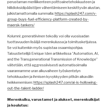
perustaman meriliikenteen polttoainetehokkuuteen ja
hiilidioksidipäästöjen vähentämiseen keskittyvän alustan,
julkistamattomalla summalla:
https://splash247.com/v-
group-buys-fuel-efficiency-platform-created-by-
maersk-tankers/
Kolumni: generatiivinen tekoäly voi olla vuosisadan
tuottavuuden lisääjä merenkulussa ja toimitusketjuissa.
Se voi kuitenkin myös supistaa osaamispohjaa.
Taloustieteilijä Enrique Iden artikkelissa ”Automation, AI,
and the Transgenerational Transmission of Knowledge”
väitetään, että aggressiivisesti automatisoimalla
vaarannamme uran alkuvaiheen työskentelyn
tehokkuuden ja ihmisen kyvykkyyden pitkän aikavälin
heikkenemisen:
https://splash247.com/ai-is-hollowing-
out-the-talent-ladder/
Merenkulku, varustamot ja alukset, merenkulkijat
ja koulutus: