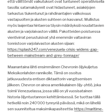
että välittömät vaikutukset ovat tuntuneet operatiivisella
tasolla: satamakäynnit ovat hidastuneet, asiakirjojen
tarkastus tiukentunut ja rahdinantajien valikoivuus
vastapuolten ja alusten suhteen on kasvanut. Mullistus
myös laajentaa hintaeroa täysin määräyksiä noudattavien
alusten ja varjolaivaston välillä. Pakotteiden poistuessa
vientivirrat perustuisivat yhä enemmän valtavirran
tonnistoon varjolaivaston alusten sijaan:
https://splash247.com/venezuela-crisis-widens-gap-
between-mainstream-and-grey-tonnage/
Maanantaina lähti ensimmäinen Chevronin öljykuljetus
Meksikonlahden rannikolle. Tämä on osoitus
jatkuvuudesta entisen diktaattorin vangitsemisen
jälkeen. Chevron on ainoa amerikkalainen öljy-yhtiö, joka
toimii Venezuelassa, jossa sillä on yli vuosisatainen
historia öljyntuotannon kehittämisessä. Se tuottaa tällä
hetkellä noin 240’000 tynnyriä päivässä, mikä on lähellä
sen suunniteltua maksimikapasiteettia:
https://maritime-