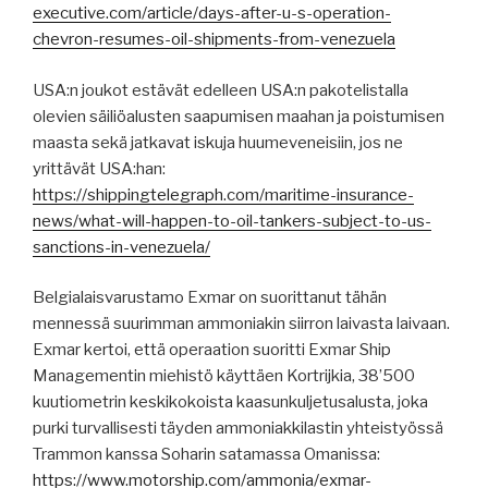
executive.com/article/days-after-u-s-operation-
chevron-resumes-oil-shipments-from-venezuela
USA:n joukot estävät edelleen USA:n pakotelistalla
olevien säiliöalusten saapumisen maahan ja poistumisen
maasta sekä jatkavat iskuja huumeveneisiin, jos ne
yrittävät USA:han:
https://shippingtelegraph.com/maritime-insurance-
news/what-will-happen-to-oil-tankers-subject-to-us-
sanctions-in-venezuela/
Belgialaisvarustamo Exmar on suorittanut tähän
mennessä suurimman ammoniakin siirron laivasta laivaan.
Exmar kertoi, että operaation suoritti Exmar Ship
Managementin miehistö käyttäen Kortrijkia, 38’500
kuutiometrin keskikokoista kaasunkuljetusalusta, joka
purki turvallisesti täyden ammoniakkilastin yhteistyössä
Trammon kanssa Soharin satamassa Omanissa:
https://www.motorship.com/ammonia/exmar-