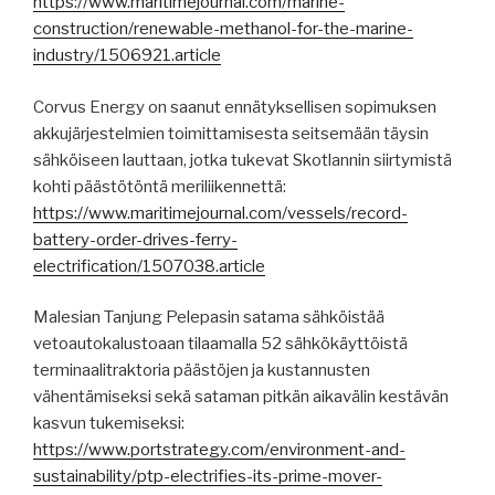
https://www.maritimejournal.com/marine-
construction/renewable-methanol-for-the-marine-
industry/1506921.article
Corvus Energy on saanut ennätyksellisen sopimuksen
akkujärjestelmien toimittamisesta seitsemään täysin
sähköiseen lauttaan, jotka tukevat Skotlannin siirtymistä
kohti päästötöntä meriliikennettä:
https://www.maritimejournal.com/vessels/record-
battery-order-drives-ferry-
electrification/1507038.article
Malesian Tanjung Pelepasin satama sähköistää
vetoautokalustoaan tilaamalla 52 sähkökäyttöistä
terminaalitraktoria päästöjen ja kustannusten
vähentämiseksi sekä sataman pitkän aikavälin kestävän
kasvun tukemiseksi:
https://www.portstrategy.com/environment-and-
sustainability/ptp-electrifies-its-prime-mover-