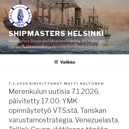
Siirry
sisältöön
SHIPMASTERS HELSINKI
Helsingfors Skeppsbefälhavareförening rf – Helsingin
Laivanpäällikköyhdistys ry
Valikko
JULKAISTU
7.1.2026
KIRJOITTANUT
MATTI AALTONEN
Merenkulun uutisia 7.1.2026,
päivitetty 17.00: YMK
opinnäytetyö VTS:stä, Tanskan
varustamostrategia, Venezuelasta,