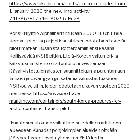
https://www.linkedin.com/posts/bimco_reminder-from-
1-january-2026-the-new-imo-activity-
7413867817546080256-Po28
Konsulttiyhtiö Alphalinerin mukaan 3’000 TEU:n Etelä-
Korean lipun alla purjehtivan aluksen odotetaan tekevän
pilottimatkan Busanista Rotterdamiin ensi kesänä
Koillisväylää (NSR) pitkin. Etelä-Korean valtameri- ja
kalastusministeriö on sitoutunut investoimaan
jäävahvistettujen alusten suunnitteluun ja parantamaan
Jinhaen ja Gwangyangin satamia valmistautuakseen
NSR-palveluihin, joiden odotetaan alkavan vuoteen 2030
mennessä:
https://www.seatrade-
maritime.com/containers/south-korea-prepares-for-
arctic-container-transit-pilot
Ilmastonmuutoksen vaikuttaessa edelleen arktiseen
alueeseen Kanadan pohjoisimpien alueiden pitkään
jäätyneet vedet ovat nyt ensimmäistä kertaa