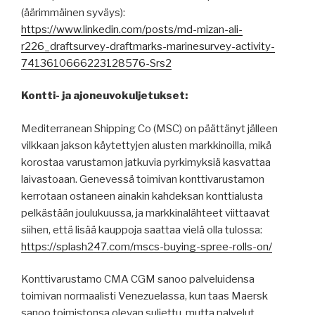
(äärimmäinen syväys):
https://www.linkedin.com/posts/md-mizan-ali-
r226_draftsurvey-draftmarks-marinesurvey-activity-
7413610666223128576-Srs2
Kontti- ja ajoneuvokuljetukset:
Mediterranean Shipping Co (MSC) on päättänyt jälleen
vilkkaan jakson käytettyjen alusten markkinoilla, mikä
korostaa varustamon jatkuvia pyrkimyksiä kasvattaa
laivastoaan. Genevessä toimivan konttivarustamon
kerrotaan ostaneen ainakin kahdeksan konttialusta
pelkästään joulukuussa, ja markkinalähteet viittaavat
siihen, että lisää kauppoja saattaa vielä olla tulossa:
https://splash247.com/mscs-buying-spree-rolls-on/
Konttivarustamo CMA CGM sanoo palveluidensa
toimivan normaalisti Venezuelassa, kun taas Maersk
sanoo toimistonsa olevan suljettu, mutta palvelut