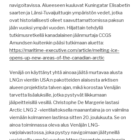
navigoitavissa. Alueeseen kuuluvat Kuningatar Elisabetin
saarten ja Länsi-Tuvaijuittuqin ympäristön vedet, jotka
ovat historiallisesti olleet saavuttamattomissa paksun
jään vuoksi ympäri vuoden. Hiljattain tehdyllä
tutkimusretkellä kanadalainen jäänmurtaja CCGS
Amundsen kuitenkin pääsi tutkimaan aluetta:
https://maritime-executive.com/article/melting-ice-
opens-up-new-areas-of-the-canadian-arctic
Venäjä on käyttänyt yhtä ainoaa jäätä murtavaa alusta
LNG:n vientiin USA:n pakotteiden alaisesta arktisen
alueen projektista talven ajan, mikä korostaa Venäjän
tarvetta lisäaluksille, jotka pystyvät liikkumaan
jääpeitteisillä vesillä. Christophe De Margerie lastasi
Arctic LNG 2 -vientilaitoksella maanantaina ja on valmiina
viemään kolmannen lastinsa sitten 20. joulukuuta. Se on
ainoa toiminnassa oleva alus Venäjän LNG-
varjolaivastossa, joka pystyy navigoimaan jäätyneillä
vesialueilla ympäri vuoden:
https://gcaptain.com/russia-