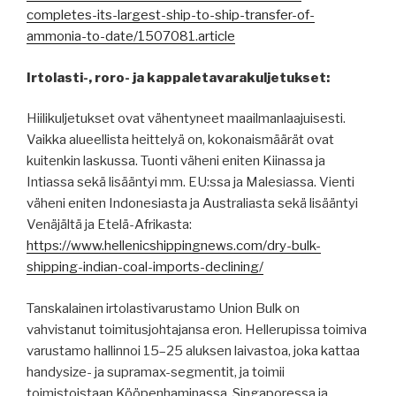
completes-its-largest-ship-to-ship-transfer-of-
ammonia-to-date/1507081.article
Irtolasti-, roro- ja kappaletavarakuljetukset:
Hiilikuljetukset ovat vähentyneet maailmanlaajuisesti.
Vaikka alueellista heittelyä on, kokonaismäärät ovat
kuitenkin laskussa. Tuonti väheni eniten Kiinassa ja
Intiassa sekä lisääntyi mm. EU:ssa ja Malesiassa. Vienti
väheni eniten Indonesiasta ja Australiasta sekä lisääntyi
Venäjältä ja Etelä-Afrikasta:
https://www.hellenicshippingnews.com/dry-bulk-
shipping-indian-coal-imports-declining/
Tanskalainen irtolastivarustamo Union Bulk on
vahvistanut toimitusjohtajansa eron. Hellerupissa toimiva
varustamo hallinnoi 15–25 aluksen laivastoa, joka kattaa
handysize- ja supramax-segmentit, ja toimii
toimistoistaan ​​Kööpenhaminassa, Singaporessa ja