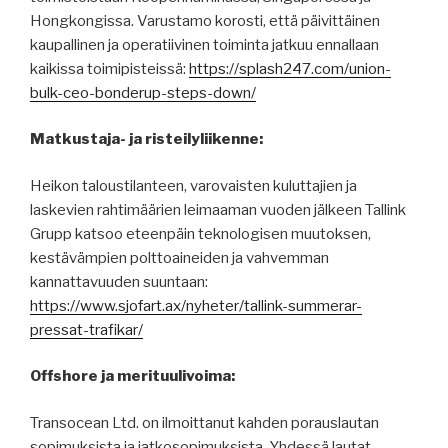
Hongkongissa. Varustamo korosti, että päivittäinen
kaupallinen ja operatiivinen toiminta jatkuu ennallaan
kaikissa toimipisteissä:
https://splash247.com/union-
bulk-ceo-bonderup-steps-down/
Matkustaja- ja risteilyliikenne:
Heikon taloustilanteen, varovaisten kuluttajien ja
laskevien rahtimäärien leimaaman vuoden jälkeen Tallink
Grupp katsoo eteenpäin teknologisen muutoksen,
kestävämpien polttoaineiden ja vahvemman
kannattavuuden suuntaan:
https://www.sjofart.ax/nyheter/tallink-summerar-
pressat-trafikar/
Offshore ja merituulivoima:
Transocean Ltd. on ilmoittanut kahden porauslautan
sopimuksista ja jatkosopimuksista. Yhdessä lautat