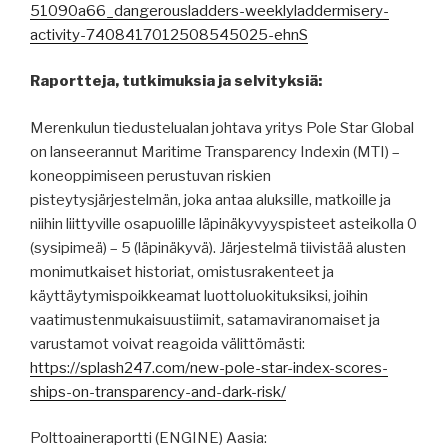
51090a66_dangerousladders-weeklyladdermisery-
activity-7408417012508545025-ehnS
Raportteja, tutkimuksia ja selvityksiä:
Merenkulun tiedustelualan johtava yritys Pole Star Global
on lanseerannut Maritime Transparency Indexin (MTI) –
koneoppimiseen perustuvan riskien
pisteytysjärjestelmän, joka antaa aluksille, matkoille ja
niihin liittyville osapuolille läpinäkyvyyspisteet asteikolla 0
(sysipimeä) – 5 (läpinäkyvä). Järjestelmä tiivistää alusten
monimutkaiset historiat, omistusrakenteet ja
käyttäytymispoikkeamat luottoluokituksiksi, joihin
vaatimustenmukaisuustiimit, satamaviranomaiset ja
varustamot voivat reagoida välittömästi:
https://splash247.com/new-pole-star-index-scores-
ships-on-transparency-and-dark-risk/
Polttoaineraportti (ENGINE) Aasia: