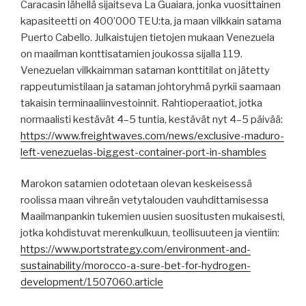
Caracasin lähellä sijaitseva La Guaiara, jonka vuosittainen
kapasiteetti on 400’000 TEU:ta, ja maan vilkkain satama
Puerto Cabello. Julkaistujen tietojen mukaan Venezuela
on maailman konttisatamien joukossa sijalla 119.
Venezuelan vilkkaimman sataman konttitilat on jätetty
rappeutumistilaan ja sataman johtoryhmä pyrkii saamaan
takaisin terminaaliinvestoinnit. Rahtioperaatiot, jotka
normaalisti kestävät 4–5 tuntia, kestävät nyt 4–5 päivää:
https://www.freightwaves.com/news/exclusive-maduro-
left-venezuelas-biggest-container-port-in-shambles
Marokon satamien odotetaan olevan keskeisessä
roolissa maan vihreän vetytalouden vauhdittamisessa
Maailmanpankin tukemien uusien suositusten mukaisesti,
jotka kohdistuvat merenkulkuun, teollisuuteen ja vientiin:
https://www.portstrategy.com/environment-and-
sustainability/morocco-a-sure-bet-for-hydrogen-
development/1507060.article