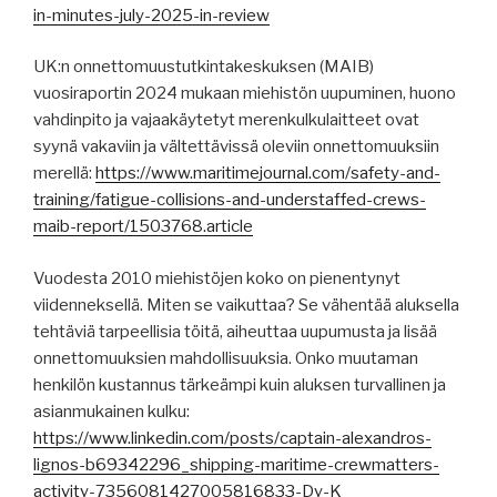
in-minutes-july-2025-in-review
UK:n onnettomuustutkintakeskuksen (MAIB)
vuosiraportin 2024 mukaan miehistön uupuminen, huono
vahdinpito ja vajaakäytetyt merenkulkulaitteet ovat
syynä vakaviin ja vältettävissä oleviin onnettomuuksiin
merellä:
https://www.maritimejournal.com/safety-and-
training/fatigue-collisions-and-understaffed-crews-
maib-report/1503768.article
Vuodesta 2010 miehistöjen koko on pienentynyt
viidenneksellä. Miten se vaikuttaa? Se vähentää aluksella
tehtäviä tarpeellisia töitä, aiheuttaa uupumusta ja lisää
onnettomuuksien mahdollisuuksia. Onko muutaman
henkilön kustannus tärkeämpi kuin aluksen turvallinen ja
asianmukainen kulku:
https://www.linkedin.com/posts/captain-alexandros-
lignos-b69342296_shipping-maritime-crewmatters-
activity-7356081427005816833-Dy-K