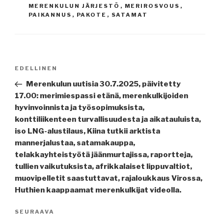
MERENKULUN JÄRJESTÖ
,
MERIROSVOUS
,
PAIKANNUS
,
PAKOTE
,
SATAMAT
Artikkelien
Edellinen
EDELLINEN
selaus
artikkeli
Merenkulun uutisia 30.7.2025, päivitetty
17.00: merimiespassi etänä, merenkulkijoiden
hyvinvoinnista ja työsopimuksista,
konttiliikenteen turvallisuudesta ja aikatauluista,
iso LNG-alustilaus, Kiina tutkii arktista
mannerjalustaa, satamakauppa,
telakkayhteistyötä jäänmurtajissa, raportteja,
tullien vaikutuksista, afrikkalaiset lippuvaltiot,
muovipelletit saastuttavat, rajaloukkaus Virossa,
Huthien kaappaamat merenkulkijat videolla.
Seuraava
SEURAAVA