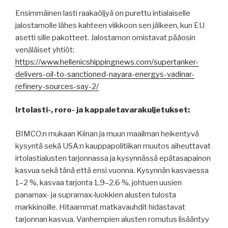
Ensimmäinen lasti raakaöljyä on purettu intialaiselle
jalostamolle lähes kahteen viikkoon sen jälkeen, kun EU
asetti sille pakotteet. Jalostamon omistavat pääosin
venäläiset yhtiöt:
https://www.hellenicshippingnews.com/supertanker-
delivers-oil-to-sanctioned-nayara-energys-vadinar-
refinery-sources-say-2/
Irtolasti-, roro- ja kappaletavarakuljetukset:
BIMCO:n mukaan Kiinan ja muun maailman heikentyvä
kysyntä sekä USA:n kauppapolitiikan muutos aiheuttavat
irtolastialusten tarjonnassa ja kysynnässä epätasapainon
kasvua sekä tänä että ensi vuonna. Kysynnän kasvaessa
1–2 %, kasvaa tarjonta 1,9–2,6 %, johtuen uusien
panamax- ja supramax-luokkien alusten tulosta
markkinoille. Hitaammat matkavauhdit hidastavat
tarjonnan kasvua. Vanhempien alusten romutus lisääntyy