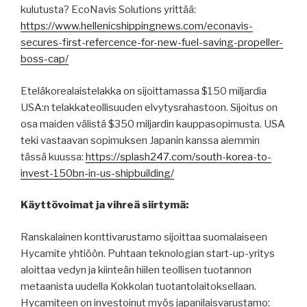
kulutusta? EcoNavis Solutions yrittää:
https://www.hellenicshippingnews.com/econavis-
secures-first-refercence-for-new-fuel-saving-propeller-
boss-cap/
Eteläkorealaistelakka on sijoittamassa $150 miljardia
USA:n telakkateollisuuden elvytysrahastoon. Sijoitus on
osa maiden välistä $350 miljardin kauppasopimusta. USA
teki vastaavan sopimuksen Japanin kanssa aiemmin
tässä kuussa:
https://splash247.com/south-korea-to-
invest-150bn-in-us-shipbuilding/
Käyttövoimat ja vihreä siirtymä:
Ranskalainen konttivarustamo sijoittaa suomalaiseen
Hycamite yhtiöön. Puhtaan teknologian start-up-yritys
aloittaa vedyn ja kiinteän hiilen teollisen tuotannon
metaanista uudella Kokkolan tuotantolaitoksellaan.
Hycamiteen on investoinut myös japanilaisvarustamo: