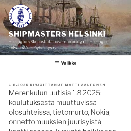
Siirry
sisältöön
SHIPMASTERS HELSINKI
Helsingfors Skeppsbefälhavareförening rf – Helsingin
Laivanpäällikköyhdistys ry
Valikko
JULKAISTU
1.8.2025
KIRJOITTANUT
MATTI AALTONEN
Merenkulun uutisia 1.8.2025:
koulutuksesta muuttuvissa
olosuhteissa, tietomurto, Nokia,
onnettomuuksien juurisyistä,