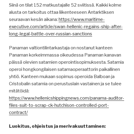
Siinä on tilat 152 matkustajalle 52 sviitissä. Kaikki kolme
alusta on tarkoitus ottaa liikenteeseen Antarktiksen
seuraavan kesän aikana:
https://www.maritime-
executive.com/article/swan-hellenic-regains-ship-after-
long-legal-battle-over-russian-sanctions
Panaman valtiontilintarkastaja on nostanut kanteen
Panaman korkeimmassa oikeudessa Panaman kanavan
päissä olevien satamien operointisopimuksesta. Satamia
operoi hongkongilaisen satamaoperaattorin paikallinen
yhtiö. Kanteen mukaan sopimus operoida Balboan ja
Cristobalin satamia on perustuslain vastainen ja se tulee
mitätöidä:
https://www.hellenicshippingnews.com/panama-auditor-
files-suit-to-scrap-ck-hutchison-controlled-port-
contract/
Luokitus, ohjeistus ja merivakuuttaminen: