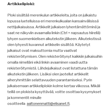
Artikkeliploki:
Ploki sisältää merenkulun artikkeleita, joita on julkaistu
lopussa luetelluissa eri merenkulkualan kansainvälisissä
nettijulkaisuissa. Artikkelit julkaisen lyhentämättöminä ja
saat ne näkyviin avaamalla linkin (Ctrl + napsautus hiirellä)
lyhyen suomenkielisen alkutekstin jälkeen. Alkutekstissä
olen lyhyesti kuvannut artikkelin sisältöä. Käytetyt
julkaisut ovat maksuttomia mutta vaativat
rekisteröitymisen. Olen rekisteröitynyt kaikkiin julkaisuihin
omalla nimelläni eikä linkin avaaminen vaadi uutta
rekisteröitymistä. Lähdejulkaisut ovat listattuna tämän
alkutekstin jälkeen. Lisäksi olen jaotellut artikkelit
aiheryhmittäin selattavuuden parantamiseksi. Pyrin
julkaisemaan artikkeliplokin kolme kertaa viikossa. Mikäli
teillä on plokista kysyttävää, voitte osoittaa kysymykset
ja kommentit minulle
osoitteella
aaltonenmatti@elisanet.fi
.