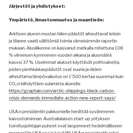
Järjestöt ja yhdistykset:
Ympäristö, ilmastonmuutos ja maantiede:
Arktisen alueen mustan hiilen päästöt aiheuttavat kriisin
ja tilanne vaatii välittömiä toimia viimeisimmän raportin
mukaan. Alusliikenne on kasvanut matkalla mitattuna 108
% viimeisen kymmenen vuoden aikana ja alusmäärä
kasvoi 37 %. Useimmat alukset käyttävät polttoaineita,
joiden pienhiukkaspäästöt ovat suuria ja niiden
aiheuttama lämpövaikutus on 1’500 kertaa suurempi kuin
CO₂:n kiihdyttäen sulamista alueella:
https://gcaptain.com/arctic-shippings-black-carbon-
crisis-demands-immediate-action-new-report-says/
USA:n presidentin pakkomielle herättää syvänmeren
kaivostoiminnan. Australialaisen start-up yrityksen
toimitusjohtajan puheet ovat langenneet hedelmälliseen