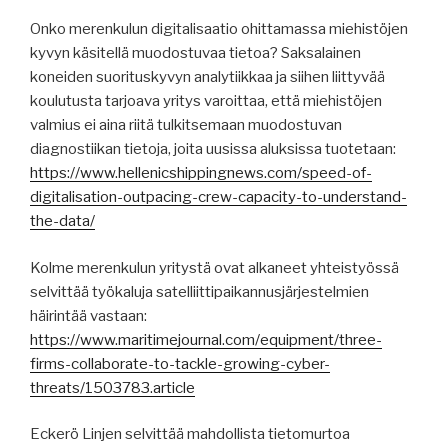
Onko merenkulun digitalisaatio ohittamassa miehistöjen
kyvyn käsitellä muodostuvaa tietoa? Saksalainen
koneiden suorituskyvyn analytiikkaa ja siihen liittyvää
koulutusta tarjoava yritys varoittaa, että miehistöjen
valmius ei aina riitä tulkitsemaan muodostuvan
diagnostiikan tietoja, joita uusissa aluksissa tuotetaan:
https://www.hellenicshippingnews.com/speed-of-
digitalisation-outpacing-crew-capacity-to-understand-
the-data/
Kolme merenkulun yritystä ovat alkaneet yhteistyössä
selvittää työkaluja satelliittipaikannusjärjestelmien
häirintää vastaan:
https://www.maritimejournal.com/equipment/three-
firms-collaborate-to-tackle-growing-cyber-
threats/1503783.article
Eckerö Linjen selvittää mahdollista tietomurtoa