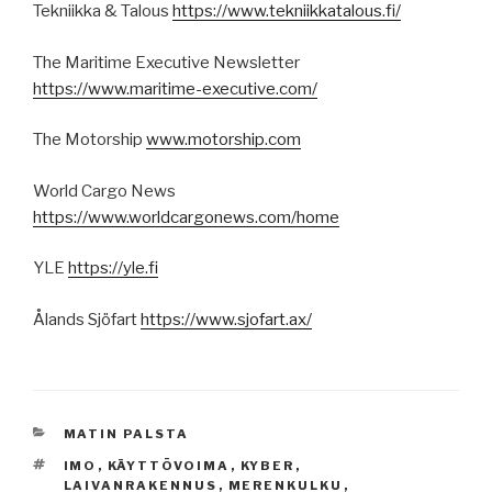
Tekniikka & Talous
https://www.tekniikkatalous.fi/
The Maritime Executive Newsletter
https://www.maritime-executive.com/
The Motorship
www.motorship.com
World Cargo News
https://www.worldcargonews.com/home
YLE
https://yle.fi
Ålands Sjöfart
https://www.sjofart.ax/
KATEGORIAT
MATIN PALSTA
AVAINSANAT
IMO
,
KÄYTTÖVOIMA
,
KYBER
,
LAIVANRAKENNUS
,
MERENKULKU
,