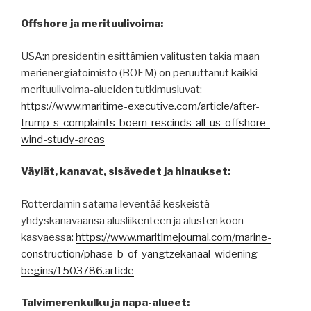
Offshore ja merituulivoima:
USA:n presidentin esittämien valitusten takia maan
merienergiatoimisto (BOEM) on peruuttanut kaikki
merituulivoima-alueiden tutkimusluvat:
https://www.maritime-executive.com/article/after-
trump-s-complaints-boem-rescinds-all-us-offshore-
wind-study-areas
Väylät, kanavat, sisävedet ja hinaukset:
Rotterdamin satama leventää keskeistä
yhdyskanavaansa alusliikenteen ja alusten koon
kasvaessa:
https://www.maritimejournal.com/marine-
construction/phase-b-of-yangtzekanaal-widening-
begins/1503786.article
Talvimerenkulku ja napa-alueet: