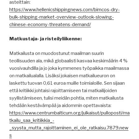
asteittain:
https://www.hellenicshippingnews.com/bimcos-dry-
bulk-shipping-market-overview-outlook-slowing-
chinese-economy-threatens-demand/
Matkustaja- ja risteilyliikenne:
Matkailusta on muodostunut maailman suurin
teollisuuden ala, mikä globaalisti kasvaa keskimäärin 4 %
vuosivauhdilla ja jo joka kymmenes työpaikka maailmassa
on matkailualalla. Lisäksi jokaisen matkailueuron on
laskettu tuovan 0,61 euroa muille toimialoille. Sen sijaan
että kritiikki johtaisi rajoittamiseen tai matkailijoiden
syyllistämiseen, tulisi meidän pohtia, miten matkailusta
tehdään kestävämpää ja aidommin opettavaista:
https://www.centrumbalticum.org/julkaisut/pulloposti/ma
tkailu_saa_kritiikkia_-
_syysta_mutta_rajoittaminen_ei_ole_ratkaisu.7879.new
s