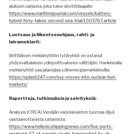
aluksen sarjasta, joka tulee skottitilaajalle:
https://www.maritimejournal.com/vessels/battery-
hybrid-ferry-takes-second-sea-trial/1503767.article
Luotsaus ja liikenteenohjaus, rahti- ja
laivameklarit:
Brittiläisen meklariyhtiön tytäryhtiö on ostanut
yhdysvaltalaisen ydinpolttoaineen välittäjän. Hankinnalla
meklariyhtiö saa jalansijaa ydinenergiamarkkinoilla:
https://splash247.com/ssy-moves-into-nuclear-fuel-
markets/
Raportteja, tutkimuksia ja selvityksiä:
Analyysi (CREA) Venäjän varjolaivaston tuomaa öljyä
vastaanottavista satamista:
https://www.hellenicshippingnews.com/five-ports-
received-57-of-russian-crude-transported-by-uk-