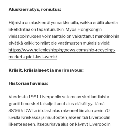
Aluskierrätys, romutus:
Hiljaista on aluskierrätysmarkkinoilla, vaikka eräillä alueilla
liikehdintää on tapahtunutkin. Myös Hongkongin
yleissopimuksen voimaantulo on vaikuttanut markkinoihin
eivätkä kaikki toimijat ole vaatimusten mukaisia vielä:
https://www.hellenicshippingnews.com/ship-recycling-
market-quiet-last-week/
Kriisit, kriisialueet ja merirosvous:
Historian havinaa:
Vuodesta 1991 Liverpoolin satamaan skotlantilaista
graniittimursketta kuljettanut alus eläköityy. Tämä
38’995 DWT:n irtolastialus rakennettiin alun perin 70-
luvulla Kreikassa ja muutosten jälkeen tuli Liverpoolin
liikenteeseen. Itsepurkava alus on käynyt Liverpoolin