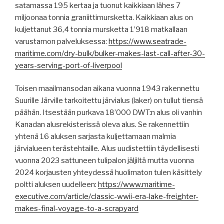
satamassa 195 kertaa ja tuonut kaikkiaan lähes 7
miljoonaa tonnia graniittimursketta. Kaikkiaan alus on
kuljettanut 36,4 tonnia mursketta 1’918 matkallaan
varustamon palveluksessa:
https://www.seatrade-
maritime.com/dry-bulk/bulker-makes-last-call-after-30-
years-serving-port-of-liverpool
Toisen maailmansodan aikana vuonna 1943 rakennettu
Suurille Järville tarkoitettu järvialus (laker) on tullut tiensä
päähän. Itsestään purkava 18’000 DWT:n alus oli vanhin
Kanadan alusrekisterissä oleva alus. Se rakennettiin
yhtenä 16 aluksen sarjasta kuljettamaan malmia
järvialueen terästehtaille. Alus uudistettiin täydellisesti
vuonna 2023 sattuneen tulipalon jäljiltä mutta vuonna
2024 korjausten yhteydessä huolimaton tulen käsittely
poltti aluksen uudelleen:
https://www.maritime-
executive.com/article/classic-wwii-era-lake-freighter-
makes-final-voyage-to-a-scrapyard