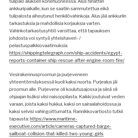
tulipalo aluksen konehuoneessa. Alus hinattiin
ankkuripaikalle, kun se saatiin sammutettua eikä
tulipalosta aiheutunut henkilövahinkoja. Alus jää ankkuriin
tarkastuksia ja mahdollisia korjauksia varten.
Vahinkotarkastusyhtiö varoittaa, että tapauksen
johdosta voi syntyä yhteishaveri- /
pelastuspalkkiovaatimuksia:
https://shippingtelegraph.com/ship-accidents/egypt-
reports-container-ship-rescue-after-engine-room-fire/
Vesirakennusproomun ja purjeveneen
yhteentörmäyksessä kuoli kaksi nuorta. Purjealus jäi
proomun alle. Purjevene oli koulutusajossa ja siinä oli
ohjaajan lisäksi viisi naisoppilasta. Kaikki joutuivat veden
varaan, joista kaksi hukkui, kaksi on sairaalahoidossa ja
kaksi selvisi vahingoittumatta. Rannikkovartiosto tutkii
tapausta:
https://www.maritime-
executive.com/article/cameras-captured-barge-
sailboat-collision-that-killed-two-young-girls