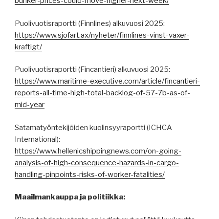
bunker-prices-could-move-higher-next-week/
Puolivuotisraportti (Finnlines) alkuvuosi 2025:
https://www.sjofart.ax/nyheter/finnlines-vinst-vaxer-
kraftigt/
Puolivuotisraportti (Fincantieri) alkuvuosi 2025:
https://www.maritime-executive.com/article/fincantieri-
reports-all-time-high-total-backlog-of-57-7b-as-of-
mid-year
Satamatyöntekijöiden kuolinsyyraportti (ICHCA
International):
https://www.hellenicshippingnews.com/on-going-
analysis-of-high-consequence-hazards-in-cargo-
handling-pinpoints-risks-of-worker-fatalities/
Maailmankauppa ja politiikka: