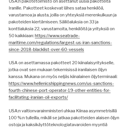
USA:n pakotetoimisto on asettanut uusia pakotteita
Iranille. Pakotteet koskevat lähes sataa henkilöä,
varustamoa ja alusta, joilla on yhteyksiä merenkulkuun ja
pakoteiden kiertämiseen. Säiliöaluksia on 33 ja
konttialuksia 22, varustamoita, henkilöitä ja yrityksiä on
50 kaikkiaan:
https://www.seatrade-
maritime.com/regulations/largest-us-iran-sanctions-
since-2018-blacklist-over-60-vessels
USA on asettamassa pakotteet 20 kiinalaisyritykselle,
jotka ovat sen mukaan tekemisissä iranilaisen öljyn
kanssa. Mukana on myös neljäs kiinalainen öljyterminaali:
https://www.hellenicshippingnews.com/us-sanctions-
fourth-chinese-port-operator-19-other-entities-for-
facilitating-iranian-oil-exports/
USA:n valtionvarainministeri uhkaa Kiinaa asymmetrisillä
100 %:n tulleilla, mikäli se jatkaa pakotteiden alaisen öljyn
ostoja ja kaksikäyttöteknologiatavaroiden myyntiä