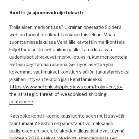
Kontti- ja ajoneuvokuljetukset:
Troijalainen merikontissa? Ukrainan operaatio Spider’s
web on tuonut merikontit mukaan taisteluun. Maan
suorittamissa iskuissa Venäjälle käytettiin merikontteja
kuljettamaan dronet paikan päälle. Tämä luo aivan
uudenlaiset uhkakuvat merikuljetuksiin, kun merikontteja
aletaan käyttämään aseena. Se myös asettaa yhä
kovemmat vaatimukset konttien sisällön tarkastamiseksi
ja siihen liittyvän teknologian kehittämiseksi:
https://www.hellenicshippingnews.com/trojan-cargo-
the-strategic-threat-of-weaponised-shipping-
containers/
Katsooko konttiliikenne kausiluontoiseen mutta syvään
taantumaan? Sektori on panostanut voimakkaasti
uudisrakentamiseen, telakoiden tilauskirjat ovat täynnä
vuoteen 2028 saakka, joka johtuu pandemian ja sen