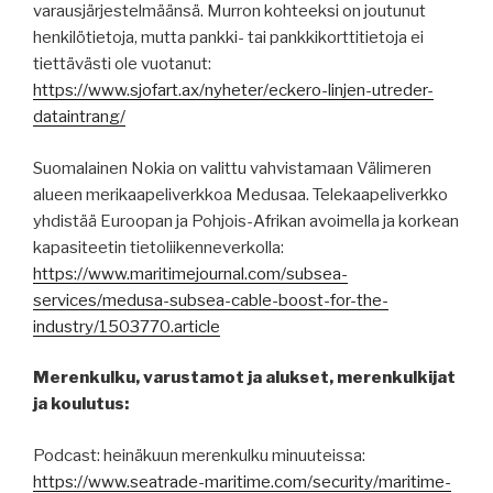
varausjärjestelmäänsä. Murron kohteeksi on joutunut
henkilötietoja, mutta pankki- tai pankkikorttitietoja ei
tiettävästi ole vuotanut:
https://www.sjofart.ax/nyheter/eckero-linjen-utreder-
dataintrang/
Suomalainen Nokia on valittu vahvistamaan Välimeren
alueen merikaapeliverkkoa Medusaa. Telekaapeliverkko
yhdistää Euroopan ja Pohjois-Afrikan avoimella ja korkean
kapasiteetin tietoliikenneverkolla:
https://www.maritimejournal.com/subsea-
services/medusa-subsea-cable-boost-for-the-
industry/1503770.article
Merenkulku, varustamot ja alukset, merenkulkijat
ja koulutus:
Podcast: heinäkuun merenkulku minuuteissa:
https://www.seatrade-maritime.com/security/maritime-