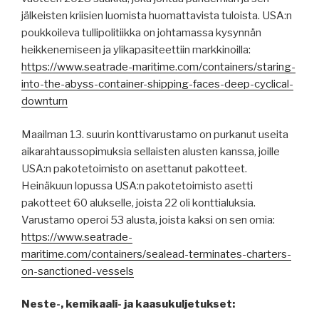
jälkeisten kriisien luomista huomattavista tuloista. USA:n
poukkoileva tullipolitiikka on johtamassa kysynnän
heikkenemiseen ja ylikapasiteettiin markkinoilla:
https://www.seatrade-maritime.com/containers/staring-
into-the-abyss-container-shipping-faces-deep-cyclical-
downturn
Maailman 13. suurin konttivarustamo on purkanut useita
aikarahtaussopimuksia sellaisten alusten kanssa, joille
USA:n pakotetoimisto on asettanut pakotteet.
Heinäkuun lopussa USA:n pakotetoimisto asetti
pakotteet 60 alukselle, joista 22 oli konttialuksia.
Varustamo operoi 53 alusta, joista kaksi on sen omia:
https://www.seatrade-
maritime.com/containers/sealead-terminates-charters-
on-sanctioned-vessels
Neste-, kemikaali- ja kaasukuljetukset: