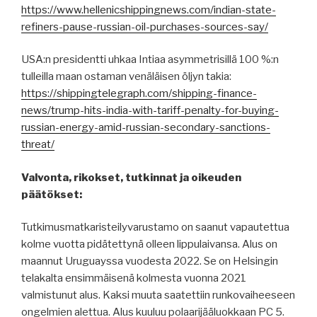
https://www.hellenicshippingnews.com/indian-state-
refiners-pause-russian-oil-purchases-sources-say/
USA:n presidentti uhkaa Intiaa asymmetrisillä 100 %:n
tulleilla maan ostaman venäläisen öljyn takia:
https://shippingtelegraph.com/shipping-finance-
news/trump-hits-india-with-tariff-penalty-for-buying-
russian-energy-amid-russian-secondary-sanctions-
threat/
Valvonta, rikokset, tutkinnat ja oikeuden
päätökset:
Tutkimusmatkaristeilyvarustamo on saanut vapautettua
kolme vuotta pidätettynä olleen lippulaivansa. Alus on
maannut Uruguayssa vuodesta 2022. Se on Helsingin
telakalta ensimmäisenä kolmesta vuonna 2021
valmistunut alus. Kaksi muuta saatettiin runkovaiheeseen
ongelmien alettua. Alus kuuluu polaarijääluokkaan PC 5.