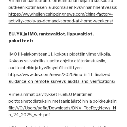
Kiinan tehdastuotanto on kutistunut neljättä kuukautta
putkeen kotimaisen ja ulkomaisen kysynnän hiljentyessä:
https://www.hellenicshippingnews.com/china-factory-
activity-cools-as-demand-abroad-at-home-weakens/
EU, YK ja IMO, rantavaltiot, lippuvaltiot,
pakotteet:
IMO III-alakomitean 11. kokous pidettiin viime viikolla.
Kokous sai valmiiksi useita ohjeita etätarkastuksiin,
auditointeihin ja hyväksyntöihin liittyen:
https://www.dnv.com/news/2025/imo-iii-11-finalized-
guidance-on-remote-surveys-audits-and-verifications/
Viimeisimmät päivitykset FuelEU Maritimen
polttoainetodistuksiin, metaanipäästöihin ja poikkeuksiin:
file:///C:/Users/sofia/Downloads/DNV_TecRegNews_N
o_24_2025_web.pdf