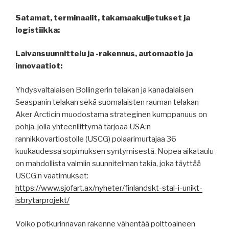
Satamat, terminaalit, takamaakuljetukset ja
logistiikka:
Laivansuunnittelu ja -rakennus, automaatio ja
innovaatiot:
Yhdysvaltalaisen Bollingerin telakan ja kanadalaisen
Seaspanin telakan sekä suomalaisten rauman telakan
Aker Arcticin muodostama strateginen kumppanuus on
pohja, jolla yhteenliittymä tarjoaa USA:n
rannikkovartiostolle (USCG) polaarimurtajaa 36
kuukaudessa sopimuksen syntymisestä. Nopea aikataulu
on mahdollista valmiin suunnitelman takia, joka täyttää
USCG:n vaatimukset:
https://www.sjofart.ax/nyheter/finlandskt-stal-i-unikt-
isbrytarprojekt/
Voiko potkurinnavan rakenne vähentää polttoaineen