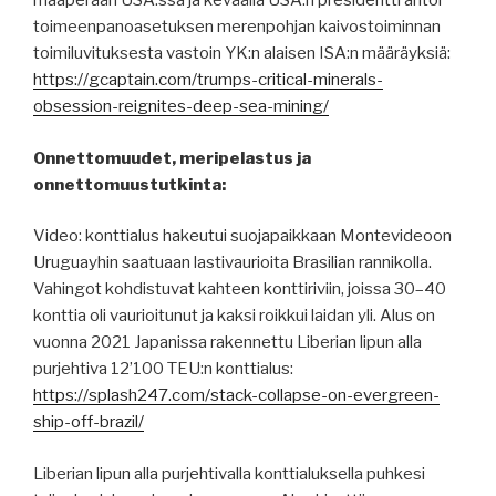
maaperään USA:ssa ja keväällä USA:n presidentti antoi
toimeenpanoasetuksen merenpohjan kaivostoiminnan
toimiluvituksesta vastoin YK:n alaisen ISA:n määräyksiä:
https://gcaptain.com/trumps-critical-minerals-
obsession-reignites-deep-sea-mining/
Onnettomuudet, meripelastus ja
onnettomuustutkinta:
Video: konttialus hakeutui suojapaikkaan Montevideoon
Uruguayhin saatuaan lastivaurioita Brasilian rannikolla.
Vahingot kohdistuvat kahteen konttiriviin, joissa 30–40
konttia oli vaurioitunut ja kaksi roikkui laidan yli. Alus on
vuonna 2021 Japanissa rakennettu Liberian lipun alla
purjehtiva 12’100 TEU:n konttialus:
https://splash247.com/stack-collapse-on-evergreen-
ship-off-brazil/
Liberian lipun alla purjehtivalla konttialuksella puhkesi