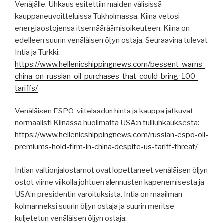
Venäjälle. Uhkaus esitettiin maiden välisissä
kauppaneuvoitteluissa Tukholmassa. Kiina vetosi
energiaostojensa itsemääräämisoikeuteen. Kiina on
edelleen suurin venäläisen öljyn ostaja. Seuraavina tulevat
Intia ja Turkki:
https://www.hellenicshippingnews.com/bessent-warns-
china-on-russian-oil-purchases-that-could-bring-100-
tariffs/
Venäläisen ESPO-viitelaadun hinta ja kauppa jatkuvat
normaalisti Kiinassa huolimatta USA:n tulliuhkauksesta:
https://www.hellenicshippingnews.com/russian-espo-oil-
premiums-hold-firm-in-china-despite-us-tariff-threat/
Intian valtionjalostamot ovat lopettaneet venäläisen öljyn
ostot viime viikolla johtuen alennusten kapenemisesta ja
USA:n presidentin varoituksista. Intia on maailman
kolmanneksi suurin öljyn ostaja ja suurin meritse
kuljetetun venäläisen öljyn ostaja: