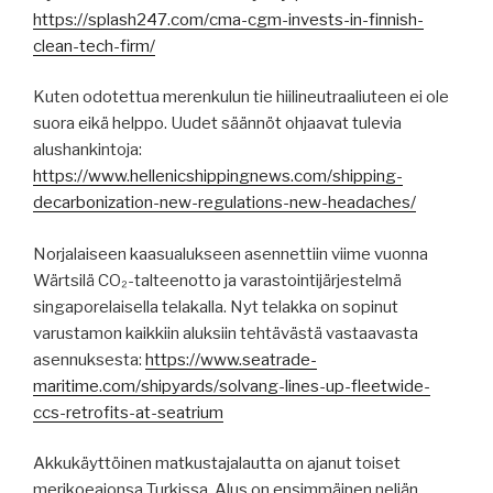
https://splash247.com/cma-cgm-invests-in-finnish-
clean-tech-firm/
Kuten odotettua merenkulun tie hiilineutraaliuteen ei ole
suora eikä helppo. Uudet säännöt ohjaavat tulevia
alushankintoja:
https://www.hellenicshippingnews.com/shipping-
decarbonization-new-regulations-new-headaches/
Norjalaiseen kaasualukseen asennettiin viime vuonna
Wärtsilä CO₂-talteenotto ja varastointijärjestelmä
singaporelaisella telakalla. Nyt telakka on sopinut
varustamon kaikkiin aluksiin tehtävästä vastaavasta
asennuksesta:
https://www.seatrade-
maritime.com/shipyards/solvang-lines-up-fleetwide-
ccs-retrofits-at-seatrium
Akkukäyttöinen matkustajalautta on ajanut toiset
merikoeajonsa Turkissa. Alus on ensimmäinen neljän