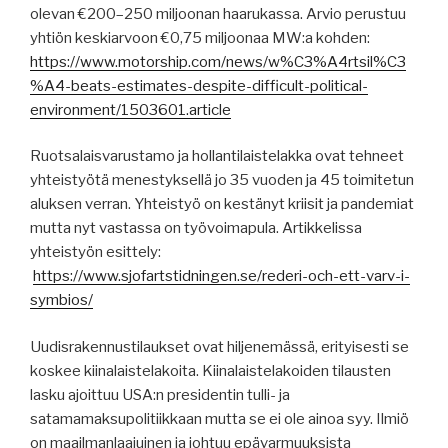
olevan €200–250 miljoonan haarukassa. Arvio perustuu
yhtiön keskiarvoon €0,75 miljoonaa MW:a kohden:
https://www.motorship.com/news/w%C3%A4rtsil%C3
%A4-beats-estimates-despite-difficult-political-
environment/1503601.article
Ruotsalaisvarustamo ja hollantilaistelakka ovat tehneet
yhteistyötä menestyksellä jo 35 vuoden ja 45 toimitetun
aluksen verran. Yhteistyö on kestänyt kriisit ja pandemiat
mutta nyt vastassa on työvoimapula. Artikkelissa
yhteistyön esittely:
https://www.sjofartstidningen.se/rederi-och-ett-varv-i-
symbios/
Uudisrakennustilaukset ovat hiljenemässä, erityisesti se
koskee kiinalaistelakoita. Kiinalaistelakoiden tilausten
lasku ajoittuu USA:n presidentin tulli- ja
satamamaksupolitiikkaan mutta se ei ole ainoa syy. Ilmiö
on maailmanlaajuinen ja johtuu epävarmuuksista