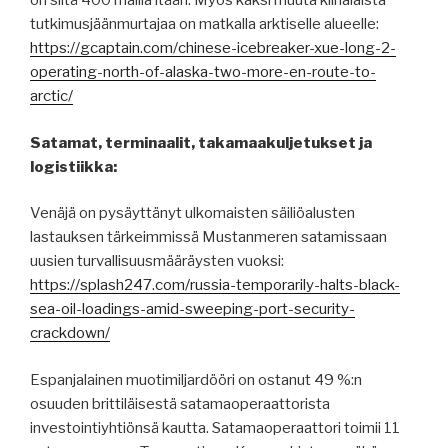
on siitä 400 mailia itään. Myös kaksi muuta kiinalaista
tutkimusjäänmurtajaa on matkalla arktiselle alueelle:
https://gcaptain.com/chinese-icebreaker-xue-long-2-
operating-north-of-alaska-two-more-en-route-to-
arctic/
Satamat, terminaalit, takamaakuljetukset ja
logistiikka:
Venäjä on pysäyttänyt ulkomaisten säiliöalusten
lastauksen tärkeimmissä Mustanmeren satamissaan
uusien turvallisuusmääräysten vuoksi:
https://splash247.com/russia-temporarily-halts-black-
sea-oil-loadings-amid-sweeping-port-security-
crackdown/
Espanjalainen muotimiljardööri on ostanut 49 %:n
osuuden brittiläisestä satamaoperaattorista
investointiyhtiönsä kautta. Satamaoperaattori toimii 11