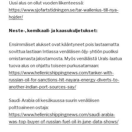
Uusi alus on ollut vuoden liikenteessä:
https://www.sjofartstidningen.se/tar-wallenius-till-nya-
hojder/
Neste-, kemikaali- ja kaasukuljetukset:
Ensimmäiset alukset ovat kääntyneet pois lastaamatta
sovittua lastiaan Intiassa venäläisen öljy-yhtiön puoliksi
omistamasta jalostamosta. Myös venäläistä Urals-laatua
tuova alus on ohjattu toiseen purkusatamaan:
https://www.hellenicshippingnews.com/tanker-with-
russian-oil-for-sanctions-hit-nayara-energy-diverts-to-
another-indian-port-sources-say/
Saudi-Arabia oli kesäkuussa suurin venäläisen
polttoaineen ostaja:
https://www.hellenicshippingnews.com/saudi-arabia-
was-top-buyer-of-russian-fuel-oil-in-june-data-shows/