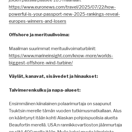
https://www.euronews.com/travel/2025/07/22/how-
powerful-is-your-passport-new-2025-rankings-reveal-
europes-winners-and-losers
Offshore ja merituulivoima:
Maailman suurimmat merituulivoimaturbiinit:
https://www.marineinsight.com/know-more/worlds-
biggest-offshore-wind-turbine/
Väylät, kanavat, sisävedet ja hinaukset:
Talvimerenkulku ja napa-alueet:
Ensimmäinen kiinalainen polaarimurtaja on saapunut
Tsuktsin merelle tämän vuoden tutkimusmatkallaan. Alus
on kääntynyt itään kohti Alaskan pohjoispuolisia alueita
Beaufortin merellä. USA:n rannikkovartioston jäänmurtaja