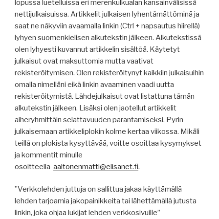
lopussa luetelluissa eri merenkulkualan kansainvälisissä
nettijulkaisuissa. Artikkelit julkaisen lyhentämättöminä ja
saat ne näkyviin avaamalla linkin (Ctrl + napsautus hiirellä)
lyhyen suomenkielisen alkutekstin jälkeen. Alkutekstissä
olen lyhyesti kuvannut artikkelin sisältöä. Käytetyt
julkaisut ovat maksuttomia mutta vaativat
rekisteröitymisen. Olen rekisteröitynyt kaikkiin julkaisuihin
omalla nimelläni eikä linkin avaaminen vaadi uutta
rekisteröitymistä. Lähdejulkaisut ovat listattuna tämän
alkutekstin jälkeen. Lisäksi olen jaotellut artikkelit
aiheryhmittäin selattavuuden parantamiseksi. Pyrin
julkaisemaan artikkeliplokin kolme kertaa viikossa. Mikäli
teillä on plokista kysyttävää, voitte osoittaa kysymykset
ja kommentit minulle
osoitteella
aaltonenmatti@elisanet.fi
.
”Verkkolehden juttuja on sallittua jakaa käyttämällä
lehden tarjoamia jakopainikkeita tai lähettämällä jutusta
linkin, joka ohjaa lukijat lehden verkkosivuille”