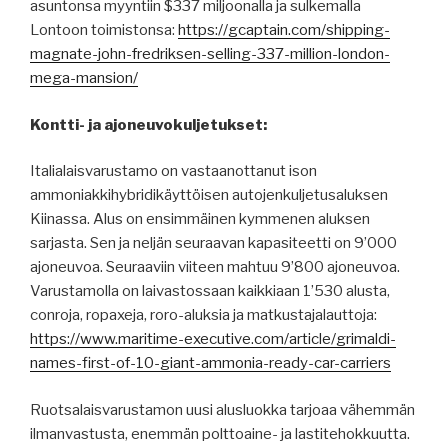
asuntonsa myyntiin $337 miljoonalla ja sulkemalla
Lontoon toimistonsa:
https://gcaptain.com/shipping-
magnate-john-fredriksen-selling-337-million-london-
mega-mansion/
Kontti- ja ajoneuvokuljetukset:
Italialaisvarustamo on vastaanottanut ison
ammoniakkihybridikäyttöisen autojenkuljetusaluksen
Kiinassa. Alus on ensimmäinen kymmenen aluksen
sarjasta. Sen ja neljän seuraavan kapasiteetti on 9’000
ajoneuvoa. Seuraaviin viiteen mahtuu 9’800 ajoneuvoa.
Varustamolla on laivastossaan kaikkiaan 1’530 alusta,
conroja, ropaxeja, roro-aluksia ja matkustajalauttoja:
https://www.maritime-executive.com/article/grimaldi-
names-first-of-10-giant-ammonia-ready-car-carriers
Ruotsalaisvarustamon uusi alusluokka tarjoaa vähemmän
ilmanvastusta, enemmän polttoaine- ja lastitehokkuutta.