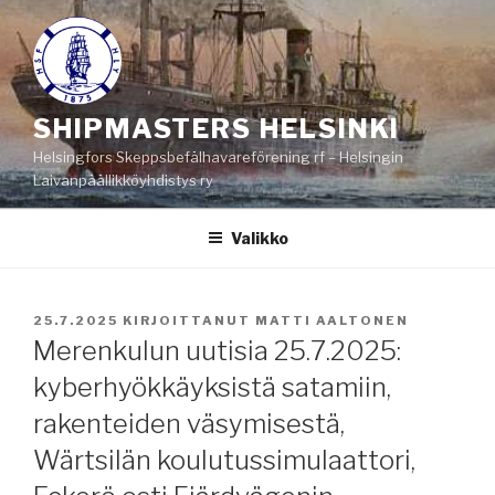
Siirry
sisältöön
SHIPMASTERS HELSINKI
Helsingfors Skeppsbefälhavareförening rf – Helsingin
Laivanpäällikköyhdistys ry
Valikko
JULKAISTU
25.7.2025
KIRJOITTANUT
MATTI AALTONEN
Merenkulun uutisia 25.7.2025:
kyberhyökkäyksistä satamiin,
rakenteiden väsymisestä,
Wärtsilän koulutussimulaattori,