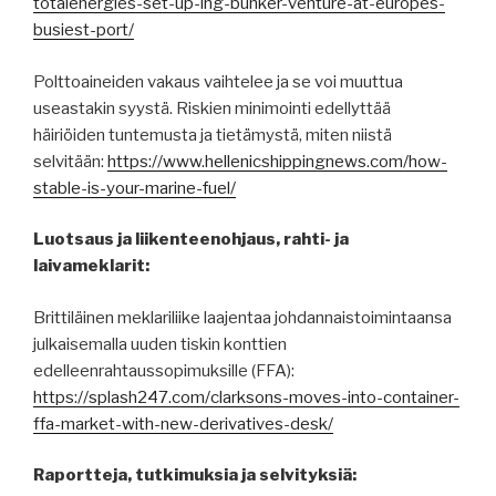
totalenergies-set-up-lng-bunker-venture-at-europes-
busiest-port/
Polttoaineiden vakaus vaihtelee ja se voi muuttua
useastakin syystä. Riskien minimointi edellyttää
häiriöiden tuntemusta ja tietämystä, miten niistä
selvitään:
https://www.hellenicshippingnews.com/how-
stable-is-your-marine-fuel/
Luotsaus ja liikenteenohjaus, rahti- ja
laivameklarit:
Brittiläinen meklariliike laajentaa johdannaistoimintaansa
julkaisemalla uuden tiskin konttien
edelleenrahtaussopimuksille (FFA):
https://splash247.com/clarksons-moves-into-container-
ffa-market-with-new-derivatives-desk/
Raportteja, tutkimuksia ja selvityksiä: