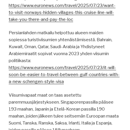
https://www.euronews.com/travel/2025/07/23/want-
to-visit-norways-hidden-villages-this-cruise-line-will-
take-you-there-and-pay-the-loc
Persianlahden matkailu helpottuu alueen maiden
sopiessa turistiviisumien yhtenäistämisestä. Bahrain,
Kuwait, Oman, Qatar, Saudi-Arabia ja Yhdistyneet
Arabiemiraatit sopivat vuonna 2023 yhden viisumin
politiikasta:
https://www.euronews.com/travel/2025/07/23/it-will-
soon-be-easier-to-travel-between-gulf-countries-with-
a-new-schengen-style-visa
Viisumivapaat maat on taas asetettu
paremmuusjärjestykseen. Singaporenpassilla pääsee
193 maahan, Japanin ja Etelä-Korean passilla 190
maahan, joiden jälkeen tulee seitsemän Euroopan maata
Suomi, Tanska, Ranska, Saksa, Irlanti, Italia ja Espanja,
joiden passilla pääsee 189 maahaan: