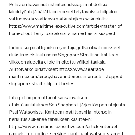
Poliisi on havainnut ristiriitaisuuksia ja mahdollisia
laiminlyöntejä hätätilannemenettelytavoissa tulipalon
sattuessa ja vaatiessa matkustajien evakuointia:
https://www.maritime-executive.com/article/master-of-
burned-out-ferry-barcelona-v-named-as-a-suspect
Indonesia pidätti joukon ryöstäjiä, jotka olivat nousseet
aluksiin aseistautuneina Singapore Straitissa. kahteen
viikkoon alueelta ei ole ilmoitettu välikohtauksia.
Auttoivatko pidätykset:
https://www.seatrade-
maritime.com/piracy/have-indonesian-arrests-stopped-
singapore-strait-ship-robberies-
Interpol on peruuttanut kansainvälisen
etsintäkuulutuksen Sea Shepherd -järjestön perustajasta
Paul Watsonista. Kanteen nosti Japani ja Interpolin
peruutus sulkenee tapauksen käsittelyn:
https://www.maritime-executive.com/article/interpol-
cancels-red-notice-seeking-capt-paul-watson-s-arrest