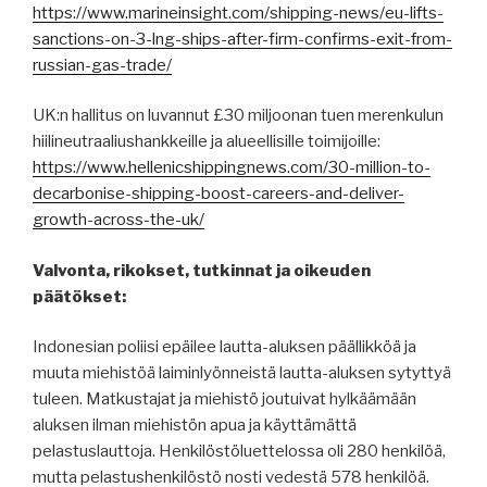
https://www.marineinsight.com/shipping-news/eu-lifts-
sanctions-on-3-lng-ships-after-firm-confirms-exit-from-
russian-gas-trade/
UK:n hallitus on luvannut £30 miljoonan tuen merenkulun
hiilineutraaliushankkeille ja alueellisille toimijoille:
https://www.hellenicshippingnews.com/30-million-to-
decarbonise-shipping-boost-careers-and-deliver-
growth-across-the-uk/
Valvonta, rikokset, tutkinnat ja oikeuden
päätökset:
Indonesian poliisi epäilee lautta-aluksen päällikköä ja
muuta miehistöä laiminlyönneistä lautta-aluksen sytyttyä
tuleen. Matkustajat ja miehistö joutuivat hylkäämään
aluksen ilman miehistön apua ja käyttämättä
pelastuslauttoja. Henkilöstöluettelossa oli 280 henkilöä,
mutta pelastushenkilöstö nosti vedestä 578 henkilöä.