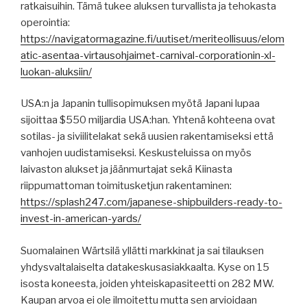
ratkaisuihin. Tämä tukee aluksen turvallista ja tehokasta
operointia:
https://navigatormagazine.fi/uutiset/meriteollisuus/elom
atic-asentaa-virtausohjaimet-carnival-corporationin-xl-
luokan-aluksiin/
USA:n ja Japanin tullisopimuksen myötä Japani lupaa
sijoittaa $550 miljardia USA:han. Yhtenä kohteena ovat
sotilas- ja siviilitelakat sekä uusien rakentamiseksi että
vanhojen uudistamiseksi. Keskusteluissa on myös
laivaston alukset ja jäänmurtajat sekä Kiinasta
riippumattoman toimitusketjun rakentaminen:
https://splash247.com/japanese-shipbuilders-ready-to-
invest-in-american-yards/
Suomalainen Wärtsilä yllätti markkinat ja sai tilauksen
yhdysvaltalaiselta datakeskusasiakkaalta. Kyse on 15
isosta koneesta, joiden yhteiskapasiteetti on 282 MW.
Kaupan arvoa ei ole ilmoitettu mutta sen arvioidaan