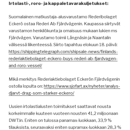
Irtolasti-, roro- ja kappaletavarakuljetukset:
Suomalainen matkustaja-alusvarustamo Rederibolaget
Eckerö ostaa Rederi Ab Fjärdvägenin. Kaupassa siirtyvät
varustamon henkilökunta ja omaisuus mukaan lukien ms
Fjärdvägen. Varustamo toimii Långnäsin ja Naantalin
välisessä liikenteessä. Siirto tapahtuu elokuun 18. päivä:
https://shippingtelegraph.com/shipsale-news/finlands-
rederiaktiebolaget-eckero-buys-rederi-ab-fjardvagen-
and-roro-vessel/
Mikä merkitys Rederiaktiebolaget Eckerön Fjärdvägenin
ostolla lopulta on:
https://www.sjofart.ax/nyheter/analys-
djarvt-drag-som-starker-eckero/
Uusien irtolastialusten toimitukset saattavat nousta
korkeimmalle kuuteen vuoteen nousten 41,2 miljoonaan
DWT:in. Eniten on tulossa panamax-luokkaan, 33,9 %
tilauksista, seuraavaksi eniten supramax-luokkaan 28,3 %