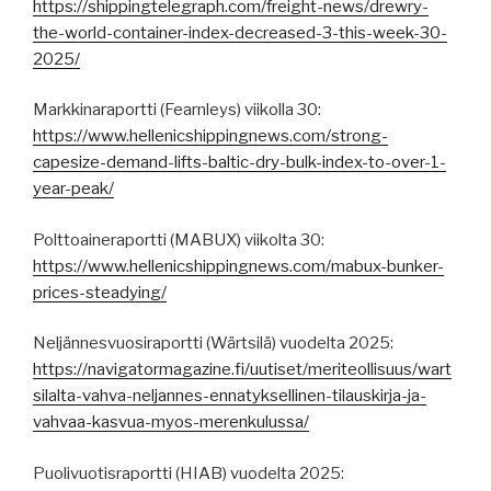
https://shippingtelegraph.com/freight-news/drewry-
the-world-container-index-decreased-3-this-week-30-
2025/
Markkinaraportti (Fearnleys) viikolla 30:
https://www.hellenicshippingnews.com/strong-
capesize-demand-lifts-baltic-dry-bulk-index-to-over-1-
year-peak/
Polttoaineraportti (MABUX) viikolta 30:
https://www.hellenicshippingnews.com/mabux-bunker-
prices-steadying/
Neljännesvuosiraportti (Wärtsilä) vuodelta 2025:
https://navigatormagazine.fi/uutiset/meriteollisuus/wart
silalta-vahva-neljannes-ennatyksellinen-tilauskirja-ja-
vahvaa-kasvua-myos-merenkulussa/
Puolivuotisraportti (HIAB) vuodelta 2025: