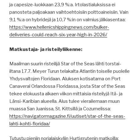
ja capesize-luokkaan 23,9 %:a. Irtolastialuksissa ei
panosteta paljoakaan vaihtoehtoisiin polttoaineisiin. Vain
9,1 %:a on hybridejä ja 10,7 %:in on valmius jälkiasentaa:
https://www.hellenicshippingnews.com/bulker-
deliveries-could-reach-six-year-high-in-2026/
Matkustaja- ja risteilyliikenne:
Maailman suurin risteilijä Star of the Seas lähti torstai-
iltana 17.7. Meyer Turun telakalta Atlantin toiselle puolelle
Yhdysvaltojen Floridaan. Aluksen kotisatama on Port
Canaveral Orlandossa Floridassa, josta Star of the Seas
tekee elokuusta alkaen viikon mittaisia risteilyjä Itä- ja
Länsi-Karibian alueella. Alus tulee vierailemaan muun
muassa San Juanissa, St. Kittsillä ja Cozumelissa:
https://navigatormagazine.fi/uutiset/star-of-the-seas-
lahti-kohti-floridaa/
Tutustu pieniin norjalaiskyliin Hurtigrutenin matkoilla: