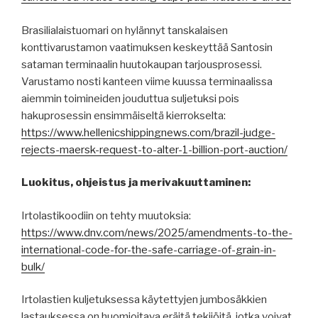
Brasilialaistuomari on hylännyt tanskalaisen
konttivarustamon vaatimuksen keskeyttää Santosin
sataman terminaalin huutokaupan tarjousprosessi.
Varustamo nosti kanteen viime kuussa terminaalissa
aiemmin toimineiden jouduttua suljetuksi pois
hakuprosessin ensimmäiseltä kierrokselta:
https://www.hellenicshippingnews.com/brazil-judge-
rejects-maersk-request-to-alter-1-billion-port-auction/
Luokitus, ohjeistus ja merivakuuttaminen:
Irtolastikoodiin on tehty muutoksia:
https://www.dnv.com/news/2025/amendments-to-the-
international-code-for-the-safe-carriage-of-grain-in-
bulk/
Irtolastien kuljetuksessa käytettyjen jumbosäkkien
lastauksessa on huomioitava eräitä tekijöitä, jotka voivat