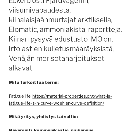
Eckerö osti Fjärdvägenin,
viisumivapaudesta,
kiinalaisjäänmurtajat arktiksella,
Elomatic, ammoniakista, raportteja,
Kiinan pysyvä edustusto IMO:on,
irtolastien kuljetusmääräyksistä,
Venäjän merisotaharjoitukset
alkavat.
Mitä tarkoittaa termi:
Fatigue life:
https://material-properties.org/what-is-
fatigue-life-s-n-curve-woehler-curve-definition/
Mikä yritys, yhdistys tai valtio:
Navigointi, kommunikaatio, paikannus,