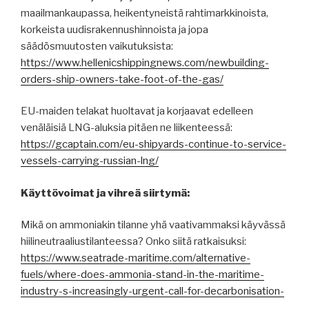
maailmankaupassa, heikentyneistä rahtimarkkinoista,
korkeista uudisrakennushinnoista ja jopa
säädösmuutosten vaikutuksista:
https://www.hellenicshippingnews.com/newbuilding-
orders-ship-owners-take-foot-of-the-gas/
EU-maiden telakat huoltavat ja korjaavat edelleen
venäläisiä LNG-aluksia pitäen ne liikenteessä:
https://gcaptain.com/eu-shipyards-continue-to-service-
vessels-carrying-russian-lng/
Käyttövoimat ja vihreä siirtymä:
Mikä on ammoniakin tilanne yhä vaativammaksi käyvässä
hiilineutraaliustilanteessa? Onko siitä ratkaisuksi:
https://www.seatrade-maritime.com/alternative-
fuels/where-does-ammonia-stand-in-the-maritime-
industry-s-increasingly-urgent-call-for-decarbonisation-