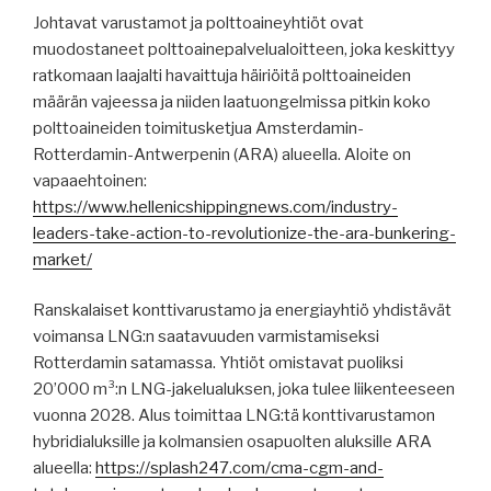
Johtavat varustamot ja polttoaineyhtiöt ovat
muodostaneet polttoainepalvelualoitteen, joka keskittyy
ratkomaan laajalti havaittuja häiriöitä polttoaineiden
määrän vajeessa ja niiden laatuongelmissa pitkin koko
polttoaineiden toimitusketjua Amsterdamin-
Rotterdamin-Antwerpenin (ARA) alueella. Aloite on
vapaaehtoinen:
https://www.hellenicshippingnews.com/industry-
leaders-take-action-to-revolutionize-the-ara-bunkering-
market/
Ranskalaiset konttivarustamo ja energiayhtiö yhdistävät
voimansa LNG:n saatavuuden varmistamiseksi
Rotterdamin satamassa. Yhtiöt omistavat puoliksi
20’000 m³:n LNG-jakelualuksen, joka tulee liikenteeseen
vuonna 2028. Alus toimittaa LNG:tä konttivarustamon
hybridialuksille ja kolmansien osapuolten aluksille ARA
alueella:
https://splash247.com/cma-cgm-and-