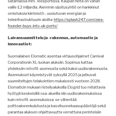
satamassa mm. Teesportissa. Kaupan hinta on vähän
vaille £2 miljardia. Aiemmin sijoitusyhtiö on hankkinut
omistuksia kiinteistö-, uusiutuvan energian ja
teleinfrastruktuurin aloilta:
https://splash247.com/zara-
founder-buys-into-uk-ports/
Laivansuunnittelu ja -rakennus, automaatio ja
innovaatiot:
Suomalainen Elomatic asentaa virtausohjaimet Carnival
Corporationin XL-luokan aluksiin. Sopimus kattaa
yhdeksän retrofit-asennusta sekä kaksi uudisrakennusta.
Asennukset käynnistyvät syksyllä 2025 ja jatkuvat
suunniteltujen telakointien mukaisesti vuoteen 2028.
Elomaticin mukaan risteilyaluksilla Elogrid tuo mitattavia
hyötyjä keskeisillä osa-alueilla niin uudisrakennuksissa
kuin retrofit-asennuksissa: se vähentää
polttoaineenkulutusta ja kasvihuonekaasupäästöjä sekä
parantaa aluksen ohjattavuutta verrattuna perinteisiin