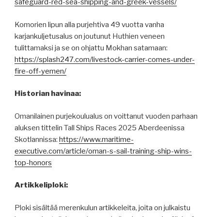
safeguard-red-sea-shipping-and-greek-vessels/
Komorien lipun alla purjehtiva 49 vuotta vanha
karjankuljetusalus on joutunut Huthien veneen
tulittamaksi ja se on ohjattu Mokhan satamaan:
https://splash247.com/livestock-carrier-comes-under-
fire-off-yemen/
Historian havinaa:
Omanilainen purjekoulualus on voittanut vuoden parhaan
aluksen tittelin Tall Ships Races 2025 Aberdeenissa
Skotlannissa:
https://www.maritime-
executive.com/article/oman-s-sail-training-ship-wins-
top-honors
Artikkeliploki:
Ploki sisältää merenkulun artikkeleita, joita on julkaistu