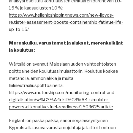
analyysi osoittaa konttialusten elinkaaren paranevan 10-
15 % ja kaasualusten 10 %:
https://www.hellenicshippingnews.com/new-lloyds-
register-assessment-boosts-containership-fatigue-life-
up-to-15/
Merenkulku, varustamot ja alukset, merenkulkijat
ja koulutus:
Wärtsilä on avannut Malesiaan uuden vaihtoehtoisten
polttoaineiden koulutussimulaattorin. Koulutus koskee
metanolia, ammoniakkia ja muita
hiilineutraaliuspolttoaineita:
https://www.motorship.com/monitoring-control-and-
digitalisation/w%C3%A4rtsil%C3%A4-simulator-
powers-alternative-fuel-readiness/1503625.article
Englanti on paska paikka, sanoi norjalaissyntyinen
Kyproksella asuva varustamojohtaja ja laittoi Lontoon