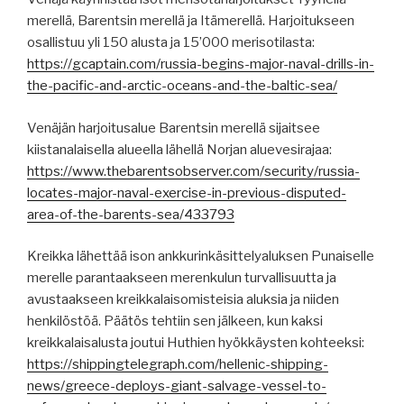
merellä, Barentsin merellä ja Itämerellä. Harjoitukseen
osallistuu yli 150 alusta ja 15’000 merisotilasta:
https://gcaptain.com/russia-begins-major-naval-drills-in-
the-pacific-and-arctic-oceans-and-the-baltic-sea/
Venäjän harjoitusalue Barentsin merellä sijaitsee
kiistanalaisella alueella lähellä Norjan aluevesirajaa:
https://www.thebarentsobserver.com/security/russia-
locates-major-naval-exercise-in-previous-disputed-
area-of-the-barents-sea/433793
Kreikka lähettää ison ankkurinkäsittelyaluksen Punaiselle
merelle parantaakseen merenkulun turvallisuutta ja
avustaakseen kreikkalaisomisteisia aluksia ja niiden
henkilöstöä. Päätös tehtiin sen jälkeen, kun kaksi
kreikkalaisalusta joutui Huthien hyökkäysten kohteeksi:
https://shippingtelegraph.com/hellenic-shipping-
news/greece-deploys-giant-salvage-vessel-to-