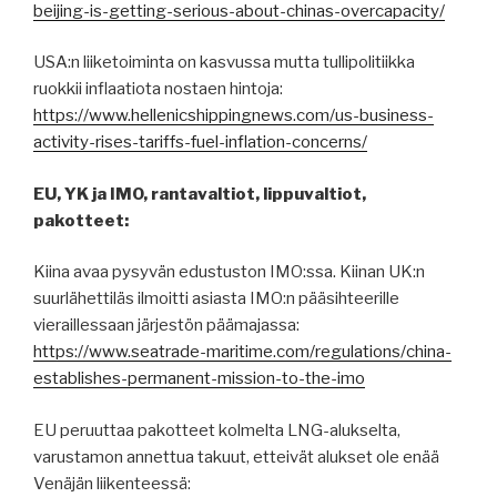
beijing-is-getting-serious-about-chinas-overcapacity/
USA:n liiketoiminta on kasvussa mutta tullipolitiikka
ruokkii inflaatiota nostaen hintoja:
https://www.hellenicshippingnews.com/us-business-
activity-rises-tariffs-fuel-inflation-concerns/
EU, YK ja IMO, rantavaltiot, lippuvaltiot,
pakotteet:
Kiina avaa pysyvän edustuston IMO:ssa. Kiinan UK:n
suurlähettiläs ilmoitti asiasta IMO:n pääsihteerille
vieraillessaan järjestön päämajassa:
https://www.seatrade-maritime.com/regulations/china-
establishes-permanent-mission-to-the-imo
EU peruuttaa pakotteet kolmelta LNG-alukselta,
varustamon annettua takuut, etteivät alukset ole enää
Venäjän liikenteessä: