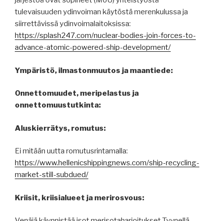
järjestöä ovat sopineet (MoU) yhteistyöstä
tulevaisuuden ydinvoiman käytöstä merenkulussa ja
siirrettävissä ydinvoimalaitoksissa:
https://splash247.com/nuclear-bodies-join-forces-to-
advance-atomic-powered-ship-development/
Ympäristö, ilmastonmuutos ja maantiede:
Onnettomuudet, meripelastus ja
onnettomuustutkinta:
Aluskierrätys, romutus:
Ei mitään uutta romutusrintamalla:
https://www.hellenicshippingnews.com/ship-recycling-
market-still-subdued/
Kriisit, kriisialueet ja merirosvous:
Venäjä käynnistää isot merisotaharjoitukset Tyynellä