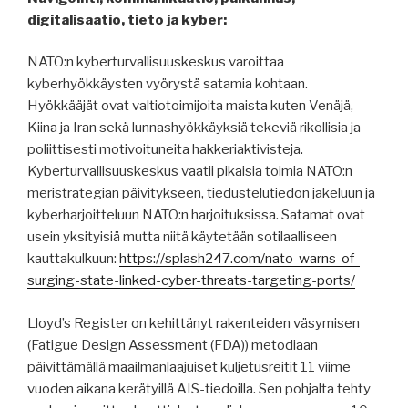
digitalisaatio, tieto ja kyber:
NATO:n kyberturvallisuuskeskus varoittaa
kyberhyökkäysten vyörystä satamia kohtaan.
Hyökkääjät ovat valtiotoimijoita maista kuten Venäjä,
Kiina ja Iran sekä lunnashyökkäyksiä tekeviä rikollisia ja
poliittisesti motivoituneita hakkeriaktivisteja.
Kyberturvallisuuskeskus vaatii pikaisia toimia NATO:n
meristrategian päivitykseen, tiedustelutiedon jakeluun ja
kyberharjoitteluun NATO:n harjoituksissa. Satamat ovat
usein yksityisiä mutta niitä käytetään sotilaalliseen
kauttakulkuun:
https://splash247.com/nato-warns-of-
surging-state-linked-cyber-threats-targeting-ports/
Lloyd’s Register on kehittänyt rakenteiden väsymisen
(Fatigue Design Assessment (FDA)) metodiaan
päivittämällä maailmanlaajuiset kuljetusreitit 11 viime
vuoden aikana kerätyillä AIS-tiedoilla. Sen pohjalta tehty