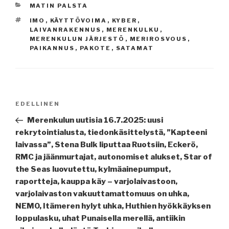
KATEGORIAT
MATIN PALSTA
AVAINSANAT
IMO
,
KÄYTTÖVOIMA
,
KYBER
,
LAIVANRAKENNUS
,
MERENKULKU
,
MERENKULUN JÄRJESTÖ
,
MERIROSVOUS
,
PAIKANNUS
,
PAKOTE
,
SATAMAT
Artikkelien
Edellinen
EDELLINEN
selaus
artikkeli
Merenkulun uutisia 16.7.2025: uusi
rekrytointialusta, tiedonkäsittelystä, ”Kapteeni
laivassa”, Stena Bulk liputtaa Ruotsiin, Eckerö,
RMC ja jäänmurtajat, autonomiset alukset, Star of
the Seas luovutettu, kylmäainepumput,
raportteja, kauppa käy – varjolaivastoon,
varjolaivaston vakuuttamattomuus on uhka,
NEMO, Itämeren hylyt uhka, Huthien hyökkäyksen
loppulasku, uhat Punaisella merellä, antiikin