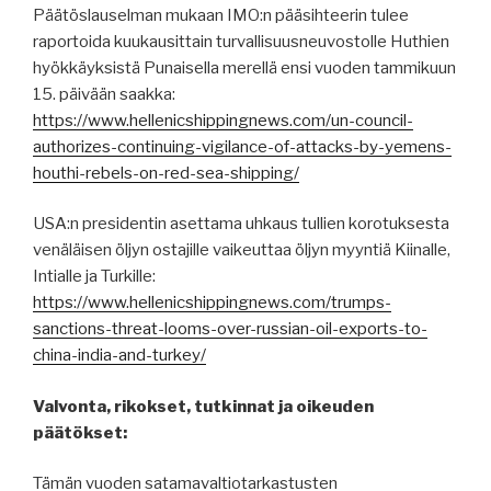
Päätöslauselman mukaan IMO:n pääsihteerin tulee
raportoida kuukausittain turvallisuusneuvostolle Huthien
hyökkäyksistä Punaisella merellä ensi vuoden tammikuun
15. päivään saakka:
https://www.hellenicshippingnews.com/un-council-
authorizes-continuing-vigilance-of-attacks-by-yemens-
houthi-rebels-on-red-sea-shipping/
USA:n presidentin asettama uhkaus tullien korotuksesta
venäläisen öljyn ostajille vaikeuttaa öljyn myyntiä Kiinalle,
Intialle ja Turkille:
https://www.hellenicshippingnews.com/trumps-
sanctions-threat-looms-over-russian-oil-exports-to-
china-india-and-turkey/
Valvonta, rikokset, tutkinnat ja oikeuden
päätökset:
Tämän vuoden satamavaltiotarkastusten