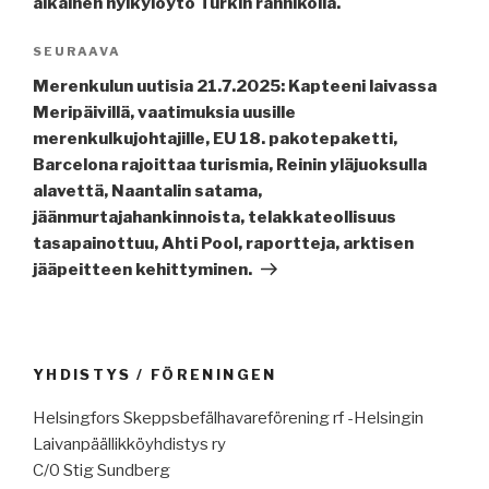
aikainen hylkylöytö Turkin rannikolla.
Seuraava
SEURAAVA
artikkeli
Merenkulun uutisia 21.7.2025: Kapteeni laivassa
Meripäivillä, vaatimuksia uusille
merenkulkujohtajille, EU 18. pakotepaketti,
Barcelona rajoittaa turismia, Reinin yläjuoksulla
alavettä, Naantalin satama,
jäänmurtajahankinnoista, telakkateollisuus
tasapainottuu, Ahti Pool, raportteja, arktisen
jääpeitteen kehittyminen.
YHDISTYS / FÖRENINGEN
Helsingfors Skeppsbefälhavareförening rf -Helsingin
Laivanpäällikköyhdistys ry
C/0 Stig Sundberg