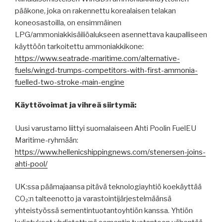
pääkone, joka on rakennettu korealaisen telakan
koneosastoilla, on ensimmäinen
LPG/ammoniakkisäiliöalukseen asennettava kaupalliseen
käyttöön tarkoitettu ammoniakkikone:
https://www.seatrade-maritime.com/alternative-
fuels/wingd-trumps-competitors-with-first-ammonia-
fuelled-two-stroke-main-engine
Käyttövoimat ja vihreä siirtymä:
Uusi varustamo liittyi suomalaiseen Ahti Poolin FuelEU
Maritime-ryhmään:
https://www.hellenicshippingnews.com/stenersen-joins-
ahti-pool/
UK:ssa päämajaansa pitävä teknologiayhtiö koekäyttää
CO₂:n talteenotto ja varastointijärjestelmäänsä
yhteistyössä sementintuotantoyhtiön kanssa. Yhtiön