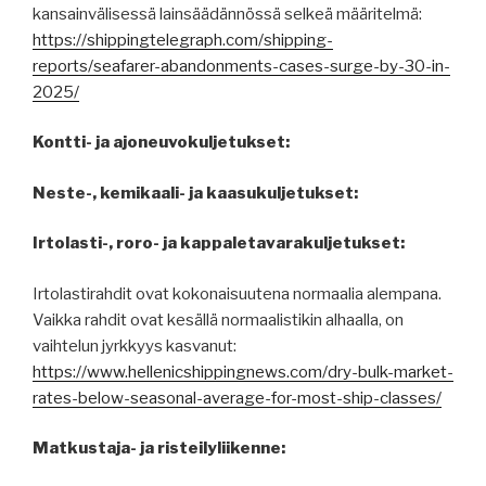
kansainvälisessä lainsäädännössä selkeä määritelmä:
https://shippingtelegraph.com/shipping-
reports/seafarer-abandonments-cases-surge-by-30-in-
2025/
Kontti- ja ajoneuvokuljetukset:
Neste-, kemikaali- ja kaasukuljetukset:
Irtolasti-, roro- ja kappaletavarakuljetukset:
Irtolastirahdit ovat kokonaisuutena normaalia alempana.
Vaikka rahdit ovat kesällä normaalistikin alhaalla, on
vaihtelun jyrkkyys kasvanut:
https://www.hellenicshippingnews.com/dry-bulk-market-
rates-below-seasonal-average-for-most-ship-classes/
Matkustaja- ja risteilyliikenne: