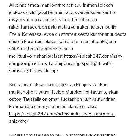
Aikoinaan maailman kymmenen suurimman telakan
joukossa ollut ja sittemmin talousvaikeuksien kautta
myyty yhtiö, joka keskittyi alusten lohkojen
rakentamiseen, on palannut laivanrakennuksen pariin
Etelä-Koreassa. Kyse on strategisesta kumppanuudesta
suuren korealaistelakan kanssa toimien alihankkijana
säiliöalusten rakentamisessa ja
merituulivoimahankkeissa:
https://splash247.com/hsg-
sungdong-returns-to-shipbuilding-spotlight-with-
samsung-heavy-tie-up/
Korealaistelakka aikoo laajentaa Pohjois-Afrikan
markkinoille ja suunnittelee Marokon johtavan telakan
ostoa. Taustalla on oman tuotannon ruuhkautuminen
kotimaassa ennätyssuurten tilausten takia:
https://splash247.com/hd-hyundai-eyes-morocco-
shipyard/
Kiinalaisomisteisen WinGD:n ammoniakkikäyttöinen