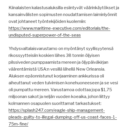
Kiinalaisten kalastusaluksilla esiintyvät väärinkäytökset ja
kansainvälisten sopimusten noudattamisen laiminlyönnit
ovat johtaneet työntekijöiden kuolemiin:
https://www.maritime-executive.com/editorials/the-
undisputed-superpower-of-the-seas
Yhdysvaltalaisvarustamo on myöntänyt syyllisyytensä
rikossyytteisiin koskien lähes 38 tonnin öljyisen
pilssiveden pumppaamista mereen ja öljypäiväkirjan
väärentämistä USA:n vesillä lähellä New Orleansia.
Aluksen epäonnistunut korjaaminen ankkurissa oli
aiheuttanut veden tulvimisen konehuoneeseen ja se vesi
oli pumpattu mereen. Varustamoa odottaa jopa $1,75
miljoonan sakot ja neljän vuoden koeaika, johon liittyy
kolmannen osapuolen suorittamat tarkastukset:
https://splash247.com/eagle-ship-management-
pleads-guilty-to-illegal-dumping-off-us-coast-faces-1-
75m-fine/