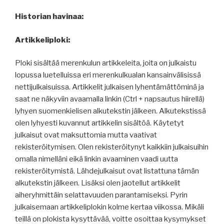
Historian havinaa:
Artikkeliploki:
Ploki sisältää merenkulun artikkeleita, joita on julkaistu
lopussa luetelluissa eri merenkulkualan kansainvälisissä
nettijulkaisuissa. Artikkelit julkaisen lyhentämättöminä ja
saat ne näkyviin avaamalla linkin (Ctrl + napsautus hiirellä)
lyhyen suomenkielisen alkutekstin jälkeen. Alkutekstissä
olen lyhyesti kuvannut artikkelin sisältöä. Käytetyt
julkaisut ovat maksuttomia mutta vaativat
rekisteröitymisen. Olen rekisteröitynyt kaikkiin julkaisuihin
omalla nimelläni eikä linkin avaaminen vaadi uutta
rekisteröitymistä. Lähdejulkaisut ovat listattuna tämän
alkutekstin jälkeen. Lisäksi olen jaotellut artikkelit
aiheryhmittäin selattavuuden parantamiseksi. Pyrin
julkaisemaan artikkeliplokin kolme kertaa viikossa. Mikäli
teillä on plokista kysyttävää, voitte osoittaa kysymykset