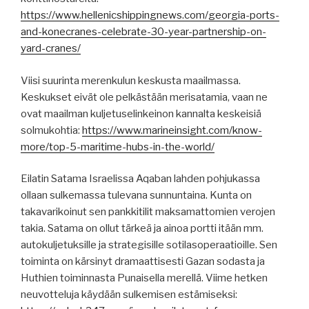
https://www.hellenicshippingnews.com/georgia-ports-
and-konecranes-celebrate-30-year-partnership-on-
yard-cranes/
Viisi suurinta merenkulun keskusta maailmassa.
Keskukset eivät ole pelkästään merisatamia, vaan ne
ovat maailman kuljetuselinkeinon kannalta keskeisiä
solmukohtia:
https://www.marineinsight.com/know-
more/top-5-maritime-hubs-in-the-world/
Eilatin Satama Israelissa Aqaban lahden pohjukassa
ollaan sulkemassa tulevana sunnuntaina. Kunta on
takavarikoinut sen pankkitilit maksamattomien verojen
takia. Satama on ollut tärkeä ja ainoa portti itään mm.
autokuljetuksille ja strategisille sotilasoperaatioille. Sen
toiminta on kärsinyt dramaattisesti Gazan sodasta ja
Huthien toiminnasta Punaisella merellä. Viime hetken
neuvotteluja käydään sulkemisen estämiseksi: