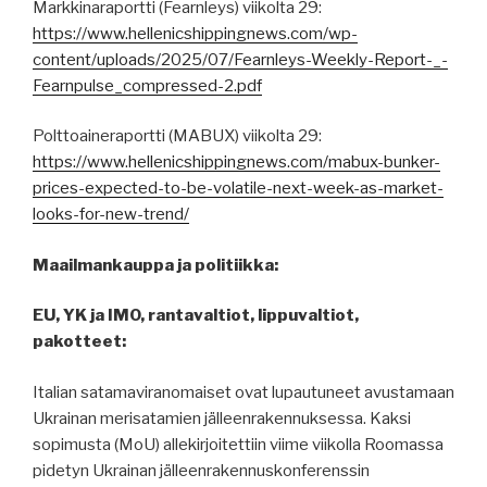
Markkinaraportti (Fearnleys) viikolta 29:
https://www.hellenicshippingnews.com/wp-
content/uploads/2025/07/Fearnleys-Weekly-Report-_-
Fearnpulse_compressed-2.pdf
Polttoaineraportti (MABUX) viikolta 29:
https://www.hellenicshippingnews.com/mabux-bunker-
prices-expected-to-be-volatile-next-week-as-market-
looks-for-new-trend/
Maailmankauppa ja politiikka:
EU, YK ja IMO, rantavaltiot, lippuvaltiot,
pakotteet:
Italian satamaviranomaiset ovat lupautuneet avustamaan
Ukrainan merisatamien jälleenrakennuksessa. Kaksi
sopimusta (MoU) allekirjoitettiin viime viikolla Roomassa
pidetyn Ukrainan jälleenrakennuskonferenssin