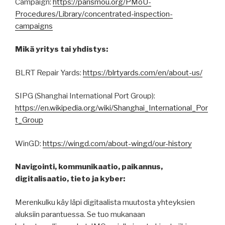
Campaign:
https://parismou.org/PMoU-
Procedures/Library/concentrated-inspection-
campaigns
Mikä yritys tai yhdistys:
BLRT Repair Yards:
https://blrtyards.com/en/about-us/
SIPG (Shanghai International Port Group):
https://en.wikipedia.org/wiki/Shanghai_International_Por
t_Group
WinGD:
https://wingd.com/about-wingd/our-history
Navigointi, kommunikaatio, paikannus,
digitalisaatio, tieto ja kyber:
Merenkulku käy läpi digitaalista muutosta yhteyksien
aluksiin parantuessa. Se tuo mukanaan