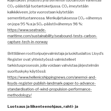
kuljetukset yhdistettynä sementin tuotantoon vähentää
CO₂-päästöjä tuotantoketjussa. CO₂ imeytetään
kalkkikiveen, jota vuorostaan käytetään
sementintuotannossa. Merikuljetuksessa CO₂-vähennys
on jopa 95 %:a ja SOₓ-päästövähennys 98 %:
https://www.seatrade-
maritime.com/sustainability/seabound-tests-carbon-
capture-tech-in-norway
Brittiläinen roottoripurjevalmistaja ja luokituslaitos Lloyd’s
Register ovat yhteistyössä valmistelleet
tarkistusprosessin, jolla voidaan vahvistaa järjestelmän
suorituskyky käytössä:
https://www.hellenicshippingnews.com/anemoi-and-
lloyds-register-publish-landmark-paper-to-advance-
standardisation-of-wind-propulsion-performance-
methodology/
Luotsaus ja liikenteenohjaus, rahti- ja