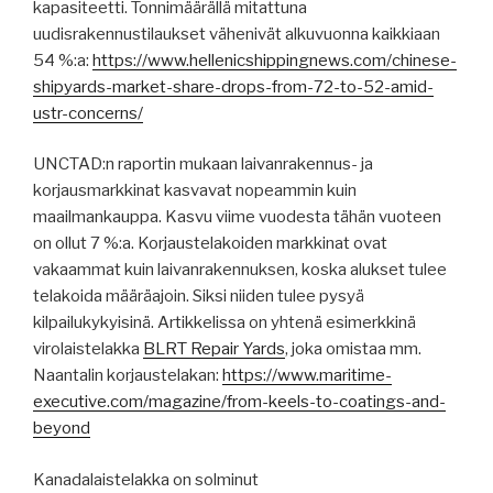
kapasiteetti. Tonnimäärällä mitattuna
uudisrakennustilaukset vähenivät alkuvuonna kaikkiaan
54 %:a:
https://www.hellenicshippingnews.com/chinese-
shipyards-market-share-drops-from-72-to-52-amid-
ustr-concerns/
UNCTAD:n raportin mukaan laivanrakennus- ja
korjausmarkkinat kasvavat nopeammin kuin
maailmankauppa. Kasvu viime vuodesta tähän vuoteen
on ollut 7 %:a. Korjaustelakoiden markkinat ovat
vakaammat kuin laivanrakennuksen, koska alukset tulee
telakoida määräajoin. Siksi niiden tulee pysyä
kilpailukykyisinä. Artikkelissa on yhtenä esimerkkinä
virolaistelakka
BLRT Repair Yards
, joka omistaa mm.
Naantalin korjaustelakan:
https://www.maritime-
executive.com/magazine/from-keels-to-coatings-and-
beyond
Kanadalaistelakka on solminut