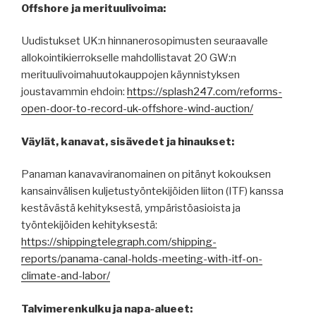
Offshore ja merituulivoima:
Uudistukset UK:n hinnanerosopimusten seuraavalle
allokointikierrokselle mahdollistavat 20 GW:n
merituulivoimahuutokauppojen käynnistyksen
joustavammin ehdoin:
https://splash247.com/reforms-
open-door-to-record-uk-offshore-wind-auction/
Väylät, kanavat, sisävedet ja hinaukset:
Panaman kanavaviranomainen on pitänyt kokouksen
kansainvälisen kuljetustyöntekijöiden liiton (ITF) kanssa
kestävästä kehityksestä, ympäristöasioista ja
työntekijöiden kehityksestä:
https://shippingtelegraph.com/shipping-
reports/panama-canal-holds-meeting-with-itf-on-
climate-and-labor/
Talvimerenkulku ja napa-alueet: