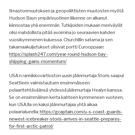
Ilmastonmuutoksen ja geopoliittisten muutosten myötä
Hudson Bayn ympärivuotinen liikenne on alkanut
kiinnostaa yhä enemmän. Tutkijoiden mukaan meriväylät
olisi mahdollista pitää avoimina jo seuraavien kahden
vuosikymmenen kuluessa. Churchillin satama ja sen
takamaakuljetukset olisivat portti Eurooppaan:
https://splash247.com/year-round-hudson-bay-
shipping-gains-momentum/
USA:n rannikkovartioston uusin jäänmurtaja Storis saapui
Seattleen valmistautuen ensimmäiseen
polaaritehtäväänsä yhdessä jäänmurtaja Healyn kanssa.
Se on ensimmäinen kerta kahteen kymmeneen vuoteen,
kun USA:lla on kaksi jäänmurtajaa yhtä aikaa
polaarialueella:
https://gcaptain.com/u-s-coast-guards-
newest-icebreaker-storis-arrives-in-seattle-prepares-
for-first-arctic-patrol/