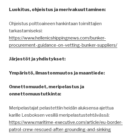
Luokitus, ohjeistus ja merivakuuttaminen:
Ohjeistus polttoaineen hankintaan toimittajien
tarkastamiseksi:
https://www.hellenicshippingnews.com/bunker-
procurement-guidance-on-vetting-bunker-suppliers/
Järjestöt ja yhdistykset:
Ympäristö, ilmastonmuutos ja maantiede:
Onnettomuudet, meripelastus ja
onnettomuustutkinta:
Meripelastajat pelastettiin heidän aluksensa ajettua
karille Lesboksen vesillä meripelastustehtävässä:
https://www.maritime-executive.com/article/eu-border-
patrol-crew-rescued-after-grounding-and-sinking