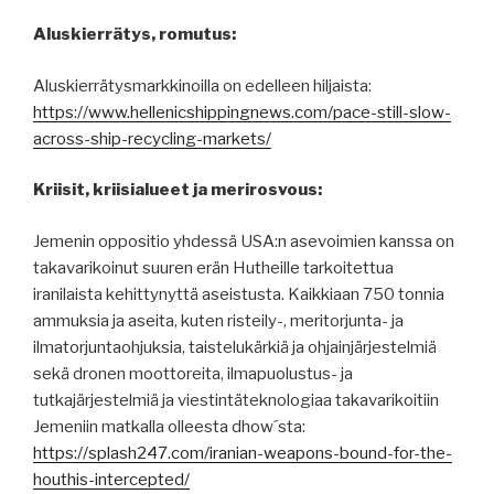
Aluskierrätys, romutus:
Aluskierrätysmarkkinoilla on edelleen hiljaista:
https://www.hellenicshippingnews.com/pace-still-slow-
across-ship-recycling-markets/
Kriisit, kriisialueet ja merirosvous:
Jemenin oppositio yhdessä USA:n asevoimien kanssa on
takavarikoinut suuren erän Hutheille tarkoitettua
iranilaista kehittynyttä aseistusta. Kaikkiaan 750 tonnia
ammuksia ja aseita, kuten risteily-, meritorjunta- ja
ilmatorjuntaohjuksia, taistelukärkiä ja ohjainjärjestelmiä
sekä dronen moottoreita, ilmapuolustus- ja
tutkajärjestelmiä ja viestintäteknologiaa takavarikoitiin
Jemeniin matkalla olleesta dhow´sta:
https://splash247.com/iranian-weapons-bound-for-the-
houthis-intercepted/