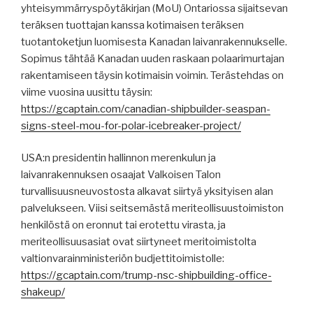
yhteisymmärryspöytäkirjan (MoU) Ontariossa sijaitsevan
teräksen tuottajan kanssa kotimaisen teräksen
tuotantoketjun luomisesta Kanadan laivanrakennukselle.
Sopimus tähtää Kanadan uuden raskaan polaarimurtajan
rakentamiseen täysin kotimaisin voimin. Terästehdas on
viime vuosina uusittu täysin:
https://gcaptain.com/canadian-shipbuilder-seaspan-
signs-steel-mou-for-polar-icebreaker-project/
USA:n presidentin hallinnon merenkulun ja
laivanrakennuksen osaajat Valkoisen Talon
turvallisuusneuvostosta alkavat siirtyä yksityisen alan
palvelukseen. Viisi seitsemästä meriteollisuustoimiston
henkilöstä on eronnut tai erotettu virasta, ja
meriteollisuusasiat ovat siirtyneet meritoimistolta
valtionvarainministeriön budjettitoimistolle:
https://gcaptain.com/trump-nsc-shipbuilding-office-
shakeup/