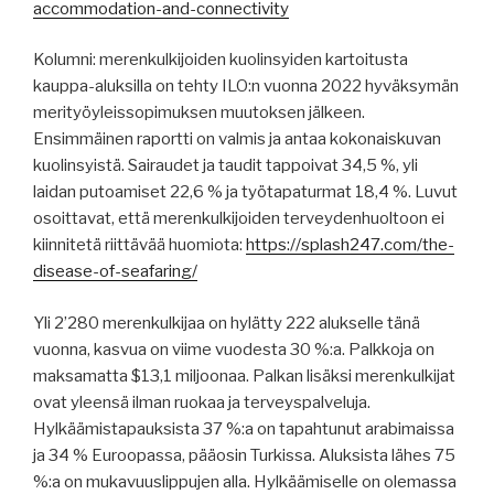
accommodation-and-connectivity
Kolumni: merenkulkijoiden kuolinsyiden kartoitusta
kauppa-aluksilla on tehty ILO:n vuonna 2022 hyväksymän
merityöyleissopimuksen muutoksen jälkeen.
Ensimmäinen raportti on valmis ja antaa kokonaiskuvan
kuolinsyistä. Sairaudet ja taudit tappoivat 34,5 %, yli
laidan putoamiset 22,6 % ja työtapaturmat 18,4 %. Luvut
osoittavat, että merenkulkijoiden terveydenhuoltoon ei
kiinnitetä riittävää huomiota:
https://splash247.com/the-
disease-of-seafaring/
Yli 2’280 merenkulkijaa on hylätty 222 alukselle tänä
vuonna, kasvua on viime vuodesta 30 %:a. Palkkoja on
maksamatta $13,1 miljoonaa. Palkan lisäksi merenkulkijat
ovat yleensä ilman ruokaa ja terveyspalveluja.
Hylkäämistapauksista 37 %:a on tapahtunut arabimaissa
ja 34 % Euroopassa, pääosin Turkissa. Aluksista lähes 75
%:a on mukavuuslippujen alla. Hylkäämiselle on olemassa