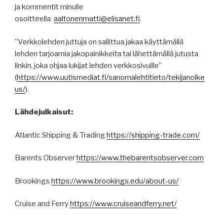
ja kommentit minulle
osoitteella
aaltonenmatti@elisanet.fi
.
”Verkkolehden juttuja on sallittua jakaa käyttämällä
lehden tarjoamia jakopainikkeita tai lähettämällä jutusta
linkin, joka ohjaa lukijat lehden verkkosivuille”
(
https
://
www.uutismediat.fi
/sanomalehtitieto/
tekijanoike
us
/
).
Lähdejulkaisut:
Atlantic Shipping & Trading
https://shipping-trade.com/
Barents Observer
https://www.thebarentsobserver.com
Brookings
https://www.brookings.edu/about-us/
Cruise and Ferry
https://www.cruiseandferry.net/