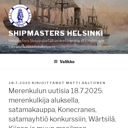
Siirry
sisältöön
SHIPMASTERS HELSINKI
Helsingfors Skeppsbefälhavareförening rf – Helsingin
Laivanpäällikköyhdistys ry
Valikko
JULKAISTU
18.7.2025
KIRJOITTANUT
MATTI AALTONEN
Merenkulun uutisia 18.7.2025:
merenkulkija aluksella,
satamakauppa, Konecranes,
satamayhtiö konkurssiin, Wärtsilä,