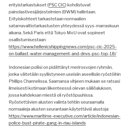
erityistarkastukset (
PSC CIC
) kohdistuvat
painolastivesijärjestelmien (BWM) hallintaan.
Erityiskohteet tarkastetaan normaalien
satamavaltiotarkastusten yhteydessä syys-marraskuun
aikana. Sekä Paris että Tokyo MoU ovat sopineet
osallistumisestaan:
https://www.hellenicshippingnews.com/psc-cic-2025-
on-ballast-water-management-and-dnvs-psc-top-18/
Indonesian poliisi on pidättänyt merirosvojen ryhmän,
jonka väitetään syyllistyneen useisiin aseellisiin ryöstöihin
Phillips Channelissa. Saamansa vihjeen mukaan se ratsasi
ilmeisesti kotimaan liikenteessä olevan säiliöaluksen,
jossa kahdeksan miestä oli ryöstöpuuhissa.
Ryöstettävien alusten valinta tehtiin seuraamalla
normaaleja alusten seurantaan käytettäviä alustoja:
https://www.maritime-executive.com/article/indonesian-
police-bust-pirate-gang-in-riau-islands