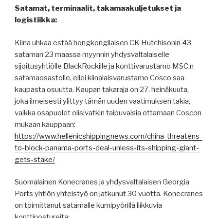
Satamat, terminaalit, takamaakuljetukset ja
logistiikka:
Kiina uhkaa estää hongkongilaisen CK Hutchisonin 43
sataman 23 maassa myynnin yhdysvaltalaiselle
sijoitusyhtiölle BlackRockille ja konttivarustamo MSC:n
satamaosastolle, ellei kiinalaisvarustamo Cosco saa
kaupasta osuutta. Kaupan takaraja on 27. heinäkuuta,
joka ilmeisesti ylittyy tämän uuden vaatimuksen takia,
vaikka osapuolet olisivatkin taipuvaisia ottamaan Coscon
mukaan kauppaan:
https://www.hellenicshippingnews.com/china-threatens-
to-block-panama-ports-deal-unless-its-shipping-giant-
gets-stake/
Suomalainen Konecranes ja yhdysvaltalaisen Georgia
Ports yhtiön yhteistyö on jatkunut 30 vuotta. Konecranes
on toimittanut satamalle kumipyörillä liikkuvia
konttinostureita: