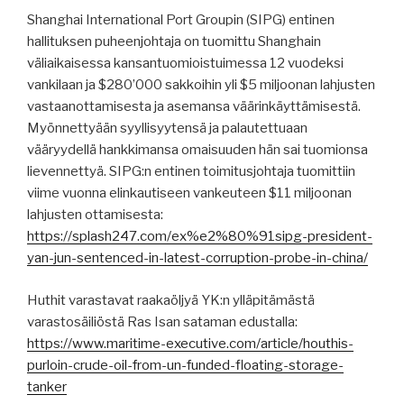
Shanghai International Port Groupin (SIPG) entinen
hallituksen puheenjohtaja on tuomittu Shanghain
väliaikaisessa kansantuomioistuimessa 12 vuodeksi
vankilaan ja $280’000 sakkoihin yli $5 miljoonan lahjusten
vastaanottamisesta ja asemansa väärinkäyttämisestä.
Myönnettyään syyllisyytensä ja palautettuaan
vääryydellä hankkimansa omaisuuden hän sai tuomionsa
lievennettyä. SIPG:n entinen toimitusjohtaja tuomittiin
viime vuonna elinkautiseen vankeuteen $11 miljoonan
lahjusten ottamisesta:
https://splash247.com/ex%e2%80%91sipg-president-
yan-jun-sentenced-in-latest-corruption-probe-in-china/
Huthit varastavat raakaöljyä YK:n ylläpitämästä
varastosäiliöstä Ras Isan sataman edustalla:
https://www.maritime-executive.com/article/houthis-
purloin-crude-oil-from-un-funded-floating-storage-
tanker