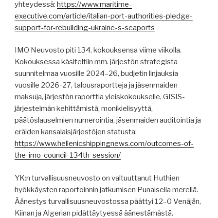
yhteydessä:
https://www.maritime-
executive.com/article/italian-port-authorities-pledge-
support-for-rebuilding-ukraine-s-seaports
IMO Neuvosto piti 134. kokouksensa viime viikolla.
Kokouksessa käsiteltiin mm. järjestön strategista
suunnitelmaa vuosille 2024–26, budjetin linjauksia
vuosille 2026-27, talousraportteja ja jäsenmaiden
maksuja, järjestön raporttia yleiskokoukselle, GISIS-
järjestelmän kehittämistä, monikielisyyttä,
päätöslauselmien numerointia, jäsenmaiden auditointia ja
eräiden kansalaisjärjestöjen statusta:
https://www.hellenicshippingnews.com/outcomes-of-
the-imo-council-134th-session/
YK:n turvallisuusneuvosto on valtuuttanut Huthien
hyökkäysten raportoinnin jatkumisen Punaisella merellä.
Äänestys turvallisuusneuvostossa päättyi 12–0 Venäjän,
Kiinan ja Algerian pidättäytyessä äänestämästä.