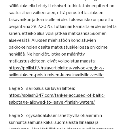
säiliöaluksella tehdyt tekniset tutkintatoimenpiteet on
saatu siihen vaiheeseen, että perustetta aluksen
takavarikon jatkamiselle ei ole. Takavarikko on purettu
perjantaina 28.2.2025. Tutkinnan kannalta ei ole estettä
siihen, etteikö alus voisi jatkaa matkaansa Suomen
aluevesiltä. Aluksen miehistöön kohdistuvien
pakkokeinojen osalta matkustuskiellossa on kolme
henkilöä. Ne henkilöt, jotka on määrätty
matkustuskieltoon, eivät voi poistua maasta:
https://poliisi.fi/-/rajavartiolaitos-valvoo-eagle-s-
sailioaluksen-poistumisen-kansainvalisille-vesille
Eagle S -säiliöalus sai luvan lähteä:
https://splash247.com/tanker-accused-of-baltic-
sabotage-allowed-to-leave-finnish-waters/
Eagle S -öljysäiliöaluksen lähettyvillä oli aiemmin
sunnuntaiaamuna kaksi suomalaista hinaajaa ja