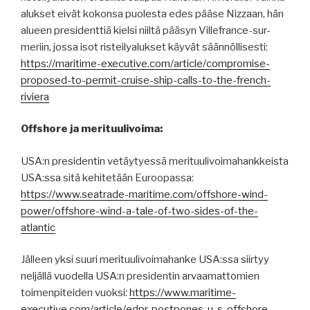
alukset eivät kokonsa puolesta edes pääse Nizzaan, hän
alueen presidenttiä kielsi niiltä pääsyn Villefrance-sur-
meriin, jossa isot risteilyalukset käyvät säännöllisesti:
https://maritime-executive.com/article/compromise-
proposed-to-permit-cruise-ship-calls-to-the-french-
riviera
Offshore ja merituulivoima:
USA:n presidentin vetäytyessä merituulivoimahankkeista
USA:ssa sitä kehitetään Euroopassa:
https://www.seatrade-maritime.com/offshore-wind-
power/offshore-wind-a-tale-of-two-sides-of-the-
atlantic
Jälleen yksi suuri merituulivoimahanke USA:ssa siirtyy
neljällä vuodella USA:n presidentin arvaamattomien
toimenpiteiden vuoksi:
https://www.maritime-
executive.com/article/edpr-postpones-u-s-offshore-