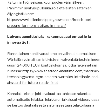
72 tunnin työnseisaus kuun puolen välin jälkeen.
Pahimmin syntyisi pullonkauloja eteläisten satamien
öljylogistiikkaan:
https://www.hellenicshippingnews.com/french-ports-
prepare-for-more-strikes-in-march/
Laivansuunnittelu ja -rakennus, automaatio ja
innovaatiot:
Ranskalainen konttivarustamo on valinnut suomalaisen
Wärtsilän voimalinjan ja tiivisteen valvontajärjestelmineen
uusiin 24’000 TEU:n konttialuksiinsa, jotka rakennetaan
Kiinassa:
https://www.seatrade-maritime.com/maritime-
technology/cma-cgm-selects-wartsilas-intellisafe-and-
airguard-for-future-ready-fleet
Korealaistelakan johto vakuuttaa tahtoaan rakentaa
automatisoitu telakka. Telakka on julkaissut videon, jossa
se kertoo digitaalisesta siirtymisestään telakoillaan ja