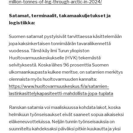
million-tonnes-of-lng-through-arctic-in-2024/
Satamat, terminaalit, takamaakuljetukset ja
logistiikka:
Suomen satamat pystyisivät tarvittaessa käsittelemään
jopa kaksinkertaisen tonnimäärän tavaraliikennettä
vuodessa. Tämä käy ilmi Turun yliopiston
Huoltovarmuuskeskukselle (HVK) tekemästä
selvityksestä. Koska lähes 96 prosenttia Suomen
ulkomaankaupasta kulkee meritse, on satamien merkitys
olennaista myös huoltovarmuuden kannalta:
https://www.huoltovarmuuskeskus.fi/a/satamien-
lastinkasittelykapasiteetti-mahdollista-jopa-tuplata
Ranskan satamia voi maaliskuussa kohdata lakot, koska
helmikuun työnseisaukset eivät saaneet sopua aikaiseksi
eläkeneuvotteluissa. Neljän tunnin työnseisauksia on
suunniteltu kahdeksaksi päiväksi pitkin kuukautta ja yksi