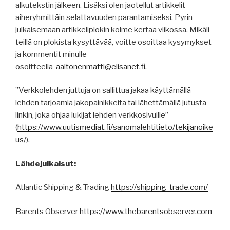
alkutekstin jälkeen. Lisäksi olen jaotellut artikkelit
aiheryhmittäin selattavuuden parantamiseksi. Pyrin
julkaisemaan artikkeliplokin kolme kertaa viikossa. Mikäli
teillä on plokista kysyttävää, voitte osoittaa kysymykset
ja kommentit minulle
osoitteella
aaltonenmatti@elisanet.fi
.
”Verkkolehden juttuja on sallittua jakaa käyttämällä
lehden tarjoamia jakopainikkeita tai lähettämällä jutusta
linkin, joka ohjaa lukijat lehden verkkosivuille”
(
https
://
www.uutismediat.fi
/sanomalehtitieto/
tekijanoike
us
/
).
Lähdejulkaisut:
Atlantic Shipping & Trading
https://shipping-trade.com/
Barents Observer
https://www.thebarentsobserver.com