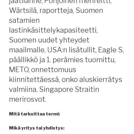
jäätilanne, Pohjoinen merireitti,
Wärtsilä, raportteja, Suomen
satamien
lastinkäsittelykapasiteetti,
Suomen uudet yhteydet
maailmalle, USA:n lisätullit, Eagle S,
päällikkö ja 1. perämies tuomittu,
METO, onnettomuus
kiinnitettäessä, onko aluskierrätys
valmiina, Singapore Straitin
merirosvot.
Mitä tarkoittaa termi:
Mikä yritys tai yhdistys: