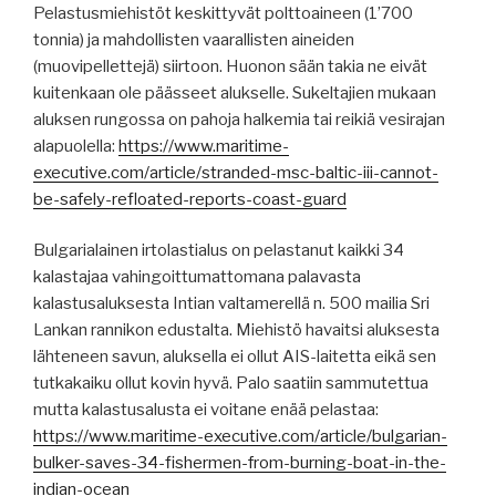
Pelastusmiehistöt keskittyvät polttoaineen (1’700
tonnia) ja mahdollisten vaarallisten aineiden
(muovipellettejä) siirtoon. Huonon sään takia ne eivät
kuitenkaan ole päässeet alukselle. Sukeltajien mukaan
aluksen rungossa on pahoja halkemia tai reikiä vesirajan
alapuolella:
https://www.maritime-
executive.com/article/stranded-msc-baltic-iii-cannot-
be-safely-refloated-reports-coast-guard
Bulgarialainen irtolastialus on pelastanut kaikki 34
kalastajaa vahingoittumattomana palavasta
kalastusaluksesta Intian valtamerellä n. 500 mailia Sri
Lankan rannikon edustalta. Miehistö havaitsi aluksesta
lähteneen savun, aluksella ei ollut AIS-laitetta eikä sen
tutkakaiku ollut kovin hyvä. Palo saatiin sammutettua
mutta kalastusalusta ei voitane enää pelastaa:
https://www.maritime-executive.com/article/bulgarian-
bulker-saves-34-fishermen-from-burning-boat-in-the-
indian-ocean