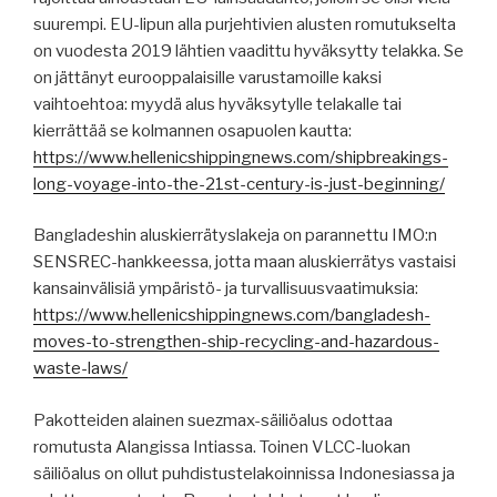
suurempi. EU-lipun alla purjehtivien alusten romutukselta
on vuodesta 2019 lähtien vaadittu hyväksytty telakka. Se
on jättänyt eurooppalaisille varustamoille kaksi
vaihtoehtoa: myydä alus hyväksytylle telakalle tai
kierrättää se kolmannen osapuolen kautta:
https://www.hellenicshippingnews.com/shipbreakings-
long-voyage-into-the-21st-century-is-just-beginning/
Bangladeshin aluskierrätyslakeja on parannettu IMO:n
SENSREC-hankkeessa, jotta maan aluskierrätys vastaisi
kansainvälisiä ympäristö- ja turvallisuusvaatimuksia:
https://www.hellenicshippingnews.com/bangladesh-
moves-to-strengthen-ship-recycling-and-hazardous-
waste-laws/
Pakotteiden alainen suezmax-säiliöalus odottaa
romutusta Alangissa Intiassa. Toinen VLCC-luokan
säiliöalus on ollut puhdistustelakoinnissa Indonesiassa ja