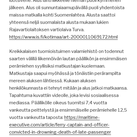
luotsivene. Alus lähti liikkeelle hieman puoli kymmenen
jälkeen. Alus oli sunnuntaiaamupäivällä puoli yhdentoista
maissa matkalla kohti Suomenlahtea. Alusta saattoi
yhteensä neljä suomalaista alusta mukaan lukien
Rajavartiolaitoksen vartiolaiva Turva.
https://www.is.fi/kotimaa/art-2000011069172.html
Kreikkalaisen tuomioistuimen valamiehistö on todennut
saarten välillä liikennöivän lautan päällikön ja ensimmäisen
perämiehen syyllisiksi matkustajan kuolemaan.
Matkustaja saapui myöhässä ja tönäistiin perärampilta
mereen aluksen lähtiessä. Kukaan aluksen
henkilökunnasta ei tehnyt mitään ja alus jatkoi matkaansa.
Tapahtuma kuvattiin videolle, joka levisi sosiaalisessa
mediassa. Päällikölle oikeus tuomitsi 7,4 vuotta
vankeutta peittelystä ja ensimmäiselle perämiehelle 12,5
vuotta vankeutta taposta:
https://maritime-
executive.com/article/ferry-captain-and-officer-
convicted-in-drowning-death-of-late-passenger