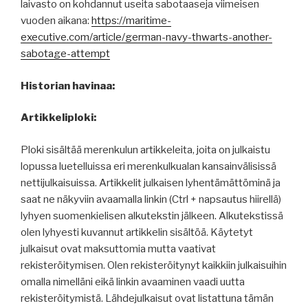
laivasto on kohdannut useita sabotaaseja viimeisen
vuoden aikana:
https://maritime-
executive.com/article/german-navy-thwarts-another-
sabotage-attempt
Historian havinaa:
Artikkeliploki:
Ploki sisältää merenkulun artikkeleita, joita on julkaistu
lopussa luetelluissa eri merenkulkualan kansainvälisissä
nettijulkaisuissa. Artikkelit julkaisen lyhentämättöminä ja
saat ne näkyviin avaamalla linkin (Ctrl + napsautus hiirellä)
lyhyen suomenkielisen alkutekstin jälkeen. Alkutekstissä
olen lyhyesti kuvannut artikkelin sisältöä. Käytetyt
julkaisut ovat maksuttomia mutta vaativat
rekisteröitymisen. Olen rekisteröitynyt kaikkiin julkaisuihin
omalla nimelläni eikä linkin avaaminen vaadi uutta
rekisteröitymistä. Lähdejulkaisut ovat listattuna tämän