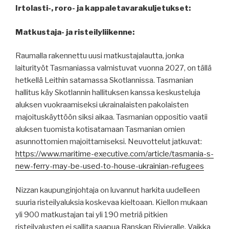
Irtolasti-, roro- ja kappaletavarakuljetukset:
Matkustaja- ja risteilyliikenne:
Raumalla rakennettu uusi matkustajalautta, jonka
laiturityöt Tasmaniassa valmistuvat vuonna 2027, on tällä
hetkellä Leithin satamassa Skotlannissa. Tasmanian
hallitus käy Skotlannin hallituksen kanssa keskusteluja
aluksen vuokraamiseksi ukrainalaisten pakolaisten
majoituskäyttöön siksi aikaa. Tasmanian oppositio vaatii
aluksen tuomista kotisatamaan Tasmanian omien
asunnottomien majoittamiseksi. Neuvottelut jatkuvat:
https://www.maritime-executive.com/article/tasmania-s-
new-ferry-may-be-used-to-house-ukrainian-refugees
Nizzan kaupunginjohtaja on luvannut harkita uudelleen
suuria risteilyaluksia koskevaa kieltoaan. Kiellon mukaan
yli 900 matkustajan tai yli 190 metriä pitkien
risteilyalusten ei sallita saapua Ranskan Rivieralle. Vaikka