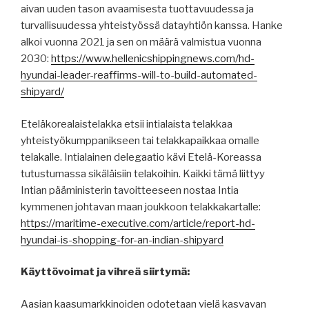
aivan uuden tason avaamisesta tuottavuudessa ja
turvallisuudessa yhteistyössä datayhtiön kanssa. Hanke
alkoi vuonna 2021 ja sen on määrä valmistua vuonna
2030:
https://www.hellenicshippingnews.com/hd-
hyundai-leader-reaffirms-will-to-build-automated-
shipyard/
Eteläkorealaistelakka etsii intialaista telakkaa
yhteistyökumppanikseen tai telakkapaikkaa omalle
telakalle. Intialainen delegaatio kävi Etelä-Koreassa
tutustumassa sikäläisiin telakoihin. Kaikki tämä liittyy
Intian pääministerin tavoitteeseen nostaa Intia
kymmenen johtavan maan joukkoon telakkakartalle:
https://maritime-executive.com/article/report-hd-
hyundai-is-shopping-for-an-indian-shipyard
Käyttövoimat ja vihreä siirtymä:
Aasian kaasumarkkinoiden odotetaan vielä kasvavan