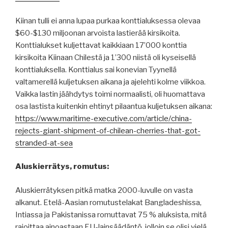
Kiinan tulli ei anna lupaa purkaa konttialuksessa olevaa
$60-$130 miljoonan arvoista lastierää kirsikoita.
Konttialukset kuljettavat kaikkiaan 17’000 konttia
kirsikoita Kiinaan Chilestä ja 1’300 niistä oli kyseisellä
konttialuksella. Konttialus sai konevian Tyynellä
valtamerellä kuljetuksen aikana ja ajelehti kolme viikkoa.
Vaikka lastin jäähdytys toimi normaalisti, oli huomattava
osa lastista kuitenkin ehtinyt pilaantua kuljetuksen aikana:
https://www.maritime-executive.com/article/china-
rejects-giant-shipment-of-chilean-cherries-that-got-
stranded-at-sea
Aluskierrätys, romutus:
Aluskierrätyksen pitkä matka 2000-luvulle on vasta
alkanut. Etelä-Aasian romutustelakat Bangladeshissa,
Intiassa ja Pakistanissa romuttavat 75 % aluksista, mitä
rajoittaa ainoastaan EU-lainsäädäntö, jolloin se olisi vielä