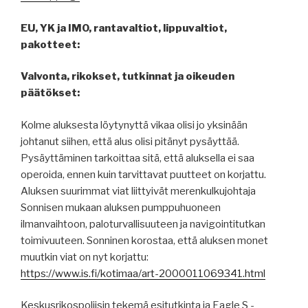
EU, YK ja IMO, rantavaltiot, lippuvaltiot,
pakotteet:
Valvonta, rikokset, tutkinnat ja oikeuden
päätökset:
Kolme aluksesta löytynyttä vikaa olisi jo yksinään
johtanut siihen, että alus olisi pitänyt pysäyttää.
Pysäyttäminen tarkoittaa sitä, että aluksella ei saa
operoida, ennen kuin tarvittavat puutteet on korjattu.
Aluksen suurimmat viat liittyivät merenkulkujohtaja
Sonnisen mukaan aluksen pumppuhuoneen
ilmanvaihtoon, paloturvallisuuteen ja navigointitutkan
toimivuuteen. Sonninen korostaa, että aluksen monet
muutkin viat on nyt korjattu:
https://www.is.fi/kotimaa/art-2000011069341.html
Keskusrikospoliisin tekemä esitutkinta ja Eagle S -