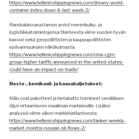
https://www.hellenicshippingnews.com/drewry-world-
container-index-down-6-last-week-2/
Ranskalaisvarustamon arviot merenkulku- ja
logistiikkatoimintojensa tilanteesta viime vuoden hyvän
kasvun sekä geopoliittisten ja kauppapoliittisten
epävarmuuksien näkökulmasta:
https://www.hellenicshippingnews.com/cma-cgm-
group-higher-tariffs-announced-in-the-united-states-
could-have-an-impact-on-trade/
Neste-, kemikaali- ja kaasukuljetukset:
Näin ovat pakotteet ja hintakatto toimineet venäläisen
öljyn virtaamiseen maailman markkinoille. Lisäksi
analyysiä viime viikon markkinatilanteesta:
https://www.hellenicshippingnews.com/tanker-weekly-
market-monitor-russian-oil-flows-2/