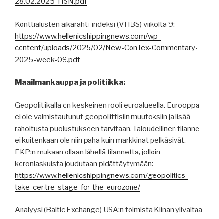
28.02.2025-HSN.pdf
Konttialusten aikarahti-indeksi (VHBS) viikolta 9:
https://www.hellenicshippingnews.com/wp-
content/uploads/2025/02/New-ConTex-Commentary-
2025-week-09.pdf
Maailmankauppa ja politiikka:
Geopolitiikalla on keskeinen rooli euroalueella. Eurooppa
ei ole valmistautunut geopoliittisiin muutoksiin ja lisää
rahoitusta puolustukseen tarvitaan. Taloudellinen tilanne
ei kuitenkaan ole niin paha kuin markkinat pelkäsivät.
EKP:n mukaan ollaan lähellä tilannetta, jolloin
koronlaskuista joudutaan pidättäytymään:
https://www.hellenicshippingnews.com/geopolitics-
take-centre-stage-for-the-eurozone/
Analyysi (Baltic Exchange) USA:n toimista Kiinan ylivaltaa