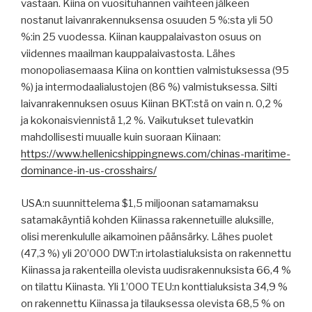
vastaan. Kiina on vuosituhannen vaihteen jälkeen
nostanut laivanrakennuksensa osuuden 5 %:sta yli 50
%:in 25 vuodessa. Kiinan kauppalaivaston osuus on
viidennes maailman kauppalaivastosta. Lähes
monopoliasemaasa Kiina on konttien valmistuksessa (95
%) ja intermodaalialustojen (86 %) valmistuksessa. Silti
laivanrakennuksen osuus Kiinan BKT:stä on vain n. 0,2 %
ja kokonaisviennistä 1,2 %. Vaikutukset tulevatkin
mahdollisesti muualle kuin suoraan Kiinaan:
https://www.hellenicshippingnews.com/chinas-maritime-
dominance-in-us-crosshairs/
USA:n suunnittelema $1,5 miljoonan satamamaksu
satamakäyntiä kohden Kiinassa rakennetuille aluksille,
olisi merenkululle aikamoinen päänsärky. Lähes puolet
(47,3 %) yli 20’000 DWT:n irtolastialuksista on rakennettu
Kiinassa ja rakenteilla olevista uudisrakennuksista 66,4 %
on tilattu Kiinasta. Yli 1’000 TEU:n konttialuksista 34,9 %
on rakennettu Kiinassa ja tilauksessa olevista 68,5 % on