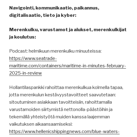
Navigointi, kommunikaatio, paikannus,
digitalisaatio, tieto ja kyber:
Merenkulku, varustamot ja alukset, merenkulkijat
ja koulutus:
Podcast: helmikuun merenkulku minuuteissa:
https://www.seatrade-
maritime.com/containers/maritime-in-minutes-february-
2025-in-review
Hollantilaspankki rahoittaa merenkulkua kolmella tapaa,
jotta merenkulun kestävyystavoitteet saavutetaan:
sitoutuminen asiakkaan tavoitteisiin, rahoittamalla
varustamoiden siirtymistä nettonolla-päästöihin ja
tekemällä yhteistyötä muiden kanssa laajemman
vaikutuksen aikaansaamiseksi:
https://www.hellenicshippingnews.com/blue-waters-