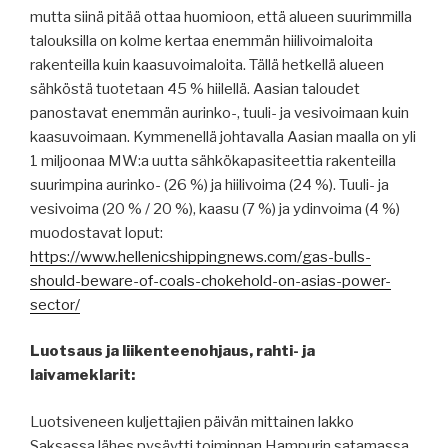
mutta siinä pitää ottaa huomioon, että alueen suurimmilla
talouksilla on kolme kertaa enemmän hiilivoimaloita
rakenteilla kuin kaasuvoimaloita. Tällä hetkellä alueen
sähköstä tuotetaan 45 % hiilellä. Aasian taloudet
panostavat enemmän aurinko-, tuuli- ja vesivoimaan kuin
kaasuvoimaan. Kymmenellä johtavalla Aasian maalla on yli
1 miljoonaa MW:a uutta sähkökapasiteettia rakenteilla
suurimpina aurinko- (26 %) ja hiilivoima (24 %). Tuuli- ja
vesivoima (20 % / 20 %), kaasu (7 %) ja ydinvoima (4 %)
muodostavat loput:
https://www.hellenicshippingnews.com/gas-bulls-
should-beware-of-coals-chokehold-on-asias-power-
sector/
Luotsaus ja liikenteenohjaus, rahti- ja
laivameklarit:
Luotsiveneen kuljettajien päivän mittainen lakko
Saksassa lähes pysäytti toiminnan Hampurin satamassa.