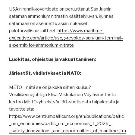
USA:n rannikkovartiosto on peruuttanut San Juanin
sataman ammonium nitraatin käsittelyluvan, kunnes
satamaan on asennettu asianmukaiset
paloturvallisuuslaitteet:
https://www.maritime-
executive.com/article/uscg-revokes-san-juan-terminal-
s-permit-for-ammonium-nitrate
Luokitus, ohjeistus ja vakuuttaminen:
Järjestöt, yhdistykset ja NATO:
METO – mitä se on ja kuka siihen kuuluu?
Vesiliikennejohtaja Elisa Mikkolainen Väylävirastosta
kertoo METO-yhteistyön 30-vuotisesta taipaleesta ja
tavoitteista:
https://www.centrumbalticum.org/en/publications/baltic
_rim_economies/baltic_rim_economies_1_2025_-
_safety_innovations_and_opportunities_of_maritime_tra