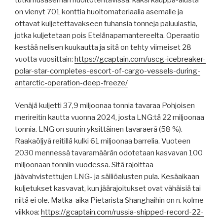
on vienyt 701 konttia huoltomateriaalia asemalle ja
ottavat kuljetettavakseen tuhansia tonneja paluulastia,
jotka kuljetetaan pois Etelänapamantereelta. Operaatio
kestää nelisen kuukautta ja sitä on tehty viimeiset 28
vuotta vuosittain:
https://gcaptain.com/uscg-icebreaker-
polar-star-completes-escort-of-cargo-vessels-during-
antarctic-operation-deep-freeze/
Venäjä kuljetti 37,9 miljoonaa tonnia tavaraa Pohjoisen
merireitin kautta vuonna 2024, josta LNG:tä 22 miljoonaa
tonnia. LNG on suurin yksittäinen tavaraerä (58 %).
Raakaöljyä reitillä kulki 61 miljoonaa barrelia. Vuoteen
2030 mennessä tavaramäärän odotetaan kasvavan 100
miljoonaan tonniin vuodessa. Sitä rajoittaa
jäävahvistettujen LNG- ja säiliöalusten pula. Kesäaikaan
kuljetukset kasvavat, kun jäärajoitukset ovat vähäisiä tai
niitä ei ole. Matka-aika Pietarista Shanghaihin on n. kolme
viikkoa:
https://gcaptain.com/russia-shipped-record-22-