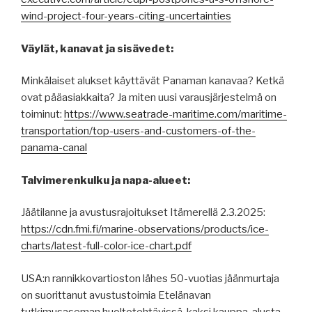
wind-project-four-years-citing-uncertainties
Väylät, kanavat ja sisävedet:
Minkälaiset alukset käyttävät Panaman kanavaa? Ketkä
ovat pääasiakkaita? Ja miten uusi varausjärjestelmä on
toiminut:
https://www.seatrade-maritime.com/maritime-
transportation/top-users-and-customers-of-the-
panama-canal
Talvimerenkulku ja napa-alueet:
Jäätilanne ja avustusrajoitukset Itämerellä 2.3.2025:
https://cdn.fmi.fi/marine-observations/products/ice-
charts/latest-full-color-ice-chart.pdf
USA:n rannikkovartioston lähes 50-vuotias jäänmurtaja
on suorittanut avustustoimia Etelänavan
tutkimusaseman huoltotehtävissä. kaksi kauppa-alusta