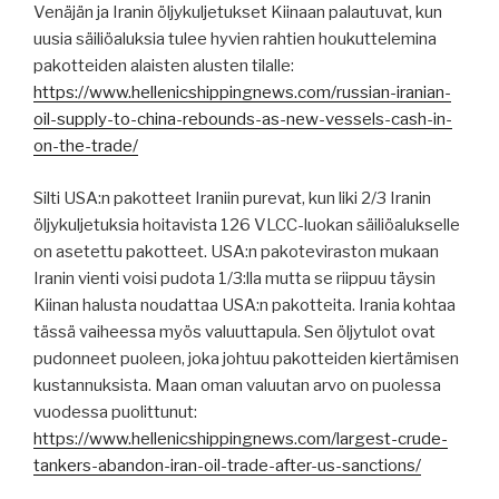
Venäjän ja Iranin öljykuljetukset Kiinaan palautuvat, kun
uusia säiliöaluksia tulee hyvien rahtien houkuttelemina
pakotteiden alaisten alusten tilalle:
https://www.hellenicshippingnews.com/russian-iranian-
oil-supply-to-china-rebounds-as-new-vessels-cash-in-
on-the-trade/
Silti USA:n pakotteet Iraniin purevat, kun liki 2/3 Iranin
öljykuljetuksia hoitavista 126 VLCC-luokan säiliöalukselle
on asetettu pakotteet. USA:n pakoteviraston mukaan
Iranin vienti voisi pudota 1/3:lla mutta se riippuu täysin
Kiinan halusta noudattaa USA:n pakotteita. Irania kohtaa
tässä vaiheessa myös valuuttapula. Sen öljytulot ovat
pudonneet puoleen, joka johtuu pakotteiden kiertämisen
kustannuksista. Maan oman valuutan arvo on puolessa
vuodessa puolittunut:
https://www.hellenicshippingnews.com/largest-crude-
tankers-abandon-iran-oil-trade-after-us-sanctions/