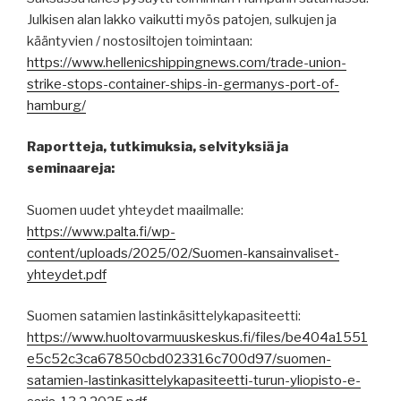
Julkisen alan lakko vaikutti myös patojen, sulkujen ja
kääntyvien / nostosiltojen toimintaan:
https://www.hellenicshippingnews.com/trade-union-
strike-stops-container-ships-in-germanys-port-of-
hamburg/
Raportteja, tutkimuksia, selvityksiä ja
seminaareja:
Suomen uudet yhteydet maailmalle:
https://www.palta.fi/wp-
content/uploads/2025/02/Suomen-kansainvaliset-
yhteydet.pdf
Suomen satamien lastinkäsittelykapasiteetti:
https://www.huoltovarmuuskeskus.fi/files/be404a1551
e5c52c3ca67850cbd023316c700d97/suomen-
satamien-lastinkasittelykapasiteetti-turun-yliopisto-e-