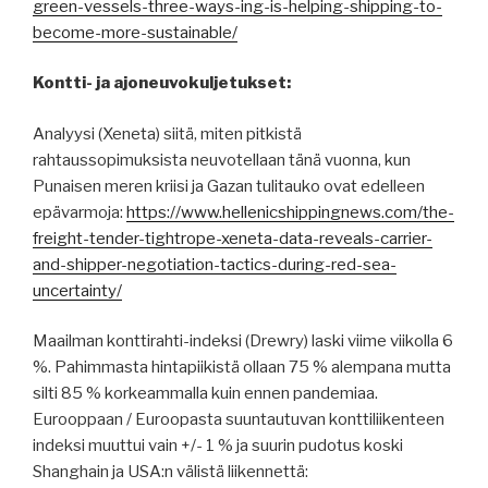
green-vessels-three-ways-ing-is-helping-shipping-to-
become-more-sustainable/
Kontti- ja ajoneuvokuljetukset:
Analyysi (Xeneta) siitä, miten pitkistä
rahtaussopimuksista neuvotellaan tänä vuonna, kun
Punaisen meren kriisi ja Gazan tulitauko ovat edelleen
epävarmoja:
https://www.hellenicshippingnews.com/the-
freight-tender-tightrope-xeneta-data-reveals-carrier-
and-shipper-negotiation-tactics-during-red-sea-
uncertainty/
Maailman konttirahti-indeksi (Drewry) laski viime viikolla 6
%. Pahimmasta hintapiikistä ollaan 75 % alempana mutta
silti 85 % korkeammalla kuin ennen pandemiaa.
Eurooppaan / Euroopasta suuntautuvan konttiliikenteen
indeksi muuttui vain +/- 1 % ja suurin pudotus koski
Shanghain ja USA:n välistä liikennettä: