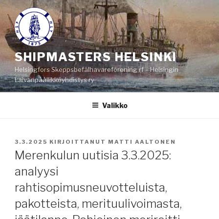
Siirry
sisältöön
SHIPMASTERS HELSINKI
Helsingfors Skeppsbefälhavareförening rf – Helsingin
Laivanpäällikköyhdistys ry
Valikko
JULKAISTU
3.3.2025
KIRJOITTANUT
MATTI AALTONEN
Merenkulun uutisia 3.3.2025:
analyysi
rahtisopimusneuvotteluista,
pakotteista, merituulivoimasta,