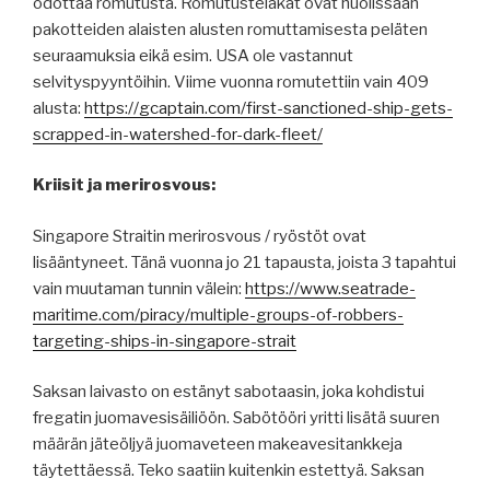
odottaa romutusta. Romutustelakat ovat huolissaan
pakotteiden alaisten alusten romuttamisesta peläten
seuraamuksia eikä esim. USA ole vastannut
selvityspyyntöihin. Viime vuonna romutettiin vain 409
alusta:
https://gcaptain.com/first-sanctioned-ship-gets-
scrapped-in-watershed-for-dark-fleet/
Kriisit ja merirosvous:
Singapore Straitin merirosvous / ryöstöt ovat
lisääntyneet. Tänä vuonna jo 21 tapausta, joista 3 tapahtui
vain muutaman tunnin välein:
https://www.seatrade-
maritime.com/piracy/multiple-groups-of-robbers-
targeting-ships-in-singapore-strait
Saksan laivasto on estänyt sabotaasin, joka kohdistui
fregatin juomavesisäiliöön. Sabötööri yritti lisätä suuren
määrän jäteöljyä juomaveteen makeavesitankkeja
täytettäessä. Teko saatiin kuitenkin estettyä. Saksan