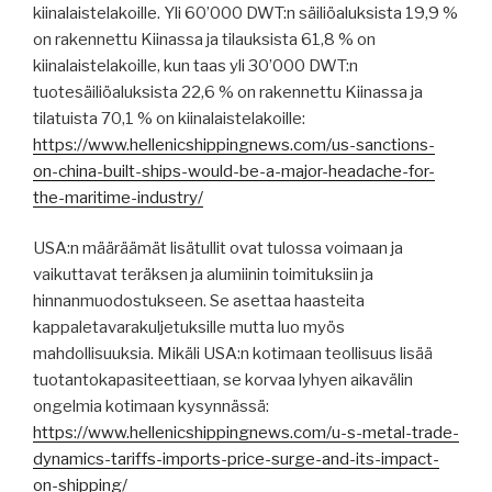
kiinalaistelakoille. Yli 60’000 DWT:n säiliöaluksista 19,9 %
on rakennettu Kiinassa ja tilauksista 61,8 % on
kiinalaistelakoille, kun taas yli 30’000 DWT:n
tuotesäiliöaluksista 22,6 % on rakennettu Kiinassa ja
tilatuista 70,1 % on kiinalaistelakoille:
https://www.hellenicshippingnews.com/us-sanctions-
on-china-built-ships-would-be-a-major-headache-for-
the-maritime-industry/
USA:n määräämät lisätullit ovat tulossa voimaan ja
vaikuttavat teräksen ja alumiinin toimituksiin ja
hinnanmuodostukseen. Se asettaa haasteita
kappaletavarakuljetuksille mutta luo myös
mahdollisuuksia. Mikäli USA:n kotimaan teollisuus lisää
tuotantokapasiteettiaan, se korvaa lyhyen aikavälin
ongelmia kotimaan kysynnässä:
https://www.hellenicshippingnews.com/u-s-metal-trade-
dynamics-tariffs-imports-price-surge-and-its-impact-
on-shipping/