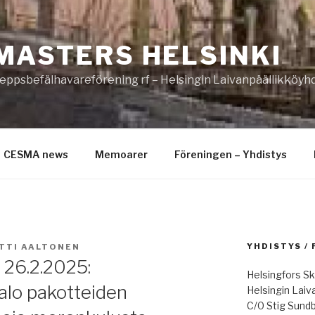
MASTERS HELSINKI
eppsbefälhavareförening rf – Helsingin Laivanpäällikköyhd
CESMA news
Memoarer
Föreningen – Yhdistys
YHDISTYS /
TTI AALTONEN
 26.2.2025:
Helsingfors Sk
talo pakotteiden
Helsingin Laiv
C/0 Stig Sund