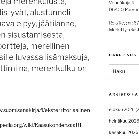
eja merenkulusta,
Vehnäkuja 4
06400 Porvo
istyvät, alustunneli
ava elpyy, jäätilanne,
Rek/Reg nr: 6
Merkitty rekist
n sisustamisesta,
ortteja, merellinen
ksille luvassa lisämaksuja,
HAKU / SÖK
ttimiina, merenkulku on
Etsi:
ARKISTO / A
elokuu 2026
(2
.suomisanakirja.fi/eksterritoriaalinen
heinäkuu 202
ikipedia.org/wiki/Kaasukondensaatti
kesäkuu 2026