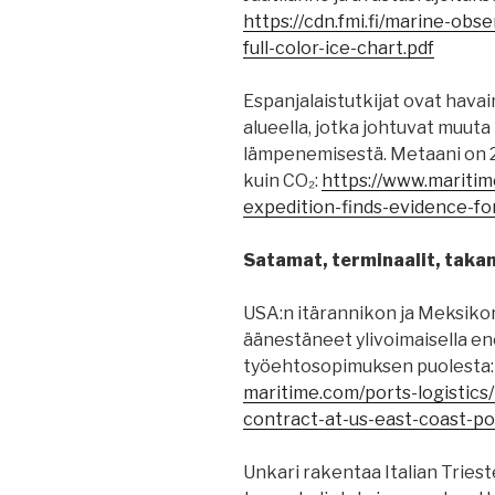
https://cdn.fmi.fi/marine-obs
full-color-ice-chart.pdf
Espanjalaistutkijat ovat hava
alueella, jotka johtuvat muu
lämpenemisestä. Metaani on 
kuin CO₂:
https://www.maritim
expedition-finds-evidence-fo
Satamat, terminaalit, takam
USA:n itärannikon ja Meksiko
äänestäneet ylivoimaisella e
työehtosopimuksen puolesta
maritime.com/ports-logistics
contract-at-us-east-coast-po
Unkari rakentaa Italian Tries