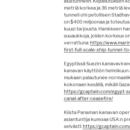
alustunnelin. Kilpailutuksen k
metriä korkea ja 36 metriä le
tunneli ohi petollisen Stadh
on $400 miljoonaa ja toteutusa
kuusi tarjousta. Hankkeen ha
suuaukkoja, joiden korkeus o
verrattuna:
https://www.mari
first-full-scale-ship-tunnel-t
Egyptissä Suezin kanavavira
kanavan käyttöön helmikuun 
mukaan palautunee normaalik
kokonaan kesällä, mikäli Gazan
https://gcaptain.com/egypt-s
canal-after-ceasefire/
Kiista Panaman kanavan oper
asiantuntija kumoaa USA:n pre
selvästi:
https://gcaptain.com