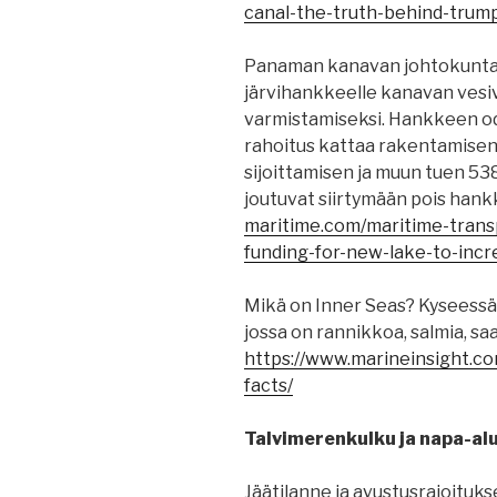
canal-the-truth-behind-trump
Panaman kanavan johtokunta 
järvihankkeelle kanavan vesi
varmistamiseksi. Hankkeen od
rahoitus kattaa rakentamisen
sijoittamisen ja muun tuen 538
joutuvat siirtymään pois hank
maritime.com/maritime-trans
funding-for-new-lake-to-incr
Mikä on Inner Seas? Kyseessä 
jossa on rannikkoa, salmia, saar
https://www.marineinsight.c
facts/
Talvimerenkulku ja napa-al
Jäätilanne ja avustusrajoituks