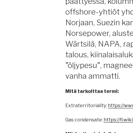
päättyessä, kolumn
offshore-yhtiöt yhd
Norjaan, Suezin kan
Norsepower, aluste
Wärtsilä, NAPA, rap
talous, kiinalaisalu
”öljypesu”, magnee
vanha ammatti.
Mitä tarkoittaa termi:
Extraterritoriality:
https://www
Gas condensate:
https://fi.w