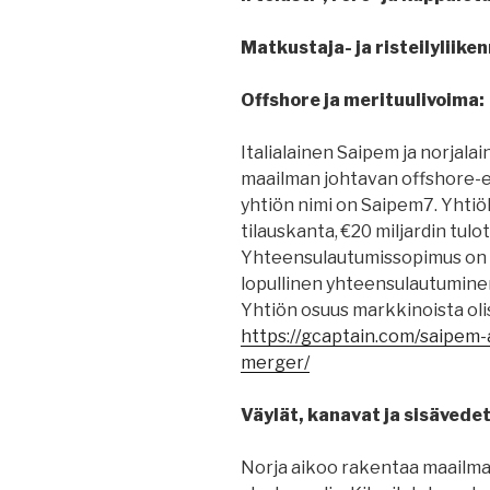
Matkustaja- ja risteilyliiken
Offshore ja merituulivoima:
Italialainen Saipem ja norjal
maailman johtavan offshore-e
yhtiön nimi on Saipem7. Yhtiöl
tilauskanta, €20 miljardin tulot 
Yhteensulautumissopimus on ta
lopullinen yhteensulautuminen
Yhtiön osuus markkinoista olis
https://gcaptain.com/saipem-
merger/
Väylät, kanavat ja sisävedet
Norja aikoo rakentaa maailma