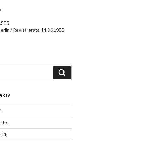
o
7.555
eriin / Registrerats: 14.06.1955
Haku
RKIV
)
6
(16)
(14)