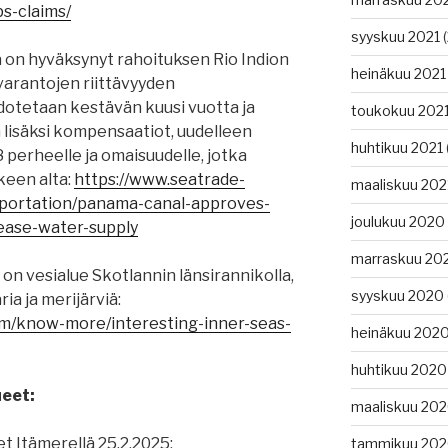
s-claims/
syyskuu 2021
(
on hyväksynyt rahoituksen Rio Indion
heinäkuu 2021
varantojen riittävyyden
otetaan kestävän kuusi vuotta ja
toukokuu 202
 lisäksi kompensaatiot, uudelleen
huhtikuu 2021
 perheelle ja omaisuudelle, jotka
keen alta:
https://www.seatrade-
maaliskuu 202
portation/panama-canal-approves-
joulukuu 2020
ease-water-supply
marraskuu 20
on vesialue Skotlannin länsirannikolla,
syyskuu 2020
ia ja merijärviä:
om/know-more/interesting-inner-seas-
heinäkuu 202
huhtikuu 2020
ueet:
maaliskuu 20
et Itämerellä 25.2.2025:
tammikuu 20