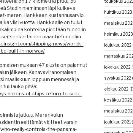
ohteena on 1,7 kilometriä pitkä, 50
toukokuu 202
veä Stadin niemimaan läpi kulkeva
huhtikuu 2023
avet-meren. Hankkeen kustannusarvio
ika viisi vuotta. Hankkeelle on tullut
maaliskuu 202
nkalimpina kohteina pidetään tunnelin
helmikuu 2023
n seitsenkertainen maantietunneliin
neinsight.com/shipping-news/worlds-
joulukuu 2022
o-be-built-in-norway/
marraskuu 20
nomaisen mukaan 47 alusta on palannut
lokakuu 2022
(
alun jälkeen. Kanavaviranomaisen
syyskuu 2022
(
si maaliskuun loppuun mennessä ja
 tulitauko pitää:
elokuu 2022
(1
ays-dozens-of-ships-return-to-suez-
kesäkuu 2022
maaliskuu 202
oinnista jatkuu. Merenkulun
sidentin esittämät väitteet varsin
joulukuu 2021
(
/who-really-controls-the-panama-
marraskuu 20