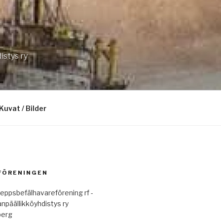
istys ry
Kuvat / Bilder
 FÖRENINGEN
eppsbefälhavareförening rf -
anpäällikköyhdistys ry
berg