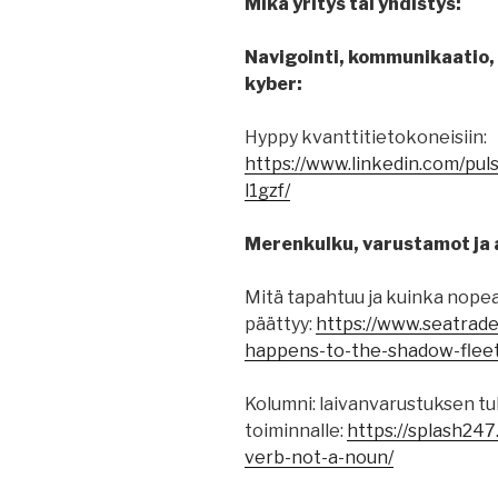
Mikä yritys tai yhdistys:
Navigointi, kommunikaatio, p
kyber:
Hyppy kvanttitietokoneisiin:
https://www.linkedin.com/pu
l1gzf/
Merenkulku, varustamot ja a
Mitä tapahtuu ja kuinka nopeas
päättyy:
https://www.seatrad
happens-to-the-shadow-fleet-
Kolumni: laivanvarustuksen tu
toiminnalle:
https://splash24
verb-not-a-noun/