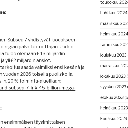
toukokuu 202
ne:
huhtikuu 2024
maaliskuu 20
helmikuu 202
ainen Subsea 7 yhdistyvät luodakseen
tammikuu 202
nergian palveluntuottajan. Uuden
lä tulee olemaan €43 miljardin
joulukuu 2023
ja yli €2 miljardin ansiot.
marraskuu 20
rkoitus saada valmiiksi ensi kesänä ja
 vuoden 2026 toisella puoliskolla.
lokakuu 2023
(
i n. 20 % toiminta-alueillaan:
syyskuu 2023
(
and-subsea-7-ink-45-billion-mega-
elokuu 2023
(5
heinäkuu 2023
:
kesäkuu 2023
n ensimmäisen täysimittaisen