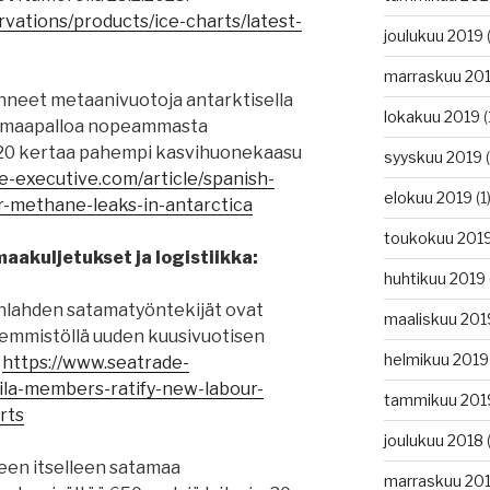
ervations/products/ice-charts/latest-
joulukuu 2019
(
marraskuu 20
inneet metaanivuotoja antarktisella
lokakuu 2019
(
ta maapalloa nopeammasta
20 kertaa pahempi kasvihuonekaasu
syyskuu 2019
(
e-executive.com/article/spanish-
elokuu 2019
(1
r-methane-leaks-in-antarctica
toukokuu 201
aakuljetukset ja logistiikka:
huhtikuu 2019
nlahden satamatyöntekijät ovat
maaliskuu 201
nemmistöllä uuden kuusivuotisen
helmikuu 2019
:
https://www.seatrade-
/ila-members-ratify-new-labour-
tammikuu 201
rts
joulukuu 2018
(
teen itselleen satamaa
marraskuu 20