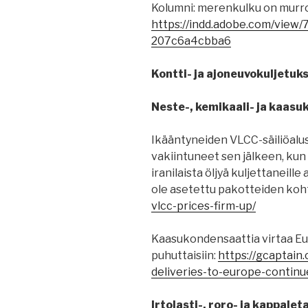
Kolumni: merenkulku on murroks
https://indd.adobe.com/view
207c6a4cbba6
Kontti- ja ajoneuvokuljetuks
Neste-, kemikaali- ja kaasu
Ikääntyneiden VLCC-säiliöalu
vakiintuneet sen jälkeen, kun 
iranilaista öljyä kuljettaneille a
ole asetettu pakotteiden koh
vlcc-prices-firm-up/
Kaasukondensaattia virtaa Eur
puhuttaisiin:
https://gcaptain
deliveries-to-europe-continue
Irtolasti-, roro- ja kappale