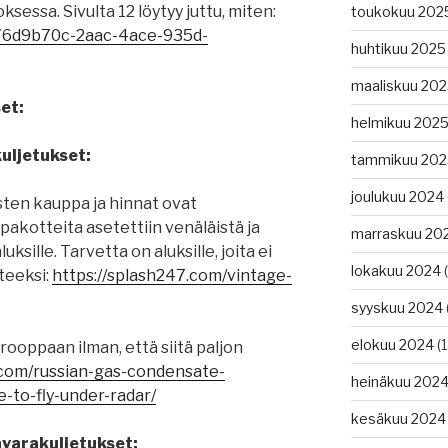
essa. Sivulta 12 löytyy juttu, miten:
toukokuu 202
/76d9b70c-2aac-4ace-935d-
huhtikuu 2025
maaliskuu 20
et:
helmikuu 202
kuljetukset:
tammikuu 202
joulukuu 2024
sten kauppa ja hinnat ovat
pakotteita asetettiin venäläistä ja
marraskuu 20
luksille. Tarvetta on aluksille, joita ei
lokakuu 2024
(
teeksi:
https://splash247.com/vintage-
syyskuu 2024
elokuu 2024
(1
ooppaan ilman, että siitä paljon
.com/russian-gas-condensate-
heinäkuu 202
-to-fly-under-radar/
kesäkuu 2024
tavarakuljetukset: