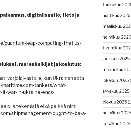
toukokuu 202
aikannus, digitalisaatio, tieto ja
huhtikuu 2026
maaliskuu 20
helmikuu 202
lse/quantum-leap-computing-thetius-
tammikuu 202
joulukuu 2025
lukset, merenkulkijat ja koulutus:
marraskuu 20
ti varjolaivastolle, kun Ukrainan sota
lokakuu 2025
(
e-maritime.com/tankers/what-
syyskuu 2025
if-war-in-ukraine-ends-
elokuu 2025
(1
lee olla tekemistä eikä pelkkä nimi
heinäkuu 202
7.com/shipmanagement-ought-to-be-a-
kesäkuu 2025