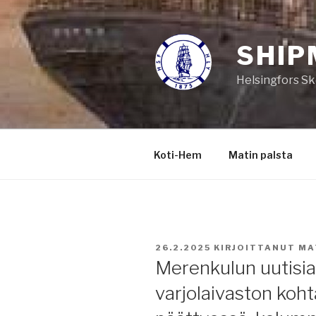
Siirry
sisältöön
SHIP
Helsingfors Sk
Koti-Hem
Matin palsta
JULKAISTU
26.2.2025
KIRJOITTANUT
MA
Merenkulun uutisia
varjolaivaston koh