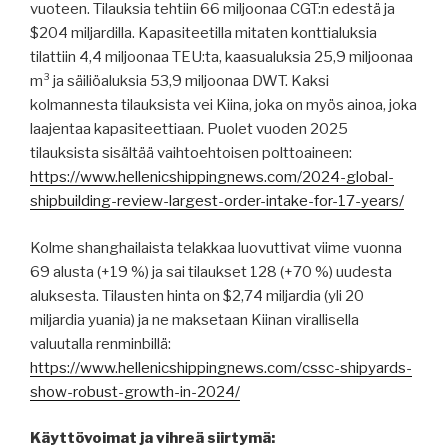
vuoteen. Tilauksia tehtiin 66 miljoonaa CGT:n edestä ja
$204 miljardilla. Kapasiteetilla mitaten konttialuksia
tilattiin 4,4 miljoonaa TEU:ta, kaasualuksia 25,9 miljoonaa
m³ ja säiliöaluksia 53,9 miljoonaa DWT. Kaksi
kolmannesta tilauksista vei Kiina, joka on myös ainoa, joka
laajentaa kapasiteettiaan. Puolet vuoden 2025
tilauksista sisältää vaihtoehtoisen polttoaineen:
https://www.hellenicshippingnews.com/2024-global-
shipbuilding-review-largest-order-intake-for-17-years/
Kolme shanghailaista telakkaa luovuttivat viime vuonna
69 alusta (+19 %) ja sai tilaukset 128 (+70 %) uudesta
aluksesta. Tilausten hinta on $2,74 miljardia (yli 20
miljardia yuania) ja ne maksetaan Kiinan virallisella
valuutalla renminbillä:
https://www.hellenicshippingnews.com/cssc-shipyards-
show-robust-growth-in-2024/
Käyttövoimat ja vihreä siirtymä: