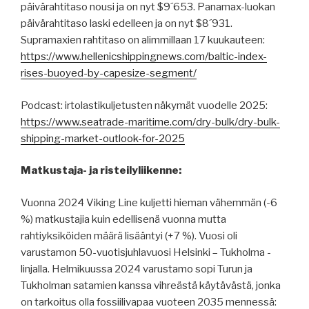
päivärahtitaso nousi ja on nyt $9´653. Panamax-luokan
päivärahtitaso laski edelleen ja on nyt $8´931.
Supramaxien rahtitaso on alimmillaan 17 kuukauteen:
https://www.hellenicshippingnews.com/baltic-index-
rises-buoyed-by-capesize-segment/
Podcast: irtolastikuljetusten näkymät vuodelle 2025:
https://www.seatrade-maritime.com/dry-bulk/dry-bulk-
shipping-market-outlook-for-2025
Matkustaja- ja risteilyliikenne:
Vuonna 2024 Viking Line kuljetti hieman vähemmän (-6
%) matkustajia kuin edellisenä vuonna mutta
rahtiyksiköiden määrä lisääntyi (+7 %). Vuosi oli
varustamon 50-vuotisjuhlavuosi Helsinki – Tukholma -
linjalla. Helmikuussa 2024 varustamo sopi Turun ja
Tukholman satamien kanssa vihreästä käytävästä, jonka
on tarkoitus olla fossiilivapaa vuoteen 2035 mennessä: