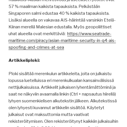
57 % maailman kaikista tapauksista. Pelkästään
Singaporen salmi edustaa 40 % kaikista tapauksista.
Lisäksi alueella on vakavaa AIS-häirintää varsinkin Etelä-
Kiinan merellä Malesian edustalla. Myös geopoliittiset
uhat alueella ovat merkittäviä:
https://www.seatrade-
maritime.com/piracy/asian-maritime-security-in-q4-ais-
spoofing-and-crimes-at-sea
Artikkeliploki:
Ploki sisältää merenkulun artikkeleita, joita on julkaistu
lopussa luetelluissa eri merenkulkualan kansainvälisissä
nettijulkaisuissa. Artikkelit julkaisen lyhentämättöminä ja
saat ne näkyviin avaamalla linkin (Ctrl + napsautus hiirellä)
lyhyen suomenkielisen alkutekstin jälkeen. Alkutekstissä
olen lyhyesti kuvannut artikkelin sisältöä. Käytetyt
julkaisut ovat maksuttomia mutta vaativat
rekisteröitymisen. Olen rekisteröitynyt kaikkiin julkaisuihin