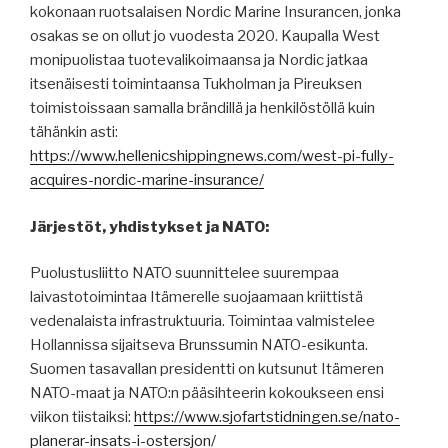
kokonaan ruotsalaisen Nordic Marine Insurancen, jonka
osakas se on ollut jo vuodesta 2020. Kaupalla West
monipuolistaa tuotevalikoimaansa ja Nordic jatkaa
itsenäisesti toimintaansa Tukholman ja Pireuksen
toimistoissaan samalla brändillä ja henkilöstöllä kuin
tähänkin asti:
https://www.hellenicshippingnews.com/west-pi-fully-
acquires-nordic-marine-insurance/
Järjestöt, yhdistykset ja NATO:
Puolustusliitto NATO suunnittelee suurempaa
laivastotoimintaa Itämerelle suojaamaan kriittistä
vedenalaista infrastruktuuria. Toimintaa valmistelee
Hollannissa sijaitseva Brunssumin NATO-esikunta.
Suomen tasavallan presidentti on kutsunut Itämeren
NATO-maat ja NATO:n pääsihteerin kokoukseen ensi
viikon tiistaiksi:
https://www.sjofartstidningen.se/nato-
planerar-insats-i-ostersjon/