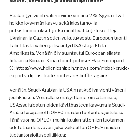
Neste-, kemikaali- ja kaasukuljetukset:
Raakaöljyn vienti väheni viime vuonna 2 %. Syynä olivat
heikko kysynnän kasvu sekä jalostamo- ja
putkistomuutokset, jotka muuttivat kuljetusreittejä.
Ukrainan ja Gazan sotien vaikutuksesta Euroopan tuonti
Lähi-Idästä väheni ja lisääntyi USA:sta ja Etelä-
Amerikasta. Venäjän öljy suuntautui Euroopan sijasta
Intiaan ja Kiinaan. Kiinan tuonti putosi 3 % ja Euroopan 1
%:
https://www.hellenicshippingnews.com/global-crude-
exports-dip-as-trade-routes-reshuffle-again/
Venäjän, Saudi-Arabian ja USA:n raakaöljyn vienti väheni
joulukuussa. Venäjällä se näkyi Itämeren satamissa,
USA:ssa jalostamoiden käyttöasteen kasvuna ja Saudi-
Arabia tasapainotti OPEC-maiden tuotantorajoituksia.
Tänä vuonna OPEC+ maihin kuulumattomien tuotannon
odotetaan kasvavan, joka vaikeuttaa OPEC+ maiden
tuotantorajoituspolitiikkaa: