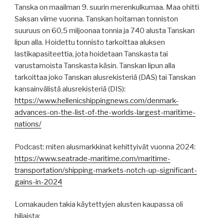
Tanska on maailman 9. suurin merenkulkumaa. Maa ohitti
Saksan viime vuonna. Tanskan hoitaman tonniston
suuruus on 60,5 miljoonaa tonnia ja 740 alusta Tanskan
lipun alla. Hoidettu tonnisto tarkoittaa aluksen
lastikapasiteettia, jota hoidetaan Tanskasta tai
varustamoista Tanskasta käsin. Tanskan lipun alla
tarkoittaa joko Tanskan alusrekisteriä (DAS) tai Tanskan
kansainvälistä alusrekisteriä (DIS):
https://www.hellenicshippingnews.com/denmark-
advances-on-the-list-of-the-worlds-largest-maritime-
nations/
Podcast: miten alusmarkkinat kehittyivät vuonna 2024:
https://www.seatrade-maritime.com/maritime-
transportation/shipping-markets-notch-up-significant-
gains-in-2024
Lomakauden takia käytettyjen alusten kaupassa oli
hiljaista: