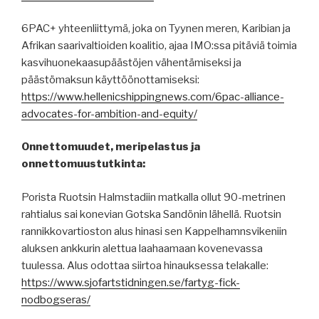
6PAC+ yhteenliittymä, joka on Tyynen meren, Karibian ja
Afrikan saarivaltioiden koalitio, ajaa IMO:ssa pitäviä toimia
kasvihuonekaasupäästöjen vähentämiseksi ja
päästömaksun käyttöönottamiseksi:
https://www.hellenicshippingnews.com/6pac-alliance-
advocates-for-ambition-and-equity/
Onnettomuudet, meripelastus ja
onnettomuustutkinta:
Porista Ruotsin Halmstadiin matkalla ollut 90-metrinen
rahtialus sai konevian Gotska Sandönin lähellä. Ruotsin
rannikkovartioston alus hinasi sen Kappelhamnsvikeniin
aluksen ankkurin alettua laahaamaan kovenevassa
tuulessa. Alus odottaa siirtoa hinauksessa telakalle:
https://www.sjofartstidningen.se/fartyg-fick-
nodbogseras/