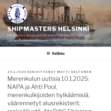
Siirry
sisältöön
SHIPMASTERS HELSINKI
Helsingfors Skeppsbefälhavareförening rf – Helsingin
Laivanpäällikköyhdistys ry
Valikko
JULKAISTU
10.1.2025
KIRJOITTANUT
MATTI AALTONEN
Merenkulun uutisia 10.1.2025:
NAPA ja Ahti Pool,
merenkulkijoiden hylkäämisiä,
väärennetyt alusrekisterit,