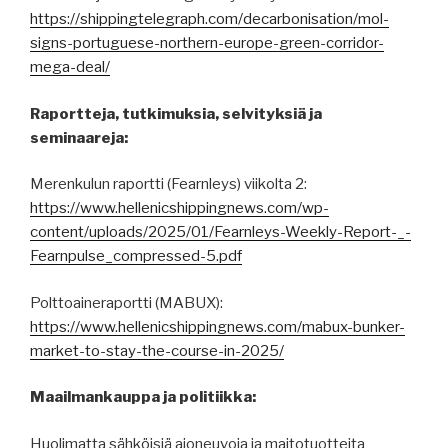
https://shippingtelegraph.com/decarbonisation/mol-
signs-portuguese-northern-europe-green-corridor-
mega-deal/
Raportteja, tutkimuksia, selvityksiä ja
seminaareja:
Merenkulun raportti (Fearnleys) viikolta 2:
https://www.hellenicshippingnews.com/wp-
content/uploads/2025/01/Fearnleys-Weekly-Report-_-
Fearnpulse_compressed-5.pdf
Polttoaineraportti (MABUX):
https://www.hellenicshippingnews.com/mabux-bunker-
market-to-stay-the-course-in-2025/
Maailmankauppa ja politiikka:
Huolimatta sähköisiä ajoneuvoja ja maitotuotteita