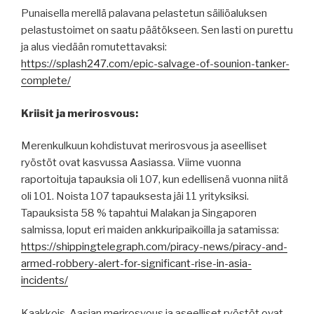
Punaisella merellä palavana pelastetun säiliöaluksen
pelastustoimet on saatu päätökseen. Sen lasti on purettu
ja alus viedään romutettavaksi:
https://splash247.com/epic-salvage-of-sounion-tanker-
complete/
Kriisit ja merirosvous:
Merenkulkuun kohdistuvat merirosvous ja aseelliset
ryöstöt ovat kasvussa Aasiassa. Viime vuonna
raportoituja tapauksia oli 107, kun edellisenä vuonna niitä
oli 101. Noista 107 tapauksesta jäi 11 yrityksiksi.
Tapauksista 58 % tapahtui Malakan ja Singaporen
salmissa, loput eri maiden ankkuripaikoilla ja satamissa:
https://shippingtelegraph.com/piracy-news/piracy-and-
armed-robbery-alert-for-significant-rise-in-asia-
incidents/
Kaakkois-Aasian merirosvous ja aseelliset ryöstöt ovat