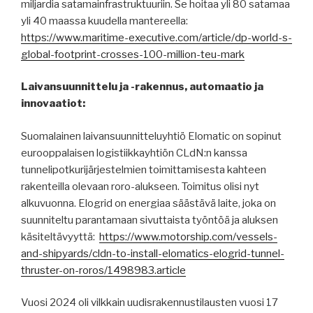
miljardia satamainfrastruktuuriin. Se hoitaa yli 80 satamaa
yli 40 maassa kuudella mantereella:
https://www.maritime-executive.com/article/dp-world-s-
global-footprint-crosses-100-million-teu-mark
Laivansuunnittelu ja -rakennus, automaatio ja
innovaatiot:
Suomalainen laivansuunnitteluyhtiö Elomatic on sopinut
eurooppalaisen logistiikkayhtiön CLdN:n kanssa
tunnelipotkurijärjestelmien toimittamisesta kahteen
rakenteilla olevaan roro-alukseen. Toimitus olisi nyt
alkuvuonna. Elogrid on energiaa säästävä laite, joka on
suunniteltu parantamaan sivuttaista työntöä ja aluksen
käsiteltävyyttä:
https://www.motorship.com/vessels-
and-shipyards/cldn-to-install-elomatics-elogrid-tunnel-
thruster-on-roros/1498983.article
Vuosi 2024 oli vilkkain uudisrakennustilausten vuosi 17