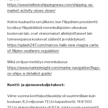
https://www.hellenicshippingnews.com/shipping-sp-
market-activity-slows-down/
Kolme kuukautta sen jälkeen, kun Filippiinien presidentti
hyväksyi filippiiniläisiä merenkulkijoiden oikeuksia
koskevan lain, ovat viranomaiset allekirjoittaneet lain
toimeenpanoa koskevat säännöt ja määräykset:
https://splash247.com/marcos-hails-new-magna-carta-
of-filipino-seafarers-regulation/
Mikä on lipun merkitys merenkulussa:
https://www.marineinsight.com/marine-navigation/flags-
on-ships-a-detailed-guide/
Kontti- ja ajoneuvokuljetukset:
Viime vuonna konttialustilauskirja oli suurimmillaan kuin
koskaan, 8,3 miljoonan TEU:n kapasiteetti. Yli 8´000
TEU:n aluksia tilauksista oli 92 %, joista suurin segmentti