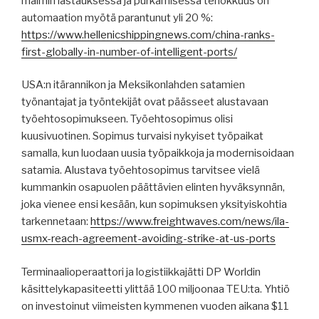
malmin lastauksessa ja purkamisessa tehokkuus on
automaation myötä parantunut yli 20 %:
https://www.hellenicshippingnews.com/china-ranks-
first-globally-in-number-of-intelligent-ports/
USA:n itärannikon ja Meksikonlahden satamien
työnantajat ja työntekijät ovat päässeet alustavaan
työehtosopimukseen. Työehtosopimus olisi
kuusivuotinen. Sopimus turvaisi nykyiset työpaikat
samalla, kun luodaan uusia työpaikkoja ja modernisoidaan
satamia. Alustava työehtosopimus tarvitsee vielä
kummankin osapuolen päättävien elinten hyväksynnän,
joka vienee ensi kesään, kun sopimuksen yksityiskohtia
tarkennetaan:
https://www.freightwaves.com/news/ila-
usmx-reach-agreement-avoiding-strike-at-us-ports
Terminaalioperaattori ja logistiikkajätti DP Worldin
käsittelykapasiteetti ylittää 100 miljoonaa TEU:ta. Yhtiö
on investoinut viimeisten kymmenen vuoden aikana $11