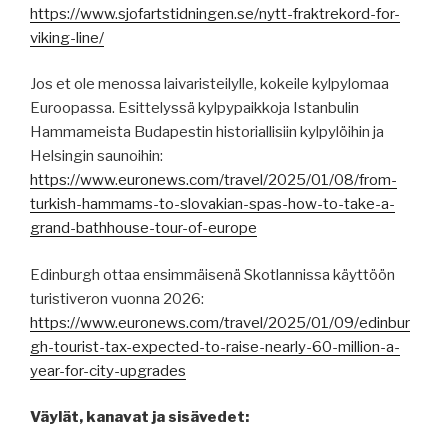
https://www.sjofartstidningen.se/nytt-fraktrekord-for-
viking-line/
Jos et ole menossa laivaristeilylle, kokeile kylpylomaa
Euroopassa. Esittelyssä kylpypaikkoja Istanbulin
Hammameista Budapestin historiallisiin kylpylöihin ja
Helsingin saunoihin:
https://www.euronews.com/travel/2025/01/08/from-
turkish-hammams-to-slovakian-spas-how-to-take-a-
grand-bathhouse-tour-of-europe
Edinburgh ottaa ensimmäisenä Skotlannissa käyttöön
turistiveron vuonna 2026:
https://www.euronews.com/travel/2025/01/09/edinbur
gh-tourist-tax-expected-to-raise-nearly-60-million-a-
year-for-city-upgrades
Väylät, kanavat ja sisävedet: