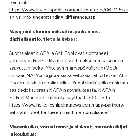
Renminbi:
https://www.investopedia.com/articles/forex/061115/yu
an-vs-rmb-understanding-difference.asp
Navigointi, kommunikaatio, paikannus,
digitalisaatio, tieto ja kyber:
Suomalaiset NAPA ja Ahti Pool ovat aloittaneet
yhteistyön FuelEU Maritime vaatimuksenmukaisuuden
saavuttamiseksi. Yhteisymmärryspöytäkirjan (MoU)
mukaan NAPA:n digitaalisia sovelluksia tehostetaan Ahti
Poolin aktiivisilla poolin hallintajärjestelmillä, jolloin asiakas
saa tiedot suoraan NAPA:n sovelluksesta. NAPA:n
EUFuel Maritime -moduulia käyttää 1´500 alusta:
https://www.hellenicshippingnews.com/napa-partners-
with-ahti-pool-for-fueleu-maritime-compliance/
Merenkulku, varustamot ja alukset, merenkulkijat
ja koulutus: