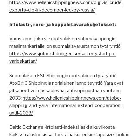
https://www.hellenicshippingnews.com/big-3s-crude-
exports-dip-in-december-led-by-russia/
Irtolasti-, roro- ja kappaletavarakuljetukset:
Varustamo, joka vie ruotsalaisen satamakaupungin
maailmankartalle, on suomalaisvarustamon tytäryhtiö:
https://www.sjofartstidningen.se/satter-ystad-pa-
varldskartan/
Suomalaisen ESL Shippingin ruotsalainen tytäryhtiö
AtoB@C Shipping ja norjalainen lannoiteyhtiö Yara ovat
jatkaneet voimassaolevaa rahtisopimustaan vuoteen
2033:
https://www.hellenicshippingnews.com/atobc-
shipping-and-yara-international-extend-cooperation-
until-2033/
Baltic Exchange -irtolasti-indeksi laski alkuviikosta
kaikissa alusluokissa. Torstaina kuitenkin Capesize-luokan