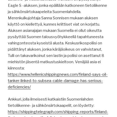
Eagle S -aluksen, jonka epäillään katkoneen tietoliikenne
ja sähkönsiirtokaapeleita Suomenlahdella.
Merenkulkujohtaja Sanna Sonnisen mukaan aluksen
käyttö on kiellettyä, kunnes kriittiset viat on korjattu.
Aluksen asianajajan mukaan Suomella ei ollut oikeutta
pysäyttää Suomen talousvyöhykkeellä tapahtuneesta
vahingonteosta kyseistä alusta. Keskusrikospoliisi on
pidättänyt aluksen, jonka käräjäoikeus on vahvistanut,
Tulli on takavarikoinut sen lastin ja poliisi on asettanut 8
miehistön jäsentä matkustuskieltoon. Venäjää asia ei
kiinnosta:
https://www.hellenicshippingnews.com/finland-says-oil-
tanker-linked-to-subsea-cable-damage-has-serious-
deficiencies/
Ankkuri, jolla ilmeisesti katkaistiin Suomenlahden
tietoliikenne- ja sähkönsiirtokaapelit, on löydetty:
https://shippingtelegraph.com/shipping-reports/finland-