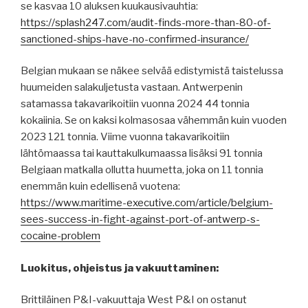
se kasvaa 10 aluksen kuukausivauhtia:
https://splash247.com/audit-finds-more-than-80-of-
sanctioned-ships-have-no-confirmed-insurance/
Belgian mukaan se näkee selvää edistymistä taistelussa
huumeiden salakuljetusta vastaan. Antwerpenin
satamassa takavarikoitiin vuonna 2024 44 tonnia
kokaiinia. Se on kaksi kolmasosaa vähemmän kuin vuoden
2023 121 tonnia. Viime vuonna takavarikoitiin
lähtömaassa tai kauttakulkumaassa lisäksi 91 tonnia
Belgiaan matkalla ollutta huumetta, joka on 11 tonnia
enemmän kuin edellisenä vuotena:
https://www.maritime-executive.com/article/belgium-
sees-success-in-fight-against-port-of-antwerp-s-
cocaine-problem
Luokitus, ohjeistus ja vakuuttaminen:
Brittiläinen P&I-vakuuttaja West P&I on ostanut