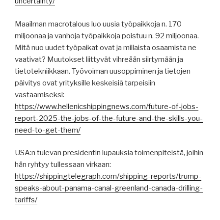
uncertainty/
Maailman macrotalous luo uusia työpaikkoja n. 170
miljoonaa ja vanhoja työpaikkoja poistuu n. 92 miljoonaa.
Mitä nuo uudet työpaikat ovat ja millaista osaamista ne
vaativat? Muutokset liittyvät vihreään siirtymään ja
tietotekniikkaan. Työvoiman uusoppiminen ja tietojen
päivitys ovat yrityksille keskeisiä tarpeisiin
vastaamiseksi:
https://www.hellenicshippingnews.com/future-of-jobs-
report-2025-the-jobs-of-the-future-and-the-skills-you-
need-to-get-them/
USA:n tulevan presidentin lupauksia toimenpiteistä, joihin
hän ryhtyy tullessaan virkaan:
https://shippingtelegraph.com/shipping-reports/trump-
speaks-about-panama-canal-greenland-canada-drilling-
tariffs/