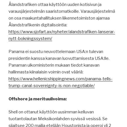
Ålandstrafiken ottaa käyttöön uuden kotisivun ja
varausjärjestelmän saaristomatkoille. Varausjärjestelmä
on osa maakuntahallituksen liikennetoimiston ajamaa
Ålandstrafikenin digitalisointia:
https://www.sjofart.ax/nyheter/alandstrafiken-lanserar-
nytt-bokningssystem/
Panama ei suostu neuvottelemaan USA:n tulevan
presidentin kanssa kanavan luovuttamisesta USA:lle.
Panaman ulkoministerin mukaan tiedot kanavan
hallinnasta kiinalaisin voimin ovat vääriä:
https://www.hellenicshippingnews.com/panama-tells-
trump-canal-sovereignty-is-non-negotiable/
Offshore ja merituulivoima:
Shell on ottanut käyttöön uusimman kelluvan
tuotantolautan Meksikonlahden syvissä vesissä. Se
sijaitsee 200 mailia etelään Houstonista ja operoi yli 2