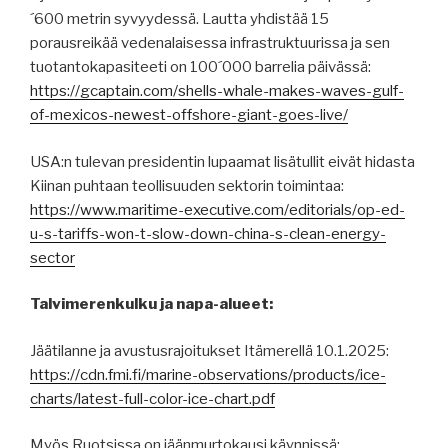
´600 metrin syvyydessä. Lautta yhdistää 15
porausreikää vedenalaisessa infrastruktuurissa ja sen
tuotantokapasiteeti on 100´000 barrelia päivässä:
https://gcaptain.com/shells-whale-makes-waves-gulf-
of-mexicos-newest-offshore-giant-goes-live/
USA:n tulevan presidentin lupaamat lisätullit eivät hidasta
Kiinan puhtaan teollisuuden sektorin toimintaa:
https://www.maritime-executive.com/editorials/op-ed-
u-s-tariffs-won-t-slow-down-china-s-clean-energy-
sector
Talvimerenkulku ja napa-alueet:
Jäätilanne ja avustusrajoitukset Itämerellä 10.1.2025:
https://cdn.fmi.fi/marine-observations/products/ice-
charts/latest-full-color-ice-chart.pdf
Myös Ruotsissa on jäänmurtokausi käynnissä: