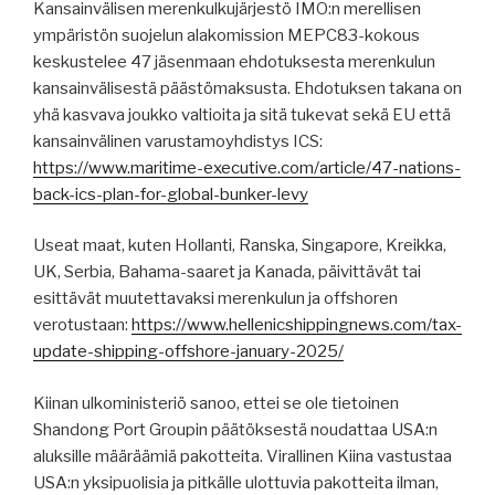
Kansainvälisen merenkulkujärjestö IMO:n merellisen
ympäristön suojelun alakomission MEPC83-kokous
keskustelee 47 jäsenmaan ehdotuksesta merenkulun
kansainvälisestä päästömaksusta. Ehdotuksen takana on
yhä kasvava joukko valtioita ja sitä tukevat sekä EU että
kansainvälinen varustamoyhdistys ICS:
https://www.maritime-executive.com/article/47-nations-
back-ics-plan-for-global-bunker-levy
Useat maat, kuten Hollanti, Ranska, Singapore, Kreikka,
UK, Serbia, Bahama-saaret ja Kanada, päivittävät tai
esittävät muutettavaksi merenkulun ja offshoren
verotustaan:
https://www.hellenicshippingnews.com/tax-
update-shipping-offshore-january-2025/
Kiinan ulkoministeriö sanoo, ettei se ole tietoinen
Shandong Port Groupin päätöksestä noudattaa USA:n
aluksille määräämiä pakotteita. Virallinen Kiina vastustaa
USA:n yksipuolisia ja pitkälle ulottuvia pakotteita ilman,