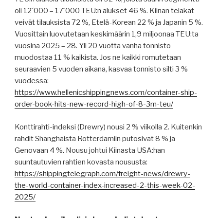
oli 12´000 – 17´000 TEU:n alukset 46 %. Kiinan telakat
veivät tilauksista 72 %, Etelä-Korean 22 % ja Japanin 5 %.
Vuosittain luovutetaan keskimäärin 1,9 miljoonaa TEU:ta
vuosina 2025 – 28. Yli 20 vuotta vanha tonnisto
muodostaa 11 % kaikista. Jos ne kaikki romutetaan
seuraavien 5 vuoden aikana, kasvaa tonnisto silti 3 %
vuodessa:
https://www.hellenicshippingnews.com/container-ship-
order-book-hits-new-record-high-of-8-3m-teu/
Konttirahti-indeksi (Drewry) nousi 2 % viikolla 2. Kuitenkin
rahdit Shanghaista Rotterdamiin putosivat 8 % ja
Genovaan 4 %. Nousu johtui Kiinasta USA:han
suuntautuvien rahtien kovasta noususta:
https://shippingtelegraph.com/freight-news/drewry-
the-world-container-index-increased-2-this-week-02-
2025/