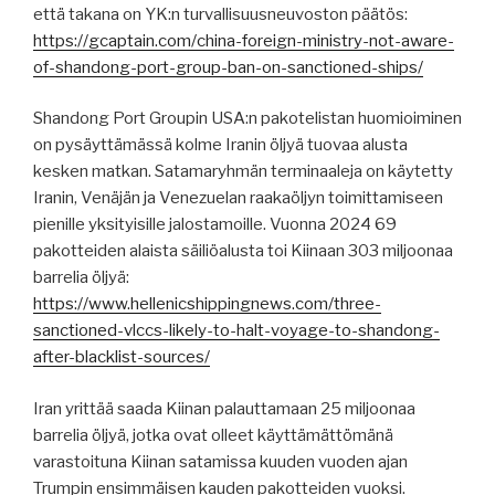
että takana on YK:n turvallisuusneuvoston päätös:
https://gcaptain.com/china-foreign-ministry-not-aware-
of-shandong-port-group-ban-on-sanctioned-ships/
Shandong Port Groupin USA:n pakotelistan huomioiminen
on pysäyttämässä kolme Iranin öljyä tuovaa alusta
kesken matkan. Satamaryhmän terminaaleja on käytetty
Iranin, Venäjän ja Venezuelan raakaöljyn toimittamiseen
pienille yksityisille jalostamoille. Vuonna 2024 69
pakotteiden alaista säiliöalusta toi Kiinaan 303 miljoonaa
barrelia öljyä:
https://www.hellenicshippingnews.com/three-
sanctioned-vlccs-likely-to-halt-voyage-to-shandong-
after-blacklist-sources/
Iran yrittää saada Kiinan palauttamaan 25 miljoonaa
barrelia öljyä, jotka ovat olleet käyttämättömänä
varastoituna Kiinan satamissa kuuden vuoden ajan
Trumpin ensimmäisen kauden pakotteiden vuoksi.