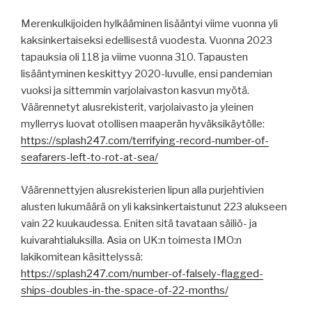
Merenkulkijoiden hylkääminen lisääntyi viime vuonna yli
kaksinkertaiseksi edellisestä vuodesta. Vuonna 2023
tapauksia oli 118 ja viime vuonna 310. Tapausten
lisääntyminen keskittyy 2020-luvulle, ensi pandemian
vuoksi ja sittemmin varjolaivaston kasvun myötä.
Väärennetyt alusrekisterit, varjolaivasto ja yleinen
myllerrys luovat otollisen maaperän hyväksikäytölle:
https://splash247.com/terrifying-record-number-of-
seafarers-left-to-rot-at-sea/
Väärennettyjen alusrekisterien lipun alla purjehtivien
alusten lukumäärä on yli kaksinkertaistunut 223 alukseen
vain 22 kuukaudessa. Eniten sitä tavataan säiliö- ja
kuivarahtialuksilla. Asia on UK:n toimesta IMO:n
lakikomitean käsittelyssä:
https://splash247.com/number-of-falsely-flagged-
ships-doubles-in-the-space-of-22-months/