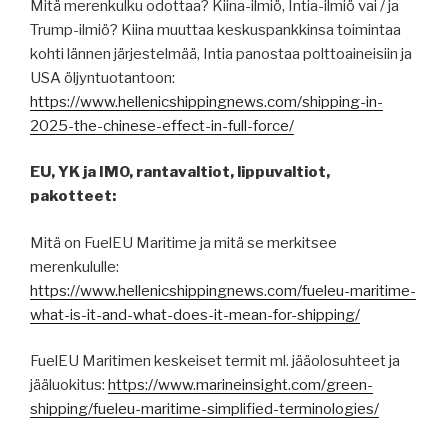
Mitä merenkulku odottaa? Kiina-ilmiö, Intia-ilmiö vai / ja
Trump-ilmiö? Kiina muuttaa keskuspankkinsa toimintaa
kohti lännen järjestelmää, Intia panostaa polttoaineisiin ja
USA öljyntuotantoon:
https://www.hellenicshippingnews.com/shipping-in-
2025-the-chinese-effect-in-full-force/
EU, YK ja IMO, rantavaltiot, lippuvaltiot,
pakotteet:
Mitä on FuelEU Maritime ja mitä se merkitsee
merenkululle:
https://www.hellenicshippingnews.com/fueleu-maritime-
what-is-it-and-what-does-it-mean-for-shipping/
FuelEU Maritimen keskeiset termit ml. jääolosuhteet ja
jääluokitus:
https://www.marineinsight.com/green-
shipping/fueleu-maritime-simplified-terminologies/