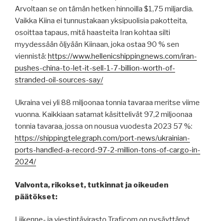
Arvoltaan se on tämän hetken hinnoilla $1,75 miljardia.
Vaikka Kiina ei tunnustakaan yksipuolisia pakotteita,
osoittaa tapaus, mitä haasteita Iran kohtaa silti
myydessään öljyään Kiinaan, joka ostaa 90 % sen
viennistä:
https://www.hellenicshippingnews.com/iran-
pushes-china-to-let-it-sell-1-7-billion-worth-of-
stranded-oil-sources-say/
Ukraina vei yli 88 miljoonaa tonnia tavaraa meritse viime
vuonna. Kaikkiaan satamat käsittelivät 97,2 miljoonaa
tonnia tavaraa, jossa on nousua vuodesta 2023 57 %:
https://shippingtelegraph.com/port-news/ukrainian-
ports-handled-a-record-97-2-million-tons-of-cargo-in-
2024/
Valvonta, rikokset, tutkinnat ja oikeuden
päätökset:
Liikenne- ja viestintävirasto Traficom on pysäyttänyt