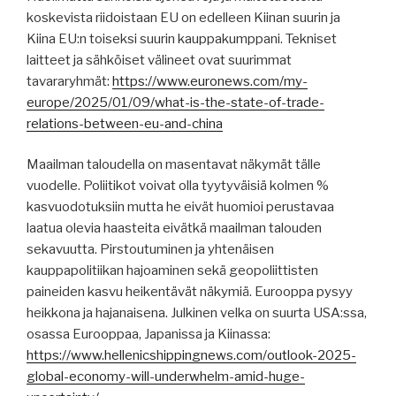
koskevista riidoistaan EU on edelleen Kiinan suurin ja
Kiina EU:n toiseksi suurin kauppakumppani. Tekniset
laitteet ja sähköiset välineet ovat suurimmat
tavararyhmät:
https://www.euronews.com/my-
europe/2025/01/09/what-is-the-state-of-trade-
relations-between-eu-and-china
Maailman taloudella on masentavat näkymät tälle
vuodelle. Poliitikot voivat olla tyytyväisiä kolmen %
kasvuodotuksiin mutta he eivät huomioi perustavaa
laatua olevia haasteita eivätkä maailman talouden
sekavuutta. Pirstoutuminen ja yhtenäisen
kauppapolitiikan hajoaminen sekä geopoliittisten
paineiden kasvu heikentävät näkymiä. Eurooppa pysyy
heikkona ja hajanaisena. Julkinen velka on suurta USA:ssa,
osassa Eurooppaa, Japanissa ja Kiinassa:
https://www.hellenicshippingnews.com/outlook-2025-
global-economy-will-underwhelm-amid-huge-