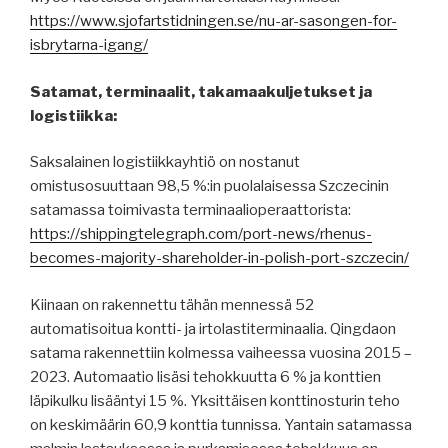
https://www.sjofartstidningen.se/nu-ar-sasongen-for-
isbrytarna-igang/
Satamat, terminaalit, takamaakuljetukset ja
logistiikka:
Saksalainen logistiikkayhtiö on nostanut
omistusosuuttaan 98,5 %:in puolalaisessa Szczecinin
satamassa toimivasta terminaalioperaattorista:
https://shippingtelegraph.com/port-news/rhenus-
becomes-majority-shareholder-in-polish-port-szczecin/
Kiinaan on rakennettu tähän mennessä 52
automatisoitua kontti- ja irtolastiterminaalia. Qingdaon
satama rakennettiin kolmessa vaiheessa vuosina 2015 –
2023. Automaatio lisäsi tehokkuutta 6 % ja konttien
läpikulku lisääntyi 15 %. Yksittäisen konttinosturin teho
on keskimäärin 60,9 konttia tunnissa. Yantain satamassa