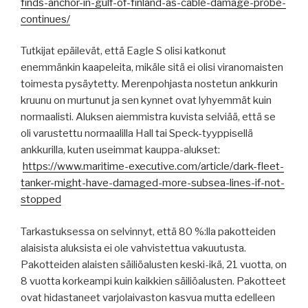
finds-anchor-in-gulf-of-finland-as-cable-damage-probe-
continues/
Tutkijat epäilevät, että Eagle S olisi katkonut
enemmänkin kaapeleita, mikäle sitä ei olisi viranomaisten
toimesta pysäytetty. Merenpohjasta nostetun ankkurin
kruunu on murtunut ja sen kynnet ovat lyhyemmät kuin
normaalisti. Aluksen aiemmistra kuvista selviää, että se
oli varustettu normaalilla Hall tai Speck-tyyppisellä
ankkurilla, kuten useimmat kauppa-alukset:
https://www.maritime-executive.com/article/dark-fleet-
tanker-might-have-damaged-more-subsea-lines-if-not-
stopped
Tarkastuksessa on selvinnyt, että 80 %:lla pakotteiden
alaisista aluksista ei ole vahvistettua vakuutusta.
Pakotteiden alaisten säiliöalusten keski-ikä, 21 vuotta, on
8 vuotta korkeampi kuin kaikkien säiliöalusten. Pakotteet
ovat hidastaneet varjolaivaston kasvua mutta edelleen