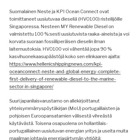
Suomalainen Neste ja KPI Ocean Connect ovat
toimittaneet uusiutuvaa dieseliä (HVO100) risteilijöille
Singaporessa. Nesteen MY Renewable Diesel on
valmistettu 100 %:sesti uusiutuvista raaka-aineista ja voi
korvata suoraan fossiiliperäisen dieselin ilman
laitemuutoksia. HVO100 voi vähentää jopa 90 %
kasvihuonekaasupäästöjä koko sen elinkaaren ajalta:
https://www.hellenicshippingnews.com/kpi-
oceanconnect-neste-and-global-energy-complete-
first-delivery-of-renewable-diesel-to-the-marine-
sector-in-singapore/
Suuri japanilaisvarustamo on allekirjoittanut
yhteisymmärryspöytäkirjan (MoU) portugalilaisten ja
pohjoisen Euroopansatamien välisestä vihreästä
käytävästä. Toisena osapuolena on hollantilais-
portugalilainen uusiutuvan energian yritys ja useita muita
maailman johtavia energiasiirtymän yhtiöitä: