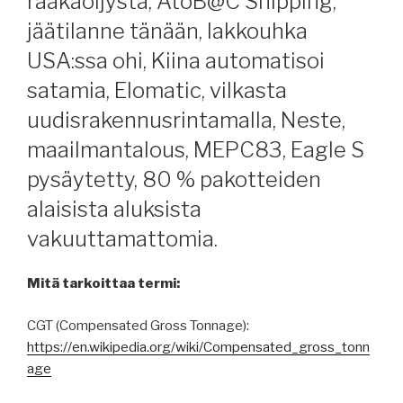
raakaöljystä, AtoB@C Shipping,
jäätilanne tänään, lakkouhka
USA:ssa ohi, Kiina automatisoi
satamia, Elomatic, vilkasta
uudisrakennusrintamalla, Neste,
maailmantalous, MEPC83, Eagle S
pysäytetty, 80 % pakotteiden
alaisista aluksista
vakuuttamattomia.
Mitä tarkoittaa termi:
CGT (Compensated Gross Tonnage):
https://en.wikipedia.org/wiki/Compensated_gross_tonn
age