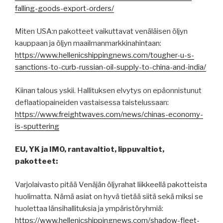
falling-goods-export-orders/
Miten USA:n pakotteet vaikuttavat venäläisen öljyn
kauppaan ja öljyn maailmanmarkkinahintaan:
https://www.hellenicshippingnews.com/tougher-u-s-
sanctions-to-curb-russian-oil-supply-to-china-and-india/
Kiinan talous yskii. Hallituksen elvytys on epäonnistunut
deflaatiopaineiden vastaisessa taistelussaan:
https://www.freightwaves.com/news/chinas-economy-
is-sputtering
EU, YK ja IMO, rantavaltiot, lippuvaltiot,
pakotteet:
Varjolaivasto pitää Venäjän öljyrahat liikkeellä pakotteista
huolimatta. Nämä asiat on hyvä tietää siitä sekä miksi se
huolettaa länsihallituksia ja ympäristöryhmiä:
https://www.hellenicshippingnews.com/shadow-fleet-