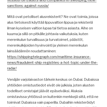
sanctions-against-russia/
Mitä ovat petolliset alusrekisterit? Ne ovat toimia, joissa
alus tietoisesti käyttää lippuvaltion lippua ja rekisteriä
ilman kyseisen valtion lupaa tai tietoa asiasta. Aihe on
kuuma ja sillä on pitkälle johtavia vaikutuksia, kuten
merenkulun turvallisuus ja turvatoimet, päästöt,
merenkulkijoiden hyvinvointi ja yleinen merenkulun
lainsäädännön noudattaminen:
https://shippingtelegraph.com/maritime-insurance-
news/fraudulent-ship-registries-a-hot-topic-under-the-
radar/
Venäjän varjolaivaston tärkein keskus on Dubai. Dubaissa
yhtiöiden omistustiedot eivät ole julkisia, joten alusten
todelliset omistajat jäävät epäselväksi. Aluksia
omistavissa yhtiöissä on kuitenkin merkkejä siitä, että ne
toimivat Dubaissa vain paperilla. Dubaihin rekisteröidyt