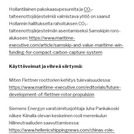
Hollantilainen pakokaasupesureita ja
CO
₂-
talteenottojärjestelmiä valmistava yhtiö on saanut
Hollannin hallitukselta rahoituksen CO₂-
talteenottojärjestelmän asentamiseksi Samskipin roro-
alukseen:
https://www.maritime-
executive.com/article/samskip-and-value-maritime-win-
funding-for-compact-carbon-capture-system
Käyttövoimat ja vihreä siirtymä:
Miten Flettner roottorien kehitys tulevaisuudessa:
https://www.maritime-executive.com/editorials/future-
development-of-flettner-rotor-propulsion
Siemens Energyn varatoimitusjohtaja Juha Pankakoski
näkee Kiinalla olevan keskeinen rooli merenkulun
hiilineutraaliuden saavuttamisessa:
https://www.hellenicshippingnews.com/chinas-role-