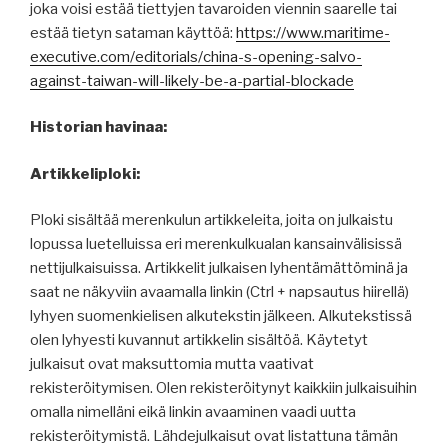
joka voisi estää tiettyjen tavaroiden viennin saarelle tai
estää tietyn sataman käyttöä:
https://www.maritime-
executive.com/editorials/china-s-opening-salvo-
against-taiwan-will-likely-be-a-partial-blockade
Historian havinaa:
Artikkeliploki:
Ploki sisältää merenkulun artikkeleita, joita on julkaistu
lopussa luetelluissa eri merenkulkualan kansainvälisissä
nettijulkaisuissa. Artikkelit julkaisen lyhentämättöminä ja
saat ne näkyviin avaamalla linkin (Ctrl + napsautus hiirellä)
lyhyen suomenkielisen alkutekstin jälkeen. Alkutekstissä
olen lyhyesti kuvannut artikkelin sisältöä. Käytetyt
julkaisut ovat maksuttomia mutta vaativat
rekisteröitymisen. Olen rekisteröitynyt kaikkiin julkaisuihin
omalla nimelläni eikä linkin avaaminen vaadi uutta
rekisteröitymistä. Lähdejulkaisut ovat listattuna tämän