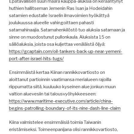
Epätavallisen suuri määrä kauppa-aluksia on kerääntynyt
huthien hallitseman Jemenin Ras Isan ja Hodeidahin
satamien edustalle Israelin ilmavoimien hyökättyä
joulukuussa alueelle vahingoittaen pahasti
satamahinaajia. Satamahenkilöstö tuo aluksia satamaan ja
sinne on muodostunut pullonkaula. Aluksista 15 on
säiliöaluksia, joista osa kuljettaa venäläistä öljyä:
https://gcaptain.com/oil-tankers-back-up-near-yemeni-
port-after-israel-hits-tugs/
Ensimmäistä kertaa Kiinan rannikkovartiosto on
aloittanut partioinnin vaatimansa merialueen rajoilla
riippumatta siitä, kuuluuko kyseinen alue jonkun muun
valtion aluevesiin tai talousvyöhykkeeseen:
https://www.maritime-executive.com/article/china-
begins-patrolling-boundary-of-its-nine-dash-line-claim
Kiina valmistelee ensimmäisiä toimia Taiwanin
eristämiseksi. Toimeenpanijana olisi rannikkovartiosto,