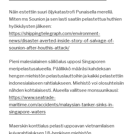
Näin estettiin suuri öljykatastrofi Punaisella merellä.
Miten ms Sounion ja sen lasti saatiin pelastettua huthien
hyökkäysten jälkeen:
https://shippingtelegraph.com/environment-
news/disaster-averted-inside-story-of-salvage-of-
sounion-after-houthis-attack/
Pieni malesialainen säiliöalus upposi Singaporen
meripelastusalueella. Päällikkö määräsi kahdeksan
hengen miehistön pelastuslauttoihin ja kaikki pelastettiin
indonesialaiseen rahtialukseen. Miehistö voi olosuhteisiin
nähden kohtalaisesti. Alueella vallitsee monsuunikausi:
https://www.seatrade-
maritime.com/accidents/malaysian-tanker-sinks-in-
singapore-waters
Maerskin konttialus pelasti uppoavan vietnamilaisen
kuivarahtialuksen 18-henkisen miehistön