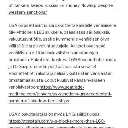
of-tankers-keeps-russias-oil-money-flowing-despite-
western-sanctions/
USA on asettanut uusia pakotteita kahdelle venäläiselle
öljy-yhtiöille ja 183 alukselle, pääasiassa säiliöaluksia,
vakuutusyhtiöille, useille kymmenille venäläisen öljyn
välittäjälle ja palveluntuottajalle. Alukset ovat sekä
venäläisten että kansainvälisten varustamojen
omistamia. Pakotteet koskevat 69 Sovcomflotin alusta
ja 10 Gazpromneftin polttoainealusta sekä 13
Rosnefteflotin alusta ja neljää yksittäisten venäläisten
omistamaa alusta. Loput kuuluvat kansainväliseen
varjolaivastoon:
https://www.seatrade-
maritime.com/tankers/us-sanctions-unprecedented-
number-of-shadow-fleet-ships
USA:n pakotelistalla on myös LNG-säiliöaluksia:
https://gcaptain.com/u-s-blocks-more-than-180-
vessels-oil-traders-and-companies-in-sweeping-new-