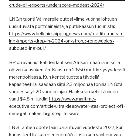
crude-oil-exports-underscore-modest-2024/
LNG:n tuonti Välimerelle putosi viime vuonna johtuen
uusiutuvista polttoaineista ja putkikaasun tuonnista:
https://www.hellenicshippingnews.com/mediterranean-
lng-imports-drop-in-2024-on-strong-renewables-
subdued-lng-pull/
BP on avannut kahden läntisen Afrikan maan rannikolla
olevan kaasukentän. Kaasu on 2´850 metrin syvyydessä
merenpohjassa. Kun kenttä tuottaa täydellä
kapasiteetilla, saadaan siitä 2,3 miljoonaa tonnia LNG:tä
vuodessa yli 20 vuoden ajan. Hankkeen kehittäminen
vaati $4,8 miljardia:
https://www.maritime-
executive.com/article/ultra-deepwater-gas-project-off-
senegal-makes-big-step-forward
LNG-rahtien odotetaan parantuvan vuodesta 2027, kun
kapasiteetti alkaa pienenemään, jos ja kun vanhenevaa