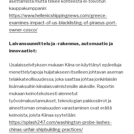
asettamista mutta tekee kohteesta ei-toivotun
kauppakumppanin:
https://www.hellenicshippingnews.com/greece-
examines-impact-of-us-blacklisting-of-piraeus-port-
owner-cosco/
Laivansuunnittelu ja -rakennus, automaatio ja
innovaatiot:
Usalaisselvityksen mukaan Kiina on käyttänyt epäreiluja
menettelytapoja huijatakseen itselleen johtavan aseman
telakkateollisuudessa, joka saattaa johtaa jonkinlaisiin
lisämaksuihin kiinalaisvalmisteisille aluksille. Raportin
mukaan keinotekoisesti alennetut
työvoimakustannukset, teknologian pakkosiirrot ja
aineettoman omaisuuden varastaminen ovat eräitä
keinoista, joista Kiinaa syytetään:
https://splash247.com/washington-probe-lashes-
chinas-unfair-shipbuilding-practices/