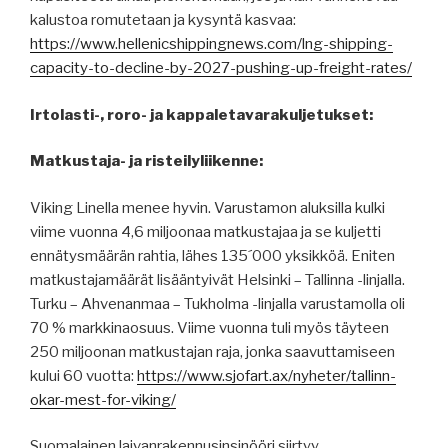
kalustoa romutetaan ja kysyntä kasvaa:
https://www.hellenicshippingnews.com/lng-shipping-
capacity-to-decline-by-2027-pushing-up-freight-rates/
Irtolasti-, roro- ja kappaletavarakuljetukset:
Matkustaja- ja risteilyliikenne:
Viking Linella menee hyvin. Varustamon aluksilla kulki
viime vuonna 4,6 miljoonaa matkustajaa ja se kuljetti
ennätysmäärän rahtia, lähes 135´000 yksikköä. Eniten
matkustajamäärät lisääntyivät Helsinki – Tallinna -linjalla.
Turku – Ahvenanmaa – Tukholma -linjalla varustamolla oli
70 % markkinaosuus. Viime vuonna tuli myös täyteen
250 miljoonan matkustajan raja, jonka saavuttamiseen
kului 60 vuotta:
https://www.sjofart.ax/nyheter/tallinn-
okar-mest-for-viking/
Suomalainen laivanrakennusinsinööri siirtyy