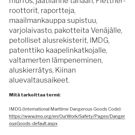
murros, jäätilanne tänään, Flettner-
roottorit, raportteja,
maailmankauppa supistuu,
varjolaivasto, pakotteita Venäjälle,
petolliset alusrekisterit, IMDG,
patenttiko kaapelinkatkojalle,
valtamerten lämpeneminen,
aluskierrätys, Kiinan
aluevaltausaikeet.
Mitä tarkoittaa termi:
IMDG (International Maritime Dangerous Goods Code):
https://www.imo.org/en/OurWork/Safety/Pages/Danger
ousGoods-default.aspx