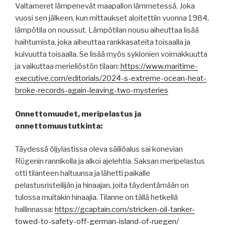
Valtameret lämpenevät maapallon lämmetessä. Joka
vuosi sen jälkeen, kun mittaukset aloitettiin vuonna 1984,
lämpötila on noussut. Lämpötilan nousu aiheuttaa lisää
haihtumista, joka aiheuttaa rankkasateita toisaalla ja
kuivuutta toisaalla. Se lisää myös syklonien voimakkuutta
ja vaikuttaa merieliöstön tilaan:
https://www.maritime-
executive.com/editorials/2024-s-extreme-ocean-heat-
broke-records-again-leaving-two-mysteries
Onnettomuudet, meripelastus ja
onnettomuustutkinta:
Täydessä öljylastissa oleva säiliöalus sai konevian
Rügenin rannikolla ja alkoi ajelehtia. Saksan meripelastus
otti tilanteen haltuunsa ja lähetti paikalle
pelastusristeilijän ja hinaajan, joita täydentämään on
tulossa muitakin hinaajia. Tilanne on tällä hetkellä
hallinnassa:
https://gcaptain.com/stricken-oil-tanker-
towed-to-safety-off-german-island-of-ruegen/