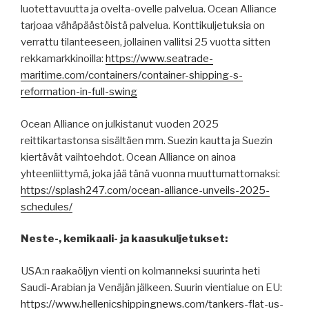
luotettavuutta ja ovelta-ovelle palvelua. Ocean Alliance
tarjoaa vähäpäästöistä palvelua. Konttikuljetuksia on
verrattu tilanteeseen, jollainen vallitsi 25 vuotta sitten
rekkamarkkinoilla:
https://www.seatrade-
maritime.com/containers/container-shipping-s-
reformation-in-full-swing
Ocean Alliance on julkistanut vuoden 2025
reittikartastonsa sisältäen mm. Suezin kautta ja Suezin
kiertävät vaihtoehdot. Ocean Alliance on ainoa
yhteenliittymä, joka jää tänä vuonna muuttumattomaksi:
https://splash247.com/ocean-alliance-unveils-2025-
schedules/
Neste-, kemikaali- ja kaasukuljetukset:
USA:n raakaöljyn vienti on kolmanneksi suurinta heti
Saudi-Arabian ja Venäjän jälkeen. Suurin vientialue on EU:
https://www.hellenicshippingnews.com/tankers-flat-us-