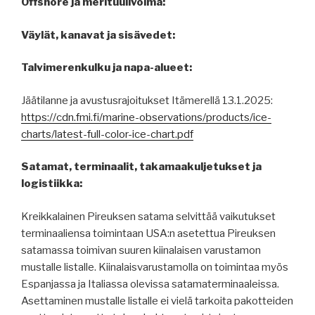
Offshore ja merituulivoima:
Väylät, kanavat ja sisävedet:
Talvimerenkulku ja napa-alueet:
Jäätilanne ja avustusrajoitukset Itämerellä 13.1.2025:
https://cdn.fmi.fi/marine-observations/products/ice-
charts/latest-full-color-ice-chart.pdf
Satamat, terminaalit, takamaakuljetukset ja
logistiikka:
Kreikkalainen Pireuksen satama selvittää vaikutukset
terminaaliensa toimintaan USA:n asetettua Pireuksen
satamassa toimivan suuren kiinalaisen varustamon
mustalle listalle. Kiinalaisvarustamolla on toimintaa myös
Espanjassa ja Italiassa olevissa satamaterminaaleissa.
Asettaminen mustalle listalle ei vielä tarkoita pakotteiden