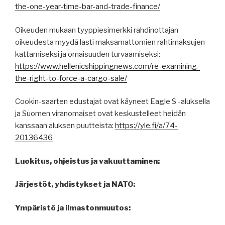
the-one-year-time-bar-and-trade-finance/
Oikeuden mukaan tyyppiesimerkki rahdinottajan
oikeudesta myydä lasti maksamattomien rahtimaksujen
kattamiseksi ja omaisuuden turvaamiseksi:
https://www.hellenicshippingnews.com/re-examining-
the-right-to-force-a-cargo-sale/
Cookin-saarten edustajat ovat käyneet Eagle S -aluksella
ja Suomen viranomaiset ovat keskustelleet heidän
kanssaan aluksen puutteista:
https://yle.fi/a/74-
20136436
Luokitus, ohjeistus ja vakuuttaminen:
Järjestöt, yhdistykset ja NATO:
Ympäristö ja ilmastonmuutos: