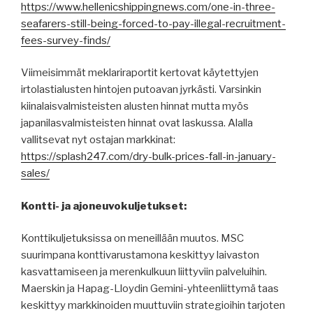
https://www.hellenicshippingnews.com/one-in-three-
seafarers-still-being-forced-to-pay-illegal-recruitment-
fees-survey-finds/
Viimeisimmät meklariraportit kertovat käytettyjen
irtolastialusten hintojen putoavan jyrkästi. Varsinkin
kiinalaisvalmisteisten alusten hinnat mutta myös
japanilasvalmisteisten hinnat ovat laskussa. Alalla
vallitsevat nyt ostajan markkinat:
https://splash247.com/dry-bulk-prices-fall-in-january-
sales/
Kontti- ja ajoneuvokuljetukset:
Konttikuljetuksissa on meneillään muutos. MSC
suurimpana konttivarustamona keskittyy laivaston
kasvattamiseen ja merenkulkuun liittyviin palveluihin.
Maerskin ja Hapag-Lloydin Gemini-yhteenliittymä taas
keskittyy markkinoiden muuttuviin strategioihin tarjoten