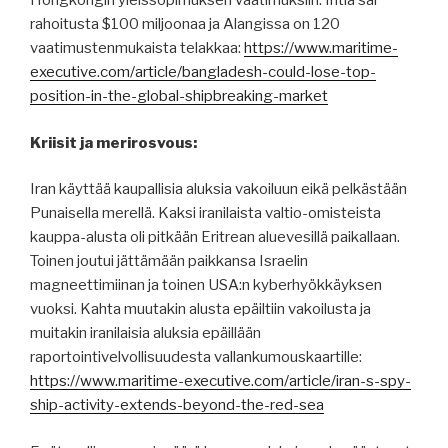
Hongkongin yleissopimuksen vaatimuksiin. Intia sai
rahoitusta $100 miljoonaa ja Alangissa on 120
vaatimustenmukaista telakkaa:
https://www.maritime-
executive.com/article/bangladesh-could-lose-top-
position-in-the-global-shipbreaking-market
Kriisit ja merirosvous:
Iran käyttää kaupallisia aluksia vakoiluun eikä pelkästään
Punaisella merellä. Kaksi iranilaista valtio-omisteista
kauppa-alusta oli pitkään Eritrean aluevesillä paikallaan.
Toinen joutui jättämään paikkansa Israelin
magneettimiinan ja toinen USA:n kyberhyökkäyksen
vuoksi. Kahta muutakin alusta epäiltiin vakoilusta ja
muitakin iranilaisia aluksia epäillään
raportointivelvollisuudesta vallankumouskaartille:
https://www.maritime-executive.com/article/iran-s-spy-
ship-activity-extends-beyond-the-red-sea