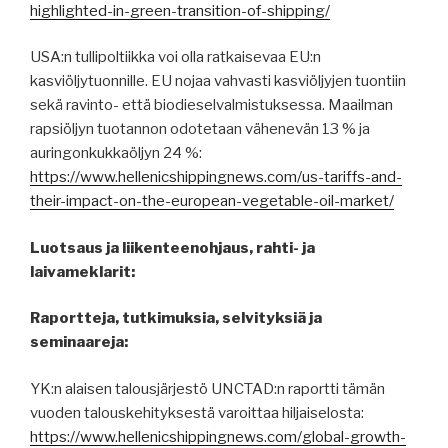
highlighted-in-green-transition-of-shipping/
USA:n tullipoltiikka voi olla ratkaisevaa EU:n
kasviöljytuonnille. EU nojaa vahvasti kasviöljyjen tuontiin
sekä ravinto- että biodieselvalmistuksessa. Maailman
rapsiöljyn tuotannon odotetaan vähenevän 13 % ja
auringonkukkaöljyn 24 %:
https://www.hellenicshippingnews.com/us-tariffs-and-
their-impact-on-the-european-vegetable-oil-market/
Luotsaus ja liikenteenohjaus, rahti- ja
laivameklarit:
Raportteja, tutkimuksia, selvityksiä ja
seminaareja:
YK:n alaisen talousjärjestö UNCTAD:n raportti tämän
vuoden talouskehityksestä varoittaa hiljaiselosta:
https://www.hellenicshippingnews.com/global-growth-