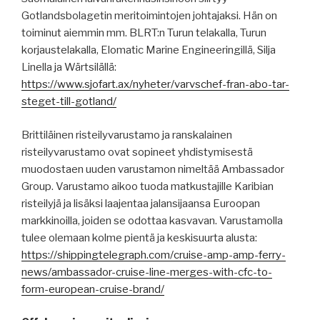
Gotlandsbolagetin meritoimintojen johtajaksi. Hän on
toiminut aiemmin mm. BLRT:n Turun telakalla, Turun
korjaustelakalla, Elomatic Marine Engineeringillä, Silja
Linella ja Wärtsilällä:
https://www.sjofart.ax/nyheter/varvschef-fran-abo-tar-
steget-till-gotland/
Brittiläinen risteilyvarustamo ja ranskalainen
risteilyvarustamo ovat sopineet yhdistymisestä
muodostaen uuden varustamon nimeltää Ambassador
Group. Varustamo aikoo tuoda matkustajille Karibian
risteilyjä ja lisäksi laajentaa jalansijaansa Euroopan
markkinoilla, joiden se odottaa kasvavan. Varustamolla
tulee olemaan kolme pientä ja keskisuurta alusta:
https://shippingtelegraph.com/cruise-amp-amp-ferry-
news/ambassador-cruise-line-merges-with-cfc-to-
form-european-cruise-brand/