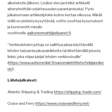
alkutekstin jälkeen. Lisäksi olen jaotellut artikkelit
aiheryhmittäin selattavuuden parantamiseksi. Pyrin
julkaisemaan artikkeliplokin kolme kertaa viikossa. Mikäli
teillä on plokista kysyttävää, voitte osoittaa kysymykset
ja kommentit minulle
osoitteella
aaltonenmatti@elisanet.fi
.
”Verkkolehden juttuja on sallittua jakaa käyttämällä
lehden tarjoamia jakopainikkeita tai lähettämällä jutusta
linkin, joka ohjaa lukijat lehden verkkosivuille”
(
https
://
www.uutismediat.fi
/sanomalehtitieto/
tekijanoike
us
/
).
Lähdejulkaisut:
Atlantic Shipping & Trading
https://shipping-trade.com/
Cruise and Ferry
https://www.cruiseandferry.net/