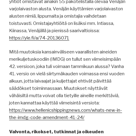
yhtiöt omistavat ainakin 55 pakotelistalla olevaa Venäjän
varjolaivaston alusta. Venäjän käyttämien varjolaivaston
alusten nimiä, lippumaita ja omistajia vaihdetaan
toistuvasti. Omistajayhtiöitä on lisäksi mm. Intiassa,
Kiinassa, Venäjällä ja pienissä saarivaltioissa:
https://yle.fi/a/74-20136071
Mitä muutoksia kansainväliseen vaarallisten aineiden
merikuljetuskoodiin (IMDG) on tullut sen viimeisimpään
42. versioon, joka tuli voimaan tammikuun alussa? Vanha
41. versio on vielä siirtymäkauden voimassa ensi vuoden
alkuun, jotta laivaajat ja kuljettajat ehtivät päivittää
säädökset toiminnassaan. Muutokset näyttävät
vähäisiltä mutta voivat olla tietyille aineille merkittäviä,
joten kannattaa käyttää viimeisintä versiota:
https://www.hellenicshippingnews.com/whats-new-in-
the-imdg-code-amendment-41-24/
Valvonta, rikokset, tutkinnat ja oikeuden