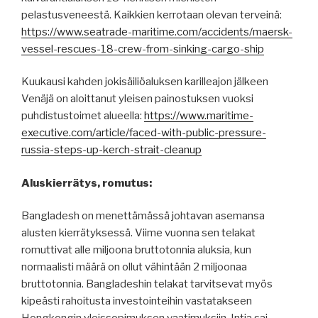
pelastusveneestä. Kaikkien kerrotaan olevan terveinä:
https://www.seatrade-maritime.com/accidents/maersk-
vessel-rescues-18-crew-from-sinking-cargo-ship
Kuukausi kahden jokisäiliöaluksen karilleajon jälkeen
Venäjä on aloittanut yleisen painostuksen vuoksi
puhdistustoimet alueella:
https://www.maritime-
executive.com/article/faced-with-public-pressure-
russia-steps-up-kerch-strait-cleanup
Aluskierrätys, romutus:
Bangladesh on menettämässä johtavan asemansa
alusten kierrätyksessä. Viime vuonna sen telakat
romuttivat alle miljoona bruttotonnia aluksia, kun
normaalisti määrä on ollut vähintään 2 miljoonaa
bruttotonnia. Bangladeshin telakat tarvitsevat myös
kipeästi rahoitusta investointeihin vastatakseen