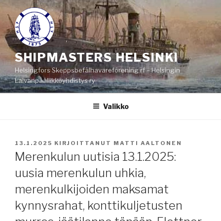
Siirry
sisältöön
SHIPMASTERS HELSINKI
Helsingfors Skeppsbefälhavareförening rf – Helsingin
Laivanpäällikköyhdistys ry
Valikko
JULKAISTU
13.1.2025
KIRJOITTANUT
MATTI AALTONEN
Merenkulun uutisia 13.1.2025:
uusia merenkulun uhkia,
merenkulkijoiden maksamat
kynnysrahat, konttikuljetusten