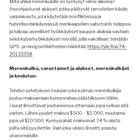
Mitä uhkia merenkululle on syntynyt viime aikoina?
Itseohjautuvat alukset, jotka päätyvät terroristien käsiin;
varjolaivasto, jota käytetään konflikteissa ja
hybridisodankäynnissä; merikaapelien sabotointi, helppoa
ja halpaa; aseelliset hyökkäykset kauppa-aluksia vastaan
sekä kyberhyökkäykset merellä, jolla vakoillaan, tehdään
GPS- ja navigointilaitteiden häirintää:
https://yle.fi/a/74-
20133358
Merenkulku, varustamot ja alukset, merenkulkijat
ja koulutus:
Tehdyn selvityksen mukaan joka kolmas merenkulkija
joutuu maksamaan kynnysrahaa päästäkseen töihin.
Useat ilmoittavat joutuneensa ottamaan jopa velkaa sitä
varten. Lähes puolet maksoi $500 – $5´000, muutama
jopa yli $10´000. Kynnysrahat maksoivat 74 % niistä,
joilta sitä pyydettiin. Vain joka viides ilmoitti asiasta
viranomaisille: