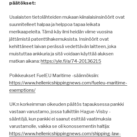
päätökset:
Usalaisten tietolähteiden mukaan kiinalaisinsinöörit ovat
suunnitelleet halpaa ja helppoa tapaa leikata
merikaapeleita. Tämä käy ilmi heidän viime vuosina
jättämistä patenttihakemuksista. Insinöörit ovat
kehittäneet laivan perässä vedettävän laitteen, joka
muistuttaa ankkuria ja sitä voidaan käyttää aluksen
matkan aikana:
https://yle.fi/a/74-20136215
Poikkeukset FuelEU Maritime -säännöksiin:
https://www.hellenicshippingnews.com/fueleu-maritime-
exemptions/
UK:n korkeimman oikeuden päätös tapauksessa pankki
vastaan varustamo, jossa tulkittiin Hague-Visby -
sääntöjä, kun pankki ei saanut esittää vaatimuksia
varustamolle, vaikka se oli konossementin haltija:
https://www.hellenicshippingnews.com/shipping-law-