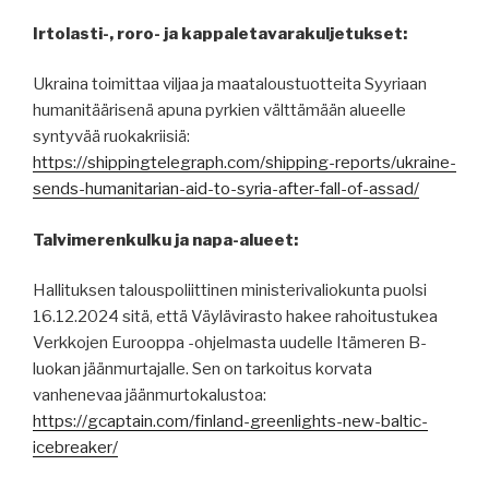
Irtolasti-, roro- ja kappaletavarakuljetukset:
Ukraina toimittaa viljaa ja maataloustuotteita Syyriaan
humanitäärisenä apuna pyrkien välttämään alueelle
syntyvää ruokakriisiä:
https://shippingtelegraph.com/shipping-reports/ukraine-
sends-humanitarian-aid-to-syria-after-fall-of-assad/
Talvimerenkulku ja napa-alueet:
Hallituksen talouspoliittinen ministerivaliokunta puolsi
16.12.2024 sitä, että Väylävirasto hakee rahoitustukea
Verkkojen Eurooppa -ohjelmasta uudelle Itämeren B-
luokan jäänmurtajalle. Sen on tarkoitus korvata
vanhenevaa jäänmurtokalustoa:
https://gcaptain.com/finland-greenlights-new-baltic-
icebreaker/