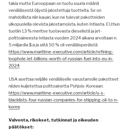
takia mutta Eurooppaan on tuotu suuria määriä
venäläisestä öljystä jalostettuja tuotteita. Se on
mahdollista niin kauan, kun ne tulevat pakotteiden
ulkopuolella olevista jalostamoista, kuten Intiasta. EU:hun
tuotiin 13 % meritse tuotavasta dieselistä ja jet-
polttoaineesta Intiasta vuoden 2024 aikana arvoltaan n.
5 miljardia $:a ja siitä 50 % oli venäläisperäistä:
https://www.maritime-executive.com/article/refining-
loophole-let-billions-worth-of-russian-fuel-into-eu-in-
2024
USA asettaa neljälle venäläiselle varustamolle pakotteet
niiden kuljetettua polttoainetta Pohjois-Koreaan:
https://www.maritime-executive.com/article/u-s-
blacklists-four-russian-companies-for-shipping-oil-to-n-
korea
Valvonta, rikokset, tutkinnat ja oikeuden
päätökset: