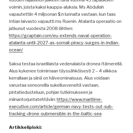
vuoden hiljaiselon jälkeen tänä vuonna 43 tapauksen
voimin, joista kaksi kauppa-aluksia. Ms Abdullah
vapautettiin 4 miljoonan $:n lunnaita vastaan, kun taas
Intian laivasto vapautti ms Ruenin. Atalanta operaatio on
jatkunut vuodesta 2008 lähtien:
https://gcaptain.com/eu-extends-naval-operation-
atalanta-until-2027-as-somali-piracy-surges-in-indian-
ocean/
Saksa testaa israelilaista vedenalaista dronea Itämerellä.
Alus kykenee toimimaan täyssähköisesti 2 – 4 viikkoa
kerrallaan ja siinä on häiveominaisuus. Alus voidaan
varustaa sensoreilla sukellusveneitä vastaan,
pintatiedusteluun, pohjan tutkimukseen ja
miinantorjuntatehtäviin:
https://www.maritime-
executive.com/article/german-navy-tests-out-sub-
tracking-drone-submersible-in-the-baltic-sea
Artikkeliploki: