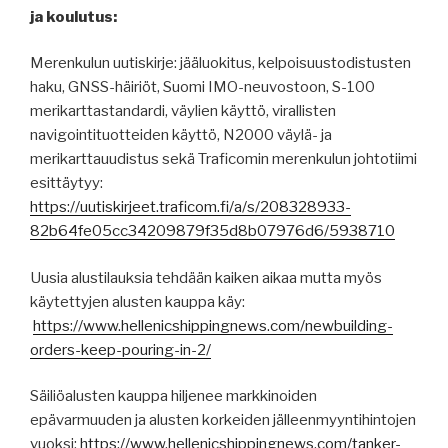
ja koulutus:
Merenkulun uutiskirje: jääluokitus, kelpoisuustodistusten
haku, GNSS-häiriöt, Suomi IMO-neuvostoon, S-100
merikarttastandardi, väylien käyttö, virallisten
navigointituotteiden käyttö, N2000 väylä- ja
merikarttauudistus sekä Traficomin merenkulun johtotiimi
esittäytyy:
https://uutiskirjeet.traficom.fi/a/s/208328933-
82b64fe05cc34209879f35d8b07976d6/5938710
Uusia alustilauksia tehdään kaiken aikaa mutta myös
käytettyjen alusten kauppa käy:
https://www.hellenicshippingnews.com/newbuilding-
orders-keep-pouring-in-2/
Säiliöalusten kauppa hiljenee markkinoiden
epävarmuuden ja alusten korkeiden jälleenmyyntihintojen
vuoksi:
https://www.hellenicshippingnews.com/tanker-