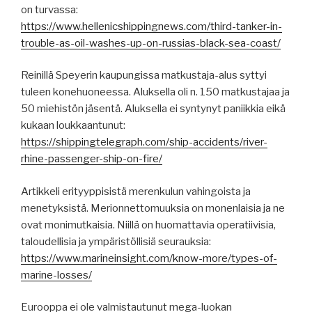
on turvassa:
https://www.hellenicshippingnews.com/third-tanker-in-
trouble-as-oil-washes-up-on-russias-black-sea-coast/
Reinillä Speyerin kaupungissa matkustaja-alus syttyi
tuleen konehuoneessa. Aluksella oli n. 150 matkustajaa ja
50 miehistön jäsentä. Aluksella ei syntynyt paniikkia eikä
kukaan loukkaantunut:
https://shippingtelegraph.com/ship-accidents/river-
rhine-passenger-ship-on-fire/
Artikkeli erityyppisistä merenkulun vahingoista ja
menetyksistä. Merionnettomuuksia on monenlaisia ja ne
ovat monimutkaisia. Niillä on huomattavia operatiivisia,
taloudellisia ja ympäristöllisiä seurauksia:
https://www.marineinsight.com/know-more/types-of-
marine-losses/
Eurooppa ei ole valmistautunut mega-luokan