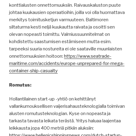
konttialusten onnettomuuksiin. Raivauskaluston puute
johtaa kuukausien operaatioihin, joilla voi olla huomattava
merkitys toimitusketjun varmuuteen. Baltimoren
siltaturma kesti neljä kuukautta raivata ja osoitti sen
olevan nopeasti toimittu. Valmiussuunnitelmat on
kohdistettu saastumisen estämiseen mutta esim.
tarpeeksi suuria nostureita ei ole saataville muunlaisten
onnettomuuksien hoitoon:
https://www.seatrade-
maritime.com/accidents/europe-unprepared-for-mega-
container-ship-casualty
Romutus:
Hollantilainen start-up -yhtiö on kehittänyt
vallankumouksellisen vaijerisahausteknologialla toimivan
alusten romutusteknologian. Kyse on nopeasta ja
tarkasta tavasta leikata terästä. Yritys haluaa laajentaa
leikkausta jopa 400 metriä pitkiin aluksiin:
https://www.hellenicshippingnews.com/dutch-startup-