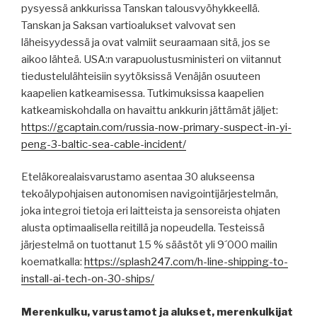
pysyessä ankkurissa Tanskan talousvyöhykkeellä.
Tanskan ja Saksan vartioalukset valvovat sen
läheisyydessä ja ovat valmiit seuraamaan sitä, jos se
aikoo lähteä. USA:n varapuolustusministeri on viitannut
tiedustelulähteisiin syytöksissä Venäjän osuuteen
kaapelien katkeamisessa. Tutkimuksissa kaapelien
katkeamiskohdalla on havaittu ankkurin jättämät jäljet:
https://gcaptain.com/russia-now-primary-suspect-in-yi-
peng-3-baltic-sea-cable-incident/
Eteläkorealaisvarustamo asentaa 30 alukseensa
tekoälypohjaisen autonomisen navigointijärjestelmän,
joka integroi tietoja eri laitteista ja sensoreista ohjaten
alusta optimaalisella reitillä ja nopeudella. Testeissä
järjestelmä on tuottanut 15 % säästöt yli 9´000 mailin
koematkalla:
https://splash247.com/h-line-shipping-to-
install-ai-tech-on-30-ships/
Merenkulku, varustamot ja alukset, merenkulkijat