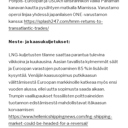
Pohjois-Euroopan ja USDA:n länsirannikon välillä Panaman
kanavan kautta pysähtyen matkalla Miamissa. Varustamo
operoi linjaa yhdessä japanilaisen ONE-varustamon
kanssa:
https://splash247.com/hmm-returns-to-
transatlantic-trades/
Neste- ja kaasukuljetukset:
LNG-kuljetusten tilanne saattaa parantua tulevina
viikkoina ja kuukausina. Aasian tavallista kylmemmät säät
ja Euroopan varastojen putoaminen 85 %:in lisäävät
kysyntää. Venäjän kaasusopimus putkikaasun
välittämisestä Euroopan markkinoille katkeaa myös ensi
vuoden alussa, ellei uutta sopimusta saada aikaan.
Trumpin vaalilupaukset fossiilisten polttoaineiden
tuotannon edistämisestä mahdollistavat itäkaasun
korvaamisen:
https://www.hellenicshippingnews.com/lng-shipping-
market-could-be-headed-for-a-reversal/