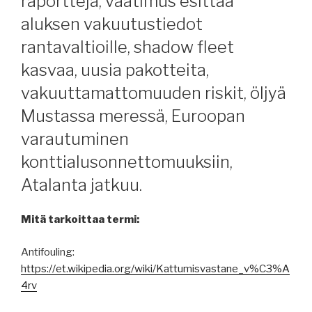
raportteja, vaatimus esittää
aluksen vakuutustiedot
rantavaltioille, shadow fleet
kasvaa, uusia pakotteita,
vakuuttamattomuuden riskit, öljyä
Mustassa meressä, Euroopan
varautuminen
konttialusonnettomuuksiin,
Atalanta jatkuu.
Mitä tarkoittaa termi:
Antifouling:
https://et.wikipedia.org/wiki/Kattumisvastane_v%C3%A
4rv