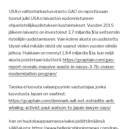
USA:n valtiontarkastusvirasto GAO on raportissaan
tuonut julki USA:n laivaston epäonnistuneen
ohjusristeilijäuudistuksen kustannukset. Vuoden 2015
jälkeen laivasto on investoinut 3,7 miljardia $:ia seitsemän
risteilijän uudistamiseen. Vain kolme alusta on uudistettu
täysin eikä mikään niistä ole saanut viiden vuoden eliniän
jatkoa. Hukkaan on mennyt 1,84 miljardia $:ia, kun neljä
alusta poistetaan käytöstä:
https://gcaptain.com/gao-
report-reveals-massive-waste-in-navys-3-7b-cruiser-
modernization-program/
Tanska ei luovuta valaanpyynnin vastustajaa, jonka
luovutusta Japani on vaatinut:
https://gcaptain.com/denmark-will-not-extradite-anti-
whaling-activist-paul-watson-to-japan-lawyer-says/
Iran on huutokauppaamassa kaksi pidättämäänsä
säiliöalusta:
https://www.hellenicshippingnews.com/iran-