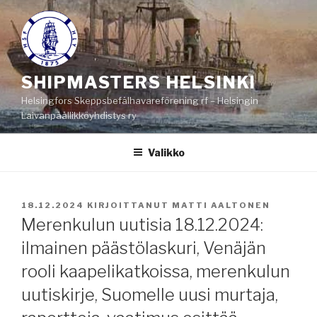
Siirry
sisältöön
SHIPMASTERS HELSINKI
Helsingfors Skeppsbefälhavareförening rf – Helsingin
Laivanpäällikköyhdistys ry
Valikko
JULKAISTU
18.12.2024
KIRJOITTANUT
MATTI AALTONEN
Merenkulun uutisia 18.12.2024:
ilmainen päästölaskuri, Venäjän
rooli kaapelikatkoissa, merenkulun
uutiskirje, Suomelle uusi murtaja,