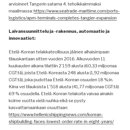
arvioineet Tangerin satama 4. tehoikkaimmaksi
maailmassa:
https://www.seatrade-maritime.com/ports-
logistics/apm-terminals-completes-tangier-expansion
Laivansuunnittelu ja -rakennus, automaatio ja
innovaatiot:
Etelä-Korean telakkateollisuus jäänee alhaisimpaan
tilauskantaan sitten vuoden 2016. Alkuvuoden 11
kuukauden aikana tilattiin 2´159 alusta (60,33 miljoonaa
CGT:tä), joista Etelä-Koreasta 248 alusta (1,92 miljoonaa
CGT:tä), joka pudottaa Etelä-Korean osuuden 18 %:in.
Kiina vei tilauksista 1´518 alusta (41,77 miljoonaa CGT:tä)
69 % osuudella. Etelä-Korean telakoita vaivaa ainakin
kolme vuotta vielä ruuhka eikä se pysty
kasvattamaankaan osuuttaan:
https://www.hellenicshippingnews.com/korean-
shipbuilding-faces-lowest-order-rate-in-eight-years/