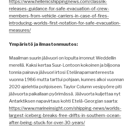
https://www.hellenicshippingnews.com/classnk-
releases-guidance-for-safe-evacuation-of-crew-
members-from-vehicle-carriers-in-case-of-fires-
introducing-worlds-first-notation-for-safe-evacuation-
measures/
Ympäristö ja ilmastonmuutos:
Maailman suurin jäävuori on lopulta irronnut Weddellin
merellä. Kaksi kertaa Suur-Lontoon kokoinen ja biljoona
tonnia painava jäävuori irtosi Etelänapamantereesta
vuonna 1986 mutta tarttui pohjaan, kunnes alkoi vuonnan
2020 ajelehtia pohjoiseen. Taylor Column vesipyörre piti
jäävuorta paikallaan pyörimässä. Jäävuorta kuljettaa nyt
Antarktiksen napavirtaus kohti Etelä-Georgian saarta:
https://www.marineinsight.com/shipping-news/worlds-
largest-iceberg-breaks-free-drifts-in-southern-ocean-
after-being-stuck-for-over-30-years/