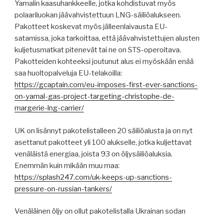
Yamalin kaasuhankkeelle, jotka kohdistuvat myös
polaariluokan jäävahvistettuun LNG-säiliöalukseen.
Pakotteet koskevat myös jälleenlaivausta EU-
satamissa, joka tarkoittaa, että jäävahvistettujen alusten
kuljetusmatkat pitenevät tai ne on STS-operoitava.
Pakotteiden kohteeksi joutunut alus ei myöskään enää
saa huoltopalveluja EU-telakoilla:
https://gcaptain.com/eu-imposes-first-ever-sanctions-
on-yamal-gas-project-targeting-christophe-de-
margerie-lng-carrier/
UK on lisännyt pakotelistalleen 20 säiliöalusta ja on nyt
asettanut pakotteet yli 100 alukselle, jotka kuljettavat
venäläistä energiaa, joista 93 on öljysäiliöaluksia.
Enemmän kuin mikään muu maa:
https://splash247.com/uk-keeps-up-sanctions-
pressure-on-russian-tankers/
Venäläinen öljy on ollut pakotelistalla Ukrainan sodan