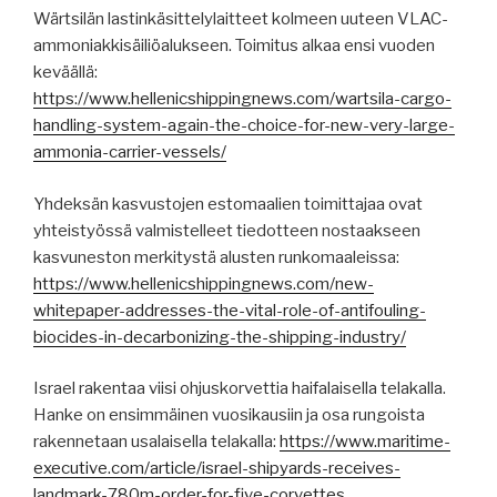
Wärtsilän lastinkäsittelylaitteet kolmeen uuteen VLAC-
ammoniakkisäiliöalukseen. Toimitus alkaa ensi vuoden
keväällä:
https://www.hellenicshippingnews.com/wartsila-cargo-
handling-system-again-the-choice-for-new-very-large-
ammonia-carrier-vessels/
Yhdeksän kasvustojen estomaalien toimittajaa ovat
yhteistyössä valmistelleet tiedotteen nostaakseen
kasvuneston merkitystä alusten runkomaaleissa:
https://www.hellenicshippingnews.com/new-
whitepaper-addresses-the-vital-role-of-antifouling-
biocides-in-decarbonizing-the-shipping-industry/
Israel rakentaa viisi ohjuskorvettia haifalaisella telakalla.
Hanke on ensimmäinen vuosikausiin ja osa rungoista
rakennetaan usalaisella telakalla:
https://www.maritime-
executive.com/article/israel-shipyards-receives-
landmark-780m-order-for-five-corvettes