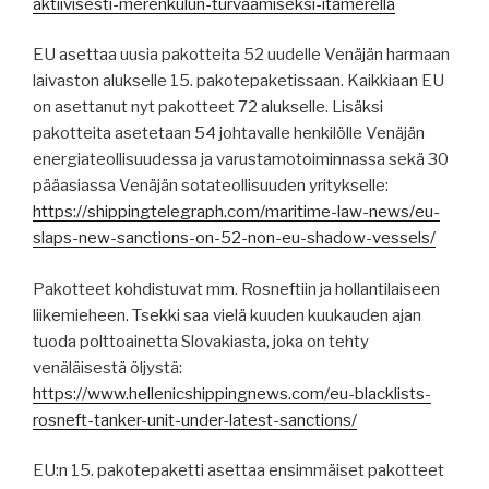
aktiivisesti-merenkulun-turvaamiseksi-itamerella
EU asettaa uusia pakotteita 52 uudelle Venäjän harmaan
laivaston alukselle 15. pakotepaketissaan. Kaikkiaan EU
on asettanut nyt pakotteet 72 alukselle. Lisäksi
pakotteita asetetaan 54 johtavalle henkilölle Venäjän
energiateollisuudessa ja varustamotoiminnassa sekä 30
pääasiassa Venäjän sotateollisuuden yritykselle:
https://shippingtelegraph.com/maritime-law-news/eu-
slaps-new-sanctions-on-52-non-eu-shadow-vessels/
Pakotteet kohdistuvat mm. Rosneftiin ja hollantilaiseen
liikemieheen. Tsekki saa vielä kuuden kuukauden ajan
tuoda polttoainetta Slovakiasta, joka on tehty
venäläisestä öljystä:
https://www.hellenicshippingnews.com/eu-blacklists-
rosneft-tanker-unit-under-latest-sanctions/
EU:n 15. pakotepaketti asettaa ensimmäiset pakotteet