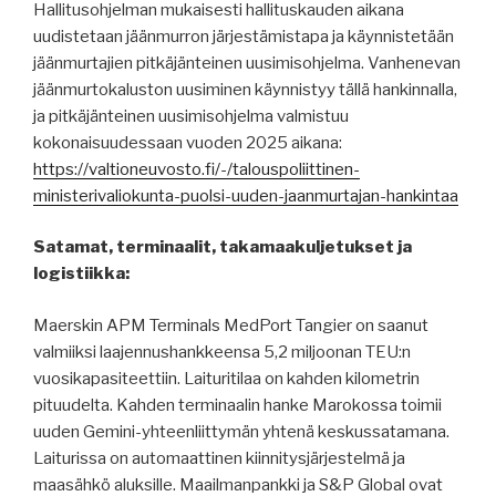
Hallitusohjelman mukaisesti hallituskauden aikana
uudistetaan jäänmurron järjestämistapa ja käynnistetään
jäänmurtajien pitkäjänteinen uusimisohjelma. Vanhenevan
jäänmurtokaluston uusiminen käynnistyy tällä hankinnalla,
ja pitkäjänteinen uusimisohjelma valmistuu
kokonaisuudessaan vuoden 2025 aikana:
https://valtioneuvosto.fi/-/talouspoliittinen-
ministerivaliokunta-puolsi-uuden-jaanmurtajan-hankintaa
Satamat, terminaalit, takamaakuljetukset ja
logistiikka:
Maerskin APM Terminals MedPort Tangier on saanut
valmiiksi laajennushankkeensa 5,2 miljoonan TEU:n
vuosikapasiteettiin. Laituritilaa on kahden kilometrin
pituudelta. Kahden terminaalin hanke Marokossa toimii
uuden Gemini-yhteenliittymän yhtenä keskussatamana.
Laiturissa on automaattinen kiinnitysjärjestelmä ja
maasähkö aluksille. Maailmanpankki ja S&P Global ovat