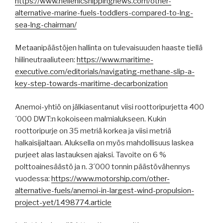
https://www.hellenicshippingnews.com/other-
alternative-marine-fuels-toddlers-compared-to-lng-
sea-lng-chairman/
Metaanipäästöjen hallinta on tulevaisuuden haaste tiellä
hiilineutraaliuteen:
https://www.maritime-
executive.com/editorials/navigating-methane-slip-a-
key-step-towards-maritime-decarbonization
Anemoi-yhtiö on jälkiasentanut viisi roottoripurjetta 400
´000 DWT:n kokoiseen malmialukseen. Kukin
roottoripurje on 35 metriä korkea ja viisi metriä
halkaisijaltaan. Aluksella on myös mahdollisuus laskea
purjeet alas lastauksen ajaksi. Tavoite on 6 %
polttoainesäästö ja n. 3´000 tonnin päästövähennys
vuodessa:
https://www.motorship.com/other-
alternative-fuels/anemoi-in-largest-wind-propulsion-
project-yet/1498774.article