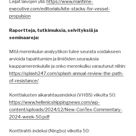
Leijat laivojen yllä:
https://www.maritime-
executive.com/editorials/kite-stacks-for-vessel-
propulsion
Raportteja, tutkimuksia, selvityksiä ja
seminaareja:
Mitä merenkulun analyytikon tulee seurata voidakseen
arvioida tapahtumien ja ilmiöiden seurauksia
kauppamerenkululle ja onko merenkulku varautunut niihin:
https://splash247.com/splash-annual-review-the-path-
of-resistance/
Konttialusten aikarahtausindeksi (VHBS) viikolta 50:
https://www.hellenicshippingnews.com/wp-
content/uploads/2024/12/New-ConTex-Commentary-
2024-week-50.pdf
Konttirahti-indeksi (Ningbo) viikolta 50: