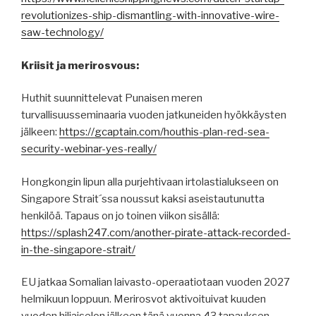
revolutionizes-ship-dismantling-with-innovative-wire-
saw-technology/
Kriisit ja merirosvous:
Huthit suunnittelevat Punaisen meren
turvallisuusseminaaria vuoden jatkuneiden hyökkäysten
jälkeen:
https://gcaptain.com/houthis-plan-red-sea-
security-webinar-yes-really/
Hongkongin lipun alla purjehtivaan irtolastialukseen on
Singapore Strait´ssa noussut kaksi aseistautunutta
henkilöä. Tapaus on jo toinen viikon sisällä:
https://splash247.com/another-pirate-attack-recorded-
in-the-singapore-strait/
EU jatkaa Somalian laivasto-operaatiotaan vuoden 2027
helmikuun loppuun. Merirosvot aktivoituivat kuuden