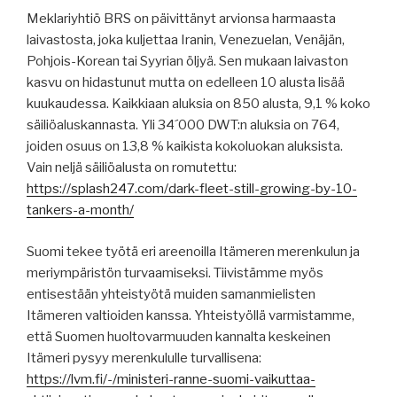
Meklariyhtiö BRS on päivittänyt arvionsa harmaasta
laivastosta, joka kuljettaa Iranin, Venezuelan, Venäjän,
Pohjois-Korean tai Syyrian öljyä. Sen mukaan laivaston
kasvu on hidastunut mutta on edelleen 10 alusta lisää
kuukaudessa. Kaikkiaan aluksia on 850 alusta, 9,1 % koko
säiliöaluskannasta. Yli 34´000 DWT:n aluksia on 764,
joiden osuus on 13,8 % kaikista kokoluokan aluksista.
Vain neljä säiliöalusta on romutettu:
https://splash247.com/dark-fleet-still-growing-by-10-
tankers-a-month/
Suomi tekee työtä eri areenoilla Itämeren merenkulun ja
meriympäristön turvaamiseksi. Tiivistämme myös
entisestään yhteistyötä muiden samanmielisten
Itämeren valtioiden kanssa. Yhteistyöllä varmistamme,
että Suomen huoltovarmuuden kannalta keskeinen
Itämeri pysyy merenkululle turvallisena:
https://lvm.fi/-/ministeri-ranne-suomi-vaikuttaa-