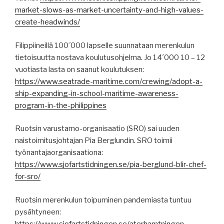
market-slows-as-market-uncertainty-and-high-values-
create-headwinds/
Filippiineillä 100´000 lapselle suunnataan merenkulun
tietoisuutta nostava koulutusohjelma. Jo 14´000 10 – 12
vuotiasta lasta on saanut koulutuksen:
https://www.seatrade-maritime.com/crewing/adopt-a-
ship-expanding-in-school-maritime-awareness-
program-in-the-philippines
Ruotsin varustamo-organisaatio (SRO) sai uuden
naistoimitusjohtajan Pia Berglundin. SRO toimii
työnantajaorganisaationa:
https://www.sjofartstidningen.se/pia-berglund-blir-chef-
for-sro/
Ruotsin merenkulun toipuminen pandemiasta tuntuu
pysähtyneen:
https://www.sjofartstidningen.se/aterhamtningen-