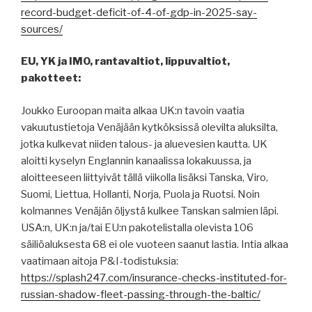
record-budget-deficit-of-4-of-gdp-in-2025-say-
sources/
EU, YK ja IMO, rantavaltiot, lippuvaltiot,
pakotteet:
Joukko Euroopan maita alkaa UK:n tavoin vaatia
vakuutustietoja Venäjään kytköksissä olevilta aluksilta,
jotka kulkevat niiden talous- ja aluevesien kautta. UK
aloitti kyselyn Englannin kanaalissa lokakuussa, ja
aloitteeseen liittyivät tällä viikolla lisäksi Tanska, Viro,
Suomi, Liettua, Hollanti, Norja, Puola ja Ruotsi. Noin
kolmannes Venäjän öljystä kulkee Tanskan salmien läpi.
USA:n, UK:n ja/tai EU:n pakotelistalla olevista 106
säiliöaluksesta 68 ei ole vuoteen saanut lastia. Intia alkaa
vaatimaan aitoja P&I-todistuksia:
https://splash247.com/insurance-checks-instituted-for-
russian-shadow-fleet-passing-through-the-baltic/