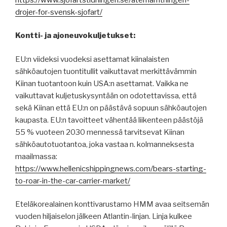
drojer-for-svensk-sjofart/
Kontti- ja ajoneuvokuljetukset:
EU:n viideksi vuodeksi asettamat kiinalaisten
sähköautojen tuontitullit vaikuttavat merkittävämmin
Kiinan tuotantoon kuin USA:n asettamat. Vaikka ne
vaikuttavat kuljetuskysyntään on odotettavissa, että
sekä Kiinan että EU:n on päästävä sopuun sähköautojen
kaupasta. EU:n tavoitteet vähentää liikenteen päästöjä
55 % vuoteen 2030 mennessä tarvitsevat Kiinan
sähköautotuotantoa, joka vastaa n. kolmanneksesta
maailmassa:
https://www.hellenicshippingnews.com/bears-starting-
to-roar-in-the-car-carrier-market/
Eteläkorealainen konttivarustamo HMM avaa seitsemän
vuoden hiljaiselon jälkeen Atlantin-linjan. Linja kulkee