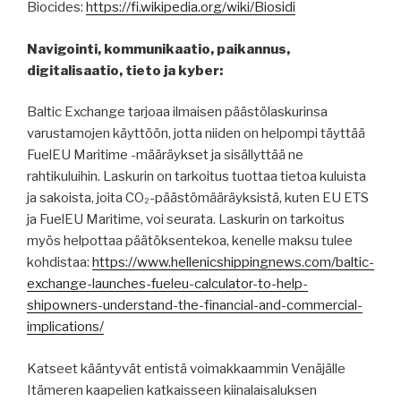
Biocides:
https://fi.wikipedia.org/wiki/Biosidi
Navigointi, kommunikaatio, paikannus,
digitalisaatio, tieto ja kyber:
Baltic Exchange tarjoaa ilmaisen päästölaskurinsa
varustamojen käyttöön, jotta niiden on helpompi täyttää
FuelEU Maritime -määräykset ja sisällyttää ne
rahtikuluihin. Laskurin on tarkoitus tuottaa tietoa kuluista
ja sakoista, joita CO₂-päästömääräyksistä, kuten EU ETS
ja FuelEU Maritime, voi seurata. Laskurin on tarkoitus
myös helpottaa päätöksentekoa, kenelle maksu tulee
kohdistaa:
https://www.hellenicshippingnews.com/baltic-
exchange-launches-fueleu-calculator-to-help-
shipowners-understand-the-financial-and-commercial-
implications/
Katseet kääntyvät entistä voimakkaammin Venäjälle
Itämeren kaapelien katkaisseen kiinalaisaluksen