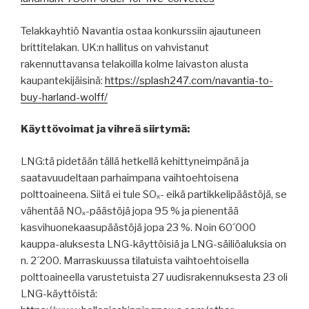
Telakkayhtiö Navantia ostaa konkurssiin ajautuneen
brittitelakan. UK:n hallitus on vahvistanut
rakennuttavansa telakoilla kolme laivaston alusta
kaupantekijäisinä:
https://splash247.com/navantia-to-
buy-harland-wolff/
Käyttövoimat ja vihreä siirtymä:
LNG:tä pidetään tällä hetkellä kehittyneimpänä ja
saatavuudeltaan parhaimpana vaihtoehtoisena
polttoaineena. Siitä ei tule SOₓ- eikä partikkelipäästöjä, se
vähentää NOₓ-päästöjä jopa 95 % ja pienentää
kasvihuonekaasupäästöjä jopa 23 %. Noin 60´000
kauppa-aluksesta LNG-käyttöisiä ja LNG-säiliöaluksia on
n. 2´200. Marraskuussa tilatuista vaihtoehtoisella
polttoaineella varustetuista 27 uudisrakennuksesta 23 oli
LNG-käyttöistä: