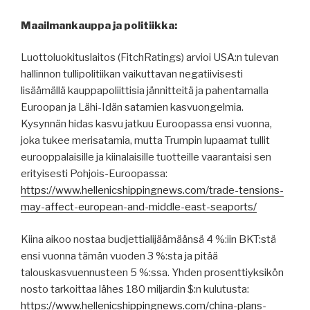
Maailmankauppa ja politiikka:
Luottoluokituslaitos (FitchRatings) arvioi USA:n tulevan
hallinnon tullipolitiikan vaikuttavan negatiivisesti
lisäämällä kauppapoliittisia jännitteitä ja pahentamalla
Euroopan ja Lähi-Idän satamien kasvuongelmia.
Kysynnän hidas kasvu jatkuu Euroopassa ensi vuonna,
joka tukee merisatamia, mutta Trumpin lupaamat tullit
eurooppalaisille ja kiinalaisille tuotteille vaarantaisi sen
erityisesti Pohjois-Euroopassa:
https://www.hellenicshippingnews.com/trade-tensions-
may-affect-european-and-middle-east-seaports/
Kiina aikoo nostaa budjettialijäämäänsä 4 %:iin BKT:stä
ensi vuonna tämän vuoden 3 %:sta ja pitää
talouskasvuennusteen 5 %:ssa. Yhden prosenttiyksikön
nosto tarkoittaa lähes 180 miljardin $:n kulutusta:
https://www.hellenicshippingnews.com/china-plans-