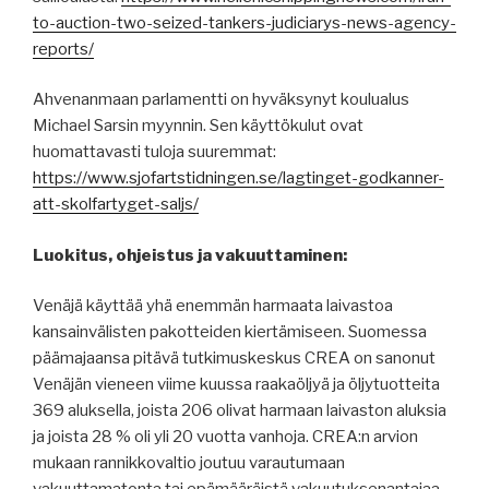
to-auction-two-seized-tankers-judiciarys-news-agency-
reports/
Ahvenanmaan parlamentti on hyväksynyt koulualus
Michael Sarsin myynnin. Sen käyttökulut ovat
huomattavasti tuloja suuremmat:
https://www.sjofartstidningen.se/lagtinget-godkanner-
att-skolfartyget-saljs/
Luokitus, ohjeistus ja vakuuttaminen:
Venäjä käyttää yhä enemmän harmaata laivastoa
kansainvälisten pakotteiden kiertämiseen. Suomessa
päämajaansa pitävä tutkimuskeskus CREA on sanonut
Venäjän vieneen viime kuussa raakaöljyä ja öljytuotteita
369 aluksella, joista 206 olivat harmaan laivaston aluksia
ja joista 28 % oli yli 20 vuotta vanhoja. CREA:n arvion
mukaan rannikkovaltio joutuu varautumaan