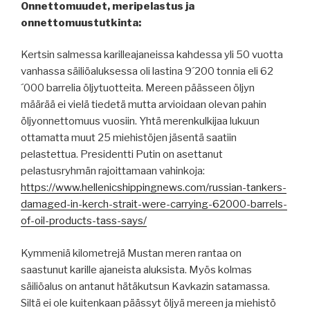
Onnettomuudet, meripelastus ja
onnettomuustutkinta:
Kertsin salmessa karilleajaneissa kahdessa yli 50 vuotta
vanhassa säiliöaluksessa oli lastina 9´200 tonnia eli 62
´000 barrelia öljytuotteita. Mereen päässeen öljyn
määrää ei vielä tiedetä mutta arvioidaan olevan pahin
öljyonnettomuus vuosiin. Yhtä merenkulkijaa lukuun
ottamatta muut 25 miehistöjen jäsentä saatiin
pelastettua. Presidentti Putin on asettanut
pelastusryhmän rajoittamaan vahinkoja:
https://www.hellenicshippingnews.com/russian-tankers-
damaged-in-kerch-strait-were-carrying-62000-barrels-
of-oil-products-tass-says/
Kymmeniä kilometrejä Mustan meren rantaa on
saastunut karille ajaneista aluksista. Myös kolmas
säiliöalus on antanut hätäkutsun Kavkazin satamassa.
Siltä ei ole kuitenkaan päässyt öljyä mereen ja miehistö