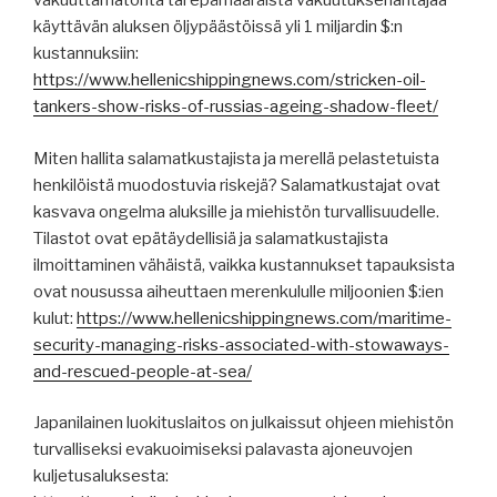
vakuuttamatonta tai epämääräistä vakuutuksenantajaa
käyttävän aluksen öljypäästöissä yli 1 miljardin $:n
kustannuksiin:
https://www.hellenicshippingnews.com/stricken-oil-
tankers-show-risks-of-russias-ageing-shadow-fleet/
Miten hallita salamatkustajista ja merellä pelastetuista
henkilöistä muodostuvia riskejä? Salamatkustajat ovat
kasvava ongelma aluksille ja miehistön turvallisuudelle.
Tilastot ovat epätäydellisiä ja salamatkustajista
ilmoittaminen vähäistä, vaikka kustannukset tapauksista
ovat nousussa aiheuttaen merenkululle miljoonien $:ien
kulut:
https://www.hellenicshippingnews.com/maritime-
security-managing-risks-associated-with-stowaways-
and-rescued-people-at-sea/
Japanilainen luokituslaitos on julkaissut ohjeen miehistön
turvalliseksi evakuoimiseksi palavasta ajoneuvojen
kuljetusaluksesta: