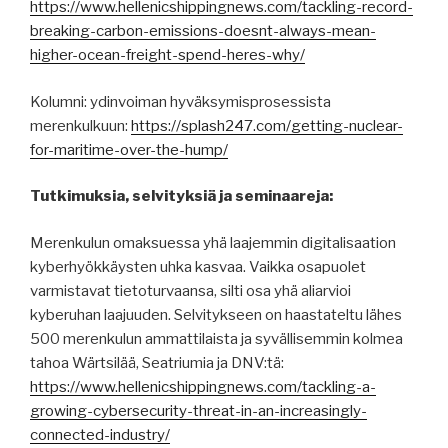
https://www.hellenicshippingnews.com/tackling-record-
breaking-carbon-emissions-doesnt-always-mean-
higher-ocean-freight-spend-heres-why/
Kolumni: ydinvoiman hyväksymisprosessista
merenkulkuun:
https://splash247.com/getting-nuclear-
for-maritime-over-the-hump/
Tutkimuksia, selvityksiä ja seminaareja:
Merenkulun omaksuessa yhä laajemmin digitalisaation
kyberhyökkäysten uhka kasvaa. Vaikka osapuolet
varmistavat tietoturvaansa, silti osa yhä aliarvioi
kyberuhan laajuuden. Selvitykseen on haastateltu lähes
500 merenkulun ammattilaista ja syvällisemmin kolmea
tahoa Wärtsilää, Seatriumia ja DNV:tä:
https://www.hellenicshippingnews.com/tackling-a-
growing-cybersecurity-threat-in-an-increasingly-
connected-industry/