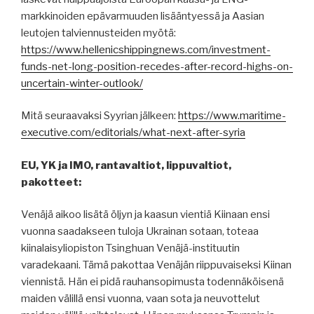
markkinoiden epävarmuuden lisääntyessä ja Aasian
leutojen talviennusteiden myötä:
https://www.hellenicshippingnews.com/investment-
funds-net-long-position-recedes-after-record-highs-on-
uncertain-winter-outlook/
Mitä seuraavaksi Syyrian jälkeen:
https://www.maritime-
executive.com/editorials/what-next-after-syria
EU, YK ja IMO, rantavaltiot, lippuvaltiot,
pakotteet:
Venäjä aikoo lisätä öljyn ja kaasun vientiä Kiinaan ensi
vuonna saadakseen tuloja Ukrainan sotaan, toteaa
kiinalaisyliopiston Tsinghuan Venäjä-instituutin
varadekaani. Tämä pakottaa Venäjän riippuvaiseksi Kiinan
viennistä. Hän ei pidä rauhansopimusta todennäköisenä
maiden välillä ensi vuonna, vaan sota ja neuvottelut