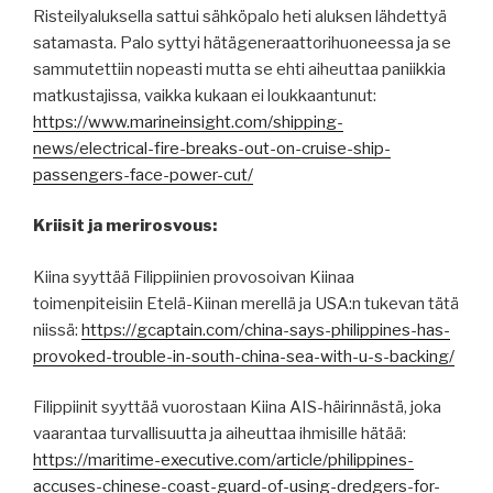
Risteilyaluksella sattui sähköpalo heti aluksen lähdettyä
satamasta. Palo syttyi hätägeneraattorihuoneessa ja se
sammutettiin nopeasti mutta se ehti aiheuttaa paniikkia
matkustajissa, vaikka kukaan ei loukkaantunut:
https://www.marineinsight.com/shipping-
news/electrical-fire-breaks-out-on-cruise-ship-
passengers-face-power-cut/
Kriisit ja merirosvous:
Kiina syyttää Filippiinien provosoivan Kiinaa
toimenpiteisiin Etelä-Kiinan merellä ja USA:n tukevan tätä
niissä:
https://gcaptain.com/china-says-philippines-has-
provoked-trouble-in-south-china-sea-with-u-s-backing/
Filippiinit syyttää vuorostaan Kiina AIS-häirinnästä, joka
vaarantaa turvallisuutta ja aiheuttaa ihmisille hätää:
https://maritime-executive.com/article/philippines-
accuses-chinese-coast-guard-of-using-dredgers-for-