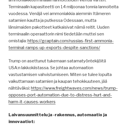
ammoniakkiterminaalin lannoitteiden vientiä varten.
Terminaalin kapasiteetti on 14 miljoonaa tonnia lannoiteita
vuodessa. Venäjä vei ammoniakkia aiemmin Itämeren
satamien kautta ja putkessa Odessaan, mutta
länsimaiden pakotteet katkaisivat nämä reitit. Uuden
terminaalin operaattorin nimi tiedetään muttei sen
omistajia:
https://gcaptain.com/russias-first-ammonia-
terminal-ramps-up-exports-despite-sanctions/
Trump on asettunut tukemaan satamatyöntekijöitä
USA:n lakkokiistassa. Se johtaa automaation
vastustamisen vahvistumiseen. Miten se tulee lopulta
vaikuttamaan satamien ja kaupan tehokkuuteen, jää
nähtäväksi:
https://www.freightwaves.com/news/trump-
opposes-port-automation-due-to-distress-hurt-and-
harm-it-causes-workers
Laivansuunnittelu ja -rakennus, automaatio ja
innovaatiot: