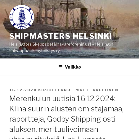
Siirry
sisältöön
SHIPMASTERS HELSINKI
Helsingfors Skeppsbefälhavareförening rf – Helsingin
Laivanpäällikköyhdistys ry
Valikko
JULKAISTU
16.12.2024
KIRJOITTANUT
MATTI AALTONEN
Merenkulun uutisia 16.12.2024:
Kiina suurin alusten omistajamaa,
raportteja, Godby Shipping osti
aluksen, merituulivoimaan