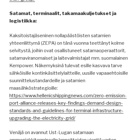
Satamat, terminaalit, takamaakuljetukset ja
logistiikka:
Kaksitoistajäseninen nollapäästöisten satamien
yhteenliittymä (ZEPA) on tänä vuonna teettänyt kolme
selvitystä, joihin ovat osallistuneet satamaoperaattorit,
satamaviranomaiset ja laitevalmistajat mm. suomalainen
Kempower. Näkemyksinä tulevat esille kasvava tarve
sähköisille kontinkäsittelylaitteille, uusille vapaaehtoisille
suunnittelustandardeille ja satamien
maasähköstrategioille:
https://www.hellenicshippingnews.com/zero-emission-
port-alliance-releases-key-findings-demand-design-
standards-and-guidelines-for-terminal-infrastructure-
upgrading-the-electricity-grid/
Venäjä on avannut Ust-Lugan satamaan