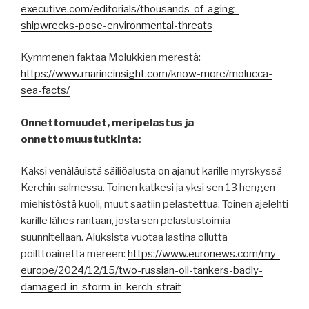
executive.com/editorials/thousands-of-aging-
shipwrecks-pose-environmental-threats
Kymmenen faktaa Molukkien merestä:
https://www.marineinsight.com/know-more/molucca-
sea-facts/
Onnettomuudet, meripelastus ja
onnettomuustutkinta:
Kaksi venäläuistä säiliöalusta on ajanut karille myrskyssä
Kerchin salmessa. Toinen katkesi ja yksi sen 13 hengen
miehistöstä kuoli, muut saatiin pelastettua. Toinen ajelehti
karille lähes rantaan, josta sen pelastustoimia
suunnitellaan. Aluksista vuotaa lastina ollutta
poilttoainetta mereen:
https://www.euronews.com/my-
europe/2024/12/15/two-russian-oil-tankers-badly-
damaged-in-storm-in-kerch-strait