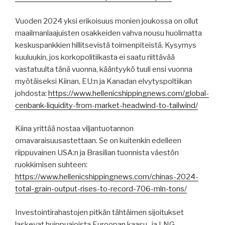
Vuoden 2024 yksi erikoisuus monien joukossa on ollut
maailmanlaajuisten osakkeiden vahva nousu huolimatta
keskuspankkien hillitsevistä toimenpiteistä. Kysymys
kuuluukin, jos korkopolitiikasta ei saatu riittävää
vastatuulta tänä vuonna, kääntyykö tuuli ensi vuonna
myötäiseksi Kiinan, EU:n ja Kanadan elvytyspoltiikan
johdosta:
https://www.hellenicshippingnews.com/global-
cenbank-liquidity-from-market-headwind-to-tailwind/
Kiina yrittää nostaa viljantuotannon
omavaraisuusastettaan. Se on kuitenkin edelleen
riippuvainen USA:n ja Brasilian tuonnista väestön
ruokkimisen suhteen:
https://www.hellenicshippingnews.com/chinas-2024-
total-grain-output-rises-to-record-706-mln-tons/
Investointirahastojen pitkän tähtäimen sijoitukset
laskevat huippuajoista Euroopan kaasu- ja LNG-