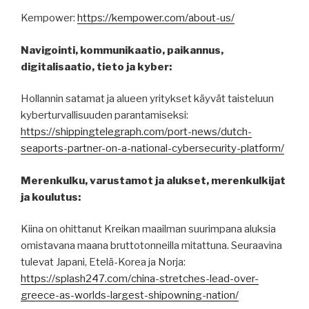
Kempower:
https://kempower.com/about-us/
Navigointi, kommunikaatio, paikannus,
digitalisaatio, tieto ja kyber:
Hollannin satamat ja alueen yritykset käyvät taisteluun
kyberturvallisuuden parantamiseksi:
https://shippingtelegraph.com/port-news/dutch-
seaports-partner-on-a-national-cybersecurity-platform/
Merenkulku, varustamot ja alukset, merenkulkijat
ja koulutus:
Kiina on ohittanut Kreikan maailman suurimpana aluksia
omistavana maana bruttotonneilla mitattuna. Seuraavina
tulevat Japani, Etelä-Korea ja Norja:
https://splash247.com/china-stretches-lead-over-
greece-as-worlds-largest-shipowning-nation/