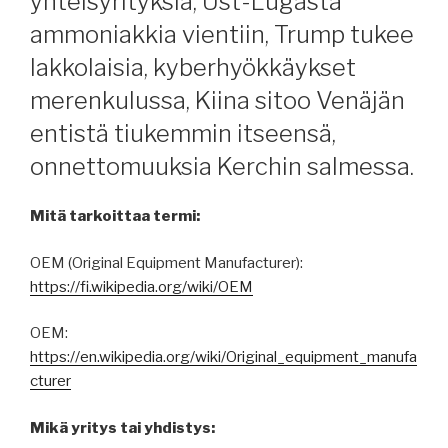
yhteisyrityksiä, Ust-Lugasta
ammoniakkia vientiin, Trump tukee
lakkolaisia, kyberhyökkäykset
merenkulussa, Kiina sitoo Venäjän
entistä tiukemmin itseensä,
onnettomuuksia Kerchin salmessa.
Mitä tarkoittaa termi:
OEM (Original Equipment Manufacturer):
https://fi.wikipedia.org/wiki/OEM
OEM:
https://en.wikipedia.org/wiki/Original_equipment_manufa
cturer
Mikä yritys tai yhdistys: