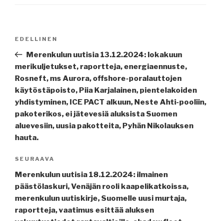
Artikkelien
Edellinen
EDELLINEN
selaus
artikkeli
Merenkulun uutisia 13.12.2024: lokakuun
merikuljetukset, raportteja, energiaennuste,
Rosneft, ms Aurora, offshore-poralauttojen
käytöstäpoisto, Piia Karjalainen, pientelakoiden
yhdistyminen, ICE PACT alkuun, Neste Ahti-pooliin,
pakoterikos, ei jätevesiä aluksista Suomen
aluevesiin, uusia pakotteita, Pyhän Nikolauksen
hauta.
Seuraava
SEURAAVA
artikkeli
Merenkulun uutisia 18.12.2024: ilmainen
päästölaskuri, Venäjän rooli kaapelikatkoissa,
merenkulun uutiskirje, Suomelle uusi murtaja,
raportteja, vaatimus esittää aluksen