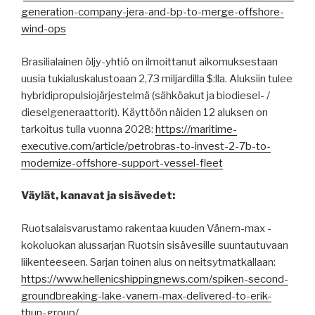
generation-company-jera-and-bp-to-merge-offshore-
wind-ops
Brasilialainen öljy-yhtiö on ilmoittanut aikomuksestaan
uusia tukialuskalustoaan 2,73 miljardilla $:lla. Aluksiin tulee
hybridipropulsiojärjestelmä (sähköakut ja biodiesel- /
dieselgeneraattorit). Käyttöön näiden 12 aluksen on
tarkoitus tulla vuonna 2028:
https://maritime-
executive.com/article/petrobras-to-invest-2-7b-to-
modernize-offshore-support-vessel-fleet
Väylät, kanavat ja sisävedet:
Ruotsalaisvarustamo rakentaa kuuden Vänern-max -
kokoluokan alussarjan Ruotsin sisävesille suuntautuvaan
liikenteeseen. Sarjan toinen alus on neitsytmatkallaan:
https://www.hellenicshippingnews.com/spiken-second-
groundbreaking-lake-vanern-max-delivered-to-erik-
thun-group/