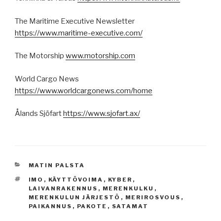
The Maritime Executive Newsletter
https://www.maritime-executive.com/
The Motorship
www.motorship.com
World Cargo News
https://www.worldcargonews.com/home
Ålands Sjöfart
https://www.sjofart.ax/
KATEGORIAT
MATIN PALSTA
AVAINSANAT
IMO
,
KÄYTTÖVOIMA
,
KYBER
,
LAIVANRAKENNUS
,
MERENKULKU
,
MERENKULUN JÄRJESTÖ
,
MERIROSVOUS
,
PAIKANNUS
,
PAKOTE
,
SATAMAT