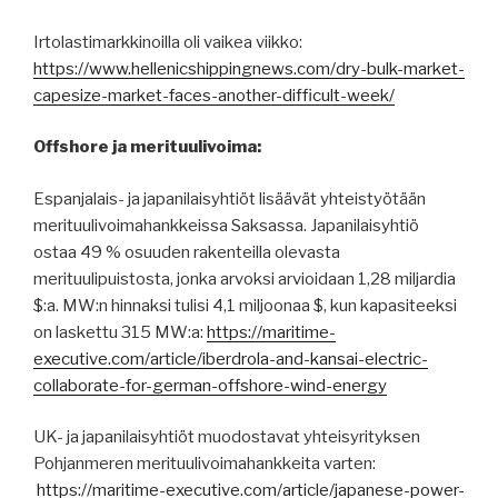
Irtolastimarkkinoilla oli vaikea viikko:
https://www.hellenicshippingnews.com/dry-bulk-market-
capesize-market-faces-another-difficult-week/
Offshore ja merituulivoima:
Espanjalais- ja japanilaisyhtiöt lisäävät yhteistyötään
merituulivoimahankkeissa Saksassa. Japanilaisyhtiö
ostaa 49 % osuuden rakenteilla olevasta
merituulipuistosta, jonka arvoksi arvioidaan 1,28 miljardia
$:a. MW:n hinnaksi tulisi 4,1 miljoonaa $, kun kapasiteeksi
on laskettu 315 MW:a:
https://maritime-
executive.com/article/iberdrola-and-kansai-electric-
collaborate-for-german-offshore-wind-energy
UK- ja japanilaisyhtiöt muodostavat yhteisyrityksen
Pohjanmeren merituulivoimahankkeita varten:
https://maritime-executive.com/article/japanese-power-