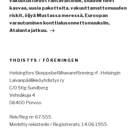
vakuutustiedot rantavaltioille, shadow fleet
kasvaa, uusia pakotteita, vakuuttamattomuuden
riskit, öljyä Mustassa meressä, Euroopan
varautuminen konttialusonnettomuuksiin,
Atalanta jatkuu.
YHDISTYS / FÖRENINGEN
Helsingfors Skeppsbefälhavareförening rf -Helsingin
Laivanpäällikköyhdistys ry
C/0 Stig Sundberg
Vehnäkuja 4
06400 Porvoo
Rek/Reg nr: 67.555
Merkitty rekisteriin / Registrerats: 14.06.1955