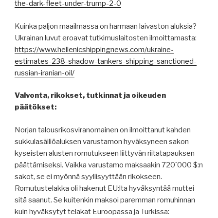
the-dark-fleet-under-trump-2-0
Kuinka paljon maailmassa on harmaan laivaston aluksia?
Ukrainan luvut eroavat tutkimuslaitosten ilmoittamasta:
https://www.hellenicshippingnews.com/ukraine-
estimates-238-shadow-tankers-shipping-sanctioned-
russian-iranian-oil/
Valvonta, rikokset, tutkinnat ja oikeuden
päätökset:
Norjan talousrikosviranomainen on ilmoittanut kahden
sukkulasäiliöaluksen varustamon hyväksyneen sakon
kyseisten alusten romutukseen liittyvän riitatapauksen
päättämiseksi. Vaikka varustamo maksaakin 720´000 $:n
sakot, se ei myönnä syyllisyyttään rikokseen.
Romutustelakka oli hakenut EU:lta hyväksyntää muttei
sitä saanut. Se kuitenkin maksoi paremman romuhinnan
kuin hyväksytyt telakat Euroopassa ja Turkissa: