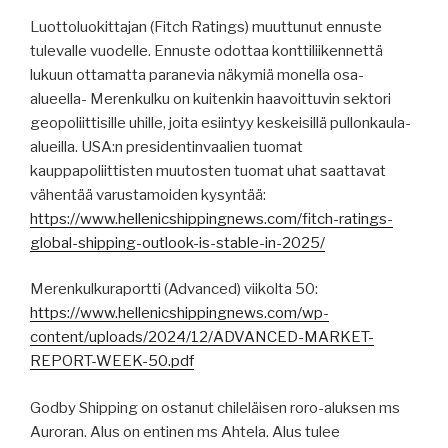
Luottoluokittajan (Fitch Ratings) muuttunut ennuste
tulevalle vuodelle. Ennuste odottaa konttiliikennettä
lukuun ottamatta paranevia näkymiä monella osa-
alueella- Merenkulku on kuitenkin haavoittuvin sektori
geopoliittisille uhille, joita esiintyy keskeisillä pullonkaula-
alueilla. USA:n presidentinvaalien tuomat
kauppapoliittisten muutosten tuomat uhat saattavat
vähentää varustamoiden kysyntää:
https://www.hellenicshippingnews.com/fitch-ratings-
global-shipping-outlook-is-stable-in-2025/
Merenkulkuraportti (Advanced) viikolta 50:
https://www.hellenicshippingnews.com/wp-
content/uploads/2024/12/ADVANCED-MARKET-
REPORT-WEEK-50.pdf
Godby Shipping on ostanut chileläisen roro-aluksen ms
Auroran. Alus on entinen ms Ahtela. Alus tulee