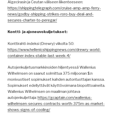
Algecirasin ja Ceutan väliseen liikenteeseen:
https://shippingtelegraph.com/cruise-amp-amp-ferry-
news/godby-shipping-strikes-roro-buy-deal-and-
secures-charter-to-peregar/
Kontti- ja ajoneuvokuljetukset:
Konttirahti-indeksi (Drewry) viikolta 50:
https://www.hellenicshippingnews.com/drewry-world-
container-index-stable-last-week-4/
Autojenkuljetusmarkkinoiden hiljentyessä Wallenius
Wilhelmsen on saanut solmittua 375 miljoonan $:n
monivuotiset sopimukset kahden autontuottajan kanssa.
Sopimukset edellyttävät käyttövoimana biopolttoaineita.
Wallenius Wilhelmsen on maailman johtava
autojenkuljettaja:
https://gcaptain.com/wallenius-
wilhelmsen-secures-contracts-worth-375m-as-market-
shows-signs-of-cooling/