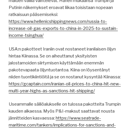
maiden välillä vaihtelevat. Hänen mukaansa Trumpin ja
Putinin näkemykset eroavat liikaa toisistaan nopeaan
ratkaisuun pääsemiseksi:
https://www.hellenicshippingnews.com/russia-to-
increase-oil-gas-exports-to-china-in-2025-to-sustain-
income-tsinghua/
USA:n pakotteet Iraniin ovat nostaneet iranilaisen öljyn
hintaa Kiinassa. Se on aiheuttanut yksityisten
jalostamoiden siirtymisen käyttämään enemmän
pakotevapaata öljyntuotantoa. Kiina on löysentänyt
niiden tuontikiintiöitä ja se on nostanut kysyntää Kiinassa:
https://gcaptain.com/iranian-oil-prices-to-china-hit-new-
multi-year-highs-as-sanctions-hit-shipping/
Useammalle säiliöalukselle on tulossa pakotteita Trumpin
kauden alkaessa. Myös P&I-maksut saattavat nousta
jännitteiden kasvaessa:
https://www.seatrade-
maritime.com/tankers/implications-for-sanctions-and-