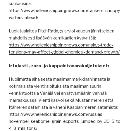
kuukausina:
https://www.hellenicshippingnews.com/tankers-choppy-
waters-ahead/
Luokituslaitos FitchRatings arvioi kaupan jännitteiden
mahdollisesti lisäävän kemikaalien kysyntää:
https://www.hellenicshippingnews.com/rising-trade-
tensions-may-affect-global-chemical-demand-growth/
Irtolasti-, roro- ja kappaletavarakuljetukset:
Huolimatta alhaisesta maailmanmarkkinahinnasta ja
kotimaisista vientirajoituksista maailman suurin
vehnäntuottaja Venäjä vei ennätysmäärän vehnää
marraskuussa. Vienti kasvoi sekä Mustan meren että
Itämeren satamista ja väheni Kaspian meren satamista:
https://www.hellenicshippingnews.com/russias-
november-seaborne-grain-exports-jumped-by-39-5-to-
4-8-mln-tons/