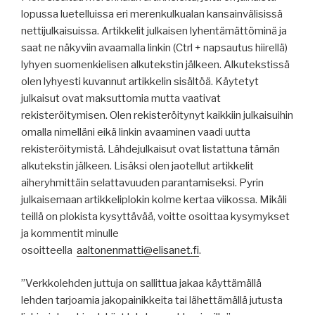
lopussa luetelluissa eri merenkulkualan kansainvälisissä
nettijulkaisuissa. Artikkelit julkaisen lyhentämättöminä ja
saat ne näkyviin avaamalla linkin (Ctrl + napsautus hiirellä)
lyhyen suomenkielisen alkutekstin jälkeen. Alkutekstissä
olen lyhyesti kuvannut artikkelin sisältöä. Käytetyt
julkaisut ovat maksuttomia mutta vaativat
rekisteröitymisen. Olen rekisteröitynyt kaikkiin julkaisuihin
omalla nimelläni eikä linkin avaaminen vaadi uutta
rekisteröitymistä. Lähdejulkaisut ovat listattuna tämän
alkutekstin jälkeen. Lisäksi olen jaotellut artikkelit
aiheryhmittäin selattavuuden parantamiseksi. Pyrin
julkaisemaan artikkeliplokin kolme kertaa viikossa. Mikäli
teillä on plokista kysyttävää, voitte osoittaa kysymykset
ja kommentit minulle
osoitteella
aaltonenmatti@elisanet.fi
.
”Verkkolehden juttuja on sallittua jakaa käyttämällä
lehden tarjoamia jakopainikkeita tai lähettämällä jutusta