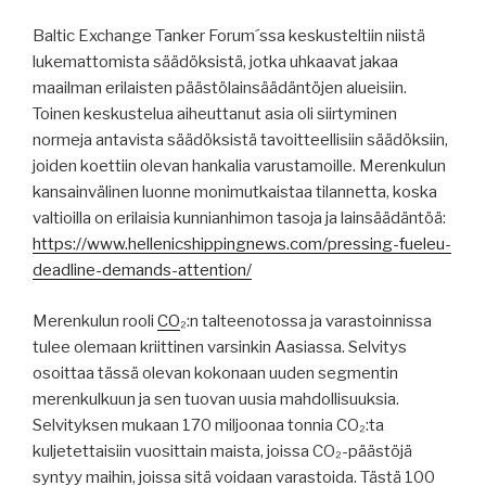
Baltic Exchange Tanker Forum´ssa keskusteltiin niistä
lukemattomista säädöksistä, jotka uhkaavat jakaa
maailman erilaisten päästölainsäädäntöjen alueisiin.
Toinen keskustelua aiheuttanut asia oli siirtyminen
normeja antavista säädöksistä tavoitteellisiin säädöksiin,
joiden koettiin olevan hankalia varustamoille. Merenkulun
kansainvälinen luonne monimutkaistaa tilannetta, koska
valtioilla on erilaisia kunnianhimon tasoja ja lainsäädäntöä:
https://www.hellenicshippingnews.com/pressing-fueleu-
deadline-demands-attention/
Merenkulun rooli
CO
₂:n talteenotossa ja varastoinnissa
tulee olemaan kriittinen varsinkin Aasiassa. Selvitys
osoittaa tässä olevan kokonaan uuden segmentin
merenkulkuun ja sen tuovan uusia mahdollisuuksia.
Selvityksen mukaan 170 miljoonaa tonnia CO₂:ta
kuljetettaisiin vuosittain maista, joissa CO₂-päästöjä
syntyy maihin, joissa sitä voidaan varastoida. Tästä 100