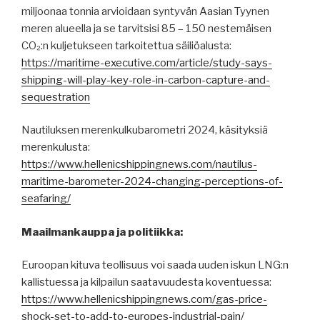
miljoonaa tonnia arvioidaan syntyvän Aasian Tyynen
meren alueella ja se tarvitsisi 85 – 150 nestemäisen
CO₂:n kuljetukseen tarkoitettua säiliöalusta:
https://maritime-executive.com/article/study-says-
shipping-will-play-key-role-in-carbon-capture-and-
sequestration
Nautiluksen merenkulkubarometri 2024, käsityksiä
merenkulusta:
https://www.hellenicshippingnews.com/nautilus-
maritime-barometer-2024-changing-perceptions-of-
seafaring/
Maailmankauppa ja politiikka:
Euroopan kituva teollisuus voi saada uuden iskun LNG:n
kallistuessa ja kilpailun saatavuudesta koventuessa:
https://www.hellenicshippingnews.com/gas-price-
shock-set-to-add-to-europes-industrial-pain/