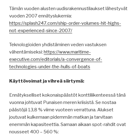
Tämän vuoden alusten uudisrakennustilaukset lähestyvät
vuoden 2007 ennätyslukemia:
https://splash247.com/ship-order-volumes-hit-highs-
not-experienced-since-2007/
Teknologioiden yhdistäminen veden vastuksen
vähentämiseksi:
https://www.maritime-
executive.com/editorials/a-convergence-of-
technologies-under-the-hulls-of-boats
Käyttövoimat ja vihreä siirtymä:
Ennätykselliset kokonaispäästöt konttiliikenteessä tänä
vuonna johtuvat Punaisen meren kriisistä. Se nostaa
päästöjä 13,8 % viime vuoteen verrattuna. Alukset
joutuvat kulkemaan pidemmän matkan ja tarvitaan
enemmän kapasiteettia. Samaan aikaan spot-rahdit ovat
nousseet 400 – 560 %: