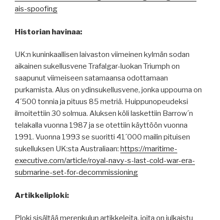
ais-spoofing
Historian havinaa:
UK:n kuninkaallisen laivaston viimeinen kylmän sodan
aikainen sukellusvene Trafalgar-luokan Triumph on
saapunut viimeiseen satamaansa odottamaan
purkamista. Alus on ydinsukellusvene, jonka uppouma on
4´500 tonnia ja pituus 85 metriä. Huippunopeudeksi
ilmoitettiin 30 solmua. Aluksen köli laskettiin Barrow´n
telakalla vuonna 1987 ja se otettiin käyttöön vuonna
1991. Vuonna 1993 se suoritti 41´000 mailin pituisen
sukelluksen UK:sta Australiaan:
https://maritime-
executive.com/article/royal-navy-s-last-cold-war-era-
submarine-set-for-decommissioning
Artikkeliploki:
Ploki sisältää merenkulun artikkeleita, joita on julkaistu