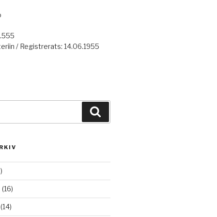
o
7.555
eriin / Registrerats: 14.06.1955
Haku
RKIV
)
6
(16)
(14)