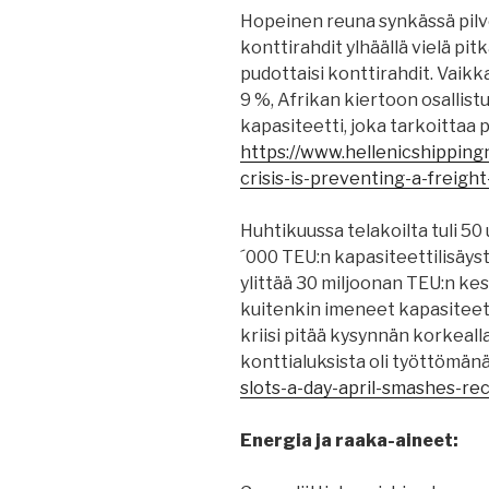
Hopeinen reuna synkässä pilv
konttirahdit ylhäällä vielä p
pudottaisi konttirahdit. Vaikk
9 %, Afrikan kiertoon osallistu
kapasiteetti, joka tarkoittaa 
https://www.hellenicshipping
crisis-is-preventing-a-freight
Huhtikuussa telakoilta tuli 50
´000 TEU:n kapasiteettilisäys
ylittää 30 miljoonan TEU:n ke
kuitenkin imeneet kapasiteet
kriisi pitää kysynnän korkealla
konttialuksista oli työttömän
slots-a-day-april-smashes-reco
Energia ja raaka-aineet: