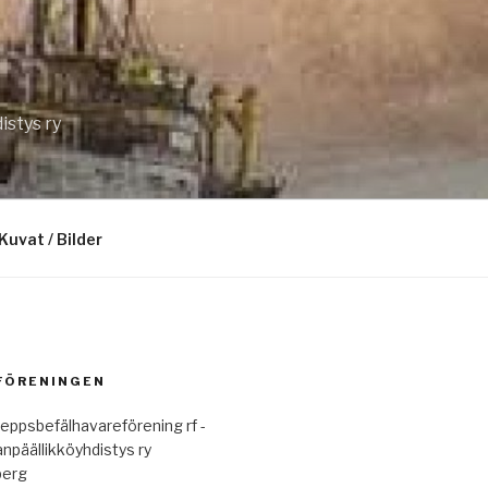
istys ry
Kuvat / Bilder
 FÖRENINGEN
eppsbefälhavareförening rf -
anpäällikköyhdistys ry
berg