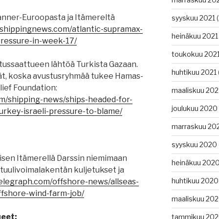
anner-Euroopasta ja Itämereltä
syyskuu 2021
(
cshippingnews.com/atlantic-supramax-
heinäkuu 2021
ressure-in-week-17/
toukokuu 202
ustussaattueen lähtöä Turkista Gazaan.
huhtikuu 2021
kijät, koska avustusryhmää tukee Hamas-
ief Foundation:
maaliskuu 202
om/shipping-news/ships-headed-for-
joulukuu 2020
urkey-israeli-pressure-to-blame/
marraskuu 20
syyskuu 2020
laisen Itämerellä Darssin niemimaan
heinäkuu 202
ituulivoimalakentän kuljetukset ja
huhtikuu 2020
telegraph.com/offshore-news/allseas-
fshore-wind-farm-job/
maaliskuu 20
ueet:
tammikuu 20