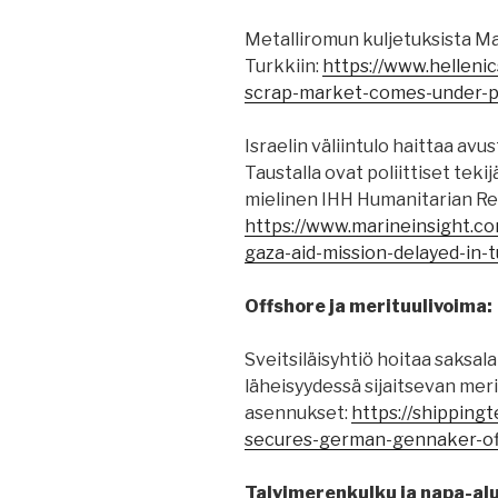
Metalliromun kuljetuksista M
Turkkiin:
https://www.helleni
scrap-market-comes-under-p
Israelin väliintulo haittaa av
Taustalla ovat poliittiset te
mielinen IHH Humanitarian Rel
https://www.marineinsight.c
gaza-aid-mission-delayed-in-t
Offshore ja merituulivoima:
Sveitsiläisyhtiö hoitaa saksa
läheisyydessä sijaitsevan mer
asennukset:
https://shipping
secures-german-gennaker-of
Talvimerenkulku ja napa-al