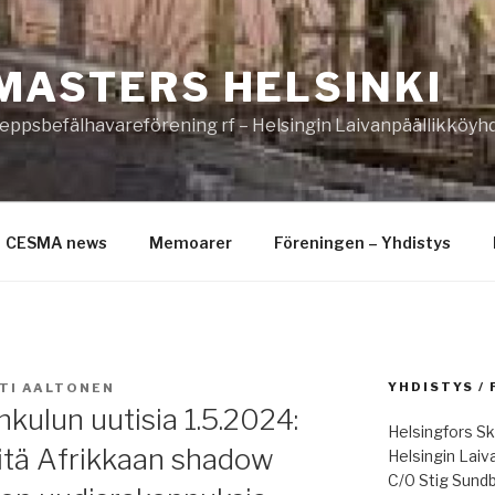
MASTERS HELSINKI
eppsbefälhavareförening rf – Helsingin Laivanpäällikköyhd
CESMA news
Memoarer
Föreningen – Yhdistys
YHDISTYS /
TI AALTONEN
ulun uutisia 1.5.2024:
Helsingfors Sk
eitä Afrikkaan shadow
Helsingin Laiv
C/0 Stig Sund