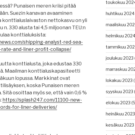
toukokuu 202
essä? Punaisen meren kriisi pitää
itkään. Suezin kanavan avaaminen
huhtikuu 2024
a konttialuslaivaston nettokasvu on yli
maaliskuu 20
u n. 330 alusta tai 4,5 miljoonan TEU:n
pulaa konttialuksista:
helmikuu 202
news.com/shipping-analyst-red-sea-
tammikuu 202
-rate-and-liner-profit-collapse/
joulukuu 2023
 uutta konttialusta, joka edustaa 330
marraskuu 20
tä. Maailman konttialuskapasiteetti
säkuun lopussa. Markkinat ovat
lokakuu 2023
(
tilisäyksen, koska Punaisen meren
syyskuu 2023
(
. Sitä osoittaa myös se, että vain 0,6 %
ä:
https://splash247.com/11100-new-
elokuu 2023
(5
rds-for-liner-deliveries/
heinäkuu 2023
kesäkuu 2023