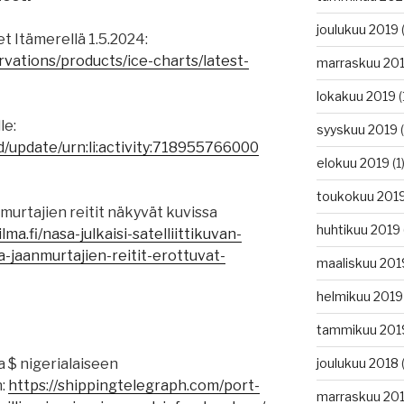
joulukuu 2019
(
et Itämerellä 1.5.2024:
ervations/products/ice-charts/latest-
marraskuu 20
lokakuu 2019
(
le:
syyskuu 2019
(
d/update/urn:li:activity:718955766000
elokuu 2019
(1
toukokuu 201
urtajien reitit näkyvät kuvissa
huhtikuu 2019
ma.fi/nasa-julkaisi-satelliittikuvan-
jaanmurtajien-reitit-erottuvat-
maaliskuu 201
helmikuu 2019
tammikuu 201
a $ nigerialaiseen
joulukuu 2018
(
n:
https://shippingtelegraph.com/port-
marraskuu 20