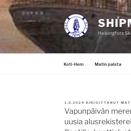
Siirry
sisältöön
SHIP
Helsingfors Sk
Koti-Hem
Matin palsta
JULKAISTU
1.5.2024
KIRJOITTANUT
MAT
Vapunpäivän merenk
uusia alusrekister