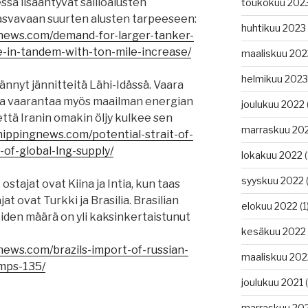
ssa lisääntyvät säiliöalusten
toukokuu 202
kasvavaan suurten alusten tarpeeseen:
huhtikuu 2023
gnews.com/demand-for-larger-tanker-
e-in-tandem-with-ton-mile-increase/
maaliskuu 202
helmikuu 2023
sännyt jännitteitä Lähi-Idässä. Vaara
a vaarantaa myös maailman energian
joulukuu 2022
 että Iranin omakin öljy kulkee sen
marraskuu 20
hippingnews.com/potential-strait-of-
of-global-lng-supply/
lokakuu 2022
(
syyskuu 2022
(
stajat ovat Kiina ja Intia, kun taas
t ovat Turkki ja Brasilia. Brasilian
elokuu 2022
(1
iden määrä on yli kaksinkertaistunut
kesäkuu 2022
news.com/brazils-import-of-russian-
maaliskuu 202
mps-135/
joulukuu 2021
(
:
marraskuu 20