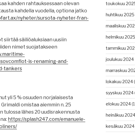
tkaa kahden rahtauksessaan olevan
toukokuu 202
austa kahdella vuodella, optiona jatko
huhtikuu 2025
ofart.ax/nyheter/sursota-nyheter-fran-
maaliskuu 20
helmikuu 202
siirtää säiliöaluksiaan uusiin
niiden nimet suojatakseen
tammikuu 202
w.maritime-
joulukuu 2024
-sovcomflot-is-renaming-and-
d-tankers
marraskuu 20
lokakuu 2024
(
syyskuu 2024
ut yli 5 % osuuden norjalaisesta
elokuu 2024
(1
 Grimaldi omistaa aiemmin n. 25
 on tulossa lähes 20 uudisrakennusta
heinäkuu 202
ana:
https://splash247.com/emanuele-
oliners/
kesäkuu 2024