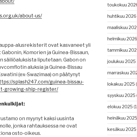
/about/
toukokuu 202
is.org.uk/about-us/
huhtikuu 2026
maaliskuu 20
helmikuu 202
auppa-alusrekisterit ovat kasvaneet yli
tammikuu 202
: Gabonin, Komorien ja Guinea-Bissaun,
in säiliöaluksista liputetaan. Gabon on
joulukuu 2025
vcomflotin aluksia ja Guinea-Bissau
marraskuu 20
. Eswatini (ex-Swazimaa) on päätynyt
ttps://splash247.com/guinea-bissau-
lokakuu 2025
(
t-growing-ship-register/
syyskuu 2025
nkulkijat:
elokuu 2025
(1
heinäkuu 202
arustamo on myynyt kaksi uusinta
amolle, jonka rahtauksessa ne ovat
kesäkuu 2025
tiona osto-oikeus.