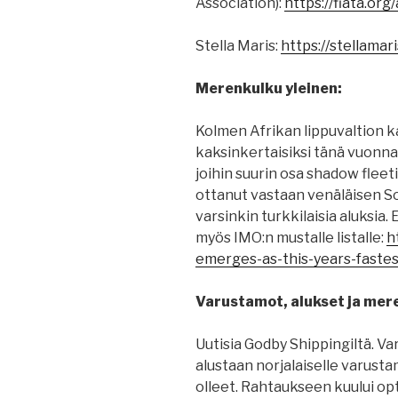
Association):
https://fiata.org
Stella Maris:
https://stellamar
Merenkulku yleinen:
Kolmen Afrikan lippuvaltion k
kaksinkertaisiksi tänä vuonna
joihin suurin osa shadow fleet
ottanut vastaan venäläisen So
varsinkin turkkilaisia aluksia
myös IMO:n mustalle listalle:
h
emerges-as-this-years-fastes
Varustamot, alukset ja mere
Uutisia Godby Shippingiltä. V
alustaan norjalaiselle varust
olleet. Rahtaukseen kuului op