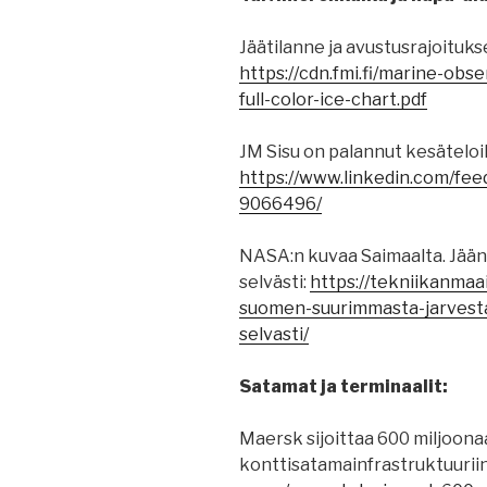
Jäätilanne ja avustusrajoituks
https://cdn.fmi.fi/marine-obs
full-color-ice-chart.pdf
JM Sisu on palannut kesäteloil
https://www.linkedin.com/fee
9066496/
NASA:n kuvaa Saimaalta. Jäänm
selvästi:
https://tekniikanmaail
suomen-suurimmasta-jarvesta-
selvasti/
Satamat ja terminaalit:
Maersk sijoittaa 600 miljoona
konttisatamainfrastruktuurii