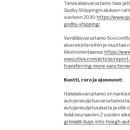
Tanskalaisvarustamo taas ja
Godby Shippingin aluksen raht
vuoteen 2030:
https://www.sj
godby-shipping/
Venäläisvarustamo Sovcomflot 
alusrekistereihin ja muuttaa 
liiketoimintaansa:
https://ww
executive.com/article/report
transferring-more-sanctione
Kontti, roro ja ajoneuvot:
Italialaisvarustamo on hankkin
autojenkuljetusvarustamosta.
autojenkuljetusalusta ja sille
lisää seuraavien 2 vuoden aik
grimaldi-buys-into-hoegh-aut