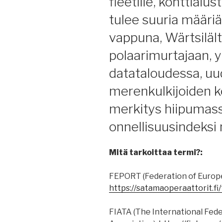
fleetille, konttial
tulee suuria määriä
vappuna, Wärtsiläl
polaarimurtajaan, 
datataloudessa, uu
merenkulkijoiden k
merkitys hiipumass
onnellisuusindeksi
Mitä tarkoittaa termi?:
FEPORT (Federation of Europe
https://satamaoperaattorit.fi
FIATA (The International Fede