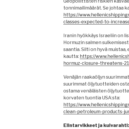
Geopoliittisten riskien kasvae
tonnimailimäärät. Se johtaa 
https://www.hellenicshippin
classes-expected-to-increas
Iranin hyökkäys Israeliin on li
Hormuzin salmen sulkemisest
saantia. Silti on hyvä muistaa,
kautta:
https://www.hellenics
hormuz-closure-threatens-21-
Venäjän raakaöljyn suurimmat o
suurimmat öljytuotteiden ostaja
ostama venäläisten öljytuotte
korvaten tuontia USA:sta:
https://www.hellenicshipping
clean-petroleum-products-ju
Elintarvikkeet ja kuivarahti