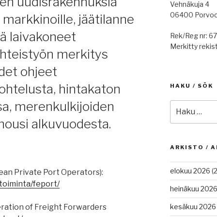
usten uudisrakennuksia
Vehnäkuja 4
06400 Porvo
 markkinoille, jäätilanne
tä laivakoneet
Rek/Reg nr: 6
Merkitty rekist
yhteistyön merkitys
det ohjeet
ohtelusta, hintakaton
HAKU / SÖK
a, merenkulkijoiden
Etsi:
 nousi alkuvuodesta.
ARKISTO / A
elokuu 2026
(2
an Private Port Operators):
/toiminta/feport/
heinäkuu 202
ration of Freight Forwarders
kesäkuu 2026