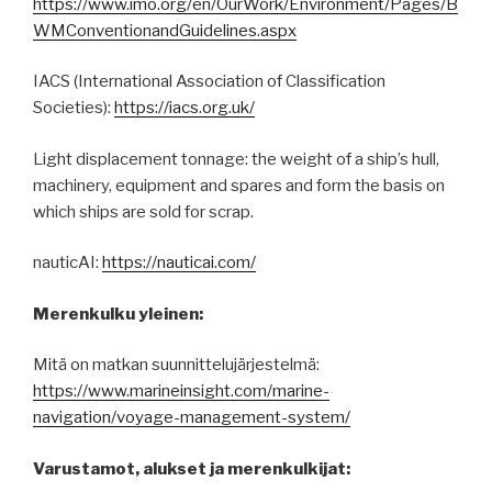
https://www.imo.org/en/OurWork/Environment/Pages/B
WMConventionandGuidelines.aspx
IACS (International Association of Classification
Societies):
https://iacs.org.uk/
Light displacement tonnage: the weight of a ship’s hull,
machinery, equipment and spares and form the basis on
which ships are sold for scrap.
nauticAI:
https://nauticai.com/
Merenkulku yleinen:
Mitä on matkan suunnittelujärjestelmä:
https://www.marineinsight.com/marine-
navigation/voyage-management-system/
Varustamot, alukset ja merenkulkijat: