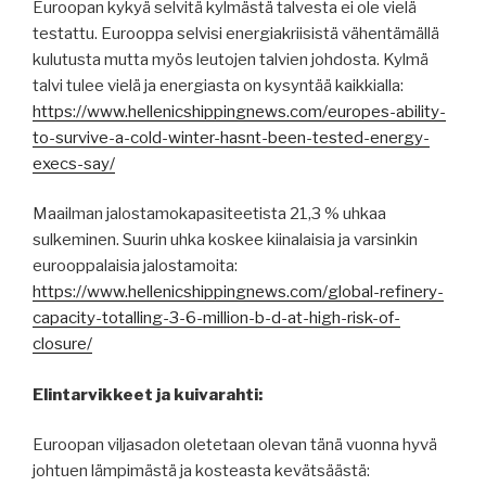
Euroopan kykyä selvitä kylmästä talvesta ei ole vielä
testattu. Eurooppa selvisi energiakriisistä vähentämällä
kulutusta mutta myös leutojen talvien johdosta. Kylmä
talvi tulee vielä ja energiasta on kysyntää kaikkialla:
https://www.hellenicshippingnews.com/europes-ability-
to-survive-a-cold-winter-hasnt-been-tested-energy-
execs-say/
Maailman jalostamokapasiteetista 21,3 % uhkaa
sulkeminen. Suurin uhka koskee kiinalaisia ja varsinkin
eurooppalaisia jalostamoita:
https://www.hellenicshippingnews.com/global-refinery-
capacity-totalling-3-6-million-b-d-at-high-risk-of-
closure/
Elintarvikkeet ja kuivarahti:
Euroopan viljasadon oletetaan olevan tänä vuonna hyvä
johtuen lämpimästä ja kosteasta kevätsäästä: