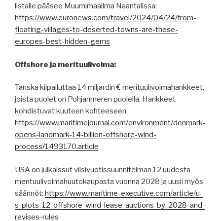
listalle pääsee Muumimaailma Naantalissa:
https://www.euronews.com/travel/2024/04/24/from-
floating-villages-to-deserted-towns-are-these-
europes-best-hidden-gems
Offshore ja merituulivoima:
Tanska kilpailuttaa 14 miljardin € merituulivoimahankkeet,
joista puolet on Pohjanmeren puolella. Hankkeet
kohdistuvat kuuteen kohteeseen:
https://www.maritimejournal.com/environment/denmark-
opens-landmark-14-billion-offshore-wind-
process/1493170.article
USA on julkaissut viisivuotissuunnitelman 12 uudesta
merituulivoimahuutokaupasta vuonna 2028 ja uusii myös
säännöt:
https://www.maritime-executive.com/article/u-
s-plots-12-offshore-wind-lease-auctions-by-2028-and-
revises-rules