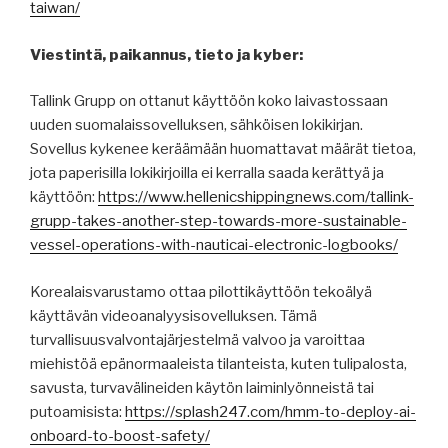
taiwan/
Viestintä, paikannus, tieto ja kyber:
Tallink Grupp on ottanut käyttöön koko laivastossaan
uuden suomalaissovelluksen, sähköisen lokikirjan.
Sovellus kykenee keräämään huomattavat määrät tietoa,
jota paperisilla lokikirjoilla ei kerralla saada kerättyä ja
käyttöön:
https://www.hellenicshippingnews.com/tallink-
grupp-takes-another-step-towards-more-sustainable-
vessel-operations-with-nauticai-electronic-logbooks/
Korealaisvarustamo ottaa pilottikäyttöön tekoälyä
käyttävän videoanalyysisovelluksen. Tämä
turvallisuusvalvontajärjestelmä valvoo ja varoittaa
miehistöä epänormaaleista tilanteista, kuten tulipalosta,
savusta, turvavälineiden käytön laiminlyönneistä tai
putoamisista:
https://splash247.com/hmm-to-deploy-ai-
onboard-to-boost-safety/