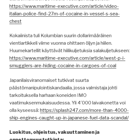
https://www.maritime-executive.com/article/video-
italian-police-find-27m-of-cocaine-in-vessel-s-sea-
chest
Kokaiinista tuli Kolumbian suurin dollarimääräinen
vientiartikkeli viime vuonna ohittaen öljyn ja hiilen.
Huumekartellit käyttävät hiilikuljetuksia salakuljetukseen:
https://www.maritime-executive.com/article/west-p-i-
smugglers-are-hiding-cocaine-in-cargoes-of-coal
Japanilaisviranomaiset tutkivat suurta
päästömanipulointiskandaalia, jossa valmistaja johti
tarkoituksella harhaan koneiden IMO
vaatimuksenmukaisuudessa. Yli 4´000 laivakonetta voi
olla kyseessä:
https://splash247.com/more-than-4000-
ship-engines-caught-up-in-japanese-fuel-data-scandal/
Luokitus, ohjeistus, vakuuttaminen ja
onnettomuustutkinta: