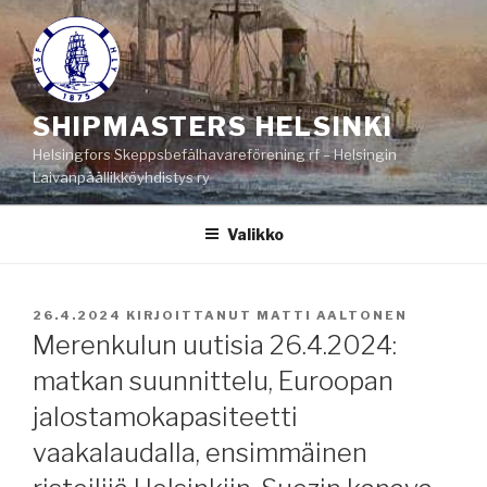
Siirry
sisältöön
SHIPMASTERS HELSINKI
Helsingfors Skeppsbefälhavareförening rf – Helsingin
Laivanpäällikköyhdistys ry
Valikko
JULKAISTU
26.4.2024
KIRJOITTANUT
MATTI AALTONEN
Merenkulun uutisia 26.4.2024:
matkan suunnittelu, Euroopan
jalostamokapasiteetti
vaakalaudalla, ensimmäinen