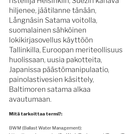
risteilijä Helsinkiin, Suezin kanava
hiljenee, jäätilanne tänään,
Långnäsin Satama voitolla,
suomalainen sähköinen
lokikirjasovellus käyttöön
Tallinkilla, Euroopan meriteollisuus
huolissaan, uusia pakotteita,
Japanissa päästömanipulaatio,
painolastivesien käsittely,
Baltimoren satama alkaa
avautumaan.
Mitä tarkoittaa termi?:
BWM (Ballast Water Management):