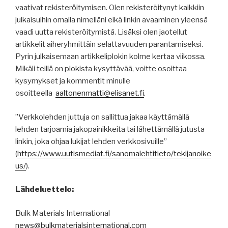
vaativat rekisteröitymisen. Olen rekisteröitynyt kaikkiin
julkaisuihin omalla nimelläni eikä linkin avaaminen yleensä
vaadi uutta rekisteröitymistä. Lisäksi olen jaotellut
artikkelit aiheryhmittäin selattavuuden parantamiseksi.
Pyrin julkaisemaan artikkeliplokin kolme kertaa viikossa.
Mikäli teillä on plokista kysyttävää, voitte osoittaa
kysymykset ja kommentit minulle
osoitteella
aaltonenmatti@elisanet.fi
.
”Verkkolehden juttuja on sallittua jakaa käyttämällä
lehden tarjoamia jakopainikkeita tai lähettämällä jutusta
linkin, joka ohjaa lukijat lehden verkkosivuille”
(
https
://
www.uutismediat.fi
/sanomalehtitieto/
tekijanoike
us
/
).
Lähdeluettelo:
Bulk Materials International
news@bulkmaterialsinternational.com