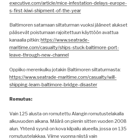
executive.com/article/mice-infestation-delays-europe-
s-first-kiwi-shipment-of-the-year
Baltimoren satamaan siltaturman vuoksi jääneet alukset
pääsevät poistumaan rajoitettuun käyttöön avattua
kanaalia pitkin:
https://www.seatrade-
maritime.com/casualty/ships-stuck-baltimore-port-
leave-through-new-channel
Oppiiko merenkulku jotakin Baltimoren siltaturmasta:
https://www.seatrade-maritime.com/casualty/will-
shipping-learn-baltimore-bridge-disaster
Romutus:
Vain 125 alusta on romutettu Alangin romutustelakalla
alkuvuoden aikana. Määrä on pienin sitten vuoden 2008
alun. Yhtenä syynä on kova kilpailu alueella, jossa on 135
romutustelakkaa. Viime vuonna niistä vain