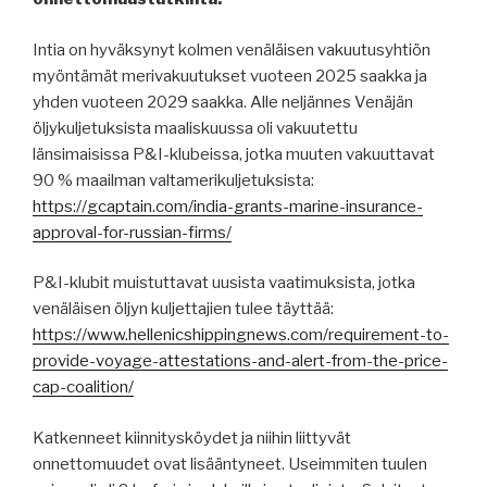
Intia on hyväksynyt kolmen venäläisen vakuutusyhtiön
myöntämät merivakuutukset vuoteen 2025 saakka ja
yhden vuoteen 2029 saakka. Alle neljännes Venäjän
öljykuljetuksista maaliskuussa oli vakuutettu
länsimaisissa P&I-klubeissa, jotka muuten vakuuttavat
90 % maailman valtamerikuljetuksista:
https://gcaptain.com/india-grants-marine-insurance-
approval-for-russian-firms/
P&I-klubit muistuttavat uusista vaatimuksista, jotka
venäläisen öljyn kuljettajien tulee täyttää:
https://www.hellenicshippingnews.com/requirement-to-
provide-voyage-attestations-and-alert-from-the-price-
cap-coalition/
Katkenneet kiinnitysköydet ja niihin liittyvät
onnettomuudet ovat lisääntyneet. Useimmiten tuulen