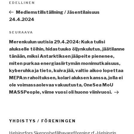
Edellinen
EDELLINEN
selaus
artikkeli
Medlemstillställning / Jäsentilaisuus
24.4.2024
Seuraava
SEURAAVA
artikkeli
Merenkulun uutisia 29.4.2024: Kuka tulisi
alukselle töihin, hidastuuko öljynkulutus, jäätilanne
tänään, miksi Antarktiksen jääpeite pienenee,
miten purkaa energiasiirtymän monimutkaisuus,
kyberuhka ja tieto, kuiva jää, valtio aikoo lopettaa
MEPA:n rahoituksen, kolari aluksen kanssa, jolla ei
ole voimassaolevaa vakuutusta, OneSea MoU
MASSPeople, viime vuosi oli huono viinivuosi.
YHDISTYS / FÖRENINGEN
Helsingfors Skeppsbefälhavareförening rf -Helsingin