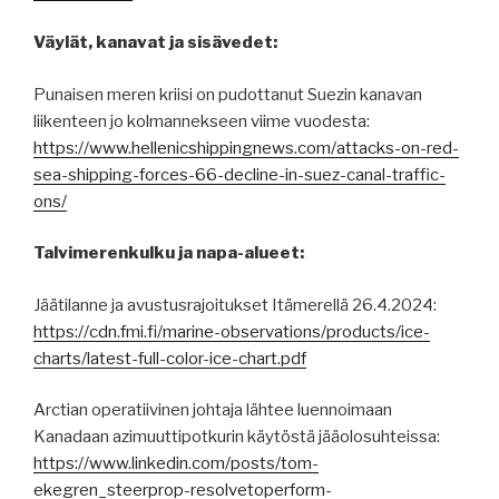
Väylät, kanavat ja sisävedet:
Punaisen meren kriisi on pudottanut Suezin kanavan
liikenteen jo kolmannekseen viime vuodesta:
https://www.hellenicshippingnews.com/attacks-on-red-
sea-shipping-forces-66-decline-in-suez-canal-traffic-
ons/
Talvimerenkulku ja napa-alueet:
Jäätilanne ja avustusrajoitukset Itämerellä 26.4.2024:
https://cdn.fmi.fi/marine-observations/products/ice-
charts/latest-full-color-ice-chart.pdf
Arctian operatiivinen johtaja lähtee luennoimaan
Kanadaan azimuuttipotkurin käytöstä jääolosuhteissa:
https://www.linkedin.com/posts/tom-
ekegren_steerprop-resolvetoperform-