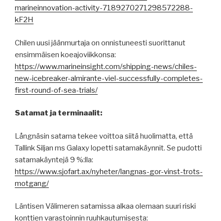
marineinnovation-activity-7189270271298572288-
kF2H
Chilen uusi jäänmurtaja on onnistuneesti suorittanut
ensimmäisen koeajoviikkonsa:
https://www.marineinsight.com/shipping-news/chiles-
new-icebreaker-almirante-viel-successfully-completes-
first-round-of-sea-trials/
Satamat ja terminaalit:
Långnäsin satama tekee voittoa siitä huolimatta, että
Tallink Siljan ms Galaxy lopetti satamakäynnit. Se pudotti
satamakäyntejä 9 %:lla:
https://www.sjofart.ax/nyheter/langnas-gor-vinst-trots-
motgang/
Läntisen Välimeren satamissa alkaa olemaan suuri riski
konttien varastoinnin ruuhkautumisesta: