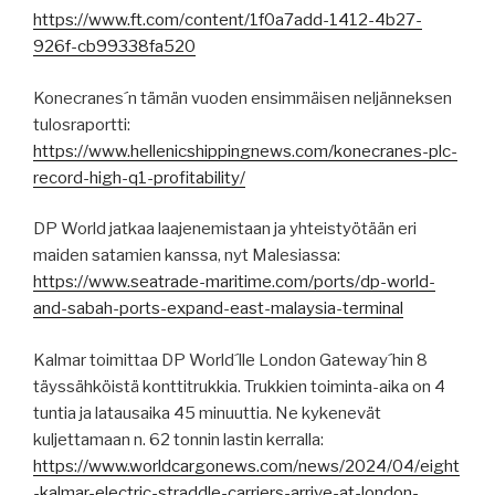
https://www.ft.com/content/1f0a7add-1412-4b27-
926f-cb99338fa520
Konecranes´n tämän vuoden ensimmäisen neljänneksen
tulosraportti:
https://www.hellenicshippingnews.com/konecranes-plc-
record-high-q1-profitability/
DP World jatkaa laajenemistaan ja yhteistyötään eri
maiden satamien kanssa, nyt Malesiassa:
https://www.seatrade-maritime.com/ports/dp-world-
and-sabah-ports-expand-east-malaysia-terminal
Kalmar toimittaa DP World´lle London Gateway´hin 8
täyssähköistä konttitrukkia. Trukkien toiminta-aika on 4
tuntia ja latausaika 45 minuuttia. Ne kykenevät
kuljettamaan n. 62 tonnin lastin kerralla:
https://www.worldcargonews.com/news/2024/04/eight
-kalmar-electric-straddle-carriers-arrive-at-london-