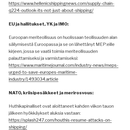
https://www.hellenicshippingnews.com/supply-chain-
q224-outlook-its-not-just-about-shipping/
EU ja hallitukset, YK ja IMO:
Euroopan meriteollisuus on huolissaan teollisuuden alan
säilymisestä Euroopassa ja se on lähettänyt MEP:eille
kirjeen, jossa se vaatii toimia meriteollisuuden
palauttamiseksi ja varmistamiseksi:
https://www.maritimejournal.com/industry-news/meps-
urged-to-save-europes-maritime-
industry/1493034.article
NATO, kriisipesäkkeet ja merirosvous:
Huthikapinalliset ovat aloittaneet kahden viikon tauon
jälkeen hyökkäykset aluksia vastaan:
https://splash247.com/houthis-resume-attacks-on-
shipping/