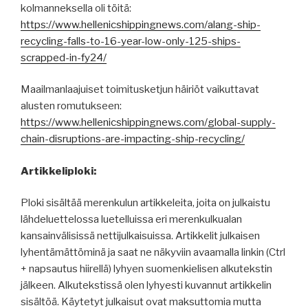
kolmanneksella oli töitä:
https://www.hellenicshippingnews.com/alang-ship-
recycling-falls-to-16-year-low-only-125-ships-
scrapped-in-fy24/
Maailmanlaajuiset toimitusketjun häiriöt vaikuttavat
alusten romutukseen:
https://www.hellenicshippingnews.com/global-supply-
chain-disruptions-are-impacting-ship-recycling/
Artikkeliploki:
Ploki sisältää merenkulun artikkeleita, joita on julkaistu
lähdeluettelossa luetelluissa eri merenkulkualan
kansainvälisissä nettijulkaisuissa. Artikkelit julkaisen
lyhentämättöminä ja saat ne näkyviin avaamalla linkin (Ctrl
+ napsautus hiirellä) lyhyen suomenkielisen alkutekstin
jälkeen. Alkutekstissä olen lyhyesti kuvannut artikkelin
sisältöä. Käytetyt julkaisut ovat maksuttomia mutta