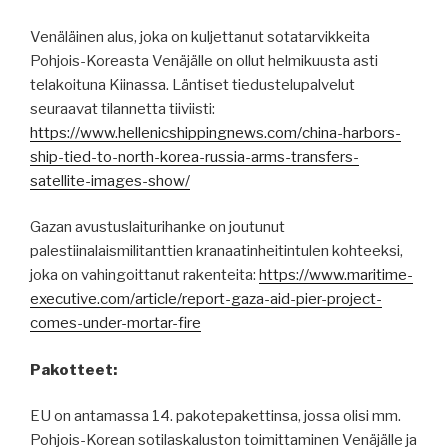
Venäläinen alus, joka on kuljettanut sotatarvikkeita
Pohjois-Koreasta Venäjälle on ollut helmikuusta asti
telakoituna Kiinassa. Läntiset tiedustelupalvelut
seuraavat tilannetta tiiviisti:
https://www.hellenicshippingnews.com/china-harbors-
ship-tied-to-north-korea-russia-arms-transfers-
satellite-images-show/
Gazan avustuslaiturihanke on joutunut
palestiinalaismilitanttien kranaatinheitintulen kohteeksi,
joka on vahingoittanut rakenteita:
https://www.maritime-
executive.com/article/report-gaza-aid-pier-project-
comes-under-mortar-fire
Pakotteet:
EU on antamassa 14. pakotepakettinsa, jossa olisi mm.
Pohjois-Korean sotilaskaluston toimittaminen Venäjälle ja