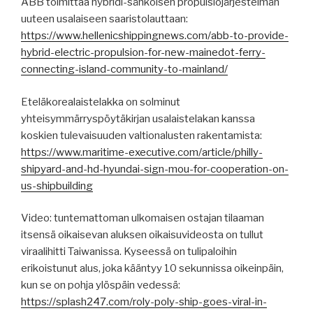
ABB toimittaa hybridi-sähköisen propulsiojärjestelmän
uuteen usalaiseen saaristolauttaan:
https://www.hellenicshippingnews.com/abb-to-provide-
hybrid-electric-propulsion-for-new-mainedot-ferry-
connecting-island-community-to-mainland/
Eteläkorealaistelakka on solminut
yhteisymmärryspöytäkirjan usalaistelakan kanssa
koskien tulevaisuuden valtionalusten rakentamista:
https://www.maritime-executive.com/article/philly-
shipyard-and-hd-hyundai-sign-mou-for-cooperation-on-
us-shipbuilding
Video: tuntemattoman ulkomaisen ostajan tilaaman
itsensä oikaisevan aluksen oikaisuvideosta on tullut
viraalihitti Taiwanissa. Kyseessä on tulipaloihin
erikoistunut alus, joka kääntyy 10 sekunnissa oikeinpäin,
kun se on pohja ylöspäin vedessä:
https://splash247.com/roly-poly-ship-goes-viral-in-