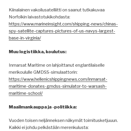
Kiinalainen vakoilusatelliitti on saanut tutkakuvaa
Norfolkin laivastotukikohdasta:
https://www.marineinsight.com/shipping-news/chinas-
spy-satellite-captures-pictures-of-us-navys-largest-
base-in-virginia/
Muu logistiikka, koulutus:
Inmarsat Maritime on lahjoittanut englantilaiselle
merikoululle GMDSS-simulaattorin:
https://www.hellenicshippingnews.com/inmarsat-
maritime-donates-gmdss-simulator-to-warsash-
maritime-school/
Maailmankauppa ja -politiikka:
Vuoden toisen neljänneksen näkymät toimitusketjuuun.
Kaikki ei johdu pelkästään merenkulusta: