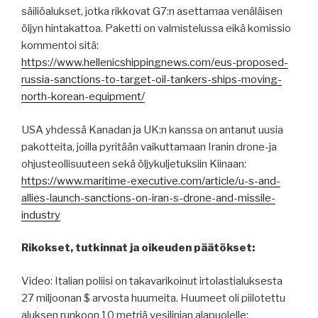
säiliöalukset, jotka rikkovat G7:n asettamaa venäläisen
öljyn hintakattoa. Paketti on valmistelussa eikä komissio
kommentoi sitä:
https://www.hellenicshippingnews.com/eus-proposed-
russia-sanctions-to-target-oil-tankers-ships-moving-
north-korean-equipment/
USA yhdessä Kanadan ja UK:n kanssa on antanut uusia
pakotteita, joilla pyritään vaikuttamaan Iranin drone-ja
ohjusteollisuuteen sekä öljykuljetuksiin Kiinaan:
https://www.maritime-executive.com/article/u-s-and-
allies-launch-sanctions-on-iran-s-drone-and-missile-
industry
Rikokset, tutkinnat ja oikeuden päätökset:
Video: Italian poliisi on takavarikoinut irtolastialuksesta
27 miljoonan $ arvosta huumeita. Huumeet oli piilotettu
aluksen runkoon 10 metriä vesilinjan alapuolelle: