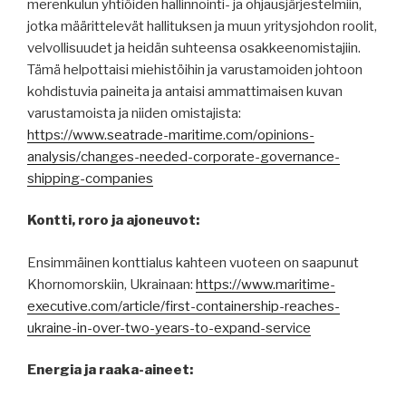
merenkulun yhtiöiden hallinnointi- ja ohjausjärjestelmiin,
jotka määrittelevät hallituksen ja muun yritysjohdon roolit,
velvollisuudet ja heidän suhteensa osakkeenomistajiin.
Tämä helpottaisi miehistöihin ja varustamoiden johtoon
kohdistuvia paineita ja antaisi ammattimaisen kuvan
varustamoista ja niiden omistajista:
https://www.seatrade-maritime.com/opinions-
analysis/changes-needed-corporate-governance-
shipping-companies
Kontti, roro ja ajoneuvot:
Ensimmäinen konttialus kahteen vuoteen on saapunut
Khornomorskiin, Ukrainaan:
https://www.maritime-
executive.com/article/first-containership-reaches-
ukraine-in-over-two-years-to-expand-service
Energia ja raaka-aineet: