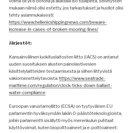
voima oli yli 8 boforia ja aluksilla iso tuulipinta. Selvitysten
mukaan nämä olisi estetty, jos tarkastukset ja huollot olisi
tehty asianmukaisesti:
https://www.hellenicshippingnews.com/beware-
increase-in-cases-of-broken-mooring-lines/
Järjestöt:
Kansainvälinen luokituslaitosten liitto (IACS) on antanut
uuden suosituksen alusten painolastivesien
käsittelylaitteiden testaamisesta ja siihen liittyvistä
vakiomenettelytavoista:
https://www.seatrade-
maritime.com/regulation/clock-ticks-down-ballast-
water-compliance
Euroopan varustamoliitto (ECSA) on tyytyväinen EU
parlamentin hyväksymään lakiin 0-päästöteknologioista,
joihin parlamentti sisällytti myös merenkulun puhtaat
käyttövoimat, kuten biopolttoaineet ja e-polttoaineet: