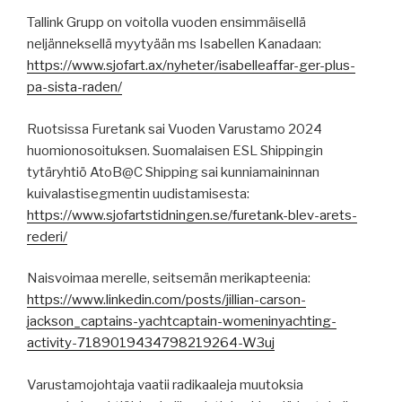
Tallink Grupp on voitolla vuoden ensimmäisellä
neljänneksellä myytyään ms Isabellen Kanadaan:
https://www.sjofart.ax/nyheter/isabelleaffar-ger-plus-
pa-sista-raden/
Ruotsissa Furetank sai Vuoden Varustamo 2024
huomionosoituksen. Suomalaisen ESL Shippingin
tytäryhtiö AtoB@C Shipping sai kunniamaininnan
kuivalastisegmentin uudistamisesta:
https://www.sjofartstidningen.se/furetank-blev-arets-
rederi/
Naisvoimaa merelle, seitsemän merikapteenia:
https://www.linkedin.com/posts/jillian-carson-
jackson_captains-yachtcaptain-womeninyachting-
activity-7189019434798219264-W3uj
Varustamojohtaja vaatii radikaaleja muutoksia