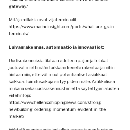
gateway/
Mitä ja millaisia ovat viljaterminaalit:
https://www.marineinsight.com/ports/what-are-grain-
terminals/
Laivanrakennus, automaatio ja innovaatiot:
Uudisrakennuksia tilataan edelleen paljon ja telakat
joutuvat miettimään tarkkaan kenelle rakentaa ja mihin
hintaan niin, etteivät muut potentiaaliset asiakkaat
kaikkoa. Toimitusaikoja siirtyy pidemmälle. Artikkelissa
mukana sekä uudisrakennusten että käytettyjen alusten
viitehintoja:
https://www.hellenicshippingnews.com/strong-
newbuilding-ordering-momentum-evident-in-the-
market/
Wärtsilä asentaa autojenkuljetusvarustamon kuuteen