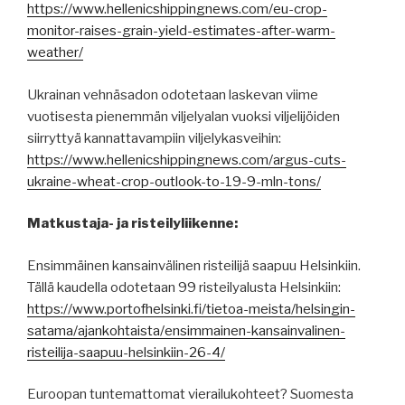
https://www.hellenicshippingnews.com/eu-crop-
monitor-raises-grain-yield-estimates-after-warm-
weather/
Ukrainan vehnäsadon odotetaan laskevan viime
vuotisesta pienemmän viljelyalan vuoksi viljelijöiden
siirryttyä kannattavampiin viljelykasveihin:
https://www.hellenicshippingnews.com/argus-cuts-
ukraine-wheat-crop-outlook-to-19-9-mln-tons/
Matkustaja- ja risteilyliikenne:
Ensimmäinen kansainvälinen risteilijä saapuu Helsinkiin.
Tällä kaudella odotetaan 99 risteilyalusta Helsinkiin:
https://www.portofhelsinki.fi/tietoa-meista/helsingin-
satama/ajankohtaista/ensimmainen-kansainvalinen-
risteilija-saapuu-helsinkiin-26-4/
Euroopan tuntemattomat vierailukohteet? Suomesta