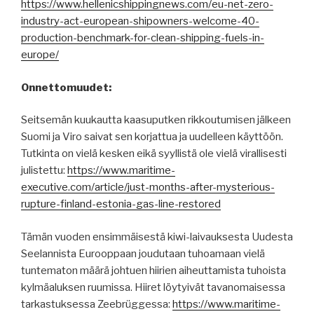
https://www.hellenicshippingnews.com/eu-net-zero-
industry-act-european-shipowners-welcome-40-
production-benchmark-for-clean-shipping-fuels-in-
europe/
Onnettomuudet:
Seitsemän kuukautta kaasuputken rikkoutumisen jälkeen
Suomi ja Viro saivat sen korjattua ja uudelleen käyttöön.
Tutkinta on vielä kesken eikä syyllistä ole vielä virallisesti
julistettu:
https://www.maritime-
executive.com/article/just-months-after-mysterious-
rupture-finland-estonia-gas-line-restored
Tämän vuoden ensimmäisestä kiwi-laivauksesta Uudesta
Seelannista Eurooppaan joudutaan tuhoamaan vielä
tuntematon määrä johtuen hiirien aiheuttamista tuhoista
kylmäaluksen ruumissa. Hiiret löytyivät tavanomaisessa
tarkastuksessa Zeebrüggessa:
https://www.maritime-