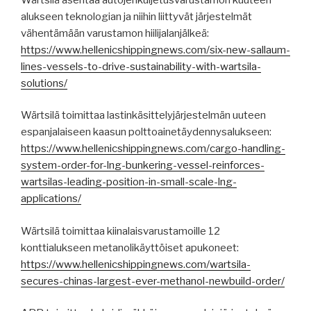
alukseen teknologian ja niihin liittyvät järjestelmät
vähentämään varustamon hiilijalanjälkeä:
https://www.hellenicshippingnews.com/six-new-sallaum-
lines-vessels-to-drive-sustainability-with-wartsila-
solutions/
Wärtsilä toimittaa lastinkäsittelyjärjestelmän uuteen
espanjalaiseen kaasun polttoainetäydennysalukseen:
https://www.hellenicshippingnews.com/cargo-handling-
system-order-for-lng-bunkering-vessel-reinforces-
wartsilas-leading-position-in-small-scale-lng-
applications/
Wärtsilä toimittaa kiinalaisvarustamoille 12
konttialukseen metanolikäyttöiset apukoneet:
https://www.hellenicshippingnews.com/wartsila-
secures-chinas-largest-ever-methanol-newbuild-order/