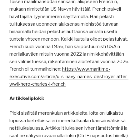
Toisen maailmansodan sankarin, aliupseeri French´n,
mukaan nimitetään US Navyn hävittäjä. French palveli
hävittäjällä Tyynenmeren näyttämöllä. Hän pelasti
tulituksessa uponneen aluksensa miehistöä turvaan
hinaamalla heidän pelastuslauttaansa uimalla useita
tunteja yhteen menoon. Kaikki lautalla olleet pelastuivat.
French kuoli vuonna 1956, hän sai postuumisti USA:n
merijalkaväen mitalin vuonna 2022 ja nimikkohävittäjän
sen valmistuessa, rakentaminen aloitetaan vuonna 2026.
French oli tummaihoinen:
https://www.maritime-
executive.com/article/u-s-navy-names-destroyer-after-
wwii-hero-charles-j-french
Artikkeliploki:
Ploki sisältää merenkulun artikkeleita, joita on julkaistu
lopussa luetelluissa eri merenkulkualan kansainvälisissä
nettijulkaisuissa. Artikkelit julkaisen lyhentämättöminä ja
saat ne näkyviin avaamalla linkin (Ctrl + napsautus hiirellä)