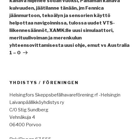
kanava hiljenee sodan vuoksi, Panaman kanava
kuivuuden, jäätilanne tänään, jm Fennica
jäänmurtoon, tekoälyn ja sensorien käyttö
helpottaa navigoinnissa, tulossa uudet VTS-
liikennesäännöt, XAMK:lle uusi simulaattori,
merituulivoiman ja merenkulun
yhteensovittamisesta uusi ohje, emut vs Australia
1 – 0
YHDISTYS / FÖRENINGEN
Helsingfors Skeppsbefälhavareförening rf -Helsingin
Laivanpäällikköyhdistys ry
C/0 Stig Sundberg
Vehnäkuja 4
06400 Porvoo