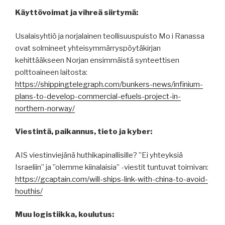
Käyttövoimat ja vihreä siirtymä:
Usalaisyhtiö ja norjalainen teollisuuspuisto Mo i Ranassa
ovat solmineet yhteisymmärryspöytäkirjan
kehittääkseen Norjan ensimmäistä synteettisen
polttoaineen laitosta:
https://shippingtelegraph.com/bunkers-news/infinium-
plans-to-develop-commercial-efuels-project-in-
northern-norway/
Viestintä, paikannus, tieto ja kyber:
AIS viestinviejänä huthikapinallisille? ”Ei yhteyksiä
Israeliin” ja ”olemme kiinalaisia” -viestit tuntuvat toimivan:
https://gcaptain.com/will-ships-link-with-china-to-avoid-
houthis/
Muu logistiikka, koulutus: