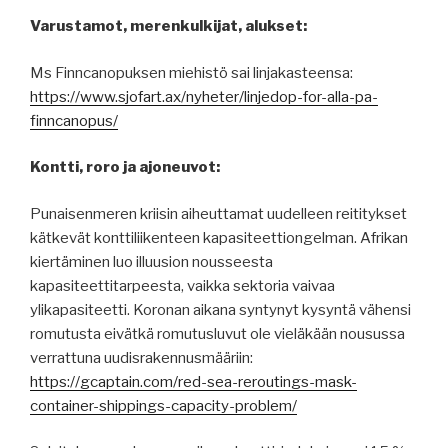
Varustamot, merenkulkijat, alukset:
Ms Finncanopuksen miehistö sai linjakasteensa:
https://www.sjofart.ax/nyheter/linjedop-for-alla-pa-
finncanopus/
Kontti, roro ja ajoneuvot:
Punaisenmeren kriisin aiheuttamat uudelleen reititykset
kätkevät konttiliikenteen kapasiteettiongelman. Afrikan
kiertäminen luo illuusion nousseesta
kapasiteettitarpeesta, vaikka sektoria vaivaa
ylikapasiteetti. Koronan aikana syntynyt kysyntä vähensi
romutusta eivätkä romutusluvut ole vieläkään nousussa
verrattuna uudisrakennusmääriin:
https://gcaptain.com/red-sea-reroutings-mask-
container-shippings-capacity-problem/