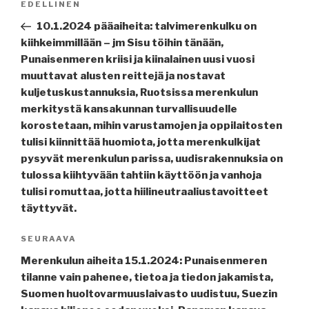
Edellinen
EDELLINEN
selaus
artikkeli
10.1.2024 pääaiheita: talvimerenkulku on
kiihkeimmillään – jm Sisu töihin tänään,
Punaisenmeren kriisi ja kiinalainen uusi vuosi
muuttavat alusten reittejä ja nostavat
kuljetuskustannuksia, Ruotsissa merenkulun
merkitystä kansakunnan turvallisuudelle
korostetaan, mihin varustamojen ja oppilaitosten
tulisi kiinnittää huomiota, jotta merenkulkijat
pysyvät merenkulun parissa, uudisrakennuksia on
tulossa kiihtyvään tahtiin käyttöön ja vanhoja
tulisi romuttaa, jotta hiilineutraaliustavoitteet
täyttyvät.
Seuraava
SEURAAVA
artikkeli
Merenkulun aiheita 15.1.2024: Punaisenmeren
tilanne vain pahenee, tietoa ja tiedon jakamista,
Suomen huoltovarmuuslaivasto uudistuu, Suezin