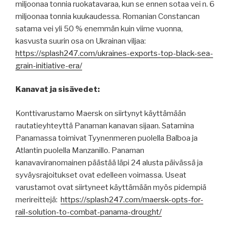
miljoonaa tonnia ruokatavaraa, kun se ennen sotaa vei n. 6
miljoonaa tonnia kuukaudessa. Romanian Constancan
satama vei yli 50 % enemmän kuin viime vuonna,
kasvusta suurin osa on Ukrainan viljaa:
https://splash247.com/ukraines-exports-top-black-sea-
grain-initiative-era/
Kanavat ja sisävedet:
Konttivarustamo Maersk on siirtynyt käyttämään
rautatieyhteyttä Panaman kanavan sijaan. Satamina
Panamassa toimivat Tyynenmeren puolella Balboa ja
Atlantin puolella Manzanillo. Panaman
kanavaviranomainen päästää läpi 24 alusta päivässä ja
syväysrajoitukset ovat edelleen voimassa. Useat
varustamot ovat siirtyneet käyttämään myös pidempiä
merireittejä:
https://splash247.com/maersk-opts-for-
rail-solution-to-combat-panama-drought/