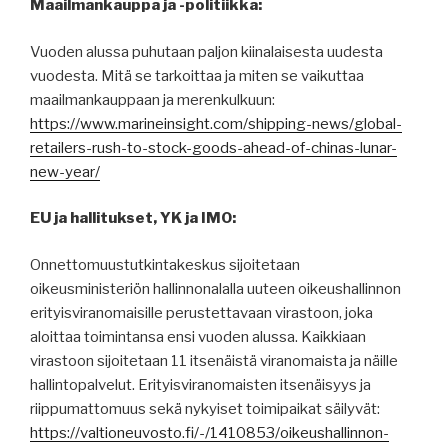
Maailmankauppa ja -politiikka:
Vuoden alussa puhutaan paljon kiinalaisesta uudesta
vuodesta. Mitä se tarkoittaa ja miten se vaikuttaa
maailmankauppaan ja merenkulkuun:
https://www.marineinsight.com/shipping-news/global-
retailers-rush-to-stock-goods-ahead-of-chinas-lunar-
new-year/
EU ja hallitukset, YK ja IMO:
Onnettomuustutkintakeskus sijoitetaan
oikeusministeriön hallinnonalalla uuteen oikeushallinnon
erityisviranomaisille perustettavaan virastoon, joka
aloittaa toimintansa ensi vuoden alussa. Kaikkiaan
virastoon sijoitetaan 11 itsenäistä viranomaista ja näille
hallintopalvelut. Erityisviranomaisten itsenäisyys ja
riippumattomuus sekä nykyiset toimipaikat säilyvät:
https://valtioneuvosto.fi/-/1410853/oikeushallinnon-