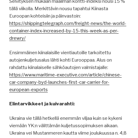
Selvityksen mukaan maailman kontti-indeksi nousi 15 %
tällä viikolla. Merkittävin nousu tapahtui Kiinasta
Euroopan kohteisiin ja päinvastoin:
https://shippingtelegraph.com/freight-news/the-world-
container-index-increased-by-15-this-week-as-per-
drewry/
Ensimmäinen kiinalaisille vientiautoille tarkoitettu
autojenkuljetusalus lähti kohti Eurooppaa. Alus on
rahdattu kiinalaiselle sähköautojen valmistajalle:
https://www.maritime-executive.com/article/chinese-
car-company-byd-launches-first-car-carrier-for-
european-exports
Elintarvikkeet ja kuivarahti:
Ukraina vie tällä hetkellä enemmän viljaa kuin se kykeni
viemään YK:n välittämän kuljetussopimuksen aikaan.
Ukraina vei Mustanmeren kautta viime joulukuussa n. 4,8