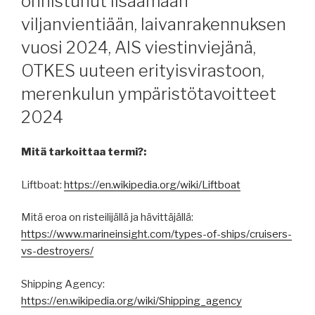
onnistunut lisäämään
viljanvientiään, laivanrakennuksen
vuosi 2024, AIS viestinviejänä,
OTKES uuteen erityisvirastoon,
merenkulun ympäristötavoitteet
2024
Mitä tarkoittaa termi?:
Liftboat:
https://en.wikipedia.org/wiki/Liftboat
Mitä eroa on risteilijällä ja hävittäjällä:
https://www.marineinsight.com/types-of-ships/cruisers-
vs-destroyers/
Shipping Agency:
https://en.wikipedia.org/wiki/Shipping_agency