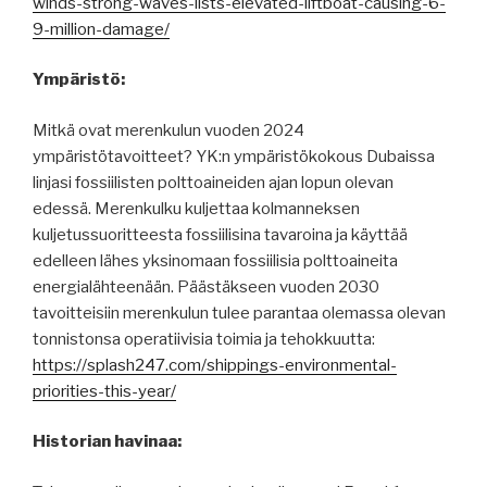
winds-strong-waves-lists-elevated-liftboat-causing-6-
9-million-damage/
Ympäristö:
Mitkä ovat merenkulun vuoden 2024
ympäristötavoitteet? YK:n ympäristökokous Dubaissa
linjasi fossiilisten polttoaineiden ajan lopun olevan
edessä. Merenkulku kuljettaa kolmanneksen
kuljetussuoritteesta fossiilisina tavaroina ja käyttää
edelleen lähes yksinomaan fossiilisia polttoaineita
energialähteenään. Päästäkseen vuoden 2030
tavoitteisiin merenkulun tulee parantaa olemassa olevan
tonnistonsa operatiivisia toimia ja tehokkuutta:
https://splash247.com/shippings-environmental-
priorities-this-year/
Historian havinaa: