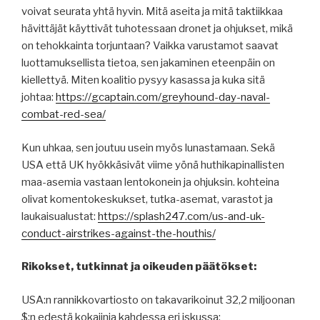
voivat seurata yhtä hyvin. Mitä aseita ja mitä taktiikkaa
hävittäjät käyttivät tuhotessaan dronet ja ohjukset, mikä
on tehokkainta torjuntaan? Vaikka varustamot saavat
luottamuksellista tietoa, sen jakaminen eteenpäin on
kiellettyä. Miten koalitio pysyy kasassa ja kuka sitä
johtaa:
https://gcaptain.com/greyhound-day-naval-
combat-red-sea/
Kun uhkaa, sen joutuu usein myös lunastamaan. Sekä
USA että UK hyökkäsivät viime yönä huthikapinallisten
maa-asemia vastaan lentokonein ja ohjuksin. kohteina
olivat komentokeskukset, tutka-asemat, varastot ja
laukaisualustat:
https://splash247.com/us-and-uk-
conduct-airstrikes-against-the-houthis/
Rikokset, tutkinnat ja oikeuden päätökset:
USA:n rannikkovartiosto on takavarikoinut 32,2 miljoonan
$:n edestä kokaiinia kahdessa eri iskussa: