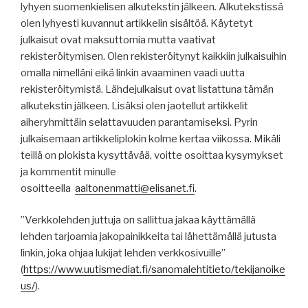
lyhyen suomenkielisen alkutekstin jälkeen. Alkutekstissä
olen lyhyesti kuvannut artikkelin sisältöä. Käytetyt
julkaisut ovat maksuttomia mutta vaativat
rekisteröitymisen. Olen rekisteröitynyt kaikkiin julkaisuihin
omalla nimelläni eikä linkin avaaminen vaadi uutta
rekisteröitymistä. Lähdejulkaisut ovat listattuna tämän
alkutekstin jälkeen. Lisäksi olen jaotellut artikkelit
aiheryhmittäin selattavuuden parantamiseksi. Pyrin
julkaisemaan artikkeliplokin kolme kertaa viikossa. Mikäli
teillä on plokista kysyttävää, voitte osoittaa kysymykset
ja kommentit minulle
osoitteella
aaltonenmatti@elisanet.fi
.
”Verkkolehden juttuja on sallittua jakaa käyttämällä
lehden tarjoamia jakopainikkeita tai lähettämällä jutusta
linkin, joka ohjaa lukijat lehden verkkosivuille”
(
https
://
www.uutismediat.fi
/sanomalehtitieto/
tekijanoike
us
/
).