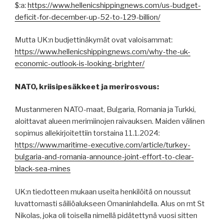
$:a:
https://www.hellenicshippingnews.com/us-budget-
deficit-for-december-up-52-to-129-billion/
Mutta UK:n budjettinäkymät ovat valoisammat:
https://www.hellenicshippingnews.com/why-the-uk-
economic-outlook-is-looking-brighter/
NATO, kriisipesäkkeet ja merirosvous:
Mustanmeren NATO-maat, Bulgaria, Romania ja Turkki,
aloittavat alueen merimiinojen raivauksen. Maiden välinen
sopimus allekirjoitettiin torstaina 11.1.2024:
https://www.maritime-executive.com/article/turkey-
bulgaria-and-romania-announce-joint-effort-to-clear-
black-sea-mines
UK:n tiedotteen mukaan useita henkilöitä on noussut
luvattomasti säiliöalukseen Omaninlahdella. Alus on mt St
Nikolas, joka oli toisella nimellä pidätettynä vuosi sitten