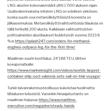
LNG-alusten kokonaismäärä ylitti 1´000 aluksen rajan.
Uudisrakennuksina mitaten LNG on edelleen ykkönen,
koska suurin osa metanolikäyttöisistä koneista on
jälkiasennuksia. Metanolikäyttövaihtoehtoisia tilauksia on
tällä hetkellä 200 alusta. Kaikkiaan vaihtoehtoisten
polttoaineiden alustilaukset lisääntyivät vuonna 2023 8
%:a:
https://splash247.com/orders-for-methanol-
engines-outpace-lng-for-the-first-time/
Maailman suurin konttialus, 24´188 TEU, lähtee
koeajomatkalle:
https://www.marineinsight.com/videos/worlds-largest-
container-ship-oocl-valencia-sets-sail-on-trial-voyage/
Turkin laivanrakennusteollisuus kukoistaa huolimatta
lähialueen kriiseistä. Varsinkin hinaajatuotanto on
maailman huippua:
https://www.maritime-
executive.com/magazine/steady-hands