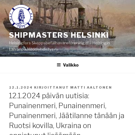
Siirry
sisältöön
SHIPMASTERS HELSINKI
Helsingfors Skeppsbefälhavareförening rf – Helsingin
Laivanpäällikköyhdistys ry
Valikko
JULKAISTU
12.1.2024
KIRJOITTANUT
MATTI AALTONEN
12.1.2024 päivän uutisia:
Punainenmeri, Punainenmeri,
Punainenmeri, Jäätilanne tänään ja
Ruotsi kovilla, Ukraina on