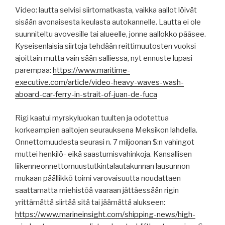
Video: lautta selvisi siirtomatkasta, vaikka aallot löivät
sisään avonaisesta keulasta autokannelle. Lautta ei ole
suunniteltu avovesille tai alueelle, jonne aallokko pääsee.
Kyseisenlaisia siirtoja tehdään reittimuutosten vuoksi
ajoittain mutta vain sään salliessa, nyt ennuste lupasi
parempaa:
https://www.maritime-
executive.com/article/video-heavy-waves-wash-
aboard-car-ferry-in-strait-of-juan-de-fuca
Rigi kaatui myrskyluokan tuulten ja odotettua
korkeampien aaltojen seurauksena Meksikon lahdella.
Onnettomuudesta seurasi n. 7 miljoonan $:n vahingot
muttei henkilö- eikä saastumisvahinkoja. Kansallisen
liikenneonnettomuustutkintalautakunnan lausunnon
mukaan päällikkö toimi varovaisuutta noudattaen
saattamatta miehistöä vaaraan jättäessään rigin
yrittämättä siirtää sitä tai jäämättä alukseen:
https://www.marineinsight.com/shipping-news/high-