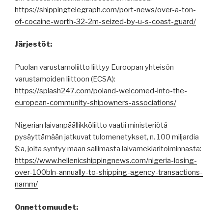
https://shippingtelegraph.com/port-news/over-a-ton-
of-cocaine-worth-32-2m-seized-by-u-s-coast-guard/
Järjestöt:
Puolan varustamoliitto liittyy Euroopan yhteisön
varustamoiden liittoon (ECSA):
https://splash247.com/poland-welcomed-into-the-
european-community-shipowners-associations/
Nigerian laivanpäällikköliitto vaatii ministeriötä
pysäyttämään jatkuvat tulomenetykset, n. 100 miljardia
$:a, joita syntyy maan sallimasta laivameklaritoiminnasta:
https://www.hellenicshippingnews.com/nigeria-losing-
over-100bln-annually-to-shipping-agency-transactions-
namm/
Onnettomuudet: