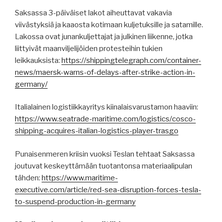
Saksassa 3-päiväiset lakot aiheuttavat vakavia
viivästyksiä ja kaaosta kotimaan kuljetuksille ja satamille.
Lakossa ovat junankuljettajat ja julkinen liikenne, jotka
liittyivät maanviljelijöiden protesteihin tukien
leikkauksista:
https://shippingtelegraph.com/container-
news/maersk-warns-of-delays-after-strike-action-in-
germany/
Italialainen logistiikkayritys kiinalaisvarustamon haaviin:
https://www.seatrade-maritime.com/logistics/cosco-
shipping-acquires-italian-logistics-player-trasgo
Punaisenmeren kriisin vuoksi Teslan tehtaat Saksassa
joutuvat keskeyttämään tuotantonsa materiaalipulan
tähden:
https://www.maritime-
executive.com/article/red-sea-disruption-forces-tesla-
to-suspend-production-in-germany