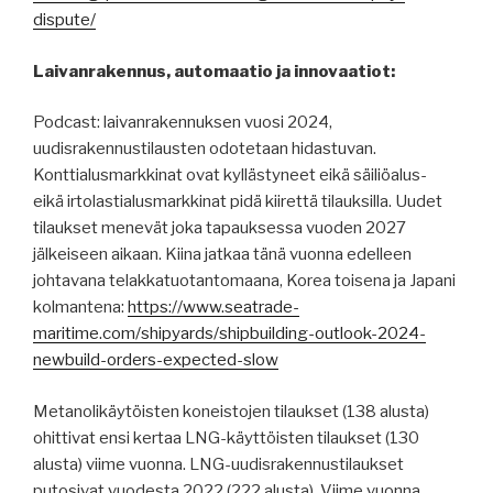
dispute/
Laivanrakennus, automaatio ja innovaatiot:
Podcast: laivanrakennuksen vuosi 2024,
uudisrakennustilausten odotetaan hidastuvan.
Konttialusmarkkinat ovat kyllästyneet eikä säiliöalus-
eikä irtolastialusmarkkinat pidä kiirettä tilauksilla. Uudet
tilaukset menevät joka tapauksessa vuoden 2027
jälkeiseen aikaan. Kiina jatkaa tänä vuonna edelleen
johtavana telakkatuotantomaana, Korea toisena ja Japani
kolmantena:
https://www.seatrade-
maritime.com/shipyards/shipbuilding-outlook-2024-
newbuild-orders-expected-slow
Metanolikäytöisten koneistojen tilaukset (138 alusta)
ohittivat ensi kertaa LNG-käyttöisten tilaukset (130
alusta) viime vuonna. LNG-uudisrakennustilaukset
putosivat vuodesta 2022 (222 alusta). Viime vuonna