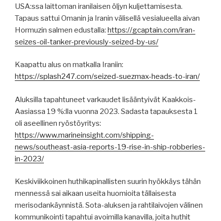
USA:ssa laittoman iranilaisen öljyn kuljettamisesta.
Tapaus sattui Omanin ja Iranin välisellä vesialueella aivan
Hormuzin salmen edustalla:
https://gcaptain.com/iran-
seizes-oil-tanker-previously-seized-by-us/
Kaapattu alus on matkalla Iraniin:
https://splash247.com/seized-suezmax-heads-to-iran/
Aluksilla tapahtuneet varkaudet lisääntyivät Kaakkois-
Aasiassa 19 %:lla vuonna 2023. Sadasta tapauksesta 1
oli aseellinen ryöstöyritys:
https://www.marineinsight.com/shipping-
news/southeast-asia-reports-19-rise-in-ship-robberies-
in-2023/
Keskiviikkoinen huthikapinallisten suurin hyökkäys tähän
mennessä sai aikaan useita huomioita tällaisesta
merisodankäynnistä. Sota-aluksen ja rahtilaivojen välinen
kommunikointi tapahtui avoimilla kanavilla, joita huthit