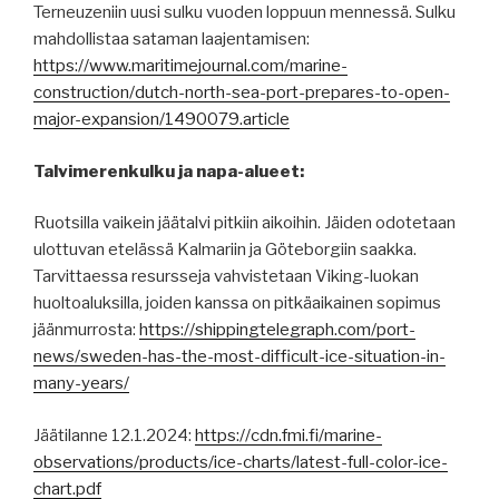
Terneuzeniin uusi sulku vuoden loppuun mennessä. Sulku
mahdollistaa sataman laajentamisen:
https://www.maritimejournal.com/marine-
construction/dutch-north-sea-port-prepares-to-open-
major-expansion/1490079.article
Talvimerenkulku ja napa-alueet:
Ruotsilla vaikein jäätalvi pitkiin aikoihin. Jäiden odotetaan
ulottuvan etelässä Kalmariin ja Göteborgiin saakka.
Tarvittaessa resursseja vahvistetaan Viking-luokan
huoltoaluksilla, joiden kanssa on pitkäaikainen sopimus
jäänmurrosta:
https://shippingtelegraph.com/port-
news/sweden-has-the-most-difficult-ice-situation-in-
many-years/
Jäätilanne 12.1.2024:
https://cdn.fmi.fi/marine-
observations/products/ice-charts/latest-full-color-ice-
chart.pdf