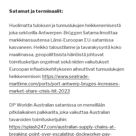
Satamat ja terminaalit:
Huolimatta tuloksen ja tunnuslukujen heikkenemisestä
joka sektorilla Antwerpen-Brüggen Satama ilmoittaa
markkinaosuutensa Länsi-Euroopan EU-satamissa
kasvaneen. Heikko taloustilanne ja tavarakysyntä koko
maailmassa, geopoliittisista häiriöistä johtuvat
toimitusketjun ongelmat sekä niiden vaikutukset
Euroopan inflaatiokehitykseen aiheuttivat tunnuslukujen
heikkenemisen:
https://www.seatrade-
maritime.com/ports/port-antwerp-bruges-increases-
market-share-crisis-hit-2023
DP Worldin Australian satamissa on meneillään
pitkäaikainen palkkariita, joka vaikuttaa Australian
tavaroiden toimitusketjuihin:
https://splash247.com/australian-supply-chains-at-
breaking-point-over-escalating-dockworker-pay-