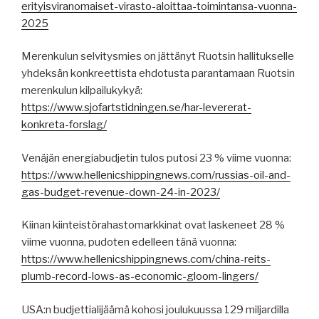
erityisviranomaiset-virasto-aloittaa-toimintansa-vuonna-
2025
Merenkulun selvitysmies on jättänyt Ruotsin hallitukselle
yhdeksän konkreettista ehdotusta parantamaan Ruotsin
merenkulun kilpailukykyä:
https://www.sjofartstidningen.se/har-levererat-
konkreta-forslag/
Venäjän energiabudjetin tulos putosi 23 % viime vuonna:
https://www.hellenicshippingnews.com/russias-oil-and-
gas-budget-revenue-down-24-in-2023/
Kiinan kiinteistörahastomarkkinat ovat laskeneet 28 %
viime vuonna, pudoten edelleen tänä vuonna:
https://www.hellenicshippingnews.com/china-reits-
plumb-record-lows-as-economic-gloom-lingers/
USA:n budjettialijäämä kohosi joulukuussa 129 miljardilla