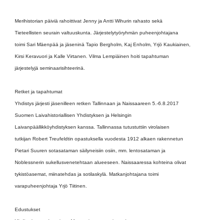
Merihistorian päiviä rahoittivat Jenny ja Antti Wihurin rahasto sekä
Tieteellisten seurain valtuuskunta. Järjestelytyöryhmän puheenjohtajana
toimi Sari Mäenpää ja jäseninä Tapio Bergholm, Kaj Enholm, Yrjö Kaukiainen,
Kirsi Keravuori ja Kalle Virtanen. Vilma Lempiäinen hoiti tapahtuman
järjestelyjä seminaarisihteerinä.
Retket ja tapahtumat
Yhdistys järjesti jäsenilleen retken Tallinnaan ja Naissaareen 5.-6.8.2017
Suomen Laivahistoriallisen Yhdistyksen ja Helsingin
Laivanpäällikköyhdistyksen kanssa. Tallinnassa tutustuttiin virolaisen
tutkijan Robert Treufeldtin opastuksella vuodesta 1912 alkaen rakennetun
Pietari Suuren sotasataman säilyneisiin osiin, mm. lentosataman ja
Noblessnerin sukellusvenetehtaan alueeseen. Naissaaressa kohteina olivat
tykistöasemat, miinatehdas ja sotilaskylä. Matkanjohtajana toimi
varapuheenjohtaja Yrjö Tiitinen.
Edustukset