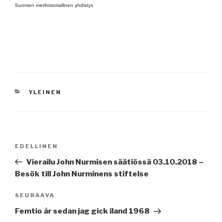
Suomen merihistoriallinen yhdistys
KATEGORIAT
YLEINEN
Artikkelien
Edellinen
EDELLINEN
selaus
artikkeli
Vierailu John Nurmisen säätiössä 03.10.2018 –
Besök till John Nurminens stiftelse
Seuraava
SEURAAVA
artikkeli
Femtio år sedan jag gick iland 1968