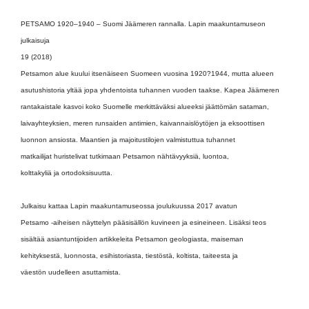
PETSAMO 1920–1940 – Suomi Jäämeren rannalla. Lapin maakuntamuseon
julkaisuja
19 (2018)
Petsamon alue kuului itsenäiseen Suomeen vuosina 1920?1944, mutta alueen
asutushistoria yltää jopa yhdentoista tuhannen vuoden taakse. Kapea Jäämeren
rantakaistale kasvoi koko Suomelle merkittäväksi alueeksi jäättömän sataman,
laivayhteyksien, meren runsaiden antimien, kaivannaislöytöjen ja eksoottisen
luonnon ansiosta. Maantien ja majoitustilojen valmistuttua tuhannet
matkailijat huristelivat tutkimaan Petsamon nähtävyyksiä, luontoa,
kolttakyliä ja ortodoksisuutta.
Julkaisu kattaa Lapin maakuntamuseossa joulukuussa 2017 avatun
Petsamo -aiheisen näyttelyn pääsisällön kuvineen ja esineineen. Lisäksi teos
sisältää asiantuntijoiden artikkeleita Petsamon geologiasta, maiseman
kehityksestä, luonnosta, esihistoriasta, tiestöstä, koltista, taiteesta ja
väestön uudelleen asuttamista.