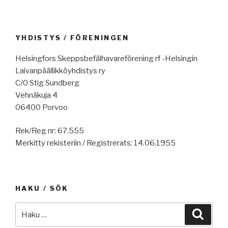
YHDISTYS / FÖRENINGEN
Helsingfors Skeppsbefälhavareförening rf -Helsingin
Laivanpäällikköyhdistys ry
C/0 Stig Sundberg
Vehnäkuja 4
06400 Porvoo
Rek/Reg nr: 67.555
Merkitty rekisteriin / Registrerats: 14.06.1955
HAKU / SÖK
Etsi:
Haku