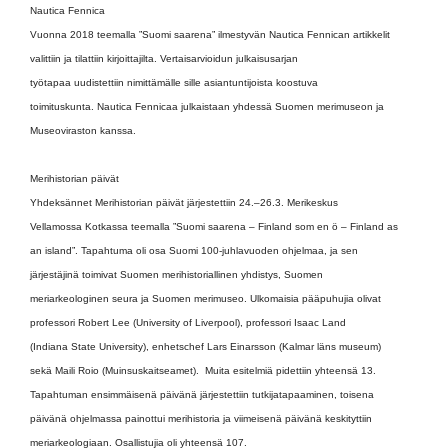
Nautica Fennica
Vuonna 2018 teemalla ”Suomi saarena” ilmestyvän Nautica Fennican artikkelit
valittiin ja tilattiin kirjoittajilta. Vertaisarvioidun julkaisusarjan
työtapaa uudistettiin nimittämälle sille asiantuntijoista koostuva
toimituskunta. Nautica Fennicaa julkaistaan yhdessä Suomen merimuseon ja
Museoviraston kanssa.
Merihistorian päivät
Yhdeksännet Merihistorian päivät järjestettiin 24.–26.3. Merikeskus
Vellamossa Kotkassa teemalla ”Suomi saarena – Finland som en ö – Finland as
an island”. Tapahtuma oli osa Suomi 100-juhlavuoden ohjelmaa, ja sen
järjestäjinä toimivat Suomen merihistoriallinen yhdistys, Suomen
meriarkeologinen seura ja Suomen merimuseo. Ulkomaisia pääpuhujia olivat
professori Robert Lee (University of Liverpool), professori Isaac Land
(Indiana State University), enhetschef Lars Einarsson (Kalmar läns museum)
sekä Maili Roio (Muinsuskaitseamet). Muita esitelmiä pidettiin yhteensä 13.
Tapahtuman ensimmäisenä päivänä järjestettiin tutkijatapaaminen, toisena
päivänä ohjelmassa painottui merihistoria ja viimeisenä päivänä keskityttiin
meriarkeologiaan. Osallistujia oli yhteensä 107.