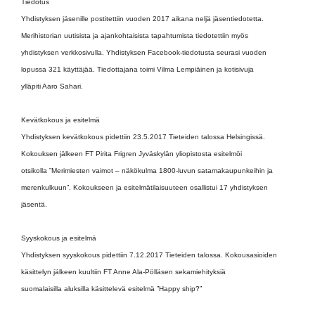
Tiedotus
Yhdistyksen jäsenille postitettiin vuoden 2017 aikana neljä jäsentiedotetta.
Merihistorian uutisista ja ajankohtaisista tapahtumista tiedotettiin myös
yhdistyksen verkkosivulla. Yhdistyksen Facebook-tiedotusta seurasi vuoden
lopussa 321 käyttäjää. Tiedottajana toimi Vilma Lempiäinen ja kotisivuja
ylläpiti Aaro Sahari.
Kevätkokous ja esitelmä
Yhdistyksen kevätkokous pidettiin 23.5.2017 Tieteiden talossa Helsingissä.
Kokouksen jälkeen FT Pirita Frigren Jyväskylän yliopistosta esitelmöi
otsikolla ”Merimiesten vaimot – näkökulma 1800-luvun satamakaupunkeihin ja
merenkulkuun”. Kokoukseen ja esitelmätilaisuuteen osallistui 17 yhdistyksen
jäsentä.
Syyskokous ja esitelmä
Yhdistyksen syyskokous pidettiin 7.12.2017 Tieteiden talossa. Kokousasioiden
käsittelyn jälkeen kuultiin FT Anne Ala-Pölläsen sekamiehityksiä
suomalaisilla aluksilla käsittelevä esitelmä ”Happy ship?”