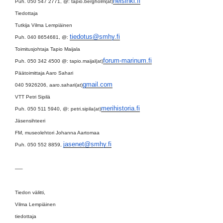
helsinki.fi
Puh. 050 547 2771, @: tapio.bergholm(at)
Tiedottaja
Tutkija Vilma Lempiäinen
tiedotus@smhy.fi
Puh. 040 8654681, @:
Toimitusjohtaja Tapio Maijala
forum-marinum.
fi
Puh. 050 342 4500 @: tapio.maijal(at)
Päätoimittaja Aaro Sahari
gmail.com
040 5926206, aaro.sahari(at)
VTT Petri Sipilä
merihistoria.f
i
Puh. 050 511 5940, @: petri.sipila(at)
Jäsensihteeri
FM, museolehtori Johanna Aartomaa
jasenet@smhy.fi
Puh. 050 552 8859,
—–
Tiedon välitti,
Vilma Lempiäinen
tiedottaja