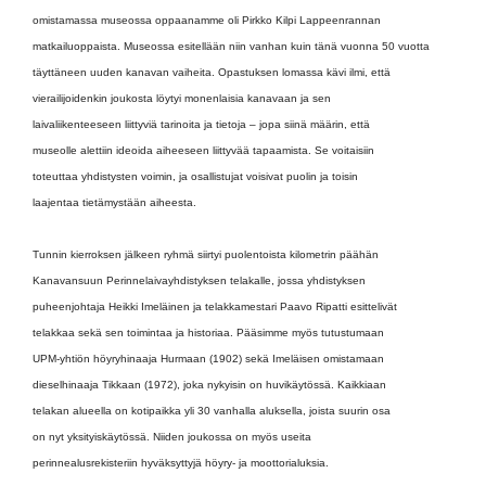
omistamassa museossa oppaanamme oli Pirkko Kilpi Lappeenrannan
matkailuoppaista. Museossa esitellään niin vanhan kuin tänä vuonna 50 vuotta
täyttäneen uuden kanavan vaiheita. Opastuksen lomassa kävi ilmi, että
vierailijoidenkin joukosta löytyi monenlaisia kanavaan ja sen
laivaliikenteeseen liittyviä tarinoita ja tietoja – jopa siinä määrin, että
museolle alettiin ideoida aiheeseen liittyvää tapaamista. Se voitaisiin
toteuttaa yhdistysten voimin, ja osallistujat voisivat puolin ja toisin
laajentaa tietämystään aiheesta.
Tunnin kierroksen jälkeen ryhmä siirtyi puolentoista kilometrin päähän
Kanavansuun Perinnelaivayhdistyksen telakalle, jossa yhdistyksen
puheenjohtaja Heikki Imeläinen ja telakkamestari Paavo Ripatti esittelivät
telakkaa sekä sen toimintaa ja historiaa. Pääsimme myös tutustumaan
UPM-yhtiön höyryhinaaja Hurmaan (1902) sekä Imeläisen omistamaan
dieselhinaaja Tikkaan (1972), joka nykyisin on huvikäytössä. Kaikkiaan
telakan alueella on kotipaikka yli 30 vanhalla aluksella, joista suurin osa
on nyt yksityiskäytössä. Niiden joukossa on myös useita
perinnealusrekisteriin hyväksyttyjä höyry- ja moottorialuksia.