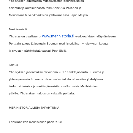
Yhdistyksen edustajana Museoviraston perinnealusten
asiantuntijalautakunnassa toimi Anne Ala-Pöllänen ja
Merihistoria.fi -verkkoarkiston johtokunnassa Tapio Maijala.
Merihistoria.fi
www.merihistoria.fi
Yhdistys on osallistunut
-verkkoarkiston ylläpitämiseen.
Portaalin talous järjestettiin Suomen merihistoriallisen yhdistyksen kautta,
ja sivuston päivityksistä vastasi Petri Sipilä.
Talous
Yhdistyksen jäsenmaksu oli vuonna 2017 henkilöjäseniltä 30 euroa ja
yhteisöjäseniltä 60 euroa. Jäsenmaksutuloilla rahoitettiin yhdistyksen
tiedotustoimintaa ja tuettiin jäsenistön osallistumista Merihistorian
päiville. Yhdistyksen talous on vakaalla pohjalla.
MERIHISTORIALLISIA TAPAHTUMIA
Länsirannikon merihistorian päivä 6.10.