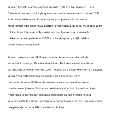
Telakan toiminta juontaa juurensa paikalla 1800-luvulla toimineen T. & J.
Salvesenin sahaan, jonka yhteyteen perustettiin lotjaveistämö vuonna 1890.
Saha siirtyi 1910-luvulla Kaukas Oy:lle, joka jatkoi siellä niin lotjien
rakentamista kuin oman laivakaluston kunnostusta ja huoltoa. Vuodesta 1969
telakka toimi Tehdaspuu Oy:n alaisuudessa hinaajien ja uittokaluston
tukikohtana. Kun paikalle tuli 2000-luvulla yksityinen yrittäjä, telakka
avautui myös huvialuksille.
Telakan säilyminen oli 2000-luvun alussa uhanalainen, sillä paikalle
suunniteltiin rivitaloja. Eri vaiheiden jälkeen Perinnelaivatelakkayhdistys
sai vuokrattua telakan vuonna 2007. Telakka-alue rakennuksineen on säilynyt
varsin hyvin historiallisessa asussaan eikä alueelle ole tehty
uudisrakentamista 1950-luvulla valmistuneen konepajarakennuksen
valmistumisen jälkeen. Telakka on aktiivisessa käytössä. Alueella on kaksi
nostorataa, joilla voidaan telakoida erikokoisia aluksia erilaisia korjaus-
ja kunnostustöitä varten. Parhaillaan kunnostettavana on mm. Suomen vanhin
höyryhinaaja, vuonna 1871 valmistunut Ahkera.