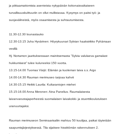
ja piittaamattomista asenteista nykypäivän kokonaisvaltaiseen
turvallisuuskulttuuriin on ollut mullistavaa. Kysymys on paitsi työ- ja
suojavälineistä, myös osaamisesta ja suhtautumisesta.
11.30-12.30 lounastauko
12.30-13.15 Juha Hyvärinen: Höyrykuunari Sylvian haaksirikko Pyhämaan
vesillä
Hj. Nortamon jaarituksessaan mainitsemasta ”Sylvia valulaeva gamalast
hukkumisest” tulee kuluneeksi 150 vuotta.
13.15-14.00 Tuomas Värjö: Elämän ja kuoleman laiva s.s. Argo
14.00-14.30 Rauman merimuseo tarjoaa kahvit
14.30-15.15 Heikki Laurila: Kultarantojen miehet
15.15-16.00 Anna Meronen: Aina Panelius. Raumalaisesta
laivanvarustajaperheestä suomalaisen laivakokki- ja stuerttikoulutuksen
uranuurtajaksi.
Rauman merimuseon Seminaarisaliin mahtuu 50 kuulijaa, paikat täytetään
saapumisjärjestyksessä. Tila sijaitsee hissittömän rakennuksen 2.