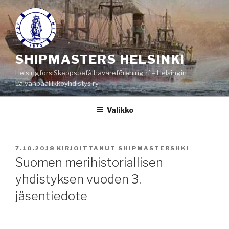
Siirry
sisältöön
SHIPMASTERS HELSINKI
Helsingfors Skeppsbefälhavareförening rf – Helsingin
Laivanpäällikköyhdistys ry
Valikko
JULKAISTU
7.10.2018
KIRJOITTANUT
SHIPMASTERSHKI
Suomen merihistoriallisen
yhdistyksen vuoden 3.
jäsentiedote