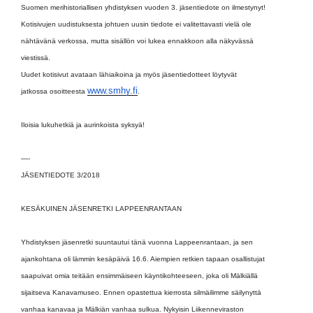
Suomen merihistoriallisen yhdistyksen vuoden 3. jäsentiedote on ilmestynyt!
Kotisivujen uudistuksesta johtuen uusin tiedote ei valitettavasti vielä ole
nähtävänä verkossa, mutta sisällön voi lukea ennakkoon alla näkyvässä
viestissä.
Uudet kotisivut avataan lähiaikoina ja myös jäsentiedotteet löytyvät
www.smhy.fi
jatkossa osoitteesta
.
Iloisia lukuhetkiä ja aurinkoista syksyä!
—-
JÄSENTIEDOTE 3/2018
KESÄKUINEN JÄSENRETKI LAPPEENRANTAAN
Yhdistyksen jäsenretki suuntautui tänä vuonna Lappeenrantaan, ja sen
ajankohtana oli lämmin kesäpäivä 16.6. Aiempien retkien tapaan osallistujat
saapuivat omia teitään ensimmäiseen käyntikohteeseen, joka oli Mälkiällä
sijaitseva Kanavamuseo. Ennen opastettua kierrosta silmäilimme säilynyttä
vanhaa kanavaa ja Mälkiän vanhaa sulkua. Nykyisin Liikenneviraston