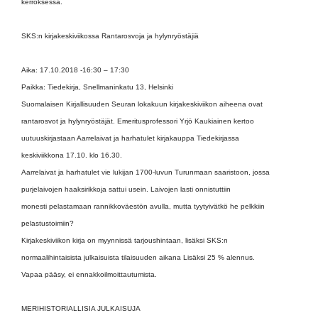
kerroksessa.
SKS:n kirjakeskiviikossa Rantarosvoja ja hylynryöstäjiä
Aika: 17.10.2018 -16:30 – 17:30
Paikka: Tiedekirja, Snellmaninkatu 13, Helsinki
Suomalaisen Kirjallisuuden Seuran lokakuun kirjakeskiviikon aiheena ovat
rantarosvot ja hylynryöstäjät. Emeritusprofessori Yrjö Kaukiainen kertoo
uutuuskirjastaan Aarrelaivat ja harhatulet kirjakauppa Tiedekirjassa
keskiviikkona 17.10. klo 16.30.
Aarrelaivat ja harhatulet vie lukijan 1700-luvun Turunmaan saaristoon, jossa
purjelaivojen haaksirikkoja sattui usein. Laivojen lasti onnistuttiin
monesti pelastamaan rannikkoväestön avulla, mutta tyytyivätkö he pelkkiin
pelastustoimiin?
Kirjakeskiviikon kirja on myynnissä tarjoushintaan, lisäksi SKS:n
normaalihintaisista julkaisuista tilaisuuden aikana Lisäksi 25 % alennus.
Vapaa pääsy, ei ennakkoilmoittautumista.
MERIHISTORIALLISIA JULKAISUJA