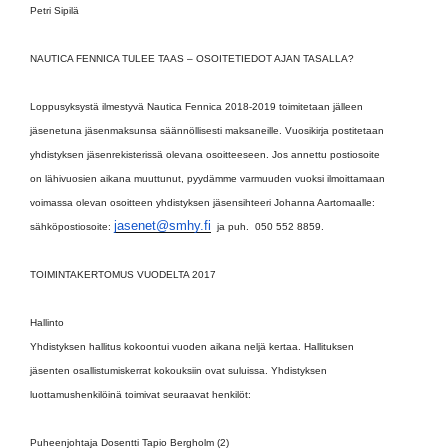
Petri Sipilä
NAUTICA FENNICA TULEE TAAS – OSOITETIEDOT AJAN TASALLA?
Loppusyksystä ilmestyvä Nautica Fennica 2018-2019 toimitetaan jälleen
jäsenetuna jäsenmaksunsa säännöllisesti maksaneille. Vuosikirja postitetaan
yhdistyksen jäsenrekisterissä olevana osoitteeseen. Jos annettu postiosoite
on lähivuosien aikana muuttunut, pyydämme varmuuden vuoksi ilmoittamaan
voimassa olevan osoitteen yhdistyksen jäsensihteeri Johanna Aartomaalle:
jasenet@smhy.fi
sähköpostiosoite:
ja puh. 050 552 8859.
TOIMINTAKERTOMUS VUODELTA 2017
Hallinto
Yhdistyksen hallitus kokoontui vuoden aikana neljä kertaa. Hallituksen
jäsenten osallistumiskerrat kokouksiin ovat suluissa. Yhdistyksen
luottamushenkilöinä toimivat seuraavat henkilöt:
Puheenjohtaja Dosentti Tapio Bergholm (2)