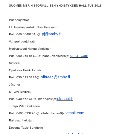
SUOMEN MERIHISTORIALLISEN YHDISTYKSEN HALLITUS 2018
Puheenjohtaja
FT, toimituspäällikkö Kirsi Keravuori
pj@smhy.fi
Puh. 040 5640264, @:
Varapuheenjohtaja
Merikapteeni Hannu Vartiainen
gmail.com
Puh. 050 358 8611, @: hannu.vartiainen(at)
Sihteeri
Opiskelija Heikki Laurila
sihteeri@smhy.fi
Puh. 050 523 3832@:
Jäsenet
ST Ove Enqvist
oktanet.fi
Puh. 040 552 4136, @: enqvist(at)
Tutkija Ville Honkanen
gmail.com
Puh. 0400 633290 @: villehonkanen0(at)
Rahastonhoitaja
Dosentti Tapio Bergholm