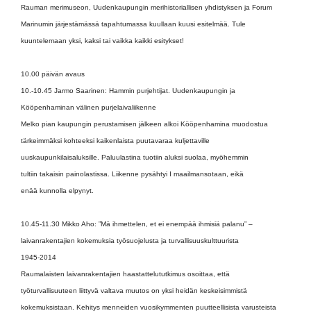
Rauman merimuseon, Uudenkaupungin merihistoriallisen yhdistyksen ja Forum
Marinumin järjestämässä tapahtumassa kuullaan kuusi esitelmää. Tule
kuuntelemaan yksi, kaksi tai vaikka kaikki esitykset!
10.00 päivän avaus
10.-10.45 Jarmo Saarinen: Hammin purjehtijat. Uudenkaupungin ja
Kööpenhaminan välinen purjelaivaliikenne
Melko pian kaupungin perustamisen jälkeen alkoi Kööpenhamina muodostua
tärkeimmäksi kohteeksi kaikenlaista puutavaraa kuljettaville
uuskaupunkilaisaluksille. Paluulastina tuotiin aluksi suolaa, myöhemmin
tultiin takaisin painolastissa. Liikenne pysähtyi I maailmansotaan, eikä
enää kunnolla elpynyt.
10.45-11.30 Mikko Aho: ”Mä ihmettelen, et ei enempää ihmisiä palanu” –
laivanrakentajien kokemuksia työsuojelusta ja turvallisuuskulttuurista
1945-2014
Raumalaisten laivanrakentajien haastattelututkimus osoittaa, että
työturvallisuuteen liittyvä valtava muutos on yksi heidän keskeisimmistä
kokemuksistaan. Kehitys menneiden vuosikymmenten puutteellisista varusteista