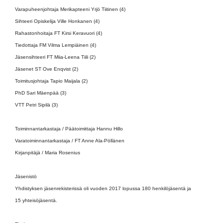
Varapuheenjohtaja Merikapteeni Yrjö Tiitinen (4)
Sihteeri Opiskelija Ville Honkanen (4)
Rahastonhoitaja FT Kirsi Keravuori (4)
Tiedottaja FM Vilma Lempiäinen (4)
Jäsensihteeri FT Miia-Leena Tiili (2)
Jäsenet ST Ove Enqvist (2)
Toimitusjohtaja Tapio Maijala (2)
PhD Sari Mäenpää (3)
VTT Petri Sipilä (3)
Toiminnantarkastaja / Päätoimittaja Hannu Hillo
Varatoiminnantarkastaja / FT Anne Ala-Pöllänen
Kirjanpitäjä / Maria Rosenius
Jäsenistö
Yhdistyksen jäsenrekisterissä oli vuoden 2017 lopussa 180 henkilöjäsentä ja
15 yhteisöjäsentä.