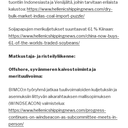
tuontiin Indonesiasta ja Venäjältä, joihin tarvitaan erilaista
kalustoa:
https://www.hellenicshippingnews.com/dry-
bulk-market-indias-coal-import-puzzle/
Soijapapujen merikuljetukset suuntaavat 61 % Kiinaan:
https://www.hellenicshippingnews.com/china-now-buys-
61-of-the-worlds-traded-soybeans/
Matkustaja- ja risteilyliikenne:
Offshore, syvänmeren kaivostoiminta ja
merituulivoima:
BIMCO:n työryhmä jatkaa tuulivoimaloiden kuljetuksiin ja
asennuksiin liittyvän aikarahtauksen mallisopimuksen
(WINDSEACON) valmistelua:
https://www.hellenicshippingnews.com/progress-
continues-on-windseacon-as-subcommittee-meets-in-
person/