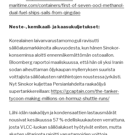
maritime.com/containers/first-of-seven-oocl-methanol-
dual-fuel-ships-sails-from-qingdao
Neste-, kemikaali- ja kaasukuljetukset:
Korealainen laivanvarustamomoguli ravisutti
säiliöalusmarkkinoita alkuvuodesta, kun hänen Sinokor-
konserninsa aloitti ennennäkemättömän ostoaallon.
Bloomberg raportoi maaliskuussa, että hän oli yksi Iranin
sodan aiheuttaman öljykaupan myllerryksen suurista
voittajista säiliöalusten rahtihintojen noustessa jyrkästi.
Nyt Sinokor kuljettaa Persianlahdelta raakaöljyä
supertankkereillaan:
https://gcaptain.com/the-tanker-
tycoon-making-millions-on-hormuz-shuttle-runs/
Lähi-idän raakaöljyn ja kondensaattien lastausmäärät
nousivat kesäkuussa 57 % edelliskuukauteen verrattuna,
josta VLCC-luokan säiliöalukset hyötyivät eniten, mutta
alusten ylitarjonta rajoitti varustamoiden voittoja.