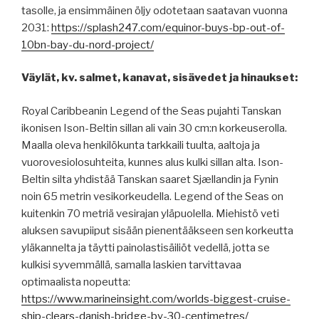
tasolle, ja ensimmäinen öljy odotetaan saatavan vuonna
2031:
https://splash247.com/equinor-buys-bp-out-of-
10bn-bay-du-nord-project/
Väylät, kv. salmet, kanavat, sisävedet ja hinaukset:
Royal Caribbeanin Legend of the Seas pujahti Tanskan
ikonisen Ison-Beltin sillan ali vain 30 cm:n korkeuserolla.
Maalla oleva henkilökunta tarkkaili tuulta, aaltoja ja
vuorovesiolosuhteita, kunnes alus kulki sillan alta. Ison-
Beltin silta yhdistää Tanskan saaret Sjællandin ja Fynin
noin 65 metrin vesikorkeudella. Legend of the Seas on
kuitenkin 70 metriä vesirajan yläpuolella. Miehistö veti
aluksen savupiiput sisään pienentääkseen sen korkeutta
yläkannelta ja täytti painolastisäiliöt vedellä, jotta se
kulkisi syvemmällä, samalla laskien tarvittavaa
optimaalista nopeutta:
https://www.marineinsight.com/worlds-biggest-cruise-
ship-clears-danish-bridge-by-30-centimetres/