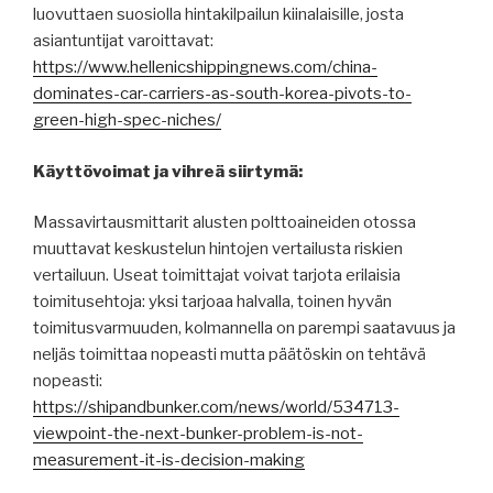
luovuttaen suosiolla hintakilpailun kiinalaisille, josta
asiantuntijat varoittavat:
https://www.hellenicshippingnews.com/china-
dominates-car-carriers-as-south-korea-pivots-to-
green-high-spec-niches/
Käyttövoimat ja vihreä siirtymä:
Massavirtausmittarit alusten polttoaineiden otossa
muuttavat keskustelun hintojen vertailusta riskien
vertailuun. Useat toimittajat voivat tarjota erilaisia
toimitusehtoja: yksi tarjoaa halvalla, toinen hyvän
toimitusvarmuuden, kolmannella on parempi saatavuus ja
neljäs toimittaa nopeasti mutta päätöskin on tehtävä
nopeasti:
https://shipandbunker.com/news/world/534713-
viewpoint-the-next-bunker-problem-is-not-
measurement-it-is-decision-making