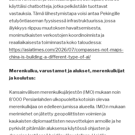
käyttäisi chatbotteja, jotka pelkästään tuottavat
vastauksia. Tämä lähestymistapa voisi antaa Pekingille
etulyöntiaseman fyysisessä infrastruktuurissa, jossa
älykkyys riippuu muutoksen havaitsemisesta,
monimutkaisten verkostojen koordinoinnista ja
reaaliaikaisesta toiminnasta koko taloudessa:
https://asiatimes.com/2026/07/compasses-not-maps-
china-is-building-a-different-type-of-ai/
Merenkulku, varustamot ja alukset, merenkulkijat
ja koulutus:
Kansainvälisen merenkulkujärjestön (IMO) mukaan noin
8’000 Persianlahden ulkopuolelta kotoisin olevaa
merenkulkijaa on edelleen jumissa alueella. IMO:n mukaan
merimiehet on jätetty geopoliittisten voimien ja
kaukaisten diplomaattisten neuvottelujen armoille ja he
pyrkivät pitämään aluksensa käytössä ohjusten ja