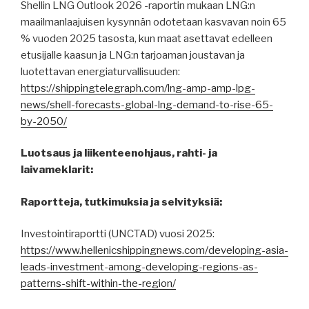
Shellin LNG Outlook 2026 -raportin mukaan LNG:n
maailmanlaajuisen kysynnän odotetaan kasvavan noin 65
% vuoden 2025 tasosta, kun maat asettavat edelleen
etusijalle kaasun ja LNG:n tarjoaman joustavan ja
luotettavan energiaturvallisuuden:
https://shippingtelegraph.com/lng-amp-amp-lpg-
news/shell-forecasts-global-lng-demand-to-rise-65-
by-2050/
Luotsaus ja liikenteenohjaus, rahti- ja
laivameklarit:
Raportteja, tutkimuksia ja selvityksiä:
Investointiraportti (UNCTAD) vuosi 2025:
https://www.hellenicshippingnews.com/developing-asia-
leads-investment-among-developing-regions-as-
patterns-shift-within-the-region/