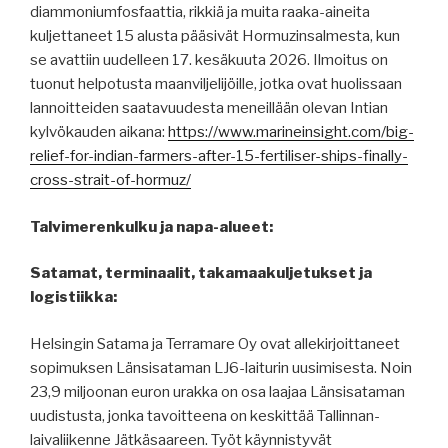
diammoniumfosfaattia, rikkiä ja muita raaka-aineita
kuljettaneet 15 alusta pääsivät Hormuzinsalmesta, kun
se avattiin uudelleen 17. kesäkuuta 2026. Ilmoitus on
tuonut helpotusta maanviljelijöille, jotka ovat huolissaan
lannoitteiden saatavuudesta meneillään olevan Intian
kylvökauden aikana:
https://www.marineinsight.com/big-
relief-for-indian-farmers-after-15-fertiliser-ships-finally-
cross-strait-of-hormuz/
Talvimerenkulku ja napa-alueet:
Satamat, terminaalit, takamaakuljetukset ja
logistiikka:
Helsingin Satama ja Terramare Oy ovat allekirjoittaneet
sopimuksen Länsisataman LJ6-laiturin uusimisesta. Noin
23,9 miljoonan euron urakka on osa laajaa Länsisataman
uudistusta, jonka tavoitteena on keskittää Tallinnan-
laivaliikenne Jätkäsaareen. Työt käynnistyvät