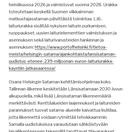
heinäkuussa 2026 ja valmistuvat vuonna 2028. Urakka
toteutetaan keskellä Suomen vilkkaimman
matkustajasataman päivittäistä toimintaa. LJ6-
laituriurakka sisältää nykyisen laiturin purkamisen,
ruoppaukset, uusien laiturielementtien valmistuksen ja
asennuksen sekä laiturivarusteiden hankinnan ja
asennuksen:
https://www.portofhelsinki.fi/tietoa-
meista/helsingin-satama/ajankohtaista/lansisataman-
uudistus-etenee-239-miljoonan-euron-laituriurakka-
kayntiin-jatkasaaressa/
Osana Helsingin Sataman kehittämisohjelmaa koko
Tallinnan-liikenne keskitetään Länsisatamaan 2030-luvun
alkupuolella, mikä lisää Länsisataman liikennemääriä
merkittävästi. Kenttäalueiden laajennukset ja laitureiden
parannukset tuovat satama-alueelle kaivattua lisätilaa,
jotta liikennettä voidaan rytmittää tehokkaammin.
Samalla uudistuksissa varaudutaan sähköistyvään
laivaliikenteeseen tekemällä tarvittavat tilavaraukset