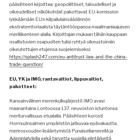
pääsihteeri kirjoittaa: geopoliittiset, taloudelliset ja
oikeudelliset näkökohdat pakottavat EU-komission
lykkäämään EU:n kilpailulainsäädännön
ekstraterritoriaalista täytäntöönpanoa maailmanlaajuisen
meriliikenteen alalla. Kirjoittajan mukaan tähän kauppaan
osallistuvien osapuolten tulisi ryhtyä oikeustoimiin
oikeutettujen etujensa suojelemiseksi:
https://splash247.com/eu-antitrust-law-and-the-china-
trade-question/
EU, YK ja IMO, rantavaltiot, lippuvaltiot,
pakotteet:
Kansainvälinen merenkulkujärjestö IMO avasi
maanantaina Lontoossa 137. neuvoston istuntonsa
meriturvallisuus etualalla. Pääsihteeri korosti
Hormuzinsalmen ympäristön jatkuvaa epävakautta,
merirosvouden lisääntymistä Punaisellamerellä ja
Adeninlahdella sekä tarvetta suojella elintärkeitä