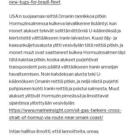
new-tugs-for-brazil-fleet
USA:n suojaamaa reittiä Omanin rannikkoa pitkin
Hormuzinsalmessa kulkeva laivaliikenne lisääntyi, kun
monet alukset tekivät selittämättömiä U-käännöksiä ja
kiertoteitä välttääkseen Iranin laivaston. Kuusi öljy- ja
kaasunkuljetusalusta ylitti vesiväylän tätä reittiä pitkin, ja
monet muut ovat saattaneet kulkea Hormuzinsalmen läpi
tätä kaistaa pitkin, koska alukset purjehtivat
transponderit pois päältä välttääkseen Iranin armeijan
havaitsemisen. Noin kahdeksan alusta teki U-
käännöksen Omanin reittiä pitkin, ja neljä niistä purjehti
pohjoiseen kohti Iranin reittiä ja poistui salmesta. Muut
alukset ylittivät Hormuzin pimeässä ja ilmoittavat
sijaintinsa ylitettyään vesiväylän:
https://www.marineinsight.com/oil-gas-tankers-cross-
strait-of-hormuz-via-route-near-omani-coast/
Intian hallitus ilmoitti, että lannoitteita, ureaa,