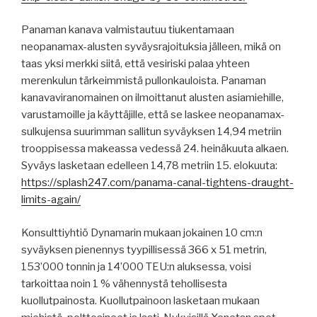
Panaman kanava valmistautuu tiukentamaan
neopanamax-alusten syväysrajoituksia jälleen, mikä on
taas yksi merkki siitä, että vesiriski palaa yhteen
merenkulun tärkeimmistä pullonkauloista. Panaman
kanavaviranomainen on ilmoittanut alusten asiamiehille,
varustamoille ja käyttäjille, että se laskee neopanamax-
sulkujensa suurimman sallitun syväyksen 14,94 metriin
trooppisessa makeassa vedessä 24. heinäkuuta alkaen.
Syväys lasketaan edelleen 14,78 metriin 15. elokuuta:
https://splash247.com/panama-canal-tightens-draught-
limits-again/
Konsulttiyhtiö Dynamarin mukaan jokainen 10 cm:n
syväyksen pienennys tyypillisessä 366 x 51 metrin,
153’000 tonnin ja 14’000 TEU:n aluksessa, voisi
tarkoittaa noin 1 % vähennystä tehollisesta
kuollutpainosta. Kuollutpainoon lasketaan mukaan