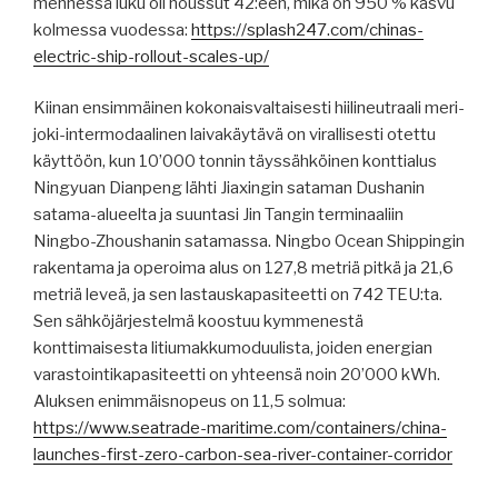
mennessä luku oli noussut 42:een, mikä on 950 % kasvu
kolmessa vuodessa:
https://splash247.com/chinas-
electric-ship-rollout-scales-up/
Kiinan ensimmäinen kokonaisvaltaisesti hiilineutraali meri-
joki-intermodaalinen laivakäytävä on virallisesti otettu
käyttöön, kun 10’000 tonnin täyssähköinen konttialus
Ningyuan Dianpeng lähti Jiaxingin sataman Dushanin
satama-alueelta ja suuntasi Jin Tangin terminaaliin
Ningbo-Zhoushanin satamassa. Ningbo Ocean Shippingin
rakentama ja operoima alus on 127,8 metriä pitkä ja 21,6
metriä leveä, ja sen lastauskapasiteetti on 742 TEU:ta.
Sen sähköjärjestelmä koostuu kymmenestä
konttimaisesta litiumakkumoduulista, joiden energian
varastointikapasiteetti on yhteensä noin 20’000 kWh.
Aluksen enimmäisnopeus on 11,5 solmua:
https://www.seatrade-maritime.com/containers/china-
launches-first-zero-carbon-sea-river-container-corridor