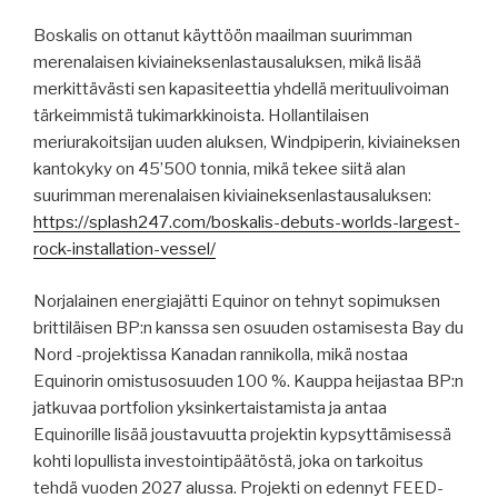
Boskalis on ottanut käyttöön maailman suurimman
merenalaisen kiviaineksenlastausaluksen, mikä lisää
merkittävästi sen kapasiteettia yhdellä merituulivoiman
tärkeimmistä tukimarkkinoista. Hollantilaisen
meriurakoitsijan uuden aluksen, Windpiperin, kiviaineksen
kantokyky on 45’500 tonnia, mikä tekee siitä alan
suurimman merenalaisen kiviaineksenlastausaluksen:
https://splash247.com/boskalis-debuts-worlds-largest-
rock-installation-vessel/
Norjalainen energiajätti Equinor on tehnyt sopimuksen
brittiläisen BP:n kanssa sen osuuden ostamisesta Bay du
Nord -projektissa Kanadan rannikolla, mikä nostaa
Equinorin omistusosuuden 100 %. Kauppa heijastaa BP:n
jatkuvaa portfolion yksinkertaistamista ja antaa
Equinorille lisää joustavuutta projektin kypsyttämisessä
kohti lopullista investointipäätöstä, joka on tarkoitus
tehdä vuoden 2027 alussa. Projekti on edennyt FEED-