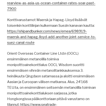
rearview-as-asia-us-ocean-container-rates-soar-past-
7900
Konttivarustamot Maersk ja Hapag-Lloyd lisäävät
toisenkin konttilinjan kulkemaan Suezin kanavan kautta:
https://shipandbunker.com/news/emea/698919-
maersk-and-hapag-lloyd-add-another-joint-service-to-
suez-canal-route
Orient Overseas Container Line Ltd:n (OOCL)
ensimmäinen metanolilla toimiva
monipolttoainekonttialus OOCL Wisdom suoritti
ensimmäisen vihreän metanolitankkauksensa 3.
heinäkuuta Qingdaon satamassa ja aloitti ensimmäisen
Aasian ja Euroopan välisen matkansa. Alus, 24’168
TEU:ta, on ensimmäinen seitsemän metanolilla toimivan
monipolttoainekonttialuksen sarjassa, jotka
Hongkongissa pääkonttoriaan pitävä varustamo on
tilannut:
https://www.seatrade-