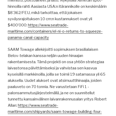
miehistö, polttoaineet ja lasti. Nykyisillä Xenetan spot-
hinnoilla rahti Aasiasta USA:n itärannikolle on keskimäärin
$8’362/FEU, mikä tarkoittaa, että jokaisen
syväysrajoituksen 10 cm:n kustannukset ovat yli
$400’000:
https://www.seatrade-
maritime.com/containers/el-ni-o-returns-to-squeeze-
panama-canal-capacity
SAAM Towage allekirjoitti sopimuksen brasilialaisen
Belov-telakan kanssa neljän uuden hinaajan
rakentamisesta. Tämä projekti on osa yhtiön strategiaa
laivastonsa päivittämiseksi ja vahvistaa sen kasvua
kyseisillä markkinoilla, joilla se toimii 19 satamassa yli 65
aluksella. Uudet alukset ovat atsimuuttihinaajia, joiden
paaluveto on 70 tonnia. Ne varustetaan FiFi 1 -
palonsammutusjärjestelmällä, ja ne on suunnitellut
tunnettu kansainvälinen laivanrakennusalan yritys Robert
Allan:
https://www.seatrade-
maritime.com/shipyards/saam-towage-building-four-