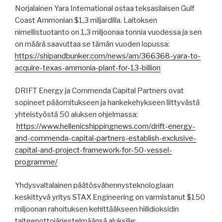
Norjalainen Yara International ostaa teksasilaisen Gulf
Coast Ammonian $1,3 miljardilla. Laitoksen
nimellistuotanto on 1,3 miljoonaa tonnia vuodessa ja sen
on määrä saavuttaa se tämän vuoden lopussa:
https://shipandbunker.com/news/am/366368-yara-to-
acquire-texas-ammonia-plant-for-13-billion
DRIFT Energy ja Commenda Capital Partners ovat
sopineet pääomitukseen ja hankekehykseen liittyvästä
yhteistyöstä 50 aluksen ohjelmassa:
https://www.hellenicshippingnews.com/drift-energy-
and-commenda-capital-partners-establish-exclusive-
capital-and-project-framework-for-50-vessel-
programme/
Yhdysvaltalainen päätösvähennysteknologiaan
keskittyvä yritys STAX Engineering on varmistanut $150
miljoonan rahoituksen kehittääkseen hiilidioksidin
talteenottojärjestelmäänsä aluksille: