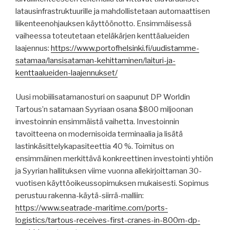
latausinfrastruktuurille ja mahdollistetaan automaattisen
liikenteenohjauksen käyttöönotto. Ensimmäisessä
vaiheessa toteutetaan eteläkärjen kenttäalueiden
laajennus:
https://www.portofhelsinki.fi/uudistamme-
satamaa/lansisataman-kehittaminen/laituri-ja-
kenttaalueiden-laajennukset/
Uusi mobiilisatamanosturi on saapunut DP Worldin
Tartous’n satamaan Syyriaan osana $800 miljoonan
investoinnin ensimmäistä vaihetta. Investoinnin
tavoitteena on modernisoida terminaalia ja lisätä
lastinkäsittelykapasiteettia 40 %. Toimitus on
ensimmäinen merkittävä konkreettinen investointi yhtiön
ja Syyrian hallituksen viime vuonna allekirjoittaman 30-
vuotisen käyttöoikeussopimuksen mukaisesti. Sopimus
perustuu rakenna-käytä-siirrä-malliin:
https://www.seatrade-maritime.com/ports-
logistics/tartous-receives-first-cranes-in-800m-dp-