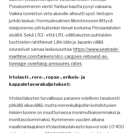
Punaisenmeren vienti Yanbun kautta pysyi vakaana.
Vaikka tonniston virta alueelle aiheutti spot-hintojen
jyrkän laskun, Hormuzinsalmen liikenteeseen liittyvä
riskipreemio piti kuitenkin hinnat korkeina Persianlahden
sisältä. Sekä LR2- että LR1-säiliöalusten puhtaiden
tuotteiden rahtihinnat Lähi-idän ja Japanin välillä
seurasivat samaa laskusuuntaa:
https://www.seatrade-
maritime.com/tankers/vlcc-cargoes-rebound-as-
tonnage-overhang-pressures-rates
Irtolasti-, roro-, ropax-, erikois- ja
kappaletavarakuljetukset:
Irtolastialusten turvallisuus paranee edelleen tasaisesti
pitkällä aikavälillä, mutta merenkulkijoihin kohdistuvien
riskien luonne on muuttumassa monimutkaisemmaksi ja
monitasoisemmaksi. Kymmenen vuoden aikana
maailmanlaajuinen irtolastialuslaivasto kasvoi noin 10’400