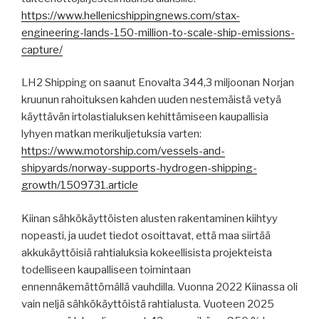
https://www.hellenicshippingnews.com/stax-
engineering-lands-150-million-to-scale-ship-emissions-
capture/
LH2 Shipping on saanut Enovalta 344,3 miljoonan Norjan
kruunun rahoituksen kahden uuden nestemäistä vetyä
käyttävän irtolastialuksen kehittämiseen kaupallisia
lyhyen matkan merikuljetuksia varten:
https://www.motorship.com/vessels-and-
shipyards/norway-supports-hydrogen-shipping-
growth/1509731.article
Kiinan sähkökäyttöisten alusten rakentaminen kiihtyy
nopeasti, ja uudet tiedot osoittavat, että maa siirtää
akkukäyttöisiä rahtialuksia kokeellisista projekteista
todelliseen kaupalliseen toimintaan
ennennäkemättömällä vauhdilla. Vuonna 2022 Kiinassa oli
vain neljä sähkökäyttöistä rahtialusta. Vuoteen 2025