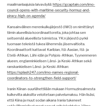
maailmanlaajuisia laivaväyliä:
https://gcaptain.com/imo-
council-opens-with-maritime-security-hormuz-and-
piracy-high-on-agenda/
Kansainvälinen merenkulkujärjestö (IMO) on nimittänyt
tiimin alueellisia koordinaattoreita, joka johtaa sen
seitsemää alueellista toimistoa. YK:n järjestö pyrkii
tuomaan teknistä tukea lähemmäs jäsenvaltioita.
Koordinaattorit kattavat Karibian, Itä-Aasian, Itä- ja
Etelä-Afrikan, Lähi-idän ja Pohjois-Afrikan, Tyynenmeren
alueen, englanninkielisen Länsi- ja Keski-Afrikan sekä
ranskankielisen Länsi- ja Keski-Afrikan:
https://splash247.com/imo-names-regional-
coordinators-to-strengthen-field-support/
Iranin Kiinan-suurlähettilään mukaan Hormuzinsalmesta
kulkevilta aluksilta veloitetaan palvelumaksu. Hän lisäsi,
että Kiina ja muut sodan aikana Irania tukeneet