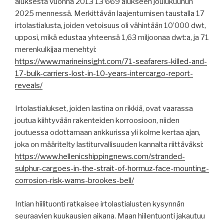
aluksesta vuonna 2013 13’669 alukseen joulukuuhun
2025 mennessä. Merkittävän laajentumisen taustalla 17
irtolastialusta, joiden vetoisuus oli vähintään 10’000 dwt,
upposi, mikä edustaa yhteensä 1,63 miljoonaa dwt:a, ja 71
merenkulkijaa menehtyi:
https://www.marineinsight.com/71-seafarers-killed-and-
17-bulk-carriers-lost-in-10-years-intercargo-report-
reveals/
Irtolastialukset, joiden lastina on rikkiä, ovat vaarassa
joutua kiihtyvään rakenteiden korroosioon, niiden
joutuessa odottamaan ankkurissa yli kolme kertaa ajan,
joka on määritelty lastiturvallisuuden kannalta riittäväksi:
https://www.hellenicshippingnews.com/stranded-
sulphur-cargoes-in-the-strait-of-hormuz-face-mounting-
corrosion-risk-warns-brookes-bell/
Intian hiilituonti ratkaisee irtolastialusten kysynnän
seuraavien kuukausien aikana. Maan hiilentuonti jakautuu