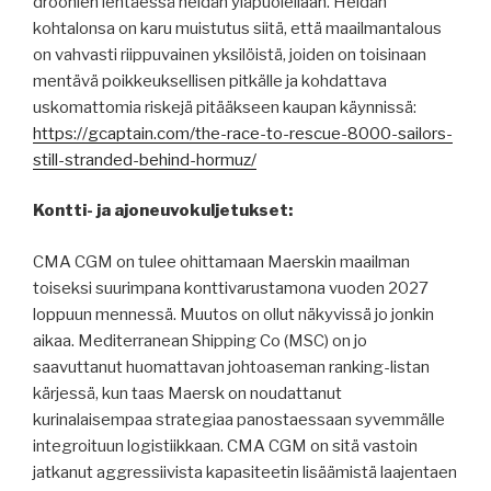
droonien lentäessä heidän yläpuolellaan. Heidän
kohtalonsa on karu muistutus siitä, että maailmantalous
on vahvasti riippuvainen yksilöistä, joiden on toisinaan
mentävä poikkeuksellisen pitkälle ja kohdattava
uskomattomia riskejä pitääkseen kaupan käynnissä:
https://gcaptain.com/the-race-to-rescue-8000-sailors-
still-stranded-behind-hormuz/
Kontti- ja ajoneuvokuljetukset:
CMA CGM on tulee ohittamaan Maerskin maailman
toiseksi suurimpana konttivarustamona vuoden 2027
loppuun mennessä. Muutos on ollut näkyvissä jo jonkin
aikaa. Mediterranean Shipping Co (MSC) on jo
saavuttanut huomattavan johtoaseman ranking-listan
kärjessä, kun taas Maersk on noudattanut
kurinalaisempaa strategiaa panostaessaan syvemmälle
integroituun logistiikkaan. CMA CGM on sitä vastoin
jatkanut aggressiivista kapasiteetin lisäämistä laajentaen