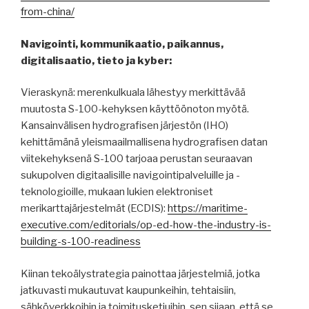
from-china/
Navigointi, kommunikaatio, paikannus,
digitalisaatio, tieto ja kyber:
Vieraskynä: merenkulkuala lähestyy merkittävää
muutosta S-100-kehyksen käyttöönoton myötä.
Kansainvälisen hydrografisen järjestön (IHO)
kehittämänä yleismaailmallisena hydrografisen datan
viitekehyksenä S-100 tarjoaa perustan seuraavan
sukupolven digitaalisille navigointipalveluille ja -
teknologioille, mukaan lukien elektroniset
merikarttajärjestelmät (ECDIS):
https://maritime-
executive.com/editorials/op-ed-how-the-industry-is-
building-s-100-readiness
Kiinan tekoälystrategia painottaa järjestelmiä, jotka
jatkuvasti mukautuvat kaupunkeihin, tehtaisiin,
sähköverkkoihin ja toimitusketjuihin, sen sijaan, että se