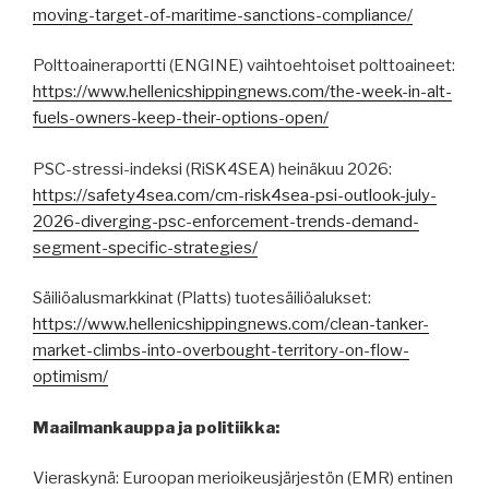
moving-target-of-maritime-sanctions-compliance/
Polttoaineraportti (ENGINE) vaihtoehtoiset polttoaineet:
https://www.hellenicshippingnews.com/the-week-in-alt-
fuels-owners-keep-their-options-open/
PSC-stressi-indeksi (RiSK4SEA) heinäkuu 2026:
https://safety4sea.com/cm-risk4sea-psi-outlook-july-
2026-diverging-psc-enforcement-trends-demand-
segment-specific-strategies/
Säiliöalusmarkkinat (Platts) tuotesäiliöalukset:
https://www.hellenicshippingnews.com/clean-tanker-
market-climbs-into-overbought-territory-on-flow-
optimism/
Maailmankauppa ja politiikka:
Vieraskynä: Euroopan merioikeusjärjestön (EMR) entinen