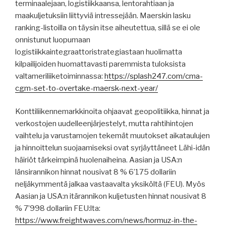
terminaalejaan, logistiikkaansa, lentorahtiaan ja
maakuljetuksiin liittyviä intressejään. Maerskin lasku
ranking-listoilla on täysin itse aiheutettua, sillä se ei ole
onnistunut luopumaan
logistiikkaintegraattoristrategiastaan ​​huolimatta
kilpailijoiden huomattavasti paremmista tuloksista
valtameriliiketoiminnassa:
https://splash247.com/cma-
cgm-set-to-overtake-maersk-next-year/
Konttiliikennemarkkinoita ohjaavat geopolitiikka, hinnat ja
verkostojen uudelleenjärjestelyt, mutta rahtihintojen
vaihtelu ja varustamojen tekemät muutokset aikataulujen
ja hinnoittelun suojaamiseksi ovat syrjäyttäneet Lähi-idän
häiriöt tärkeimpinä huolenaiheina. Aasian ja USA:n
länsirannikon hinnat nousivat 8 % 6’175 dollariin
neljäkymmentä jalkaa vastaavalta yksiköltä (FEU). Myös
Aasian ja USA:n itärannikon kuljetusten hinnat nousivat 8
% 7’998 dollariin FEU:lta:
https://www.freightwaves.com/news/hormuz-in-the-