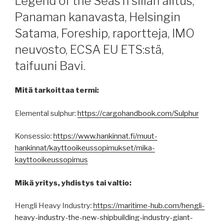
Legend of the Seas’n sillan alitus,
Panaman kanavasta, Helsingin
Satama, Foreship, raportteja, IMO
neuvosto, ECSA EU ETS:stä,
taifuuni Bavi.
Mitä tarkoittaa termi:
Elemental sulphur:
https://cargohandbook.com/Sulphur
Konsessio:
https://www.hankinnat.fi/muut-
hankinnat/kayttooikeussopimukset/mika-
kayttooikeussopimus
Mikä yritys, yhdistys tai valtio:
Hengli Heavy Industry:
https://maritime-hub.com/hengli-
heavy-industry-the-new-shipbuilding-industry-giant-