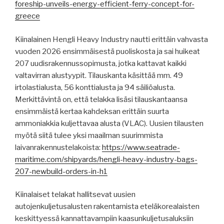
foreship-unveils-energy-efficient-ferry-concept-for-
greece
Kiinalainen Hengli Heavy Industry nautti erittäin vahvasta
vuoden 2026 ensimmäisestä puoliskosta ja sai huikeat
207 uudisrakennussopimusta, jotka kattavat kaikki
valtavirran alustyypit. Tilauskanta käsittää mm. 49
irtolastialusta, 56 konttialusta ja 94 säiliöalusta.
Merkittävintä on, että telakka lisäsi tilauskantaansa
ensimmäistä kertaa kahdeksan erittäin suurta
ammoniakkia kuljettavaa alusta (VLAC). Uusien tilausten
myötä siitä tulee yksi maailman suurimmista
laivanrakennustelakoista:
https://www.seatrade-
maritime.com/shipyards/hengli-heavy-industry-bags-
207-newbuild-orders-in-h1
Kiinalaiset telakat hallitsevat uusien
autojenkuljetusalusten rakentamista eteläkorealaisten
keskittyessä kannattavampiin kaasunkuljetusaluksiin