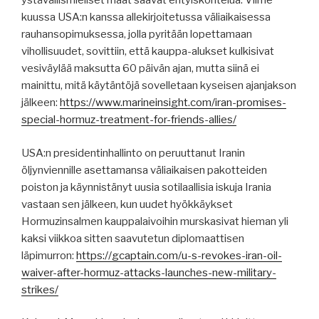
ystävällismieliset maat saavat erityiskohtelua. Viime
kuussa USA:n kanssa allekirjoitetussa väliaikaisessa
rauhansopimuksessa, jolla pyritään lopettamaan
vihollisuudet, sovittiin, että kauppa-alukset kulkisivat
vesiväylää maksutta 60 päivän ajan, mutta siinä ei
mainittu, mitä käytäntöjä sovelletaan kyseisen ajanjakson
jälkeen:
https://www.marineinsight.com/iran-promises-
special-hormuz-treatment-for-friends-allies/
USA:n presidentinhallinto on peruuttanut Iranin
öljynviennille asettamansa väliaikaisen pakotteiden
poiston ja käynnistänyt uusia sotilaallisia iskuja Irania
vastaan ​​sen jälkeen, kun uudet hyökkäykset
Hormuzinsalmen kauppalaivoihin murskasivat hieman yli
kaksi viikkoa sitten saavutetun diplomaattisen
läpimurron:
https://gcaptain.com/u-s-revokes-iran-oil-
waiver-after-hormuz-attacks-launches-new-military-
strikes/