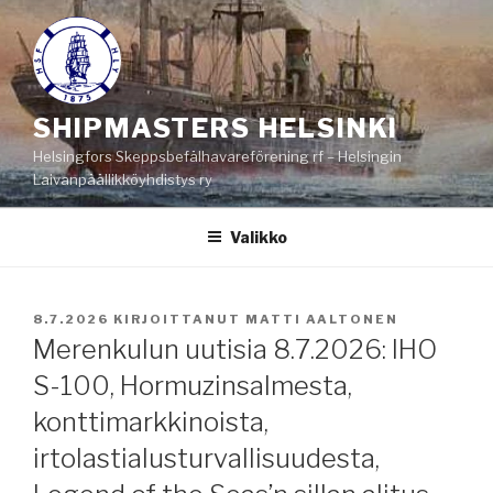
Siirry
sisältöön
SHIPMASTERS HELSINKI
Helsingfors Skeppsbefälhavareförening rf – Helsingin
Laivanpäällikköyhdistys ry
Valikko
JULKAISTU
8.7.2026
KIRJOITTANUT
MATTI AALTONEN
Merenkulun uutisia 8.7.2026: IHO
S-100, Hormuzinsalmesta,
konttimarkkinoista,
irtolastialusturvallisuudesta,