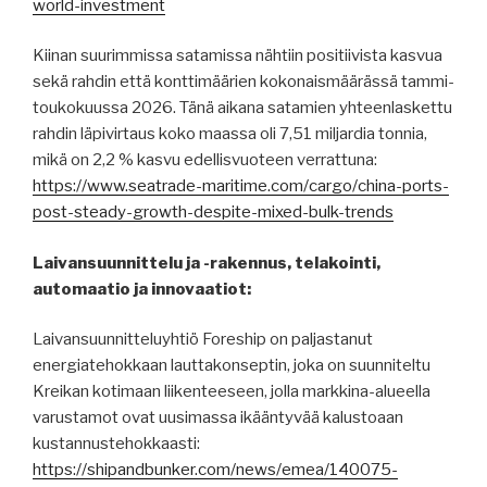
world-investment
Kiinan suurimmissa satamissa nähtiin positiivista kasvua
sekä rahdin että konttimäärien kokonaismäärässä tammi-
toukokuussa 2026. Tänä aikana satamien yhteenlaskettu
rahdin läpivirtaus koko maassa oli 7,51 miljardia tonnia,
mikä on 2,2 % kasvu edellisvuoteen verrattuna:
https://www.seatrade-maritime.com/cargo/china-ports-
post-steady-growth-despite-mixed-bulk-trends
Laivansuunnittelu ja -rakennus, telakointi,
automaatio ja innovaatiot:
Laivansuunnitteluyhtiö Foreship on paljastanut
energiatehokkaan lauttakonseptin, joka on suunniteltu
Kreikan kotimaan liikenteeseen, jolla markkina-alueella
varustamot ovat uusimassa ikääntyvää kalustoaan
kustannustehokkaasti:
https://shipandbunker.com/news/emea/140075-