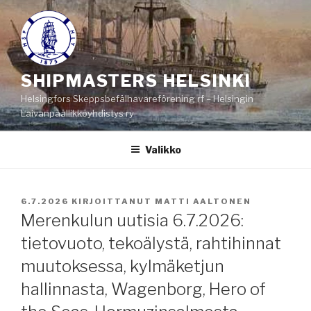
Siirry
sisältöön
SHIPMASTERS HELSINKI
Helsingfors Skeppsbefälhavareförening rf – Helsingin
Laivanpäällikköyhdistys ry
Valikko
JULKAISTU
6.7.2026
KIRJOITTANUT
MATTI AALTONEN
Merenkulun uutisia 6.7.2026:
tietovuoto, tekoälystä, rahtihinnat
muutoksessa, kylmäketjun
hallinnasta, Wagenborg, Hero of