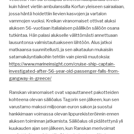
kuin hänet vietiin ambulanssilla Korfun yleiseen sairaalaan,
jossa häntä hoidettiin lievien kasvojen ja vartalon
vammojen vuoksi. Kreikan viranomaiset ottivat aluksi
aluksen 56-vuotiaan italialaisen päällikön säilöön osana
tutkintaa. Hän palasi alukselle välittömästi annettuaan
lausuntonsa valmistautuakseen lähtöön. Alus jatkoi
matkaansa suunnitellusti, ja sen aikataulun mukaisiin
satamakäyntiaikoihin tehtiin vain pieniä muutoksia:
https://www.marineinsight.com/cruise-ship-captain-
investigated-after-56-year-old-passenger-falls-from-
gangway-in-greece/
Ranskan viranomaiset ovat vapauttaneet pakotteiden
kohteena olevan säiliöalus Tagorin sen jälkeen, kun sen
varustamo maksoi miljoonan euron sakon ja suostui
hankkimaan voimassa olevan lippurekisteröinnin ennen
aluksen toiminnan jatkamista. Säiliöalus oli pidätettynä yli
kuukauden ajan sen jälkeen, kun Ranskan merivoimat