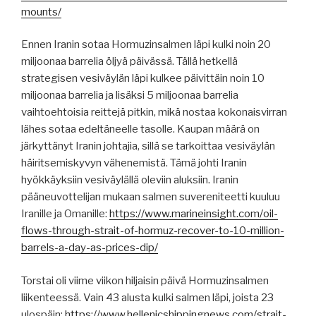
mounts/
Ennen Iranin sotaa Hormuzinsalmen läpi kulki noin 20
miljoonaa barrelia öljyä päivässä. Tällä hetkellä
strategisen vesiväylän läpi kulkee päivittäin noin 10
miljoonaa barrelia ja lisäksi 5 miljoonaa barrelia
vaihtoehtoisia reittejä pitkin, mikä nostaa kokonaisvirran
lähes sotaa edeltäneelle tasolle. Kaupan määrä on
järkyttänyt Iranin johtajia, sillä se tarkoittaa vesiväylän
häiritsemiskyvyn vähenemistä. Tämä johti Iranin
hyökkäyksiin vesiväylällä oleviin aluksiin. Iranin
pääneuvottelijan mukaan salmen suvereniteetti kuuluu
Iranille ja Omanille:
https://www.marineinsight.com/oil-
flows-through-strait-of-hormuz-recover-to-10-million-
barrels-a-day-as-prices-dip/
Torstai oli viime viikon hiljaisin päivä Hormuzinsalmen
liikenteessä. Vain 43 alusta kulki salmen läpi, joista 23
ulospäin:
https://www.hellenicshippingnews.com/strait-