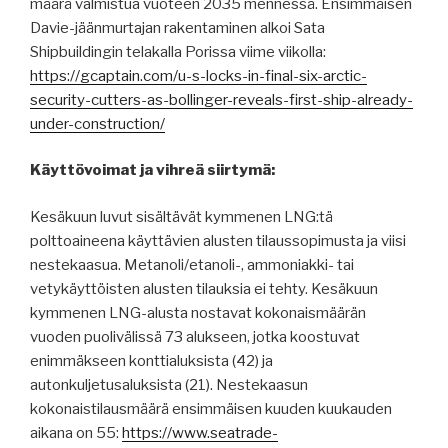
määrä valmistua vuoteen 2035 mennessä. Ensimmäisen
Davie-jäänmurtajan rakentaminen alkoi Sata
Shipbuildingin telakalla Porissa viime viikolla:
https://gcaptain.com/u-s-locks-in-final-six-arctic-
security-cutters-as-bollinger-reveals-first-ship-already-
under-construction/
Käyttövoimat ja vihreä siirtymä:
Kesäkuun luvut sisältävät kymmenen LNG:tä
polttoaineena käyttävien alusten tilaussopimusta ja viisi
nestekaasua. Metanoli/etanoli-, ammoniakki- tai
vetykäyttöisten alusten tilauksia ei tehty. Kesäkuun
kymmenen LNG-alusta nostavat kokonaismäärän
vuoden puolivälissä 73 alukseen, jotka koostuvat
enimmäkseen konttialuksista (42) ja
autonkuljetusaluksista (21). Nestekaasun
kokonaistilausmäärä ensimmäisen kuuden kuukauden
aikana on 55:
https://www.seatrade-