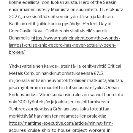
kolme edellistä Icon-luokan alusta. Hero of the Seasin
ensimmäinen risteily Miamista on suunniteltu 11. elokuuta
2027, ja se sisältää seitsemän yön itäisen ja läntisen
Karibian reitit, joihin kuuluu pysähdys Perfect Day at
CocoCaylla, Royal Caribbeanin yksityisellä saarella
Bahamalla:
https://www.marineinsight.com/the-worlds-
largest-cruise-ship-record-has-never-actually-been-
broken/
Yhdysvaltalainen kaivos-, etsintä- ja kehitysyhtiö Critical
Metals Corp. on hankkinut omistukseensa €7,5
miljoonalla entisen neuvostoliittolaisen matkustajalautan,
joka myöhemmin muutettiin tutkimusristeilyalus Ocean
Endeavouriksi. Viime kuukausina alus on saanut huomiota
noin 300 työntekijän ja joukkojen majoittamisessa
Tanbreez-projektissa Grönlannissa, joka toteuttaa
merkittävää harvinaisten maametallien projektia:
https://maritime-executive.com/article/mining-firm-
acquires-cruise-ship-to-house-project-workers-in-