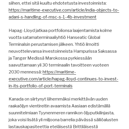
siihen, ettei sitä kuultu ehdotetusta investoinnista:
https://maritime-executive.com/article/india-objects-to-
adani-s-handling-of-msc-s-1-4b-investment
Hapag-Lloyd jatkaa portfolionsa laajentamista kolme
vuotta satamaterminaaliyhtiö Hanseatic Global
Terminalsin perustamisen jälkeen. Yhtiö ilmoitti
neuvottelevansa investoinneista Hampurissa Saksassa
ja Tanger Medissä Marokossa pyrkiessään
saavuttamaan yli 30 terminaalin tavoitteen vuoteen
2030 mennessä:
https://maritime-
executive.com/article/hapag-lloyd-continues-to-invest-
in-its-portfolio-of-port-terminals
Kanada on siirtynyt lähemmäksi merkittävän uuden
raakaöljyn vientireitin avaamista Aasiaan edistämällä
suunnitelmiaan Tyynenmeren rannikon öljyputkilinjasta,
joka voisi lisätä yli miljoona barrelia päivässä säiliöalusten
lastauskapasiteettia eteläisestä Brittiläisestä