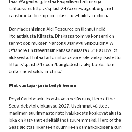
taas Wagenborg hoitaa kaupallisen hallinnon ja
rahtauksen:
https://splash247.com/wagenborg-and-
carisbrooke-line-up-ice-class-newbuilds-in-china/
Bangladeshilainen Akij Resource on tilannut neljä
irtolastialusta Kiinasta. Dhakassa toimiva konserni on
tehnyt sopimuksen Nantong Xiangyu Shipbuilding &
Offshore Engineeringin kanssa neljästä 63’800 DWT:n
aluksesta. Hintaa tai toimituspäiviä ei ole vielä julkistettu:
https://splash247.com/bangladeshs-akij-books-four-
bulker-newbuilds-in-china/
Matkustaja- ja risteilyliikenne:
Royal Caribbeanin Icon-luokan neljäs alus, Hero of the
Seas, debytoi elokuussa 2027. Useimmat väitteet
maailman suurimmasta risteilyaluksesta koskevat alusta,
joka on kasvanut edeltäjäänsä suuremmaksi. Hero of the
Seas aloittaa liikenteen suunnilleen samankokoisena kuin