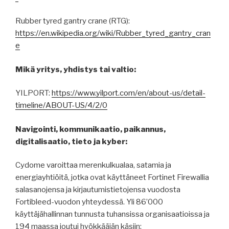
Rubber tyred gantry crane (RTG):
https://en.wikipedia.org/wiki/Rubber_tyred_gantry_cran
e
Mikä yritys, yhdistys tai valtio:
YILPORT:
https://www.yilport.com/en/about-us/detail-
timeline/ABOUT-US/4/2/0
Navigointi, kommunikaatio, paikannus,
digitalisaatio, tieto ja kyber:
Cydome varoittaa merenkulkualaa, satamia ja
energiayhtiöitä, jotka ovat käyttäneet Fortinet Firewallia
salasanojensa ja kirjautumistietojensa vuodosta
Fortibleed-vuodon yhteydessä. Yli 86’000
käyttäjähallinnan tunnusta tuhansissa organisaatioissa ja
194 maassa joutui hyökkääjän käsiin: