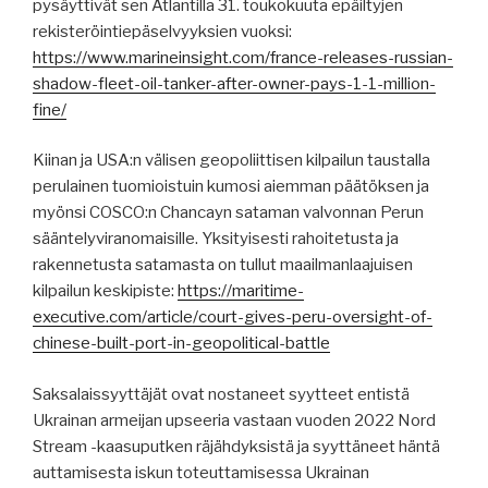
pysäyttivät sen Atlantilla 31. toukokuuta epäiltyjen
rekisteröintiepäselvyyksien vuoksi:
https://www.marineinsight.com/france-releases-russian-
shadow-fleet-oil-tanker-after-owner-pays-1-1-million-
fine/
Kiinan ja USA:n välisen geopoliittisen kilpailun taustalla
perulainen tuomioistuin kumosi aiemman päätöksen ja
myönsi COSCO:n Chancayn sataman valvonnan Perun
sääntelyviranomaisille. Yksityisesti rahoitetusta ja
rakennetusta satamasta on tullut maailmanlaajuisen
kilpailun keskipiste:
https://maritime-
executive.com/article/court-gives-peru-oversight-of-
chinese-built-port-in-geopolitical-battle
Saksalaissyyttäjät ovat nostaneet syytteet entistä
Ukrainan armeijan upseeria vastaan ​​vuoden 2022 Nord
Stream -kaasuputken räjähdyksistä ja syyttäneet häntä
auttamisesta iskun toteuttamisessa Ukrainan