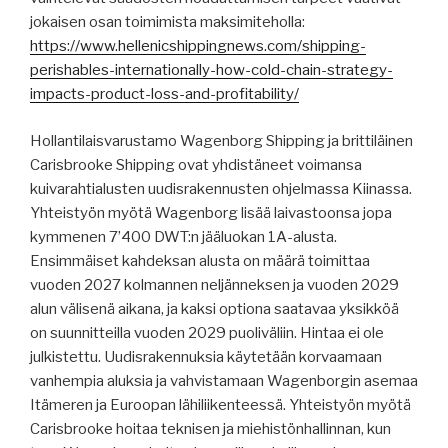
jokaisen osan toimimista maksimiteholla:
https://www.hellenicshippingnews.com/shipping-
perishables-internationally-how-cold-chain-strategy-
impacts-product-loss-and-profitability/
Hollantilaisvarustamo Wagenborg Shipping ja brittiläinen
Carisbrooke Shipping ovat yhdistäneet voimansa
kuivarahtialusten uudisrakennusten ohjelmassa Kiinassa.
Yhteistyön myötä Wagenborg lisää laivastoonsa jopa
kymmenen 7’400 DWT:n jääluokan 1A-alusta.
Ensimmäiset kahdeksan alusta on määrä toimittaa
vuoden 2027 kolmannen neljänneksen ja vuoden 2029
alun välisenä aikana, ja kaksi optiona saatavaa yksikköä
on suunnitteilla vuoden 2029 puoliväliin. Hintaa ei ole
julkistettu. Uudisrakennuksia käytetään korvaamaan
vanhempia aluksia ja vahvistamaan Wagenborgin asemaa
Itämeren ja Euroopan lähiliikenteessä. Yhteistyön myötä
Carisbrooke hoitaa teknisen ja miehistönhallinnan, kun