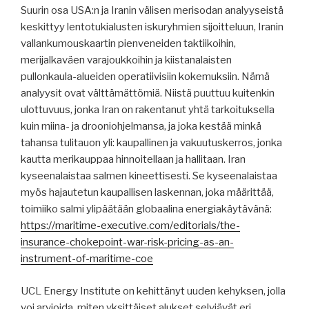
Suurin osa USA:n ja Iranin välisen merisodan analyyseistä
keskittyy lentotukialusten iskuryhmien sijoitteluun, Iranin
vallankumouskaartin pienveneiden taktiikoihin,
merijalkaväen varajoukkoihin ja kiistanalaisten
pullonkaula-alueiden operatiivisiin kokemuksiin. Nämä
analyysit ovat välttämättömiä. Niistä puuttuu kuitenkin
ulottuvuus, jonka Iran on rakentanut yhtä tarkoituksella
kuin miina- ja drooniohjelmansa, ja joka kestää minkä
tahansa tulitauon yli: kaupallinen ja vakuutuskerros, jonka
kautta merikauppaa hinnoitellaan ja hallitaan. Iran
kyseenalaistaa salmen kineettisesti. Se kyseenalaistaa
myös hajautetun kaupallisen laskennan, joka määrittää,
toimiiko salmi ylipäätään globaalina energiakäytävänä:
https://maritime-executive.com/editorials/the-
insurance-chokepoint-war-risk-pricing-as-an-
instrument-of-maritime-coe
UCL Energy Institute on kehittänyt uuden kehyksen, jolla
voi arvioida, miten yksittäiset alukset selviävät eri