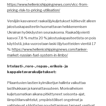
https://www.hellenicshippingnews.com/vlcc-from-
pricing-risk-to-pricing-utilisation/
Venäjän kasvaneet raakaöljykuljetukset kätkevät alleen
jalostuskapasiteetin huomattavan heikkenemisen
Ukrainan hyökkäysten seurauksena. Raakaöljyvienti
kasvoi 7,8 % mutta 20 % jalostuskapasiteetista on pois
käytöstä, joka vuorostaan laski öljytuotteiden vientiä 17
%:
https://www.hellenicshippingnews.com/tanker-
market-russian-fuel-system-in-limbo/
Irtolasti-, roro-, ropax-, erikois- ja
kappaletavarakuljetukset:
Pilaantuvien lastien kylmäketjun hallinta vaikuttaa
lastihukkaan ja kannattavuuteen. Monivaiheisen
kuljetusmatkan aikana pitkittyneet seisonta-ajat,
lämpötilanvaihtelut, ympäristölliset ongelmat ja
vaihtelevat säädösten noudattamisen tarpeet vaativat