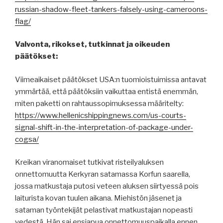
russian-shadow-fleet-tankers-falsely-using-cameroons-
flag/
Valvonta, rikokset, tutkinnat ja oikeuden
päätökset:
Viimeaikaiset päätökset USA:n tuomioistuimissa antavat
ymmärtää, että päätöksiin vaikuttaa entistä enemmän,
miten paketti on rahtaussopimuksessa määritelty:
https://www.hellenicshippingnews.com/us-courts-
signal-shift-in-the-interpretation-of-package-under-
cogsa/
Kreikan viranomaiset tutkivat risteilyaluksen
onnettomuutta Kerkyran satamassa Korfun saarella,
jossa matkustaja putosi veteen aluksen siirtyessä pois
laiturista kovan tuulen aikana. Miehistön jäsenet ja
sataman työntekijät pelastivat matkustajan nopeasti
vedestä. Hän sai ensiapua onnettomuuspaikalla ennen