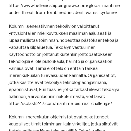
https://www.hellenicshippingnews.com/global-maritime-
under-threat-from-fortibleed-incident-warns-cydome/
Kolumni: generatiivinen tekoäly on valloittanut
yritysjohtajien mielikuvituksen maailmanlaajuisesti ja
lupaa mullistaa toiminnan, nopeuttaa päätöksentekoa ja
vapauttaa kilpailuetua. Tekoälyn vastuullinen
käyttöönotto on johtanut kuitenkin johtopäätökseen:
teknologia ei ole pullonkaula, hallinto ja organisaation
valmius ovat. Tämä erottelu on erittäin tärkeä
merenkulkualan tulevaisuuden kannalta. Organisaatiot,
jotka käsittelevät tekoälyä teknologiaongelmana,
epäonnistuvat, kun taas ne, jotka tarkastelevat tekoälyä
hallinnon ja arvonluonnin näkökulmasta, voittavat:
https://splash247.com/maritime-ais-real-challenge/
Kolumni: merenkulun ohjelmistot ovat pakottaneet
kaupalliset tiimit toimimaan kuin virkailijat, jotka siirtävät