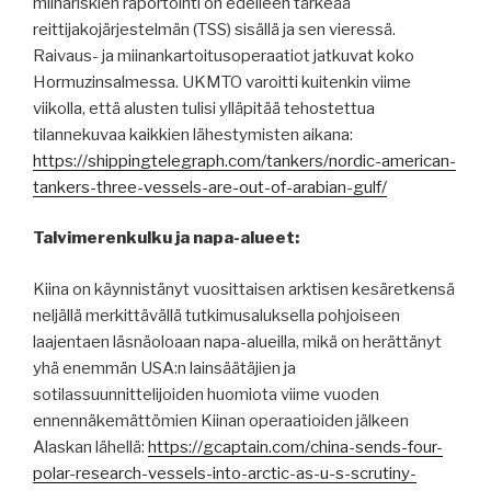
miinariskien raportointi on edelleen tärkeää
reittijakojärjestelmän (TSS) sisällä ja sen vieressä.
Raivaus- ja miinankartoitusoperaatiot jatkuvat koko
Hormuzinsalmessa. UKMTO varoitti kuitenkin viime
viikolla, että alusten tulisi ylläpitää tehostettua
tilannekuvaa kaikkien lähestymisten aikana:
https://shippingtelegraph.com/tankers/nordic-american-
tankers-three-vessels-are-out-of-arabian-gulf/
Talvimerenkulku ja napa-alueet:
Kiina on käynnistänyt vuosittaisen arktisen kesäretkensä
neljällä merkittävällä tutkimusaluksella pohjoiseen
laajentaen läsnäoloaan napa-alueilla, mikä on herättänyt
yhä enemmän USA:n lainsäätäjien ja
sotilassuunnittelijoiden huomiota viime vuoden
ennennäkemättömien Kiinan operaatioiden jälkeen
Alaskan lähellä:
https://gcaptain.com/china-sends-four-
polar-research-vessels-into-arctic-as-u-s-scrutiny-