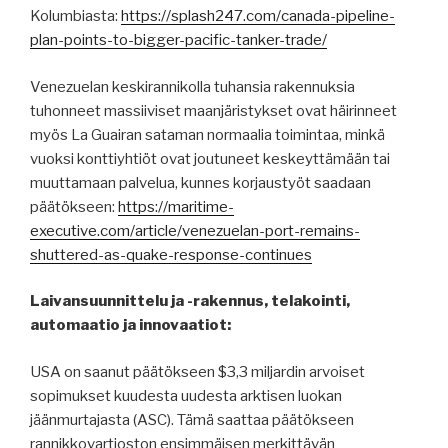
Kolumbiasta:
https://splash247.com/canada-pipeline-
plan-points-to-bigger-pacific-tanker-trade/
Venezuelan keskirannikolla tuhansia rakennuksia
tuhonneet massiiviset maanjäristykset ovat häirinneet
myös La Guairan sataman normaalia toimintaa, minkä
vuoksi konttiyhtiöt ovat joutuneet keskeyttämään tai
muuttamaan palvelua, kunnes korjaustyöt saadaan
päätökseen:
https://maritime-
executive.com/article/venezuelan-port-remains-
shuttered-as-quake-response-continues
Laivansuunnittelu ja -rakennus, telakointi,
automaatio ja innovaatiot:
USA on saanut päätökseen $3,3 miljardin arvoiset
sopimukset kuudesta uudesta arktisen luokan
jäänmurtajasta (ASC). Tämä saattaa päätökseen
rannikkovartioston ensimmäisen merkittävän