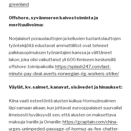
greenland
Offshore, syvänmeren kaivostoiminta ja
merituulivoima:
Norjalaiset porauslauttojen ja kelluvien tuotantolauttojen
työntekijöitä edustavat ammattiliitot ovat tehneet
palkkasopimuksen työnantajien kanssa ja välttäneet
lakon, joka olisi vaikuttanut yli 600 ihmiseen keskeisillä
offshore-toimipaikoilla:
https://splash247.com/last-
minute-pay-deal-averts-norwegian-rig-workers-strike/
Väylät, kv. salmet, kanavat, sisävedet ja hinaukset:
Kiina vaati esteetöntä alusten kulkua Hormuzinsalmen
läpi samaan aikaan, kun johtavat eurooppalaiset suurvallat
ilmeisesti hyväksyvät sen, että alusten on maksettava
maksuja Iranille ja Omanille:
https://gcaptain.com/china-
urges-unimpeded-passage-of-hormuz-as-fee-chatter-