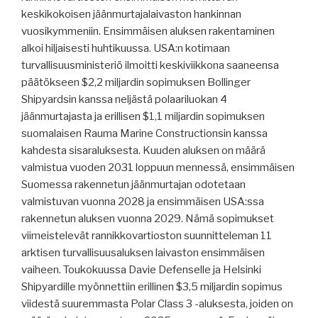
keskikokoisen jäänmurtajalaivaston hankinnan
vuosikymmeniin. Ensimmäisen aluksen rakentaminen
alkoi hiljaisesti huhtikuussa. USA:n kotimaan
turvallisuusministeriö ilmoitti keskiviikkona saaneensa
päätökseen $2,2 miljardin sopimuksen Bollinger
Shipyardsin kanssa neljästä polaariluokan 4
jäänmurtajasta ja erillisen $1,1 miljardin sopimuksen
suomalaisen Rauma Marine Constructionsin kanssa
kahdesta sisaraluksesta. Kuuden aluksen on määrä
valmistua vuoden 2031 loppuun mennessä, ensimmäisen
Suomessa rakennetun jäänmurtajan odotetaan
valmistuvan vuonna 2028 ja ensimmäisen USA:ssa
rakennetun aluksen vuonna 2029. Nämä sopimukset
viimeistelevät rannikkovartioston suunnitteleman 11
arktisen turvallisuusaluksen laivaston ensimmäisen
vaiheen. Toukokuussa Davie Defenselle ja Helsinki
Shipyardille myönnettiin erillinen $3,5 miljardin sopimus
viidestä suuremmasta Polar Class 3 -aluksesta, joiden on