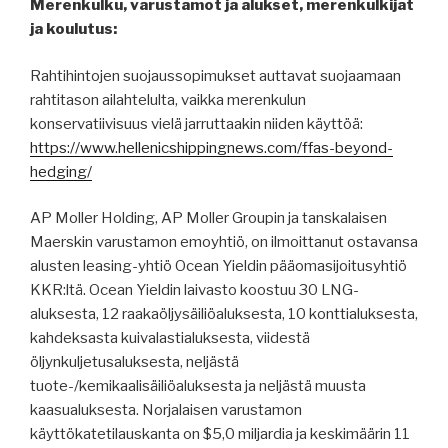
Merenkulku, varustamot ja alukset, merenkulkijat
ja koulutus:
Rahtihintojen suojaussopimukset auttavat suojaamaan
rahtitason ailahtelulta, vaikka merenkulun
konservatiivisuus vielä jarruttaakin niiden käyttöä:
https://www.hellenicshippingnews.com/ffas-beyond-
hedging/
AP Moller Holding, AP Moller Groupin ja tanskalaisen
Maerskin varustamon emoyhtiö, on ilmoittanut ostavansa
alusten leasing-yhtiö Ocean Yieldin pääomasijoitusyhtiö
KKR:ltä. Ocean Yieldin laivasto koostuu 30 LNG-
aluksesta, 12 raakaöljysäiliöaluksesta, 10 konttialuksesta,
kahdeksasta kuivalastialuksesta, viidestä
öljynkuljetusaluksesta, neljästä
tuote-/kemikaalisäiliöaluksesta ja neljästä muusta
kaasualuksesta. Norjalaisen varustamon
käyttökatetilauskanta on $5,0 miljardia ja keskimäärin 11