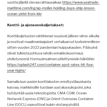
vuotta jäljellä olevaa rahtausaikaa:
https://www.seatrade-
maritime.com/lng/ap-moller-holding-buys-ship-lessor-
ocean-yield-from-kkr
Kontti- ja ajoneuvokuljetukset:
Konttikuljetusten rahtihinnat nousivat jälleen viime viikolla
ja nostivat maailmanlaajuiset vertailuarvot korkeimmilleen
sitten vuoden 2022 pandemian huippukauden. Pääsyinä
olivat tulleista johtuva rahdin ennakkokuormaus
yhdistyneenä Hormuzinsalmen pitkittyneisiin häiriöihin:
https://splash247.com/container-spot-rates-hit-four-
year-highs/
Samalla kun uusien konttialusten ennätystilauskanta
kasvaa, markkinoille tuodaan uusi alussukupolvi, joka
hyödyntää uusia teknologioita. CMA CGM, Ocean
Network Express (ONE) ja Orient Overseas Container
Line (OOCL) saavuttivat kukin virstanpylväitä