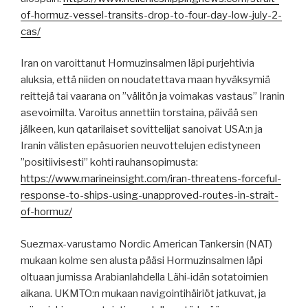
of-hormuz-vessel-transits-drop-to-four-day-low-july-2-
cas/
Iran on varoittanut Hormuzinsalmen läpi purjehtivia
aluksia, että niiden on noudatettava maan hyväksymiä
reittejä tai vaarana on ”välitön ja voimakas vastaus” Iranin
asevoimilta. Varoitus annettiin torstaina, päivää sen
jälkeen, kun qatarilaiset sovittelijat sanoivat USA:n ja
Iranin välisten epäsuorien neuvottelujen edistyneen
”positiivisesti” kohti rauhansopimusta:
https://www.marineinsight.com/iran-threatens-forceful-
response-to-ships-using-unapproved-routes-in-strait-
of-hormuz/
Suezmax-varustamo Nordic American Tankersin (NAT)
mukaan kolme sen alusta pääsi Hormuzinsalmen läpi
oltuaan jumissa Arabianlahdella Lähi-idän sotatoimien
aikana. UKMTO:n mukaan navigointihäiriöt jatkuvat, ja