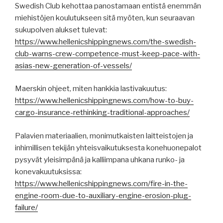
Swedish Club kehottaa panostamaan entistä enemmän
miehistöjen koulutukseen sitä myöten, kun seuraavan
sukupolven alukset tulevat:
https://www.hellenicshippingnews.com/the-swedish-
club-warns-crew-competence-must-keep-pace-with-
asias-new-generation-of-vessels/
Maerskin ohjeet, miten hankkia lastivakuutus:
https://www.hellenicshippingnews.com/how-to-buy-
cargo-insurance-rethinking-traditional-approaches/
Palavien materiaalien, monimutkaisten laitteistojen ja
inhimillisen tekijän yhteisvaikutuksesta konehuonepalot
pysyvät yleisimpänä ja kalliimpana uhkana runko- ja
konevakuutuksissa:
https://www.hellenicshippingnews.com/fire-in-the-
engine-room-due-to-auxiliary-engine-erosion-plug-
failure/