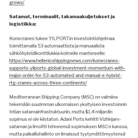
grows/
Satamat, terminaalit, takamaakuljetukset ja
logistiikka:
Konecranes tukee YILPORT:in investointiohjelmaa
toimittamalla 53 automaattista ja manuaalista
sähköhybridikonttilukkia kolmelle mantereelle:
https://www.hellenicshippingnews.com/konecranes-
supports-yilports-global-investment-momentum-with-
major-order-for-53-automated-and-manual-e-hybrid-
rtg-cranes-across-three-continents/
Mediterranean Shipping Company (MSC) on valmiina
tekemään suurimman ulkomaisen yksityisen investoinnin
Intian satamainfrastruktuuriin, mutta $1,4 miljardin
sopimus ei ole kiistaton. Adani Ports kehitti Vizhinjam-
sataman ja ilmoitti tehneensä sopimuksen MSC:n kanssa,
mutta paikallishallinto on ilmaissut tyytymättömyytensä