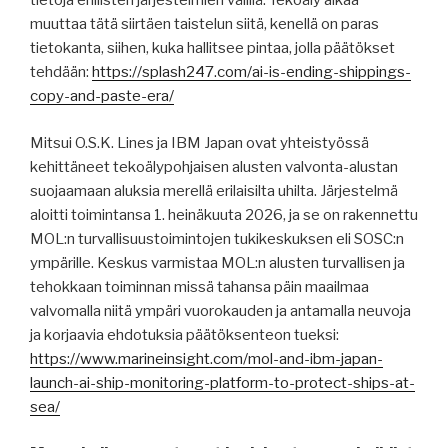
tietoja erillisten järjestelmien välillä. Tekoäly alkaa
muuttaa tätä siirtäen taistelun siitä, kenellä on paras
tietokanta, siihen, kuka hallitsee pintaa, jolla päätökset
tehdään:
https://splash247.com/ai-is-ending-shippings-
copy-and-paste-era/
Mitsui O.S.K. Lines ja IBM Japan ovat yhteistyössä
kehittäneet tekoälypohjaisen alusten valvonta-alustan
suojaamaan aluksia merellä erilaisilta uhilta. Järjestelmä
aloitti toimintansa 1. heinäkuuta 2026, ja se on rakennettu
MOL:n turvallisuustoimintojen tukikeskuksen eli SOSC:n
ympärille. Keskus varmistaa MOL:n alusten turvallisen ja
tehokkaan toiminnan missä tahansa päin maailmaa
valvomalla niitä ympäri vuorokauden ja antamalla neuvoja
ja korjaavia ehdotuksia päätöksenteon tueksi:
https://www.marineinsight.com/mol-and-ibm-japan-
launch-ai-ship-monitoring-platform-to-protect-ships-at-
sea/