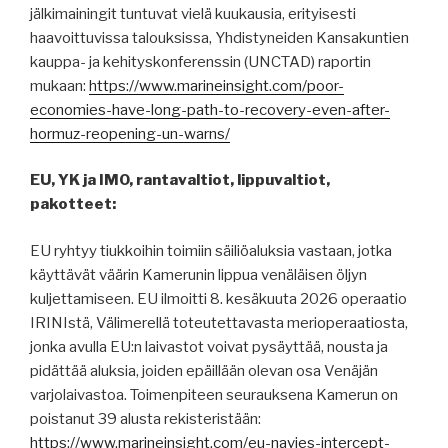
jälkimainingit tuntuvat vielä kuukausia, erityisesti
haavoittuvissa talouksissa, Yhdistyneiden Kansakuntien
kauppa- ja kehityskonferenssin (UNCTAD) raportin
mukaan:
https://www.marineinsight.com/poor-
economies-have-long-path-to-recovery-even-after-
hormuz-reopening-un-warns/
EU, YK ja IMO, rantavaltiot, lippuvaltiot,
pakotteet:
EU ryhtyy tiukkoihin toimiin säiliöaluksia vastaan, jotka
käyttävät väärin Kamerunin lippua venäläisen öljyn
kuljettamiseen. EU ilmoitti 8. kesäkuuta 2026 operaatio
IRINIstä, Välimerellä toteutettavasta merioperaatiosta,
jonka avulla EU:n laivastot voivat pysäyttää, nousta ja
pidättää aluksia, joiden epäillään olevan osa Venäjän
varjolaivastoa. Toimenpiteen seurauksena Kamerun on
poistanut 39 alusta rekisteristään:
https://www.marineinsight.com/eu-navies-intercept-