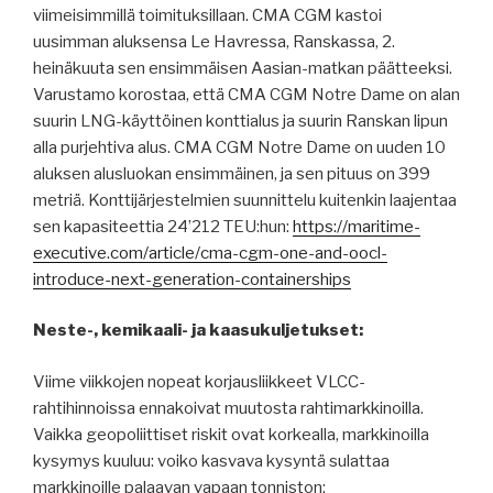
viimeisimmillä toimituksillaan. CMA CGM kastoi
uusimman aluksensa Le Havressa, Ranskassa, 2.
heinäkuuta sen ensimmäisen Aasian-matkan päätteeksi.
Varustamo korostaa, että CMA CGM Notre Dame on alan
suurin LNG-käyttöinen konttialus ja suurin Ranskan lipun
alla purjehtiva alus. CMA CGM Notre Dame on uuden 10
aluksen alusluokan ensimmäinen, ja sen pituus on 399
metriä. Konttijärjestelmien suunnittelu kuitenkin laajentaa
sen kapasiteettia 24’212 TEU:hun:
https://maritime-
executive.com/article/cma-cgm-one-and-oocl-
introduce-next-generation-containerships
Neste-, kemikaali- ja kaasukuljetukset:
Viime viikkojen nopeat korjausliikkeet VLCC-
rahtihinnoissa ennakoivat muutosta rahtimarkkinoilla.
Vaikka geopoliittiset riskit ovat korkealla, markkinoilla
kysymys kuuluu: voiko kasvava kysyntä sulattaa
markkinoille palaavan vapaan tonniston: