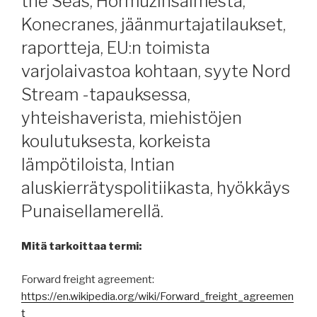
the Seas, Hormuzinsalmesta,
Konecranes, jäänmurtajatilaukset,
raportteja, EU:n toimista
varjolaivastoa kohtaan, syyte Nord
Stream -tapauksessa,
yhteishaverista, miehistöjen
koulutuksesta, korkeista
lämpötiloista, Intian
aluskierrätyspolitiikasta, hyökkäys
Punaisellamerellä.
Mitä tarkoittaa termi:
Forward freight agreement:
https://en.wikipedia.org/wiki/Forward_freight_agreemen
t