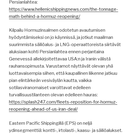
Persianlahtea:
https://www.hellenicshippingnews.com/the-tonnage-
math-behind-a-hormuz-reopening/
Kilpailu Hormuzinsalmen odotetun avautumisen
hyödyntämiseksi on jo käynnissä, ja jotkut maailman
suurimmista säiliöalus- ja LNG-operaattoreista siirtävät
aluksiaan kohti Persianlahtea ennen perjantaina
Genevessä allekirjoitettavaa USA:n ja Iranin välistä
rauhansopimusta. Varustamot näyttävät olevan yhä
luottavaisempia siihen, että kaupallinen liikenne jatkuu
pian elintärkeän vesiväylän kautta, vaikka
sotilasviranomaiset varoittavat edelleen
turvallisuustilanteen olevan edelleen hauras:
https://splash247.com/fleets-reposition-for-hormuz-
reopening-ahead-of-us-iran-deal/
Eastern Pacific Shippingillä (EPS) on neljä
ydinsegmenttiä: kontti-, irtolasti-, kaasu- ja säiliöalukset.