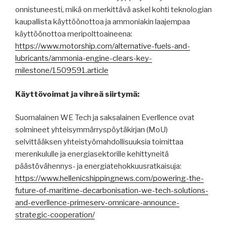
onnistuneesti, mikä on merkittävä askel kohti teknologian
kaupallista käyttöönottoa ja ammoniakin laajempaa
käyttöönottoa meripolttoaineena:
https://www.motorship.com/alternative-fuels-and-
lubricants/ammonia-engine-clears-key-
milestone/1509591.article
Käyttövoimat ja vihreä siirtymä:
Suomalainen WE Tech ja saksalainen Everllence ovat
solmineet yhteisymmärryspöytäkirjan (MoU)
selvittääksen yhteistyömahdollisuuksia toimittaa
merenkululle ja energiasektorille kehittyneitä
päästövähennys- ja energiatehokkuusratkaisuja:
https://www.hellenicshippingnews.com/powering-the-
future-of-maritime-decarbonisation-we-tech-solutions-
and-everllence-primeserv-omnicare-announce-
strategic-cooperation/