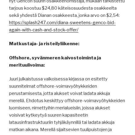
nyt Gencon suurin osakkeenomistaja, mukaan tarkistettu
tarjous koostuu $24,80 käteisosuudesta osakkeelta
sekä yhdestä Dianan osakkeesta, jonka arvo on $2,54:
https://splash247.com/diana-sweetens-genco-bid-
again-with-cash-and-stock-offer/
Matkustaja- ja risteilyliikenne:
Offshore, syvänmeren kaivostoiminta ja
merituulivoima:
Juuri julkaistussa valkoisessa kirjassa on esitetty
suunnitelmat offshore-voimavyöhykkeiden
perustamisesta, jotta alukset voivat ladata akkuja
merellä. Ehdotus keskittyy offshore-voimavyöhykkeiden
luomiseen, nimettyihin merialueisiin, joissa alukset
voisivat kytkeytyä suuren kapasiteetin
latausinfrastruktuuriin tyhjäkäynnillä tai ladata akkuja
matkan aikana. Merellä sijaitsevien tuulipuistojen ja