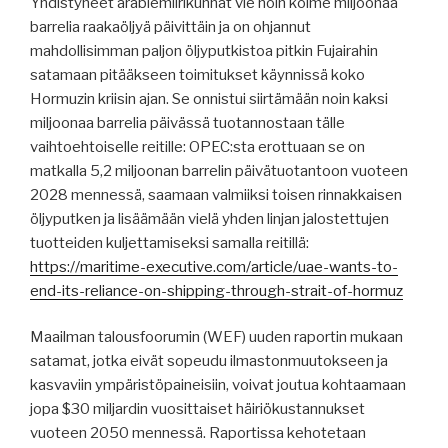
Yhdistyneet arabiemiirikunnat vie noin kolme miljoonaa
barrelia raakaöljyä päivittäin ja on ohjannut
mahdollisimman paljon öljyputkistoa pitkin Fujairahin
satamaan pitääkseen toimitukset käynnissä koko
Hormuzin kriisin ajan. Se onnistui siirtämään noin kaksi
miljoonaa barrelia päivässä tuotannostaan ​​tälle
vaihtoehtoiselle reitille: OPEC:sta erottuaan se on
matkalla 5,2 miljoonan barrelin päivätuotantoon vuoteen
2028 mennessä, saamaan valmiiksi toisen rinnakkaisen
öljyputken ja lisäämään vielä yhden linjan jalostettujen
tuotteiden kuljettamiseksi samalla reitillä:
https://maritime-executive.com/article/uae-wants-to-
end-its-reliance-on-shipping-through-strait-of-hormuz
Maailman talousfoorumin (WEF) uuden raportin mukaan
satamat, jotka eivät sopeudu ilmastonmuutokseen ja
kasvaviin ympäristöpaineisiin, voivat joutua kohtaamaan
jopa $30 miljardin vuosittaiset häiriökustannukset
vuoteen 2050 mennessä. Raportissa kehotetaan