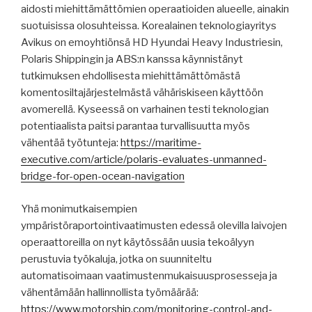
aidosti miehittämättömien operaatioiden alueelle, ainakin
suotuisissa olosuhteissa. Korealainen teknologiayritys
Avikus on emoyhtiönsä HD Hyundai Heavy Industriesin,
Polaris Shippingin ja ABS:n kanssa käynnistänyt
tutkimuksen ehdollisesta miehittämättömästä
komentosiltajärjestelmästä vähäriskiseen käyttöön
avomerellä. Kyseessä on varhainen testi teknologian
potentiaalista paitsi parantaa turvallisuutta myös
vähentää työtunteja:
https://maritime-
executive.com/article/polaris-evaluates-unmanned-
bridge-for-open-ocean-navigation
Yhä monimutkaisempien
ympäristöraportointivaatimusten edessä olevilla laivojen
operaattoreilla on nyt käytössään uusia tekoälyyn
perustuvia työkaluja, jotka on suunniteltu
automatisoimaan vaatimustenmukaisuusprosesseja ja
vähentämään hallinnollista työmäärää:
https://www.motorship.com/monitoring-control-and-