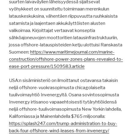
suurten laivaväylien läheisyydessä sijaitsevat
vyöhykkeet on suunniteltu toimimaan merenkulun
latauskeskuksina, vähentäen riippuvuutta ruuhkaisista
satamista ja laajentaen akkukäyttöisten alusten
valikoimaa. Kirjoittajat vertaavat konseptia
sähköajoneuvojen moottoritien latausinfrastruktuuriin,
jossa offshore-latauspisteiden ketju ulottuisi Ranskasta
Suomeen:
https://www.maritimejournal.com/marine-
construction/offshore-power-zones-plans-revealed-to-
ease-port-pressure/1509583.article
USA:n sisäministeriö on ilmoittanut ostavansa takaisin
neljä offshore-vuokrasopimusta chicagolaiselta
tuulivoimayhtiö Invenergyltä. Osana sovintosopimusta
Invenergy irtisanoo vapaaehtoisesti tytäryhtiöidensä
neljä offshore-tuulivoimasopimusta New Yorkin lahdella,
Kaliforniassa ja Mainenlahdella $765 miljoonalla:
https://splash247.com/trump-administration-to-buy-
back-four-offshore-wind-leases-from-invenergy/