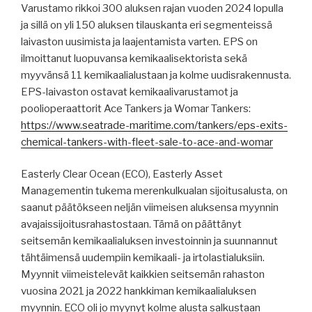
Varustamo rikkoi 300 aluksen rajan vuoden 2024 lopulla
ja sillä on yli 150 aluksen tilauskanta eri segmenteissä
laivaston uusimista ja laajentamista varten. EPS on
ilmoittanut luopuvansa kemikaalisektorista sekä
myyvänsä 11 kemikaalialustaan ja kolme uudisrakennusta.
EPS-laivaston ostavat kemikaalivarustamot ja
poolioperaattorit Ace Tankers ja Womar Tankers:
https://www.seatrade-maritime.com/tankers/eps-exits-
chemical-tankers-with-fleet-sale-to-ace-and-womar
Easterly Clear Ocean (ECO), Easterly Asset
Managementin tukema merenkulkualan sijoitusalusta, on
saanut päätökseen neljän viimeisen aluksensa myynnin
avajaissijoitusrahastostaan. Tämä on päättänyt
seitsemän kemikaalialuksen investoinnin ja suunnannut
tähtäimensä uudempiin kemikaali- ja irtolastialuksiin.
Myynnit viimeistelevät kaikkien seitsemän rahaston
vuosina 2021 ja 2022 hankkiman kemikaalialuksen
myynnin. ECO oli jo myynyt kolme alusta salkustaan ​​