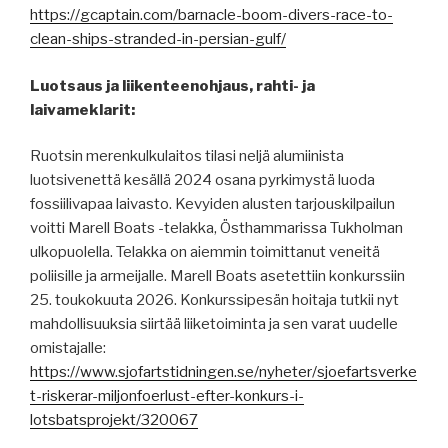
https://gcaptain.com/barnacle-boom-divers-race-to-
clean-ships-stranded-in-persian-gulf/
Luotsaus ja liikenteenohjaus, rahti- ja
laivameklarit:
Ruotsin merenkulkulaitos tilasi neljä alumiinista
luotsivenettä kesällä 2024 osana pyrkimystä luoda
fossiilivapaa laivasto. Kevyiden alusten tarjouskilpailun
voitti Marell Boats -telakka, Östhammarissa Tukholman
ulkopuolella. Telakka on aiemmin toimittanut veneitä
poliisille ja armeijalle. Marell Boats asetettiin konkurssiin
25. toukokuuta 2026. Konkurssipesän hoitaja tutkii nyt
mahdollisuuksia siirtää liiketoiminta ja sen varat uudelle
omistajalle:
https://www.sjofartstidningen.se/nyheter/sjoefartsverke
t-riskerar-miljonfoerlust-efter-konkurs-i-
lotsbatsprojekt/320067