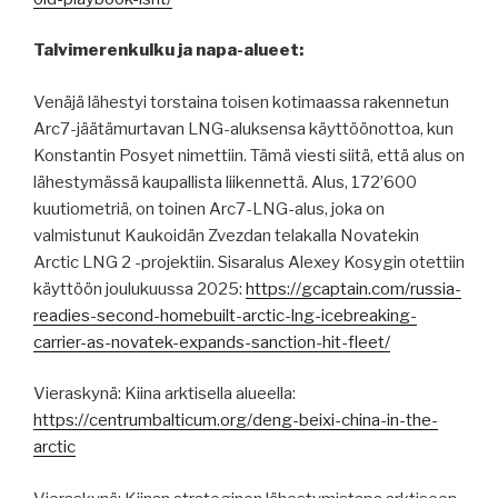
Talvimerenkulku ja napa-alueet:
Venäjä lähestyi torstaina toisen kotimaassa rakennetun
Arc7-jäätämurtavan LNG-aluksensa käyttöönottoa, kun
Konstantin Posyet nimettiin. Tämä viesti siitä, että alus on
lähestymässä kaupallista liikennettä. Alus, 172’600
kuutiometriä, on toinen Arc7-LNG-alus, joka on
valmistunut Kaukoidän Zvezdan telakalla Novatekin
Arctic LNG 2 -projektiin. Sisaralus Alexey Kosygin otettiin
käyttöön joulukuussa 2025:
https://gcaptain.com/russia-
readies-second-homebuilt-arctic-lng-icebreaking-
carrier-as-novatek-expands-sanction-hit-fleet/
Vieraskynä: Kiina arktisella alueella:
https://centrumbalticum.org/deng-beixi-china-in-the-
arctic