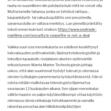
rauha on suunnilleen niin puhdasta kuin mitä ne voivat olla.
Mutta kenelle tahansa, jonka on tehtävä rahtaus-,
kaupankäynti- tai vakuutuspäätös sen perusteella,
sanamuodolla on valtava merkitys. Lue pienellä präntätty
teksti ennen kuin luet otsikon:
https://www.seatrade-
maritime.com/security/a-ceasefire-is-not-a-deal
Vaikka suuri osa merenkulusta on edelleen keskittynyt
tulevaisuuden polttoaineisiin, läpimurtoteknologioihin ja
tekoälyn lupauksiin, norjalaisen alusten optimointiin
erikoistuneen Manta Marine Technologiesin johtaja
uskoo, että alan suurimmat hyödyt tulevat jo olemassa
olevien työkalujen paremmasta hyödyntämisestä. Hän ei
odota mitään mullistavaa teknologista läpimurtoa
seuraavan 12 kuukauden aikana. Sen sijaan merenkulun
välitön haaste on paljon käytännöllisempi: ottaa käyttöön
olemassa olevia ratkaisuja tehokkaammin ja samalla
rakentaa perustaa alan hiilidioksidipäästöjen