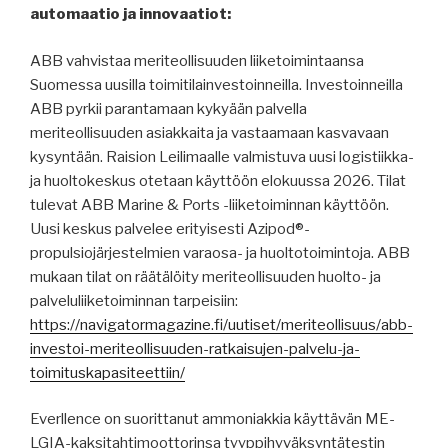
automaatio ja innovaatiot:
ABB vahvistaa meriteollisuuden liiketoimintaansa
Suomessa uusilla toimitilainvestoinneilla. Investoinneilla
ABB pyrkii parantamaan kykyään palvella
meriteollisuuden asiakkaita ja vastaamaan kasvavaan
kysyntään. Raision Leilimaalle valmistuva uusi logistiikka-
ja huoltokeskus otetaan käyttöön elokuussa 2026. Tilat
tulevat ABB Marine & Ports -liiketoiminnan käyttöön.
Uusi keskus palvelee erityisesti Azipod®-
propulsiojärjestelmien varaosa- ja huoltotoimintoja. ABB
mukaan tilat on räätälöity meriteollisuuden huolto- ja
palveluliiketoiminnan tarpeisiin:
https://navigatormagazine.fi/uutiset/meriteollisuus/abb-
investoi-meriteollisuuden-ratkaisujen-palvelu-ja-
toimituskapasiteettiin/
Everllence on suorittanut ammoniakkia käyttävän ME-
LGIA-kaksitahtimoottorinsa tyyppihyväksyntätestin