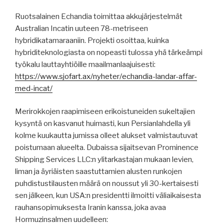
Ruotsalainen Echandia toimittaa akkujärjestelmät
Australian Incatin uuteen 78-metriseen
hybridikatamaraaniin. Projekti osoittaa, kuinka
hybriditeknologiasta on nopeasti tulossa yhä tärkeämpi
työkalu lauttayhtiöille maailmanlaajuisesti:
https://www.sjofart.ax/nyheter/echandia-landar-affar-
med-incat/
Merirokkojen raapimiseen erikoistuneiden sukeltajien
kysyntä on kasvanut huimasti, kun Persianlahdella yli
kolme kuukautta jumissa olleet alukset valmistautuvat
poistumaan alueelta. Dubaissa sijaitsevan Prominence
Shipping Services LLC:n ylitarkastajan mukaan levien,
liman ja äyriäisten saastuttamien alusten runkojen
puhdistustilausten määrä on noussut yli 30-kertaisesti
sen jälkeen, kun USA:n presidentti ilmoitti väliaikaisesta
rauhansopimuksesta Iranin kanssa, joka avaa
Hormuzinsalmen uudelleen: