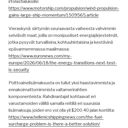
irtolastialuksille:
https://www.motorship.com/propulsion/wind-propulsion-
gains-large-ship-momentum/1509565.article
Vieraskynä: siirtymän seuraavasta vaiheesta vahvimmin
selviävät maat, joilla on monipuoliset energiajärjestelmät,
jotka pysyvät turvallisina, kohtuuhintaisina ja kestävinä
epävarmemmassa maailmassa:
https://www.euronews.com/my-
europe/2026/06/18/the-energy-transitions-next-test-
is-security
Polttoainelisämaksusta on tullut yksi haastavimmista ja
ennakoimattomimmista valtamerirahtien
komponenteista. Rahdinantajat kohtaavat eri
varustamoiden välillä samalla reitillä eri suuruisia
lisämaksuja, joiden ero voi olla yli $200 40 jalan kontilta:
https://www.hellenicshippingnews.com/the-fuel-
surcharge-problem-is-there-a-better-solution/