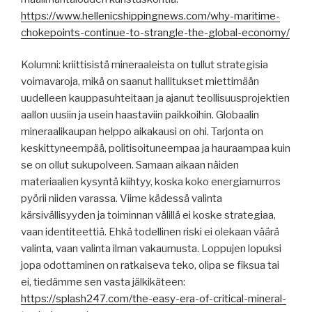
https://www.hellenicshippingnews.com/why-maritime-
chokepoints-continue-to-strangle-the-global-economy/
Kolumni: kriittisistä mineraaleista on tullut strategisia
voimavaroja, mikä on saanut hallitukset miettimään
uudelleen kauppasuhteitaan ja ajanut teollisuusprojektien
aallon uusiin ja usein haastaviin paikkoihin. Globaalin
mineraalikaupan helppo aikakausi on ohi. Tarjonta on
keskittyneempää, politisoituneempaa ja hauraampaa kuin
se on ollut sukupolveen. Samaan aikaan näiden
materiaalien kysyntä kiihtyy, koska koko energiamurros
pyörii niiden varassa. Viime kädessä valinta
kärsivällisyyden ja toiminnan välillä ei koske strategiaa,
vaan identiteettiä. Ehkä todellinen riski ei olekaan väärä
valinta, vaan valinta ilman vakaumusta. Loppujen lopuksi
jopa odottaminen on ratkaiseva teko, olipa se fiksua tai
ei, tiedämme sen vasta jälkikäteen:
https://splash247.com/the-easy-era-of-critical-mineral-