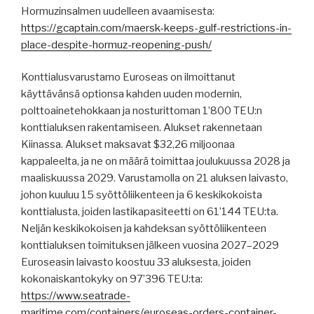
Hormuzinsalmen uudelleen avaamisesta:
https://gcaptain.com/maersk-keeps-gulf-restrictions-in-
place-despite-hormuz-reopening-push/
Konttialusvarustamo Euroseas on ilmoittanut
käyttävänsä optionsa ​​kahden uuden modernin,
polttoainetehokkaan ja nosturittoman 1’800 TEU:n
konttialuksen rakentamiseen. Alukset rakennetaan
Kiinassa. Alukset maksavat $32,26 miljoonaa
kappaleelta, ja ne on määrä toimittaa joulukuussa 2028 ja
maaliskuussa 2029. Varustamolla on 21 aluksen laivasto,
johon kuuluu 15 syöttöliikenteen ja 6 keskikokoista
konttialusta, joiden lastikapasiteetti on 61’144 TEU:ta.
Neljän keskikokoisen ja kahdeksan syöttöliikenteen
konttialuksen toimituksen jälkeen vuosina 2027–2029
Euroseasin laivasto koostuu 33 aluksesta, joiden
kokonaiskantokyky on 97’396 TEU:ta:
https://www.seatrade-
maritime.com/containers/euroseas-orders-container-