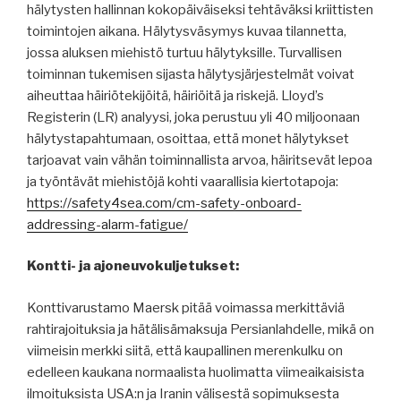
hälytysten hallinnan kokopäiväiseksi tehtäväksi kriittisten
toimintojen aikana. Hälytysväsymys kuvaa tilannetta,
jossa aluksen miehistö turtuu hälytyksille. Turvallisen
toiminnan tukemisen sijasta hälytysjärjestelmät voivat
aiheuttaa häiriötekijöitä, häiriöitä ja riskejä. Lloyd’s
Registerin (LR) analyysi, joka perustuu yli 40 miljoonaan
hälytystapahtumaan, osoittaa, että monet hälytykset
tarjoavat vain vähän toiminnallista arvoa, häiritsevät lepoa
ja työntävät miehistöjä kohti vaarallisia kiertotapoja:
https://safety4sea.com/cm-safety-onboard-
addressing-alarm-fatigue/
Kontti- ja ajoneuvokuljetukset:
Konttivarustamo Maersk pitää voimassa merkittäviä
rahtirajoituksia ja hätälisämaksuja Persianlahdelle, mikä on
viimeisin merkki siitä, että kaupallinen merenkulku on
edelleen kaukana normaalista huolimatta viimeaikaisista
ilmoituksista USA:n ja Iranin välisestä sopimuksesta