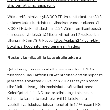
ship-pair-at-cimc-sinopacific
Välimerellä toimivien yli 8’000 TEU:n konttialusten määrä
on lähes kaksinkertaistunut viimeisen vuoden aikana. Yli
8’000 TEU:n konttialusten määrä Välimeren liikenteessä
on noussut yhdeksästä 16:een viimeisen 12 kuukauden
aikana, mikä on 78 % kasvu:
https://splash247.com/big-
boxships-flood-into-mediterranean-trades/
Neste-, kemikaali- ja kaasukuljetukset:
QatarEnergy on valmis aloittamaan uudelleen LNG:n
tuotannon Ras Laffanin LNG-tehtaallaan erittäin nopeasti
ja saattaa saavuttaa kuukauden kuluessa täyden tehon
niissä laitoksissa, joihin Iranin iskut eivät vaikuttaneet.
Kaksi Qatarin 14 LNG-tuotantolinjasta ja toinen sen
kahdesta kaasusta nesteeksi (GTL) -laitoksesta
vaurioituivat iskuissa, joissa menetettiin 17 % maan LNG-