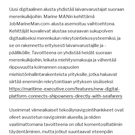
Uusi digitaalinen alusta yhdistää laivanvarustajat suoraan
merenkulkijoihin. Marine MANin kehittämä
JobMarineMan.com-alusta asemoituu vaihtoehtona.
Kehittäjät kuvailevat alustaa seuraavan sukupolven
digitaaliseksi merenkulun rekrytointiekosysteemiksi, ja
se on rakennettu erityisesti laivanvarustajille ja -
päälliköille. Tavoitteena on yhdistää heidät suoraan
merenkulkijoihin, leikata miehitysmaksuja ja vähentää
riippuvuutta kolmannen osapuolen
miehistönhallintarakenteista yrityksille, jotka haluavat
siirtää enemmän rekrytointiaan yrityksen sisäiseksi:
https://maritime-executive.com/features/new-digital-
platform-connects-shipowners-directly-with-seafarers
Useimmat viimeaikaiset tekoälynavigointihankkeet ovat
olleet avustetun navigoinnin alueella, ja niiden
vaatimattomana tavoitteena on ollut komentosiltatiimin
täydentäminen, mutta jotkut suuntaavat eteenpäin