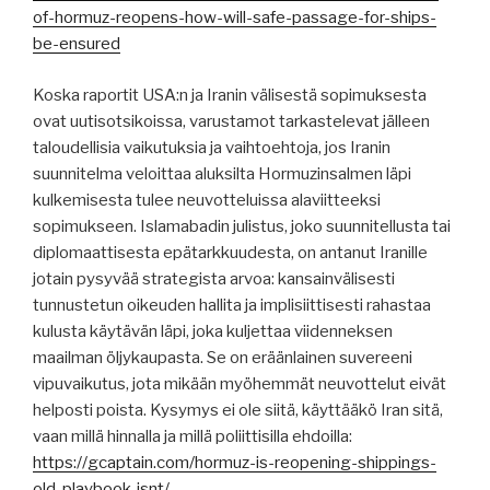
of-hormuz-reopens-how-will-safe-passage-for-ships-
be-ensured
Koska raportit USA:n ja Iranin välisestä sopimuksesta
ovat uutisotsikoissa, varustamot tarkastelevat jälleen
taloudellisia vaikutuksia ja vaihtoehtoja, jos Iranin
suunnitelma veloittaa aluksilta Hormuzinsalmen läpi
kulkemisesta tulee neuvotteluissa alaviitteeksi
sopimukseen. Islamabadin julistus, joko suunnitellusta tai
diplomaattisesta epätarkkuudesta, on antanut Iranille
jotain pysyvää strategista arvoa: kansainvälisesti
tunnustetun oikeuden hallita ja implisiittisesti rahastaa
kulusta käytävän läpi, joka kuljettaa viidenneksen
maailman öljykaupasta. Se on eräänlainen suvereeni
vipuvaikutus, jota mikään myöhemmät neuvottelut eivät
helposti poista. Kysymys ei ole siitä, käyttääkö Iran sitä,
vaan millä hinnalla ja millä poliittisilla ehdoilla:
https://gcaptain.com/hormuz-is-reopening-shippings-
old-playbook-isnt/