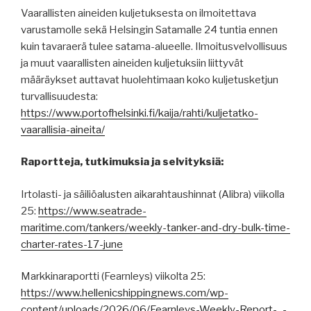
Vaarallisten aineiden kuljetuksesta on ilmoitettava
varustamolle sekä Helsingin Satamalle 24 tuntia ennen
kuin tavaraerä tulee satama-alueelle. Ilmoitusvelvollisuus
ja muut vaarallisten aineiden kuljetuksiin liittyvät
määräykset auttavat huolehtimaan koko kuljetusketjun
turvallisuudesta:
https://www.portofhelsinki.fi/kaija/rahti/kuljetatko-
vaarallisia-aineita/
Raportteja, tutkimuksia ja selvityksiä:
Irtolasti- ja säiliöalusten aikarahtaushinnat (Alibra) viikolla
25:
https://www.seatrade-
maritime.com/tankers/weekly-tanker-and-dry-bulk-time-
charter-rates-17-june
Markkinaraportti (Fearnleys) viikolta 25:
https://www.hellenicshippingnews.com/wp-
content/uploads/2026/06/Fearnleys-Weekly-Report-_-