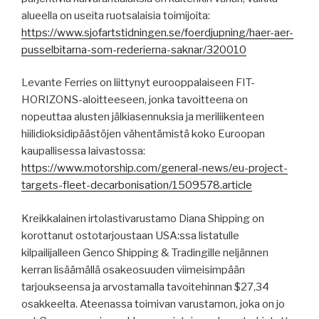
alueella on useita ruotsalaisia ​​toimijoita:
https://www.sjofartstidningen.se/foerdjupning/haer-aer-
pusselbitarna-som-rederierna-saknar/320010
Levante Ferries on liittynyt eurooppalaiseen FIT-
HORIZONS-aloitteeseen, jonka tavoitteena on
nopeuttaa alusten jälkiasennuksia ja meriliikenteen
hiilidioksidipäästöjen vähentämistä koko Euroopan
kaupallisessa laivastossa:
https://www.motorship.com/general-news/eu-project-
targets-fleet-decarbonisation/1509578.article
Kreikkalainen irtolastivarustamo Diana Shipping on
korottanut ostotarjoustaan ​​USA:ssa listatulle
kilpailijalleen Genco Shipping & Tradingille neljännen
kerran lisäämällä osakeosuuden viimeisimpään
tarjoukseensa ja arvostamalla tavoitehinnan $27,34
osakkeelta. Ateenassa toimivan varustamon, joka on jo