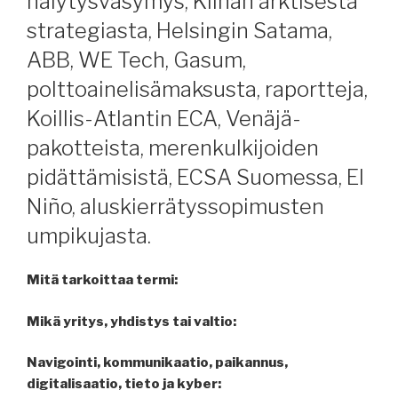
hälytysväsymys, Kiinan arktisesta
strategiasta, Helsingin Satama,
ABB, WE Tech, Gasum,
polttoainelisämaksusta, raportteja,
Koillis-Atlantin ECA, Venäjä-
pakotteista, merenkulkijoiden
pidättämisistä, ECSA Suomessa, El
Niño, aluskierrätyssopimusten
umpikujasta.
Mitä tarkoittaa termi:
Mikä yritys, yhdistys tai valtio:
Navigointi, kommunikaatio, paikannus,
digitalisaatio, tieto ja kyber: