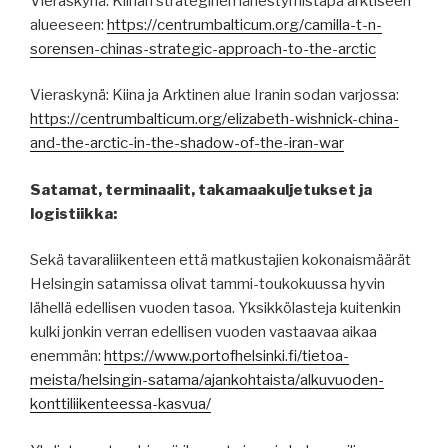
Vieraskynä: Kiinan strateginen lähestymistapa arktiseen
alueeseen:
https://centrumbalticum.org/camilla-t-n-
sorensen-chinas-strategic-approach-to-the-arctic
Vieraskynä: Kiina ja Arktinen alue Iranin sodan varjossa:
https://centrumbalticum.org/elizabeth-wishnick-china-
and-the-arctic-in-the-shadow-of-the-iran-war
Satamat, terminaalit, takamaakuljetukset ja
logistiikka:
Sekä tavaraliikenteen että matkustajien kokonaismäärät
Helsingin satamissa olivat tammi-toukokuussa hyvin
lähellä edellisen vuoden tasoa. Yksikkölasteja kuitenkin
kulki jonkin verran edellisen vuoden vastaavaa aikaa
enemmän:
https://www.portofhelsinki.fi/tietoa-
meista/helsingin-satama/ajankohtaista/alkuvuoden-
konttiliikenteessa-kasvua/