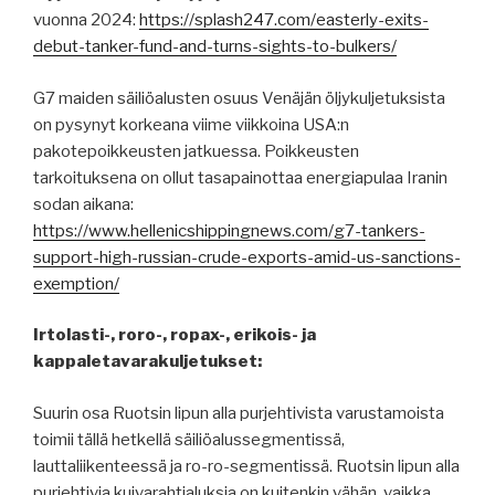
vuonna 2024:
https://splash247.com/easterly-exits-
debut-tanker-fund-and-turns-sights-to-bulkers/
G7 maiden säiliöalusten osuus Venäjän öljykuljetuksista
on pysynyt korkeana viime viikkoina USA:n
pakotepoikkeusten jatkuessa. Poikkeusten
tarkoituksena on ollut tasapainottaa energiapulaa Iranin
sodan aikana:
https://www.hellenicshippingnews.com/g7-tankers-
support-high-russian-crude-exports-amid-us-sanctions-
exemption/
Irtolasti-, roro-, ropax-, erikois- ja
kappaletavarakuljetukset:
Suurin osa Ruotsin lipun alla purjehtivista varustamoista
toimii tällä hetkellä säiliöalussegmentissä,
lauttaliikenteessä ja ro-ro-segmentissä. Ruotsin lipun alla
purjehtivia kuivarahtialuksia on kuitenkin vähän, vaikka