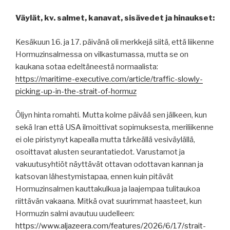
Väylät, kv. salmet, kanavat, sisävedet ja hinaukset:
Kesäkuun 16. ja 17. päivänä oli merkkejä siitä, että liikenne
Hormuzinsalmessa on vilkastumassa, mutta se on
kaukana sotaa edeltäneestä normaalista:
https://maritime-executive.com/article/traffic-slowly-
picking-up-in-the-strait-of-hormuz
Öljyn hinta romahti. Mutta kolme päivää sen jälkeen, kun
sekä Iran että USA ilmoittivat sopimuksesta, meriliikenne
ei ole piristynyt kapealla mutta tärkeällä vesiväylällä,
osoittavat alusten seurantatiedot. Varustamot ja
vakuutusyhtiöt näyttävät ottavan odottavan kannan ja
katsovan lähestymistapaa, ennen kuin pitävät
Hormuzinsalmen kauttakulkua ja laajempaa tulitaukoa
riittävän vakaana. Mitkä ovat suurimmat haasteet, kun
Hormuzin salmi avautuu uudelleen:
https://www.aljazeera.com/features/2026/6/17/strait-