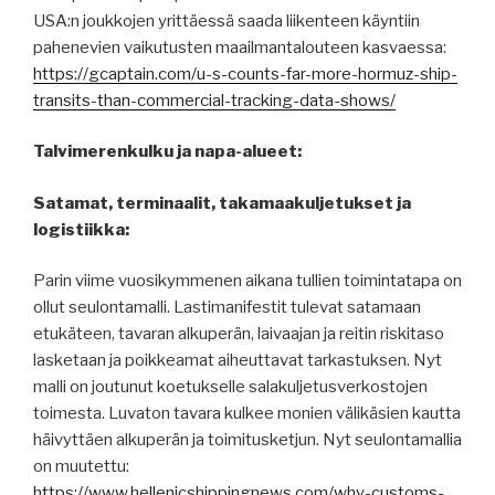
USA:n joukkojen yrittäessä saada liikenteen käyntiin
pahenevien vaikutusten maailmantalouteen kasvaessa:
https://gcaptain.com/u-s-counts-far-more-hormuz-ship-
transits-than-commercial-tracking-data-shows/
Talvimerenkulku ja napa-alueet:
Satamat, terminaalit, takamaakuljetukset ja
logistiikka:
Parin viime vuosikymmenen aikana tullien toimintatapa on
ollut seulontamalli. Lastimanifestit tulevat satamaan
etukäteen, tavaran alkuperän, laivaajan ja reitin riskitaso
lasketaan ja poikkeamat aiheuttavat tarkastuksen. Nyt
malli on joutunut koetukselle salakuljetusverkostojen
toimesta. Luvaton tavara kulkee monien välikäsien kautta
häivyttäen alkuperän ja toimitusketjun. Nyt seulontamallia
on muutettu:
https://www.hellenicshippingnews.com/why-customs-