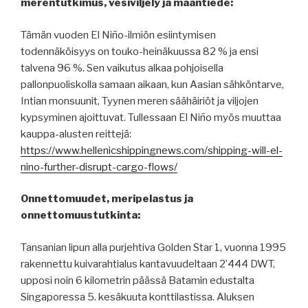
merentutkimus, vesiviljely ja maantiede:
Tämän vuoden El Niño-ilmiön esiintymisen
todennäköisyys on touko-heinäkuussa 82 % ja ensi
talvena 96 %. Sen vaikutus alkaa pohjoisella
pallonpuoliskolla samaan aikaan, kun Aasian sähköntarve,
Intian monsuunit, Tyynen meren säähäiriöt ja viljojen
kypsyminen ajoittuvat. Tullessaan El Niño myös muuttaa
kauppa-alusten reittejä:
https://www.hellenicshippingnews.com/shipping-will-el-
nino-further-disrupt-cargo-flows/
Onnettomuudet, meripelastus ja
onnettomuustutkinta:
Tansanian lipun alla purjehtiva Golden Star 1, vuonna 1995
rakennettu kuivarahtialus kantavuudeltaan 2’444 DWT,
upposi noin 6 kilometrin päässä Batamin edustalta
Singaporessa 5. kesäkuuta konttilastissa. Aluksen