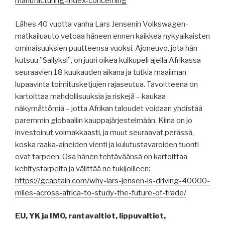
manufacturing-index-concerning
Lähes 40 vuotta vanha Lars Jensenin Volkswagen-
matkailuauto vetoaa häneen ennen kaikkea nykyaikaisten
ominaisuuksien puutteensa vuoksi. Ajoneuvo, jota hän
kutsuu ”Sallyksi”, on juuri oikea kulkupeli ajella Afrikassa
seuraavien 18 kuukauden aikana ja tutkia maailman
lupaavinta toimitusketjujen rajaseutua. Tavoitteena on
kartoittaa mahdollisuuksia ja riskejä – kaukaa
näkymättömiä – jotta Afrikan taloudet voidaan yhdistää
paremmin globaaliin kauppajärjestelmään. Kiina on jo
investoinut voimakkaasti, ja muut seuraavat perässä,
koska raaka-aineiden vienti ja kulutustavaroiden tuonti
ovat tarpeen. Osa hänen tehtäväänsä on kartoittaa
kehitystarpeita ja välittää ne tukijoilleen:
https://gcaptain.com/why-lars-jensen-is-driving-40000-
miles-across-africa-to-study-the-future-of-trade/
EU, YK ja IMO, rantavaltiot, lippuvaltiot,