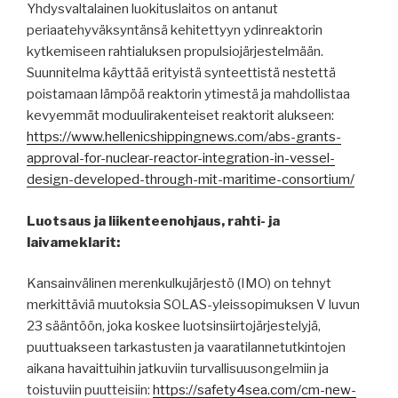
Yhdysvaltalainen luokituslaitos on antanut
periaatehyväksyntänsä kehitettyyn ydinreaktorin
kytkemiseen rahtialuksen propulsiojärjestelmään.
Suunnitelma käyttää erityistä synteettistä nestettä
poistamaan lämpöä reaktorin ytimestä ja mahdollistaa
kevyemmät moduulirakenteiset reaktorit alukseen:
https://www.hellenicshippingnews.com/abs-grants-
approval-for-nuclear-reactor-integration-in-vessel-
design-developed-through-mit-maritime-consortium/
Luotsaus ja liikenteenohjaus, rahti- ja
laivameklarit:
Kansainvälinen merenkulkujärjestö (IMO) on tehnyt
merkittäviä muutoksia SOLAS-yleissopimuksen V luvun
23 sääntöön, joka koskee luotsinsiirtojärjestelyjä,
puuttuakseen tarkastusten ja vaaratilannetutkintojen
aikana havaittuihin jatkuviin turvallisuusongelmiin ja
toistuviin puutteisiin:
https://safety4sea.com/cm-new-