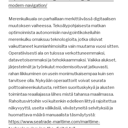
modern-navigation/
Merenkulkuala on parhaillaan merkittävässä digitaalisen
muutoksen vaiheessa. Tekoälypohjaisesta matkan
optimoinnista autonomisiin navigointikokeiluihin
merenkulku omaksuu teknologioita, jotka olisivat
vaikuttaneet kunnianhimoisilta vain muutama vuosi sitten.
Operatiivisesti ala on tulossa verkottuneemmaksi,
datavetoisemmaksi ja tehokkaammaksi. Vaikka alukset,
järjestelmät ja työnkulut modernisoituvat jatkuvasti,
rahan liikkuminen on usein monimutkaisempaa kuin sen
tarvitsee olla. Nykyään operaattorit voivat seurata
polttoaineenkulutusta, reittien suorituskykyä ja alusten
toimintaa reaaliajassa lähes mistä tahansa maailmassa.
Rahoitusvirtoihin voi kuitenkin edelleen liittyä rajoitettua
näkyvyyttä, useita välikäsiä, viivästyneitä selvityksiä ja
huomattava määrä manuaalista täsmäytystä:
https://www.seatrade-maritime.com/maritime-