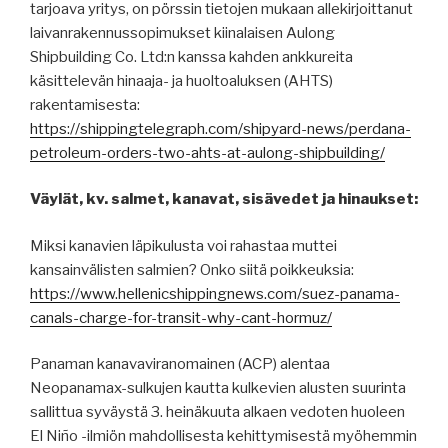
tarjoava yritys, on pörssin tietojen mukaan allekirjoittanut
laivanrakennussopimukset kiinalaisen Aulong
Shipbuilding Co. Ltd:n kanssa kahden ankkureita
käsittelevän hinaaja- ja huoltoaluksen (AHTS)
rakentamisesta:
https://shippingtelegraph.com/shipyard-news/perdana-
petroleum-orders-two-ahts-at-aulong-shipbuilding/
Väylät, kv. salmet, kanavat, sisävedet ja hinaukset:
Miksi kanavien läpikulusta voi rahastaa muttei
kansainvälisten salmien? Onko siitä poikkeuksia:
https://www.hellenicshippingnews.com/suez-panama-
canals-charge-for-transit-why-cant-hormuz/
Panaman kanavaviranomainen (ACP) alentaa
Neopanamax-sulkujen kautta kulkevien alusten suurinta
sallittua syväystä 3. heinäkuuta alkaen vedoten huoleen
El Niño -ilmiön mahdollisesta kehittymisestä myöhemmin