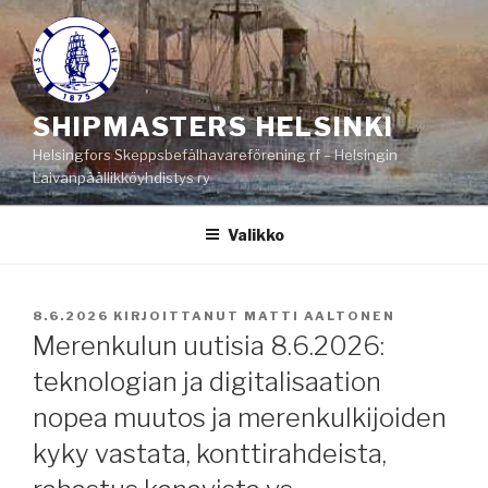
Siirry
sisältöön
SHIPMASTERS HELSINKI
Helsingfors Skeppsbefälhavareförening rf – Helsingin
Laivanpäällikköyhdistys ry
Valikko
JULKAISTU
8.6.2026
KIRJOITTANUT
MATTI AALTONEN
Merenkulun uutisia 8.6.2026:
teknologian ja digitalisaation
nopea muutos ja merenkulkijoiden
kyky vastata, konttirahdeista,