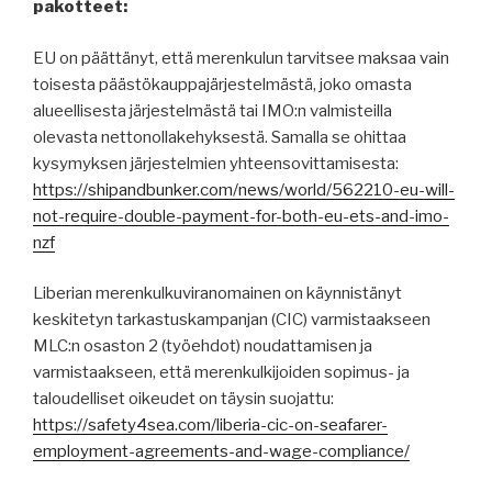
pakotteet:
EU on päättänyt, että merenkulun tarvitsee maksaa vain
toisesta päästökauppajärjestelmästä, joko omasta
alueellisesta järjestelmästä tai IMO:n valmisteilla
olevasta nettonollakehyksestä. Samalla se ohittaa
kysymyksen järjestelmien yhteensovittamisesta:
https://shipandbunker.com/news/world/562210-eu-will-
not-require-double-payment-for-both-eu-ets-and-imo-
nzf
Liberian merenkulkuviranomainen on käynnistänyt
keskitetyn tarkastuskampanjan (CIC) varmistaakseen
MLC:n osaston 2 (työehdot) noudattamisen ja
varmistaakseen, että merenkulkijoiden sopimus- ja
taloudelliset oikeudet on täysin suojattu:
https://safety4sea.com/liberia-cic-on-seafarer-
employment-agreements-and-wage-compliance/