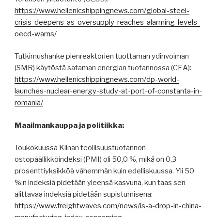
https://www.hellenicshippingnews.com/global-steel-
crisis-deepens-as-oversupply-reaches-alarming-levels-
oecd-warns/
Tutkimushanke pienreaktorien tuottaman ydinvoiman
(SMR) käytöstä sataman energian tuotannossa (CEA):
https://www.hellenicshippingnews.com/dp-world-
launches-nuclear-energy-study-at-port-of-constanta-in-
romania/
Maailmankauppa ja politiikka:
Toukokuussa Kiinan teollisuustuotannon
ostopäällikköindeksi (PMI) oli 50,0 %, mikä on 0,3
prosenttiyksikköä vähemmän kuin edelliskuussa. Yli 50
%:n indeksiä pidetään yleensä kasvuna, kun taas sen
alittavaa indeksiä pidetään supistumisena:
https://www.freightwaves.com/news/is-a-drop-in-china-