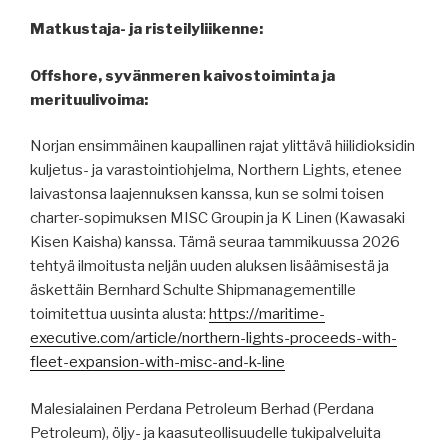
Matkustaja- ja risteilyliikenne:
Offshore, syvänmeren kaivostoiminta ja
merituulivoima:
Norjan ensimmäinen kaupallinen rajat ylittävä hiilidioksidin
kuljetus- ja varastointiohjelma, Northern Lights, etenee
laivastonsa laajennuksen kanssa, kun se solmi toisen
charter-sopimuksen MISC Groupin ja K Linen (Kawasaki
Kisen Kaisha) kanssa. Tämä seuraa tammikuussa 2026
tehtyä ilmoitusta neljän uuden aluksen lisäämisestä ja
äskettäin Bernhard Schulte Shipmanagementille
toimitettua uusinta alusta:
https://maritime-
executive.com/article/northern-lights-proceeds-with-
fleet-expansion-with-misc-and-k-line
Malesialainen Perdana Petroleum Berhad (Perdana
Petroleum), öljy- ja kaasuteollisuudelle tukipalveluita