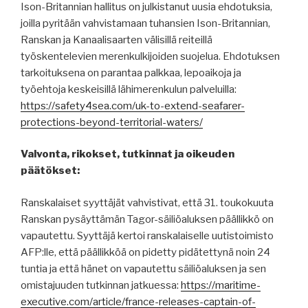
Ison-Britannian hallitus on julkistanut uusia ehdotuksia,
joilla pyritään vahvistamaan tuhansien Ison-Britannian,
Ranskan ja Kanaalisaarten välisillä reiteillä
työskentelevien merenkulkijoiden suojelua. Ehdotuksen
tarkoituksena on parantaa palkkaa, lepoaikoja ja
työehtoja keskeisillä lähimerenkulun palveluilla:
https://safety4sea.com/uk-to-extend-seafarer-
protections-beyond-territorial-waters/
Valvonta, rikokset, tutkinnat ja oikeuden
päätökset:
Ranskalaiset syyttäjät vahvistivat, että 31. toukokuuta
Ranskan pysäyttämän Tagor-säiliöaluksen päällikkö on
vapautettu. Syyttäjä kertoi ranskalaiselle uutistoimisto
AFP:lle, että päällikköä on pidetty pidätettynä noin 24
tuntia ja että hänet on vapautettu säiliöaluksen ja sen
omistajuuden tutkinnan jatkuessa:
https://maritime-
executive.com/article/france-releases-captain-of-