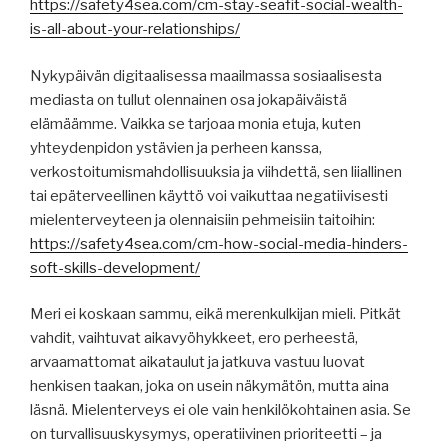
https://safety4sea.com/cm-stay-seafit-social-wealth-
is-all-about-your-relationships/
Nykypäivän digitaalisessa maailmassa sosiaalisesta
mediasta on tullut olennainen osa jokapäiväistä
elämäämme. Vaikka se tarjoaa monia etuja, kuten
yhteydenpidon ystävien ja perheen kanssa,
verkostoitumismahdollisuuksia ja viihdettä, sen liiallinen
tai epäterveellinen käyttö voi vaikuttaa negatiivisesti
mielenterveyteen ja olennaisiin pehmeisiin taitoihin:
https://safety4sea.com/cm-how-social-media-hinders-
soft-skills-development/
Meri ei koskaan sammu, eikä merenkulkijan mieli. Pitkät
vahdit, vaihtuvat aikavyöhykkeet, ero perheestä,
arvaamattomat aikataulut ja jatkuva vastuu luovat
henkisen taakan, joka on usein näkymätön, mutta aina
läsnä. Mielenterveys ei ole vain henkilökohtainen asia. Se
on turvallisuuskysymys, operatiivinen prioriteetti – ja