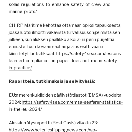
solas-regulations-to-enhance-safety-of-crew-and-
marine-pilots/
CHIRP Maritime kehottaa ottamaan opiksi tapauksesta,
jossa luotsi ilmoitti vakavista turvallisuusongelmista sen
jälkeen, kun aluksen päällikkö aikoi alun perin purjehtia
ennustettuun kovaan säähän ja alus esitti väärin
kiinnitetyt luotsitikkaat:
https://safety4sea.com/lessons-
learned-compliance-on-paper-does-not-mean-safety-
in-practice/
Raportteja, tutkimuksia ja selvityksiä:
EU:n merenkulkijoiden päällystötilastot (EMSA) vuodelta
2024:
https://safety4sea.com/emsa-seafarer-statistics-
in-the-eu-2024/
Aluskierrätysraportti (Best Oasis) viikolta 23:
https://www.hellenicshippingnews.com/wp-