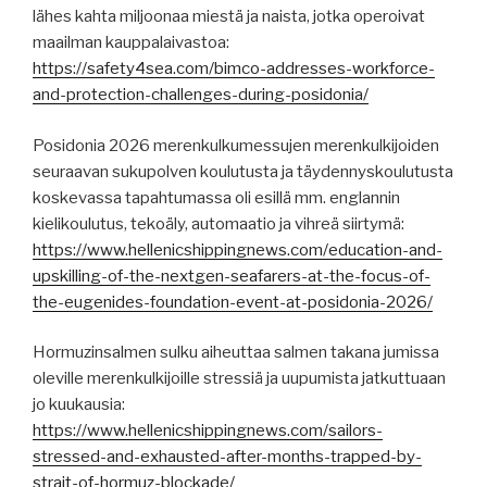
lähes kahta miljoonaa miestä ja naista, jotka operoivat
maailman kauppalaivastoa:
https://safety4sea.com/bimco-addresses-workforce-
and-protection-challenges-during-posidonia/
Posidonia 2026 merenkulkumessujen merenkulkijoiden
seuraavan sukupolven koulutusta ja täydennyskoulutusta
koskevassa tapahtumassa oli esillä mm. englannin
kielikoulutus, tekoäly, automaatio ja vihreä siirtymä:
https://www.hellenicshippingnews.com/education-and-
upskilling-of-the-nextgen-seafarers-at-the-focus-of-
the-eugenides-foundation-event-at-posidonia-2026/
Hormuzinsalmen sulku aiheuttaa salmen takana jumissa
oleville merenkulkijoille stressiä ja uupumista jatkuttuaan
jo kuukausia:
https://www.hellenicshippingnews.com/sailors-
stressed-and-exhausted-after-months-trapped-by-
strait-of-hormuz-blockade/