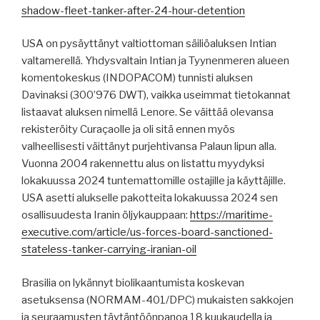
shadow-fleet-tanker-after-24-hour-detention
USA on pysäyttänyt valtiottoman säiliöaluksen Intian
valtamerellä. Yhdysvaltain Intian ja Tyynenmeren alueen
komentokeskus (INDOPACOM) tunnisti aluksen
Davinaksi (300’976 DWT), vaikka useimmat tietokannat
listaavat aluksen nimellä Lenore. Se väittää olevansa
rekisteröity Curaçaolle ja oli sitä ennen myös
valheellisesti väittänyt purjehtivansa Palaun lipun alla.
Vuonna 2004 rakennettu alus on listattu myydyksi
lokakuussa 2024 tuntemattomille ostajille ja käyttäjille.
USA asetti alukselle pakotteita lokakuussa 2024 sen
osallisuudesta Iranin öljykauppaan:
https://maritime-
executive.com/article/us-forces-board-sanctioned-
stateless-tanker-carrying-iranian-oil
Brasilia on lykännyt biolikaantumista koskevan
asetuksensa (NORMAM-401/DPC) mukaisten sakkojen
ja seuraamusten täytäntöönpanoa 18 kuukaudella ja