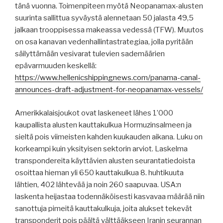
tänä vuonna. Toimenpiteen myötä Neopanamax-alusten
suurinta sallittua syväystä alennetaan 50 jalasta 49,5
jalkaan trooppisessa makeassa vedessä (TFW). Muutos
on osa kanavan vedenhallintastrategiaa, jolla pyritään
säilyttämään vesivarat tulevien sademäärien
epävarmuuden keskellä:
https://www.hellenicshippingnews.com/panama-canal-
announces-draft-adjustment-for-neopanamax-vessels/
Amerikkalaisjoukot ovat laskeneet lähes 1’000
kaupallista alusten kauttakulkua Hormuzinsalmeen ja
sieltä pois viimeisten kahden kuukauden aikana. Luku on
korkeampi kuin yksityisen sektorin arviot. Laskelma
transpondereita käyttävien alusten seurantatiedoista
osoittaa hieman yli 650 kauttakulkua 8. huhtikuuta
lähtien, 402 lähtevää ja noin 260 saapuvaa. USA:n
laskenta heijastaa todennäköisesti kasvavaa määrää niin
sanottuja pimeitä kauttakulkuja, joita alukset tekevät
transponderit pois päältä välttääkseen Iranin seurannan