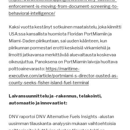
enforcement-is-moving-from-document-screening-to-
behavioral-intelligence/
Kaksi vuotta kestänyt sotkuinen maataistelu, joka kiinnitti
USA:ssa kansallista huomiota Floridan PortMiamiin ja
Miami-Daden piirikuntaan, sai uuden käänteen, kun
piirikunnan pormestari erotti keskeisiä virkamiehiä ja
ilmoitti jatkavansa merkittävää aluevaltausta koskevaa
oikeusjuttua. Panoksena on PortMiamin laivoja huoltava
polttoainevarasto:
https://maritime-
executive.com/article/portmiami-s-director-ousted-as-
county-seeks-fisher-island-fuel-terminal
Laivansuunnittelu ja -rakennus, telakointi,
automaatio ja innovaatiot:
DNV raportoi DNV Alternative Fuels Insights -alustan
uusimman tilauskanta-analyysin mukaan vaihtoehtoisia