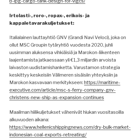
b-lpg-cargo-tank-design-for-vlgcs/
Irtolasti-, roro-, ropax-, erikois- ja
kappaletavarakuljetukset:
Italialainen lauttayhtiö GNV (Grandi Navi Veloci), joka on
ollut MSC Groupin tytäryhtiö vuodesta 2020, juhli
uusimman aluksensa vihkiäisiä ja Marokon-liikenteen
laajentamista jatkaessaan yli €1,3 miljardin arvoista
laivaston uudistamishanketta. Varustamon strategia
keskittyy keskeisiin Välimeren sisäisiin yhteyksiin ja
Marokon kasvavaan merkitykseen:
https://maritime-
executive.com/article/msc-s-ferry-company-gnv-
christens-new-ship-as-expansion-continues
Maailman hiilikuljetukset vähenivät hiukan vuositasoilla
alkuvuoden aikana:
https://www.hellenicshippingnews.com/dry-bulk-market-
indonesian-coal-exports-retreating/