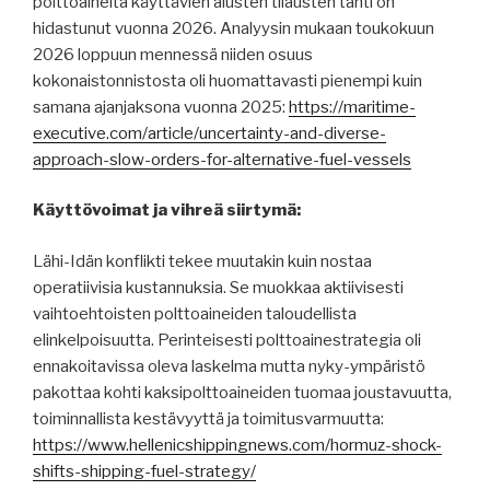
polttoaineita käyttävien alusten tilausten tahti on
hidastunut vuonna 2026. Analyysin mukaan toukokuun
2026 loppuun mennessä niiden osuus
kokonaistonnistosta oli huomattavasti pienempi kuin
samana ajanjaksona vuonna 2025:
https://maritime-
executive.com/article/uncertainty-and-diverse-
approach-slow-orders-for-alternative-fuel-vessels
Käyttövoimat ja vihreä siirtymä:
Lähi-Idän konflikti tekee muutakin kuin nostaa
operatiivisia kustannuksia. Se muokkaa aktiivisesti
vaihtoehtoisten polttoaineiden taloudellista
elinkelpoisuutta. Perinteisesti polttoainestrategia oli
ennakoitavissa oleva laskelma mutta nyky-ympäristö
pakottaa kohti kaksipolttoaineiden tuomaa joustavuutta,
toiminnallista kestävyyttä ja toimitusvarmuutta:
https://www.hellenicshippingnews.com/hormuz-shock-
shifts-shipping-fuel-strategy/