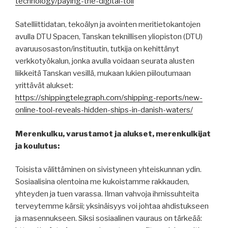
technology/paying-the-digital-toll
Satelliittidatan, tekoälyn ja avointen meritietokantojen
avulla DTU Spacen, Tanskan teknillisen yliopiston (DTU)
avaruusosaston/instituutin, tutkija on kehittänyt
verkkotyökalun, jonka avulla voidaan seurata alusten
liikkeitä Tanskan vesillä, mukaan lukien piiloutumaan
yrittävät alukset:
https://shippingtelegraph.com/shipping-reports/new-
online-tool-reveals-hidden-ships-in-danish-waters/
Merenkulku, varustamot ja alukset, merenkulkijat
ja koulutus:
Toisista välittäminen on sivistyneen yhteiskunnan ydin.
Sosiaalisina olentoina me kukoistamme rakkauden,
yhteyden ja tuen varassa. Ilman vahvoja ihmissuhteita
terveytemme kärsii; yksinäisyys voi johtaa ahdistukseen
ja masennukseen. Siksi sosiaalinen vauraus on tärkeää: