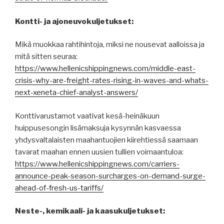
Kontti- ja ajoneuvokuljetukset:
Mikä muokkaa rahtihintoja, miksi ne nousevat aalloissa ja
mitä sitten seuraa:
https://www.hellenicshippingnews.com/middle-east-
crisis-why-are-freight-rates-rising-in-waves-and-whats-
next-xeneta-chief-analyst-answers/
Konttivarustamot vaativat kesä-heinäkuun
huippusesongin lisämaksuja kysynnän kasvaessa
yhdysvaltalaisten maahantuojien kiirehtiessä saamaan
tavarat maahan ennen uusien tullien voimaantuloa:
https://www.hellenicshippingnews.com/carriers-
announce-peak-season-surcharges-on-demand-surge-
ahead-of-fresh-us-tariffs/
Neste-, kemikaali- ja kaasukuljetukset: