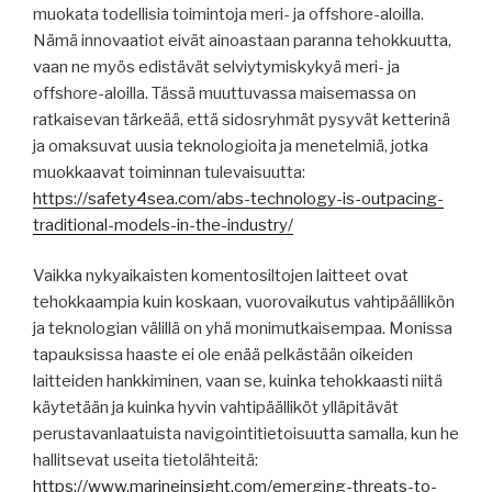
muokata todellisia toimintoja meri- ja offshore-aloilla.
Nämä innovaatiot eivät ainoastaan ​​paranna tehokkuutta,
vaan ne myös edistävät selviytymiskykyä meri- ja
offshore-aloilla. Tässä muuttuvassa maisemassa on
ratkaisevan tärkeää, että sidosryhmät pysyvät ketterinä
ja omaksuvat uusia teknologioita ja menetelmiä, jotka
muokkaavat toiminnan tulevaisuutta:
https://safety4sea.com/abs-technology-is-outpacing-
traditional-models-in-the-industry/
Vaikka nykyaikaisten komentosiltojen laitteet ovat
tehokkaampia kuin koskaan, vuorovaikutus vahtipäällikön
ja teknologian välillä on yhä monimutkaisempaa. Monissa
tapauksissa haaste ei ole enää pelkästään oikeiden
laitteiden hankkiminen, vaan se, kuinka tehokkaasti niitä
käytetään ja kuinka hyvin vahtipäälliköt ylläpitävät
perustavanlaatuista navigointitietoisuutta samalla, kun he
hallitsevat useita tietolähteitä:
https://www.marineinsight.com/emerging-threats-to-