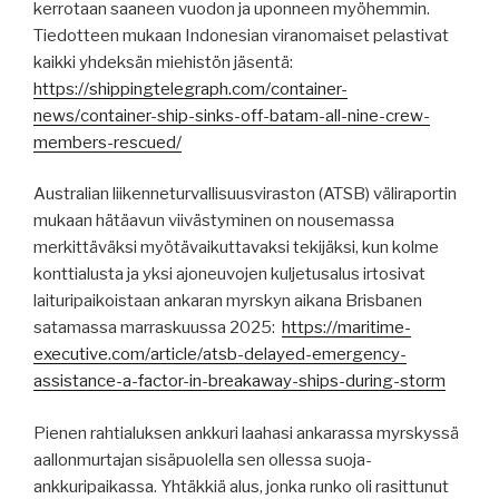
kerrotaan saaneen vuodon ja uponneen myöhemmin.
Tiedotteen mukaan Indonesian viranomaiset pelastivat
kaikki yhdeksän miehistön jäsentä:
https://shippingtelegraph.com/container-
news/container-ship-sinks-off-batam-all-nine-crew-
members-rescued/
Australian liikenneturvallisuusviraston (ATSB) väliraportin
mukaan hätäavun viivästyminen on nousemassa
merkittäväksi myötävaikuttavaksi tekijäksi, kun kolme
konttialusta ja yksi ajoneuvojen kuljetusalus irtosivat
laituripaikoistaan ​​ankaran myrskyn aikana Brisbanen
satamassa marraskuussa 2025:
https://maritime-
executive.com/article/atsb-delayed-emergency-
assistance-a-factor-in-breakaway-ships-during-storm
Pienen rahtialuksen ankkuri laahasi ankarassa myrskyssä
aallonmurtajan sisäpuolella sen ollessa suoja-
ankkuripaikassa. Yhtäkkiä alus, jonka runko oli rasittunut