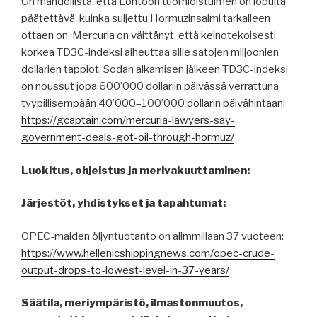
On mahdollista, että Lontoon tuomioistuimen on lopulta
päätettävä, kuinka suljettu Hormuzinsalmi tarkalleen
ottaen on. Mercuria on väittänyt, että keinotekoisesti
korkea TD3C-indeksi aiheuttaa sille satojen miljoonien
dollarien tappiot. Sodan alkamisen jälkeen TD3C-indeksi
on noussut jopa 600’000 dollariin päivässä verrattuna
tyypillisempään 40’000–100’000 dollarin päivähintaan:
https://gcaptain.com/mercuria-lawyers-say-
government-deals-got-oil-through-hormuz/
Luokitus, ohjeistus ja merivakuuttaminen:
Järjestöt, yhdistykset ja tapahtumat:
OPEC-maiden öljyntuotanto on alimmillaan 37 vuoteen:
https://www.hellenicshippingnews.com/opec-crude-
output-drops-to-lowest-level-in-37-years/
Säätila, meriympäristö, ilmastonmuutos,