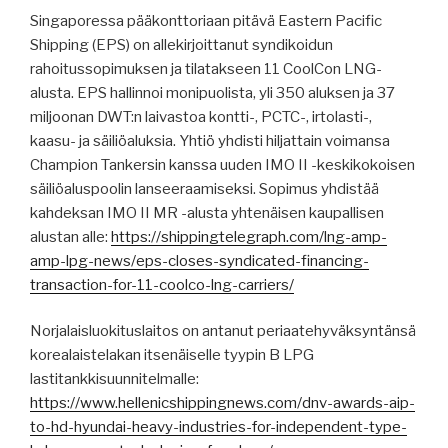
Singaporessa pääkonttoriaan pitävä Eastern Pacific
Shipping (EPS) on allekirjoittanut syndikoidun
rahoitussopimuksen ja tilatakseen 11 CoolCon LNG-
alusta. EPS hallinnoi monipuolista, yli 350 aluksen ja 37
miljoonan DWT:n laivastoa kontti-, PCTC-, irtolasti-,
kaasu- ja säiliöaluksia. Yhtiö yhdisti hiljattain voimansa
Champion Tankersin kanssa uuden IMO II -keskikokoisen
säiliöaluspoolin lanseeraamiseksi. Sopimus yhdistää
kahdeksan IMO II MR -alusta yhtenäisen kaupallisen
alustan alle:
https://shippingtelegraph.com/lng-amp-
amp-lpg-news/eps-closes-syndicated-financing-
transaction-for-11-coolco-lng-carriers/
Norjalaisluokituslaitos on antanut periaatehyväksyntänsä
korealaistelakan itsenäiselle tyypin B LPG
lastitankkisuunnitelmalle:
https://www.hellenicshippingnews.com/dnv-awards-aip-
to-hd-hyundai-heavy-industries-for-independent-type-