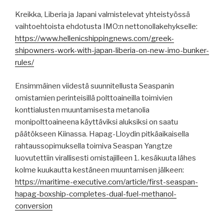
Kreikka, Liberia ja Japani valmistelevat yhteistyössä
vaihtoehtoista ehdotusta IMO:n nettonollakehykselle:
https://www.hellenicshippingnews.com/greek-
shipowners-work-with-japan-liberia-on-new-imo-bunker-
rules/
Ensimmäinen viidestä suunnitellusta Seaspanin
omistamien perinteisillä polttoaineilla toimivien
konttialusten muuntamisesta metanolia
monipolttoaineena käyttäviksi aluksiksi on saatu
päätökseen Kiinassa. Hapag-Lloydin pitkäaikaisella
rahtaussopimuksella toimiva Seaspan Yangtze
luovutettiin virallisesti omistajilleen 1. kesäkuuta lähes
kolme kuukautta kestäneen muuntamisen jälkeen:
https://maritime-executive.com/article/first-seaspan-
hapag-boxship-completes-dual-fuel-methanol-
conversion