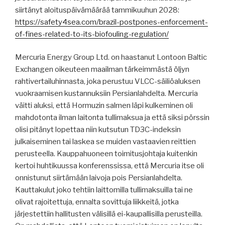
siirtänyt aloituspäivämäärää tammikuuhun 2028:
https://safety4sea.com/brazil-postpones-enforcement-
of-fines-related-to-its-biofouling-regulation/
Mercuria Energy Group Ltd. on haastanut Lontoon Baltic
Exchangen oikeuteen maailman tärkeimmästä öljyn
rahtivertailuhinnasta, joka perustuu VLCC-säiliöaluksen
vuokraamisen kustannuksiin Persianlahdelta. Mercuria
väitti aluksi, että Hormuzin salmen läpi kulkeminen oli
mahdotonta ilman laitonta tullimaksua ja että siksi pörssin
olisi pitänyt lopettaa niin kutsutun TD3C-indeksin
julkaiseminen tai laskea se muiden vastaavien reittien
perusteella. Kauppahuoneen toimitusjohtaja kuitenkin
kertoi huhtikuussa konferenssissa, että Mercuria itse oli
onnistunut siirtämään laivoja pois Persianlahdelta.
Kauttakulut joko tehtiin laittomilla tullimaksuilla tai ne
olivat rajoitettuja, ennalta sovittuja liikkeitä, jotka
järjestettiin hallitusten välisillä ei-kaupallisilla perusteilla.