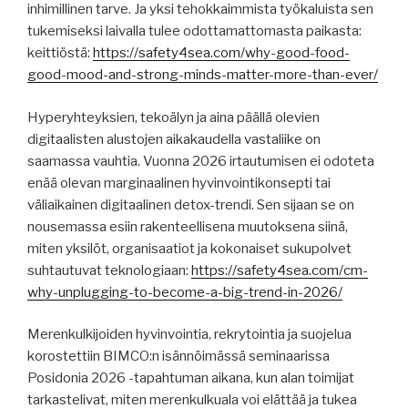
inhimillinen tarve. Ja yksi tehokkaimmista työkaluista sen
tukemiseksi laivalla tulee odottamattomasta paikasta:
keittiöstä:
https://safety4sea.com/why-good-food-
good-mood-and-strong-minds-matter-more-than-ever/
Hyperyhteyksien, tekoälyn ja aina päällä olevien
digitaalisten alustojen aikakaudella vastaliike on
saamassa vauhtia. Vuonna 2026 irtautumisen ei odoteta
enää olevan marginaalinen hyvinvointikonsepti tai
väliaikainen digitaalinen detox-trendi. Sen sijaan se on
nousemassa esiin rakenteellisena muutoksena siinä,
miten yksilöt, organisaatiot ja kokonaiset sukupolvet
suhtautuvat teknologiaan:
https://safety4sea.com/cm-
why-unplugging-to-become-a-big-trend-in-2026/
Merenkulkijoiden hyvinvointia, rekrytointia ja suojelua
korostettiin BIMCO:n isännöimässä seminaarissa
Posidonia 2026 -tapahtuman aikana, kun alan toimijat
tarkastelivat, miten merenkulkuala voi elättää ja tukea