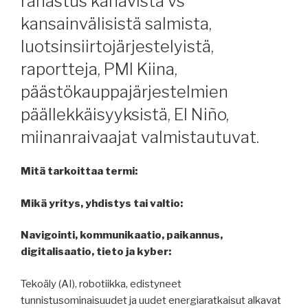
rahastus kanavista vs
kansainvälisistä salmista,
luotsinsiirtojärjestelyistä,
raportteja, PMI Kiina,
päästökauppajärjestelmien
päällekkäisyyksistä, El Niño,
miinanraivaajat valmistautuvat.
Mitä tarkoittaa termi:
Mikä yritys, yhdistys tai valtio:
Navigointi, kommunikaatio, paikannus,
digitalisaatio, tieto ja kyber:
Tekoäly (AI), robotiikka, edistyneet
tunnistusominaisuudet ja uudet energiaratkaisut alkavat