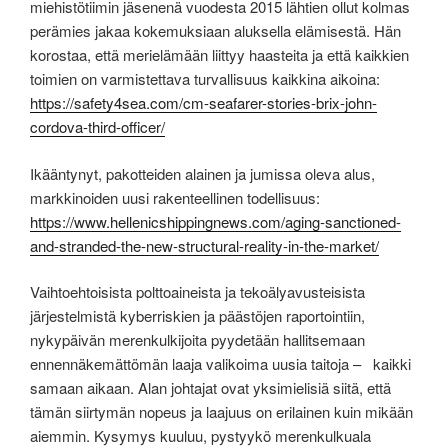
miehistötiimin jäsenenä vuodesta 2015 lähtien ollut kolmas
perämies jakaa kokemuksiaan aluksella elämisestä. Hän
korostaa, että merielämään liittyy haasteita ja että kaikkien
toimien on varmistettava turvallisuus kaikkina aikoina:
https://safety4sea.com/cm-seafarer-stories-brix-john-
cordova-third-officer/
Ikääntynyt, pakotteiden alainen ja jumissa oleva alus,
markkinoiden uusi rakenteellinen todellisuus:
https://www.hellenicshippingnews.com/aging-sanctioned-
and-stranded-the-new-structural-reality-in-the-market/
Vaihtoehtoisista polttoaineista ja tekoälyavusteisista
järjestelmistä kyberriskien ja päästöjen raportointiin,
nykypäivän merenkulkijoita pyydetään hallitsemaan
ennennäkemättömän laaja valikoima uusia taitoja – kaikki
samaan aikaan. Alan johtajat ovat yksimielisiä siitä, että
tämän siirtymän nopeus ja laajuus on erilainen kuin mikään
aiemmin. Kysymys kuuluu, pystyykö merenkulkuala