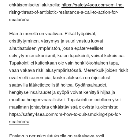
ehkäisemiseksi aluksella:
https://safety4sea.com/cm-the-
rising-threat-of-antibiotic-resistance-a-call-to-action-for-
seafarers/
Elämä merellä on vaativaa. Pitkät työpäivät,
eristäytyminen, väsymys ja suuri vastuu luovat
ainutlaatuisen ympäristön, jossa epäterveelliset
selviytymismekanismit, kuten tupakointi, voivat kukoistaa.
Tupakointi ei kuitenkaan ole vain henkilökohtainen tapa,
vaan vakava riski alusympäristössä. Merenkulkijoiden riskit
ovat vielä suurempia, koska aluksella on rajoitetusti
saatavilla lääketieteellistä hoitoa. Sydänsairaudet,
hengityselinsairaudet ja syöpä voivat kehittyä hiljaa ja
muuttua hengenvaarallisiksi. Tupakointi on edelleen yksi
maailman johtavista ehkäistävissä olevista kuolemista:
https://safety4sea.com/cm-how-to-quit-smoking-tips-for-
seafarers/
Ensiavun peruskoulutuksella on ratkaiseva rooli