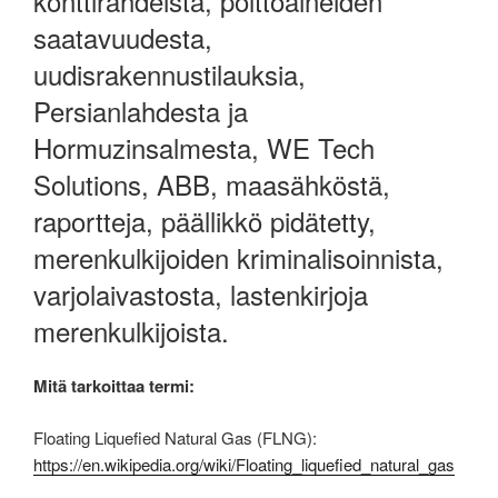
konttirahdeista, polttoaineiden
saatavuudesta,
uudisrakennustilauksia,
Persianlahdesta ja
Hormuzinsalmesta, WE Tech
Solutions, ABB, maasähköstä,
raportteja, päällikkö pidätetty,
merenkulkijoiden kriminalisoinnista,
varjolaivastosta, lastenkirjoja
merenkulkijoista.
Mitä tarkoittaa termi:
Floating Liquefied Natural Gas (FLNG):
https://en.wikipedia.org/wiki/Floating_liquefied_natural_gas