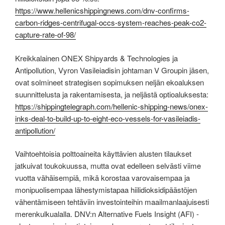
https://www.hellenicshippingnews.com/dnv-confirms-
carbon-ridges-centrifugal-occs-system-reaches-peak-co2-
capture-rate-of-98/
Kreikkalainen ONEX Shipyards & Technologies ja
Antipollution, Vyron Vasileiadisin johtaman V Groupin jäsen,
ovat solmineet strategisen sopimuksen neljän ekoaluksen
suunnittelusta ja rakentamisesta, ja neljästä optioaluksesta:
https://shippingtelegraph.com/hellenic-shipping-news/onex-
inks-deal-to-build-up-to-eight-eco-vessels-for-vasileiadis-
antipollution/
Vaihtoehtoisia polttoaineita käyttävien alusten tilaukset
jatkuivat toukokuussa, mutta ovat edelleen selvästi viime
vuotta vähäisempiä, mikä korostaa varovaisempaa ja
monipuolisempaa lähestymistapaa hiilidioksidipäästöjen
vähentämiseen tehtäviin investointeihin maailmanlaajuisesti
merenkulkualalla. DNV:n Alternative Fuels Insight (AFI) -