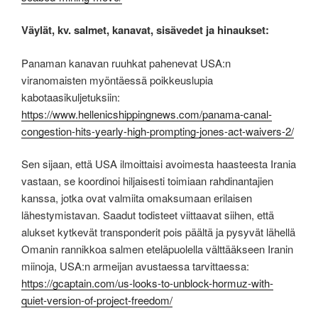
Väylät, kv. salmet, kanavat, sisävedet ja hinaukset:
Panaman kanavan ruuhkat pahenevat USA:n
viranomaisten myöntäessä poikkeuslupia
kabotaasikuljetuksiin:
https://www.hellenicshippingnews.com/panama-canal-
congestion-hits-yearly-high-prompting-jones-act-waivers-2/
Sen sijaan, että USA ilmoittaisi avoimesta haasteesta Irania
vastaan, se koordinoi hiljaisesti toimiaan rahdinantajien
kanssa, jotka ovat valmiita omaksumaan erilaisen
lähestymistavan. Saadut todisteet viittaavat siihen, että
alukset kytkevät transponderit pois päältä ja pysyvät lähellä
Omanin rannikkoa salmen eteläpuolella välttääkseen Iranin
miinoja, USA:n armeijan avustaessa tarvittaessa:
https://gcaptain.com/us-looks-to-unblock-hormuz-with-
quiet-version-of-project-freedom/