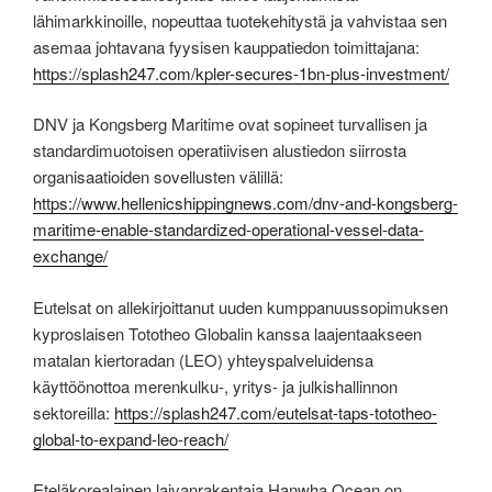
lähimarkkinoille, nopeuttaa tuotekehitystä ja vahvistaa sen
asemaa johtavana fyysisen kauppatiedon toimittajana:
https://splash247.com/kpler-secures-1bn-plus-investment/
DNV ja Kongsberg Maritime ovat sopineet turvallisen ja
standardimuotoisen operatiivisen alustiedon siirrosta
organisaatioiden sovellusten välillä:
https://www.hellenicshippingnews.com/dnv-and-kongsberg-
maritime-enable-standardized-operational-vessel-data-
exchange/
Eutelsat on allekirjoittanut uuden kumppanuussopimuksen
kyproslaisen Tototheo Globalin kanssa laajentaakseen
matalan kiertoradan (LEO) yhteyspalveluidensa
käyttöönottoa merenkulku-, yritys- ja julkishallinnon
sektoreilla:
https://splash247.com/eutelsat-taps-tototheo-
global-to-expand-leo-reach/
Eteläkorealainen laivanrakentaja Hanwha Ocean on