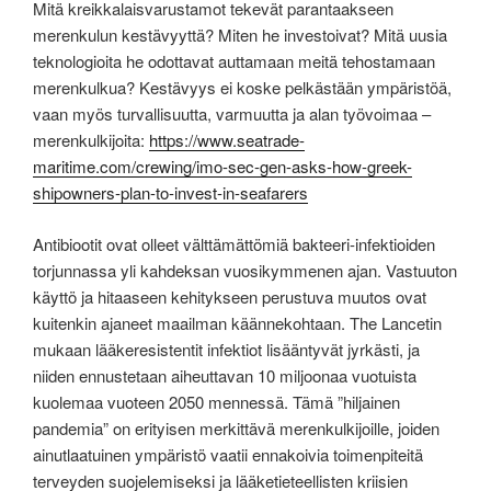
Mitä kreikkalaisvarustamot tekevät parantaakseen
merenkulun kestävyyttä? Miten he investoivat? Mitä uusia
teknologioita he odottavat auttamaan meitä tehostamaan
merenkulkua? Kestävyys ei koske pelkästään ympäristöä,
vaan myös turvallisuutta, varmuutta ja alan työvoimaa –
merenkulkijoita:
https://www.seatrade-
maritime.com/crewing/imo-sec-gen-asks-how-greek-
shipowners-plan-to-invest-in-seafarers
Antibiootit ovat olleet välttämättömiä bakteeri-infektioiden
torjunnassa yli kahdeksan vuosikymmenen ajan. Vastuuton
käyttö ja hitaaseen kehitykseen perustuva muutos ovat
kuitenkin ajaneet maailman käännekohtaan. The Lancetin
mukaan lääkeresistentit infektiot lisääntyvät jyrkästi, ja
niiden ennustetaan aiheuttavan 10 miljoonaa vuotuista
kuolemaa vuoteen 2050 mennessä. Tämä ”hiljainen
pandemia” on erityisen merkittävä merenkulkijoille, joiden
ainutlaatuinen ympäristö vaatii ennakoivia toimenpiteitä
terveyden suojelemiseksi ja lääketieteellisten kriisien