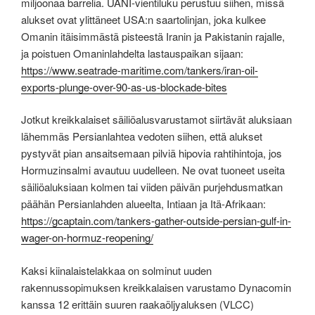
miljoonaa barrelia. UANI-vientiluku perustuu siihen, missä
alukset ovat ylittäneet USA:n saartolinjan, joka kulkee
Omanin itäisimmästä pisteestä Iranin ja Pakistanin rajalle,
ja poistuen Omaninlahdelta lastauspaikan sijaan:
https://www.seatrade-maritime.com/tankers/iran-oil-
exports-plunge-over-90-as-us-blockade-bites
Jotkut kreikkalaiset säiliöalusvarustamot siirtävät aluksiaan
lähemmäs Persianlahtea vedoten siihen, että alukset
pystyvät pian ansaitsemaan pilviä hipovia rahtihintoja, jos
Hormuzinsalmi avautuu uudelleen. Ne ovat tuoneet useita
säiliöaluksiaan kolmen tai viiden päivän purjehdusmatkan
päähän Persianlahden alueelta, Intiaan ja Itä-Afrikaan:
https://gcaptain.com/tankers-gather-outside-persian-gulf-in-
wager-on-hormuz-reopening/
Kaksi kiinalaistelakkaa on solminut uuden
rakennussopimuksen kreikkalaisen varustamo Dynacomin
kanssa 12 erittäin suuren raakaöljyaluksen (VLCC)