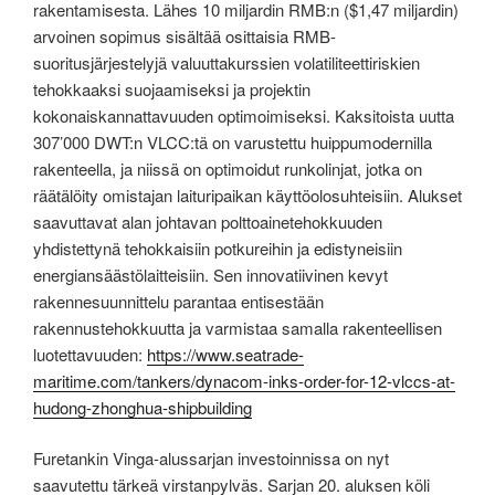
rakentamisesta. Lähes 10 miljardin RMB:n ($1,47 miljardin)
arvoinen sopimus sisältää osittaisia ​​RMB-
suoritusjärjestelyjä valuuttakurssien volatiliteettiriskien
tehokkaaksi suojaamiseksi ja projektin
kokonaiskannattavuuden optimoimiseksi. Kaksitoista uutta
307’000 DWT:n VLCC:tä on varustettu huippumodernilla
rakenteella, ja niissä on optimoidut runkolinjat, jotka on
räätälöity omistajan laituripaikan käyttöolosuhteisiin. Alukset
saavuttavat alan johtavan polttoainetehokkuuden
yhdistettynä tehokkaisiin potkureihin ja edistyneisiin
energiansäästölaitteisiin. Sen innovatiivinen kevyt
rakennesuunnittelu parantaa entisestään
rakennustehokkuutta ja varmistaa samalla rakenteellisen
luotettavuuden:
https://www.seatrade-
maritime.com/tankers/dynacom-inks-order-for-12-vlccs-at-
hudong-zhonghua-shipbuilding
Furetankin Vinga-alussarjan investoinnissa on nyt
saavutettu tärkeä virstanpylväs. Sarjan 20. aluksen köli