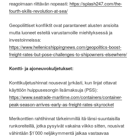
reagoimaan riittävän nopeasti:
https://splash247.com/the-
fourth-skills-revolution-at-sea/
Geopoliittiset konfliktit ovat parantaneet alusten ansioita
mutta luoneet esteitä varustamoille miehityksessä ja
investoinneissa:
https://www.hellenicshippingnews.com/geopolitics-boost-
freight-rates-but-pose-challenges-to-shipowners-elsewhere/
Kontti- ja ajoneuvokuljetukset:
Konttikuljetushinnat nousevat jyrkästi, kun linjat ottavat
käyttöön huippusesongin lisämaksuja (PSS):
https://www.seatrade-maritime.com/containers/container-
peak-season-arrives-early-as-freight-rates-skyrocket
Merikonttien rahtihinnat tärkeimmillä itä-länsi-suuntaisilla
runkoreiteillä, jotka pysyivät vakaina viikko sitten, nousivat
vähintään $1’000 neljäkymmentä jalkaa vastaavaa