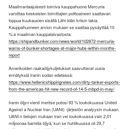
Maailmanlaajuisesti toimiva kauppahuone Mercuria
varoittaa keskeisten toimittajien polttoaineen saattavan
loppua kuukausien sisällä Lähi-Idän kriisin takia.
Kauppahuoneen arvion mukaan se saattaa pysäyttää 10
%:a maailman kauppalaivastosta:
https://shipandbunker.com/news/world/102872-mercuria-
warns-of-bunker-shortages-at-major-hubs-within-months-
report
Amerikoiden raakaöljykuljetukset saavuttavat uusia
ennätyksiä Iranin sodan edetessä:
https://www.hellenicshippingnews.com/dirty-tanker-exports-
from-the-americas-hit-new-record-of-14-5-mbpd-in-may/
Iranin öljyn vienti meritse putosi 93 % toukokuussa United
Against a Nuclear Iran (UANI) -järjestön analyysin mukaan.
UANI:n tietojen mukaan Iran vei toukokuussa vain 2,01
miljoonaa barrelia öljyä, kun se huhtikuussa oli 29,7