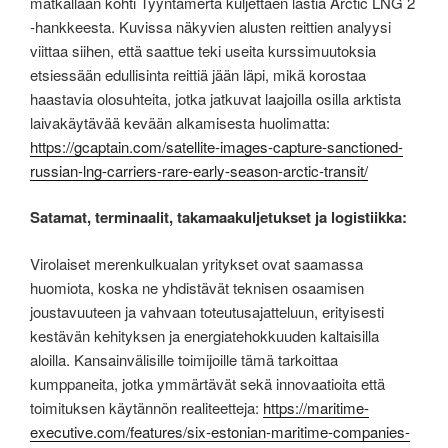
matkallaan kohti Tyyntämerta kuljettaen lastia Arctic LNG 2
-hankkeesta. Kuvissa näkyvien alusten reittien analyysi
viittaa siihen, että saattue teki useita kurssimuutoksia
etsiessään edullisinta reittiä jään läpi, mikä korostaa
haastavia olosuhteita, jotka jatkuvat laajoilla osilla arktista
laivakäytävää kevään alkamisesta huolimatta:
https://gcaptain.com/satellite-images-capture-sanctioned-
russian-lng-carriers-rare-early-season-arctic-transit/
Satamat, terminaalit, takamaakuljetukset ja logistiikka:
Virolaiset merenkulkualan yritykset ovat saamassa
huomiota, koska ne yhdistävät teknisen osaamisen
joustavuuteen ja vahvaan toteutusajatteluun, erityisesti
kestävän kehityksen ja energiatehokkuuden kaltaisilla
aloilla. Kansainvälisille toimijoille tämä tarkoittaa
kumppaneita, jotka ymmärtävät sekä innovaatioita että
toimituksen käytännön realiteetteja:
https://maritime-
executive.com/features/six-estonian-maritime-companies-