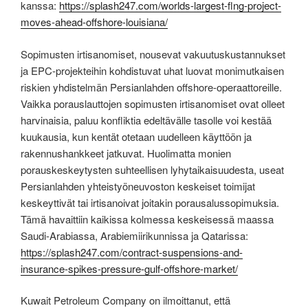
kanssa:
https://splash247.com/worlds-largest-flng-project-
moves-ahead-offshore-louisiana/
Sopimusten irtisanomiset, nousevat vakuutuskustannukset
ja EPC-projekteihin kohdistuvat uhat luovat monimutkaisen
riskien yhdistelmän Persianlahden offshore-operaattoreille.
Vaikka porauslauttojen sopimusten irtisanomiset ovat olleet
harvinaisia, paluu konfliktia edeltävälle tasolle voi kestää
kuukausia, kun kentät otetaan uudelleen käyttöön ja
rakennushankkeet jatkuvat. Huolimatta monien
porauskeskeytysten suhteellisen lyhytaikaisuudesta, useat
Persianlahden yhteistyöneuvoston keskeiset toimijat
keskeyttivät tai irtisanoivat joitakin porausalussopimuksia.
Tämä havaittiin kaikissa kolmessa keskeisessä maassa
Saudi-Arabiassa, Arabiemiirikunnissa ja Qatarissa:
https://splash247.com/contract-suspensions-and-
insurance-spikes-pressure-gulf-offshore-market/
Kuwait Petroleum Company on ilmoittanut, että