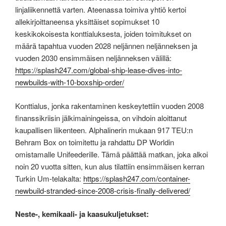
linjaliikennettä varten. Ateenassa toimiva yhtiö kertoi
allekirjoittaneensa yksittäiset sopimukset 10
keskikokoisesta konttialuksesta, joiden toimitukset on
määrä tapahtua vuoden 2028 neljännen neljänneksen ja
vuoden 2030 ensimmäisen neljänneksen välillä:
https://splash247.com/global-ship-lease-dives-into-
newbuilds-with-10-boxship-order/
Konttialus, jonka rakentaminen keskeytettiin vuoden 2008
finanssikriisin jälkimainingeissa, on vihdoin aloittanut
kaupallisen liikenteen. Alphalinerin mukaan 917 TEU:n
Behram Box on toimitettu ja rahdattu DP Worldin
omistamalle Unifeederille. Tämä päättää matkan, joka alkoi
noin 20 vuotta sitten, kun alus tilattiin ensimmäisen kerran
Turkin Um-telakalta:
https://splash247.com/container-
newbuild-stranded-since-2008-crisis-finally-delivered/
Neste-, kemikaali- ja kaasukuljetukset: