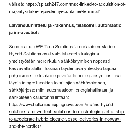
välissä:
https://splash247.com/msc-linked-to-acquisition-of-
majority-stake-in-pivdennyi-container-terminal/
Laivansuunnittelu ja -rakennus, telakointi, automaatio
ja innovaatiot:
Suomalainen WE Tech Solutions ja norjalainen Marine
Hybrid Solutions ovat vahvistaneet strategista
yhteistyötään merenkulun sähköistymisen nopeasti
kasvavalla alalla. Toisiaan täydentävä yhteistyö tarjoaa
pohjoismaisille telakoille ja varustamoille pääsyn toisiinsa
täysin integroituneiden toimittajien sähkövoimaan,
sähköjärjestelmiin, automaatioon, energiahallintaan ja
sähköiseen kalustonhallintaan:
https://www.hellenicshippingnews.com/marine-hybrid-
solutions-and-we-tech-solutions-form-strategic-partnership-
to-accelerate-hybrid-electric-vessel-deliveries-in-norway-
and-the-nordics/