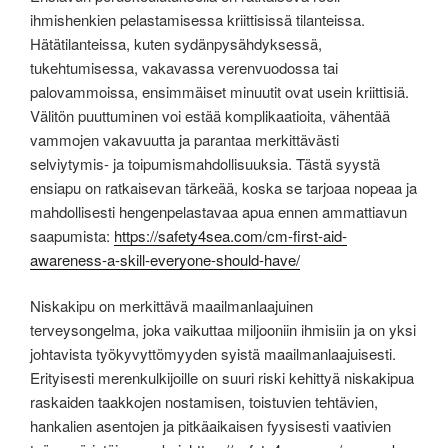
ihmishenkien pelastamisessa kriittisissä tilanteissa.
Hätätilanteissa, kuten sydänpysähdyksessä,
tukehtumisessa, vakavassa verenvuodossa tai
palovammoissa, ensimmäiset minuutit ovat usein kriittisiä.
Välitön puuttuminen voi estää komplikaatioita, vähentää
vammojen vakavuutta ja parantaa merkittävästi
selviytymis- ja toipumismahdollisuuksia. Tästä syystä
ensiapu on ratkaisevan tärkeää, koska se tarjoaa nopeaa ja
mahdollisesti hengenpelastavaa apua ennen ammattiavun
saapumista:
https://safety4sea.com/cm-first-aid-
awareness-a-skill-everyone-should-have/
Niskakipu on merkittävä maailmanlaajuinen
terveysongelma, joka vaikuttaa miljooniin ihmisiin ja on yksi
johtavista työkyvyttömyyden syistä maailmanlaajuisesti.
Erityisesti merenkulkijoille on suuri riski kehittyä niskakipua
raskaiden taakkojen nostamisen, toistuvien tehtävien,
hankalien asentojen ja pitkäaikaisen fyysisesti vaativien