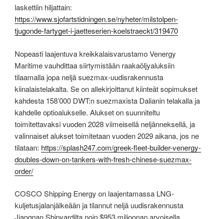
laskettiin hiljattain:
https://www.sjofartstidningen.se/nyheter/milstolpen-
tjugonde-fartyget-i-jaetteserien-koelstraeckt/319470
Nopeasti laajentuva kreikkalaisvarustamo Venergy
Maritime vauhdittaa siirtymistään raakaöljyaluksiin
tilaamalla jopa neljä suezmax-uudisrakennusta
kiinalaistelakalta. Se on allekirjoittanut kiinteät sopimukset
kahdesta 158’000 DWT:n suezmaxista Dalianin telakalla ja
kahdelle optioalukselle. Alukset on suunniteltu
toimitettavaksi vuoden 2028 viimeisellä neljänneksellä, ja
valinnaiset alukset toimitetaan vuoden 2029 aikana, jos ne
tilataan:
https://splash247.com/greek-fleet-builder-venergy-
doubles-down-on-tankers-with-fresh-chinese-suezmax-
order/
COSCO Shipping Energy on laajentamassa LNG-
kuljetusjalanjälkeään ja tilannut neljä uudisrakennusta
Jiangnan Shipyardilta noin $953 miljoonan arvoisella