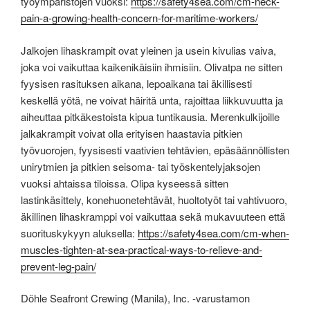
työympäristöjen vuoksi:
https://safety4sea.com/cm-neck-
pain-a-growing-health-concern-for-maritime-workers/
Jalkojen lihaskrampit ovat yleinen ja usein kivulias vaiva,
joka voi vaikuttaa kaikenikäisiin ihmisiin. Olivatpa ne sitten
fyysisen rasituksen aikana, lepoaikana tai äkillisesti
keskellä yötä, ne voivat häiritä unta, rajoittaa liikkuvuutta ja
aiheuttaa pitkäkestoista kipua tuntikausia. Merenkulkijoille
jalkakrampit voivat olla erityisen haastavia pitkien
työvuorojen, fyysisesti vaativien tehtävien, epäsäännöllisten
unirytmien ja pitkien seisoma- tai työskentelyjaksojen
vuoksi ahtaissa tiloissa. Olipa kyseessä sitten
lastinkäsittely, konehuonetehtävät, huoltotyöt tai vahtivuoro,
äkillinen lihaskramppi voi vaikuttaa sekä mukavuuteen että
suorituskykyyn aluksella:
https://safety4sea.com/cm-when-
muscles-tighten-at-sea-practical-ways-to-relieve-and-
prevent-leg-pain/
Döhle Seafront Crewing (Manila), Inc. -varustamon