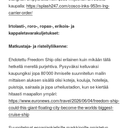
kaupalla:
https://splash247.com/cosco-inks-953m-lng-
carrier-order/
Irtolasti-, roro-, ropax-, erikois- ja
kappaletavarakuljetukset:
Matkustaja- ja risteilyliikenne:
Ehdotettu Freedom Ship olisi erilainen kuin mikään tällä
hetkellä merellä purjehtiva. Pysyväksi kelluvaksi
kaupungiksi jopa 80’000 ihmiselle suunnitellun mailin
mittaisen aluksen sisällä olisi koteja, kouluja, hotelleja,
puistoja, sairaala ja jopa urheilustadion, kun se kiertää
hitaasti maapallon ympäri:
https://www.euronews.com/travel/2026/06/04/freedom-ship-
could-this-giant-floating-city-become-the-worlds-biggest-
cruise-ship
Suunnitelmat espanjankielisille markkinoille omistetun