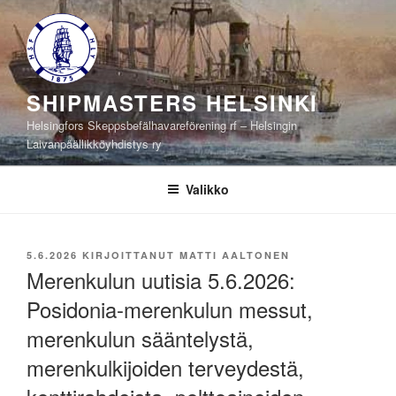
Siirry
sisältöön
SHIPMASTERS HELSINKI
Helsingfors Skeppsbefälhavareförening rf – Helsingin
Laivanpäällikköyhdistys ry
Valikko
JULKAISTU
5.6.2026
KIRJOITTANUT
MATTI AALTONEN
Merenkulun uutisia 5.6.2026:
Posidonia-merenkulun messut,
merenkulun sääntelystä,
merenkulkijoiden terveydestä,