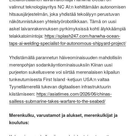
valinnut teknologiayritys NC AI:n kehittämään autonomisen
hitsausjärjestelmän, joka yhdistää tekoälyyn perustuvan
näkötunnistuksen yhteistyörobotiikkaan. Tämä on uusi
askel laivanrakennuksen pyrkimyksissä kohti älykkäämpiä
telakkatoimintoja:
https://splash247.com/hanwha-ocean-
taps-ai-welding-specialist-for-autonomous-shipyard-project/
Yhdistämällä parannetun häiveominaisuuden mahdollisiin
merenpohjan sodankäyntiominaisuuksiin Kiinan uusi
purjeeton sukellusvene voi siirtää merenalaisen kilpailun
tunkeutumisesta First Island -ketjuun USA:n valtaa
Tyynellämerellä tukevan digitaalisen infrastruktuurin
kiistämiseen:
https://asiatimes.com/2026/06/chinas-
sailless-submarine-takes-warfare-to-the-seabed/
Merenkulku, varustamot ja alukset, merenkulkijat ja
koulutus: