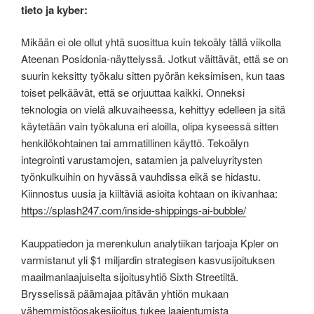
tieto ja kyber:
Mikään ei ole ollut yhtä suosittua kuin tekoäly tällä viikolla
Ateenan Posidonia-näyttelyssä. Jotkut väittävät, että se on
suurin keksitty työkalu sitten pyörän keksimisen, kun taas
toiset pelkäävät, että se orjuuttaa kaikki. Onneksi
teknologia on vielä alkuvaiheessa, kehittyy edelleen ja sitä
käytetään vain työkaluna eri aloilla, olipa kyseessä sitten
henkilökohtainen tai ammatillinen käyttö. Tekoälyn
integrointi varustamojen, satamien ja palveluyritysten
työnkulkuihin on hyvässä vauhdissa eikä se hidastu.
Kiinnostus uusia ja kiiltäviä asioita kohtaan on ikivanhaa:
https://splash247.com/inside-shippings-ai-bubble/
Kauppatiedon ja merenkulun analytiikan tarjoaja Kpler on
varmistanut yli $1 miljardin strategisen kasvusijoituksen
maailmanlaajuiselta sijoitusyhtiö Sixth Streetiltä.
Brysselissä päämajaa pitävän yhtiön mukaan
vähemmistöosakesijoitus tukee laajentumista