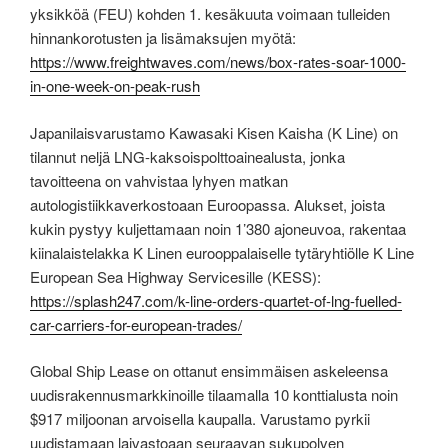
yksikköä (FEU) kohden 1. kesäkuuta voimaan tulleiden
hinnankorotusten ja lisämaksujen myötä:
https://www.freightwaves.com/news/box-rates-soar-1000-
in-one-week-on-peak-rush
Japanilaisvarustamo Kawasaki Kisen Kaisha (K Line) on
tilannut neljä LNG-kaksoispolttoainealusta, jonka
tavoitteena on vahvistaa lyhyen matkan
autologistiikkaverkostoaan Euroopassa. Alukset, joista
kukin pystyy kuljettamaan noin 1’380 ajoneuvoa, rakentaa
kiinalaistelakka K Linen eurooppalaiselle tytäryhtiölle K Line
European Sea Highway Servicesille (KESS):
https://splash247.com/k-line-orders-quartet-of-lng-fuelled-
car-carriers-for-european-trades/
Global Ship Lease on ottanut ensimmäisen askeleensa
uudisrakennusmarkkinoille tilaamalla 10 konttialusta noin
$917 miljoonan arvoisella kaupalla. Varustamo pyrkii
uudistamaan laivastoaan seuraavan sukupolven