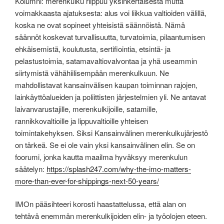
Kolumni: merenkulku riippuu yksinkertaisesta mutta
voimakkaasta ajatuksesta: alus voi liikkua valtioiden välillä,
koska ne ovat sopineet yhteisistä säännöistä. Nämä
säännöt koskevat turvallisuutta, turvatoimia, pilaantumisen
ehkäisemistä, koulutusta, sertifiointia, etsintä- ja
pelastustoimia, satamavaltiovalvontaa ja yhä useammin
siirtymistä vähähiilisempään merenkulkuun. Ne
mahdollistavat kansainvälisen kaupan toiminnan rajojen,
lainkäyttöalueiden ja poliittisten järjestelmien yli. Ne antavat
laivanvarustajille, merenkulkijoille, satamille,
rannikkovaltioille ja lippuvaltioille yhteisen
toimintakehyksen. Siksi Kansainvälinen merenkulkujärjestö
on tärkeä. Se ei ole vain yksi kansainvälinen elin. Se on
foorumi, jonka kautta maailma hyväksyy merenkulun
säätelyn:
https://splash247.com/why-the-imo-matters-
more-than-ever-for-shippings-next-50-years/
IMOn pääsihteeri korosti haastattelussa, että alan on
tehtävä enemmän merenkulkijoiden elin- ja työolojen eteen.