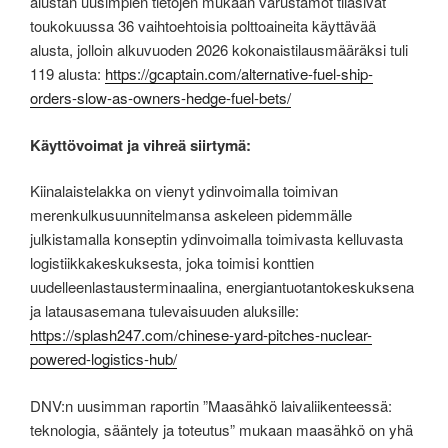
alustan uusimpien tietojen mukaan varustamot tilasivat
toukokuussa 36 vaihtoehtoisia polttoaineita käyttävää
alusta, jolloin alkuvuoden 2026 kokonaistilausmääräksi tuli
119 alusta:
https://gcaptain.com/alternative-fuel-ship-
orders-slow-as-owners-hedge-fuel-bets/
Käyttövoimat ja vihreä siirtymä:
Kiinalaistelakka on vienyt ydinvoimalla toimivan
merenkulkusuunnitelmansa askeleen pidemmälle
julkistamalla konseptin ydinvoimalla toimivasta kelluvasta
logistiikkakeskuksesta, joka toimisi konttien
uudelleenlastausterminaalina, energiantuotantokeskuksena
ja latausasemana tulevaisuuden aluksille:
https://splash247.com/chinese-yard-pitches-nuclear-
powered-logistics-hub/
DNV:n uusimman raportin ”Maasähkö laivaliikenteessä:
teknologia, sääntely ja toteutus” mukaan maasähkö on yhä