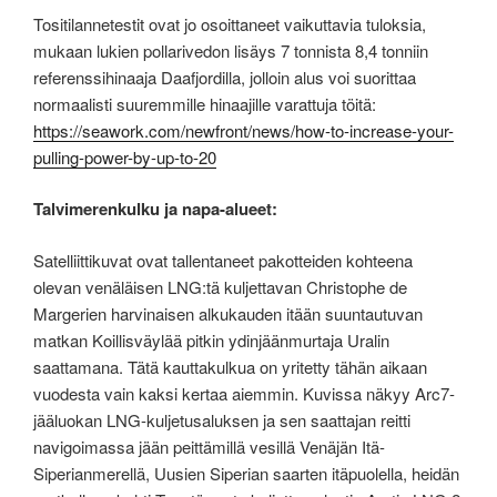
Tositilannetestit ovat jo osoittaneet vaikuttavia tuloksia,
mukaan lukien pollarivedon lisäys 7 tonnista 8,4 tonniin
referenssihinaaja Daafjordilla, jolloin alus voi suorittaa
normaalisti suuremmille hinaajille varattuja töitä:
https://seawork.com/newfront/news/how-to-increase-your-
pulling-power-by-up-to-20
Talvimerenkulku ja napa-alueet:
Satelliittikuvat ovat tallentaneet pakotteiden kohteena
olevan venäläisen LNG:tä kuljettavan Christophe de
Margerien harvinaisen alkukauden itään suuntautuvan
matkan Koillisväylää pitkin ydinjäänmurtaja Uralin
saattamana. Tätä kauttakulkua on yritetty tähän aikaan
vuodesta vain kaksi kertaa aiemmin. Kuvissa näkyy Arc7-
jääluokan LNG-kuljetusaluksen ja sen saattajan reitti
navigoimassa jään peittämillä vesillä Venäjän Itä-
Siperianmerellä, Uusien Siperian saarten itäpuolella, heidän