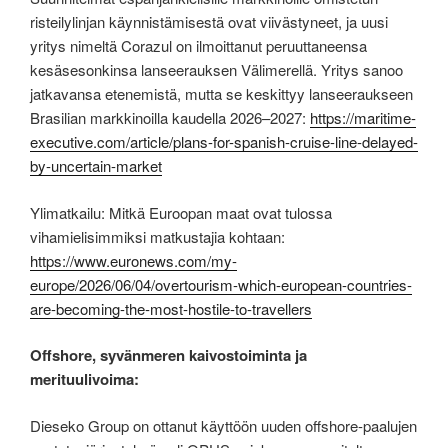
risteilylinjan käynnistämisestä ovat viivästyneet, ja uusi
yritys nimeltä Corazul on ilmoittanut peruuttaneensa
kesäsesonkinsa lanseerauksen Välimerellä. Yritys sanoo
jatkavansa etenemistä, mutta se keskittyy lanseeraukseen
Brasilian markkinoilla kaudella 2026–2027:
https://maritime-
executive.com/article/plans-for-spanish-cruise-line-delayed-
by-uncertain-market
Ylimatkailu: Mitkä Euroopan maat ovat tulossa
vihamielisimmiksi matkustajia kohtaan:
https://www.euronews.com/my-
europe/2026/06/04/overtourism-which-european-countries-
are-becoming-the-most-hostile-to-travellers
Offshore, syvänmeren kaivostoiminta ja
merituulivoima:
Dieseko Group on ottanut käyttöön uuden offshore-paalujen