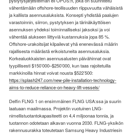
pystytysjärjestelmän eli OPUS:n, joka on suunniteltu
vähentämään offshore-teollisuuden riippuvuutta vähäisistä
ja kalliista asennusaluksista. Konsepti yhdistää paalujen
varastoinnin, siirron, pystytyksen ja tärinäkäyttöisen
asennuksen yhdeksi toiminnalliseksi jaksoksi ja voi
vähentää alukseen liittyviä kustannuksia jopa 85 %.
Offshore-urakoitsijat kilpailevat yhä enenevässä määrin
rajallisesta määrästä erikoistuneita asennusaluksia.
Korkealuokkaisten asennusalusten päivähinnat ovat
tyypillisesti $150’000–$250’000, kun taas rajoitetuilla
markkinoilla hinnat voivat nousta $522’500:
https://splash247.com/new-pile-installation-technology-
aims-to-reduce-reliance-on-heavy-lift-vessels/
Delfin FLNG 1 on ensimmäinen FLNG USA:ssa ja suurin
laatuaan maailmassa. Projektin vuotuinen LNG-
nimellistuotantokapasiteetti on 4,4 miljoonaa tonnia, ja
tuotannon odotetaan alkavan vuonna 2030. FLNG-yksikön
rakennusurakka toteutetaan Samsung Heavy Industriesin