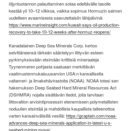
öljyntuotannon palauttaminen sotaa edeltävälle tasolle
kestää yli 10–12 viikkoa, vaikka sopimus Hormuzin salmen
uudelleen avaamisesta saavutettaisiin lähipäivinä:
https://www.marineinsight.com/kuwait-says-oil-production-
recovery-to-take-10-12-weeks-after-hormuz-reopens/
Kanadalainen Deep Sea Minerals Corp. kertoo
selvittäneensä tärkeän sääntelyyn liittyvän esteen
pyrkimyksissään etsimään kriittisiä mineraaleja
Tyynenmeren pohjasta saatuaan merkittävän
vaatimustenmukaisuusarvion USA:n kansalliselta
valtameri- ja ilmakehävirastolta (NOAA). NOAA totesi sen
hakemuksen Deep Seabed Hard Mineral Resources Act
(DSHMRA) nojalla sisältävän tiedot, joita tarvitaan
liittovaltion arviointiprosessin etenemiseen polymetallisten
noduulien etsintää ja mahdollista kaupallista talteenottoa
varten kansainvälisillä vesillä:
https://gcaptain.com/noaa-
advances-deep-sea-minerals-application-in-latest-u-s-
seabed-mining-move/