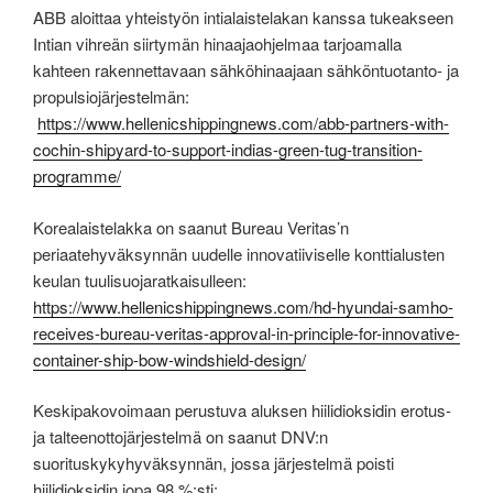
ABB aloittaa yhteistyön intialaistelakan kanssa tukeakseen
Intian vihreän siirtymän hinaajaohjelmaa tarjoamalla
kahteen rakennettavaan sähköhinaajaan sähköntuotanto- ja
propulsiojärjestelmän:
https://www.hellenicshippingnews.com/abb-partners-with-
cochin-shipyard-to-support-indias-green-tug-transition-
programme/
Korealaistelakka on saanut Bureau Veritas’n
periaatehyväksynnän uudelle innovatiiviselle konttialusten
keulan tuulisuojaratkaisulleen:
https://www.hellenicshippingnews.com/hd-hyundai-samho-
receives-bureau-veritas-approval-in-principle-for-innovative-
container-ship-bow-windshield-design/
Keskipakovoimaan perustuva aluksen hiilidioksidin erotus-
ja talteenottojärjestelmä on saanut DNV:n
suorituskykyhyväksynnän, jossa järjestelmä poisti
hiilidioksidin jopa 98 %:sti: