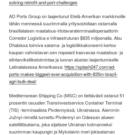
solving-retrofit-and-port-challenges
AD Ports Group on laajentunut Etelä-Amerikan markkinoille
tähän mennessä suurimmalla yritysostollaan ostamalla
brasilialaisen maatalous-irtotavaraterminaalioperaattorin
Corredor Logística e Infraestruturan $835 miljoonalla. Abu
Dhabissa toimiva satama- ja logistiikkakonserni kertoo
kaupan vahvistavan sen nopeasti kasvavaa maatalous- ja
elintarvikeliiketoimintaa ja luovan alustan laajentumiselle
Latinalaisessa Amerikassa:
https://splash247.com/ad-
ports-makes-biggest-ever-acquisition-with-835m-brazil-
agri-bulk-deal/
Mediterranean Shipping Co (MSC) on tiettävästi ostanut 51
prosentin osuuden Transinvestservice Container Terminal
(TIS) -terminaalista Pivdennyissä, Ukrainassa. Aiemmin
Južnyi-nimellä tunnettu Pivdennyi on Odessan alueen
satelliittisatama, joka sijaitsee Ukrainan kolmanneksi
suurimman kaupungin ja Mykolaivin meri-jokisataman