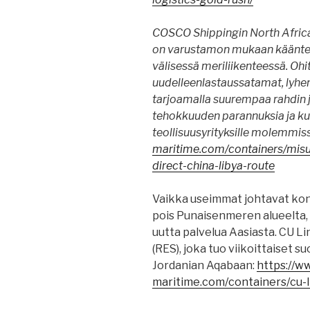
COSCO Shippingin North Africa 
on varustamon mukaan käänteen
välisessä meriliikenteessä. Ohit
uudelleenlastaussatamat, lyhen
tarjoamalla suurempaa rahdin jo
tehokkuuden parannuksia ja kust
teollisuusyrityksille molemmis
maritime.com/containers/misu
direct-china-libya-route
Vaikka useimmat johtavat kon
pois Punaisenmeren alueelta, 
uutta palvelua Aasiasta. CU L
(RES), joka tuo viikoittaiset su
Jordanian Aqabaan:
https://w
maritime.com/containers/cu-