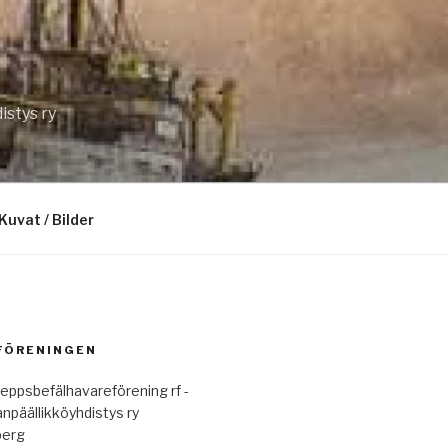
istys ry
Kuvat / Bilder
 FÖRENINGEN
eppsbefälhavareförening rf -
anpäällikköyhdistys ry
berg