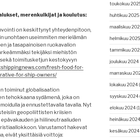
toukokuu 202
lukset, merenkulkijat ja koulutus:
huhtikuu 2025
maaliskuu 20
nvointi on keskittynyt yhteydenpitoon,
isiin unohtaen useimmiten merielämän
helmikuu 202
sen ja tasapainoisen ruokavalion
tammikuu 202
tärkeämmäksi tekijäksi miehistön
n sekä toimitusketjun kestokyvyn
joulukuu 2024
cshippingnews.com/fresh-food-for-
marraskuu 20
erative-for-ship-owners/
lokakuu 2024
(
 toiminut globalisaation
syyskuu 2024
en tehokkaana sydämenä, joka on
oidulla ja ennustettavalla tavalla. Nyt
elokuu 2024
(1
teisiin geopoliittisten kriisien
heinäkuu 202
epävakauden ja hiilineutraaliuden
ristiaallokkoon. Varustamot hakevat
kesäkuu 2024
 eivät yksittäisiä voittoja: