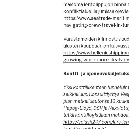
maisema lentolippujen hinnan
konfliktialueilla jumissa olev
https://www.seatrade-maritim
navigating-crew-travel-in-tu
Varustamoiden kiinnostus uud
alusten kauppaan on kasvussa
https://www.hellenicshipping
growing-while-more-deals-ev
Kontti- ja ajoneuvokuljetuks
Yksi konttiliikenteen tunnetui
seikkailuun. Konsulttiyritys V
pian matkailuautonsa 18 kuukau
Hapag-Lloyd, DSV ja Nexxiot s
tutkii konttilogistiikan mahdoll
https://splash247.com/lars-je
logistics-gold-rush/