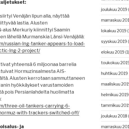
kuljetukset:
joulukuu 2019
(
iirtyi Venäjän lipun alla, näyttää
marraskuu 20
ittyvää lastia. Alusten
alus Merkuriy kiinnittyi Saamin
lokakuu 2019
(
en lähellä Murmanskia Länsi-Venäjällä:
syyskuu 2019
(
m/russian-lng-tanker-appears-to-load-
tic-lng-2-project/
elokuu 2019
(1
toukokuu 201
ettivat yhteensä 6 miljoonaa barrelia
istuivat Hormuzinsalmesta AIS-
huhtikuu 2019
päältä. Alusten kerrotaan sammuttaneen
maaliskuu 201
Iranin hyökkäykset varustamoiden
tä pois Persianlahdelta huolimatta
helmikuu 2019
:
tammikuu 201
m/three-oil-tankers-carrying-6-
f-hormuz-with-trackers-switched-off/
joulukuu 2018
(
koisalus- ja
marraskuu 20