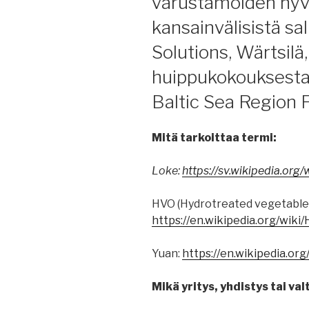
varustamoiden hyvi
kansainvälisistä s
Solutions, Wärtsilä
huippukokouksesta,
Baltic Sea Region 
Mitä tarkoittaa termi:
Loke:
https://sv.wikipedia.org/
HVO (Hydrotreated vegetable o
https://en.wikipedia.org/wiki
Yuan:
https://en.wikipedia.org
Mikä yritys, yhdistys tai valt