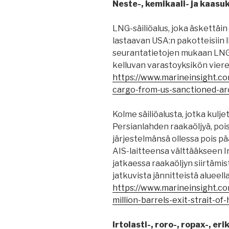
Neste-, kemikaali- ja kaasu
LNG-säiliöalus, joka äskettäin s
lastaavan USA:n pakotteisiin li
seurantatietojen mukaan LNG-
kelluvan varastoyksikön viere
https://www.marineinsight.co
cargo-from-us-sanctioned-arc
Kolme säiliöalusta, jotka kulj
Persianlahden raakaöljyä, po
järjestelmänsä ollessa pois 
AIS-laitteensa välttääkseen 
jatkaessa raakaöljyn siirtämis
jatkuvista jännitteistä alueella
https://www.marineinsight.co
million-barrels-exit-strait-o
Irtolasti-, roro-, ropax-, eri