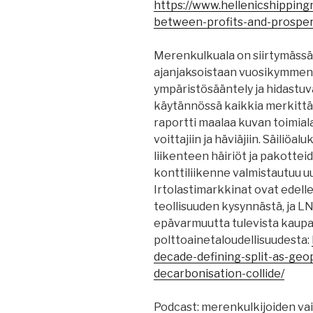
https://www.hellenicshipping
between-profits-and-prosper
Merenkulkuala on siirtymässä
ajanjaksoistaan ​​vuosikymmeni
ympäristösääntely ja hidastu
käytännössä kaikkia merkittä
raportti maalaa kuvan toimia
voittajiin ja häviäjiin. Säiliöa
liikenteen häiriöt ja pakotte
konttiliikenne valmistautuu u
Irtolastimarkkinat ovat edellee
teollisuuden kysynnästä, ja 
epävarmuutta tulevista kaupa
polttoainetaloudellisuudesta:
decade-defining-split-as-geo
decarbonisation-collide/
Podcast: merenkulkijoiden v