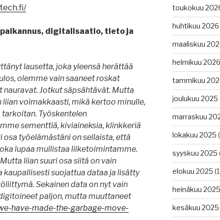
tech.fi/
toukokuu 202
huhtikuu 2026
aikannus, digitalisaatio, tieto ja
maaliskuu 20
helmikuu 202
ttänyt lausetta, joka yleensä herättää
t ulos, olemme vain saaneet roskat
tammikuu 202
 nauravat. Jotkut säpsähtävät. Mutta
joulukuu 2025
iian voimakkaasti, mikä kertoo minulle,
ä tarkoitan. Työskentelen
marraskuu 20
tamme sementtiä, kiviaineksia, klinkkeriä
lokakuu 2025
(
uri osa työelämästäni on sellaista, että
oka lupaa mullistaa liiketoimintamme.
syyskuu 2025
Mutta liian suuri osa siitä on vain
elokuu 2025
(1
aupallisesti suojattua dataa ja lisätty
ttöliittymä. Sekainen data on nyt vain
heinäkuu 202
digitoineet paljon, mutta muuttaneet
m/we-have-made-the-garbage-move-
kesäkuu 2025