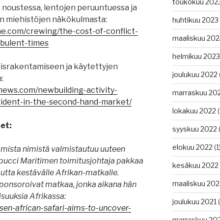
toukokuu 202
 noustessa, lentojen peruuntuessa ja
ien miehistöjen näkökulmasta:
huhtikuu 2023
e.com/crewing/the-cost-of-conflict-
maaliskuu 202
rbulent-times
helmikuu 2023
israkentamiseen ja käytettyjen
joulukuu 2022
:
news.com/newbuilding-activity-
marraskuu 20
ident-in-the-second-hand-market/
lokakuu 2022
(
et:
syyskuu 2022
(
elokuu 2022
(1
mmista nimistä valmistautuu uuteen
espucci Maritimen toimitusjohtaja pakkaa
kesäkuu 2022
tta kestävälle Afrikan-matkalle.
maaliskuu 202
ponsoroivat matkaa, jonka aikana hän
isuuksia Afrikassa:
joulukuu 2021
(
nsen-african-safari-aims-to-uncover-
marraskuu 20