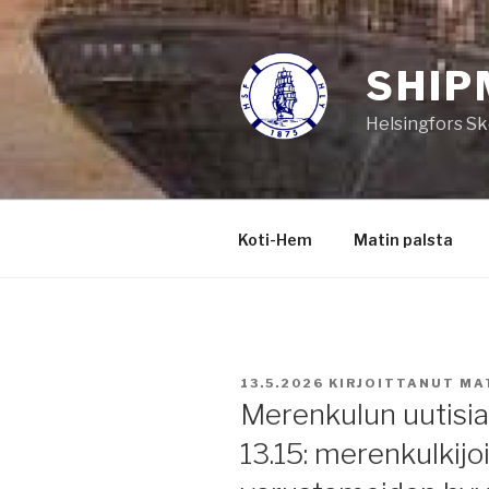
Siirry
sisältöön
SHIP
Helsingfors Sk
Koti-Hem
Matin palsta
JULKAISTU
13.5.2026
KIRJOITTANUT
MA
Merenkulun uutisia 
13.15: merenkulkijo