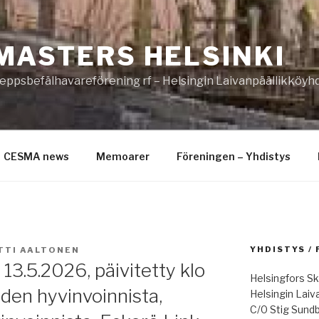
MASTERS HELSINKI
eppsbefälhavareförening rf – Helsingin Laivanpäällikköyhd
CESMA news
Memoarer
Föreningen – Yhdistys
YHDISTYS /
TTI AALTONEN
13.5.2026, päivitetty klo
Helsingfors Sk
iden hyvinvoinnista,
Helsingin Laiv
C/0 Stig Sund