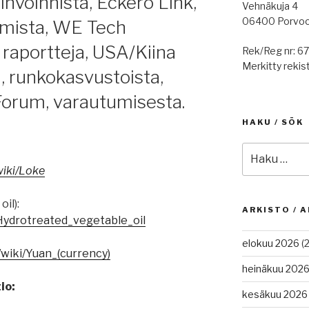
nvoinnista, Eckerö Link,
Vehnäkuja 4
06400 Porvo
almista, WE Tech
, raportteja, USA/Kiina
Rek/Reg nr: 6
Merkitty rekist
 runkokasvustoista,
Forum, varautumisesta.
HAKU / SÖK
Etsi:
wiki/Loke
il):
ARKISTO / A
/Hydrotreated_vegetable_oil
elokuu 2026
(2
/wiki/Yuan_(currency)
heinäkuu 202
io:
kesäkuu 2026