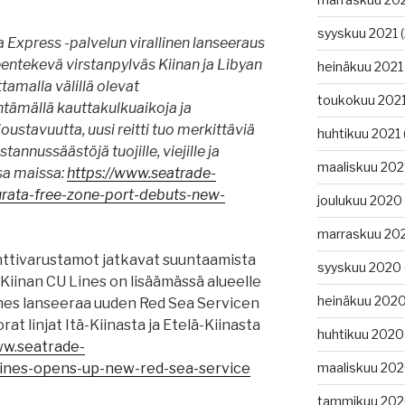
syyskuu 2021
(
Express -palvelun virallinen lanseeraus
tekevä virstanpylväs Kiinan ja Libyan
heinäkuu 2021
tamalla välillä olevat
toukokuu 202
tämällä kauttakulkuaikoja ja
ustavuutta, uusi reitti tuo merkittäviä
huhtikuu 2021
annussäästöjä tuojille, viejille ja
maaliskuu 202
sa maissa:
https://www.seatrade-
rata-free-zone-port-debuts-new-
joulukuu 2020
marraskuu 20
ttivarustamot jatkavat suuntaamista
syyskuu 2020
Kiinan CU Lines on lisäämässä alueelle
heinäkuu 202
ines lanseeraa uuden Red Sea Servicen
orat linjat Itä-Kiinasta ja Etelä-Kiinasta
huhtikuu 2020
ww.seatrade-
lines-opens-up-new-red-sea-service
maaliskuu 20
tammikuu 20