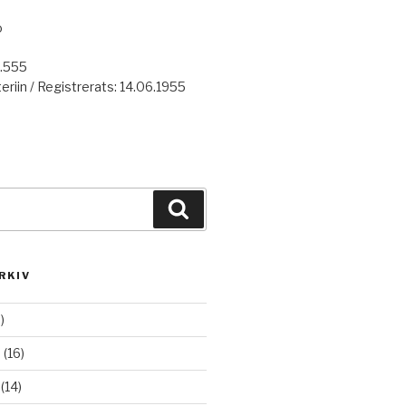
o
7.555
eriin / Registrerats: 14.06.1955
Haku
RKIV
)
6
(16)
(14)