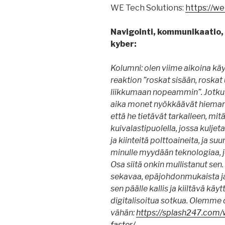
WE Tech Solutions:
https://we
Navigointi, kommunikaatio, p
kyber:
Kolumni: olen viime aikoina käy
reaktion ”roskat sisään, roska
liikkumaan nopeammin”. Jotkut
aika monet nyökkäävät hieman l
että he tietävät tarkalleen, mit
kuivalastipuolella, jossa kulje
ja kiinteitä polttoaineita, ja su
minulle myydään teknologiaa, j
Osa siitä onkin mullistanut sen. 
sekavaa, epäjohdonmukaista ja k
sen päälle kallis ja kiiltävä käy
digitalisoitua sotkua. Olemme 
vähän:
https://splash247.co
faster/