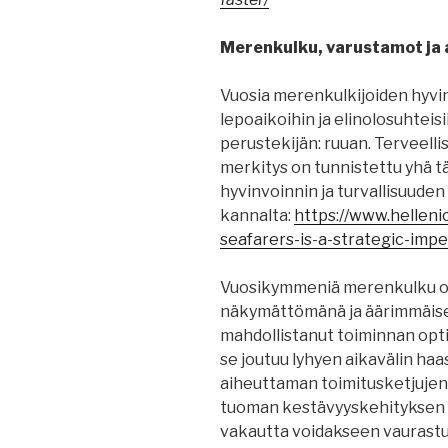
Merenkulku, varustamot ja a
Vuosia merenkulkijoiden hyvi
lepoaikoihin ja elinolosuhte
perustekijän: ruuan. Terveelli
merkitys on tunnistettu yhä 
hyvinvoinnin ja turvallisuude
kannalta:
https://www.helleni
seafarers-is-a-strategic-imp
Vuosikymmeniä merenkulku on
näkymättömänä ja äärimmäis
mahdollistanut toiminnan optim
se joutuu lyhyen aikavälin haas
aiheuttaman toimitusketjujen 
tuoman kestävyyskehityksen 
vakautta voidakseen vaurastua,