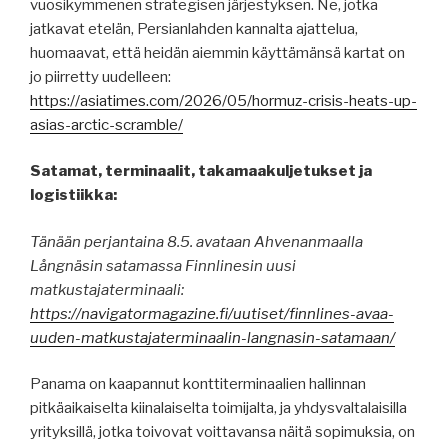
vuosikymmenen strategisen järjestyksen. Ne, jotka
jatkavat etelän, Persianlahden kannalta ajattelua,
huomaavat, että heidän aiemmin käyttämänsä kartat on
jo piirretty uudelleen:
https://asiatimes.com/2026/05/hormuz-crisis-heats-up-
asias-arctic-scramble/
Satamat, terminaalit, takamaakuljetukset ja
logistiikka:
Tänään perjantaina 8.5. avataan Ahvenanmaalla
Långnäsin satamassa Finnlinesin uusi
matkustajaterminaali:
https://navigatormagazine.fi/uutiset/finnlines-avaa-
uuden-matkustajaterminaalin-langnasin-satamaan/
Panama on kaapannut konttiterminaalien hallinnan
pitkäaikaiselta kiinalaiselta toimijalta, ja yhdysvaltalaisilla
yrityksillä, jotka toivovat voittavansa näitä sopimuksia, on