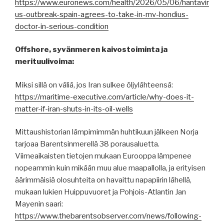
https://www.euronews.com/health/2026/05/06/hantavir
us-outbreak-spain-agrees-to-take-in-mv-hondius-
doctor-in-serious-condition
Offshore, syvänmeren kaivostoiminta ja
merituulivoima:
Miksi sillä on väliä, jos Iran sulkee öljylähteensä:
https://maritime-executive.com/article/why-does-it-
matter-if-iran-shuts-in-its-oil-wells
Mittaushistorian lämpimimmän huhtikuun jälkeen Norja
tarjoaa Barentsinmerellä 38 porausaluetta.
Viimeaikaisten tietojen mukaan Eurooppa lämpenee
nopeammin kuin mikään muu alue maapallolla, ja erityisen
äärimmäisiä olosuhteita on havaittu napapiirin lähellä,
mukaan lukien Huippuvuoret ja Pohjois-Atlantin Jan
Mayenin saari:
https://www.thebarentsobserver.com/news/following-