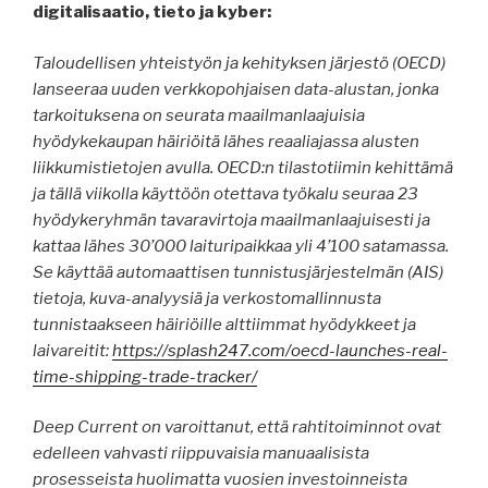
digitalisaatio, tieto ja kyber:
Taloudellisen yhteistyön ja kehityksen järjestö (OECD)
lanseeraa uuden verkkopohjaisen data-alustan, jonka
tarkoituksena on seurata maailmanlaajuisia
hyödykekaupan häiriöitä lähes reaaliajassa alusten
liikkumistietojen avulla. OECD:n tilastotiimin kehittämä
ja tällä viikolla käyttöön otettava työkalu seuraa 23
hyödykeryhmän tavaravirtoja maailmanlaajuisesti ja
kattaa lähes 30’000 laituripaikkaa yli 4’100 satamassa.
Se käyttää automaattisen tunnistusjärjestelmän (AIS)
tietoja, kuva-analyysiä ja verkostomallinnusta
tunnistaakseen häiriöille alttiimmat hyödykkeet ja
laivareitit:
https://splash247.com/oecd-launches-real-
time-shipping-trade-tracker/
Deep Current on varoittanut, että rahtitoiminnot ovat
edelleen vahvasti riippuvaisia ​​manuaalisista
prosesseista huolimatta vuosien investoinneista