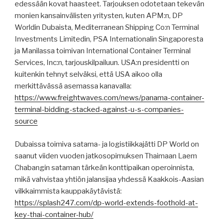
edessään kovat haasteet. Tarjouksen odotetaan tekevän
monien kansainvälisten yritysten, kuten APM:n, DP
Worldin Dubaista, Mediterranean Shipping Co:n Terminal
Investments Limitedin, PSA Internationalin Singaporesta
ja Manilassa toimivan International Container Terminal
Services, Inc:n, tarjouskilpailuun. USA:n presidentti on
kuitenkin tehnyt selväksi, että USA aikoo olla
merkittävässä asemassa kanavalla:
https://www.freightwaves.com/news/panama-container-
terminal-bidding-stacked-against-u-s-companies-
source
Dubaissa toimiva satama- ja logistiikkajätti DP World on
saanut viiden vuoden jatkosopimuksen Thaimaan Laem
Chabangin sataman tärkeän konttipaikan operoinnista,
mikä vahvistaa yhtiön jalansijaa yhdessä Kaakkois-Aasian
vilkkaimmista kauppakäytävistä:
https://splash247.com/dp-world-extends-foothold-at-
key-thai-container-hub/