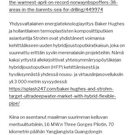
the-warmest-april-on-record-norwaynbspoffers-38-
areas-in-the-barents-sea-for-drilling/449974
Yhdysvaltalainen energiateknologiayritys Baker Hughes
ja hollantilainen termoplastisten komposiittiputkien
asiantuntija Strohm ovat yhdistäneet voimansa
kehittääkseen uuden hybridijoustoputkiratkaisun, joka on
suunnattu erittäin syviin merenalaisiin projekteihin. Nämä
kaksi yritystä allekirjoittivat yhteisymmärryspöytäkirjan
hybridijoustoputken (HFP) kehittämisestä ja
hyväksynnästä yhdessä nousu- ja virtauslinjasovelluksiin
yli 3 000 metrin syvyydessä:
https://splash247.com/baker-hughes-and-strohm-
target-ultradeepwater-market-with-hybrid-flexible-
pipe/
Kiina on asentanut maailman suurimman kelluvan
merituuliturbiinin, 16 MW:n Three Gorges Pilotin, 70
kilometrin päähän Yangjiangista Guangdongin