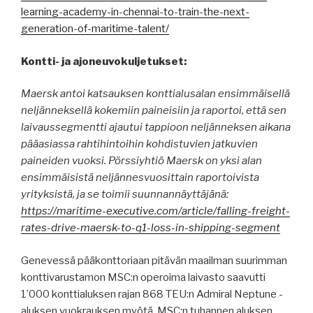
learning-academy-in-chennai-to-train-the-next-
generation-of-maritime-talent/
Kontti- ja ajoneuvokuljetukset:
Maersk antoi katsauksen konttialusalan ensimmäisellä
neljänneksellä kokemiin paineisiin ja raportoi, että sen
laivaussegmentti ajautui tappioon neljänneksen aikana
pääasiassa rahtihintoihin kohdistuvien jatkuvien
paineiden vuoksi. Pörssiyhtiö Maersk on yksi alan
ensimmäisistä neljännesvuosittain raportoivista
yrityksistä, ja se toimii suunnannäyttäjänä:
https://maritime-executive.com/article/falling-freight-
rates-drive-maersk-to-q1-loss-in-shipping-segment
Genevessä pääkonttoriaan pitävän maailman suurimman
konttivarustamon MSC:n operoima laivasto saavutti
1’000 konttialuksen rajan 868 TEU:n Admiral Neptune -
aluksen vuokrauksen myötä. MSC:n tuhannen aluksen