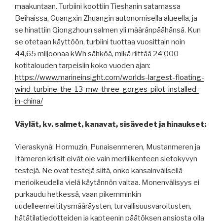
maakuntaan. Turbiini koottiin Tieshanin satamassa
Beihaissa, Guangxin Zhuangin autonomisella alueella, ja
se hinattiin Qiongzhoun salmen yli määränpäähänsä. Kun
se otetaan käyttöön, turbiini tuottaa vuosittain noin
44,65 miljoonaa kWh sähköä, mikä riittää 24’000
kotitalouden tarpeisiin koko vuoden ajan:
https://www.marineinsight.com/worlds-largest-floating-
wind-turbine-the-13-mw-three-gorges-pilot-installed-
in-china/
Väylät, kv. salmet, kanavat, sisävedet ja hinaukset:
Vieraskynä: Hormuzin, Punaisenmeren, Mustanmeren ja
Itämeren kriisit eivät ole vain meriliikenteen sietokyvyn
testejä. Ne ovat testejä siitä, onko kansainvälisellä
merioikeudella vielä käytännön valtaa. Monenvälisyys ei
purkaudu hetkessä, vaan pikemminkin
uudelleenreititysmääräysten, turvallisuusvaroitusten,
hätätilatiedotteiden ja kapteenin päätöksen ansiosta olla