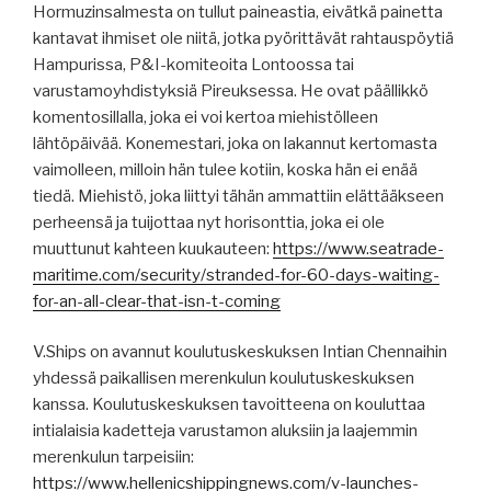
Hormuzinsalmesta on tullut paineastia, eivätkä painetta
kantavat ihmiset ole niitä, jotka pyörittävät rahtauspöytiä
Hampurissa, P&I-komiteoita Lontoossa tai
varustamoyhdistyksiä Pireuksessa. He ovat päällikkö
komentosillalla, joka ei voi kertoa miehistölleen
lähtöpäivää. Konemestari, joka on lakannut kertomasta
vaimolleen, milloin hän tulee kotiin, koska hän ei enää
tiedä. Miehistö, joka liittyi tähän ammattiin elättääkseen
perheensä ja tuijottaa nyt horisonttia, joka ei ole
muuttunut kahteen kuukauteen:
https://www.seatrade-
maritime.com/security/stranded-for-60-days-waiting-
for-an-all-clear-that-isn-t-coming
V.Ships on avannut koulutuskeskuksen Intian Chennaihin
yhdessä paikallisen merenkulun koulutuskeskuksen
kanssa. Koulutuskeskuksen tavoitteena on kouluttaa
intialaisia kadetteja varustamon aluksiin ja laajemmin
merenkulun tarpeisiin:
https://www.hellenicshippingnews.com/v-launches-