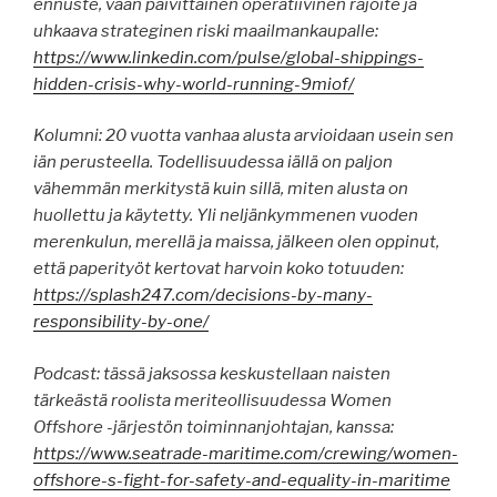
ennuste, vaan päivittäinen operatiivinen rajoite ja
uhkaava strateginen riski maailmankaupalle:
https://www.linkedin.com/pulse/global-shippings-
hidden-crisis-why-world-running-9miof/
Kolumni: 20 vuotta vanhaa alusta arvioidaan usein sen
iän perusteella. Todellisuudessa iällä on paljon
vähemmän merkitystä kuin sillä, miten alusta on
huollettu ja käytetty. Yli neljänkymmenen vuoden
merenkulun, merellä ja maissa, jälkeen olen oppinut,
että paperityöt kertovat harvoin koko totuuden:
https://splash247.com/decisions-by-many-
responsibility-by-one/
Podcast: tässä jaksossa keskustellaan naisten
tärkeästä roolista meriteollisuudessa Women
Offshore -järjestön toiminnanjohtajan, kanssa:
https://www.seatrade-maritime.com/crewing/women-
offshore-s-fight-for-safety-and-equality-in-maritime