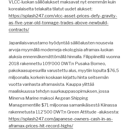
VLCC-luokan säiliöalukset maksavat nyt enemmän kuin
korealaiselta telakalta tilatut uudet alukset:
https://splash247.com/vlcc-asset-prices-defy-gravity-
as-five-year-old-tonnage-trades-above-newbuild-
contracts/
Japanilaisvarustamo hyödyntää säiliöalusten nousevia
arvoja myymällä moderneja ekologisia aframax-luokan
aluksia ennennäkemättömällä hinnalla. Filippiineillä vuonna
2018 rakennettu 109’000 DWT:n Pusaka Borneo,
pakokaasupesurilla varustettu alus, myytiin lopulta $76,5
miljoonalla, korkein koskaan kirjattu hinta seitsemän
vuotta vanhasta aframaxista. Kauppa ylittää
maaliskuussa tehdyn suurkauppasopimuksen, jossa
Minerva Marine maksoi Aegean Shipping
Managementille $71 miljoonaa samanikäisestä Kiinassa
rakennetusta 112’500 DWT:n Green Attitude -aluksesta:
https://splash247.com/japanese-owners-cash-in-as-
aframax-prices-hit-record-highs/