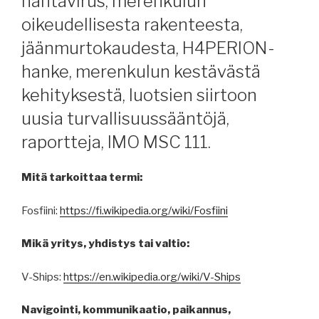
hantavirus, merenkulun
oikeudellisesta rakenteesta,
jäänmurtokaudesta, H4PERION-
hanke, merenkulun kestävästä
kehityksestä, luotsien siirtoon
uusia turvallisuussääntöjä,
raportteja, IMO MSC 111.
Mitä tarkoittaa termi:
Fosfiini:
https://fi.wikipedia.org/wiki/Fosfiini
Mikä yritys, yhdistys tai valtio:
V-Ships:
https://en.wikipedia.org/wiki/V-Ships
Navigointi, kommunikaatio, paikannus,