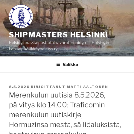
Siirry
sisältöön
SHIPMASTERS HELSINKI
Helsingfors Skeppsbefälhavareförening rf – Helsingin
Laivanpäällikköyhdistys ry
Valikko
JULKAISTU
8.5.2026
KIRJOITTANUT
MATTI AALTONEN
Merenkulun uutisia 8.5.2026,
päivitys klo 14.00: Traficomin
merenkulun uutiskirje,
Hormuzinsalmesta, säiliöaluksista,