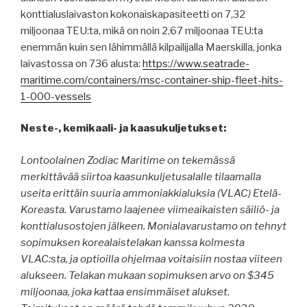
konttialuslaivaston kokonaiskapasiteetti on 7,32
miljoonaa TEU:ta, mikä on noin 2,67 miljoonaa TEU:ta
enemmän kuin sen lähimmällä kilpailijalla Maerskilla, jonka
laivastossa on 736 alusta:
https://www.seatrade-
maritime.com/containers/msc-container-ship-fleet-hits-
1-000-vessels
Neste-, kemikaali- ja kaasukuljetukset:
Lontoolainen Zodiac Maritime on tekemässä
merkittävää siirtoa kaasunkuljetusalalle tilaamalla
useita erittäin suuria ammoniakkialuksia (VLAC) Etelä-
Koreasta. Varustamo laajenee viimeaikaisten säiliö- ja
konttialusostojen jälkeen. Monialavarustamo on tehnyt
sopimuksen korealaistelakan kanssa kolmesta
VLAC:sta, ja optioilla ohjelmaa voitaisiin nostaa viiteen
alukseen. Telakan mukaan sopimuksen arvo on $345
miljoonaa, joka kattaa ensimmäiset alukset.