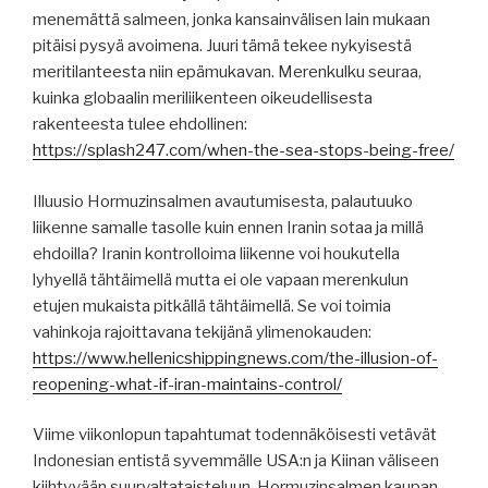
menemättä salmeen, jonka kansainvälisen lain mukaan
pitäisi pysyä avoimena. Juuri tämä tekee nykyisestä
meritilanteesta niin epämukavan. Merenkulku seuraa,
kuinka globaalin meriliikenteen oikeudellisesta
rakenteesta tulee ehdollinen:
https://splash247.com/when-the-sea-stops-being-free/
Illuusio Hormuzinsalmen avautumisesta, palautuuko
liikenne samalle tasolle kuin ennen Iranin sotaa ja millä
ehdoilla? Iranin kontrolloima liikenne voi houkutella
lyhyellä tähtäimellä mutta ei ole vapaan merenkulun
etujen mukaista pitkällä tähtäimellä. Se voi toimia
vahinkoja rajoittavana tekijänä ylimenokauden:
https://www.hellenicshippingnews.com/the-illusion-of-
reopening-what-if-iran-maintains-control/
Viime viikonlopun tapahtumat todennäköisesti vetävät
Indonesian entistä syvemmälle USA:n ja Kiinan väliseen
kiihtyvään suurvaltataisteluun. Hormuzinsalmen kaupan