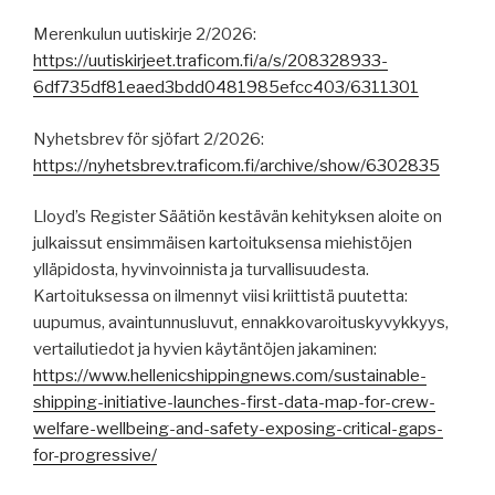
Merenkulun uutiskirje 2/2026:
https://uutiskirjeet.traficom.fi/a/s/208328933-
6df735df81eaed3bdd0481985efcc403/6311301
Nyhetsbrev för sjöfart 2/2026:
https://nyhetsbrev.traficom.fi/archive/show/6302835
Lloyd’s Register Säätiön kestävän kehityksen aloite on
julkaissut ensimmäisen kartoituksensa miehistöjen
ylläpidosta, hyvinvoinnista ja turvallisuudesta.
Kartoituksessa on ilmennyt viisi kriittistä puutetta:
uupumus, avaintunnusluvut, ennakkovaroituskyvykkyys,
vertailutiedot ja hyvien käytäntöjen jakaminen:
https://www.hellenicshippingnews.com/sustainable-
shipping-initiative-launches-first-data-map-for-crew-
welfare-wellbeing-and-safety-exposing-critical-gaps-
for-progressive/