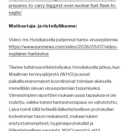
prepares-to-carry-biggest-ever-nuclear-fuel-flask-tn-
eagle/
Matkustaja- ja risteilyliikenne:
Video: ms Hondiuksella puhjennut hanta-virusepidemia:
https://www.euronews.com/video/2026/05/07/video-
explainer-hantavirus
Tilanne tutkimusretkiristeilyalus Hondiuksella jatkuu, kun
Maailman terveysjärjestö (WHO) ja useat
paikallisviranomaiset koordinoivat toimiaan aluksella
meneillään olevan virusepidemian torjumiseksi.
Viimeisimpien raporttien mukaan uusia tapauksia ei ole
todettu, vaikka toinen hantavirustapaus on vahvistettu.
Laiva toimii tällä hetkellä lääketieteellisen protokollan
korkeimman tason mukaisesti, mukaan lukien
eristystoimenpiteet, hygieniaprotokollat ​​ja
lääketieteellinen seuranta. WHO raportoi, että