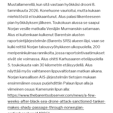
Mustallamerellä, kun sitä vastaan ​​hyökkäsi drooni 8.
tammikuuta 2026. Konehuone vaurioitui, mutta kukaan
miehistöstä ei loukkaantunut. Alus palasi liikenteeseen
pian hyökkäyksen jälkeen. Toukokuun alussa se saapui
Norjan vesille matkalla Venäjän Murmanskin satamaan.
Alus ei kuitenkaan kulkenut Barentsin alusten
raportointijärjestelmän (Barents SRS) alueen läpi, vaan se
kulki reittiä Norjan talousvyöhykkeen ulkopuolella, 200
meripeninkulmaa rannikolta, jossa raportointivaatimukset
eivät ole voimassa. Alus ohitti Karhusaaren eteläpuolella
5. toukokuuta vain 30 kilometrin etäisyydellä. Alus
näyttää myös vaihtaneen lippuvaltiotaan matkan aikana.
Norjan kansallisen AIS-järjestelmän tietojen mukaan
ensimmäinen osuus purjehdittiin Palaun lipun alla ja
viimeinen osuus Kamerunin lipun alla:
https://www.thebarentsobserver.com/news/a-few-
weeks-after-black-sea-drone-attack-sanctioned-tanker-
makes-shady-passage-through-norwegian-