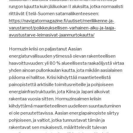
rungon lujuutta kuin jääluokan II aluksilta, jotka normaalisti
riittävät Etelä-Suomen satamaliikenteeseen:
https://navigatormagazine.fi/uutiset/meriliikenne-ja-
varustamot/poikkeuksellisen-varhainen-alku-ja-laaja-
avustustarve-leimasivat-jaanmurtokautta/
Hormuzin kriisi on paljastanut Aasian
energiaturvallisuuden ytimessä olevan rakenteellisen
haavoittuvuuden: yli 80 % alueellisesta raakaöljystä virtaa
yhden ainoan pullonkaulan kautta, jota mikään aasialainen
pääoma ei hallitse. Kriisi kiihdyttää maantieteellistä
painopistettä arktisille toimitusreiteille ja pohjoiseen
energiainfrastruktuuriin, jota Kiina ja Japani alkoivat
rakentaa vuosia sitten. Hormuzinsalmen kriisin
kiihdyttämä maantieteellinen uudelleen suuntautuminen
ei ole peruutettavissa. Aasian energiapainopiste siirtyy
pohjoiseen, ja valtiot, jotka tunnustavat tämän ja
rakentavat sen mukaisesti, määrittelevät tulevan