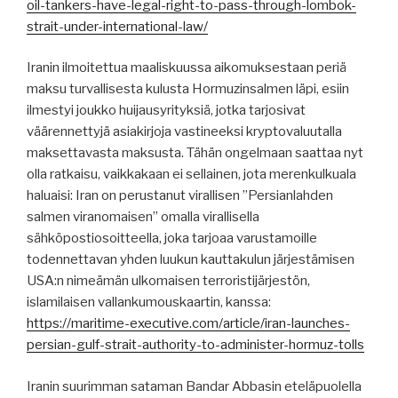
oil-tankers-have-legal-right-to-pass-through-lombok-
strait-under-international-law/
Iranin ilmoitettua maaliskuussa aikomuksestaan ​​periä
maksu turvallisesta kulusta Hormuzinsalmen läpi, esiin
ilmestyi joukko huijausyrityksiä, jotka tarjosivat
väärennettyjä asiakirjoja vastineeksi kryptovaluutalla
maksettavasta maksusta. Tähän ongelmaan saattaa nyt
olla ratkaisu, vaikkakaan ei sellainen, jota merenkulkuala
haluaisi: Iran on perustanut virallisen ”Persianlahden
salmen viranomaisen” omalla virallisella
sähköpostiosoitteella, joka tarjoaa varustamoille
todennettavan yhden luukun kauttakulun järjestämisen
USA:n nimeämän ulkomaisen terroristijärjestön,
islamilaisen vallankumouskaartin, kanssa:
https://maritime-executive.com/article/iran-launches-
persian-gulf-strait-authority-to-administer-hormuz-tolls
Iranin suurimman sataman Bandar Abbasin eteläpuolella