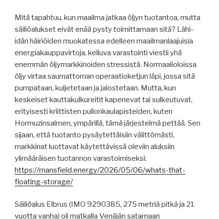
Mitä tapahtuu, kun maailma jatkaa öljyn tuotantoa, mutta
säiliöalukset eivät enää pysty toimittamaan sitä? Lähi-
idän häiriöiden muokatessa edelleen maailmanlaajuisia
energiakauppavirtoja, kelluva varastointi viestii yhä
enemmän öljymarkkinoiden stressistä. Normaalioloissa
öljy virtaa saumattoman operaatioketjun läpi, jossa sitä
pumpataan, kuljetetaan ja jalostetaan. Mutta, kun
keskeiset kauttakulkureitit kapenevat tai sulkeutuvat,
erityisesti kriittisten pullonkaulapisteiden, kuten
Hormuzinsalmen, ympärillä, tämä järjestelmä pettää. Sen
sijaan, että tuotanto pysäytettäisiin välittömästi,
markkinat luottavat käytettävissä oleviin aluksiin
ylimääräisen tuotannon varastoimiseksi:
https://mansfield.energy/2026/05/06/whats-that-
floating-storage/
Säiliöalus Elbrus (IMO 9290385, 275 metriä pitkä ja 21
vuotta vanha) oli matkalla Venäjän satamaan