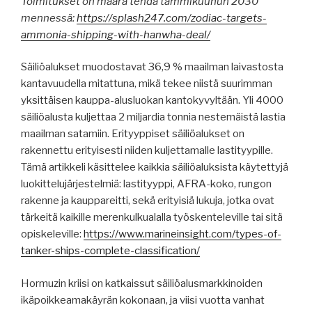
Toimitukset on määrä tehdä tammikuuhun 2030
mennessä:
https://splash247.com/zodiac-targets-
ammonia-shipping-with-hanwha-deal/
Säiliöalukset muodostavat 36,9 % maailman laivastosta
kantavuudella mitattuna, mikä tekee niistä suurimman
yksittäisen kauppa-alusluokan kantokyvyltään. Yli 4000
säiliöalusta kuljettaa 2 miljardia tonnia nestemäistä lastia
maailman satamiin. Erityyppiset säiliöalukset on
rakennettu erityisesti niiden kuljettamalle lastityypille.
Tämä artikkeli käsittelee kaikkia säiliöaluksista käytettyjä
luokittelujärjestelmiä: lastityyppi, AFRA-koko, rungon
rakenne ja kauppareitti, sekä erityisiä lukuja, jotka ovat
tärkeitä kaikille merenkulkualalla työskenteleville tai sitä
opiskeleville:
https://www.marineinsight.com/types-of-
tanker-ships-complete-classification/
Hormuzin kriisi on katkaissut säiliöalusmarkkinoiden
ikäpoikkeamakäyrän kokonaan, ja viisi vuotta vanhat