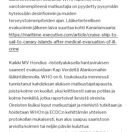
varotoimenpiteenä matkustajia on pyydetty pysymään
hyteissään desinfioinnin ja muiden
terveystoimenpiteiden ajan. Lääketieteellisen
evakuoinnin jälkeen laiva suuntaa kohti Kanariansaaria:
https://maritime-executive.com/article/cruise-ship-to-
sail-to-canary-islands-after-medical-evacuation-of-ill-
crew
Kaikki MV Hondius -risteilyaluksella hantaviruksen
saaneet evakuoidaan Kap Verdeltä Alankomaihin
lääkintälennolla. WHO on 6. toukokuuta mennessä
tunnistanut kahdeksan aluksen matkustajatapausta,
joista kolme on kuollut, yksi kriittisesti sairas potilas ja
kolme henkilöä, jotka raportoivat lievistä oireista.
Oireisten lisäksi loput matkustajat ja miehistö tutkitaan ja
hoidetaan WHO:n ja ECDC:n kehittämän yhteisen
protokollan mukaisesti, kun alus saapuu saaristoon
arviolta kolmen tai neljän päivän kuluttua: