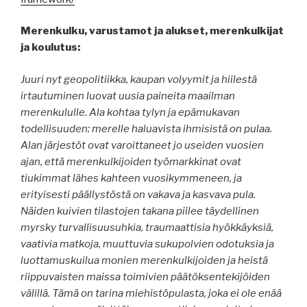
Merenkulku, varustamot ja alukset, merenkulkijat
ja koulutus:
Juuri nyt geopolitiikka, kaupan volyymit ja hiilestä
irtautuminen luovat uusia paineita maailman
merenkululle. Ala kohtaa tylyn ja epämukavan
todellisuuden: merelle haluavista ihmisistä on pulaa.
Alan järjestöt ovat varoittaneet jo useiden vuosien
ajan, että merenkulkijoiden työmarkkinat ovat
tiukimmat lähes kahteen vuosikymmeneen, ja
erityisesti päällystöstä on vakava ja kasvava pula.
Näiden kuivien tilastojen takana piilee täydellinen
myrsky turvallisuusuhkia, traumaattisia hyökkäyksiä,
vaativia matkoja, muuttuvia sukupolvien odotuksia ja
luottamuskuilua monien merenkulkijoiden ja heistä
riippuvaisten maissa toimivien päätöksentekijöiden
välillä. Tämä on tarina miehistöpulasta, joka ei ole enää