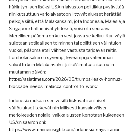
häiriintymisen lisäksi USA:n laivaston politiikka pysäyttää
niin kutsuttuun varjolaivastoon liittyvät alukset herättää
pelkoja siitä, että Malakansalmi, jota Indonesia, Malesia ja
Singapore hallinnoivat yhdessä, voisi olla seuraava.
Merellinen pääoma on kuin vesi, jossa se kelluu. Kun väylä
suljetaan sotilaallisen toiminnan tai poliittisen väliintulon
vuoksi, pääoma etsii vähiten vastusta tarjoavan reitin.
Lombokinsalmi on syvempi, leveämpi ja vähemmän
valvottu kuin Malakansalmi, ja lisää matka-aikaa vain
muutaman päivän:
https://asiatimes.com/2026/05/trumps-leaky-hormuz-
blockade-needs-malacca-control-to-work/
Indonesia mukaan sen vesillä liikkuvat iranilaiset
säiliöalukset tekevät niin laillisesti kansainvälisen
merioikeuden nojalla, vaikka alusten kerrotaan kulkeneen
USA:n saarron ohi:
https://www.marineinsight.com/indonesia-says-iranian-