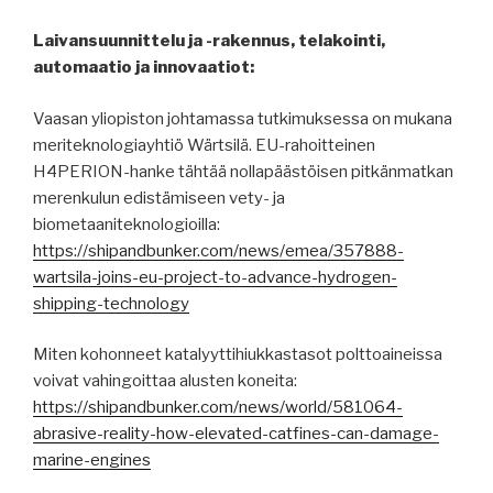
Laivansuunnittelu ja -rakennus, telakointi,
automaatio ja innovaatiot:
Vaasan yliopiston johtamassa tutkimuksessa on mukana
meriteknologiayhtiö Wärtsilä. EU-rahoitteinen
H4PERION-hanke tähtää nollapäästöisen pitkänmatkan
merenkulun edistämiseen vety- ja
biometaaniteknologioilla:
https://shipandbunker.com/news/emea/357888-
wartsila-joins-eu-project-to-advance-hydrogen-
shipping-technology
Miten kohonneet katalyyttihiukkastasot polttoaineissa
voivat vahingoittaa alusten koneita:
https://shipandbunker.com/news/world/581064-
abrasive-reality-how-elevated-catfines-can-damage-
marine-engines