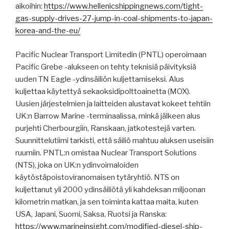
aikoihin:
https://www.hellenicshippingnews.com/tight-
gas-supply-drives-27-jump-in-coal-shipments-to-japan-
korea-and-the-eu/
Pacific Nuclear Transport Limitedin (PNTL) operoimaan
Pacific Grebe -alukseen on tehty teknisiä päivityksiä
uuden TN Eagle -ydinsäiliön kuljettamiseksi. Alus
kuljettaa käytettyä sekaoksidipolttoainetta (MOX).
Uusien järjestelmien ja laitteiden alustavat kokeet tehtiin
UK:n Barrow Marine -terminaalissa, minkä jälkeen alus
purjehti Cherbourgiin, Ranskaan, jatkotestejä varten.
Suunnittelutiimi tarkisti, että säiliö mahtuu aluksen useisiin
ruumiin. PNTL:n omistaa Nuclear Transport Solutions
(NTS), joka on UK:n ydinvoimaloiden
käytöstäpoistoviranomaisen tytäryhtiö. NTS on
kuljettanut yli 2000 ydinsäiliötä yli kahdeksan miljoonan
kilometrin matkan, ja sen toiminta kattaa maita, kuten
USA, Japani, Suomi, Saksa, Ruotsi ja Ranska:
https://www.marineinsight.com/modified-diesel-ship-