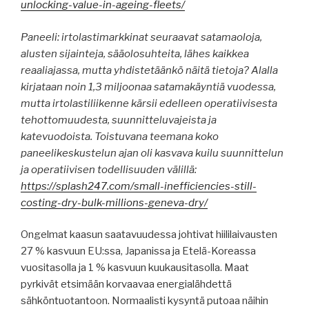
unlocking-value-in-ageing-fleets/
Paneeli: irtolastimarkkinat seuraavat satamaoloja,
alusten sijainteja, sääolosuhteita, lähes kaikkea
reaaliajassa, mutta yhdistetäänkö näitä tietoja? Alalla
kirjataan noin 1,3 miljoonaa satamakäyntiä vuodessa,
mutta irtolastiliikenne kärsii edelleen operatiivisesta
tehottomuudesta, suunnitteluvajeista ja
katevuodoista. Toistuvana teemana koko
paneelikeskustelun ajan oli kasvava kuilu suunnittelun
ja operatiivisen todellisuuden välillä:
https://splash247.com/small-inefficiencies-still-
costing-dry-bulk-millions-geneva-dry/
Ongelmat kaasun saatavuudessa johtivat hiililaivausten
27 % kasvuun EU:ssa, Japanissa ja Etelä-Koreassa
vuositasolla ja 1 % kasvuun kuukausitasolla. Maat
pyrkivät etsimään korvaavaa energialähdettä
sähköntuotantoon. Normaalisti kysyntä putoaa näihin