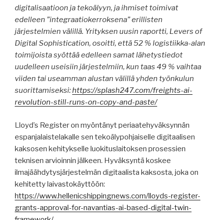
digitalisaatioon ja tekoälyyn, ja ihmiset toimivat
edelleen ”integraatiokerroksena” erillisten
järjestelmien välillä. Yrityksen uusin raportti, Levers of
Digital Sophistication, osoitti, että 52 % logistiikka-alan
toimijoista syöttää edelleen samat lähetystiedot
uudelleen useisiin järjestelmiin, kun taas 49 % vaihtaa
viiden tai useamman alustan välillä yhden työnkulun
suorittamiseksi:
https://splash247.com/freights-ai-
revolution-still-runs-on-copy-and-paste/
Lloyd’s Register on myöntänyt periaatehyväksynnän
espanjalaistelakalle sen tekoälypohjaiselle digitaalisen
kaksosen kehitykselle luokituslaitoksen prosessien
teknisen arvioinnin jälkeen. Hyväksyntä koskee
ilmajäähdytysjärjestelmän digitaalista kaksosta, joka on
kehitetty laivastokäyttöön:
https://www.hellenicshippingnews.com/lloyds-register-
grants-approval-for-navantias-ai-based-digital-twin-
framework/