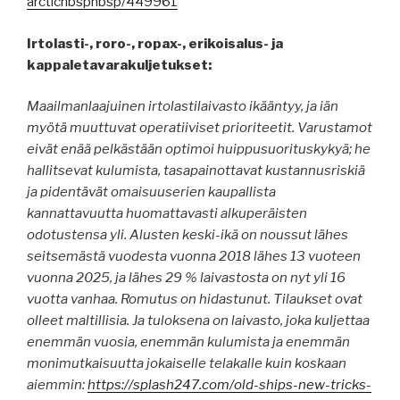
arcticnbspnbsp/449961
Irtolasti-, roro-, ropax-, erikoisalus- ja
kappaletavarakuljetukset:
Maailmanlaajuinen irtolastilaivasto ikääntyy, ja iän
myötä muuttuvat operatiiviset prioriteetit. Varustamot
eivät enää pelkästään optimoi huippusuorituskykyä; he
hallitsevat kulumista, tasapainottavat kustannusriskiä
ja pidentävät omaisuuserien kaupallista
kannattavuutta huomattavasti alkuperäisten
odotustensa yli. Alusten keski-ikä on noussut lähes
seitsemästä vuodesta vuonna 2018 lähes 13 vuoteen
vuonna 2025, ja lähes 29 % laivastosta on nyt yli 16
vuotta vanhaa. Romutus on hidastunut. Tilaukset ovat
olleet maltillisia. Ja tuloksena on laivasto, joka kuljettaa
enemmän vuosia, enemmän kulumista ja enemmän
monimutkaisuutta jokaiselle telakalle kuin koskaan
aiemmin:
https://splash247.com/old-ships-new-tricks-