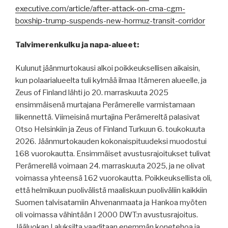
executive.com/article/after-attack-on-cma-cgm-
boxship-trump-suspends-new-hormuz-transit-corridor
Talvimerenkulku ja napa-alueet:
Kulunut jäänmurtokausi alkoi poikkeuksellisen aikaisin,
kun polaarialueelta tuli kylmää ilmaa Itämeren alueelle, ja
Zeus of Finland lähti jo 20. marraskuuta 2025
ensimmäisenä murtajana Perämerelle varmistamaan
liikennettä. Viimeisinä murtajina Perämereltä palasivat
Otso Helsinkiin ja Zeus of Finland Turkuun 6. toukokuuta
2026. Jäänmurtokauden kokonaispituudeksi muodostui
168 vuorokautta. Ensimmäiset avustusrajoitukset tulivat
Perämerellä voimaan 24. marraskuuta 2025, ja ne olivat
voimassa yhteensä 162 vuorokautta. Poikkeuksellista oli,
että helmikuun puolivälistä maaliskuun puoliväliin kaikkiin
Suomen talvisatamiin Ahvenanmaata ja Hankoa myöten
oli voimassa vähintään I 2000 DWT:n avustusrajoitus.
Jääluokan I aluksilta vaaditaan enemmän konetehoa ja