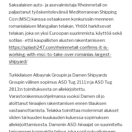
Saksalainen auto- ja asevalmistaja Rheinmetall on
paljastanut työskentelevänsä Mediterranean Shipping
Co:n (MSC) kanssa ostaakseen konkurssiin menneen
romanialaisen Mangalian telakan. Yhtiöt harkitsevat
telakan, joka on yksi Euroopan suurimmista, käyttöä sekä
sotilas- että kaupallisten alusten rakentamiseen:
https://splash247.com/rheinmetall-confirms-it-is-
working-with-msc-to-take-over-romanias-largest-
shipyard/
Turkkilaisen Albayrak Groupin ja Damen Shipyards
Groupin välinen sopimus ASD Tug 2111:n ja ASD Tug
2813:n toimituksesta on allekirjoitettu.
Varastorakennusohjelmansa vuoksi Damen oli jo
aloittanut hinaajien rakentamisen ennen tilauksen
vastaanottamista. Telakka toimittaa molemmat alukset
viiden tai kuuden kuukauden kuluessa sopimuksen
allekirjoittamisesta. Damenin ASD-hinaajat on suunniteltu
tarjoamaan kompaktia tehoa, joka sopii nykyaikaiseen