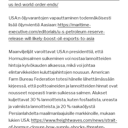
us-led-world-order-ends/
USA:n öljyvarantojen vapauttaminen todennäköisesti
lisää öljynvientiä Aasiaan:
https://maritime-
executive.com/editorials/u-s-petroleum-reserve-
release-will-likely-boost-oil-exports-to-asia
Maanviljelijät varoittavat USA:n presidenttiä, että
Hormuzinsalmen sulkeminen voi nostaa lannoitteiden
hintoja kylvökauden alkaessa, mikä voi johtaa
elintarvikkeiden kuluttajahintojen nousuun. American
Farm Bureau Federation totesi hänelle lähettämässään
kirjeessä, että polttoaineiden ja lannoitteiden hinnat ovat
nousseet nopeasti Iranin sulkiessa salmen. Alukset
kuljettavat 30 % lannoitteista, kuten fosfaatista, ureasta
ja valmiista lannoitteista, ja 20 % raakaöljystä
Persianlahdelta maailmanlaajuisille markkinoille, mukaan
lukien USA:
https://www.freightwaves.com/news/strait-
of-hormuz-closure-how-supply-shocks-threaten-