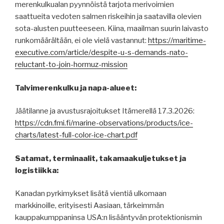
merenkulkualan pyynnöistä tarjota merivoimien
saattueita vedoten salmen riskeihin ja saatavilla olevien
sota-alusten puutteeseen. Kiina, maailman suurin laivasto
runkomäärältään, ei ole vielä vastannut:
https://maritime-
executive.com/article/despite-u-s-demands-nato-
reluctant-to-join-hormuz-mission
Talvimerenkulku ja napa-alueet:
Jäätilanne ja avustusrajoitukset Itämerellä 17.3.2026:
https://cdn.fmi.fi/marine-observations/products/ice-
charts/latest-full-color-ice-chart.pdf
Satamat, terminaalit, takamaakuljetukset ja
logistiikka:
Kanadan pyrkimykset lisätä vientiä ulkomaan
markkinoille, erityisesti Aasiaan, tärkeimmän
kauppakumppaninsa USA:n lisääntyvän protektionismin