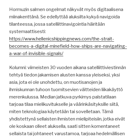
Hormuzin salmen ongelmat näkyvät myös digitaalisena
miinakenttänä. Se edellyttää aluksilta kykyä navigoida
tilanteessa, jossa satelliittinavigointia häiritään
systemaattisesti:
https://www.hellenicshippingnews.com/the-strait-
becomes-a-digital-minefield-how-ships-are-navigating-
a-war-of-invisible-signals/
Kolumni: viimeisten 30 vuoden aikana satelliittiviestinnän
tehtyä tiedon jakamisen alusten kanssa yleiseksi, yksi
asia, jota ei ole unohdettu, on muotisanojen ja
ihmiskunnan tuhoon tuomitsevien väitteiden liikakäyttö
merenkulussa. Median jatkuva pyrkimys palstatilaan
tarjoaa tilaa mielikuvitukselle ja väärinkäsityksille siitä,
miten teknologiaa käytetään tai sovelletaan. Tämä
yhdistettynä sellaisten ihmisten mielipiteisiin, jotka eivät
ole koskaan olleet aluksella, saati sitten komentaneet
sellaista tai johtaneet varustamoa, tarjoaa hedelmällisen