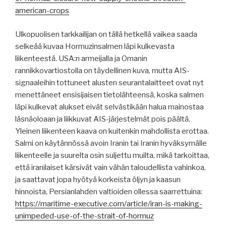
american-crops
Ulkopuolisen tarkkailijan on tällä hetkellä vaikea saada
selkeää kuvaa Hormuzinsalmen läpi kulkevasta
liikenteestä. USA:n armeijalla ja Omanin
rannikkovartiostolla on täydellinen kuva, mutta AIS-
signaaleihin tottuneet alusten seurantalaitteet ovat nyt
menettäneet ensisijaisen tietolähteensä, koska salmen
läpi kulkevat alukset eivät selvästikään halua mainostaa
läsnäoloaan ja liikkuvat AIS-järjestelmät pois päältä.
Yleinen liikenteen kaava on kuitenkin mahdollista erottaa.
Salmi on käytännössä avoin Iranin tai Iranin hyväksymälle
liikenteelle ja suurelta osin suljettu muilta, mikä tarkoittaa,
että iranilaiset kärsivät vain vähän taloudellista vahinkoa,
ja saattavat jopa hyötyä korkeista öljyn ja kaasun
hinnoista, Persianlahden valtioiden ollessa saarrettuina:
https://maritime-executive.com/article/iran-is-making-
unimpeded-use-of-the-strait-of-hormuz