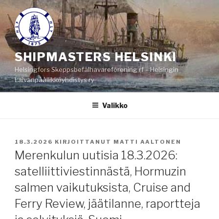
Siirry
sisältöön
SHIPMASTERS HELSINKI
Helsingfors Skeppsbefälhavareförening rf – Helsingin
Laivanpäällikköyhdistys ry
Valikko
JULKAISTU
18.3.2026
KIRJOITTANUT
MATTI AALTONEN
Merenkulun uutisia 18.3.2026:
satelliittiviestinnästä, Hormuzin
salmen vaikutuksista, Cruise and
Ferry Review, jäätilanne, raportteja