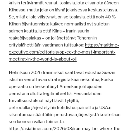
kriisin terävimmät reunat, tosiasia, jota ei sanota ääneen
Kiinassa, mutta joka on läsnä jokaisessa keskustelussa.
Se, mikä ei ole väistynyt, on se tosiasia, että noin 40 %
Kiinan öljyntuonnista kulkee normaalisti nyt suljetun
salmen kautta, ja että Kiina – Iranin suurin
raakaöljyasiakas – on jo lähettänyt Teheraniin
erityislähettilään vaatimaan tulitaukoa:
https://maritime-
executive.com/editorials/op-ed-the-most-important-
meeting-in-the-world-is-about-oil
Helmikuun 2026 Iranin iskut saattavat edustaa Suezin
iskuihin verrattavaa strategista käännekohtaa, koska
operaatio on heikentänyt Amerikan johtajuuden
perustana ollutta legitimiteettiä. Persianlahden
turvallisuustakuut näyttävät tyhjiltä, ​​
petrodollarijärjestelyihin kohdistuu painetta ja USA:n
rakentamaa sääntöihin perustuvaa järjestystä koetellaan
sen luoneen vallan toimesta:
https://asiatimes.com/2026/03/iran-may-be-where-the-