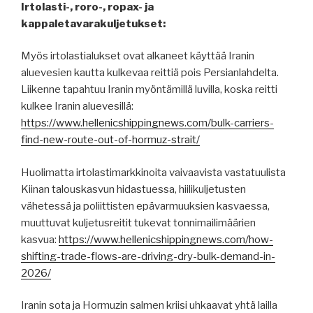
Irtolasti-, roro-, ropax- ja
kappaletavarakuljetukset:
Myös irtolastialukset ovat alkaneet käyttää Iranin
aluevesien kautta kulkevaa reittiä pois Persianlahdelta.
Liikenne tapahtuu Iranin myöntämillä luvilla, koska reitti
kulkee Iranin aluevesillä:
https://www.hellenicshippingnews.com/bulk-carriers-
find-new-route-out-of-hormuz-strait/
Huolimatta irtolastimarkkinoita vaivaavista vastatuulista
Kiinan talouskasvun hidastuessa, hiilikuljetusten
vähetessä ja poliittisten epävarmuuksien kasvaessa,
muuttuvat kuljetusreitit tukevat tonnimailimäärien
kasvua:
https://www.hellenicshippingnews.com/how-
shifting-trade-flows-are-driving-dry-bulk-demand-in-
2026/
Iranin sota ja Hormuzin salmen kriisi uhkaavat yhtä lailla