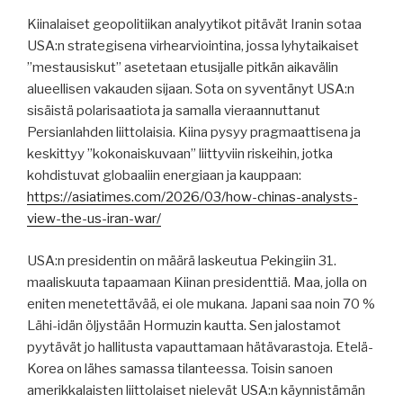
Kiinalaiset geopolitiikan analyytikot pitävät Iranin sotaa
USA:n strategisena virhearviointina, jossa lyhytaikaiset
”mestausiskut” asetetaan etusijalle pitkän aikavälin
alueellisen vakauden sijaan. Sota on syventänyt USA:n
sisäistä polarisaatiota ja samalla vieraannuttanut
Persianlahden liittolaisia. Kiina pysyy pragmaattisena ja
keskittyy ”kokonaiskuvaan” liittyviin riskeihin, jotka
kohdistuvat globaaliin energiaan ja kauppaan:
https://asiatimes.com/2026/03/how-chinas-analysts-
view-the-us-iran-war/
USA:n presidentin on määrä laskeutua Pekingiin 31.
maaliskuuta tapaamaan Kiinan presidenttiä. Maa, jolla on
eniten menetettävää, ei ole mukana. Japani saa noin 70 %
Lähi-idän öljystään Hormuzin kautta. Sen jalostamot
pyytävät jo hallitusta vapauttamaan hätävarastoja. Etelä-
Korea on lähes samassa tilanteessa. Toisin sanoen
amerikkalaisten liittolaiset nielevät USA:n käynnistämän