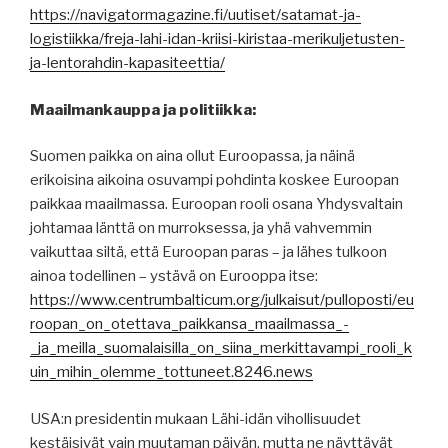
https://navigatormagazine.fi/uutiset/satamat-ja-
logistiikka/freja-lahi-idan-kriisi-kiristaa-merikuljetusten-
ja-lentorahdin-kapasiteettia/
Maailmankauppa ja politiikka:
Suomen paikka on aina ollut Euroopassa, ja näinä
erikoisina aikoina osuvampi pohdinta koskee Euroopan
paikkaa maailmassa. Euroopan rooli osana Yhdysvaltain
johtamaa länttä on murroksessa, ja yhä vahvemmin
vaikuttaa siltä, että Euroopan paras – ja lähes tulkoon
ainoa todellinen – ystävä on Eurooppa itse:
https://www.centrumbalticum.org/julkaisut/pulloposti/eu
roopan_on_otettava_paikkansa_maailmassa_-
_ja_meilla_suomalaisilla_on_siina_merkittavampi_rooli_k
uin_mihin_olemme_tottuneet.8246.news
USA:n presidentin mukaan Lähi-idän vihollisuudet
kestäisivät vain muutaman päivän, mutta ne näyttävät