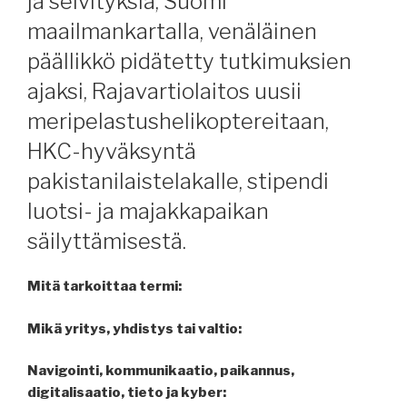
ja selvityksiä, Suomi
maailmankartalla, venäläinen
päällikkö pidätetty tutkimuksien
ajaksi, Rajavartiolaitos uusii
meripelastushelikoptereitaan,
HKC-hyväksyntä
pakistanilaistelakalle, stipendi
luotsi- ja majakkapaikan
säilyttämisestä.
Mitä tarkoittaa termi:
Mikä yritys, yhdistys tai valtio:
Navigointi, kommunikaatio, paikannus,
digitalisaatio, tieto ja kyber: