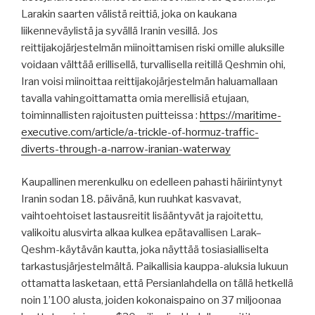
Larakin saarten välistä reittiä, joka on kaukana
liikenneväylistä ja syvällä Iranin vesillä. Jos
reittijakojärjestelmän miinoittamisen riski omille aluksille
voidaan välttää erillisellä, turvallisella reitillä Qeshmin ohi,
Iran voisi miinoittaa reittijakojärjestelmän haluamallaan
tavalla vahingoittamatta omia merellisiä etujaan,
toiminnallisten rajoitusten puitteissa :
https://maritime-
executive.com/article/a-trickle-of-hormuz-traffic-
diverts-through-a-narrow-iranian-waterway
Kaupallinen merenkulku on edelleen pahasti häiriintynyt
Iranin sodan 18. päivänä, kun ruuhkat kasvavat,
vaihtoehtoiset lastausreitit lisääntyvät ja rajoitettu,
valikoitu alusvirta alkaa kulkea epätavallisen Larak–
Qeshm-käytävän kautta, joka näyttää tosiasialliselta
tarkastusjärjestelmältä. Paikallisia kauppa-aluksia lukuun
ottamatta lasketaan, että Persianlahdella on tällä hetkellä
noin 1’100 alusta, joiden kokonaispaino on 37 miljoonaa