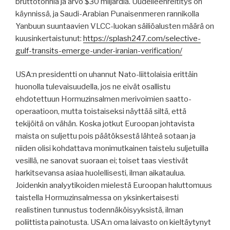
bruttotonnia ja arvo $30 miljardia. Uudelleenreititys on
käynnissä, ja Saudi-Arabian Punaisenmeren rannikolla
Yanbuun suuntaavien VLCC-luokan säiliöalusten määrä on
kuusinkertaistunut:
https://splash247.com/selective-
gulf-transits-emerge-under-iranian-verification/
USA:n presidentti on uhannut Nato-liittolaisia ​​erittäin
huonolla tulevaisuudella, jos ne eivät osallistu
ehdotettuun Hormuzinsalmen merivoimien saatto-
operaatioon, mutta toistaiseksi näyttää siltä, ​​että
tekijöitä on vähän. Koska jotkut Euroopan johtavista
maista on suljettu pois päätöksestä lähteä sotaan ja
niiden olisi kohdattava monimutkainen taistelu suljetuilla
vesillä, ne sanovat suoraan ei; toiset taas viestivät
harkitsevansa asiaa huolellisesti, ilman aikataulua.
Joidenkin analyytikoiden mielestä Euroopan haluttomuus
taistella Hormuzinsalmessa on yksinkertaisesti
realistinen tunnustus todennäköisyyksistä, ilman
poliittista painotusta. USA:n oma laivasto on kieltäytynyt