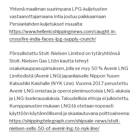
Yhtenä maailman suurimpana LPG-kuljetusten
vastaanottajamaana Intia joutuu paikkaamaan
Persianlahden kuljetukset muualta:
https://www.hellenicshippingnews.com/caught-in-
crossfire-india-faces-lpg-supply-crunch/
Pörssilistattu Stolt-Nielsen Limited on tytäryhtiönsä
Stolt-Nielsen Gas Ltd:n kautta tehnyt
osakekauppasopimuksen, jolla se myy 50 % Avenir LNG
Limitedistä (Avenir LNG) japanilaiselle Nippon Yusen
Kabushiki Kaishalle (NYK Line). Vuonna 2017 perustettu
Avenir LNG omistaa ja operoi pienimuotoisia LNG-aluksia
ja LNG-bunkrausaluksia. Taloudellisia ehtoja ei julkistettu.
Kumppanusten mukaan LNG:tä otetaan nopeasti
käyttöön käytännöllisenä ja skaalautuvana polttoaineena:
https://shippingtelegraph.com/shipsale-news/stolt-
nielsen-sells-50-of-avenir-lng-to-nyk-line/