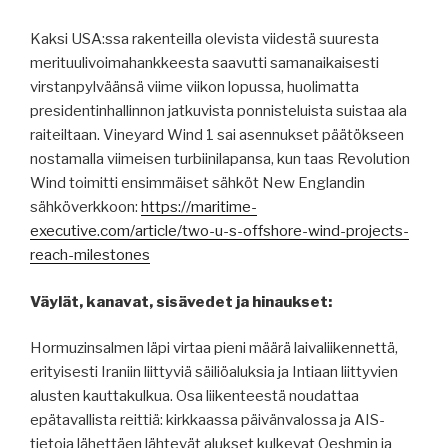
Kaksi USA:ssa rakenteilla olevista viidestä suuresta
merituulivoimahankkeesta saavutti samanaikaisesti
virstanpylväänsä viime viikon lopussa, huolimatta
presidentinhallinnon jatkuvista ponnisteluista suistaa ala
raiteiltaan. Vineyard Wind 1 sai asennukset päätökseen
nostamalla viimeisen turbiinilapansa, kun taas Revolution
Wind toimitti ensimmäiset sähköt New Englandin
sähköverkkoon:
https://maritime-
executive.com/article/two-u-s-offshore-wind-projects-
reach-milestones
Väylät, kanavat, sisävedet ja hinaukset:
Hormuzinsalmen läpi virtaa pieni määrä laivaliikennettä,
erityisesti Iraniin liittyviä säiliöaluksia ja Intiaan liittyvien
alusten kauttakulkua. Osa liikenteestä noudattaa
epätavallista reittiä: kirkkaassa päivänvalossa ja AIS-
tietoja lähettäen lähtevät alukset kulkevat Qeshmin ja