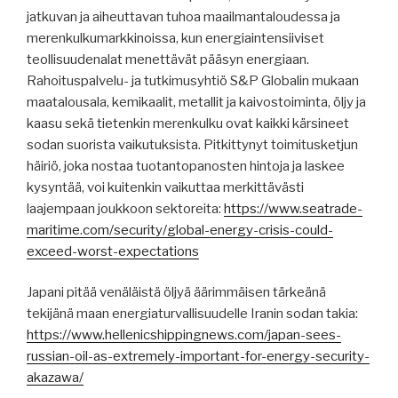
jatkuvan ja aiheuttavan tuhoa maailmantaloudessa ja
merenkulkumarkkinoissa, kun energiaintensiiviset
teollisuudenalat menettävät pääsyn energiaan.
Rahoituspalvelu- ja tutkimusyhtiö S&P Globalin mukaan
maatalousala, kemikaalit, metallit ja kaivostoiminta, öljy ja
kaasu sekä tietenkin merenkulku ovat kaikki kärsineet
sodan suorista vaikutuksista. Pitkittynyt toimitusketjun
häiriö, joka nostaa tuotantopanosten hintoja ja laskee
kysyntää, voi kuitenkin vaikuttaa merkittävästi
laajempaan joukkoon sektoreita:
https://www.seatrade-
maritime.com/security/global-energy-crisis-could-
exceed-worst-expectations
Japani pitää venäläistä öljyä äärimmäisen tärkeänä
tekijänä maan energiaturvallisuudelle Iranin sodan takia:
https://www.hellenicshippingnews.com/japan-sees-
russian-oil-as-extremely-important-for-energy-security-
akazawa/