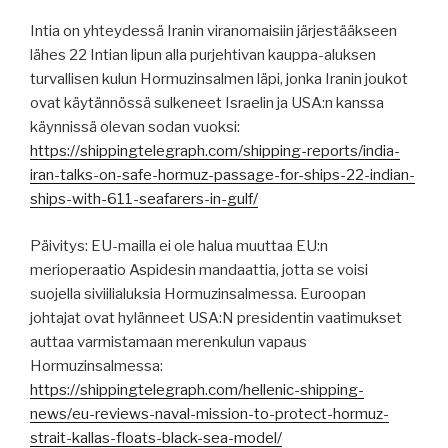
Intia on yhteydessä Iranin viranomaisiin järjestääkseen
lähes 22 Intian lipun alla purjehtivan kauppa-aluksen
turvallisen kulun Hormuzinsalmen läpi, jonka Iranin joukot
ovat käytännössä sulkeneet Israelin ja USA:n kanssa
käynnissä olevan sodan vuoksi:
https://shippingtelegraph.com/shipping-reports/india-
iran-talks-on-safe-hormuz-passage-for-ships-22-indian-
ships-with-611-seafarers-in-gulf/
Päivitys: EU-mailla ei ole halua muuttaa EU:n
merioperaatio Aspidesin mandaattia, jotta se voisi
suojella siviilialuksia Hormuzinsalmessa. Euroopan
johtajat ovat hylänneet USA:N presidentin vaatimukset
auttaa varmistamaan merenkulun vapaus
Hormuzinsalmessa:
https://shippingtelegraph.com/hellenic-shipping-
news/eu-reviews-naval-mission-to-protect-hormuz-
strait-kallas-floats-black-sea-model/