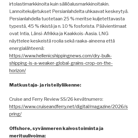
irtolastimarkkinoita kuin säiliöalusmarkkinoitakin.
Lannoitekuljetukset Persianlahdelta uhkaavat keskeytyä.
Persianlahdella tuotetaan 25 % meritse kuljetettavasta
typestä, 45 % rikistä ja n. 10 % fosforista. Päävientimaat
ovat Intia, Länsi-Afrikka ja Kaakkois-Aasia. LNG
näyttelee keskeistä roolia sekä raaka-aineena että
energialähteenä:
https://www.hellenicshippingnews.com/dry-bulk-
shipping-is-a-weaker-global-grains-crop-on-the-
horizon/
Matkustaja- ja risteilyliikenne:
Cruise and Ferry Review SS/26 kevätnumero:
https://www.cruiseandferry.net/digital/magazine/2026/s
pring/
Offshore, syvänmeren kaivostoiminta ja
merituulivoima: