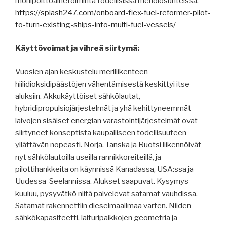
monipolttoainetoiminta todellisissa meriolosuhteissa:
https://splash247.com/onboard-flex-fuel-reformer-pilot-
to-turn-existing-ships-into-multi-fuel-vessels/
Käyttövoimat ja vihreä siirtymä:
Vuosien ajan keskustelu meriliikenteen
hiilidioksidipäästöjen vähentämisestä keskittyi itse
aluksiin. Akkukäyttöiset sähkölautat,
hybridipropulsiojärjestelmät ja yhä kehittyneemmät
laivojen sisäiset energian varastointijärjestelmät ovat
siirtyneet konseptista kaupalliseen todellisuuteen
yllättävän nopeasti. Norja, Tanska ja Ruotsi liikennöivät
nyt sähkölautoilla useilla rannikkoreiteillä, ja
pilottihankkeita on käynnissä Kanadassa, USA:ssa ja
Uudessa-Seelannissa. Alukset saapuvat. Kysymys
kuuluu, pysyvätkö niitä palvelevat satamat vauhdissa.
Satamat rakennettiin dieselmaailmaa varten. Niiden
sähkökapasiteetti, laituripaikkojen geometria ja