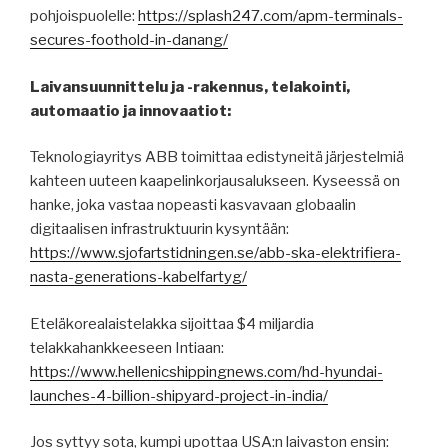
pohjoispuolelle:
https://splash247.com/apm-terminals-
secures-foothold-in-danang/
Laivansuunnittelu ja -rakennus, telakointi,
automaatio ja innovaatiot:
Teknologiayritys ABB toimittaa edistyneitä järjestelmiä
kahteen uuteen kaapelinkorjausalukseen. Kyseessä on
hanke, joka vastaa nopeasti kasvavaan globaalin
digitaalisen infrastruktuurin kysyntään:
https://www.sjofartstidningen.se/abb-ska-elektrifiera-
nasta-generations-kabelfartyg/
Eteläkorealaistelakka sijoittaa $4 miljardia
telakkahankkeeseen Intiaan:
https://www.hellenicshippingnews.com/hd-hyundai-
launches-4-billion-shipyard-project-in-india/
Jos syttyy sota, kumpi upottaa USA:n laivaston ensin: