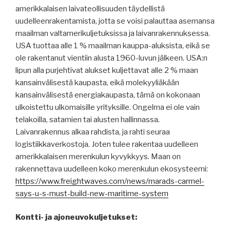
amerikkalaisen laivateollisuuden täydellistä
uudelleenrakentamista, jotta se voisi palauttaa asemansa
maailman valtamerikuljetuksissa ja laivanrakennuksessa.
USA tuottaa alle 1 % maailman kauppa-aluksista, eikä se
ole rakentanut vientiin alusta 1960-luvun jälkeen. USA:n
lipun alla purjehtivat alukset kuljettavat alle 2 % maan
kansainvälisestä kaupasta, eikä molekyyliäkään
kansainvälisestä energiakaupasta, tämä on kokonaan
ulkoistettu ulkomaisille yrityksille. Ongelma ei ole vain
telakoilla, satamien tai alusten hallinnassa.
Laivanrakennus alkaa rahdista, ja rahti seuraa
logistiikkaverkostoja. Joten tulee rakentaa uudelleen
amerikkalaisen merenkulun kyvykkyys. Maan on
rakennettava uudelleen koko merenkulun ekosysteemi:
https://www.freightwaves.com/news/marads-carmel-
says-u-s-must-build-new-maritime-system
Kontti- ja ajoneuvokuljetukset: