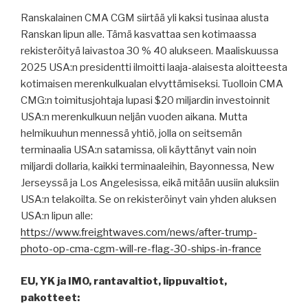
Ranskalainen CMA CGM siirtää yli kaksi tusinaa alusta
Ranskan lipun alle. Tämä kasvattaa sen kotimaassa
rekisteröityä laivastoa 30 % 40 alukseen. Maaliskuussa
2025 USA:n presidentti ilmoitti laaja-alaisesta aloitteesta
kotimaisen merenkulkualan elvyttämiseksi. Tuolloin CMA
CMG:n toimitusjohtaja lupasi $20 miljardin investoinnit
USA:n merenkulkuun neljän vuoden aikana. Mutta
helmikuuhun mennessä yhtiö, jolla on seitsemän
terminaalia USA:n satamissa, oli käyttänyt vain noin
miljardi dollaria, kaikki terminaaleihin, Bayonnessa, New
Jerseyssä ja Los Angelesissa, eikä mitään uusiin aluksiin
USA:n telakoilta. Se on rekisteröinyt vain yhden aluksen
USA:n lipun alle:
https://www.freightwaves.com/news/after-trump-
photo-op-cma-cgm-will-re-flag-30-ships-in-france
EU, YK ja IMO, rantavaltiot, lippuvaltiot,
pakotteet: