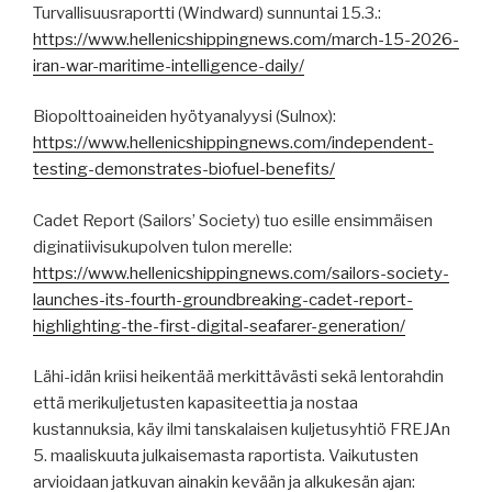
Turvallisuusraportti (Windward) sunnuntai 15.3.:
https://www.hellenicshippingnews.com/march-15-2026-
iran-war-maritime-intelligence-daily/
Biopolttoaineiden hyötyanalyysi (Sulnox):
https://www.hellenicshippingnews.com/independent-
testing-demonstrates-biofuel-benefits/
Cadet Report (Sailors’ Society) tuo esille ensimmäisen
diginatiivisukupolven tulon merelle:
https://www.hellenicshippingnews.com/sailors-society-
launches-its-fourth-groundbreaking-cadet-report-
highlighting-the-first-digital-seafarer-generation/
Lähi-idän kriisi heikentää merkittävästi sekä lentorahdin
että merikuljetusten kapasiteettia ja nostaa
kustannuksia, käy ilmi tanskalaisen kuljetusyhtiö FREJAn
5. maaliskuuta julkaisemasta raportista. Vaikutusten
arvioidaan jatkuvan ainakin kevään ja alkukesän ajan: