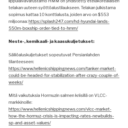
lippulaivavarustamo HMM on yhdistetty eteläkorealaisen
telakan uuteen syöttöalustilaukseen. Telakan julkistama
sopimus kattaa 10 konttialusta, joiden arvo on $553
miljoonaa:
https://splash247.com/hd-hyundai-lands-
550m-boxship-order-tied-to-hmm/
Neste-, kemikaali- ja kaasukuljetukset:
Säiliöaluskuljetukset sopeutuvat Persianlahden
tilanteeseen:
https://www.hellenicshippingnews.com/tanker-market-
could-be-headed-for-stabilization-after-crazy-couple-of-
weeks/
Mitä vaikutuksia Hormuzin salmen kriisillä on VLCC-
markkinoille:
https://www.hellenicshippingnews.com/vlcc-market-
how-the-hormuz-crisis-is-impacting-rates-newbuilds-
sp-and-asset-values/