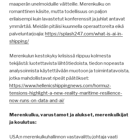
maaperän unelmoiduille väitteille. Merenkulku on
romanttinen käsite, mutta todellisuus on paljon
erilaisempi kuin lavastetut konferenssit ja juhlat antavat
ymmärtää. Meidän pitäisi kuunnella operaattoreita eikä
palveluntarjoajia:
https://splash247.com/what-is-ai-in-
shipping/
Merenkulun kestokyky kriisissä riippuu kolmesta
tekijästä: luotettavista lähtötiedoista, tiedon nopeasta
analysoinnista käytettävään muotoon ja toimintatavoista,
jotka mahdollistavat ripeät päätökset:
https://www.hellenicshippingnews.com/hormuz-
tensions-highlight-a-new-reality-maritime-resilience-
now-runs-on-data-and-ai/
Merenkulku, varustamot ja alukset, merenkulkijat
ja koulutus:
USA:n merenkulkuhallinnon vastavalittu johtaja vaati