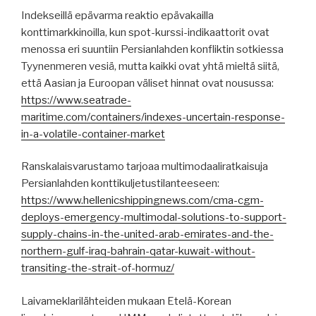
Indekseillä epävarma reaktio epävakailla
konttimarkkinoilla, kun spot-kurssi-indikaattorit ovat
menossa eri suuntiin Persianlahden konfliktin sotkiessa
Tyynenmeren vesiä, mutta kaikki ovat yhtä mieltä siitä,
että Aasian ja Euroopan väliset hinnat ovat nousussa:
https://www.seatrade-
maritime.com/containers/indexes-uncertain-response-
in-a-volatile-container-market
Ranskalaisvarustamo tarjoaa multimodaaliratkaisuja
Persianlahden konttikuljetustilanteeseen:
https://www.hellenicshippingnews.com/cma-cgm-
deploys-emergency-multimodal-solutions-to-support-
supply-chains-in-the-united-arab-emirates-and-the-
northern-gulf-iraq-bahrain-qatar-kuwait-without-
transiting-the-strait-of-hormuz/
Laivameklarilähteiden mukaan Etelä-Korean