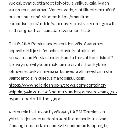
vuoksi, ovat tuottaneet toivottuja vaikutuksia. Maan
suurimman sataman, Vancouverin, rahtiliikenteen määrä
on noussut ennätykseen:
https://maritime-
executive.com/article/vancouver-posts-record-growth-
in-throughput-as-canada-diversifies-trade
Riittävätkö Persianlahden maiden väistösatamien
kapasiteetti ja sisämaakuljetusinfrastruktuuri
korvaamaan Persianlahden kautta tulevat konttivirrat?
Drewryn selvityksen mukaan ne eivät siihen kykene
johtuen vuosikymmeniä jatkuneesta ali-investoinnista
vaihtoehtoisiin kuljetusmahdollisuuksiin:
https://www.hellenicshippingnews.com/container-
shipping-via-strait-of-hormuz-under-pressure-can-gcc-
bypass-ports-fill-the-gap/
Vietnamin hallitus on hyväksynyt APM Terminalsin
yhteistarjouksen uudesta konttiterminaalista aivan
Danangin, maan kolmanneksi suurimman kaupungin,