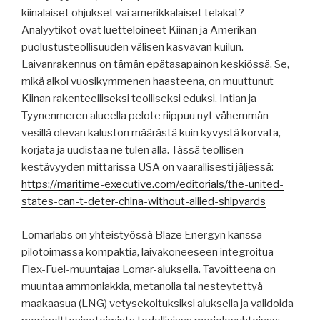
kiinalaiset ohjukset vai amerikkalaiset telakat?
Analyytikot ovat luetteloineet Kiinan ja Amerikan
puolustusteollisuuden välisen kasvavan kuilun.
Laivanrakennus on tämän epätasapainon keskiössä. Se,
mikä alkoi vuosikymmenen haasteena, on muuttunut
Kiinan rakenteelliseksi teolliseksi eduksi. Intian ja
Tyynenmeren alueella pelote riippuu nyt vähemmän
vesillä olevan kaluston määrästä kuin kyvystä korvata,
korjata ja uudistaa ne tulen alla. Tässä teollisen
kestävyyden mittarissa USA on vaarallisesti jäljessä:
https://maritime-executive.com/editorials/the-united-
states-can-t-deter-china-without-allied-shipyards
Lomarlabs on yhteistyössä Blaze Energyn kanssa
pilotoimassa kompaktia, laivakoneeseen integroitua
Flex-Fuel-muuntajaa Lomar-aluksella. Tavoitteena on
muuntaa ammoniakkia, metanolia tai nesteytettyä
maakaasua (LNG) vetysekoituksiksi aluksella ja validoida