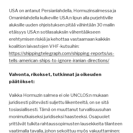
USA on antanut Persianlahdella, Hormuzinsalmessa ja
Omaninlahdella kulkeville USA:n lipun alla purjehtiville
aluksille uuden ohjeistuksen pitää vähintään 30 mailin
etäisyys USA:n sotilasaluksiin vähentääkseen
erehtymisen riskiä ja kehottaa vastaamaan kaikkiin
koalition laivastojen VHF-kutsuihin:
https://shippingtelegraph.com/shipping-reports/us-
tells-american-ships-to-ignore-iranian-directions/
Valvonta, rikokset, tutkinnat ja oikeuden
päätökset:
Vaikka Hormuzin salmea ei ole UNCLOS:n mukaan
juridisesti pätevästi suljettu liikenteeltä, on se sitä
tosiasiallisesti. Tämä on muuttanut turvallisuusuhan
monimutkaiseksi juridiseksi haasteeksi. Osapuolet
yrittävät tulkita rahtaussopimusten lausekkeita tilanteen
vaatimalla tavalla, johon sekoittuu myös vakuuttaminen: