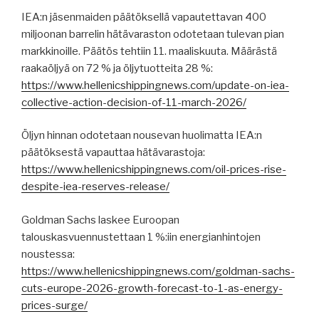
IEA:n jäsenmaiden päätöksellä vapautettavan 400
miljoonan barrelin hätävaraston odotetaan tulevan pian
markkinoille. Päätös tehtiin 11. maaliskuuta. Määrästä
raakaöljyä on 72 % ja öljytuotteita 28 %:
https://www.hellenicshippingnews.com/update-on-iea-
collective-action-decision-of-11-march-2026/
Öljyn hinnan odotetaan nousevan huolimatta IEA:n
päätöksestä vapauttaa hätävarastoja:
https://www.hellenicshippingnews.com/oil-prices-rise-
despite-iea-reserves-release/
Goldman Sachs laskee Euroopan
talouskasvuennustettaan 1 %:iin energianhintojen
noustessa:
https://www.hellenicshippingnews.com/goldman-sachs-
cuts-europe-2026-growth-forecast-to-1-as-energy-
prices-surge/