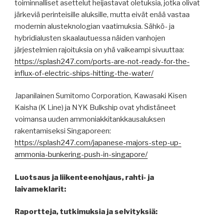
toiminnalliset asettelut heijastavat oletuksia, jotka olivat
järkeviä perinteisille aluksille, mutta eivät enää vastaa
modernin alusteknologian vaatimuksia. Sähkö- ja
hybridialusten skaalautuessa näiden vanhojen
järjestelmien rajoituksia on yhä vaikeampi sivuuttaa:
https://splash247.com/ports-are-not-ready-for-the-
influx-of-electric-ships-hitting-the-water/
Japanilainen Sumitomo Corporation, Kawasaki Kisen
Kaisha (K Line) ja NYK Bulkship ovat yhdistäneet
voimansa uuden ammoniakkitankkausaluksen
rakentamiseksi Singaporeen:
https://splash247.com/japanese-majors-step-up-
ammonia-bunkering-push-in-singapore/
Luotsaus ja liikenteenohjaus, rahti- ja
laivameklarit:
Raportteja, tutkimuksia ja selvityksiä: