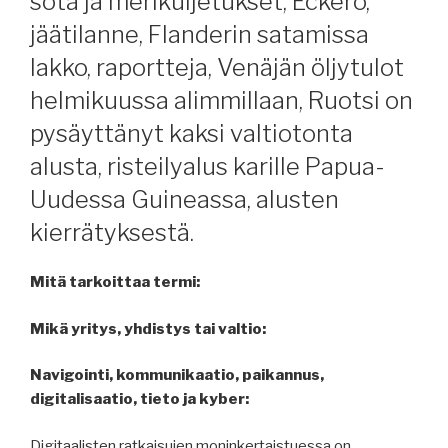
sota ja merikuljetukset, Eckerö,
jäätilanne, Flanderin satamissa
lakko, raportteja, Venäjän öljytulot
helmikuussa alimmillaan, Ruotsi on
pysäyttänyt kaksi valtiotonta
alusta, risteilyalus karille Papua-
Uudessa Guineassa, alusten
kierrätyksestä.
Mitä tarkoittaa termi:
Mikä yritys, yhdistys tai valtio:
Navigointi, kommunikaatio, paikannus,
digitalisaatio, tieto ja kyber:
Digitaalisten ratkaisujen moninkertaistuessa on