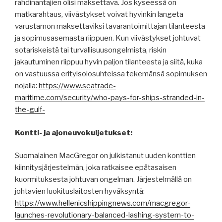
rahdinantajien olisi maksettava. Jos kyseessä on
matkarahtaus, viivästykset voivat hyvinkin langeta
varustamon maksettaviksi tavarantoimittajan tilanteesta
ja sopimusasemasta riippuen. Kun viivästykset johtuvat
sotariskeistä tai turvallisuusongelmista, riskin
jakautuminen riippuu hyvin paljon tilanteesta ja siitä, kuka
on vastuussa erityisolosuhteissa tekemänsä sopimuksen
nojalla:
https://www.seatrade-
maritime.com/security/who-pays-for-ships-stranded-in-
the-gulf-
Kontti- ja ajoneuvokuljetukset:
Suomalainen MacGregor on julkistanut uuden konttien
kiinnitysjärjestelmän, joka ratkaisee epätasaisen
kuormituksesta johtuvan ongelman. Järjestelmällä on
johtavien luokituslaitosten hyväksyntä:
https://www.hellenicshippingnews.com/macgregor-
launches-revolutionary-balanced-lashing-system-to-