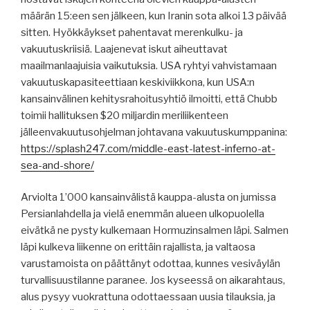
määrän 15:een sen jälkeen, kun Iranin sota alkoi 13 päivää
sitten. Hyökkäykset pahentavat merenkulku- ja
vakuutuskriisiä. Laajenevat iskut aiheuttavat
maailmanlaajuisia vaikutuksia. USA ryhtyi vahvistamaan
vakuutuskapasiteettiaan keskiviikkona, kun USA:n
kansainvälinen kehitysrahoitusyhtiö ilmoitti, että Chubb
toimii hallituksen $20 miljardin meriliikenteen
jälleenvakuutusohjelman johtavana vakuutuskumppanina:
https://splash247.com/middle-east-latest-inferno-at-
sea-and-shore/
Arviolta 1’000 kansainvälistä kauppa-alusta on jumissa
Persianlahdella ja vielä enemmän alueen ulkopuolella
eivätkä ne pysty kulkemaan Hormuzinsalmen läpi. Salmen
läpi kulkeva liikenne on erittäin rajallista, ja valtaosa
varustamoista on päättänyt odottaa, kunnes vesiväylän
turvallisuustilanne paranee. Jos kyseessä on aikarahtaus,
alus pysyy vuokrattuna odottaessaan uusia tilauksia, ja