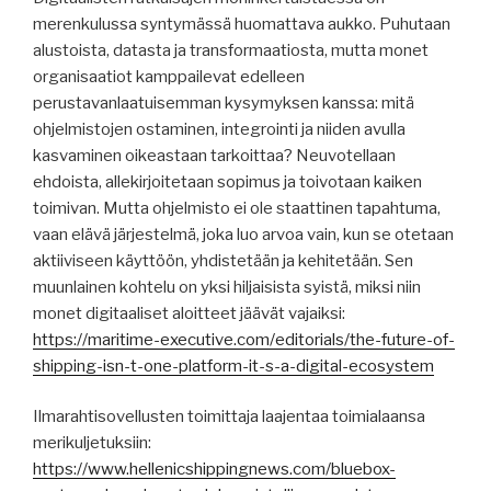
merenkulussa syntymässä huomattava aukko. Puhutaan
alustoista, datasta ja transformaatiosta, mutta monet
organisaatiot kamppailevat edelleen
perustavanlaatuisemman kysymyksen kanssa: mitä
ohjelmistojen ostaminen, integrointi ja niiden avulla
kasvaminen oikeastaan ​​tarkoittaa? Neuvotellaan
ehdoista, allekirjoitetaan sopimus ja toivotaan kaiken
toimivan. Mutta ohjelmisto ei ole staattinen tapahtuma,
vaan elävä järjestelmä, joka luo arvoa vain, kun se otetaan
aktiiviseen käyttöön, yhdistetään ja kehitetään. Sen
muunlainen kohtelu on yksi hiljaisista syistä, miksi niin
monet digitaaliset aloitteet jäävät vajaiksi:
https://maritime-executive.com/editorials/the-future-of-
shipping-isn-t-one-platform-it-s-a-digital-ecosystem
Ilmarahtisovellusten toimittaja laajentaa toimialaansa
merikuljetuksiin:
https://www.hellenicshippingnews.com/bluebox-