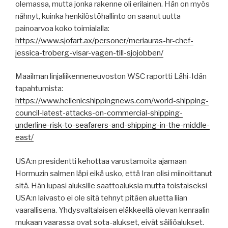
olemassa, mutta jonka rakenne oli erilainen. Hän on myös
nähnyt, kuinka henkilöstöhallinto on saanut uutta
painoarvoa koko toimialalla:
https://www.sjofart.ax/personer/meriauras-hr-chef-
jessica-troberg-visar-vagen-till-sjojobben/
Maailman linjaliikenneneuvoston WSC raportti Lähi-Idän
tapahtumista:
https://www.hellenicshippingnews.com/world-shipping-
council-latest-attacks-on-commercial-shipping-
underline-risk-to-seafarers-and-shipping-in-the-middle-
east/
USA:n presidentti kehottaa varustamoita ajamaan
Hormuzin salmen läpi eikä usko, että Iran olisi miinoittanut
sitä. Hän lupasi aluksille saattoaluksia mutta toistaiseksi
USA:n laivasto ei ole sitä tehnyt pitäen aluetta liian
vaarallisena. Yhdysvaltalaisen eläkkeellä olevan kenraalin
mukaan vaarassa ovat sota-alukset, eivät säiliöalukset.