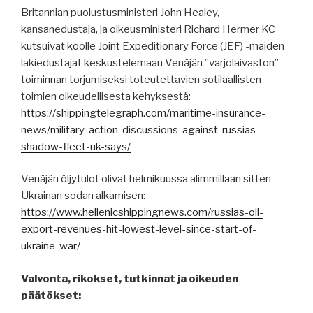
Britannian puolustusministeri John Healey,
kansanedustaja, ja oikeusministeri Richard Hermer KC
kutsuivat koolle Joint Expeditionary Force (JEF) -maiden
lakiedustajat keskustelemaan Venäjän ”varjolaivaston”
toiminnan torjumiseksi toteutettavien sotilaallisten
toimien oikeudellisesta kehyksestä:
https://shippingtelegraph.com/maritime-insurance-
news/military-action-discussions-against-russias-
shadow-fleet-uk-says/
Venäjän öljytulot olivat helmikuussa alimmillaan sitten
Ukrainan sodan alkamisen:
https://www.hellenicshippingnews.com/russias-oil-
export-revenues-hit-lowest-level-since-start-of-
ukraine-war/
Valvonta, rikokset, tutkinnat ja oikeuden
päätökset: