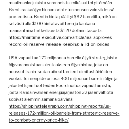
maailmanlaajuisista varannoista, mikä auttoi pitämään
Brent-raakaöljyn hinnan odotetun nousun vain viidessä
prosentissa. Brentin hinta päättyi $92 barrelilta, mikä on
selvästi alle $100 hintatavoitteen ja kaukana
maanantaina hetkellisestä $120 dollarin tasosta:
https://maritime-executive.com/article/iea-approves-
record-oil-reserve-release-keeping-a-lid-on-prices
USA vapauttaa 172 miljoonaa barrelia öljyä strategisista
öljyvarannoistaan ​​alentaakseen öljyn hintaa, joka on
noussut Iranin-sodan aiheuttamien toimitushäiriöiden
vuoksi. Toimenpide on osa 400 miljoonan barrelin öljyn ja
jalostettujen tuotteiden koordinoitua vapauttamista,
josta Kansainvälisen energiajärjestön 32 jäsenvaltiota
sopivat aiemmin samana päivänä:
https://shippingtelegraph.com/shipping-reports/us-
releases-172-million-oil-barrels-from-strategic-reserve-
to-combat-energy-price-hike/