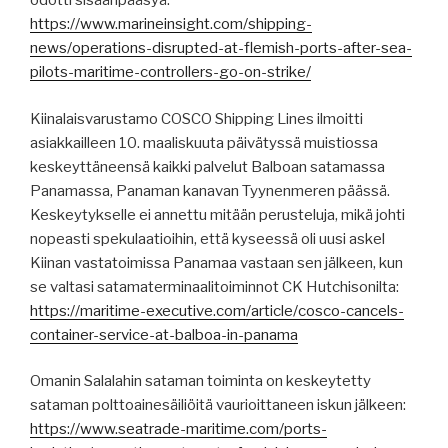
odotti sisäänpääsyä:
https://www.marineinsight.com/shipping-
news/operations-disrupted-at-flemish-ports-after-sea-
pilots-maritime-controllers-go-on-strike/
Kiinalaisvarustamo COSCO Shipping Lines ilmoitti
asiakkailleen 10. maaliskuuta päivätyssä muistiossa
keskeyttäneensä kaikki palvelut Balboan satamassa
Panamassa, Panaman kanavan Tyynenmeren päässä.
Keskeytykselle ei annettu mitään perusteluja, mikä johti
nopeasti spekulaatioihin, että kyseessä oli uusi askel
Kiinan vastatoimissa Panamaa vastaan ​​sen jälkeen, kun
se valtasi satamaterminaalitoiminnot CK Hutchisonilta:
https://maritime-executive.com/article/cosco-cancels-
container-service-at-balboa-in-panama
Omanin Salalahin sataman toiminta on keskeytetty
sataman polttoainesäiliöitä vaurioittaneen iskun jälkeen:
https://www.seatrade-maritime.com/ports-