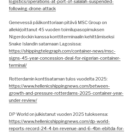
logistics/operations-at-port-of-salalah-suspended-
following-drone-attack
Genevessä pääkonttoriaan pitävä MSC Group on
allekirjoittanut 45 vuoden toimilupasopimuksen
Nigerdockin kanssa konttiterminaalin kehittämiseksi
Snake Islandin satamaan Lagosissa:
https://shippingtelegraph.com/container-news/msc-
signs-45-year-concession-deal-for-nigerian-container-
terminal/
Rotterdamin konttisataman tulos vuodelta 2025:
https://www.hellenicshippingnews.com/between-
growth-and-pressure-rotterdams-2025-container-year-
under-review/
DP World on julkistanut vuoden 2025 tuloksensa:
https://www.hellenicshippingnews.com/dp-world-
reports-record-24-4-bn-revenue-and-6-4bn-ebitda-for-