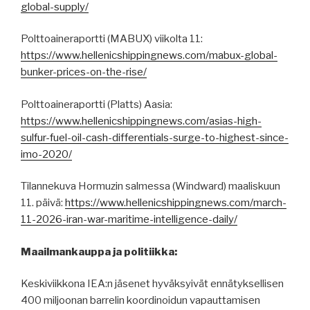
global-supply/
Polttoaineraportti (MABUX) viikolta 11:
https://www.hellenicshippingnews.com/mabux-global-
bunker-prices-on-the-rise/
Polttoaineraportti (Platts) Aasia:
https://www.hellenicshippingnews.com/asias-high-
sulfur-fuel-oil-cash-differentials-surge-to-highest-since-
imo-2020/
Tilannekuva Hormuzin salmessa (Windward) maaliskuun
11. päivä:
https://www.hellenicshippingnews.com/march-
11-2026-iran-war-maritime-intelligence-daily/
Maailmankauppa ja politiikka:
Keskiviikkona IEA:n jäsenet hyväksyivät ennätyksellisen
400 miljoonan barrelin koordinoidun vapauttamisen