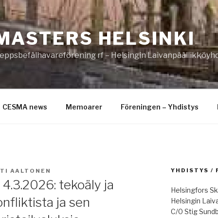
MASTERS HELSINKI
eppsbefälhavareförening rf – Helsingin Laivanpäällikköyhd
CESMA news
Memoarer
Föreningen – Yhdistys
YHDISTYS /
TI AALTONEN
4.3.2026: tekoäly ja
Helsingfors Sk
nfliktista ja sen
Helsingin Laiv
C/0 Stig Sund