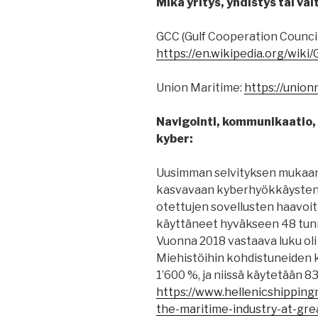
Mikä yritys, yhdistys tai valt
GCC (Gulf Cooperation Council
https://en.wikipedia.org/wiki
Union Maritime:
https://union
Navigointi, kommunikaatio, p
kyber:
Uusimman selvityksen mukaan
kasvavaan kyberhyökkäysten 
otettujen sovellusten haavoit
käyttäneet hyväkseen 48 tunni
Vuonna 2018 vastaava luku oli 
Miehistöihin kohdistuneiden 
1’600 %, ja niissä käytetään 83
https://www.hellenicshipping
the-maritime-industry-at-grea