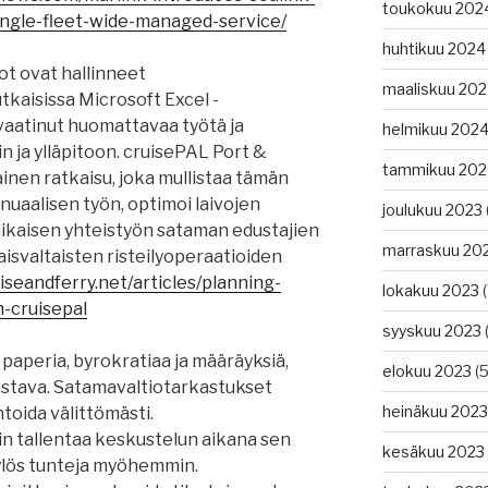
toukokuu 202
single-fleet-wide-managed-service/
huhtikuu 2024
ot ovat hallinneet
maaliskuu 20
aisissa Microsoft Excel -
vaatinut huomattavaa työtä ja
helmikuu 202
n ja ylläpitoon. cruisePAL Port &
tammikuu 202
ainen ratkaisu, joka mullistaa tämän
nuaalisen työn, optimoi laivojen
joulukuu 2023
iaikaisen yhteistyön sataman edustajien
marraskuu 20
svaltaisten risteilyoperaatioiden
iseandferry.net/articles/planning-
lokakuu 2023
(
h-cruisepal
syyskuu 2023
(
paperia, byrokratiaa ja määräyksiä,
elokuu 2023
(5
listava. Satamavaltiotarkastukset
heinäkuu 2023
ntoida välittömästi.
iin tallentaa keskustelun aikana sen
kesäkuu 2023
n ylös tunteja myöhemmin.