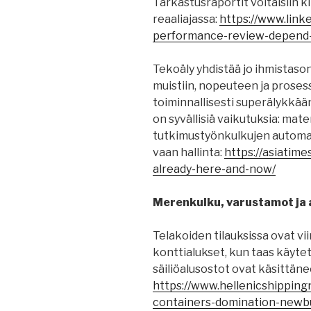
Tarkastusraportit voitaisiin ki
reaaliajassa:
https://www.link
performance-review-depend-
Tekoäly yhdistää jo ihmistason
muistiin, nopeuteen ja proses
toiminnallisesti superälykkään.
on syvällisiä vaikutuksia: ma
tutkimustyönkulkujen automatis
vaan hallinta:
https://asiatime
already-here-and-now/
Merenkulku, varustamot ja a
Telakoiden tilauksissa ovat vii
konttialukset, kun taas käytett
säiliöalusostot ovat käsittän
https://www.hellenicshipping
containers-domination-newbu