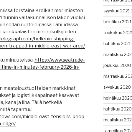
amissa torstaina Kreikan merimiesten
syyskuu 2021
(
4 tunnin valtakunnallisen lakon vuoksi.
heinäkuu 2021
miin sodan runtelemassa Lähi-idässä
en kreikkalaisten merenkulkijoiden
toukokuu 202
gtelegraph.com/hellenic-shipping-
huhtikuu 2021
en-trapped-in-middle-east-war-area/
maaliskuu 202
ku minuuteissa:
https://www.seatrade-
joulukuu 2020
itime-in-minutes-february-2026-in-
marraskuu 20
syyskuu 2020
ian maataloustuotteiden markkinat
ukset ja logistiikkapaineet kasvavat
heinäkuu 202
a, kana ja liha. Tällä hetkellä
huhtikuu 2020
 mitä tapahtuu:
gnews.com/middle-east-tensions-keep-
maaliskuu 20
n-edge/
tammikuu 20