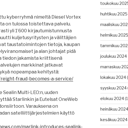
toukokuu 202
huhtikuu 2025
ttu kyberryhmä nimeltä Diesel Vortex
ta on tulossa toistettava palvelu.
maaliskuu 20
asti yli 1’600 kirjautumistunnusta
helmikuu 202
uutti kuljetusyritysten ja välittäjien
ivat taustatoimintojen tietoja, kaupan
tammikuu 202
lyviranomaiset ja alan johtajat pidä
joulukuu 2024
a tiedon jakamista kriittisenä
 palvelujen markkinat jatkavat
marraskuu 20
kykyä nopeampaa kehitystä:
lokakuu 2024
(
freight-fraud-becomes-a-service/
syyskuu 2024
e Sealin Multi-LEO:n, uuden
elokuu 2024
(1
äyttää Starlinkin ja Eutelsat OneWeb
edonsiirtoon. Varauksena on
heinäkuu 202
dan satelliittijärjestelmien käyttö
kesäkuu 2024
news.com/marlink-introduces-sealink-