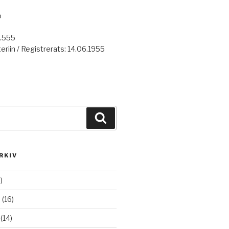
o
7.555
eriin / Registrerats: 14.06.1955
Haku
RKIV
)
6
(16)
(14)