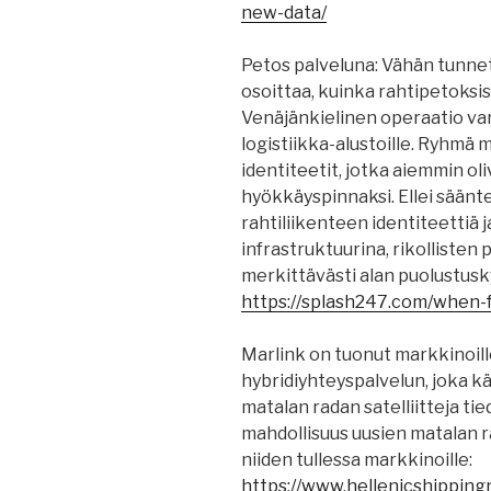
new-data/
Petos palveluna: Vähän tunne
osoittaa, kuinka rahtipetoksis
Venäjänkielinen operaatio var
logistiikka-alustoille. Ryhmä m
identiteetit, jotka aiemmin ol
hyökkäyspinnaksi. Ellei säänte
rahtiliikenteen identiteettiä j
infrastruktuurina, rikollisten
merkittävästi alan puolustus
https://splash247.com/when-
Marlink on tuonut markkinoill
hybridiyhteyspalvelun, joka k
matalan radan satelliitteja ti
mahdollisuus uusien matalan ra
niiden tullessa markkinoille:
https://www.hellenicshipping