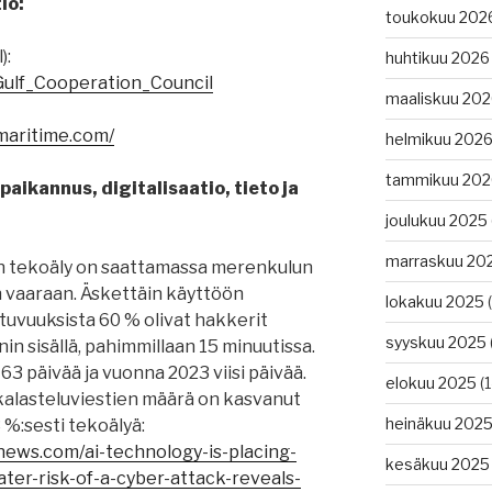
io:
toukokuu 202
):
huhtikuu 2026
/Gulf_Cooperation_Council
maaliskuu 20
maritime.com/
helmikuu 202
tammikuu 202
aikannus, digitalisaatio, tieto ja
joulukuu 2025
marraskuu 20
 tekoäly on saattamassa merenkulun
vaaraan. Äskettäin käyttöön
lokakuu 2025
(
tuvuuksista 60 % olivat hakkerit
syyskuu 2025
n sisällä, pahimmillaan 15 minuutissa.
63 päivää ja vuonna 2023 viisi päivää.
elokuu 2025
(1
kalasteluviestien määrä on kasvanut
heinäkuu 202
 %:sesti tekoälyä:
news.com/ai-technology-is-placing-
kesäkuu 2025
ter-risk-of-a-cyber-attack-reveals-