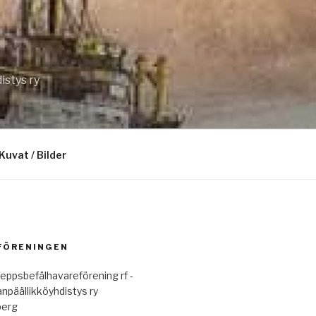
istys ry
Kuvat / Bilder
 FÖRENINGEN
eppsbefälhavareförening rf -
anpäällikköyhdistys ry
berg