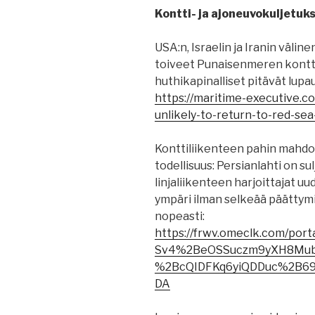
Kontti- ja ajoneuvokuljetuks
USA:n, Israelin ja Iranin välin
toiveet Punaisenmeren kontti
huthikapinalliset pitävät lupa
https://maritime-executive.c
unlikely-to-return-to-red-sea
Konttiliikenteen pahin mahdol
todellisuus: Persianlahti on sul
linjaliikenteen harjoittajat u
ympäri ilman selkeää päättym
nopeasti:
https://frwv.omeclk.com/por
Sv4%2BeOSSuczm9yXH8Mu
%2BcQIDFKq6yiQDDuc%2B6
DA