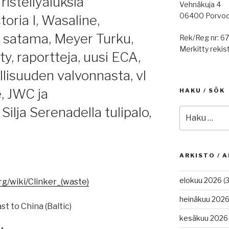
risteilyaluksia
Vehnäkuja 4
06400 Porvo
toria I, Wasaline,
n satama, Meyer Turku,
Rek/Reg nr: 6
Merkitty rekist
, raportteja, uusi ECA,
allisuuden valvonnasta, vl
, JWC ja
HAKU / SÖK
ilja Serenadella tulipalo,
Etsi:
ARKISTO / A
elokuu 2026
(3
org/wiki/Clinker_(waste)
heinäkuu 202
t to China (Baltic)
kesäkuu 2026