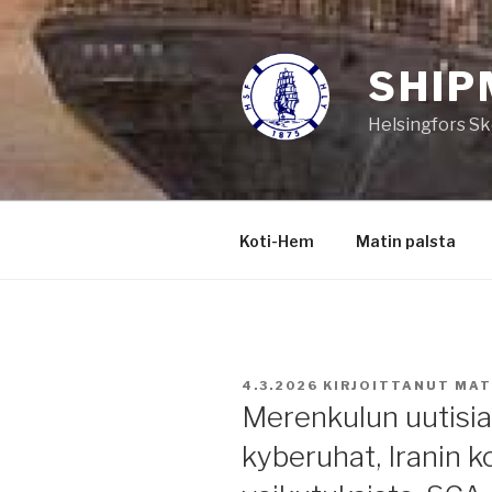
Siirry
sisältöön
SHIP
Helsingfors Sk
Koti-Hem
Matin palsta
JULKAISTU
4.3.2026
KIRJOITTANUT
MAT
Merenkulun uutisia 
kyberuhat, Iranin ko