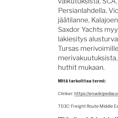
vaikutuksista, SCA, 
Persianlahdella, Vic
jäätilanne, Kalajoe
Saxdor Yachts myyty
lakiesitys alusturv
Tursas merivoimille
merivakuutuksista, S
huthit mukaan.
Mitä tarkoittaa termi:
Clinker:
https://en.wikipedia.
TD3C: Freight Route Middle Eas