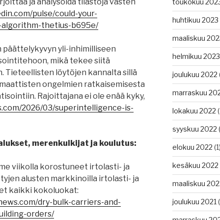
rjoittaa ja analysoida tilastoja vasten
toukokuu 202
edin.com/pulse/could-your-
huhtikuu 2023
algorithm-thetius-b695e/
maaliskuu 202
 päättelykyvyn yli-inhimilliseen
helmikuu 2023
sointitehoon, mikä tekee siitä
 Tieteellisten löytöjen kannalta sillä
joulukuu 2022
temaattisten ongelmien ratkaisemisesta
marraskuu 20
ointiin. Rajoittajana ei ole enää kyky,
s.com/2026/03/superintelligence-is-
lokakuu 2022
(
syyskuu 2022
(
lukset, merenkulkijat ja koulutus:
elokuu 2022
(1
kesäkuu 2022
me viikolla korostuneet irtolasti- ja
yjen alusten markkinoilla irtolasti- ja
maaliskuu 202
eet kaikki kokoluokat:
news.com/dry-bulk-carriers-and-
joulukuu 2021
(
ilding-orders/
marraskuu 20