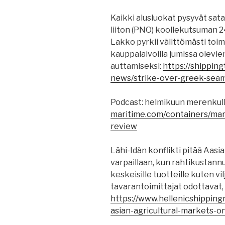
Kaikki alusluokat pysyvät sat
liiton (PNO) koollekutsuman 2
Lakko pyrkii välittömästi toi
kauppalaivoilla jumissa olevi
auttamiseksi:
https://shippin
news/strike-over-greek-seam
Podcast: helmikuun merenkul
maritime.com/containers/mar
review
Lähi-Idän konflikti pitää Aas
varpaillaan, kun rahtikustann
keskeisille tuotteille kuten vilj
tavarantoimittajat odottavat,
https://www.hellenicshippin
asian-agricultural-markets-o