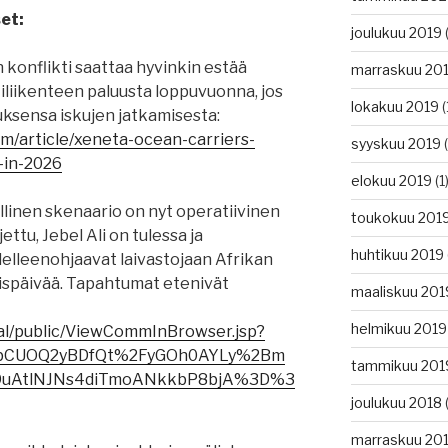
et:
joulukuu 2019
(
en konflikti saattaa hyvinkin estää
marraskuu 20
liikenteen paluusta loppuvuonna, jos
lokakuu 2019
(
uksensa iskujen jatkamisesta:
om/article/xeneta-ocean-carriers-
syyskuu 2019
(
-in-2026
elokuu 2019
(1
linen skenaario on nyt operatiivinen
toukokuu 201
jettu, Jebel Ali on tulessa ja
huhtikuu 2019
udelleenohjaavat laivastojaan Afrikan
ispäivää. Tapahtumat etenivät
maaliskuu 201
helmikuu 2019
tal/public/ViewCommInBrowser.jsp?
bCUOQ2yBDfQt%2FyGOh0AYLy%2Bm
tammikuu 201
9uAtlNJNs4diTmoANkkbP8bjA%3D%3
joulukuu 2018
(
marraskuu 20