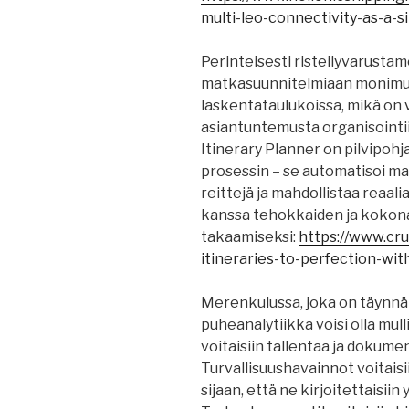
multi-leo-connectivity-as-a-
Perinteisesti risteilyvarustam
matkasuunnitelmiaan monimutk
laskentataulukoissa, mikä on 
asiantuntemusta organisointii
Itinerary Planner on pilvipohj
prosessin – se automatisoi ma
reittejä ja mahdollistaa reaal
kanssa tehokkaiden ja kokonai
takaamiseksi:
https://www.cru
itineraries-to-perfection-wit
Merenkulussa, joka on täynnä 
puheanalytiikka voisi olla mul
voitaisiin tallentaa ja dokume
Turvallisuushavainnot voitais
sijaan, että ne kirjoitettaisii