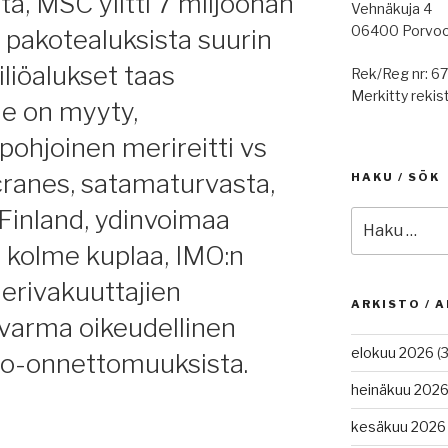
, MSC ylitti 7 miljoonan
Vehnäkuja 4
06400 Porvo
 pakotealuksista suurin
äiliöalukset taas
Rek/Reg nr: 6
Merkitty rekist
ne on myyty,
pohjoinen merireitti vs
cranes, satamaturvasta,
HAKU / SÖK
Finland, ydinvoimaa
Etsi:
a, kolme kuplaa, IMO:n
merivakuuttajien
ARKISTO / A
varma oikeudellinen
elokuu 2026
(3
rto-onnettomuuksista.
heinäkuu 202
kesäkuu 2026