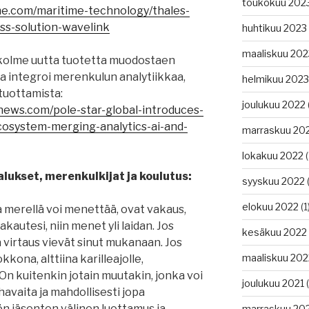
toukokuu 202
me.com/maritime-technology/thales-
ss-solution-wavelink
huhtikuu 2023
maaliskuu 202
t kolme uutta tuotetta muodostaen
a integroi merenkulun analytiikkaa,
helmikuu 2023
tuottamista:
joulukuu 2022
news.com/pole-star-global-introduces-
cosystem-merging-analytics-ai-and-
marraskuu 20
lokakuu 2022
(
lukset, merenkulkijat ja koulutus:
syyskuu 2022
(
elokuu 2022
(1
ta merellä voi menettää, ovat vakaus,
akautesi, niin menet yli laidan. Jos
kesäkuu 2022
a virtaus vievät sinut mukanaan. Jos
maaliskuu 202
kkona, alttiina karilleajolle,
On kuitenkin jotain muutakin, jonka voi
joulukuu 2021
(
avaita ja mahdollisesti jopa
ön jäsenten välinen luottamus ja
marraskuu 20