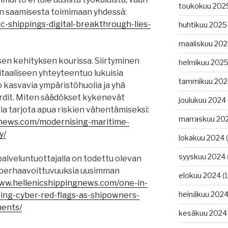
toukokuu 202
en saamisesta toimimaan yhdessä:
c-shippings-digital-breakthrough-lies-
huhtikuu 2025
maaliskuu 20
n kehityksen kourissa. Siirtyminen
helmikuu 202
itaaliseen yhteyteentuo lukuisia
tammikuu 202
o kasvavia ympäristöhuolia ja yhä
rdit. Miten säädökset kykenevät
joulukuu 2024
a tarjota apua riskien vähentämiseksi:
marraskuu 20
gnews.com/modernising-maritime-
y/
lokakuu 2024
(
syyskuu 2024
alveluntuottajalla on todettu olevan
kyberhaavoittuvuuksia uusimman
elokuu 2024
(1
www.hellenicshippingnews.com/one-in-
heinäkuu 202
ing-cyber-red-flags-as-shipowners-
ments/
kesäkuu 2024