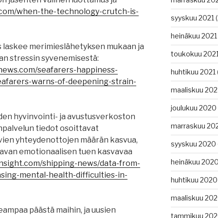
.com/when-the-technology-crutch-is-
syyskuu 2021
(
heinäkuu 2021
s laskee merimieslähetyksen mukaan ja
toukokuu 202
an stressin syvenemisestä:
gnews.com/seafarers-happiness-
huhtikuu 2021
eafarers-warns-of-deepening-strain-
maaliskuu 202
joulukuu 2020
den hyvinvointi- ja avustusverkoston
marraskuu 20
palvelun tiedot osoittavat
yvien yhteydenottojen määrän kasvua,
syyskuu 2020
tavan emotionaalisen tuen kasvavaa
heinäkuu 202
nsight.com/shipping-news/data-from-
ing-mental-health-difficulties-in-
huhtikuu 2020
maaliskuu 20
eampaa päästä maihin, ja uusien
tammikuu 20