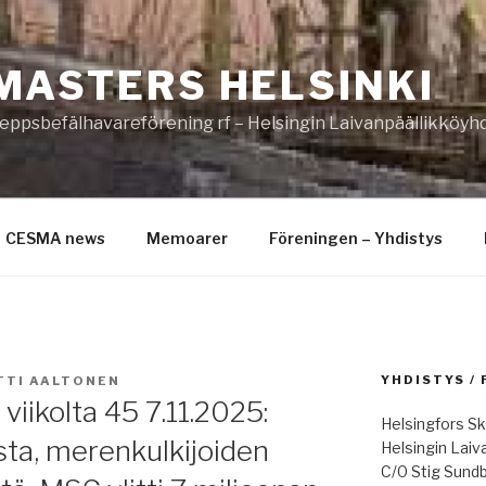
MASTERS HELSINKI
eppsbefälhavareförening rf – Helsingin Laivanpäällikköyhd
CESMA news
Memoarer
Föreningen – Yhdistys
YHDISTYS /
TTI AALTONEN
viikolta 45 7.11.2025:
Helsingfors Sk
sta, merenkulkijoiden
Helsingin Laiv
C/0 Stig Sund