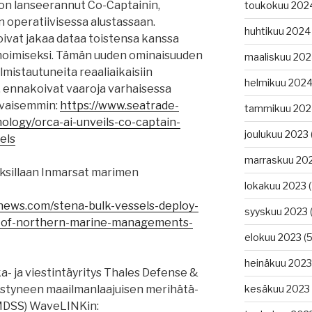
 on lanseerannut Co-Captainin,
toukokuu 202
 operatiivisessa alustassaan.
huhtikuu 2024
ivat jakaa dataa toistensa kanssa
imoimiseksi. Tämän uuden ominaisuuden
maaliskuu 20
mistautuneita reaaliaikaisiin
helmikuu 202
n, ennakoivat vaaroja varhaisessa
avaisemmin:
https://www.seatrade-
tammikuu 202
logy/orca-ai-unveils-co-captain-
joulukuu 2023
els
marraskuu 20
uksillaan Inmarsat marimen
lokakuu 2023
(
news.com/stena-bulk-vessels-deploy-
syyskuu 2023
(
-of-northern-marine-managements-
elokuu 2023
(5
heinäkuu 2023
a- ja viestintäyritys Thales Defense &
distyneen maailmanlaajuisen merihätä-
kesäkuu 2023
(GMDSS) WaveLINKin: