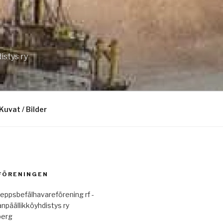
istys ry
Kuvat / Bilder
 FÖRENINGEN
eppsbefälhavareförening rf -
anpäällikköyhdistys ry
berg