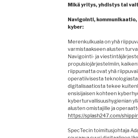
Mikä yritys, yhdistys tai valt
Navigointi, kommunikaatio, p
kyber:
Merenkulkuala on yhä riippuvai
varmistaakseen alusten turval
Navigointi- ja viestintäjärjest
propulsiojärjestelmiin, kaiken
riippumatta ovat yhä riippuvai
operatiivisesta teknologiasta
digitalisaatiosta tekee kuit
ensisijaisen kohteen kyberhyö
kyberturvallisuushygienian yl
alusten omistajille ja operaatt
https://splash247.com/shippi
SpecTecin toimitusjohtaja A
seuraava suuri digitaalinen läp