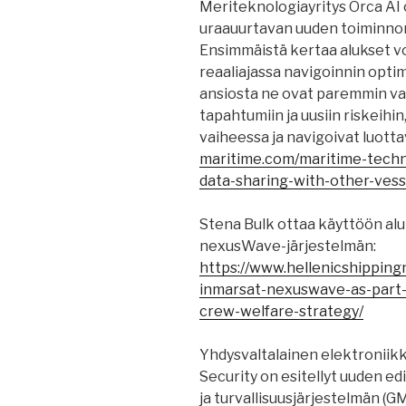
Meriteknologiayritys Orca AI
uraauurtavan uuden toiminnon
Ensimmäistä kertaa alukset vo
reaaliajassa navigoinnin opt
ansiosta ne ovat paremmin val
tapahtumiin ja uusiin riskeihi
vaiheessa ja navigoivat luott
maritime.com/maritime-techno
data-sharing-with-other-vess
Stena Bulk ottaa käyttöön al
nexusWave-järjestelmän:
https://www.hellenicshipping
inmarsat-nexuswave-as-part
crew-welfare-strategy/
Yhdysvaltalainen elektroniikk
Security on esitellyt uuden e
ja turvallisuusjärjestelmän 