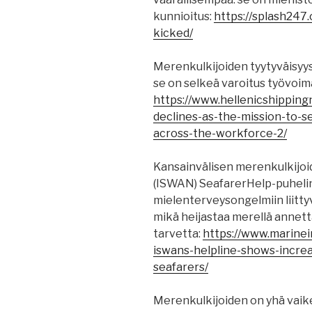
kunnioitus:
https://splash247
kicked/
Merenkulkijoiden tyytyväisyy
se on selkeä varoitus työvoim
https://www.hellenicshippin
declines-as-the-mission-to-s
across-the-workforce-2/
Kansainvälisen merenkulkijoi
(ISWAN) SeafarerHelp-puhelin
mielenterveysongelmiin liitt
mikä heijastaa merellä annet
tarvetta:
https://www.marinei
iswans-helpline-shows-increas
seafarers/
Merenkulkijoiden on yhä vaik