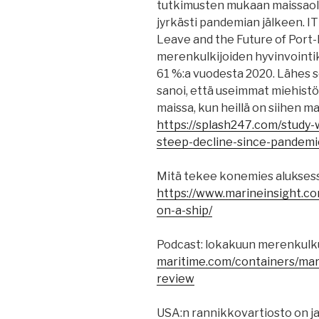
tutkimusten mukaan maissaol
jyrkästi pandemian jälkeen. I
Leave and the Future of Por
merenkulkijoiden hyvinvointi
61 %:a vuodesta 2020. Lähes
sanoi, että useimmat miehistön
maissa, kun heillä on siihen ma
https://splash247.com/study-w
steep-decline-since-pandemi
Mitä tekee konemies aluksess
https://www.marineinsight.
on-a-ship/
Podcast: lokakuun merenkulk
maritime.com/containers/mar
review
USA:n rannikkovartiosto on 