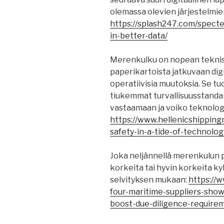
olemassa olevien järjestelmi
https://splash247.com/specte
in-better-data/
Merenkulku on nopean teknise
paperikartoista jatkuvaan dig
operatiivisia muutoksia. Se tu
tiukemmat turvallisuusstanda
vastaamaan ja voiko teknologi
https://www.hellenicshippin
safety-in-a-tide-of-technolog
Joka neljännellä merenkulun p
korkeita tai hyvin korkeita 
selvityksen mukaan:
https://
four-maritime-suppliers-show
boost-due-diligence-require