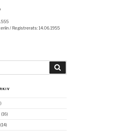
o
7.555
eriin / Registrerats: 14.06.1955
Haku
RKIV
)
6
(16)
(14)