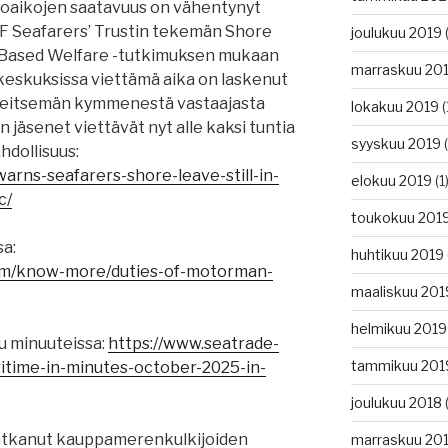
oaikojen saatavuus on vähentynyt
TF Seafarers’ Trustin tekemän Shore
joulukuu 2019
(
t-Based Welfare -tutkimuksen mukaan
marraskuu 20
keskuksissa viettämä aika on laskenut
 seitsemän kymmenestä vastaajasta
lokakuu 2019
(
 jäsenet viettävät nyt alle kaksi tuntia
syyskuu 2019
(
hdollisuus:
arns-seafarers-shore-leave-still-in-
elokuu 2019
(1
c/
toukokuu 201
a:
huhtikuu 2019
com/know-more/duties-of-motorman-
maaliskuu 201
helmikuu 2019
u minuuteissa:
https://www.seatrade-
tammikuu 201
itime-in-minutes-october-2025-in-
joulukuu 2018
(
jatkanut kauppamerenkulkijoiden
marraskuu 20