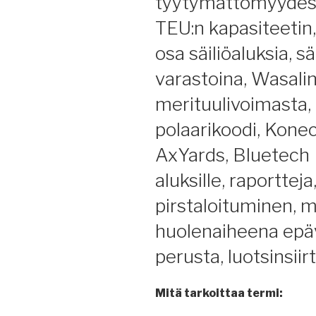
tyytymättömyydestä
TEU:n kapasiteetin,
osa säiliöaluksia, s
varastoina, Wasali
merituulivoimasta, 
polaarikoodi, Kone
AxYards, Bluetech 
aluksille, raporttej
pirstaloituminen, 
huolenaiheena epä
perusta, luotsinsii
Mitä tarkoittaa termi: