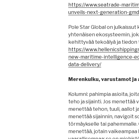
https://www.seatrade-mariti
unveils-next-generation-gmd
Pole Star Global on julkaissu
yhtenäisen ekosysteemin, jok
kehittyvää tekoälyä ja tiedon 
https://www.hellenicshipping
new-maritime-intelligence-e
data-delivery/
Merenkulku, varustamot ja a
Kolumni: pahimpia asioita, joi
teho ja sijainti. Jos menettää v
menettää tehon, tuuli, aallot j
menettää sijainnin, navigoit so
törmäykselle tai pahemmalle. 
menettää, jotain vaikeampaa h
vaarallisempaa: se on miehist