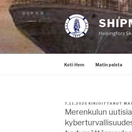
Siirry
sisältöön
SHIP
Helsingfors Sk
Koti-Hem
Matin palsta
JULKAISTU
7.11.2025
KIRJOITTANUT
MA
Merenkulun uutisia 
kyberturvallisuude