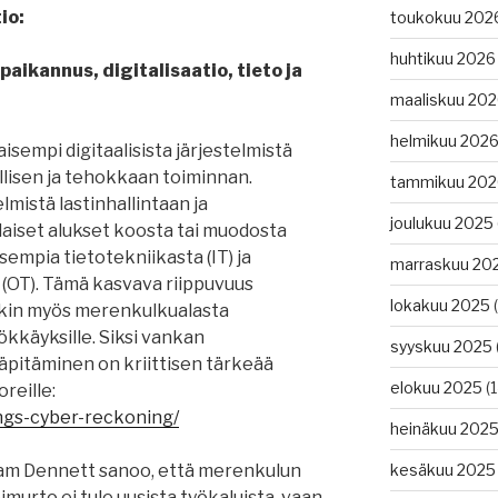
io:
toukokuu 202
huhtikuu 2026
aikannus, digitalisaatio, tieto ja
maaliskuu 20
helmikuu 202
sempi digitaalisista järjestelmistä
lisen ja tehokkaan toiminnan.
tammikuu 202
elmistä lastinhallintaan ja
joulukuu 2025
laiset alukset koosta tai muodosta
sempia tietotekniikasta (IT) ja
marraskuu 20
 (OT). Tämä kasvava riippuvuus
lokakuu 2025
(
enkin myös merenkulkualasta
kkäyksille. Siksi vankan
syyskuu 2025
läpitäminen on kriittisen tärkeää
elokuu 2025
(1
oreille:
ngs-cyber-reckoning/
heinäkuu 202
dam Dennett sanoo, että merenkulun
kesäkuu 2025
imurto ei tule uusista työkaluista, vaan