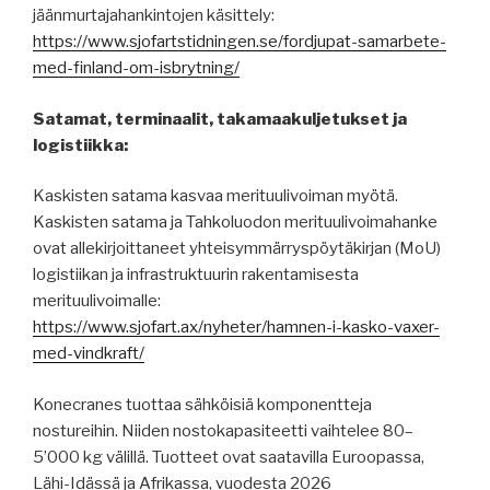
jäänmurtajahankintojen käsittely:
https://www.sjofartstidningen.se/fordjupat-samarbete-
med-finland-om-isbrytning/
Satamat, terminaalit, takamaakuljetukset ja
logistiikka:
Kaskisten satama kasvaa merituulivoiman myötä.
Kaskisten satama ja Tahkoluodon merituulivoimahanke
ovat allekirjoittaneet yhteisymmärryspöytäkirjan (MoU)
logistiikan ja infrastruktuurin rakentamisesta
merituulivoimalle:
https://www.sjofart.ax/nyheter/hamnen-i-kasko-vaxer-
med-vindkraft/
Konecranes tuottaa sähköisiä komponentteja
nostureihin. Niiden nostokapasiteetti vaihtelee 80–
5’000 kg välillä. Tuotteet ovat saatavilla Euroopassa,
Lähi-Idässä ja Afrikassa, vuodesta 2026