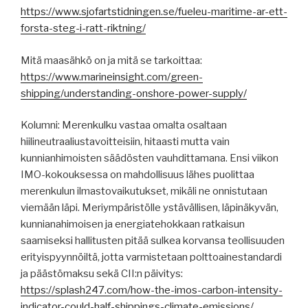
https://www.sjofartstidningen.se/fueleu-maritime-ar-ett-
forsta-steg-i-ratt-riktning/
Mitä maasähkö on ja mitä se tarkoittaa:
https://www.marineinsight.com/green-
shipping/understanding-onshore-power-supply/
Kolumni: Merenkulku vastaa omalta osaltaan
hiilineutraaliustavoitteisiin, hitaasti mutta vain
kunnianhimoisten säädösten vauhdittamana. Ensi viikon
IMO-kokouksessa on mahdollisuus lähes puolittaa
merenkulun ilmastovaikutukset, mikäli ne onnistutaan
viemään läpi. Meriympäristölle ystävällisen, läpinäkyvän,
kunnianahimoisen ja energiatehokkaan ratkaisun
saamiseksi hallitusten pitää sulkea korvansa teollisuuden
erityispyynnöiltä, jotta varmistetaan polttoainestandardi
ja päästömaksu sekä CII:n päivitys:
https://splash247.com/how-the-imos-carbon-intensity-
indicator-could-half-shippings-climate-emissions/