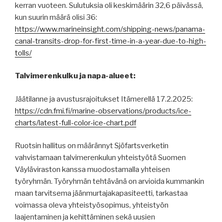
kerran vuoteen. Sulutuksia oli keskimäärin 32,6 päivässä,
kun suurin määrä olisi 36:
https://www.marineinsight.com/shipping-news/panama-
canal-transits-drop-for-first-time-in-a-year-due-to-high-
tolls/
Talvimerenkulku ja napa-alueet:
Jäätilanne ja avustusrajoitukset Itämerellä 17.2.2025:
https://cdn.fmi.fi/marine-observations/products/ice-
charts/latest-full-color-ice-chart.pdf
Ruotsin hallitus on määrännyt Sjöfartsverketin
vahvistamaan talvimerenkulun yhteistyötä Suomen
Väyläviraston kanssa muodostamalla yhteisen
työryhmän. Työryhmän tehtävänä on arvioida kummankin
maan tarvitsema jäänmurtajakapasiteetti, tarkastaa
voimassa oleva yhteistyösopimus, yhteistyön
laajentaminen ja kehittäminen sekä uusien