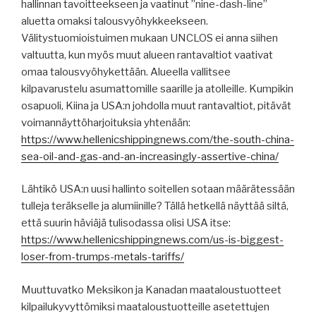
hallinnan tavoitteekseen ja vaatinut ”nine-dash-line”
aluetta omaksi talousvyöhykkeekseen.
Välitystuomioistuimen mukaan UNCLOS ei anna siihen
valtuutta, kun myös muut alueen rantavaltiot vaativat
omaa talousvyöhykettään. Alueella vallitsee
kilpavarustelu asumattomille saarille ja atolleille. Kumpikin
osapuoli, Kiina ja USA:n johdolla muut rantavaltiot, pitävät
voimannäyttöharjoituksia yhtenään:
https://www.hellenicshippingnews.com/the-south-china-
sea-oil-and-gas-and-an-increasingly-assertive-china/
Lähtikö USA:n uusi hallinto soitellen sotaan määrätessään
tulleja teräkselle ja alumiinille? Tällä hetkellä näyttää siltä,
että suurin häviäjä tulisodassa olisi USA itse:
https://www.hellenicshippingnews.com/us-is-biggest-
loser-from-trumps-metals-tariffs/
Muuttuvatko Meksikon ja Kanadan maataloustuotteet
kilpailukyvyttömiksi maataloustuotteille asetettujen