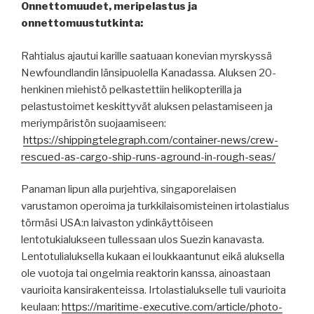
Onnettomuudet, meripelastus ja
onnettomuustutkinta:
Rahtialus ajautui karille saatuaan konevian myrskyssä
Newfoundlandin länsipuolella Kanadassa. Aluksen 20-
henkinen miehistö pelkastettiin helikopterilla ja
pelastustoimet keskittyvät aluksen pelastamiseen ja
meriympäristön suojaamiseen:
https://shippingtelegraph.com/container-news/crew-
rescued-as-cargo-ship-runs-aground-in-rough-seas/
Panaman lipun alla purjehtiva, singaporelaisen
varustamon operoima ja turkkilaisomisteinen irtolastialus
törmäsi USA:n laivaston ydinkäyttöiseen
lentotukialukseen tullessaan ulos Suezin kanavasta.
Lentotulialuksella kukaan ei loukkaantunut eikä aluksella
ole vuotoja tai ongelmia reaktorin kanssa, ainoastaan
vaurioita kansirakenteissa. Irtolastialukselle tuli vaurioita
keulaan:
https://maritime-executive.com/article/photo-