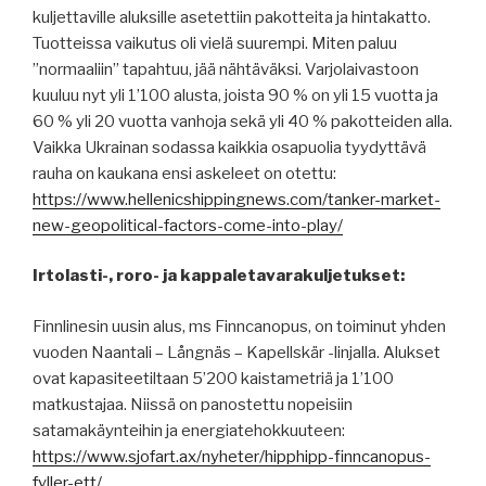
kuljettaville aluksille asetettiin pakotteita ja hintakatto.
Tuotteissa vaikutus oli vielä suurempi. Miten paluu
”normaaliin” tapahtuu, jää nähtäväksi. Varjolaivastoon
kuuluu nyt yli 1’100 alusta, joista 90 % on yli 15 vuotta ja
60 % yli 20 vuotta vanhoja sekä yli 40 % pakotteiden alla.
Vaikka Ukrainan sodassa kaikkia osapuolia tyydyttävä
rauha on kaukana ensi askeleet on otettu:
https://www.hellenicshippingnews.com/tanker-market-
new-geopolitical-factors-come-into-play/
Irtolasti-, roro- ja kappaletavarakuljetukset:
Finnlinesin uusin alus, ms Finncanopus, on toiminut yhden
vuoden Naantali – Långnäs – Kapellskär -linjalla. Alukset
ovat kapasiteetiltaan 5’200 kaistametriä ja 1’100
matkustajaa. Niissä on panostettu nopeisiin
satamakäynteihin ja energiatehokkuuteen:
https://www.sjofart.ax/nyheter/hipphipp-finncanopus-
fyller-ett/