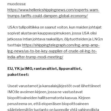
muodossa:
https://www.hellenicshippingnews.com/experts-warn-
trumps-tariffs-could-dampen-global-economy/
USA:n tullipolitiikka on saanut voiton, kun maiden johtajat
sopivat alustavan kauppasopimuksen, jossa USA olisi
jatkossa Intian johtava raakaöljyn, öljytuotteiden ja LNG:n
tuottaja:
https://shippingtelegraph.com/lng-amp-amp-
lpg-news/us-to-be-key-supplier-of-crude-oil-lng-to-
india-after-trump-modi-meeting/
EU, YK ja IMO, rantavaltiot, lippuvaltiot,
pakotteet:
Useat varustamot ja kansalaisjärjestöt ovat lähettäneet
IMO:lle avoimen kirjeen, jossa ne vastustavat
biopolttoaineiden hallitsematonta kasvua. Kirjeen
perusteena on, että eloperäisen biopolttoaineen
sääntelemätön tuotanto on luonnolle yhtä vahingollista