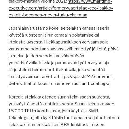
eläköitymistään vuonna 2021:
https://www.maritime-
executive.com/article/former-waertsilae-ceo-jaakko-
eskola-becomes-meyer-turku-chairman
Japanilaisvarustamo kokeilee telakan kanssa laserin
käyttöä ruosteen ja runkomaalin poistamiseksi
irtolastialuksesta. Hiekkapuhalluksen korvaamisella
varustamo odottaa saavansa vähennettyä jätteitä, pölyä
ja melua, joiden se odottaa vähentävän
ympäristövaikutuksia ja parantavan työterveysoloja.
Järjestelmä toimii robottitekniikalla, joka vähentää
ihmistyövoiman tarvetta:
https://splash247.com/mol-
details-trial-of-laser-to-remove-rust-and-coatings/
Korealaistelakka etenee suunnitelmissaan suuresta,
ydinkäyttöisestä konttialuksesta. Suunnitelma koskee
15’000 TEU:n konttialusta, joka käyttäisi SMR
teknologiaa, joita kyettäisiin tuottamaan sarjatuotantona.
Telakka sai amerikkalaisen ABS-luokituslaitoksen