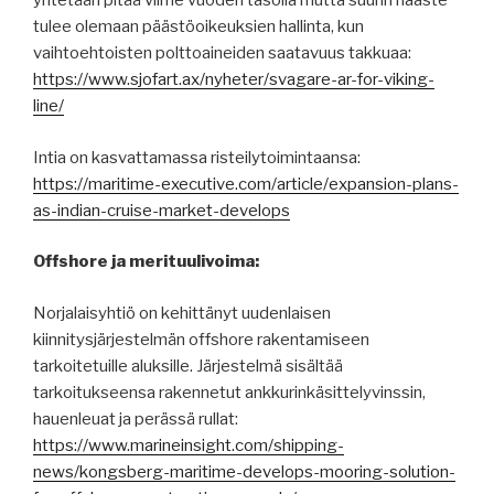
yritetään pitää viime vuoden tasolla mutta suurin haaste
tulee olemaan päästöoikeuksien hallinta, kun
vaihtoehtoisten polttoaineiden saatavuus takkuaa:
https://www.sjofart.ax/nyheter/svagare-ar-for-viking-
line/
Intia on kasvattamassa risteilytoimintaansa:
https://maritime-executive.com/article/expansion-plans-
as-indian-cruise-market-develops
Offshore ja merituulivoima:
Norjalaisyhtiö on kehittänyt uudenlaisen
kiinnitysjärjestelmän offshore rakentamiseen
tarkoitetuille aluksille. Järjestelmä sisältää
tarkoitukseensa rakennetut ankkurinkäsittelyvinssin,
hauenleuat ja perässä rullat:
https://www.marineinsight.com/shipping-
news/kongsberg-maritime-develops-mooring-solution-