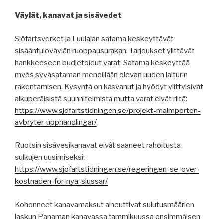
Väylät, kanavat ja sisävedet
Sjöfartsverket ja Luulajan satama keskeyttävät
sisääntuloväylän ruoppausurakan. Tarjoukset ylittävät
hankkeeseen budjetoidut varat. Satama keskeyttää
myös syväsataman meneillään olevan uuden laiturin
rakentamisen. Kysyntä on kasvanut ja hyödyt ylittyisivät
alkuperäisistä suunnitelmista mutta varat eivät riitä:
https://www.sjofartstidningen.se/projekt-malmporten-
avbryter-upphandlingar/
Ruotsin sisävesikanavat eivät saaneet rahoitusta
sulkujen uusimiseksi:
https://www.sjofartstidningen.se/regeringen-se-over-
kostnaden-for-nya-slussar/
Kohonneet kanavamaksut aiheuttivat sulutusmäärien
laskun Panaman kanavassa tammikuussa ensimmäisen