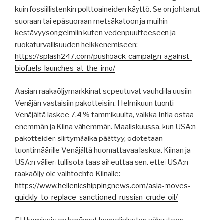
kuin fossiillistenkin polttoaineiden käyttö. Se on johtanut
suoraan tai epäsuoraan metsäkatoon ja muihin
kestävyysongelmiin kuten vedenpuutteeseen ja
ruokaturvallisuuden heikkenemiseen:
https://splash247.com/pushback-campaign-against-
biofuels-launches-at-the-imo/
Aasian raakaöljymarkkinat sopeutuvat vauhdilla uusiin
Venäjän vastaisiin pakotteisiin. Helmikuun tuonti
Venäjältä laskee 7,4 % tammikuulta, vaikka Intia ostaa
enemmän ja Kiina vähemmän. Maaliskuussa, kun USA:n
pakotteiden siirtymäaika päättyy, odotetaan
tuontimäärille Venäjältä huomattavaa laskua. Kiinan ja
USA:n välien tullisota taas aiheuttaa sen, ettei USA:n
raakaöljy ole vaihtoehto Kiinalle:
https://www.hellenicshippingnews.com/asia-moves-
quickly-to-replace-sanctioned-russian-crude-oil/