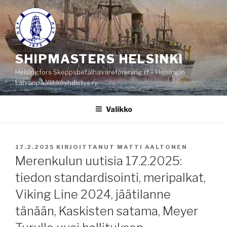
Siirry
sisältöön
SHIPMASTERS HELSINKI
Helsingfors Skeppsbefälhavareförening rf – Helsingin
Laivanpäällikköyhdistys ry
Valikko
JULKAISTU
17.2.2025
KIRJOITTANUT
MATTI AALTONEN
Merenkulun uutisia 17.2.2025:
tiedon standardisointi, meripalkat,
Viking Line 2024, jäätilanne
tänään, Kaskisten satama, Meyer