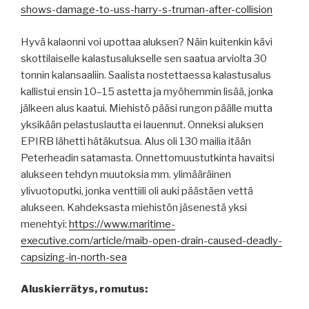
shows-damage-to-uss-harry-s-truman-after-collision
Hyvä kalaonni voi upottaa aluksen? Näin kuitenkin kävi
skottilaiselle kalastusalukselle sen saatua arviolta 30
tonnin kalansaaliin. Saalista nostettaessa kalastusalus
kallistui ensin 10–15 astetta ja myöhemmin lisää, jonka
jälkeen alus kaatui. Miehistö pääsi rungon päälle mutta
yksikään pelastuslautta ei lauennut. Onneksi aluksen
EPIRB lähetti hätäkutsua. Alus oli 130 mailia itään
Peterheadin satamasta. Onnettomuustutkinta havaitsi
alukseen tehdyn muutoksia mm. ylimääräinen
ylivuotoputki, jonka venttiili oli auki päästäen vettä
alukseen. Kahdeksasta miehistön jäsenestä yksi
menehtyi:
https://www.maritime-
executive.com/article/maib-open-drain-caused-deadly-
capsizing-in-north-sea
Aluskierrätys, romutus: