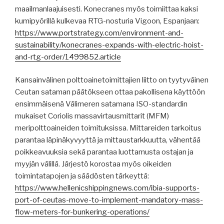
maailmanlaajuisesti. Konecranes myös toimiittaa kaksi
kumipyörillä kulkevaa RTG-nosturia Vigoon, Espanjaan:
https://www.portstrategy.com/environment-and-
sustainability/konecranes-expands-with-electric-hoist-
and-rtg-order/1499852.article
Kansainvälinen polttoainetoimittajien liitto on tyytyväinen
Ceutan sataman päätökseen ottaa pakollisena käyttöön
ensimmäisenä Välimeren satamana ISO-standardin
mukaiset Coriolis massavirtausmittarit (MFM)
meripolttoaineiden toimituksissa. Mittareiden tarkoitus
parantaa läpinäkyvyyttä ja mittaustarkkuutta, vähentää
poikkeavuuksia sekä parantaa luottamusta ostajan ja
myyjän välillä. Järjestö korostaa myös oikeiden
toimintatapojen ja säädösten tärkeyttä:
https://www.hellenicshippingnews.com/ibia-supports-
port-of-ceutas-move-to-implement-mandatory-mass-
flow-meters-for-bunkering-operations/