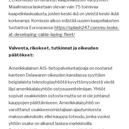
EU komissio on herännyt kaapelialusten vähyyteen.
Maailmassa lasketaan olevan vain 75 toimivaa
kaapelinlaskualusta, joiden keski-ikä on yleistä keski-ikää
korkeampi. Komissio aikoo edistää uusien kaapelialusten
tuotantoa Euroopassa:
https://splash247.com/eu-looks-
at-developing-cable-laying-fleet/
Valvonta, rikokset, tutkinnat ja oikeuden
päätökset:
Amerikkalainen AIS-tietopalveluntarjoaja on nostanut
kanteen Delawaren oikeuden kansliassa syyttäen
belgialaista teknologiayhtiötä kyvyttömyydestä viedä
läpi amerikkalaisyhtiön ostosuunnitelmiaan. Yhtiöt
sopivat osakkeiden ostosta mutta se ei ole johtanut
kauppojen päättämiseen. Amerikkalaisyhtiö on
varoittanut osakkeenomistajiaan ajautumisesta
maksuvaikeuksiin, ellei kauppa toteudu, jonka vuoksi
yhtiön osake on alkanut laskea markkinoilla.