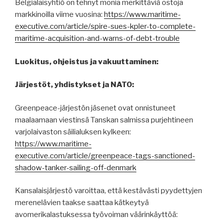
Belgialaisyhtiö on tehnyt monia merkittäviä ostoja
markkinoilla viime vuosina:
https://www.maritime-
executive.com/article/spire-sues-kpler-to-complete-
maritime-acquisition-and-warns-of-debt-trouble
Luokitus, ohjeistus ja vakuuttaminen:
Järjestöt, yhdistykset ja NATO:
Greenpeace-järjestön jäsenet ovat onnistuneet
maalaamaan viestinsä Tanskan salmissa purjehtineen
varjolaivaston säilialuksen kylkeen:
https://www.maritime-
executive.com/article/greenpeace-tags-sanctioned-
shadow-tanker-sailing-off-denmark
Kansalaisjärjestö varoittaa, että kestävästi pyydettyjen
merenelävien taakse saattaa kätkeytyä
avomerikalastuksessa työvoiman väärinkäyttöä: