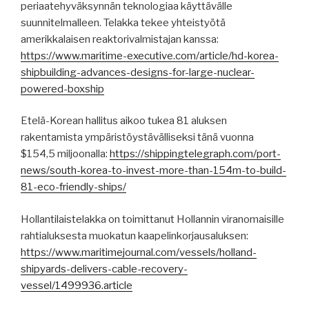
periaatehyväksynnän teknologiaa käyttävälle
suunnitelmalleen. Telakka tekee yhteistyötä
amerikkalaisen reaktorivalmistajan kanssa:
https://www.maritime-executive.com/article/hd-korea-
shipbuilding-advances-designs-for-large-nuclear-
powered-boxship
Etelä-Korean hallitus aikoo tukea 81 aluksen
rakentamista ympäristöystävälliseksi tänä vuonna
$154,5 miljoonalla:
https://shippingtelegraph.com/port-
news/south-korea-to-invest-more-than-154m-to-build-
81-eco-friendly-ships/
Hollantilaistelakka on toimittanut Hollannin viranomaisille
rahtialuksesta muokatun kaapelinkorjausaluksen:
https://www.maritimejournal.com/vessels/holland-
shipyards-delivers-cable-recovery-
vessel/1499936.article