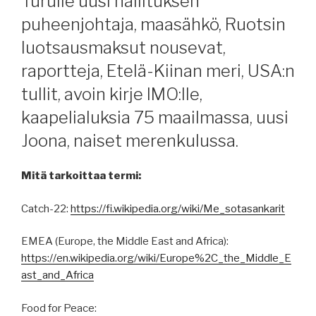
Turulle uusi hallituksen
puheenjohtaja, maasähkö, Ruotsin
luotsausmaksut nousevat,
raportteja, Etelä-Kiinan meri, USA:n
tullit, avoin kirje IMO:lle,
kaapelialuksia 75 maailmassa, uusi
Joona, naiset merenkulussa.
Mitä tarkoittaa termi:
Catch-22:
https://fi.wikipedia.org/wiki/Me_sotasankarit
EMEA (Europe, the Middle East and Africa):
https://en.wikipedia.org/wiki/Europe%2C_the_Middle_E
ast_and_Africa
Food for Peace: