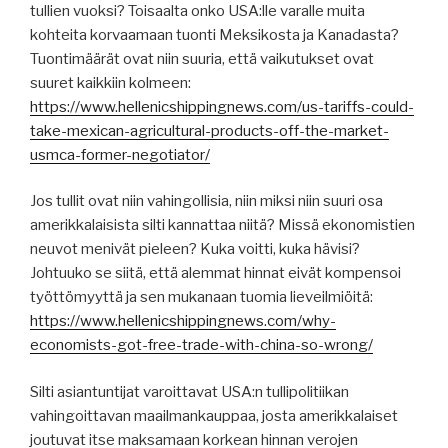
tullien vuoksi? Toisaalta onko USA:lle varalle muita
kohteita korvaamaan tuonti Meksikosta ja Kanadasta?
Tuontimäärät ovat niin suuria, että vaikutukset ovat
suuret kaikkiin kolmeen:
https://www.hellenicshippingnews.com/us-tariffs-could-
take-mexican-agricultural-products-off-the-market-
usmca-former-negotiator/
Jos tullit ovat niin vahingollisia, niin miksi niin suuri osa
amerikkalaisista silti kannattaa niitä? Missä ekonomistien
neuvot menivät pieleen? Kuka voitti, kuka hävisi?
Johtuuko se siitä, että alemmat hinnat eivät kompensoi
työttömyyttä ja sen mukanaan tuomia lieveilmiöitä:
https://www.hellenicshippingnews.com/why-
economists-got-free-trade-with-china-so-wrong/
Silti asiantuntijat varoittavat USA:n tullipolitiikan
vahingoittavan maailmankauppaa, josta amerikkalaiset
joutuvat itse maksamaan korkean hinnan verojen