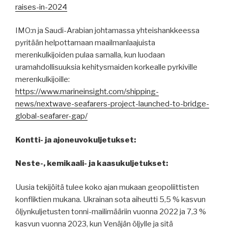
raises-in-2024
IMO:n ja Saudi-Arabian johtamassa yhteishankkeessa
pyritään helpottamaan maailmanlaajuista
merenkulkijoiden pulaa samalla, kun luodaan
uramahdollisuuksia kehitysmaiden korkealle pyrkiville
merenkulkijoille:
https://www.marineinsight.com/shipping-
news/nextwave-seafarers-project-launched-to-bridge-
global-seafarer-gap/
Kontti- ja ajoneuvokuljetukset:
Neste-, kemikaali- ja kaasukuljetukset:
Uusia tekijöitä tulee koko ajan mukaan geopoliittisten
konfliktien mukana. Ukrainan sota aiheutti 5,5 % kasvun
öljynkuljetusten tonni-mailimääriin vuonna 2022 ja 7,3 %
kasvun vuonna 2023, kun Venäjän öljylle ja sitä