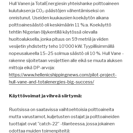
Hull Vanen ja TotalEnergiesin yhteishanke polttoaineen
kulutuksen ja CO₂-päästöjen vähentämiseksi on
onnistunut. Useiden kuukausien koekäytön aikana
polttoainesäästö oli keskimäärin 11 %:a. Koekäyttö
tehtiin Nigerian öljykentillä käytössä olevalla
huoltoaluksella, jonka pituus on 59 metriä ja viiden
vesijetin yhdistetty teho 10’000 kW. Tyypillisimmällä
nopeusalueella 15–25 solmua säästö oli 10 %. Hull Vane -
rakenne sijoitetaan vesijettien alle eikä se muuta aluksen
mittoja eikä DP-arvoja:
https://www.hellenicshippingnews.com/pilot-project-
hull-vane-and-totalenergies-big-success/
Käyttövoimat ja vihreä siirtymä:
Ruotsissa on saatavissa vaihtoehtoisia polttoaineita
mutta varustamot, kuljetusten ostajat ja polttoaineiden
tuottajat ovat ”catch-22” -tilanteessa, jossa jokainen
odottaa muiden toimenpiteitä: