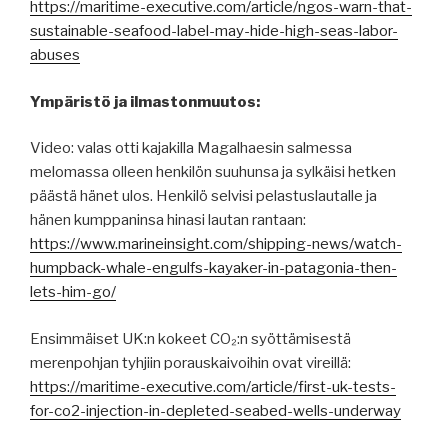
https://maritime-executive.com/article/ngos-warn-that-
sustainable-seafood-label-may-hide-high-seas-labor-
abuses
Ympäristö ja ilmastonmuutos:
Video: valas otti kajakilla Magalhaesin salmessa
melomassa olleen henkilön suuhunsa ja sylkäisi hetken
päästä hänet ulos. Henkilö selvisi pelastuslautalle ja
hänen kumppaninsa hinasi lautan rantaan:
https://www.marineinsight.com/shipping-news/watch-
humpback-whale-engulfs-kayaker-in-patagonia-then-
lets-him-go/
Ensimmäiset UK:n kokeet CO₂:n syöttämisestä
merenpohjan tyhjiin porauskaivoihin ovat vireillä:
https://maritime-executive.com/article/first-uk-tests-
for-co2-injection-in-depleted-seabed-wells-underway