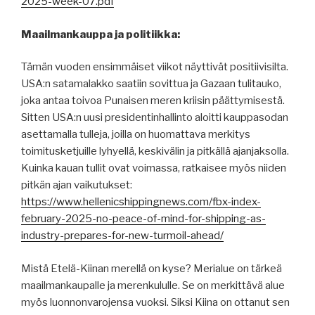
2025-week-07.pdf
Maailmankauppa ja politiikka:
Tämän vuoden ensimmäiset viikot näyttivät positiivisilta.
USA:n satamalakko saatiin sovittua ja Gazaan tulitauko,
joka antaa toivoa Punaisen meren kriisin päättymisestä.
Sitten USA:n uusi presidentinhallinto aloitti kauppasodan
asettamalla tulleja, joilla on huomattava merkitys
toimitusketjuille lyhyellä, keskivälin ja pitkällä ajanjaksolla.
Kuinka kauan tullit ovat voimassa, ratkaisee myös niiden
pitkän ajan vaikutukset:
https://www.hellenicshippingnews.com/fbx-index-
february-2025-no-peace-of-mind-for-shipping-as-
industry-prepares-for-new-turmoil-ahead/
Mistä Etelä-Kiinan merellä on kyse? Merialue on tärkeä
maailmankaupalle ja merenkululle. Se on merkittävä alue
myös luonnonvarojensa vuoksi. Siksi Kiina on ottanut sen