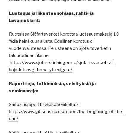
Luotsaus ja liikenteenohjaus, rahti- ja
laivameklarit:
Ruotsissa Sjöfartsverket korottaa luotsausmaksuja 10
%:lla heinäkuun alusta. Edellinen korotus oli
vuodenvaihteessa. Perusteena on Sjöfartsverketin
taloudellinen tilanne:
https://www.sjofartstidningen.se/sjofartsverket-vill-
hoja-lotsavgifterna-ytterligare/
Raportteja, tutkimuksia, selvityksiä ja
seminaareja:
Säiliöalusraportti (Gibson) viikolta 7:
https://www.gibsons.co.uk/report/the-beginning-of-the-
end/
Säiliöalusraportti (Affinity) viikolta 7: