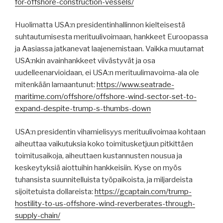
for-offshore-construction-vessels/
Huolimatta USA:n presidentinhallinnon kielteisestä
suhtautumisesta merituulivoimaan, hankkeet Euroopassa
ja Aasiassa jatkanevat laajenemistaan. Vaikka muutamat
USA:nkin avainhankkeet viivästyvät ja osa
uudelleenarvioidaan, ei USA:n merituulimavoima-ala ole
mitenkään lamaantunut:
https://www.seatrade-
maritime.com/offshore/offshore-wind-sector-set-to-
expand-despite-trump-s-thumbs-down
USA:n presidentin vihamielisyys merituulivoimaa kohtaan
aiheuttaa vaikutuksia koko toimitusketjuun pitkittäen
toimitusaikoja, aiheuttaen kustannusten nousua ja
keskeytyksiä aiottuihin hankkeisiin. Kyse on myös
tuhansista suunnitelluista työpaikoista, ja miljardeista
sijoitetuista dollareista:
https://gcaptain.com/trump-
hostility-to-us-offshore-wind-reverberates-through-
supply-chain/