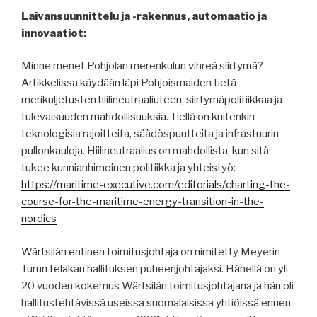
Laivansuunnittelu ja -rakennus, automaatio ja
innovaatiot:
Minne menet Pohjolan merenkulun vihreä siirtymä?
Artikkelissa käydään läpi Pohjoismaiden tietä
merikuljetusten hiilineutraaliuteen, siirtymäpolitiikkaa ja
tulevaisuuden mahdollisuuksia. Tiellä on kuitenkin
teknologisia rajoitteita, säädöspuutteita ja infrastuurin
pullonkauloja. Hiilineutraalius on mahdollista, kun sitä
tukee kunnianhimoinen politiikka ja yhteistyö:
https://maritime-executive.com/editorials/charting-the-
course-for-the-maritime-energy-transition-in-the-
nordics
Wärtsilän entinen toimitusjohtaja on nimitetty Meyerin
Turun telakan hallituksen puheenjohtajaksi. Hänellä on yli
20 vuoden kokemus Wärtsilän toimitusjohtajana ja hän oli
hallitustehtävissä useissa suomalaisissa yhtiöissä ennen