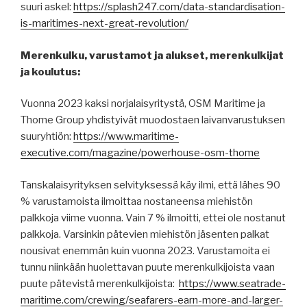
suuri askel:
https://splash247.com/data-standardisation-
is-maritimes-next-great-revolution/
Merenkulku, varustamot ja alukset, merenkulkijat
ja koulutus:
Vuonna 2023 kaksi norjalaisyritystä, OSM Maritime ja
Thome Group yhdistyivät muodostaen laivanvarustuksen
suuryhtiön:
https://www.maritime-
executive.com/magazine/powerhouse-osm-thome
Tanskalaisyrityksen selvityksessä käy ilmi, että lähes 90
% varustamoista ilmoittaa nostaneensa miehistön
palkkoja viime vuonna. Vain 7 % ilmoitti, ettei ole nostanut
palkkoja. Varsinkin pätevien miehistön jäsenten palkat
nousivat enemmän kuin vuonna 2023. Varustamoita ei
tunnu niinkään huolettavan puute merenkulkijoista vaan
puute pätevistä merenkulkijoista:
https://www.seatrade-
maritime.com/crewing/seafarers-earn-more-and-larger-