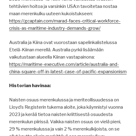
tehtävien hoitoa ja varsinkin USA:n tavoitetaa nostaa
maan merenkulku uuteen kukoistukseen:
https://gcaptain.com/marad-faces-critical-workforce-
crisis-as-maritime-industry-demands-grow/
Australia ja Kiina ovat vuorostaan sapelinkalistelussa
Etelä-Kiinan merellä. Australia pyrkii lisäämään
vaikutustaan alueella Kiinan vastapainona:
https://maritime-executive.com/article/australia-and-
china-square-off-in-latest-case-of-pacific-expansionism
Historian havinaa:
Naisten osuus merenkulussa ja meriteollisuudessa on
Lloyd’s Registerin tukema aloite, joka käynnistyi vuonna
2023 ja kerää tietoa naisten kriittisestä osuudesta
merenkulun piirissä. Vaikka naisten osuus on vielä pieni,
29 % merenkulussa ja vain 2 % merenkulkijoista, on se