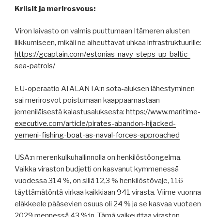
Kriisit ja merirosvous:
Viron laivasto on valmis puuttumaan Itämeren alusten
liikkumiseen, mikäli ne aiheuttavat uhkaa infrastruktuurille:
https://gcaptain.com/estonias-navy-steps-up-baltic-
sea-patrols/
EU-operaatio ATALANTA:n sota-aluksen lähestyminen
sai merirosvot poistumaan kaappaamastaan
jemeniläisestä kalastusaluksesta:
https://www.maritime-
executive.com/article/pirates-abandon-hijacked-
yemeni-fishing-boat-as-naval-forces-approached
USA:n merenkulkuhallinnolla on henkilöstöongelma.
Vaikka viraston budjetti on kasvanut kymmenessä
vuodessa 314 %, on sillä 12,3 % henkilöstövaje, 116
täyttämätöntä virkaa kaikkiaan 941 virasta. Viime vuonna
eläkkeele pääsevien osuus oli 24 % ja se kasvaa vuoteen
2029 mennessä 43 %:in. Tämä vaikeuttaa viraston