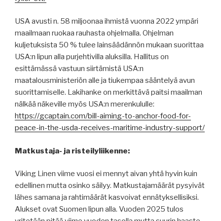
USA avusti n. 58 miljoonaa ihmistä vuonna 2022 ympäri
maailmaan ruokaa rauhasta ohjelmalla. Ohjelman
kuljetuksista 50 % tulee lainsäädännön mukaan suorittaa
USA:n lipun alla purjehtivilla aluksilla. Hallitus on
esittämässä vastuun siirtämistä USA:n
maatalousministeriön alle ja tiukempaa sääntelyä avun
suorittamiselle. Lakihanke on merkittävä paitsi maailman
nälkää näkeville myös USA:n merenkululle:
https://gcaptain.com/bill-aiming-to-anchor-food-for-
peace-in-the-usda-receives-maritime-industry-support/
Matkustaja- ja risteilyliikenne:
Viking Linen viime vuosi ei mennyt aivan yhtä hyvin kuin
edellinen mutta osinko säilyy. Matkustajamäärät pysyivät
lähes samana ja rahtimäärät kasvoivat ennätyksellisiksi.
Alukset ovat Suomen lipun alla. Vuoden 2025 tulos