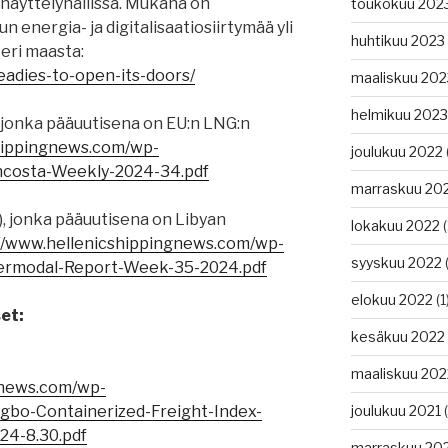
 näyttelyhallissa. Mukana on
toukokuu 202
 energia- ja digitalisaatiosiirtymää yli
huhtikuu 2023
 eri maasta:
adies-to-open-its-doors/
maaliskuu 202
helmikuu 2023
 jonka pääuutisena on EU:n LNG:n
shippingnews.com/wp-
joulukuu 2022
ncosta-Weekly-2024-34.pdf
marraskuu 20
, jonka pääuutisena on Libyan
lokakuu 2022
(
://www.hellenicshippingnews.com/wp-
syyskuu 2022
(
termodal-Report-Week-35-2024.pdf
elokuu 2022
(1
et:
kesäkuu 2022
maaliskuu 202
gnews.com/wp-
gbo-Containerized-Freight-Index-
joulukuu 2021
(
4-8.30.pdf
marraskuu 20