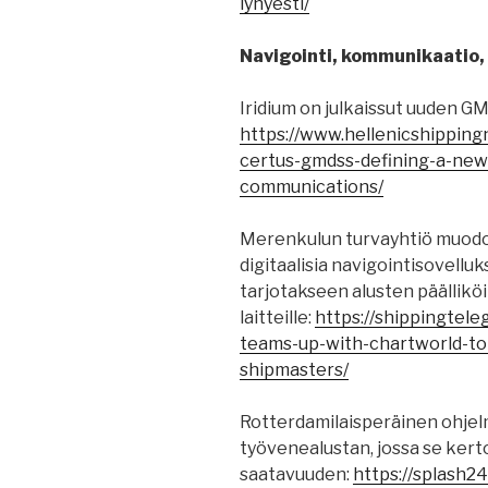
lyhyesti/
Navigointi, kommunikaatio, 
Iridium on julkaissut uuden G
https://www.hellenicshippingn
certus-gmdss-defining-a-new
communications/
Merenkulun turvayhtiö muod
digitaalisia navigointisovellu
tarjotakseen alusten päälliköi
laitteille:
https://shippingtel
teams-up-with-chartworld-to-
shipmasters/
Rotterdamilaisperäinen ohjelm
työvenealustan, jossa se ker
saatavuuden:
https://splash2