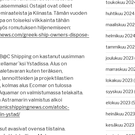
toukokuu 202
isemmaksi. Ostajat ovat olleet
emiraateista ja Kiinasta. Tämän vuoden
huhtikuu 2024
pa on toiseksi vilkkainta tähän
maaliskuu 20
yös romutuksen hiljenemiseen:
gnews.com/greek-ship-owners-dispose-
helmikuu 202
tammikuu 202
toB@C Shipping on kastanut uusimman
joulukuu 2023
ellamar´ksi Ystadissa. Alus on
marraskuu 20
ppaletavaran kuten teräksen,
lannoitteiden ja projektilastien
lokakuu 2023
(
, kolmas alus Ecomar on tulossa
syyskuu 2023
(
 Aquamar on valmistumassa telakalta.
Astramarin valmistus alkoi
elokuu 2023
(5
lenicshippingnews.com/atobc-
heinäkuu 2023
in-ystad/
kesäkuu 2023
t avasivat ovensa tiistaina.