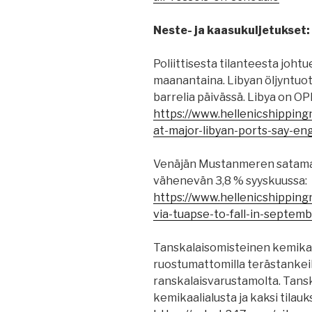
Neste- ja kaasukuljetukset:
Poliittisesta tilanteesta johtu
maanantaina. Libyan öljyntuot
barrelia päivässä. Libya on OP
https://www.hellenicshipping
at-major-libyan-ports-say-en
Venäjän Mustanmeren satama
vähenevän 3,8 % syyskuussa:
https://www.hellenicshipping
via-tuapse-to-fall-in-septemb
Tanskalaisomisteinen kemika
ruostumattomilla terästankeil
ranskalaisvarustamolta. Tansk
kemikaalialusta ja kaksi tilau