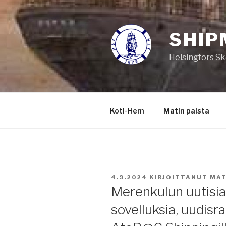
Siirry
sisältöön
SHIP
Helsingfors Sk
Koti-Hem
Matin palsta
JULKAISTU
4.9.2024
KIRJOITTANUT
MAT
Merenkulun uutisia
sovelluksia, uudisr