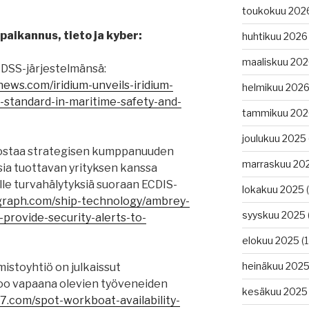
toukokuu 202
paikannus, tieto ja kyber:
huhtikuu 2026
maaliskuu 20
MDSS-järjestelmänsä:
ews.com/iridium-unveils-iridium-
helmikuu 202
-standard-in-maritime-safety-and-
tammikuu 202
joulukuu 2025
ostaa strategisen kumppanuuden
marraskuu 20
ksia tuottavan yrityksen kanssa
lle turvahälytyksiä suoraan ECDIS-
lokakuu 2025
(
egraph.com/ship-technology/ambrey-
syyskuu 2025
provide-security-alerts-to-
elokuu 2025
(1
heinäkuu 202
istoyhtiö on julkaissut
too vapaana olevien työveneiden
kesäkuu 2025
47.com/spot-workboat-availability-