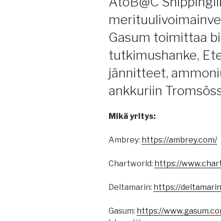
AtoB@C Shippingille
merituulivoimainve
Gasum toimittaa bi
tutkimushanke, Et
jännitteet, ammoniu
ankkuriin Tromsöss
Mikä yritys:
Ambrey:
https://ambrey.com/
Chartworld:
https://www.char
Deltamarin:
https://deltamari
Gasum:
https://www.gasum.co