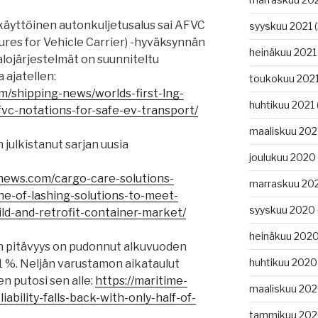
yttöinen autonkuljetusalus sai AFVC
syyskuu 2021
(
sures for Vehicle Carrier) -hyväksynnän
heinäkuu 2021
alojärjestelmät on suunniteltu
ajatellen:
toukokuu 202
m/shipping-news/worlds-first-lng-
huhtikuu 2021
fvc-notations-for-safe-ev-transport/
maaliskuu 202
 julkistanut sarjan uusia
joulukuu 2020
gnews.com/cargo-care-solutions-
marraskuu 20
e-of-lashing-solutions-to-meet-
syyskuu 2020
ld-and-retrofit-container-market/
heinäkuu 202
en pitävyys on pudonnut alkuvuoden
huhtikuu 2020
,1 %. Neljän varustamon aikataulut
en putosi sen alle:
https://maritime-
maaliskuu 20
iability-falls-back-with-only-half-of-
tammikuu 20