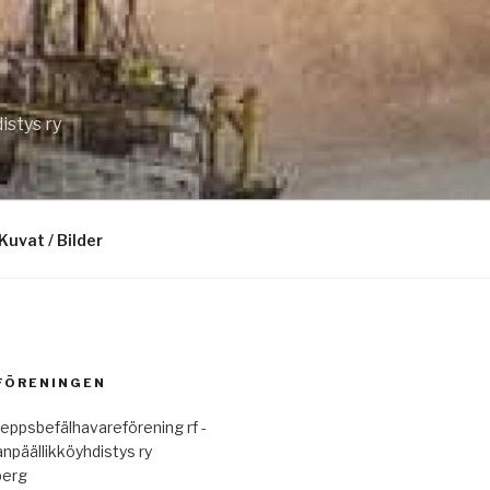
istys ry
Kuvat / Bilder
 FÖRENINGEN
eppsbefälhavareförening rf -
anpäällikköyhdistys ry
berg