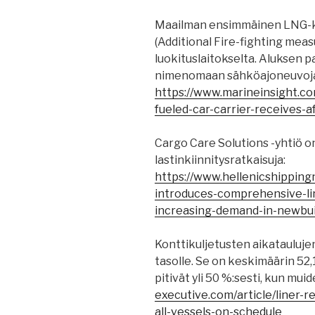
Maailman ensimmäinen LNG-kä
(Additional Fire-fighting mea
luokituslaitokselta. Aluksen p
nimenomaan sähköajoneuvoja 
https://www.marineinsight.co
fueled-car-carrier-receives-a
Cargo Care Solutions -yhtiö on
lastinkiinnitysratkaisuja:
https://www.hellenicshippin
introduces-comprehensive-lin
increasing-demand-in-newbui
Konttikuljetusten aikatauluj
tasolle. Se on keskimäärin 52
pitivät yli 50 %:sesti, kun muid
executive.com/article/liner-rel
all-vessels-on-schedule