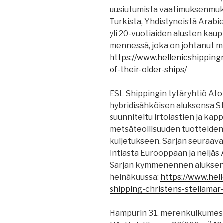
uusiutumista vaatimuksenmuka
Turkista, Yhdistyneistä Arabi
yli 20-vuotiaiden alusten kaup
mennessä, joka on johtanut m
https://www.hellenicshippin
of-their-older-ships/
ESL Shippingin tytäryhtiö A
hybridisähköisen aluksensa St
suunniteltu irtolastien ja ka
metsäteollisuuden tuotteiden, 
kuljetukseen. Sarjan seuraava
Intiasta Eurooppaan ja neljäs
Sarjan kymmenennen aluksen 
heinäkuussa:
https://www.hel
shipping-christens-stellamar-
Hampurin 31. merenkulkumessu