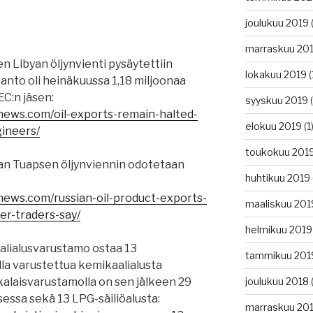
joulukuu 2019
(
marraskuu 20
en Libyan öljynvienti pysäytettiin
lokakuu 2019
(
anto oli heinäkuussa 1,18 miljoonaa
EC:n jäsen:
syyskuu 2019
(
news.com/oil-exports-remain-halted-
elokuu 2019
(1
gineers/
toukokuu 201
n Tuapsen öljynviennin odotetaan
huhtikuu 2019
news.com/russian-oil-product-exports-
maaliskuu 201
er-traders-say/
helmikuu 2019
alialusvarustamo ostaa 13
tammikuu 201
la varustettua kemikaalialusta
alaisvarustamolla on sen jälkeen 29
joulukuu 2018
(
ksessa sekä 13 LPG-säiliöalusta:
marraskuu 20