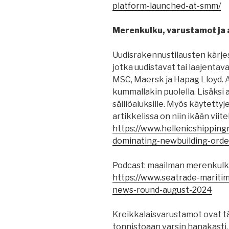
platform-launched-at-smm/
Merenkulku, varustamot ja a
Uudisrakennustilausten kärje
jotka uudistavat tai laajentav
MSC, Maersk ja Hapag Lloyd. A
kummallakin puolella. Lisäksi a
säiliöaluksille. Myös käytetty
artikkelissa on niin ikään viit
https://www.hellenicshippin
dominating-newbuilding-orde
Podcast: maailman merenkulku
https://www.seatrade-mariti
news-round-august-2024
Kreikkalaisvarustamot ovat
tonnistoaan varsin hanakasti, 