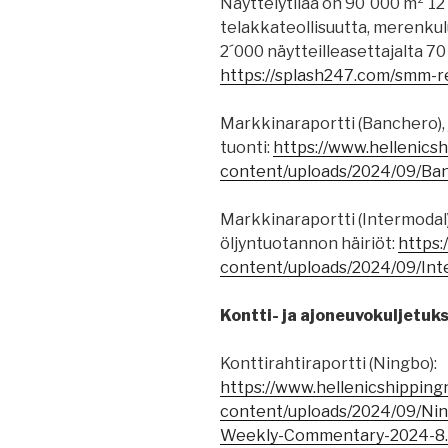
Näyttelytilaa on 90´000 m² 12
telakkateollisuutta, merenkulun
2´000 näytteilleasettajalta 70
https://splash247.com/smm-re
Markkinaraportti (Banchero),
tuonti:
https://www.hellenic
content/uploads/2024/09/Ba
Markkinaraportti (Intermodal)
öljyntuotannon häiriöt:
https
content/uploads/2024/09/In
Kontti- ja ajoneuvokuljetuks
Konttirahtiraportti (Ningbo):
https://www.hellenicshippin
content/uploads/2024/09/Nin
Weekly-Commentary-2024-8.2