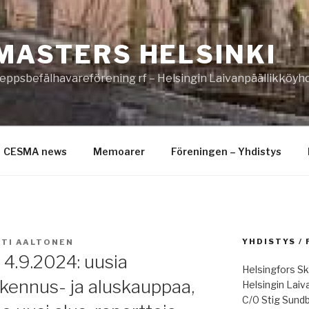
MASTERS HELSINKI
eppsbefälhavareförening rf – Helsingin Laivanpäällikköyhd
CESMA news
Memoarer
Föreningen – Yhdistys
YHDISTYS /
TI AALTONEN
 4.9.2024: uusia
Helsingfors Sk
akennus- ja aluskauppaa,
Helsingin Laiv
C/0 Stig Sund