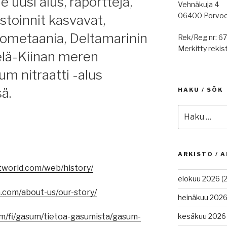
 uusi alus, raportteja,
Vehnäkuja 4
06400 Porvo
stoinnit kasvavat,
ometaania, Deltamarinin
Rek/Reg nr: 6
Merkitty rekist
elä-Kiinan meren
m nitraatti -alus
ä.
HAKU / SÖK
Etsi:
ARKISTO / A
tworld.com/web/history/
elokuu 2026
(2
n.com/about-us/our-story/
heinäkuu 202
m/fi/gasum/tietoa-gasumista/gasum-
kesäkuu 2026