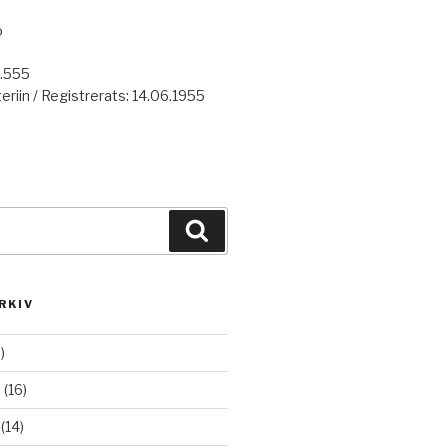
o
7.555
eriin / Registrerats: 14.06.1955
Haku
RKIV
)
6
(16)
(14)