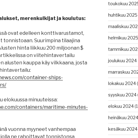
toukokuu 202
huhtikuu 2025
lukset, merenkulkijat ja koulutus:
maaliskuu 20
ssä ovat edelleen konttivarustamot,
helmikuu 202
at tonnistoaan. Suurimpina tilaajina
lusten hinta liikkuu 200 miljoonan $
tammikuu 202
rtikkelissa on viitehintavertailu
joulukuu 2024
jen alusten kauppa käy vilkkaana, josta
ehintavertailu:
marraskuu 20
gnews.com/container-ships-
lokakuu 2024
(
rs/
syyskuu 2024
 elokuussa minuuteissa:
elokuu 2024
(1
me.com/containers/maritime-minutes-
heinäkuu 202
 tänä vuonna myyneet vanhempaa
kesäkuu 2024
jolla ne rahoittavat tonnistonsa