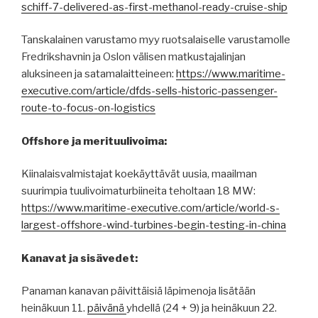
schiff-7-delivered-as-first-methanol-ready-cruise-ship
Tanskalainen varustamo myy ruotsalaiselle varustamolle
Fredrikshavnin ja Oslon välisen matkustajalinjan
aluksineen ja satamalaitteineen:
https://www.maritime-
executive.com/article/dfds-sells-historic-passenger-
route-to-focus-on-logistics
Offshore ja merituulivoima:
Kiinalaisvalmistajat koekäyttävät uusia, maailman
suurimpia tuulivoimaturbiineita teholtaan 18 MW:
https://www.maritime-executive.com/article/world-s-
largest-offshore-wind-turbines-begin-testing-in-china
Kanavat ja sisävedet:
Panaman kanavan päivittäisiä läpimenoja lisätään
heinäkuun 11.
päivänä
yhdellä (24 + 9) ja heinäkuun 22.