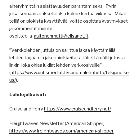
aiheryhmittäin selattavuuden parantamiseksi. Pyrin
julkaisemaan artikkeliplokin kolme kertaa viikossa. Mikäli
teillä on plokista kysyttävää, voitte osoittaa kysymykset
ja kommentit minulle
osoitteella
aaltonenmatti@elisanet.fi
.
”Verkkolehden juttuja on sallittua jakaa käyttämällä
lehden tarjoamia jakopainikkeita tai lähettämällä jutusta
linkin, joka ohjaa lukijat lehden verkkosivuille”
(
https
://
www.uutismediat.fi
/sanomalehtitieto/
tekijanoike
us
/
).
Lähdejulkaisut:
Cruise and Ferry
https://www.cruiseandferry.net/
Freightwaves Newsletter (American Shipper)
https://www.freightwaves.com/american-shipper