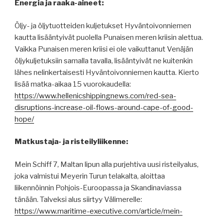
Energia ja raaka-aineet:
Öljy- ja öljytuotteiden kuljetukset Hyväntoivonniemen
kautta lisääntyivät puolella Punaisen meren kriisin alettua.
Vaikka Punaisen meren kriisi ei ole vaikuttanut Venäjän
öljykuljetuksiin samalla tavalla, lisääntyivät ne kuitenkin
lähes nelinkertaisesti Hyväntoivonniemen kautta. Kierto
lisää matka-aikaa 15 vuorokaudella:
https://www.hellenicshippingnews.com/red-sea-
disruptions-increase-oil-flows-around-cape-of-good-
hope/
Matkustaja- ja risteilyliikenne:
Mein Schiff 7, Maltan lipun alla purjehtiva uusi risteilyalus,
joka valmistui Meyerin Turun telakalta, aloittaa
liikennöinnin Pohjois-Euroopassa ja Skandinaviassa
tänään. Talveksi alus siirtyy Välimerelle:
https://www.maritime-executive.com/article/mein-