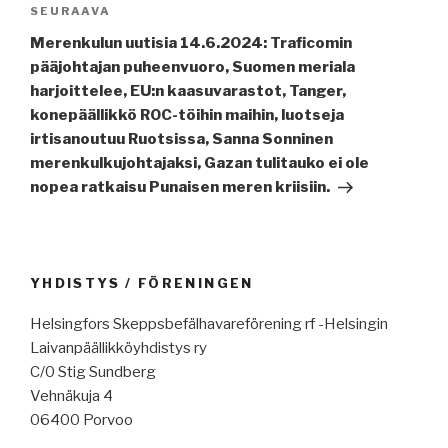
Seuraava
SEURAAVA
artikkeli
Merenkulun uutisia 14.6.2024: Traficomin
pääjohtajan puheenvuoro, Suomen meriala
harjoittelee, EU:n kaasuvarastot, Tanger,
konepäällikkö ROC-töihin maihin, luotseja
irtisanoutuu Ruotsissa, Sanna Sonninen
merenkulkujohtajaksi, Gazan tulitauko ei ole
nopea ratkaisu Punaisen meren kriisiin.
YHDISTYS / FÖRENINGEN
Helsingfors Skeppsbefälhavareförening rf -Helsingin
Laivanpäällikköyhdistys ry
C/0 Stig Sundberg
Vehnäkuja 4
06400 Porvoo