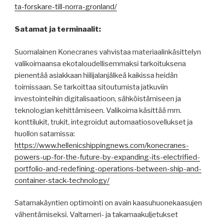
ta-forskare-till-norra-gronland/
Satamat ja terminaalit:
Suomalainen Konecranes vahvistaa materiaalinkäsittelyn
valikoimaansa ekotaloudellisemmaksi tarkoituksena
pienentää asiakkaan hiilijalanjälkeä kaikissa heidän
toimissaan. Se tarkoittaa sitoutumista jatkuviin
investointeihin digitalisaatioon, sähköistämiseen ja
teknologian kehittämiseen. Valikoima käsittää mm.
konttilukit, trukit, integroidut automaatiosovellukset ja
huollon satamissa:
https://www.hellenicshippingnews.com/konecranes-
powers-up-for-the-future-by-expanding-its-electrified-
portfolio-and-redefining-operations-between-ship-and-
container-stack-technology/
Satamakäyntien optimointi on avain kaasuhuonekaasujen
vähentämiseksi. Valtameri- ja takamaakuljetukset