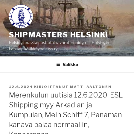
Siirry
sisältöön
SHIPMASTERS HELSINKI
Helsingfors Skeppsbefälhavareförening rf – Helsingin
Laivanpäällikköyhdistys ry
Valikko
JULKAISTU
12.6.2024
KIRJOITTANUT
MATTI AALTONEN
Merenkulun uutisia 12.6.2020: ESL
Shipping myy Arkadian ja
Kumpulan, Mein Schiff 7, Panaman
kanava palaa normaaliin,