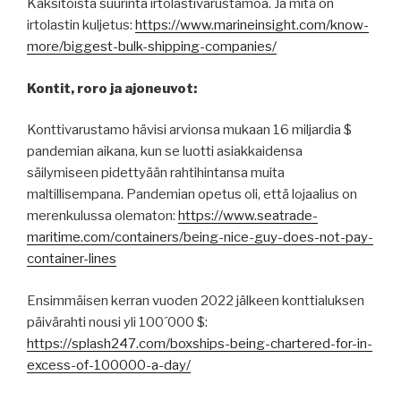
Kaksitoista suurinta irtolastivarustamoa. Ja mitä on
irtolastin kuljetus:
https://www.marineinsight.com/know-
more/biggest-bulk-shipping-companies/
Kontit, roro ja ajoneuvot:
Konttivarustamo hävisi arvionsa mukaan 16 miljardia $
pandemian aikana, kun se luotti asiakkaidensa
säilymiseen pidettyään rahtihintansa muita
maltillisempana. Pandemian opetus oli, että lojaalius on
merenkulussa olematon:
https://www.seatrade-
maritime.com/containers/being-nice-guy-does-not-pay-
container-lines
Ensimmäisen kerran vuoden 2022 jälkeen konttialuksen
päivärahti nousi yli 100´000 $:
https://splash247.com/boxships-being-chartered-for-in-
excess-of-100000-a-day/