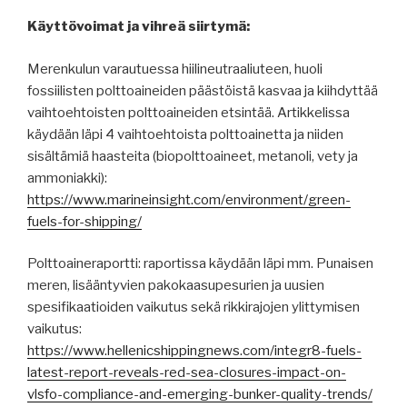
Käyttövoimat ja vihreä siirtymä:
Merenkulun varautuessa hiilineutraaliuteen, huoli
fossiilisten polttoaineiden päästöistä kasvaa ja kiihdyttää
vaihtoehtoisten polttoaineiden etsintää. Artikkelissa
käydään läpi 4 vaihtoehtoista polttoainetta ja niiden
sisältämiä haasteita (biopolttoaineet, metanoli, vety ja
ammoniakki):
https://www.marineinsight.com/environment/green-
fuels-for-shipping/
Polttoaineraportti: raportissa käydään läpi mm. Punaisen
meren, lisääntyvien pakokaasupesurien ja uusien
spesifikaatioiden vaikutus sekä rikkirajojen ylittymisen
vaikutus:
https://www.hellenicshippingnews.com/integr8-fuels-
latest-report-reveals-red-sea-closures-impact-on-
vlsfo-compliance-and-emerging-bunker-quality-trends/