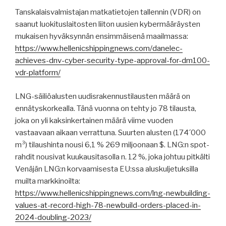
Tanskalaisvalmistajan matkatietojen tallennin (VDR) on
saanut luokituslaitosten liiton uusien kybermääräysten
mukaisen hyväksynnän ensimmäisenä maailmassa:
https://www.hellenicshippingnews.com/danelec-
achieves-dnv-cyber-security-type-approval-for-dm100-
vdr-platform/
LNG-säiliöalusten uudisrakennustilausten määrä on
ennätyskorkealla. Tänä vuonna on tehty jo 78 tilausta,
joka on yli kaksinkertainen määrä viime vuoden
vastaavaan aikaan verrattuna. Suurten alusten (174´000
m³) tilaushinta nousi 6,1 % 269 miljoonaan $. LNG:n spot-
rahdit nousivat kuukausitasolla n. 12 %, joka johtuu pitkälti
Venäjän LNG:n korvaamisesta EU:ssa aluskuljetuksilla
muilta markkinoilta:
https://www.hellenicshippingnews.com/lng-newbuilding-
values-at-record-high-78-newbuild-orders-placed-in-
2024-doubling-2023/