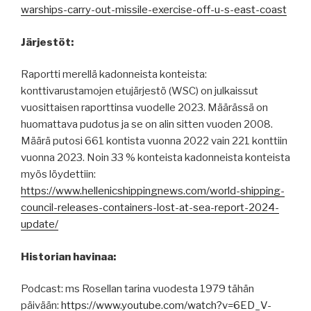
warships-carry-out-missile-exercise-off-u-s-east-coast
Järjestöt:
Raportti merellä kadonneista konteista:
konttivarustamojen etujärjestö (WSC) on julkaissut
vuosittaisen raporttinsa vuodelle 2023. Määrässä on
huomattava pudotus ja se on alin sitten vuoden 2008.
Määrä putosi 661 kontista vuonna 2022 vain 221 konttiin
vuonna 2023. Noin 33 % konteista kadonneista konteista
myös löydettiin:
https://www.hellenicshippingnews.com/world-shipping-
council-releases-containers-lost-at-sea-report-2024-
update/
Historian havinaa:
Podcast: ms Rosellan tarina vuodesta 1979 tähän
päivään:
https://www.youtube.com/watch?v=6ED_V-