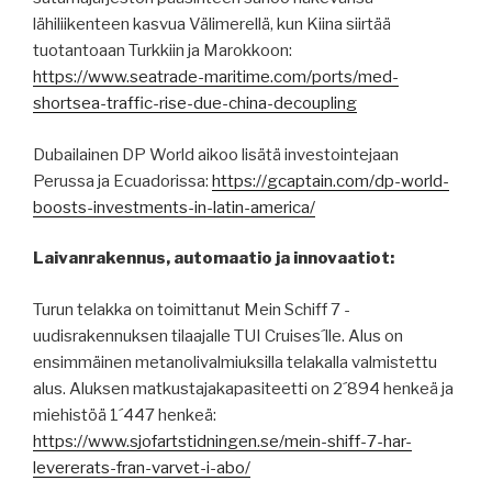
lähiliikenteen kasvua Välimerellä, kun Kiina siirtää
tuotantoaan Turkkiin ja Marokkoon:
https://www.seatrade-maritime.com/ports/med-
shortsea-traffic-rise-due-china-decoupling
Dubailainen DP World aikoo lisätä investointejaan
Perussa ja Ecuadorissa:
https://gcaptain.com/dp-world-
boosts-investments-in-latin-america/
Laivanrakennus, automaatio ja innovaatiot:
Turun telakka on toimittanut Mein Schiff 7 -
uudisrakennuksen tilaajalle TUI Cruises´lle. Alus on
ensimmäinen metanolivalmiuksilla telakalla valmistettu
alus. Aluksen matkustajakapasiteetti on 2´894 henkeä ja
miehistöä 1´447 henkeä:
https://www.sjofartstidningen.se/mein-shiff-7-har-
levererats-fran-varvet-i-abo/