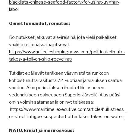
blacklists-chinese-seafood-factory-for-using-uyghur-
labor
Onnettomuudet, romutus:
Romutukset jatkuvat alavireisinä, jota vielä paikalliset
vaalit mm. Intiassa häiritsevät:
https://www.hellenicshippingnews.com/political-climate-
takes-a-toll-on-ship-recycling/
Tutkijat epäilevät teräksen väsymistä tai runkoon
kohdistunutta rasitusta 72-vuotiaan järvialuksen saatua
vuodon. Alun perin aluksen ilmoitettiin osuneen
vedenalaiseen esineeseen Superior-järvellä. Alus pääsi
omin voimin satamaan ja on nyt telakassa:
https://www.maritime-executive.com/article/hull-stress-
or-steel-fatigue-suspected-after-laker-takes-on-water
NATO, kriisit ja merirosvous: