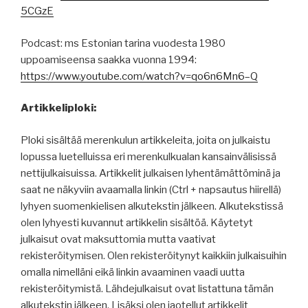
5CGzE
Podcast: ms Estonian tarina vuodesta 1980
uppoamiseensa saakka vuonna 1994:
https://www.youtube.com/watch?v=qo6n6Mn6–Q
Artikkeliploki:
Ploki sisältää merenkulun artikkeleita, joita on julkaistu
lopussa luetelluissa eri merenkulkualan kansainvälisissä
nettijulkaisuissa. Artikkelit julkaisen lyhentämättöminä ja
saat ne näkyviin avaamalla linkin (Ctrl + napsautus hiirellä)
lyhyen suomenkielisen alkutekstin jälkeen. Alkutekstissä
olen lyhyesti kuvannut artikkelin sisältöä. Käytetyt
julkaisut ovat maksuttomia mutta vaativat
rekisteröitymisen. Olen rekisteröitynyt kaikkiin julkaisuihin
omalla nimelläni eikä linkin avaaminen vaadi uutta
rekisteröitymistä. Lähdejulkaisut ovat listattuna tämän
alkutekstin jälkeen. Lisäksi olen jaotellut artikkelit