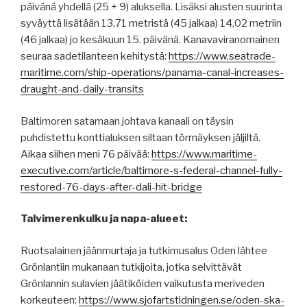
päivänä yhdellä (25 + 9) aluksella. Lisäksi alusten suurinta
syväyttä lisätään 13,71 metristä (45 jalkaa) 14,02 metriin
(46 jalkaa) jo kesäkuun 15. päivänä. Kanavaviranomainen
seuraa sadetilanteen kehitystä:
https://www.seatrade-
maritime.com/ship-operations/panama-canal-increases-
draught-and-daily-transits
Baltimoren satamaan johtava kanaali on täysin
puhdistettu konttialuksen siltaan törmäyksen jäljiltä.
Aikaa siihen meni 76 päivää:
https://www.maritime-
executive.com/article/baltimore-s-federal-channel-fully-
restored-76-days-after-dali-hit-bridge
Talvimerenkulku ja napa-alueet:
Ruotsalainen jäänmurtaja ja tutkimusalus Oden lähtee
Grönlantiin mukanaan tutkijoita, jotka selvittävät
Grönlannin sulavien jäätiköiden vaikutusta meriveden
korkeuteen:
https://www.sjofartstidningen.se/oden-ska-