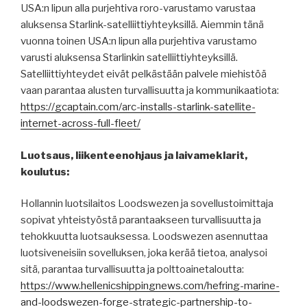
USA:n lipun alla purjehtiva roro-varustamo varustaa
aluksensa Starlink-satelliittiyhteyksillä. Aiemmin tänä
vuonna toinen USA:n lipun alla purjehtiva varustamo
varusti aluksensa Starlinkin satelliittiyhteyksillä.
Satelliittiyhteydet eivät pelkästään palvele miehistöä
vaan parantaa alusten turvallisuutta ja kommunikaatiota:
https://gcaptain.com/arc-installs-starlink-satellite-
internet-across-full-fleet/
Luotsaus, liikenteenohjaus ja laivameklarit,
koulutus:
Hollannin luotsilaitos Loodswezen ja sovellustoimittaja
sopivat yhteistyöstä parantaakseen turvallisuutta ja
tehokkuutta luotsauksessa. Loodswezen asennuttaa
luotsiveneisiin sovelluksen, joka kerää tietoa, analysoi
sitä, parantaa turvallisuutta ja polttoainetaloutta:
https://www.hellenicshippingnews.com/hefring-marine-
and-loodswezen-forge-strategic-partnership-to-