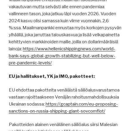
vakautuvan mutta selvästi alle ennen pandemiaa
vallinneen tason, joka jatkuu läpi vuoden 2026. Vuoden
2024 kasvu olisi samassa kuin viime vuonnakin, 2,6
%:ssa. Maailmanpankki ennustaa myös korkojen pysyvän
ylhäällä, joka jarruttaa talouskasvua ja lisää velkapainetta
kehittyvien markkinoiden maille, joilla on dollarimääräisiä
lainoja:
https://www.hellenicshippingnews.com/world-
bank-says-global-growth-stabilizing-but-well-below-
pre-pandemic-levels/
EU ja hallitukset, YK ja IMO, pakotteet:
EU ehdottaa pakotteita venäläistä säiliöalusvarustamoa
vastaan rajoittaakseen Venäjän rahoitusmahdollisuuksia
Ukrainan sodassa:
https://gcaptain.com/eu-proposing-
sanctions-on-russia-shipping-giant-sovcomflot/
Pakotteiden alainen venäläinen säiliöalus siirsi Malesian