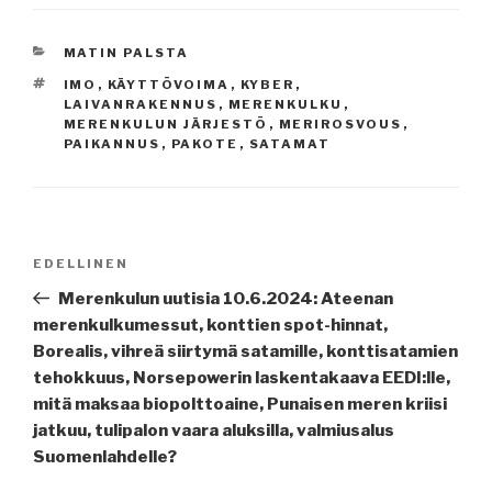
KATEGORIAT
MATIN PALSTA
AVAINSANAT
IMO
,
KÄYTTÖVOIMA
,
KYBER
,
LAIVANRAKENNUS
,
MERENKULKU
,
MERENKULUN JÄRJESTÖ
,
MERIROSVOUS
,
PAIKANNUS
,
PAKOTE
,
SATAMAT
Artikkelien
Edellinen
EDELLINEN
selaus
artikkeli
Merenkulun uutisia 10.6.2024: Ateenan
merenkulkumessut, konttien spot-hinnat,
Borealis, vihreä siirtymä satamille, konttisatamien
tehokkuus, Norsepowerin laskentakaava EEDI:lle,
mitä maksaa biopolttoaine, Punaisen meren kriisi
jatkuu, tulipalon vaara aluksilla, valmiusalus
Suomenlahdelle?