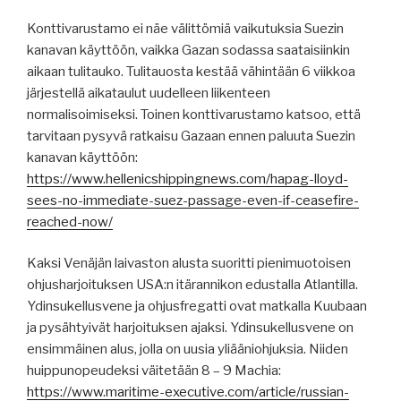
Konttivarustamo ei näe välittömiä vaikutuksia Suezin
kanavan käyttöön, vaikka Gazan sodassa saataisiinkin
aikaan tulitauko. Tulitauosta kestää vähintään 6 viikkoa
järjestellä aikataulut uudelleen liikenteen
normalisoimiseksi. Toinen konttivarustamo katsoo, että
tarvitaan pysyvä ratkaisu Gazaan ennen paluuta Suezin
kanavan käyttöön:
https://www.hellenicshippingnews.com/hapag-lloyd-
sees-no-immediate-suez-passage-even-if-ceasefire-
reached-now/
Kaksi Venäjän laivaston alusta suoritti pienimuotoisen
ohjusharjoituksen USA:n itärannikon edustalla Atlantilla.
Ydinsukellusvene ja ohjusfregatti ovat matkalla Kuubaan
ja pysähtyivät harjoituksen ajaksi. Ydinsukellusvene on
ensimmäinen alus, jolla on uusia yliääniohjuksia. Niiden
huippunopeudeksi väitetään 8 – 9 Machia:
https://www.maritime-executive.com/article/russian-