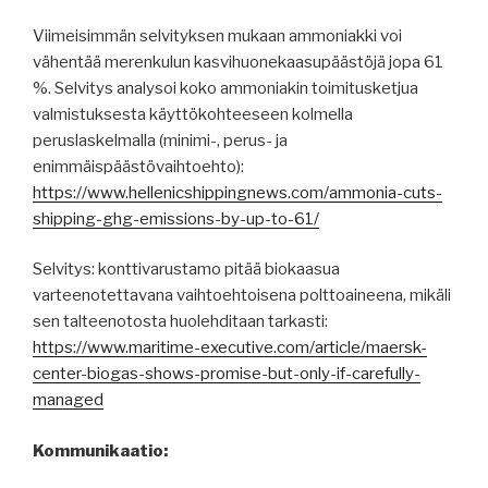
Viimeisimmän selvityksen mukaan ammoniakki voi
vähentää merenkulun kasvihuonekaasupäästöjä jopa 61
%. Selvitys analysoi koko ammoniakin toimitusketjua
valmistuksesta käyttökohteeseen kolmella
peruslaskelmalla (minimi-, perus- ja
enimmäispäästövaihtoehto):
https://www.hellenicshippingnews.com/ammonia-cuts-
shipping-ghg-emissions-by-up-to-61/
Selvitys: konttivarustamo pitää biokaasua
varteenotettavana vaihtoehtoisena polttoaineena, mikäli
sen talteenotosta huolehditaan tarkasti:
https://www.maritime-executive.com/article/maersk-
center-biogas-shows-promise-but-only-if-carefully-
managed
Kommunikaatio: