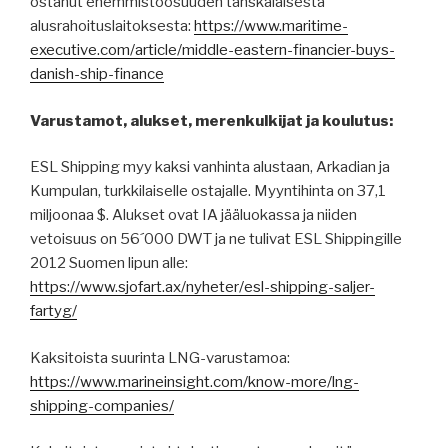
ostanut enemmistöosuuden tanskalaisesta
alusrahoituslaitoksesta:
https://www.maritime-
executive.com/article/middle-eastern-financier-buys-
danish-ship-finance
Varustamot, alukset, merenkulkijat ja koulutus:
ESL Shipping myy kaksi vanhinta alustaan, Arkadian ja
Kumpulan, turkkilaiselle ostajalle. Myyntihinta on 37,1
miljoonaa $. Alukset ovat IA jääluokassa ja niiden
vetoisuus on 56´000 DWT ja ne tulivat ESL Shippingille
2012 Suomen lipun alle:
https://www.sjofart.ax/nyheter/esl-shipping-saljer-
fartyg/
Kaksitoista suurinta LNG-varustamoa:
https://www.marineinsight.com/know-more/lng-
shipping-companies/