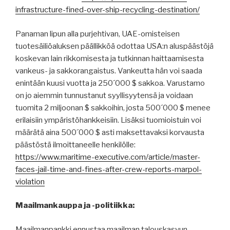
infrastructure-fined-over-ship-recycling-destination/
Panaman lipun alla purjehtivan, UAE-omisteisen
tuotesäiliöaluksen päällikköä odottaa USA:n aluspäästöjä
koskevan lain rikkomisesta ja tutkinnan haittaamisesta
vankeus- ja sakkorangaistus. Vankeutta hän voi saada
enintään kuusi vuotta ja 250´000 $ sakkoa. Varustamo
on jo aiemmin tunnustanut syyllisyytensä ja voidaan
tuomita 2 miljoonan $ sakkoihin, josta 500´000 $ menee
erilaisiin ympäristöhankkeisiin. Lisäksi tuomioistuin voi
määrätä aina 500´000 $ asti maksettavaksi korvausta
päästöstä ilmoittaneelle henkilölle:
https://www.maritime-executive.com/article/master-
faces-jail-time-and-fines-after-crew-reports-marpol-
violation
Maailmankauppa ja -politiikka:
Maailmanpankki ennustaa maailman talouskasvun