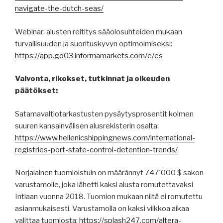
navigate-the-dutch-seas/
Webinar: alusten reititys sääolosuhteiden mukaan
turvallisuuden ja suorituskyvyn optimoimiseksi:
https://app.go03.informamarkets.com/e/es
Valvonta, rikokset, tutkinnat ja oikeuden
päätökset:
Satamavaltiotarkastusten pysäytysprosentit kolmen
suuren kansainvälisen alusrekisterin osalta:
https://www.hellenicshippingnews.com/international-
registries-port-state-control-detention-trends/
Norjalainen tuomioistuin on määrännyt 747´000 $ sakon
varustamolle, joka lähetti kaksi alusta romutettavaksi
Intiaan vuonna 2018. Tuomion mukaan niitä ei romutettu
asianmukaisesti. Varustamolla on kaksi viikkoa aikaa
valittaa tuomiosta:
https://splash247.com/altera-