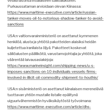
vesillä lastinsa intialaiseen säiliöalukseen.
Purkaussataman arvioidaan olevan Kiinassa:
https://www.maritime-executive.com/article/russian-
tanker-moves-oil-to-notorious-shadow-tanker-to-avoid-
sanctions
USA:n valtionvarainministeriö on asettanut kymmenen
henkilöä, alusta ja yhtiötä pakotteiden alaisiksi heidän
kuljetettua iranilaista öljyä. Pakotteet koskevat
säiliöalusten päälliköitä, varustamojohtajia ja yhtiötä, joka
väärentää laivausasiakirjoja:
https://www.marineinsight.com/shipping-news/u-s-
imposes-sanctions-on-10-individuals-vessels-firms-
involved-in-illicit-oil-commodity-shipment-to-houthis/
USA:n sisäministeriö on asettanut kiinalaisen mereneläviä
tuottavan yhtiön mustalle listalle epäiltynä
uiguurivähemmistön hyväksikäytöstä työvoimana:
https://www.maritime-executive.com/article/dhs-