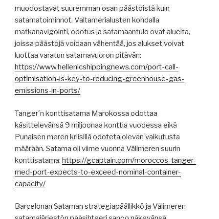
muodostavat suuremman osan päästöistä kuin
satamatoiminnot. Valtamerialusten kohdalla
matkanavigointi, odotus ja satamaantulo ovat alueita,
joissa päästöjä voidaan vähentää, jos alukset voivat
luottaa varatun satamavuoron pitävän:
https://www.hellenicshippingnews.com/port-call-
optimisation-is-key-to-reducing-greenhouse-gas-
emissions-in-ports/
Tanger´n konttisatama Marokossa odottaa
käsittelevänsä 9 miljoonaa konttia vuodessa eikä
Punaisen meren kriisillä odoteta olevan vaikutusta
määrään. Satama oli viime vuonna Välimeren suurin
konttisatama:
https://gcaptain.com/moroccos-tanger-
med-port-expects-to-exceed-nominal-container-
capacity/
Barcelonan Sataman strategiapäällikkö ja Välimeren
satamajärjestön pääsihteeri sanoo näkevänsä