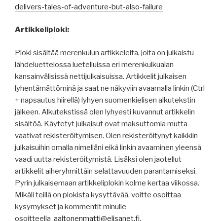
delivers-tales-of-adventure-but-also-failure
Artikkeliploki:
Ploki sisältää merenkulun artikkeleita, joita on julkaistu
lähdeluettelossa luetelluissa eri merenkulkualan
kansainvälisissä nettijulkaisuissa. Artikkelit julkaisen
lyhentämättöminä ja saat ne näkyviin avaamalla linkin (Ctrl
+ napsautus hiirellä) lyhyen suomenkielisen alkutekstin
jälkeen. Alkutekstissä olen lyhyesti kuvannut artikkelin
sisältöä. Käytetyt julkaisut ovat maksuttomia mutta
vaativat rekisteröitymisen. Olen rekisteröitynyt kaikkiin
julkaisuihin omalla nimelläni eikä linkin avaaminen yleensä
vaadi uutta rekisteröitymistä. Lisäksi olen jaotellut
artikkelit aiheryhmittäin selattavuuden parantamiseksi.
Pyrin julkaisemaan artikkeliplokin kolme kertaa viikossa.
Mikäli teillä on plokista kysyttävää, voitte osoittaa
kysymykset ja kommentit minulle
osoitteella
aaltonenmatti@elisanet.fi
.