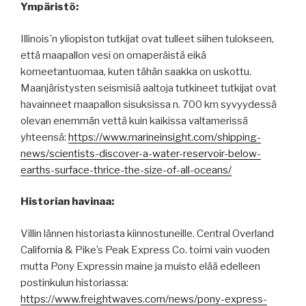
Ympäristö:
Illinois´n yliopiston tutkijat ovat tulleet siihen tulokseen,
että maapallon vesi on omaperäistä eikä
komeetantuomaa, kuten tähän saakka on uskottu.
Maanjäristysten seismisiä aaltoja tutkineet tutkijat ovat
havainneet maapallon sisuksissa n. 700 km syvyydessä
olevan enemmän vettä kuin kaikissa valtamerissä
yhteensä:
https://www.marineinsight.com/shipping-
news/scientists-discover-a-water-reservoir-below-
earths-surface-thrice-the-size-of-all-oceans/
Historian havinaa:
Villin lännen historiasta kiinnostuneille. Central Overland
California & Pike’s Peak Express Co. toimi vain vuoden
mutta Pony Expressin maine ja muisto elää edelleen
postinkulun historiassa:
https://www.freightwaves.com/news/pony-express-