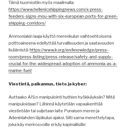
Tämä huomioitiin myös maailmalla:
https://www.hellenicshippingnews.com/x-press-
feeders-signs-mou-with-six-european-ports-for-green-
shipping-corridors/
Ammoniakin laaja käyttö merenkulun vaihtoehtoisena
polttoaineena edellyttää turvallisuuden ja saatavuuden
lisäämistä:
https://www.lr.org/en/knowledge/press-
room/press-listing/press-release/safety-and-supply-
crucial-for-the-widespread-adoption-of-ammonia-as-a-
marine-fuel/
Viestintä, paikannus, tieto ja kyber:
Auttaako AIS:n manipulointi huthien hyökkäyksiin? Mitä
manipuloidaan? Lähinnä käytetään vapaakenttää
viestintään tai suljetaan laite Punaisen meren ja
Adeninlahden läpikulun ajaksi. Silti sama menettelytapa,
joka käy merirosvoille ei käy kapinallisille: