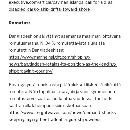
executive.com/article/cayman-islands-call-for-aid-as-
disabled-cargo-ship-drifts-toward-shore
Romutus:
Bangladesh on säilyttänyt asemansa maailman johtavana
romutusmaana. N. 34 % romutettavista aluksista
romutettiin Bangladeshissa:
https://www.marineinsight.com/shipping-
news/bangladesh-retains-its-position-as-the-leading-
shipbreaking-country/
Kova kysyntä tonnistosta pitää alukset liikkeellä eikä niitä
romuteta. Näin tapahtuu aika ajoin ja vuosikymmennen
romutustarve saattaa purkautua vuodessa. Tuo hetki
saattaa olla lähempänä kuin uskotaankaan:
https://www.freightwaves.com/news/demand-shocks-
keeping-aging-fleet-afloat-argue-shipowners