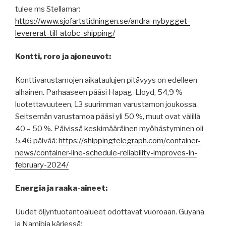
tulee ms Stellamar:
https://www.sjofartstidningen.se/andra-nybygget-
levererat-till-atobc-shipping/
Kontti, roro ja ajoneuvot:
Konttivarustamojen aikataulujen pitävyys on edelleen
alhainen. Parhaaseen pääsi Hapag-Lloyd, 54,9 %
luotettavuuteen, 13 suurimman varustamon joukossa.
Seitsemän varustamoa pääsi yli 50 %, muut ovat välillä
40 – 50 %. Päivissä keskimääräinen myöhästyminen oli
5,46 päivää:
https://shippingtelegraph.com/container-
news/container-line-schedule-reliability-improves-in-
february-2024/
Energia ja raaka-aineet:
Uudet öljyntuotantoalueet odottavat vuoroaan. Guyana
ja Namibia kärjessä: