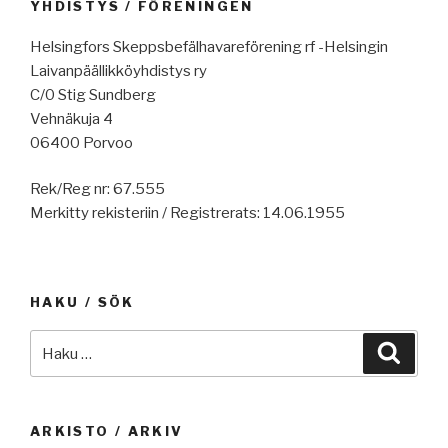
YHDISTYS / FÖRENINGEN
Helsingfors Skeppsbefälhavareförening rf -Helsingin
Laivanpäällikköyhdistys ry
C/0 Stig Sundberg
Vehnäkuja 4
06400 Porvoo
Rek/Reg nr: 67.555
Merkitty rekisteriin / Registrerats: 14.06.1955
HAKU / SÖK
Etsi:
Haku
ARKISTO / ARKIV