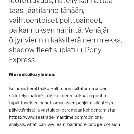
luotettavuus, risteily kannattaa
taas, jäätilanne tänään,
vaihtoehtoiset polttoaineet,
paikannuksen häirintä, Venäjän
öljynviennin kaksiteräinen miekka,
shadow fleet supistuu, Pony
Express.
Merenkulku yleinen:
Kolumni: herättääkö Baltimoren siltaturma uuden
sääntelyn aallon? Tulisiko merenkulkualan pohtia
tapahtuneiden onnettomuuksien pohjalta sääntelyn
päivittämistä ja vastuiden parempaa kohdentamista:
https://www.seatrade-maritime.com/opinions-
analysis/what-can-we-learn-baltimore-bridge-collision