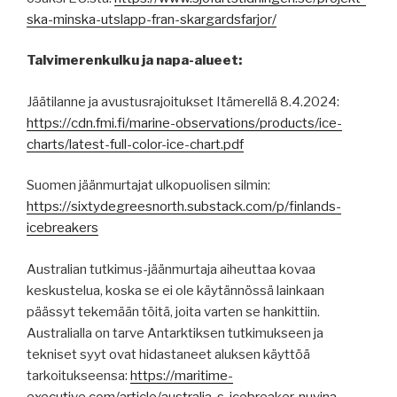
ska-minska-utslapp-fran-skargardsfarjor/
Talvimerenkulku ja napa-alueet:
Jäätilanne ja avustusrajoitukset Itämerellä 8.4.2024:
https://cdn.fmi.fi/marine-observations/products/ice-
charts/latest-full-color-ice-chart.pdf
Suomen jäänmurtajat ulkopuolisen silmin:
https://sixtydegreesnorth.substack.com/p/finlands-
icebreakers
Australian tutkimus-jäänmurtaja aiheuttaa kovaa
keskustelua, koska se ei ole käytännössä lainkaan
päässyt tekemään töitä, joita varten se hankittiin.
Australialla on tarve Antarktiksen tutkimukseen ja
tekniset syyt ovat hidastaneet aluksen käyttöä
tarkoitukseensa:
https://maritime-
executive.com/article/australia-s-icebreaker-nuyina-