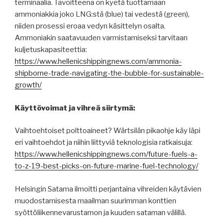
terminaalia. Tavoitteena on kyetä tuottamaan
ammoniakkia joko LNG:stä (blue) tai vedestä (green),
niiden prosessi eroaa vedyn käsittelyn osalta.
Ammoniakin saatavuuden varmistamiseksi tarvitaan
kuljetuskapasiteettia:
https://www.hellenicshippingnews.com/ammonia-
shipborne-trade-navigating-the-bubble-for-sustainable-
growth/
Käyttövoimat ja vihreä siirtymä:
Vaihtoehtoiset polttoaineet? Wärtsilän pikaohje käy läpi
eri vaihtoehdot ja niihin liittyviä teknologisia ratkaisuja:
https://www.hellenicshippingnews.com/future-fuels-a-
to-z-19-best-picks-on-future-marine-fuel-technology/
Helsingin Satama ilmoitti perjantaina vihreiden käytävien
muodostamisesta maailman suurimman konttien
syöttöliikennevarustamon ja kuuden sataman välillä.