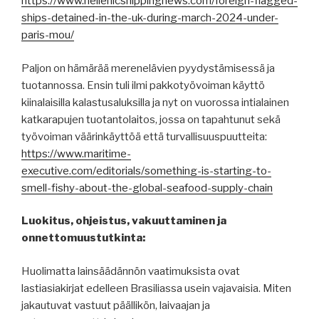
https://www.hellenicshippingnews.com/foreign-flagged-
ships-detained-in-the-uk-during-march-2024-under-
paris-mou/
Paljon on hämärää merenelävien pyydystämisessä ja
tuotannossa. Ensin tuli ilmi pakkotyövoiman käyttö
kiinalaisilla kalastusaluksilla ja nyt on vuorossa intialainen
katkarapujen tuotantolaitos, jossa on tapahtunut sekä
työvoiman väärinkäyttöä että turvallisuuspuutteita:
https://www.maritime-
executive.com/editorials/something-is-starting-to-
smell-fishy-about-the-global-seafood-supply-chain
Luokitus, ohjeistus, vakuuttaminen ja
onnettomuustutkinta:
Huolimatta lainsäädännön vaatimuksista ovat
lastiasiakirjat edelleen Brasiliassa usein vajavaisia. Miten
jakautuvat vastuut päällikön, laivaajan ja