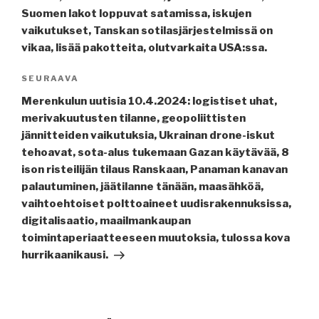
Suomen lakot loppuvat satamissa, iskujen
vaikutukset, Tanskan sotilasjärjestelmissä on
vikaa, lisää pakotteita, olutvarkaita USA:ssa.
Seuraava
SEURAAVA
artikkeli
Merenkulun uutisia 10.4.2024: logistiset uhat,
merivakuutusten tilanne, geopoliittisten
jännitteiden vaikutuksia, Ukrainan drone-iskut
tehoavat, sota-alus tukemaan Gazan käytävää, 8
ison risteilijän tilaus Ranskaan, Panaman kanavan
palautuminen, jäätilanne tänään, maasähköä,
vaihtoehtoiset polttoaineet uudisrakennuksissa,
digitalisaatio, maailmankaupan
toimintaperiaatteeseen muutoksia, tulossa kova
hurrikaanikausi.