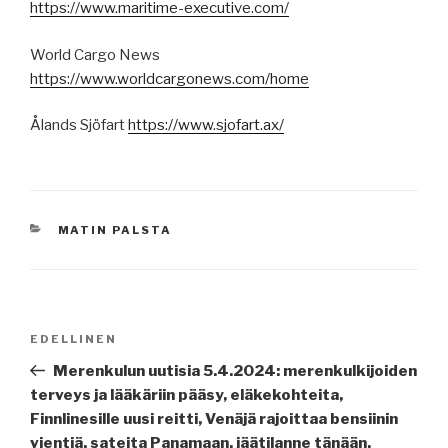
https://www.maritime-executive.com/
World Cargo News
https://www.worldcargonews.com/home
Ålands Sjöfart
https://www.sjofart.ax/
KATEGORIAT
MATIN PALSTA
Artikkelien
Edellinen
EDELLINEN
selaus
artikkeli
Merenkulun uutisia 5.4.2024: merenkulkijoiden
terveys ja lääkäriin pääsy, eläkekohteita,
Finnlinesille uusi reitti, Venäjä rajoittaa bensiinin
vientiä, sateita Panamaan, jäätilanne tänään,