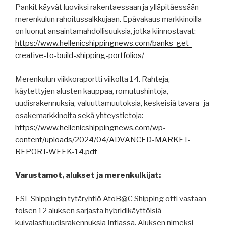
Pankit käyvät luoviksi rakentaessaan ja ylläpitäessään
merenkulun rahoitussalkkujaan. Epävakaus markkinoilla
on luonut ansaintamahdollisuuksia, jotka kiinnostavat:
https://www.hellenicshippingnews.com/banks-get-
creative-to-build-shipping-portfolios/
Merenkulun viikkoraportti viikolta 14. Rahteja,
käytettyjen alusten kauppaa, romutushintoja,
uudisrakennuksia, valuuttamuutoksia, keskeisiä tavara- ja
osakemarkkinoita sekä yhteystietoja:
https://www.hellenicshippingnews.com/wp-
content/uploads/2024/04/ADVANCED-MARKET-
REPORT-WEEK-14.pdf
Varustamot, alukset ja merenkulkijat:
ESL Shippingin tytäryhtiö AtoB@C Shipping otti vastaan
toisen 12 aluksen sarjasta hybridikäyttöisiä
kuivalastiuudisrakennuksia Intiassa. Aluksen nimeksi