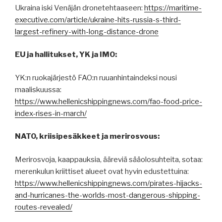
Ukraina iski Venäjän dronetehtaaseen:
https://maritime-
executive.com/article/ukraine-hits-russia-s-third-
largest-refinery-with-long-distance-drone
EU ja hallitukset, YK ja IMO:
YK:n ruokajärjestö FAO:n ruuanhintaindeksi nousi
maaliskuussa:
https://www.hellenicshippingnews.com/fao-food-price-
index-rises-in-march/
NATO, kriisipesäkkeet ja merirosvous:
Merirosvoja, kaappauksia, ääreviä sääolosuhteita, sotaa:
merenkulun kriittiset alueet ovat hyvin edustettuina:
https://www.hellenicshippingnews.com/pirates-hijacks-
and-hurricanes-the-worlds-most-dangerous-shipping-
routes-revealed/