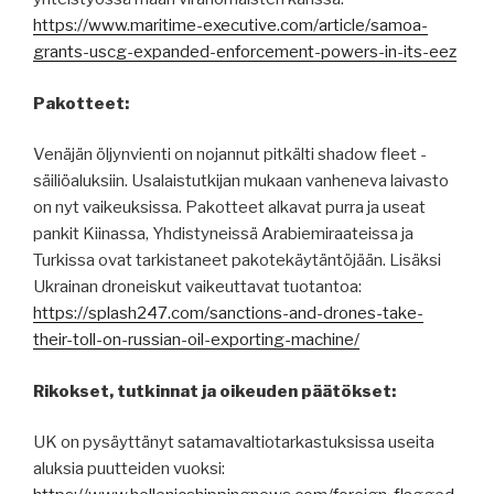
https://www.maritime-executive.com/article/samoa-
grants-uscg-expanded-enforcement-powers-in-its-eez
Pakotteet:
Venäjän öljynvienti on nojannut pitkälti shadow fleet -
säiliöaluksiin. Usalaistutkijan mukaan vanheneva laivasto
on nyt vaikeuksissa. Pakotteet alkavat purra ja useat
pankit Kiinassa, Yhdistyneissä Arabiemiraateissa ja
Turkissa ovat tarkistaneet pakotekäytäntöjään. Lisäksi
Ukrainan droneiskut vaikeuttavat tuotantoa:
https://splash247.com/sanctions-and-drones-take-
their-toll-on-russian-oil-exporting-machine/
Rikokset, tutkinnat ja oikeuden päätökset:
UK on pysäyttänyt satamavaltiotarkastuksissa useita
aluksia puutteiden vuoksi: