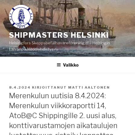
Siirry
sisältöön
SHIPMASTERS HELSINKI
Helsingfors Skeppsbefälhavareförening rf – Helsingin
Laivanpäällikköyhdistys ry
Valikko
JULKAISTU
8.4.2024
KIRJOITTANUT
MATTI AALTONEN
Merenkulun uutisia 8.4.2024:
Merenkulun viikkoraportti 14,
AtoB@C Shippingille 2. uusi alus,
konttivarustamojen aikataulujen