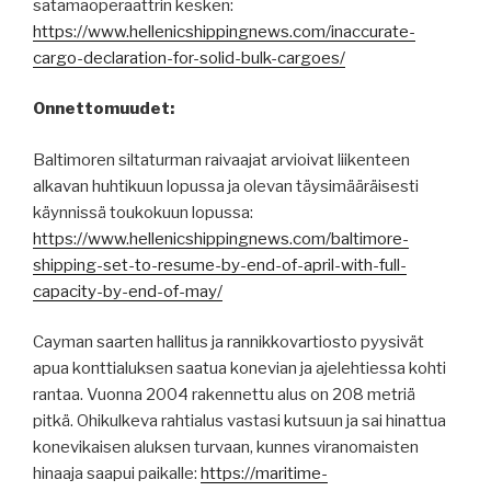
satamaoperaattrin kesken:
https://www.hellenicshippingnews.com/inaccurate-
cargo-declaration-for-solid-bulk-cargoes/
Onnettomuudet:
Baltimoren siltaturman raivaajat arvioivat liikenteen
alkavan huhtikuun lopussa ja olevan täysimääräisesti
käynnissä toukokuun lopussa:
https://www.hellenicshippingnews.com/baltimore-
shipping-set-to-resume-by-end-of-april-with-full-
capacity-by-end-of-may/
Cayman saarten hallitus ja rannikkovartiosto pyysivät
apua konttialuksen saatua konevian ja ajelehtiessa kohti
rantaa. Vuonna 2004 rakennettu alus on 208 metriä
pitkä. Ohikulkeva rahtialus vastasi kutsuun ja sai hinattua
konevikaisen aluksen turvaan, kunnes viranomaisten
hinaaja saapui paikalle:
https://maritime-