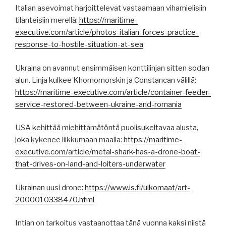
Italian asevoimat harjoittelevat vastaamaan vihamielisiin
tilanteisiin merellä:
https://maritime-
executive.com/article/photos-italian-forces-practice-
response-to-hostile-situation-at-sea
Ukraina on avannut ensimmäisen konttilinjan sitten sodan
alun. Linja kulkee Khornomorskin ja Constancan välillä:
https://maritime-executive.com/article/container-feeder-
service-restored-between-ukraine-and-romania
USA kehittää miehittämätöntä puolisukeltavaa alusta,
joka kykenee liikkumaan maalla:
https://maritime-
executive.com/article/metal-shark-has-a-drone-boat-
that-drives-on-land-and-loiters-underwater
Ukrainan uusi drone:
https://www.is.fi/ulkomaat/art-
2000010338470.html
Intian on tarkoitus vastaanottaa tänä vuonna kaksi niistä