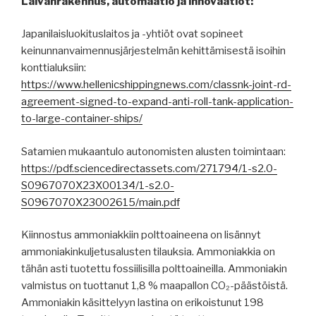
Laivanrakennus, automaatio ja innovaatiot:
Japanilaisluokituslaitos ja -yhtiöt ovat sopineet
keinunnanvaimennusjärjestelmän kehittämisestä isoihin
konttialuksiin:
https://www.hellenicshippingnews.com/classnk-joint-rd-
agreement-signed-to-expand-anti-roll-tank-application-
to-large-container-ships/
Satamien mukaantulo autonomisten alusten toimintaan:
https://pdf.sciencedirectassets.com/271794/1-s2.0-
S0967070X23X00134/1-s2.0-
S0967070X23002615/main.pdf
Kiinnostus ammoniakkiin polttoaineena on lisännyt
ammoniakinkuljetusalusten tilauksia. Ammoniakkia on
tähän asti tuotettu fossiilisilla polttoaineilla. Ammoniakin
valmistus on tuottanut 1,8 % maapallon CO₂-päästöistä.
Ammoniakin käsittelyyn lastina on erikoistunut 198