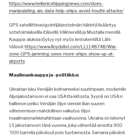
https://www.hellenicshippingnews.com/does-
manipulating-ais-data-help-ships-avoid-houthi-attacks/
GPS satelliittinavigointijärjestelmän häirintä lisääntyy
sotatoimialueilla itäisellä Välimerellä ja Mustalla merellä.
Kauppa-aluksia löytyy nyt myös lentokentiltä Lähi-
Idässä:
https://www.lloydslist.com/LL1148748/War-
zone-GPS-jamming-sees-more-ships-show-up-at-
airports
Maailmankauppa ja -politiikka:
Ukrainan isku Venäjän kolmanneksi suurimpaan, moderniin
öljynjalostamoon ei saa USA:lta kiitosta. Syynä on USA:n
hallinnon pelko Venäjän öljyn viennin liian suuren
vähenemisen mahdollinen vaikutus öljyn
maailmanmarkkinahintaan vaalivuonna. Ukraina on iskenyt
15 jalostamoon tänä vuonna, joka vähentää arviolta 900
´000 barrelia päivässä pois tuotannosta. Samana päivänä