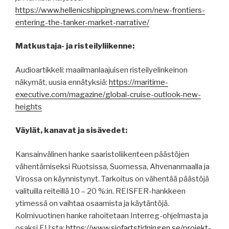
https://www.hellenicshippingnews.com/new-frontiers-
entering-the-tanker-market-narrative/
Matkustaja- ja risteilyliikenne:
Audioartikkeli: maailmanlaajuisen risteilyelinkeinon
näkymät, uusia ennätyksiä:
https://maritime-
executive.com/magazine/global-cruise-outlook-new-
heights
Väylät, kanavat ja sisävedet:
Kansainvälinen hanke saaristoliikenteen päästöjen
vähentämiseksi Ruotsissa, Suomessa, Ahvenanmaalla ja
Virossa on käynnistynyt. Tarkoitus on vähentää päästöjä
valituilla reiteillä 10 – 20 %:in. REISFER-hankkeen
ytimessä on vaihtaa osaamista ja käytäntöjä.
Kolmivuotinen hanke rahoitetaan Interreg-ohjelmasta ja
osaksi EU:sta:
https://www.sjofartstidningen.se/projekt-