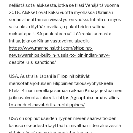
neljästä sota-aluksesta, jotka se tilasi Venäjältä vuonna
2018. Alukset ovat kaksi vuotta myöhässä Ukrainan
sodan aiheuttamien viivästysten vuoksi. Intialla on myös
vaikeuksia löytää sovelias ja pakotteiden sallima
maksutapa. USA puolestaan välttää rankaisemasta
Intiaa, joka on Kiinan vastavoima alueella:
https://www.marineinsight.com/shipping-
news/warships-built-in-russia-to-join-indian-navy-
despite-u-s-sanctions/
USA, Australia, Japani ja Filippiinit pitävät
merisotaharjoituksen Filippiinien talousvyöhykkeellä
Etelä-Kiinan merellä ja samaan aikaan Kiina järjestää meri-
ja ilmavalvontaa alueella:
https://gcaptain.com/us-allies-
to-conduct-naval-drills-in-philippines/
USA on sopinut useiden Tyynen meren saarivaltioiden
kanssa oikeudesta käyttää toimivaltaa niiden aluevesillä
yhteistyössä maan viranomaisten kanssa: