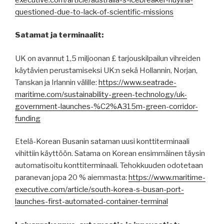
questioned-due-to-lack-of-scientific-missions
Satamat ja terminaalit:
UK on avannut 1,5 miljoonan £ tarjouskilpailun vihreiden
käytävien perustamiseksi UK:n sekä Hollannin, Norjan,
Tanskan ja Irlannin välille:
https://www.seatrade-
maritime.com/sustainability-green-technology/uk-
government-launches-%C2%A315m-green-corridor-
funding
Etelä-Korean Busanin sataman uusi konttiterminaali
vihittiin käyttöön. Satama on Korean ensimmäinen täysin
automatisoitu konttiterminaali. Tehokkuuden odotetaan
paranevan jopa 20 % aiemmasta:
https://www.maritime-
executive.com/article/south-korea-s-busan-port-
launches-first-automated-container-terminal