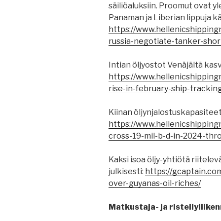
säiliöaluksiin. Proomut ovat y
Panaman ja Liberian lippuja k
https://www.hellenicshippin
russia-negotiate-tanker-shor
Intian öljyostot Venäjältä kas
https://www.hellenicshipping
rise-in-february-ship-trackin
Kiinan öljynjalostuskapasitee
https://www.hellenicshipping
cross-19-mil-b-d-in-2024-thr
Kaksi isoa öljy-yhtiötä riitele
julkisesti:
https://gcaptain.co
over-guyanas-oil-riches/
Matkustaja- ja risteilyliiken