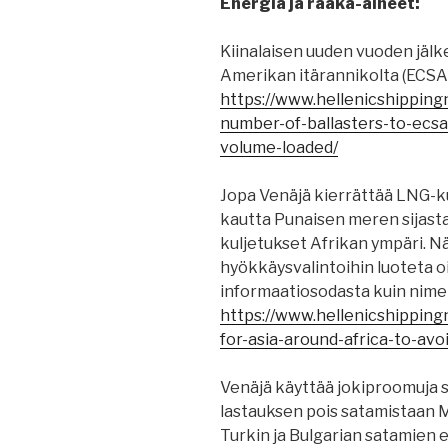
Energia ja raaka-aineet:
Kiinalaisen uuden vuoden jälke
Amerikan itärannikolta (ECSA)
https://www.hellenicshippin
number-of-ballasters-to-ecsa
volume-loaded/
Jopa Venäjä kierrättää LNG-
kautta Punaisen meren sijast
kuljetukset Afrikan ympäri. N
hyökkäysvalintoihin luoteta o
informaatiosodasta kuin nimel
https://www.hellenicshipping
for-asia-around-africa-to-av
Venäjä käyttää jokiproomuja si
lastauksen pois satamistaan Mu
Turkin ja Bulgarian satamien 