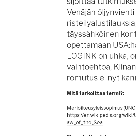
sijoittaa tutkimukse
Venäjän öljynvienti
risteilyalustilauksia
täyssähköinen kontt
opettamaan USA:ha
LOGINK on uhka, o
vaihtoehtoa, Kiinan
romutus ei nyt kann
Mitä tarkoittaa termi?:
Merioikeusyleissopimus (UNC
https://en.wikipedia.org/wik
aw_of_the_Sea