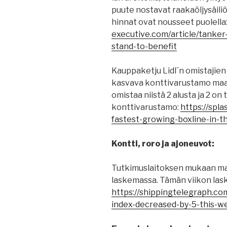
puute nostavat raakaöljysäiliö
hinnat ovat nousseet puolella
executive.com/article/tanker
stand-to-benefit
Kauppaketju Lidl´n omistajie
kasvava konttivarustamo maai
omistaa niistä 2 alusta ja 2 on
konttivarustamo:
https://spl
fastest-growing-boxline-in-t
Kontti, roro ja ajoneuvot:
Tutkimuslaitoksen mukaan maa
laskemassa. Tämän viikon lask
https://shippingtelegraph.co
index-decreased-by-5-this-w