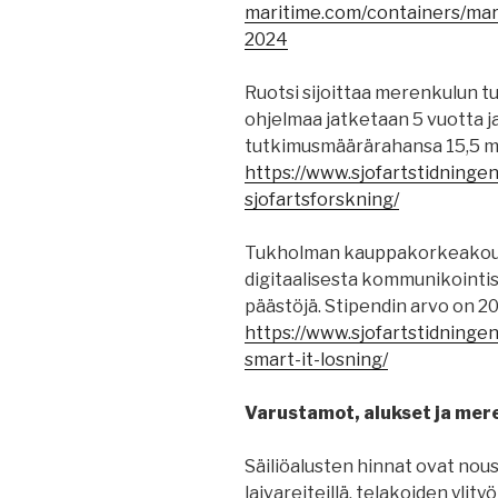
maritime.com/containers/mar
2024
Ruotsi sijoittaa merenkulun 
ohjelmaa jatketaan 5 vuotta j
tutkimusmäärärahansa 15,5 m
https://www.sjofartstidninge
sjofartsforskning/
Tukholman kauppakorkeakoulu
digitaalisesta kommunikointis
päästöjä. Stipendin arvo on 2
https://www.sjofartstidningen
smart-it-losning/
Varustamot, alukset ja mere
Säiliöalusten hinnat ovat nou
laivareiteillä, telakoiden ylity