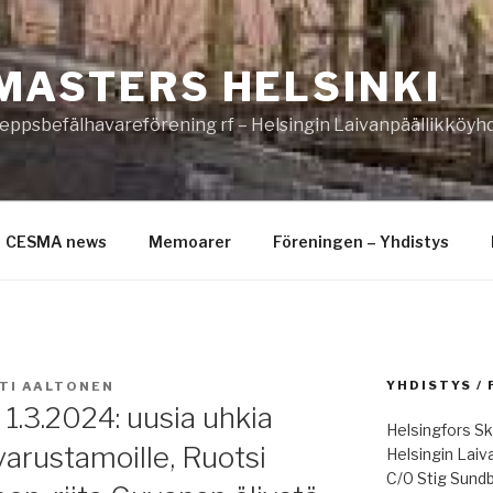
MASTERS HELSINKI
eppsbefälhavareförening rf – Helsingin Laivanpäällikköyhd
CESMA news
Memoarer
Föreningen – Yhdistys
YHDISTYS /
TI AALTONEN
1.3.2024: uusia uhkia
Helsingfors Sk
 varustamoille, Ruotsi
Helsingin Laiv
C/0 Stig Sund