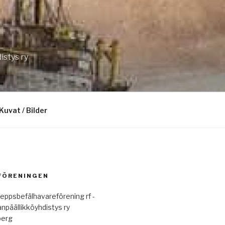
istys ry
Kuvat / Bilder
 FÖRENINGEN
eppsbefälhavareförening rf -
anpäällikköyhdistys ry
berg