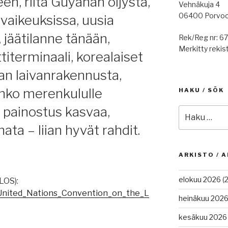
en, riita Guyanan öljystä,
Vehnäkuja 4
06400 Porvo
 vaikeuksissa, uusia
, jäätilanne tänään,
Rek/Reg nr: 6
Merkitty rekist
iterminaali, korealaiset
n laivanrakennusta,
nko merenkululle
HAKU / SÖK
 painostus kasvaa,
Etsi:
ata – liian hyvät rahdit.
ARKISTO / A
elokuu 2026
(2
LOS):
i/United_Nations_Convention_on_the_L
heinäkuu 202
kesäkuu 2026