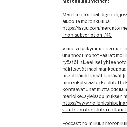
Merenkulku yleinen:
Maritime Journal: digilehti, jo
alueelta merenkulkua:
https://issuu.com/mercatorm
_non-subscription_/40
Viime vuosikymmeninä merenk
uhanneet monet vaarat: merir
ryöstöt, alueelliset yhteenoto
häiritsevät maailmankauppaa j
miehittämättömät lentävät ja u
merenkulkijaa on koulutettu
kohtaavat uhat mutta edellä 
merioikeusyleissopimuksen m
https://www.hellenicshipping
sea-to-protect-international
Podcast: helmikuun merenkul