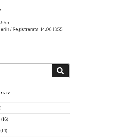
o
7.555
eriin / Registrerats: 14.06.1955
Haku
RKIV
)
6
(16)
(14)