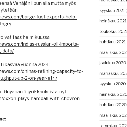
leensä Venäjän lipun alla mutta myös
äytetään:
syyskuu 2021
(
gnews.com/barge-fuel-exports-help-
heinäkuu 2021
tage/
toukokuu 202
voivat taas helmikuussa:
huhtikuu 2021
news.com/indias-russian-oil-imports-
g-data/
maaliskuu 202
joulukuu 2020
tti kasvaa vuonna 2024:
news.com/chinas-refining-capacity-to-
marraskuu 20
oughput-up-2-on-year-etri/
syyskuu 2020
vät Guyanan öljyrikkauksista, nyt
heinäkuu 202
m/exxon-plays-hardball-with-chevron-
huhtikuu 2020
maaliskuu 20
ne:
tammikuu 20