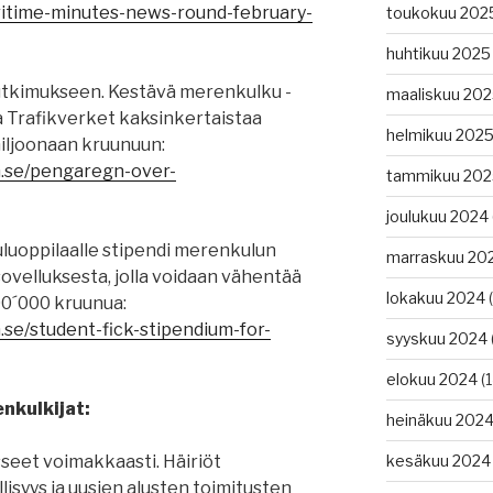
itime-minutes-news-round-february-
toukokuu 202
huhtikuu 2025
tutkimukseen. Kestävä merenkulku -
maaliskuu 20
a Trafikverket kaksinkertaistaa
helmikuu 202
iljoonaan kruunuun:
n.se/pengaregn-over-
tammikuu 202
joulukuu 2024
oppilaalle stipendi merenkulun
marraskuu 20
ovelluksesta, jolla voidaan vähentää
lokakuu 2024
(
00´000 kruunua:
.se/student-fick-stipendium-for-
syyskuu 2024
elokuu 2024
(1
nkulkijat:
heinäkuu 202
sseet voimakkaasti. Häiriöt
kesäkuu 2024
öllisyys ja uusien alusten toimitusten