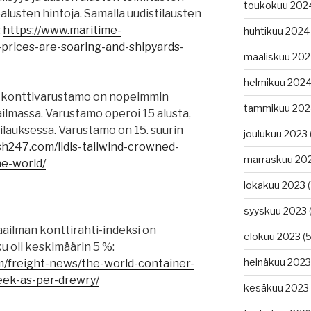
toukokuu 202
alusten hintoja. Samalla uudistilausten
:
https://www.maritime-
huhtikuu 2024
-prices-are-soaring-and-shipyards-
maaliskuu 20
helmikuu 202
n konttivarustamo on nopeimmin
tammikuu 202
lmassa. Varustamo operoi 15 alusta,
 tilauksessa. Varustamo on 15. suurin
joulukuu 2023
ash247.com/lidls-tailwind-crowned-
marraskuu 20
he-world/
lokakuu 2023
(
syyskuu 2023
(
ilman konttirahti-indeksi on
elokuu 2023
(5
u oli keskimäärin 5 %:
heinäkuu 2023
m/freight-news/the-world-container-
eek-as-per-drewry/
kesäkuu 2023