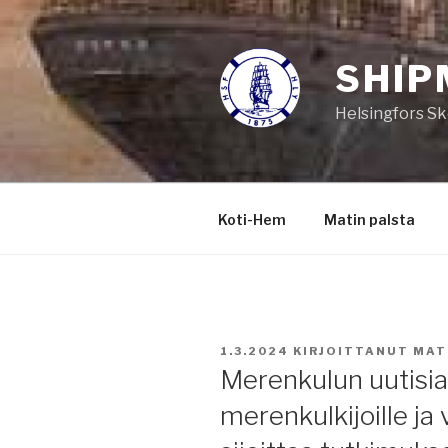
Siirry
sisältöön
SHIP
Helsingfors Sk
Koti-Hem
Matin palsta
JULKAISTU
1.3.2024
KIRJOITTANUT
MAT
Merenkulun uutisia 
merenkulkijoille ja