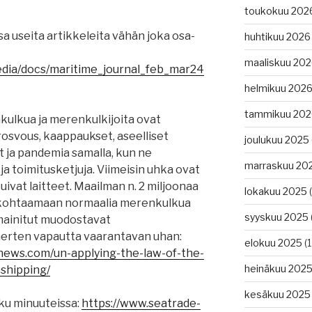
toukokuu 202
ssa useita artikkeleita vähän joka osa-
huhtikuu 2026
maaliskuu 20
edia/docs/maritime_journal_feb_mar24
helmikuu 202
tammikuu 202
ulkua ja merenkulkijoita ovat
osvous, kaappaukset, aseelliset
joulukuu 2025
t ja pandemia samalla, kun ne
marraskuu 20
a toimitusketjuja. Viimeisin uhka ovat
ivat laitteet. Maailman n. 2 miljoonaa
lokakuu 2025
(
 kohtaamaan normaalia merenkulkua
syyskuu 2025
mainitut muodostavat
erten vapautta vaarantavan uhan:
elokuu 2025
(1
news.com/un-applying-the-law-of-the-
heinäkuu 202
-shipping/
kesäkuu 2025
ku minuuteissa:
https://www.seatrade-