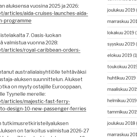
an aluksensa vuosina 2025 ja 2026:
joulukuu 2019
(
t/articles/aida-cruises-launches-aida-
ion-programme
marraskuu 20
lokakuu 2019
(
istelakalta 7. Oasis-luokan
rä valmistua vuonna 2028:
syyskuu 2019
(
t/articles/royal-caribbean-orders-
elokuu 2019
(1
toukokuu 201
anut australialaisyhtiölle tehtäväksi
huhtikuu 2019
taja-aluksen suunnittelun. Alukset
jotka on myyty ostajille Eurooppaan,
maaliskuu 201
lle Tyynelle merelle:
helmikuu 2019
t/articles/majestic-fast-ferry-
to-design-10-new-passenger-ferries
tammikuu 201
n tutkimusretkiristeilyaluksen
joulukuu 2018
(
Aluksen on tarkoitus valmistua 2026-27
marraskuu 20