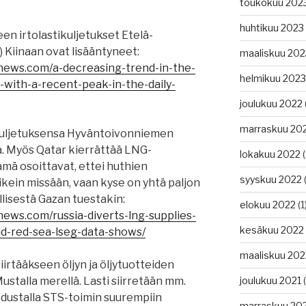
toukokuu 202
huhtikuu 2023
en irtolastikuljetukset Etelä-
 Kiinaan ovat lisääntyneet:
maaliskuu 202
gnews.com/a-decreasing-trend-in-the-
helmikuu 2023
-with-a-recent-peak-in-the-daily-
joulukuu 2022
marraskuu 20
kuljetuksensa Hyväntoivonniemen
a. Myös Qatar kierrättää LNG-
lokakuu 2022
(
ämä osoittavat, ettei huthien
syyskuu 2022
(
ikein missään, vaan kyse on yhtä paljon
lisestä Gazan tuestakin:
elokuu 2022
(1
news.com/russia-diverts-lng-supplies-
kesäkuu 2022
oid-red-sea-lseg-data-shows/
maaliskuu 202
irtääkseen öljyn ja öljytuotteiden
stalla merellä. Lasti siirretään mm.
joulukuu 2021
(
edustalla STS-toimin suurempiin
marraskuu 20