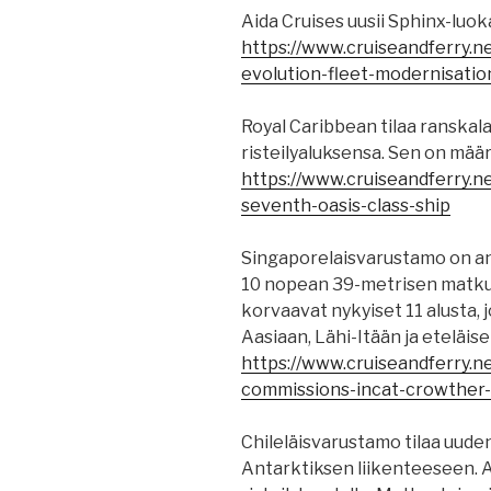
Aida Cruises uusii Sphinx-luok
https://www.cruiseandferry.ne
evolution-fleet-modernisat
Royal Caribbean tilaa ranskala
risteilyaluksensa. Sen on mää
https://www.cruiseandferry.ne
seventh-oasis-class-ship
Singaporelaisvarustamo on ant
10 nopean 39-metrisen matkus
korvaavat nykyiset 11 alusta, 
Aasiaan, Lähi-Itään ja eteläise
https://www.cruiseandferry.ne
commissions-incat-crowther-
Chileläisvarustamo tilaa uude
Antarktiksen liikenteeseen. 