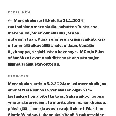
Artikkelien
Edellinen
EDELLINEN
selaus
artikkeli
Merenkulun artikkeleita 31.1.2024:
ruotsalainen merenkulku puhuttaa Ruotsissa,
merenkulkijoiden onnellisuus jatkaa
putoamistaan, Punaisenmeren kriisin vaikutuksia
pitemmällä aikavälillä analysoidaan, Venäjän
öljykauppa ja rajoitusten kevennys, IMO:n ja EU:n
säännökset ovat vauhdittaneet varustamojen
hiilineutraaliustavoitteita.
Seuraava
SEURAAVA
artikkeli
Merenkulun uutisia 5.2.2024: miksi merenkulkijan
ammatti ei kiinnosta, venäläisen öljyn STS-
lastaukset on aloitettu taas, Saksa aikoo luopua
ympäristöarvioinnista merituulivoimahankkeissa,
päivän jäätilanne ja avustusrajoitukset, Maritime
Single Window, tiukennuksia Venäjä-pakotteiden