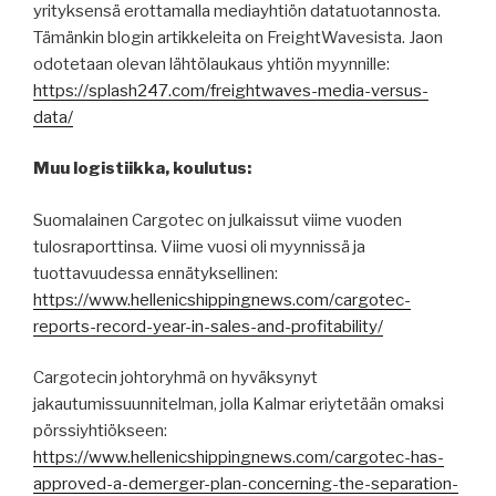
yrityksensä erottamalla mediayhtiön datatuotannosta.
Tämänkin blogin artikkeleita on FreightWavesista. Jaon
odotetaan olevan lähtölaukaus yhtiön myynnille:
https://splash247.com/freightwaves-media-versus-
data/
Muu logistiikka, koulutus:
Suomalainen Cargotec on julkaissut viime vuoden
tulosraporttinsa. Viime vuosi oli myynnissä ja
tuottavuudessa ennätyksellinen:
https://www.hellenicshippingnews.com/cargotec-
reports-record-year-in-sales-and-profitability/
Cargotecin johtoryhmä on hyväksynyt
jakautumissuunnitelman, jolla Kalmar eriytetään omaksi
pörssiyhtiökseen:
https://www.hellenicshippingnews.com/cargotec-has-
approved-a-demerger-plan-concerning-the-separation-