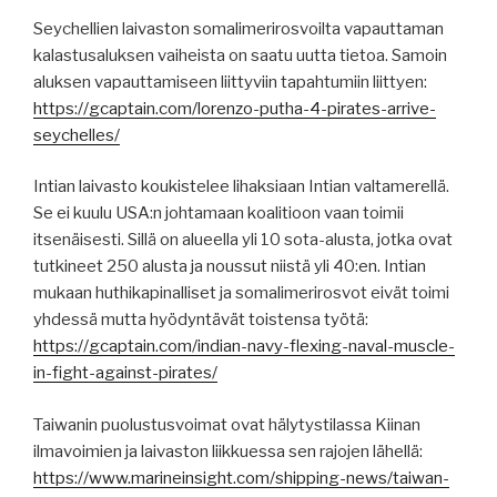
Seychellien laivaston somalimerirosvoilta vapauttaman
kalastusaluksen vaiheista on saatu uutta tietoa. Samoin
aluksen vapauttamiseen liittyviin tapahtumiin liittyen:
https://gcaptain.com/lorenzo-putha-4-pirates-arrive-
seychelles/
Intian laivasto koukistelee lihaksiaan Intian valtamerellä.
Se ei kuulu USA:n johtamaan koalitioon vaan toimii
itsenäisesti. Sillä on alueella yli 10 sota-alusta, jotka ovat
tutkineet 250 alusta ja noussut niistä yli 40:en. Intian
mukaan huthikapinalliset ja somalimerirosvot eivät toimi
yhdessä mutta hyödyntävät toistensa työtä:
https://gcaptain.com/indian-navy-flexing-naval-muscle-
in-fight-against-pirates/
Taiwanin puolustusvoimat ovat hälytystilassa Kiinan
ilmavoimien ja laivaston liikkuessa sen rajojen lähellä:
https://www.marineinsight.com/shipping-news/taiwan-