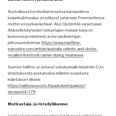
Australiassa byrokratian kourissa kamppaileva
karjankuljetusalus on päässyt satamaan Freemantlessa
muttei voi purkaa lastiaan. Alus täydentää varastojaan.
Aluksella käyneiden tarkastajien mukaan karja on
kunnossa ja ministeriö arvioi rahdinantajan
jatkosuunnitelmaa:
https://www.maritime-
executive.com/article/australia-relents-and-docks-
recalled-livestock-carrier-during-heatwave
Suomen hallitus on antanut eduskunnalle kirjelmän EU:n
ehdotuksesta asetukseksi eläinten suojelusta
kuljetuksen aikana:
https://valtioneuvosto.fi/paatokset/paatos?
decisionId=779
Matkustaja- ja risteilyliikenne: