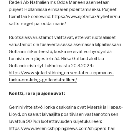
Rederi Ab Nathalien ms Odda Marieen asennetaan
purjeet Hollannissa elinkaaren pidentämiseksi. Purjeet
toimittaa Econowind:
https://www.sjofart.ax/nyheter/nu-
satts-segel-pa-odda-marie/
Ruotsalaisvarustamot valittavat, etteivät ruotsalaiset
varustamot ole tasavertaisessa asemassa kilpaillessaan
Gotlannin liikenteestä, koska ne eivät voi hyödyntää
tonnistoverojärjestelmää. Birka Gotland aloittaa
Gotlannin risteilyt Tukholmasta 20.3.2024.:
https://www.sjofartstidningen.se/staten-uppmanas-
tanka-om-kring-gotlandstrafiken/
Kontti, roro ja ajoneuvot:
Gemini yhteistyö, jonka osakkaina ovat Maersk ja Hapag-
Lloyd, on saanut laivaajilta positiivisen vastaanoton sen
luvattua 90 %:n luotettavuuden kuljetuksilleen:
https://www.hellenicshippingnews.com/shippers-hail-