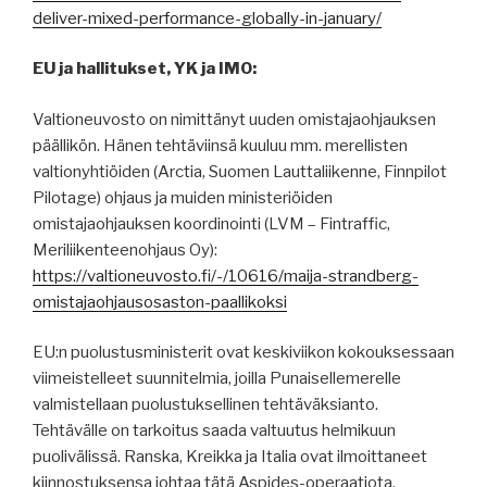
deliver-mixed-performance-globally-in-january/
EU ja hallitukset, YK ja IMO:
Valtioneuvosto on nimittänyt uuden omistajaohjauksen
päällikön. Hänen tehtäviinsä kuuluu mm. merellisten
valtionyhtiöiden (Arctia, Suomen Lauttaliikenne, Finnpilot
Pilotage) ohjaus ja muiden ministeriöiden
omistajaohjauksen koordinointi (LVM – Fintraffic,
Meriliikenteenohjaus Oy):
https://valtioneuvosto.fi/-/10616/maija-strandberg-
omistajaohjausosaston-paallikoksi
EU:n puolustusministerit ovat keskiviikon kokouksessaan
viimeistelleet suunnitelmia, joilla Punaisellemerelle
valmistellaan puolustuksellinen tehtäväksianto.
Tehtävälle on tarkoitus saada valtuutus helmikuun
puolivälissä. Ranska, Kreikka ja Italia ovat ilmoittaneet
kiinnostuksensa johtaa tätä Aspides-operaatiota.