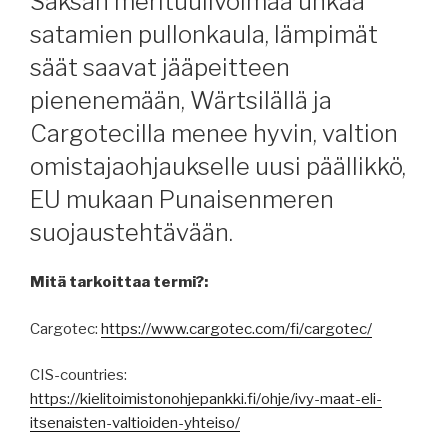
Saksan merituulivoimaa uhkaa
satamien pullonkaula, lämpimät
säät saavat jääpeitteen
pienenemään, Wärtsilällä ja
Cargotecilla menee hyvin, valtion
omistajaohjaukselle uusi päällikkö,
EU mukaan Punaisenmeren
suojaustehtävään.
Mitä tarkoittaa termi?:
Cargotec:
https://www.cargotec.com/fi/cargotec/
CIS-countries:
https://kielitoimistonohjepankki.fi/ohje/ivy-maat-eli-
itsenaisten-valtioiden-yhteiso/