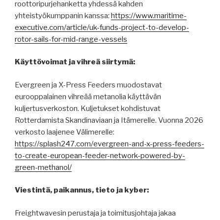
roottoripurjehanketta yhdessä kahden
yhteistyökumppanin kanssa:
https://www.maritime-
executive.com/article/uk-funds-project-to-develop-
rotor-sails-for-mid-range-vessels
Käyttövoimat ja vihreä siirtymä:
Evergreen ja X-Press Feeders muodostavat
eurooppalainen vihreää metanolia käyttävän
kuljertusverkoston. Kuljetukset kohdistuvat
Rotterdamista Skandinaviaan ja Itämerelle. Vuonna 2026
verkosto laajenee Välimerelle:
https://splash247.com/evergreen-and-x-press-feeders-
to-create-european-feeder-network-powered-by-
green-methanol/
Viestintä, paikannus, tieto ja kyber:
Freightwavesin perustaja ja toimitusjohtaja jakaa