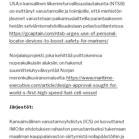
USA:n kansallinen liikenneturvallisuuslautakunta (NTSB)
on esittänyt varustamoille ja toimijoille, että miehistön
jäsenet varustetaan paikannuslaitteilla parantaakseen
heidän selviämismahdollisuuksiaan pelastustilanteissa:
https://gcaptain.com/ntsb-urges-use-of-personal-
locator-devices-to-boost-safety-for-mariners/
Norjalaisprojekti, joka kehittää polttokennoa
nopeakulkuisiin aluksiin, on hakenut
suunnitteluhyväksyntää Norjan
merenkulkuviranomaiselta:
https://www.maritime-
executive.com/article/design-approval-sought-for-
world-s-first-high-speed-fuel-cell-vessel
Järjestöt:
Kansainvälinen varustamoyhdistys (ICS) on luovuttanut
IMO:lle ehdotuksen rahaston perustamiseksi tukemaan
maailman kauppalaivaston siirtymistä nollapäästöihin ja