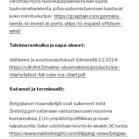
varoittaa myös huutokauppaamasta liian suuria
tuulivoimahankkeita, jotka epäonnistuessaan kaatavat
koko toimitusketjun:
https://gcaptain.com/germany-
needs-to-invest-in-ports-ships-to-expand-offshore-
wind/
Talvimerenkulku ja napa-alueet:
Jäätilanne ja avustusrajoitukset Itämerellä 2.2.2024:
https://cdn.fmi.fi/marine-observations/products/ice-
charts/latest-full-color-ice-chart.pdf
Satamat ja terminaalit:
Belgialaiset maanviljelijät ovat sulkeneet teitä
Zeebrüggen satamaan vastustaessaan nousevia
kustannuksia, EU:n ympäristöpolitiikkaa ja ruuan
halpatuontia. Sulun odotetaan kestävän ainakin 36 tuntia:
https://www.marineinsight.com/shipping-news/belgian-