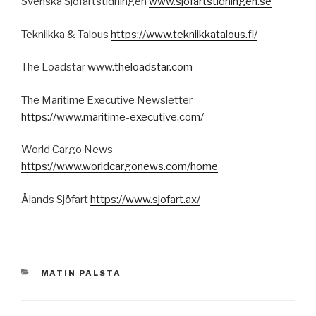
Svenska Sjöfartstidningen
www.sjofartstidningen.se
Tekniikka & Talous
https://www.tekniikkatalous.fi/
The Loadstar
www.theloadstar.com
The Maritime Executive Newsletter
https://www.maritime-executive.com/
World Cargo News
https://www.worldcargonews.com/home
Ålands Sjöfart
https://www.sjofart.ax/
KATEGORIAT
MATIN PALSTA