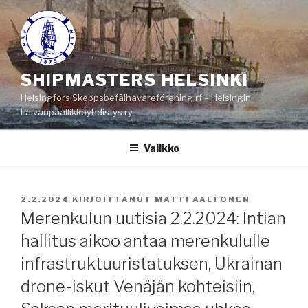
Siirry
sisältöön
SHIPMASTERS HELSINKI
Helsingfors Skeppsbefälhavareförening rf – Helsingin
Laivanpäällikköyhdistys ry
Valikko
JULKAISTU
2.2.2024
KIRJOITTANUT
MATTI AALTONEN
Merenkulun uutisia 2.2.2024: Intian
hallitus aikoo antaa merenkululle
infrastruktuuristatuksen, Ukrainan
drone-iskut Venäjän kohteisiin,