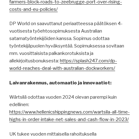
farmers-block-roads-to-zeebrugge-port-over-rising-
costs-and-eu-policies/
DP World on saavuttanut periaatteessa päätöksen 4-
vuotisesta työehtosopimuksesta Australian
satamatyöntekijöiden kanssa. Sopimus odottaa
työntekijäpuolen hyväksyntää. Sopimuksessa sovitaan
mm. vuosittaisista palkankorotuksista ja
allekirjoitusbonuksesta:
https://splash247.com/dp-
world-reaches-deal-with-australian-dockworkers/
Laivanrakennus, automaatio ja innovaatiot:
Wärtsilä odottaa vuoden 2024 olevan parempi kuin
edellinen:
https://www.hellenicshippingnews.com/wartsila-all-time-
highs-in-order-intake-net-sales-and-cash-flow-in-2023/
UK tukee vuoden mittaisella rahoituksella