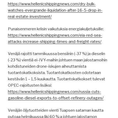
https://www.hellenicshippingnews.com/dry-bulk-
watches-evergrande-liquidation-after-16-5-drop-in-
real-estate-investment/
Punaisenmeren kriisin vaikutuksia energiakuljetuksille:
https://www.hellenicshippingnews.com/eia-red-sea-
attacks-increase-shipping-times-and-freight-rates/
Venäjä rajoitti tammikuussa bensiinin (-37 %) ja dieselin
(-23 %) vientiä ei-IVY-maihin johtuen maan jalostamoihin
kohdistuneiden drone-iskujen aiheuttamista
tuotantokatkoksista. Tuotantokatkosten odotetaan
kestävän 1 – 1,5 kuukautta. Tuotantokatkokset tulevat
OPEC-rajoitusten lisäksi:
https://www.hellenicshippingnews.com/russia-cuts-
gasoline-diesel-exports-to-offset-refinery-outages/
Venäjän öljytuotteiden vienti Tuapsen sataman kautta
putoaa helmikuussa liki 60 %:a johtuen jalostamon