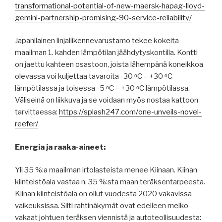
transformational-potential-of-new-maersk-hapag-lloyd-
gemini-partnership-promising-90-service-reliability/
Japanilainen linjaliikennevarustamo tekee kokeita
maailman 1. kahden lämpötilan jäähdytyskontilla. Kontti
on jaettu kahteen osastoon, joista lähempänä koneikkoa
olevassa voi kuljettaa tavaroita -30 ᵒC – +30 ᵒC
lämpötilassa ja toisessa -5 ᵒC – +30 ᵒC lämpötilassa.
Väliseinä on liikkuva ja se voidaan myös nostaa kattoon
tarvittaessa:
https://splash247.com/one-unveils-novel-
reefer/
Energia ja raaka-aineet:
Yli 35 %:a maailman irtolasteista menee Kiinaan. Kiinan
kiinteistöala vastaa n. 35 %:sta maan teräksentarpeesta.
Kiinan kiinteistöala on ollut vuodesta 2020 vakavissa
vaikeuksissa. Silti rahtinäkymät ovat edelleen melko
vakaat johtuen teräksen viennistä ja autoteollisuudesta: