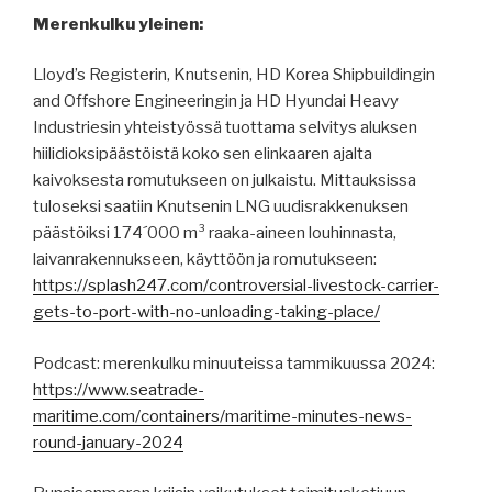
Merenkulku yleinen:
Lloyd’s Registerin, Knutsenin, HD Korea Shipbuildingin
and Offshore Engineeringin ja HD Hyundai Heavy
Industriesin yhteistyössä tuottama selvitys aluksen
hiilidioksipäästöistä koko sen elinkaaren ajalta
kaivoksesta romutukseen on julkaistu. Mittauksissa
tuloseksi saatiin Knutsenin LNG uudisrakkenuksen
päästöiksi 174´000 m³ raaka-aineen louhinnasta,
laivanrakennukseen, käyttöön ja romutukseen:
https://splash247.com/controversial-livestock-carrier-
gets-to-port-with-no-unloading-taking-place/
Podcast: merenkulku minuuteissa tammikuussa 2024:
https://www.seatrade-
maritime.com/containers/maritime-minutes-news-
round-january-2024