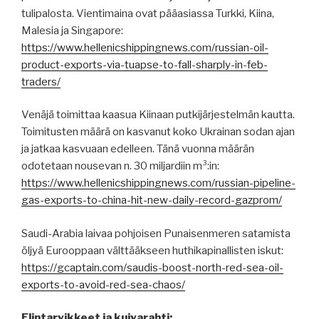
tulipalosta. Vientimaina ovat pääasiassa Turkki, Kiina,
Malesia ja Singapore:
https://www.hellenicshippingnews.com/russian-oil-
product-exports-via-tuapse-to-fall-sharply-in-feb-
traders/
Venäjä toimittaa kaasua Kiinaan putkijärjestelmän kautta.
Toimitusten määrä on kasvanut koko Ukrainan sodan ajan
ja jatkaa kasvuaan edelleen. Tänä vuonna määrän
odotetaan nousevan n. 30 miljardiin m³:in:
https://www.hellenicshippingnews.com/russian-pipeline-
gas-exports-to-china-hit-new-daily-record-gazprom/
Saudi-Arabia laivaa pohjoisen Punaisenmeren satamista
öljyä Eurooppaan välttääkseen huthikapinallisten iskut:
https://gcaptain.com/saudis-boost-north-red-sea-oil-
exports-to-avoid-red-sea-chaos/
Elintarvikkeet ja kuivarahti: