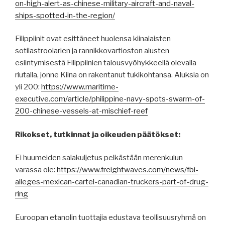
on-high-alert-as-chinese-military-aircraft-and-naval-
ships-spotted-in-the-region/
Filippiinit ovat esittäneet huolensa kiinalaisten
sotilastroolarien ja rannikkovartioston alusten
esiintymisestä Filippiinien talousvyöhykkeellä olevalla
riutalla, jonne Kiina on rakentanut tukikohtansa. Aluksia on
yli 200:
https://www.maritime-
executive.com/article/philippine-navy-spots-swarm-of-
200-chinese-vessels-at-mischief-reef
Rikokset, tutkinnat ja oikeuden päätökset:
Ei huumeiden salakuljetus pelkästään merenkulun
varassa ole:
https://www.freightwaves.com/news/fbi-
alleges-mexican-cartel-canadian-truckers-part-of-drug-
ring
Euroopan etanolin tuottajia edustava teollisuusryhmä on