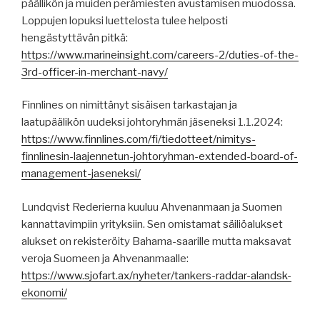
päällikön ja muiden perämiesten avustamisen muodossa.
Loppujen lopuksi luettelosta tulee helposti
hengästyttävän pitkä:
https://www.marineinsight.com/careers-2/duties-of-the-
3rd-officer-in-merchant-navy/
Finnlines on nimittänyt sisäisen tarkastajan ja
laatupäälikön uudeksi johtoryhmän jäseneksi 1.1.2024:
https://www.finnlines.com/fi/tiedotteet/nimitys-
finnlinesin-laajennetun-johtoryhman-extended-board-of-
management-jaseneksi/
Lundqvist Rederierna kuuluu Ahvenanmaan ja Suomen
kannattavimpiin yrityksiin. Sen omistamat säiliöalukset
alukset on rekisteröity Bahama-saarille mutta maksavat
veroja Suomeen ja Ahvenanmaalle:
https://www.sjofart.ax/nyheter/tankers-raddar-alandsk-
ekonomi/