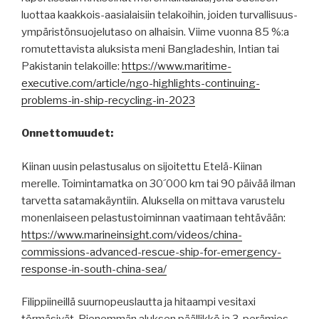
luottaa kaakkois-aasialaisiin telakoihin, joiden turvallisuus-
ympäristönsuojelutaso on alhaisin. Viime vuonna 85 %:a
romutettavista aluksista meni Bangladeshin, Intian tai
Pakistanin telakoille:
https://www.maritime-
executive.com/article/ngo-highlights-continuing-
problems-in-ship-recycling-in-2023
Onnettomuudet:
Kiinan uusin pelastusalus on sijoitettu Etelä-Kiinan
merelle. Toimintamatka on 30´000 km tai 90 päivää ilman
tarvetta satamakäyntiin. Aluksella on mittava varustelu
monenlaiseen pelastustoiminnan vaatimaan tehtävään:
https://www.marineinsight.com/videos/china-
commissions-advanced-rescue-ship-for-emergency-
response-in-south-china-sea/
Filippiineillä suurnopeuslautta ja hitaampi vesitaxi