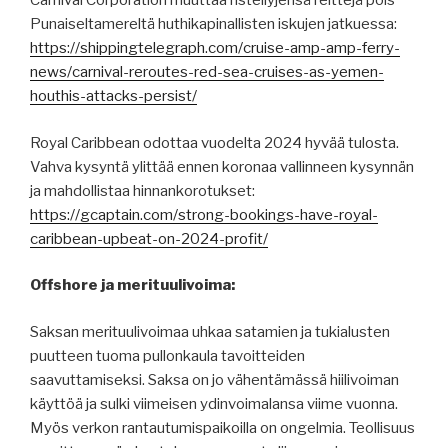
Carnival Corporation muuttaa risteilyjensä reittejä pois
Punaiseltamereltä huthikapinallisten iskujen jatkuessa:
https://shippingtelegraph.com/cruise-amp-amp-ferry-
news/carnival-reroutes-red-sea-cruises-as-yemen-
houthis-attacks-persist/
Royal Caribbean odottaa vuodelta 2024 hyvää tulosta.
Vahva kysyntä ylittää ennen koronaa vallinneen kysynnän
ja mahdollistaa hinnankorotukset:
https://gcaptain.com/strong-bookings-have-royal-
caribbean-upbeat-on-2024-profit/
Offshore ja merituulivoima:
Saksan merituulivoimaa uhkaa satamien ja tukialusten
puutteen tuoma pullonkaula tavoitteiden
saavuttamiseksi. Saksa on jo vähentämässä hiilivoiman
käyttöä ja sulki viimeisen ydinvoimalansa viime vuonna.
Myös verkon rantautumispaikoilla on ongelmia. Teollisuus