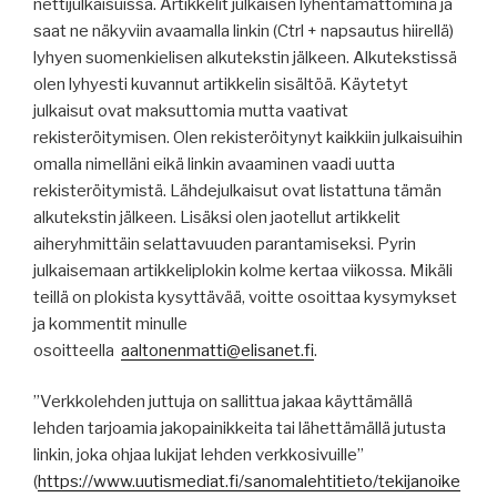
nettijulkaisuissa. Artikkelit julkaisen lyhentämättöminä ja
saat ne näkyviin avaamalla linkin (Ctrl + napsautus hiirellä)
lyhyen suomenkielisen alkutekstin jälkeen. Alkutekstissä
olen lyhyesti kuvannut artikkelin sisältöä. Käytetyt
julkaisut ovat maksuttomia mutta vaativat
rekisteröitymisen. Olen rekisteröitynyt kaikkiin julkaisuihin
omalla nimelläni eikä linkin avaaminen vaadi uutta
rekisteröitymistä. Lähdejulkaisut ovat listattuna tämän
alkutekstin jälkeen. Lisäksi olen jaotellut artikkelit
aiheryhmittäin selattavuuden parantamiseksi. Pyrin
julkaisemaan artikkeliplokin kolme kertaa viikossa. Mikäli
teillä on plokista kysyttävää, voitte osoittaa kysymykset
ja kommentit minulle
osoitteella
aaltonenmatti@elisanet.fi
.
”Verkkolehden juttuja on sallittua jakaa käyttämällä
lehden tarjoamia jakopainikkeita tai lähettämällä jutusta
linkin, joka ohjaa lukijat lehden verkkosivuille”
(
https
://
www.uutismediat.fi
/sanomalehtitieto/
tekijanoike