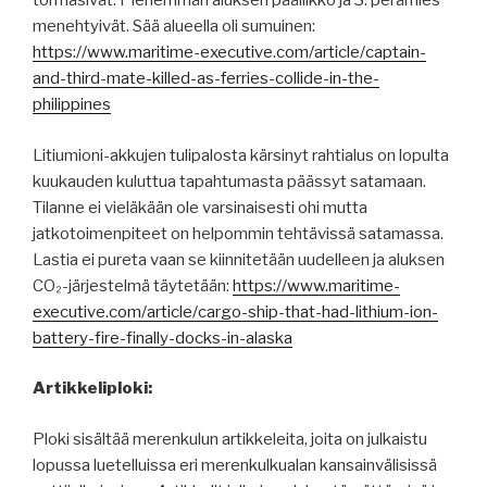
törmäsivät. Pienemmän aluksen päällikkö ja 3. perämies
menehtyivät. Sää alueella oli sumuinen:
https://www.maritime-executive.com/article/captain-
and-third-mate-killed-as-ferries-collide-in-the-
philippines
Litiumioni-akkujen tulipalosta kärsinyt rahtialus on lopulta
kuukauden kuluttua tapahtumasta päässyt satamaan.
Tilanne ei vieläkään ole varsinaisesti ohi mutta
jatkotoimenpiteet on helpommin tehtävissä satamassa.
Lastia ei pureta vaan se kiinnitetään uudelleen ja aluksen
CO₂-järjestelmä täytetään:
https://www.maritime-
executive.com/article/cargo-ship-that-had-lithium-ion-
battery-fire-finally-docks-in-alaska
Artikkeliploki:
Ploki sisältää merenkulun artikkeleita, joita on julkaistu
lopussa luetelluissa eri merenkulkualan kansainvälisissä