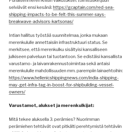
Punaisenmeren kriisin vaikutukset toimitusketjuun
selviävät ensi kesänä:
https://gcaptain.com/red-sea-
shipping-impacts-to-be-felt-this-summer-says-
breakwave-advisors-kartsonas/
Intian hallitus työstää suunnitelmaa, jonka mukaan
merenkululle annettaisiin infrastruktuuri status. Se
merkitsee, että merenkulku sisältyisi kansalliseen
julkiseen palveluun tai tuotantoon. Se edistäisi kansallista
varustamo- ja laivanrakennustoimintaa sekä antaisi
merenkululle mahdollisuuden mm. parempiin lainaehtoihin:
https://www.hellenicshippingnews.com/india-shipping-
may-get-infra-tag-in-boost-for-shipbuilding-vessel-
owners/
Varustamot, alukset ja merenkulkijat:
Mitä tekee aluksella 3. perämies? Nuorimman
perämiehen tehtävät ovat pitkälti perehtymistä tehtäviin