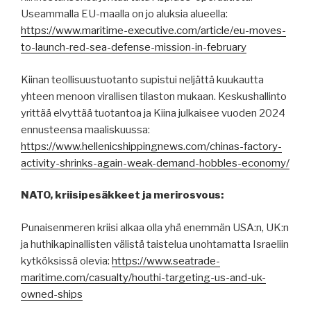
Useammalla EU-maalla on jo aluksia alueella:
https://www.maritime-executive.com/article/eu-moves-
to-launch-red-sea-defense-mission-in-february
Kiinan teollisuustuotanto supistui neljättä kuukautta
yhteen menoon virallisen tilaston mukaan. Keskushallinto
yrittää elvyttää tuotantoa ja Kiina julkaisee vuoden 2024
ennusteensa maaliskuussa:
https://www.hellenicshippingnews.com/chinas-factory-
activity-shrinks-again-weak-demand-hobbles-economy/
NATO, kriisipesäkkeet ja merirosvous:
Punaisenmeren kriisi alkaa olla yhä enemmän USA:n, UK:n
ja huthikapinallisten välistä taistelua unohtamatta Israeliin
kytköksissä olevia:
https://www.seatrade-
maritime.com/casualty/houthi-targeting-us-and-uk-
owned-ships