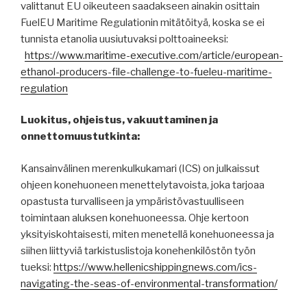
valittanut EU oikeuteen saadakseen ainakin osittain
FuelEU Maritime Regulationin mitätöityä, koska se ei
tunnista etanolia uusiutuvaksi polttoaineeksi:
https://www.maritime-executive.com/article/european-
ethanol-producers-file-challenge-to-fueleu-maritime-
regulation
Luokitus, ohjeistus, vakuuttaminen ja
onnettomuustutkinta:
Kansainvälinen merenkulkukamari (ICS) on julkaissut
ohjeen konehuoneen menettelytavoista, joka tarjoaa
opastusta turvalliseen ja ympäristövastuulliseen
toimintaan aluksen konehuoneessa. Ohje kertoon
yksityiskohtaisesti, miten menetellä konehuoneessa ja
siihen liittyviä tarkistuslistoja konehenkilöstön työn
tueksi:
https://www.hellenicshippingnews.com/ics-
navigating-the-seas-of-environmental-transformation/