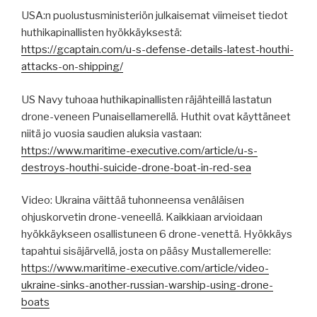
USA:n puolustusministeriön julkaisemat viimeiset tiedot
huthikapinallisten hyökkäyksestä:
https://gcaptain.com/u-s-defense-details-latest-houthi-
attacks-on-shipping/
US Navy tuhoaa huthikapinallisten räjähteillä lastatun
drone-veneen Punaisellamerellä. Huthit ovat käyttäneet
niitä jo vuosia saudien aluksia vastaan:
https://www.maritime-executive.com/article/u-s-
destroys-houthi-suicide-drone-boat-in-red-sea
Video: Ukraina väittää tuhonneensa venäläisen
ohjuskorvetin drone-veneellä. Kaikkiaan arvioidaan
hyökkäykseen osallistuneen 6 drone-venettä. Hyökkäys
tapahtui sisäjärvellä, josta on pääsy Mustallemerelle:
https://www.maritime-executive.com/article/video-
ukraine-sinks-another-russian-warship-using-drone-
boats