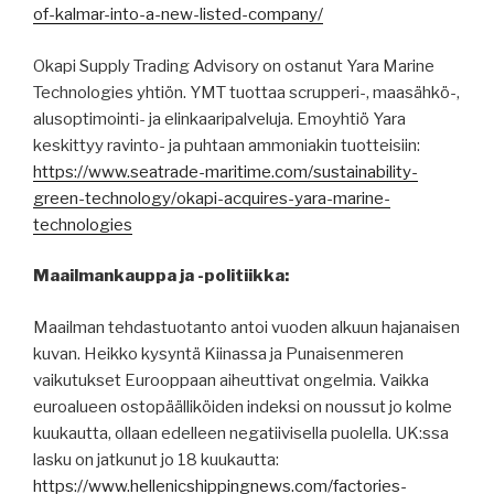
of-kalmar-into-a-new-listed-company/
Okapi Supply Trading Advisory on ostanut Yara Marine
Technologies yhtiön. YMT tuottaa scrupperi-, maasähkö-,
alusoptimointi- ja elinkaaripalveluja. Emoyhtiö Yara
keskittyy ravinto- ja puhtaan ammoniakin tuotteisiin:
https://www.seatrade-maritime.com/sustainability-
green-technology/okapi-acquires-yara-marine-
technologies
Maailmankauppa ja -politiikka:
Maailman tehdastuotanto antoi vuoden alkuun hajanaisen
kuvan. Heikko kysyntä Kiinassa ja Punaisenmeren
vaikutukset Eurooppaan aiheuttivat ongelmia. Vaikka
euroalueen ostopäälliköiden indeksi on noussut jo kolme
kuukautta, ollaan edelleen negatiivisella puolella. UK:ssa
lasku on jatkunut jo 18 kuukautta:
https://www.hellenicshippingnews.com/factories-