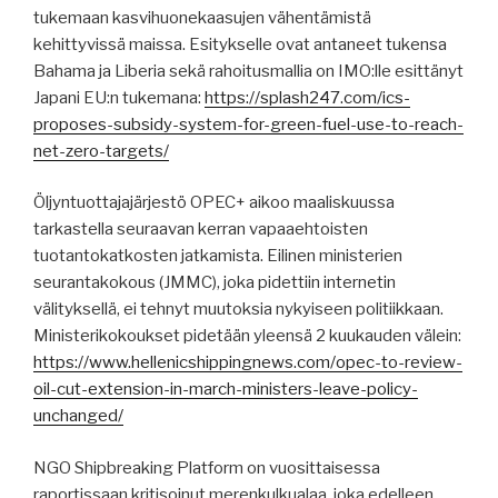
tukemaan kasvihuonekaasujen vähentämistä
kehittyvissä maissa. Esitykselle ovat antaneet tukensa
Bahama ja Liberia sekä rahoitusmallia on IMO:lle esittänyt
Japani EU:n tukemana:
https://splash247.com/ics-
proposes-subsidy-system-for-green-fuel-use-to-reach-
net-zero-targets/
Öljyntuottajajärjestö OPEC+ aikoo maaliskuussa
tarkastella seuraavan kerran vapaaehtoisten
tuotantokatkosten jatkamista. Eilinen ministerien
seurantakokous (JMMC), joka pidettiin internetin
välityksellä, ei tehnyt muutoksia nykyiseen politiikkaan.
Ministerikokoukset pidetään yleensä 2 kuukauden välein:
https://www.hellenicshippingnews.com/opec-to-review-
oil-cut-extension-in-march-ministers-leave-policy-
unchanged/
NGO Shipbreaking Platform on vuosittaisessa
raportissaan kritisoinut merenkulkualaa, joka edelleen