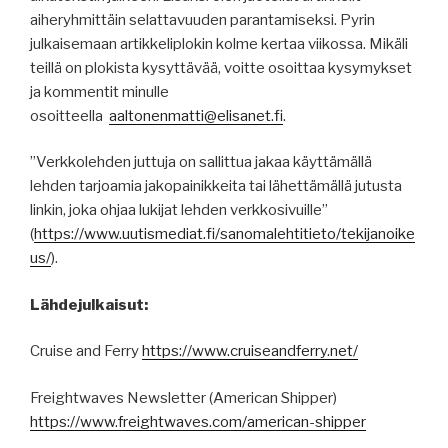
aiheryhmittäin selattavuuden parantamiseksi. Pyrin
julkaisemaan artikkeliplokin kolme kertaa viikossa. Mikäli
teillä on plokista kysyttävää, voitte osoittaa kysymykset
ja kommentit minulle
osoitteella
aaltonenmatti@elisanet.fi
.
”Verkkolehden juttuja on sallittua jakaa käyttämällä
lehden tarjoamia jakopainikkeita tai lähettämällä jutusta
linkin, joka ohjaa lukijat lehden verkkosivuille”
(
https
://
www.uutismediat.fi
/sanomalehtitieto/
tekijanoike
us
/
).
Lähdejulkaisut:
Cruise and Ferry
https://www.cruiseandferry.net/
Freightwaves Newsletter (American Shipper)
https://www.freightwaves.com/american-shipper