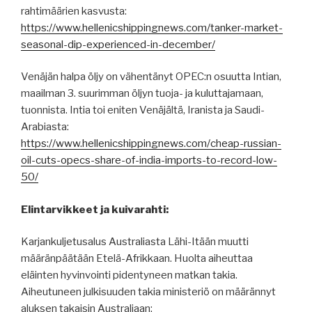
rahtimäärien kasvusta:
https://www.hellenicshippingnews.com/tanker-market-
seasonal-dip-experienced-in-december/
Venäjän halpa öljy on vähentänyt OPEC:n osuutta Intian,
maailman 3. suurimman öljyn tuoja- ja kuluttajamaan,
tuonnista. Intia toi eniten Venäjältä, Iranista ja Saudi-
Arabiasta:
https://www.hellenicshippingnews.com/cheap-russian-
oil-cuts-opecs-share-of-india-imports-to-record-low-
50/
Elintarvikkeet ja kuivarahti:
Karjankuljetusalus Australiasta Lähi-Itään muutti
määränpäätään Etelä-Afrikkaan. Huolta aiheuttaa
eläinten hyvinvointi pidentyneen matkan takia.
Aiheutuneen julkisuuden takia ministeriö on määrännyt
aluksen takaisin Australiaan: