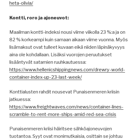
heta-olivia/
Kontti, roro ja ajoneuvot:
Maailman kontti-indeksi nousi viime viikolla 23 %:a ja on
82 % korkeampi kuin samaan aikaan viime vuonna. Myös
lisämaksut ovat tulleet kuvaan eikä niiden läpinäkyvyys
aina ole kohdallaan. Lisäksi vuorojen peruutukset
lisääntyvät satamien ruuhkautuessa:
https://www.hellenicshippingnews.com/drewry-world-
container-index-up-23-last-week/
Konttialusten rahdit nousevat Punaisenmeren kriisin
jatkuessa:
https://www.freightwaves.com/news/container-lines-
scramble-to-rent-more-ships-amid-red-sea-crisis
Punaisenmeren kriisi häiritsee sähköajoneuvojen
tuotantoa. Syyt ovat monimutkaisia, osittain se johtuu