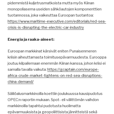
pidemmistä kuljetrusmatkoista mutta myös Kiinan
monopoliasema useiden sähköautojen komponenttien
tuotannossa, joka vaikeuttaa Euroopan tuotantoa:
https://www.maritime-executive.com/editorials/red-sea-
crisis-is-disrupting-the-electric-car-industry
Energia ja raaka-aineet:
Euroopan markkinat kärsivät eniten Punaisenmeren
kriisin aiheuttamasta toimitusepävarmuudesta. Eurooppa
joutuu kilpailemaan enemmän Kiinan kanssa, johon kriisi ei
samalla tavalla vaikuta:
https://gcaptain.com/europe-
africa-crude-market-tightens-on-red-sea-disruptions-
china-demand/
Säiliöalusmarkkinoilla koettiin joulukuussa kausipudotus
OPEC:n raportin mukaan. Spot- eli välittömän vaihdon
markkinoilla tapahtui pudotusta huolimatta
epävarmuuksista ja geopoliittisista jännitteistä sekä