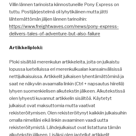
Villin lännen tarinoista kiinnostuneille Pony Express on
tuttu. Postijärjestelmä oli lyhytikäinen mutta jätti
lähtemättömän jäljen lännen tarinoihin:
https://www.freightwaves.com/news/pony-express-
delivers-tales-of-adventure-but-also-failure
Artikkeliploki:
Ploki sisältää merenkulun artikkeleita, joita on julkaistu
lopussa luetelluissa eri merenkulkualan kansainvälisissä
nettijulkaisuissa. Artikkelit julkaisen lyhentämättöminä ja
saat ne näkyviin avaamalla linkin (Ctrl + napsautus hiirellä)
lyhyen suomenkielisen alkutekstin jälkeen. Alkutekstissä
olen lyhyesti kuvannut artikkelin sisältöä. Käytetyt
julkaisut ovat maksuttomia mutta vaativat
rekisteröitymisen. Olen rekisteröitynyt kaikkiin julkaisuihin
omalla nimelläni eikä linkin avaaminen vaadi uutta
rekisteröitymistä. Lähdejulkaisut ovat listattuna tämän
alkutekstin jälkeen. Lisäksi olen jaotellut artikkelit