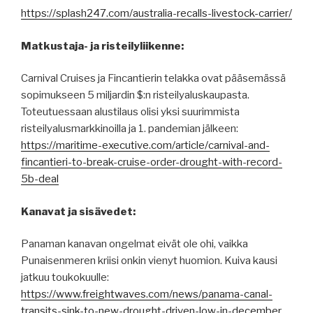
https://splash247.com/australia-recalls-livestock-carrier/
Matkustaja- ja risteilyliikenne:
Carnival Cruises ja Fincantierin telakka ovat pääsemässä
sopimukseen 5 miljardin $:n risteilyaluskaupasta.
Toteutuessaan alustilaus olisi yksi suurimmista
risteilyalusmarkkinoilla ja 1. pandemian jälkeen:
https://maritime-executive.com/article/carnival-and-
fincantieri-to-break-cruise-order-drought-with-record-
5b-deal
Kanavat ja sisävedet:
Panaman kanavan ongelmat eivät ole ohi, vaikka
Punaisenmeren kriisi onkin vienyt huomion. Kuiva kausi
jatkuu toukokuulle:
https://www.freightwaves.com/news/panama-canal-
transits-sink-to-new-drought-driven-low-in-december