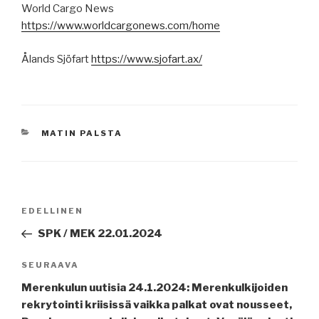
World Cargo News
https://www.worldcargonews.com/home
Ålands Sjöfart
https://www.sjofart.ax/
KATEGORIAT
MATIN PALSTA
Artikkelien
Edellinen
EDELLINEN
selaus
artikkeli
SPK / MEK 22.01.2024
Seuraava
SEURAAVA
artikkeli
Merenkulun uutisia 24.1.2024: Merenkulkijoiden
rekrytointi kriisissä vaikka palkat ovat nousseet,