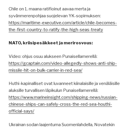
Chile on 1. maana ratifioinut aavaa merta ja
syvänmerenpohjaa suojelevan YK-sopimuksen:
https://maritime-executive.com/article/chile-becomes-
the-first-country-to-ratify-the-high-seas-treaty
NATO, kriisipesäkkeet ja merirosvous:
Video: ohjus osuu alukseen Punaisellamerellä:
https://gcaptain.com/video-allegedly-shows-anti-ship-
missile-hit-on-bulk-carrier-in-red-sea/
Huthi-kapinalliset ovat luvanneet kiinalaisille ja venäläisille
aluksille turvallisen läpikulun Punaisellamerellä:
https://www.marineinsight.com/shipping-news/russian-
chinese-ships-can-safely-cross-the-red-sea-houthi-
official-says/
Ukrainan sodan laajentuma Suomenlahdella, Novatekin