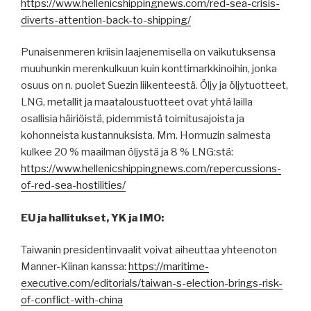
https://www.hellenicshippingnews.com/red-sea-crisis-
diverts-attention-back-to-shipping/
Punaisenmeren kriisin laajenemisella on vaikutuksensa
muuhunkin merenkulkuun kuin konttimarkkinoihin, jonka
osuus on n. puolet Suezin liikenteestä. Öljy ja öljytuotteet,
LNG, metallit ja maataloustuotteet ovat yhtä lailla
osallisia häiriöistä, pidemmistä toimitusajoista ja
kohonneista kustannuksista. Mm. Hormuzin salmesta
kulkee 20 % maailman öljystä ja 8 % LNG:stä:
https://www.hellenicshippingnews.com/repercussions-
of-red-sea-hostilities/
EU ja hallitukset, YK ja IMO:
Taiwanin presidentinvaalit voivat aiheuttaa yhteenoton
Manner-Kiinan kanssa:
https://maritime-
executive.com/editorials/taiwan-s-election-brings-risk-
of-conflict-with-china