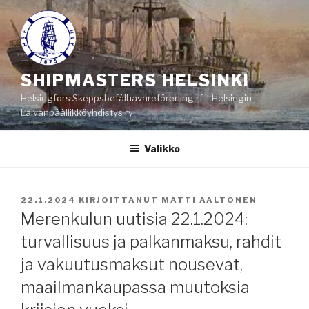
Siirry
sisältöön
SHIPMASTERS HELSINKI
Helsingfors Skeppsbefälhavareförening rf – Helsingin
Laivanpäällikköyhdistys ry
Valikko
JULKAISTU
22.1.2024
KIRJOITTANUT
MATTI AALTONEN
Merenkulun uutisia 22.1.2024:
turvallisuus ja palkanmaksu, rahdit
ja vakuutusmaksut nousevat,
maailmankaupassa muutoksia