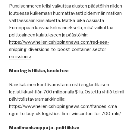
Punaisenmeren kriisi vaikuttaa alusten päästöihin niiden
joutuessa kulkemaan huomattavasti pidemmän matkan
välttäessään kriisialuetta. Matka-aika Aasiasta
Eurooppaan kasvaa kolmanneksella, mikä vaikuttaa
polttoaineen kulutukseen ja päästöihin:
https://www.hellenicshippingnews.com/red-sea-
shipping-diversions-to-boost-container-sector-
emissions/
Muu logistiikka, koulutus:
Ranskalainen konttivarustamo osti englantilaisen
logistiikkayhtiön 700 miljoonalla $:lla. Ostettu yhtiö toimii
päivittäistavaramarkkinoilla:
https://www.hellenicshippingnews.com/frances-cma-
cgm-to-buy-uk-logistics-firm-wincanton-for-700-mln/
Maailmankauppa ja -politiikka: