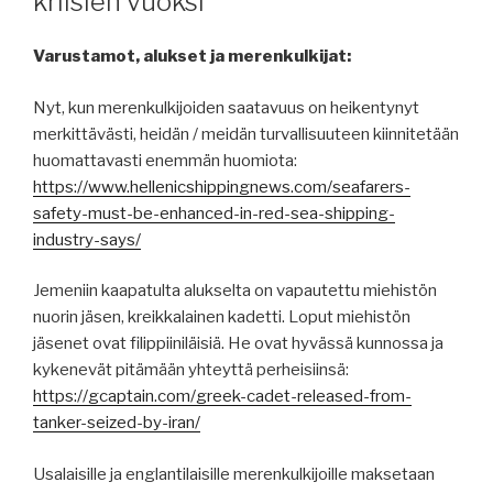
kriisien vuoksi
Varustamot, alukset ja merenkulkijat:
Nyt, kun merenkulkijoiden saatavuus on heikentynyt
merkittävästi, heidän / meidän turvallisuuteen kiinnitetään
huomattavasti enemmän huomiota:
https://www.hellenicshippingnews.com/seafarers-
safety-must-be-enhanced-in-red-sea-shipping-
industry-says/
Jemeniin kaapatulta alukselta on vapautettu miehistön
nuorin jäsen, kreikkalainen kadetti. Loput miehistön
jäsenet ovat filippiiniläisiä. He ovat hyvässä kunnossa ja
kykenevät pitämään yhteyttä perheisiinsä:
https://gcaptain.com/greek-cadet-released-from-
tanker-seized-by-iran/
Usalaisille ja englantilaisille merenkulkijoille maksetaan