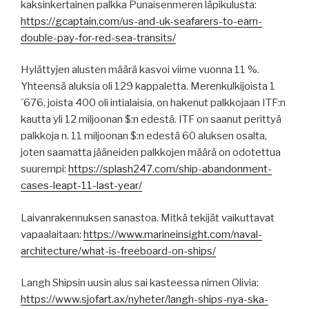
kaksinkertainen palkka Punaisenmeren läpikulusta:
https://gcaptain.com/us-and-uk-seafarers-to-earn-
double-pay-for-red-sea-transits/
Hylättyjen alusten määrä kasvoi viime vuonna 11 %.
Yhteensä aluksia oli 129 kappaletta. Merenkulkijoista 1
´676, joista 400 oli intialaisia, on hakenut palkkojaan ITF:n
kautta yli 12 miljoonan $:n edestä. ITF on saanut perittyä
palkkoja n. 11 miljoonan $:n edestä 60 aluksen osalta,
joten saamatta jääneiden palkkojen määrä on odotettua
suurempi:
https://splash247.com/ship-abandonment-
cases-leapt-11-last-year/
Laivanrakennuksen sanastoa. Mitkä tekijät vaikuttavat
vapaalaitaan:
https://www.marineinsight.com/naval-
architecture/what-is-freeboard-on-ships/
Langh Shipsin uusin alus sai kasteessa nimen Olivia:
https://www.sjofart.ax/nyheter/langh-ships-nya-ska-