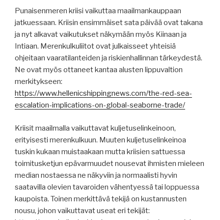
Punaisenmeren kriisi vaikuttaa maailmankauppaan
jatkuessaan. Kriisin ensimmäiset sata päivää ovat takana
ja nyt alkavat vaikutukset näkymään myös Kiinaan ja
Intiaan. Merenkulkuliitot ovat julkaisseet yhteisiä
ohjeitaan vaaratilanteiden ja riskienhallinnan tärkeydestä.
Ne ovat myös ottaneet kantaa alusten lippuvaltion
merkitykseen:
https://www.hellenicshippingnews.com/the-red-sea-
escalation-implications-on-global-seaborne-trade/
Kriisit maailmalla vaikuttavat kuljetuselinkeinoon,
erityisesti merenkulkuun. Muuten kuljetuselinkeinoa
tuskin kukaan muistaakaan mutta kriisien sattuessa
toimitusketjun epävarmuudet nousevat ihmisten mieleen
median nostaessa ne näkyviin ja normaalisti hyvin
saatavilla olevien tavaroiden vähentyessä tai loppuessa
kaupoista. Toinen merkittävä tekijä on kustannusten
nousu, johon vaikuttavat useat eri tekijät: