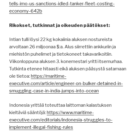
tells-imo-us-sanctions-idled-tanker-fleet-costing-
economy-642b
Rikokset, tutkinnat ja oikeuden päätökset:
Intian tulli löysi 22 kg kokaiinia aluksen nostureista
arvoltaan 26 miljoonaa $:a. Alus siirrettiin ankkuriin ja
miehistön puhelimet ja tietokoneet takavarikoitiin.
Viikonloppuna aluksen 3. konemestari yritti itsemurhaa.
Tutkinta etenee hitaasti eikä aluksen pääsystä satamaan
ole tietoa:
https://maritime-
executive.com/article/engineer-on-bulker-detained-in-
smuggling-case-in-india-jumps-into-ocean
Indonesia yrittää toteuttaa laittoman kalastuksen
kieltäviä sääntöjä:
https://www.maritime-
executive.com/editorials/indonesia-struggles-to-
implement-illegal-fishing-rules