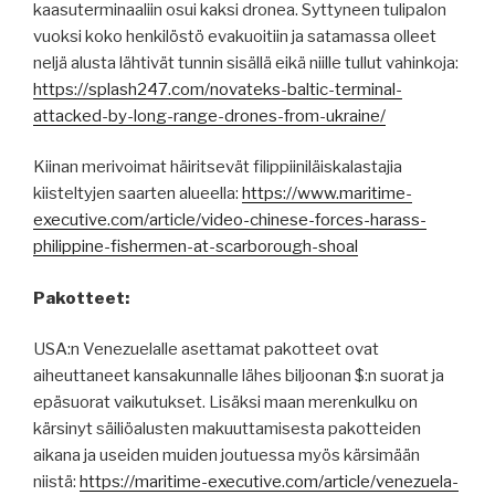
kaasuterminaaliin osui kaksi dronea. Syttyneen tulipalon
vuoksi koko henkilöstö evakuoitiin ja satamassa olleet
neljä alusta lähtivät tunnin sisällä eikä niille tullut vahinkoja:
https://splash247.com/novateks-baltic-terminal-
attacked-by-long-range-drones-from-ukraine/
Kiinan merivoimat häiritsevät filippiiniläiskalastajia
kiisteltyjen saarten alueella:
https://www.maritime-
executive.com/article/video-chinese-forces-harass-
philippine-fishermen-at-scarborough-shoal
Pakotteet:
USA:n Venezuelalle asettamat pakotteet ovat
aiheuttaneet kansakunnalle lähes biljoonan $:n suorat ja
epäsuorat vaikutukset. Lisäksi maan merenkulku on
kärsinyt säiliöalusten makuuttamisesta pakotteiden
aikana ja useiden muiden joutuessa myös kärsimään
niistä:
https://maritime-executive.com/article/venezuela-