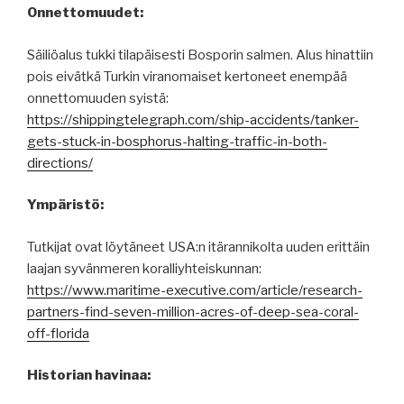
Onnettomuudet:
Säiliöalus tukki tilapäisesti Bosporin salmen. Alus hinattiin
pois eivätkä Turkin viranomaiset kertoneet enempää
onnettomuuden syistä:
https://shippingtelegraph.com/ship-accidents/tanker-
gets-stuck-in-bosphorus-halting-traffic-in-both-
directions/
Ympäristö:
Tutkijat ovat löytäneet USA:n itärannikolta uuden erittäin
laajan syvänmeren koralliyhteiskunnan:
https://www.maritime-executive.com/article/research-
partners-find-seven-million-acres-of-deep-sea-coral-
off-florida
Historian havinaa: