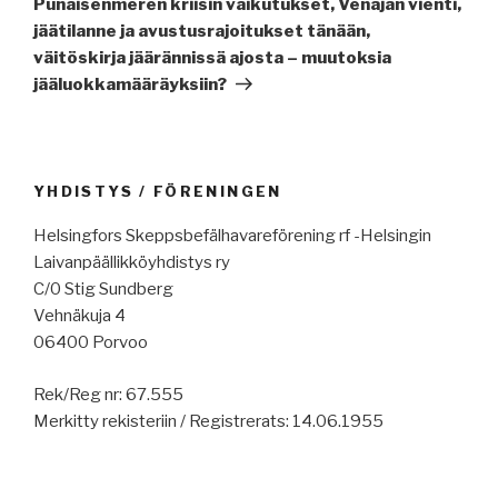
Punaisenmeren kriisin vaikutukset, Venäjän vienti,
jäätilanne ja avustusrajoitukset tänään,
väitöskirja jäärännissä ajosta – muutoksia
jääluokkamääräyksiin?
YHDISTYS / FÖRENINGEN
Helsingfors Skeppsbefälhavareförening rf -Helsingin
Laivanpäällikköyhdistys ry
C/0 Stig Sundberg
Vehnäkuja 4
06400 Porvoo
Rek/Reg nr: 67.555
Merkitty rekisteriin / Registrerats: 14.06.1955