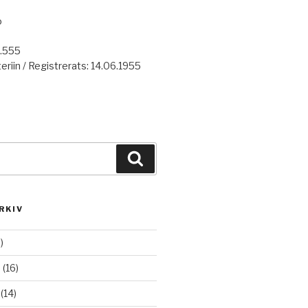
o
7.555
eriin / Registrerats: 14.06.1955
Haku
RKIV
)
6
(16)
(14)