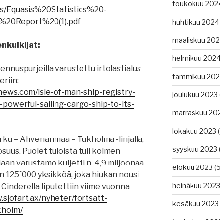
toukokuu 202
ads/Equasis%20Statistics%20-
20Report%20(1).pdf
huhtikuu 2024
maaliskuu 20
nkulkijat:
helmikuu 202
nnuspurjeilla varustettu irtolastialus
tammikuu 202
eriin:
news.com/isle-of-man-ship-registry-
joulukuu 2023
owerful-sailing-cargo-ship-to-its-
marraskuu 20
lokakuu 2023
(
urku – Ahvenanmaa – Tukholma -linjalla,
syyskuu 2023
(
osuus. Puolet tuloista tuli kolmen
an varustamo kuljetti n. 4,9 miljoonaa
elokuu 2023
(5
in 125´000 yksikköä, joka hiukan nousi
heinäkuu 2023
Cinderella liputettiin viime vuonna
.sjofart.ax/nyheter/fortsatt-
kesäkuu 2023
kholm/