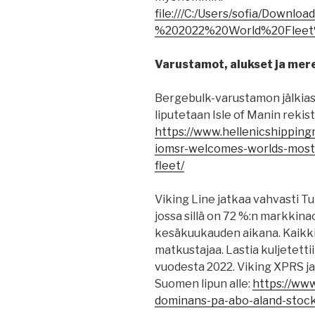
file:///C:/Users/sofia/Downlo
%202022%20World%20Fleet%
Varustamot, alukset ja mere
Bergebulk-varustamon jälkiase
liputetaan Isle of Manin rekist
https://www.hellenicshipping
iomsr-welcomes-worlds-most-p
fleet/
Viking Line jatkaa vahvasti T
jossa sillä on 72 %:n markkina
kesäkuukauden aikana. Kaikkia
matkustajaa. Lastia kuljetetti
vuodesta 2022. Viking XPRS ja 
Suomen lipun alle:
https://www
dominans-pa-abo-aland-stoc