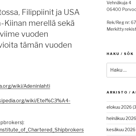
Vehnäkuja 4
06400 Porvo
ossa, Filippiinit ja USA
ä-Kiinan merellä sekä
Rek/Reg nr: 6
Merkitty rekist
a viime vuoden
vioita tämän vuoden
HAKU / SÖK
Etsi:
ia.org/wiki/Adeninlahti
ARKISTO / A
wikipedia.org/wiki/Etel%C3%A4-
elokuu 2026
(3
heinäkuu 202
ipbrokers):
i/Institute_of_Chartered_Shipbrokers
kesäkuu 2026