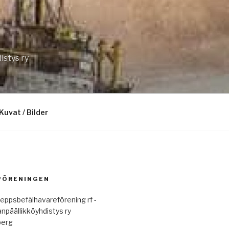
istys ry
Kuvat / Bilder
 FÖRENINGEN
eppsbefälhavareförening rf -
anpäällikköyhdistys ry
berg