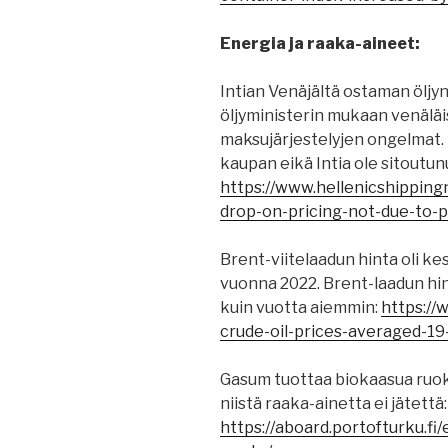
Energia ja raaka-aineet:
Intian Venäjältä ostaman öljy
öljyministerin mukaan venäläi
maksujärjestelyjen ongelmat.
kaupan eikä Intia ole sitoutun
https://www.hellenicshipping
drop-on-pricing-not-due-to
Brent-viitelaadun hinta oli k
vuonna 2022. Brent-laadun hi
kuin vuotta aiemmin:
https://
crude-oil-prices-averaged-19
Gasum tuottaa biokaasua ruoka
niistä raaka-ainetta ei jätettä:
https://aboard.portofturku.fi