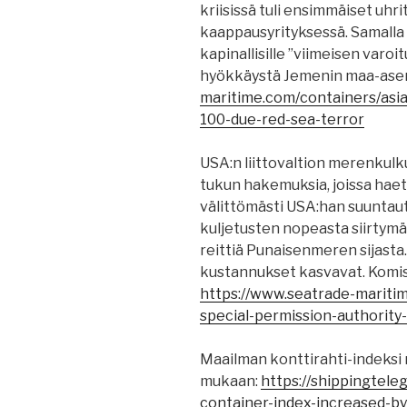
kriisissä tuli ensimmäiset uhri
kaappausyrityksessä. Samalla
kapinallisille ”viimeisen varo
hyökkäystä Jemenin maa-ase
maritime.com/containers/asi
100-due-red-sea-terror
USA:n liittovaltion merenkul
tukun hakemuksia, joissa haet
välittömästi USA:han suuntautu
kuljetusten nopeasta siirtym
reittiä Punaisenmeren sijast
kustannukset kasvavat. Komis
https://www.seatrade-mariti
special-permission-authority
Maailman konttirahti-indeksi n
mukaan:
https://shippingtel
container-index-increased-by