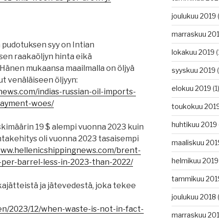
joulukuu 2019
(
marraskuu 20
n pudotuksen syy on Intian
lokakuu 2019
(
sen raakaöljyn hinta eikä
 Hänen mukaansa maailmalla on öljyä
syyskuu 2019
(
ut venäläiseen öljyyn:
elokuu 2019
(1
news.com/indias-russian-oil-imports-
-payment-woes/
toukokuu 201
huhtikuu 2019
eskimäärin 19 $ alempi vuonna 2023 kuin
ntakehitys oli vuonna 2023 tasaisempi
maaliskuu 201
www.hellenicshippingnews.com/brent-
helmikuu 2019
-per-barrel-less-in-2023-than-2022/
tammikuu 201
jätteistä ja jätevedestä, joka tekee
joulukuu 2018
(
/en/2023/12/when-waste-is-not-in-fact-
marraskuu 20