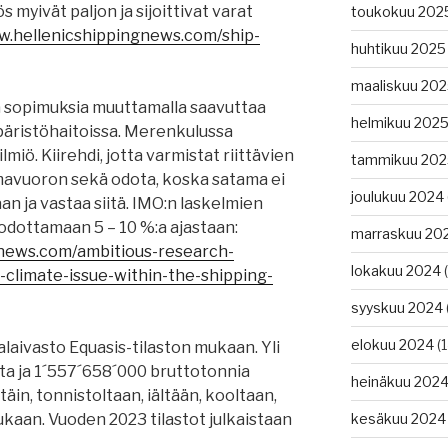
s myivät paljon ja sijoittivat varat
toukokuu 202
w.hellenicshippingnews.com/ship-
huhtikuu 2025
maaliskuu 20
 sopimuksia muuttamalla saavuttaa
helmikuu 202
päristöhaitoissa. Merenkulussa
lmiö. Kiirehdi, jotta varmistat riittävien
tammikuu 202
avuoron sekä odota, koska satama ei
joulukuu 2024
n ja vastaa siitä. IMO:n laskelmien
odottamaan 5 – 10 %:a ajastaan:
marraskuu 20
gnews.com/ambitious-research-
lokakuu 2024
(
-climate-issue-within-the-shipping-
syyskuu 2024
elokuu 2024
(1
aivasto Equasis-tilaston mukaan. Yli
sta ja 1´557´658´000 bruttotonnia
heinäkuu 202
äin, tonnistoltaan, iältään, kooltaan,
mukaan. Vuoden 2023 tilastot julkaistaan
kesäkuu 2024