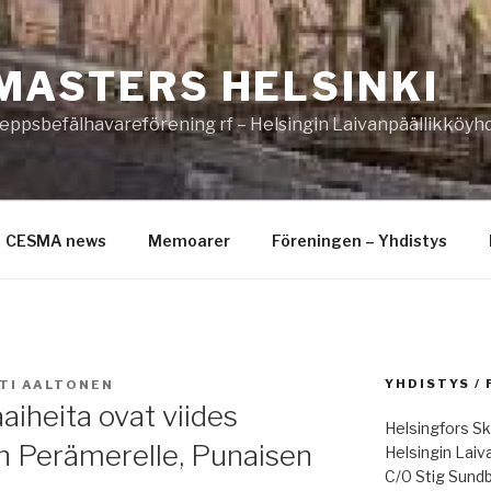
MASTERS HELSINKI
eppsbefälhavareförening rf – Helsingin Laivanpäällikköyhd
CESMA news
Memoarer
Föreningen – Yhdistys
YHDISTYS /
TI AALTONEN
aiheita ovat viides
Helsingfors Sk
än Perämerelle, Punaisen
Helsingin Laiv
C/0 Stig Sund