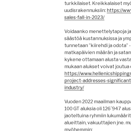
turkkilaiset. Kreikkalaiset myö
uudisrakennuksiin:
https://ww
sales-fall-in-2023/
Voidaanko menettelytapoja ja
säästöä kustannuksissa ja ym
tunnetaan ”kiirehdi ja odota” -i
matkapäivien määrän ja satam
kykene ottamaan alusta vastaa
mukaan alukset voivat joutua 
https://www.hellenicshippin
project-addresses-significant
industry/
Vuoden 2022 maailman kauppal
100 GT aluksia oli 126´947 alu
jaoteltuina ryhmiin lukumääritt
alueittain, vakuuttajien jne. 
myöhemmin: