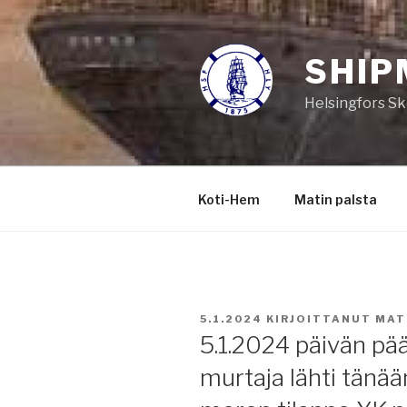
Siirry
sisältöön
SHIP
Helsingfors Sk
Koti-Hem
Matin palsta
JULKAISTU
5.1.2024
KIRJOITTANUT
MAT
5.1.2024 päivän pää
murtaja lähti tänä