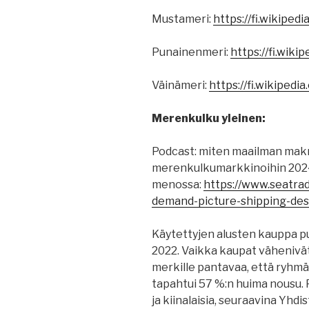
Mustameri:
https://fi.wikiped
Punainenmeri:
https://fi.wiki
Väinämeri:
https://fi.wikip
Merenkulku yleinen:
Podcast: miten maailman mak
merenkulkumarkkinoihin 202
menossa:
https://www.seatra
demand-picture-shipping-de
Käytettyjen alusten kauppa p
2022. Vaikka kaupat vähenivät
merkille pantavaa, että ryhmä
tapahtui 57 %:n huima nousu. P
ja kiinalaisia, seuraavina Yhd