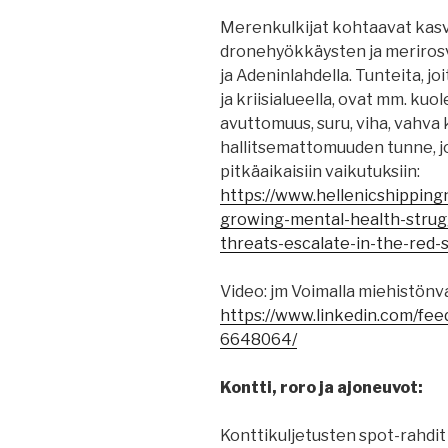
Merenkulkijat kohtaavat kasv
dronehyökkäysten ja merirosv
ja Adeninlahdella. Tunteita, jo
ja kriisialueella, ovat mm. ku
avuttomuus, suru, viha, vahva k
hallitsemattomuuden tunne, jo
pitkäaikaisiin vaikutuksiin:
https://www.hellenicshippin
growing-mental-health-strug
threats-escalate-in-the-red-
Video: jm Voimalla miehistön
https://www.linkedin.com/fee
6648064/
Kontti, roro ja ajoneuvot:
Konttikuljetusten spot-rahdit