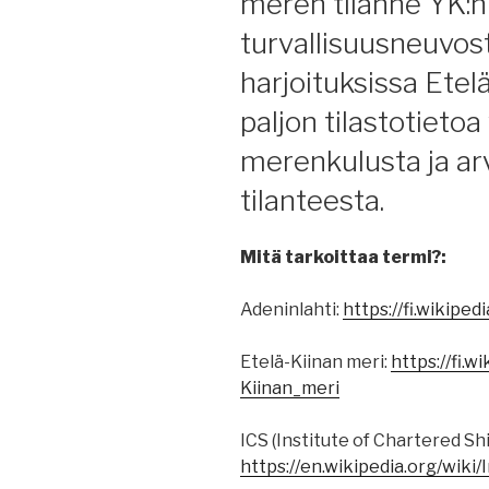
meren tilanne YK:n
turvallisuusneuvost
harjoituksissa Etel
paljon tilastotieto
merenkulusta ja ar
tilanteesta.
Mitä tarkoittaa termi?:
Adeninlahti:
https://fi.wikiped
Etelä-Kiinan meri:
https://fi.
Kiinan_meri
ICS (Institute of Chartered Sh
https://en.wikipedia.org/wik