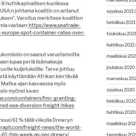
t 8 huthikapinallisen kuollessa
 USA:n johtama koalitio on antanut
syyskuu 2021
(
ituksen”. Varoitus merkitsee koalition
heinäkuu 2021
mia vastaan:
https://www.seatrade-
a-europe-spot-container-rates-over-
toukokuu 202
huhtikuu 2021
kukomissio on saanut varustamoilta
maaliskuu 202
aan lupaa periä lisämaksuja
joulukuu 2020
ville kuljetuksillle. Tarve johtuu
ästä käyttämään Afrikan kiertävää
marraskuu 20
a. Matka-ajan kasvaessa myös
syyskuu 2020
sio myönsi luvan:
me.com/containers/fmc-granting-
heinäkuu 202
-red-sea-diversion-freight-hikes
huhtikuu 2020
ousi 61 % tällä viikolla Drewryn
maaliskuu 20
egraph.com/freight-news/the-world-
-61-this-week-as-per-drewry/
tammikuu 20