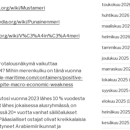
toukokuu 202
ia.org/wiki/Mustameri
huhtikuu 2026
pedia.org/wiki/Punainenmeri
maaliskuu 20
edia.org/wiki/V%C3%A4in%C3%A4meri
helmikuu 202
tammikuu 202
joulukuu 2025
rotalousnäkymä vaikuttaa
marraskuu 20
4? Mihin merenkulku on tänä vuonna
de-maritime.com/containers/positive-
lokakuu 2025
(
spite-macro-economic-weakness
syyskuu 2025
utosi vuonna 2023 lähes 10 % vuodesta
elokuu 2025
(1
 lähes jokaisessa alusryhmässä, on
heinäkuu 202
ssä 20+ vuotta vanhat säiliöalukset
ääasialliset ostajat olivat kreikkalaisia
kesäkuu 2025
istyneet Arabiemiirikunnat ja