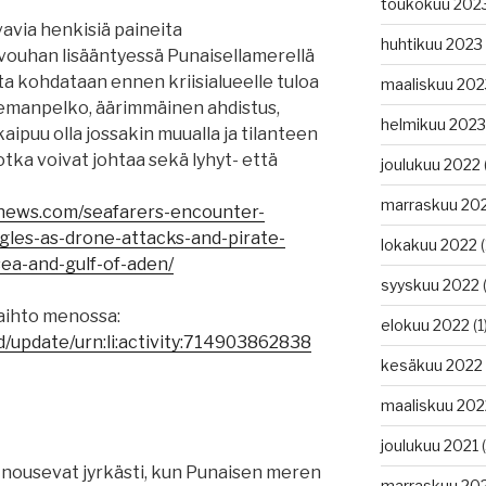
toukokuu 202
avia henkisiä paineita
huhtikuu 2023
ouhan lisääntyessä Punaisellamerellä
ita kohdataan ennen kriisialueelle tuloa
maaliskuu 202
olemanpelko, äärimmäinen ahdistus,
helmikuu 2023
aipuu olla jossakin muualla ja tilanteen
tka voivat johtaa sekä lyhyt- että
joulukuu 2022
marraskuu 20
gnews.com/seafarers-encounter-
gles-as-drone-attacks-and-pirate-
lokakuu 2022
(
sea-and-gulf-of-aden/
syyskuu 2022
(
vaihto menossa:
elokuu 2022
(1
d/update/urn:li:activity:714903862838
kesäkuu 2022
maaliskuu 202
joulukuu 2021
(
 nousevat jyrkästi, kun Punaisen meren
marraskuu 20