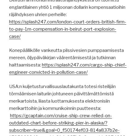
englantilainen yhtiö 1 miljoonan dollarin kompensaatioihin
räjähdyksen uhrien perheille:
https://splash247.com/london-court-orders-british-firm-
to-pay-1m-compensation-in-beirut-port-explosion-
case/
Konepäällikölle vankeutta pilssivesien pumppaamisesta
mereen, öljypäiväkirjan väärentämisestä ja tutkinnan
haittaamisesta:
https://splash247.com/cargo-ship-chief-
engineer-convicted-in-pollution-case/
USA:n kuljetusturvallisuuslautakunta totesi risteilijän
törmäämisen laituriin johtuneen päivittämättömistä
merikartoista, liiasta luottamuksesta elektronisiin
merikarttoihin ja kommunikoinnin puutteesta:
https://gcaptain.com/cruise-ship-crew-relied-on-
outdated-chart-before-striking-pier-in-alaska/?
subscriber=true&goal=0_f50174ef03-814a837b2e-