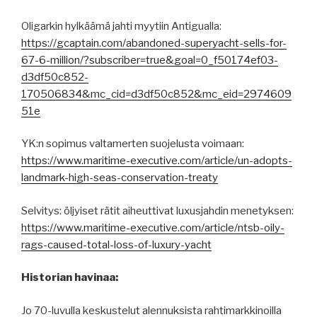
Oligarkin hylkäämä jahti myytiin Antigualla:
https://gcaptain.com/abandoned-superyacht-sells-for-
67-6-million/?subscriber=true&goal=0_f50174ef03-
d3df50c852-
170506834&mc_cid=d3df50c852&mc_eid=2974609
51e
YK:n sopimus valtamerten suojelusta voimaan:
https://www.maritime-executive.com/article/un-adopts-
landmark-high-seas-conservation-treaty
Selvitys: öljyiset rätit aiheuttivat luxusjahdin menetyksen:
https://www.maritime-executive.com/article/ntsb-oily-
rags-caused-total-loss-of-luxury-yacht
Historian havinaa:
Jo 70-luvulla keskustelut alennuksista rahtimarkkinoilla