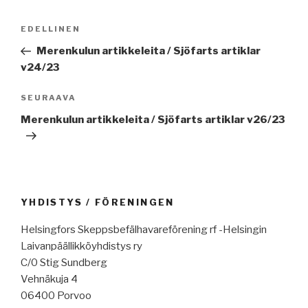
Artikkelien
Edellinen
EDELLINEN
selaus
artikkeli
Merenkulun artikkeleita / Sjöfarts artiklar
v24/23
Seuraava
SEURAAVA
artikkeli
Merenkulun artikkeleita / Sjöfarts artiklar v26/23
YHDISTYS / FÖRENINGEN
Helsingfors Skeppsbefälhavareförening rf -Helsingin
Laivanpäällikköyhdistys ry
C/0 Stig Sundberg
Vehnäkuja 4
06400 Porvoo