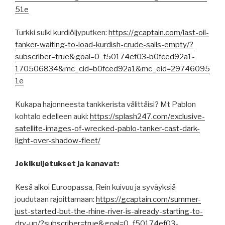
51e
Turkki sulki kurdiöljyputken:
https://gcaptain.com/last-oil-
tanker-waiting-to-load-kurdish-crude-sails-empty/?
subscriber=true&goal=0_f50174ef03-b0fced92a1-
170506834&mc_cid=b0fced92a1&mc_eid=29746095
1e
Kukapa hajonneesta tankkerista välittäisi? Mt Pablon
kohtalo edelleen auki:
https://splash247.com/exclusive-
satellite-images-of-wrecked-pablo-tanker-cast-dark-
light-over-shadow-fleet/
Jokikuljetukset ja kanavat:
Kesä alkoi Euroopassa, Rein kuivuu ja syväyksiä
joudutaan rajoittamaan:
https://gcaptain.com/summer-
just-started-but-the-rhine-river-is-already-starting-to-
dry-up/?subscriber=true&goal=0_f50174ef03-