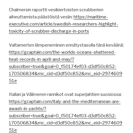
Chalmersin raportti vesikiertoisten scrubberien
aiheuttamista päästöistä vesiin:
https://maritime-
executive.com/article/swedish-researchers-highlight-
toxicity-of-scrubber-discharge-in-ports
Valtamerten lämpeneminen ennätystasolla tänä keväänä:
https://gcaptain.com/the-worlds-oceans-shattered-
heat-records-in-april-and-may/?
subscriber=true&goal=0_f50174ef03-d3df50c852-
170506834&mc_cid=d3df50c852&mc_eid=2974609
51e
Italian ja Välimeren rannikot ovat superjahtien suosiossa:
https://gcaptain.com/italy-and-the-mediterranean-are-
awash-in-yachts/?
subscriber=true&goal=0_f50174ef03-d3df50c852-
170506834&mc_cid=d3df50c852&mc_eid=2974609
51e