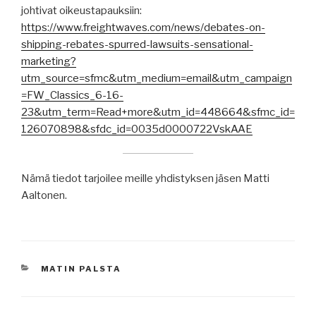
johtivat oikeustapauksiin:
https://www.freightwaves.com/news/debates-on-
shipping-rebates-spurred-lawsuits-sensational-
marketing?
utm_source=sfmc&utm_medium=email&utm_campaign
=FW_Classics_6-16-
23&utm_term=Read+more&utm_id=448664&sfmc_id=
126070898&sfdc_id=0035d0000722VskAAE
Nämä tiedot tarjoilee meille yhdistyksen jäsen Matti
Aaltonen.
KATEGORIAT
MATIN PALSTA