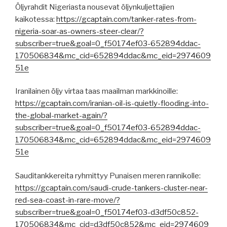
Öljyrahdit Nigeriasta nousevat öljynkuljettajien
kaikotessa:
https://gcaptain.com/tanker-rates-from-
nigeria-soar-as-owners-steer-clear/?
subscriber=true&goal=0_f50174ef03-652894ddac-
170506834&mc_cid=652894ddac&mc_eid=2974609
51e
Iranilainen öljy virtaa taas maailman markkinoille:
https://gcaptain.com/iranian-oil-is-quietly-flooding-into-
the-global-market-again/?
subscriber=true&goal=0_f50174ef03-652894ddac-
170506834&mc_cid=652894ddac&mc_eid=2974609
51e
Sauditankkereita ryhmittyy Punaisen meren rannikolle:
https://gcaptain.com/saudi-crude-tankers-cluster-near-
red-sea-coast-in-rare-move/?
subscriber=true&goal=0_f50174ef03-d3df50c852-
170506834&mc_cid=d3df50c852&mc_eid=2974609