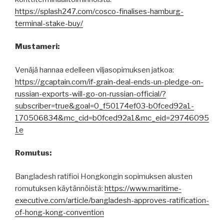
https://splash247.com/cosco-finalises-hamburg-
terminal-stake-buy/
Mustameri:
Venäjä hannaa edelleen viljasopimuksen jatkoa:
https://gcaptain.com/if-grain-deal-ends-un-pledge-on-
russian-exports-will-go-on-russian-official/?
subscriber=true&goal=0_f50174ef03-b0fced92a1-
170506834&mc_cid=b0fced92a1&mc_eid=29746095
1e
Romutus:
Bangladesh ratifioi Hongkongin sopimuksen alusten
romutuksen käytännöistä:
https://www.maritime-
executive.com/article/bangladesh-approves-ratification-
of-hong-kong-convention