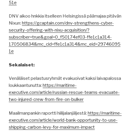
51e
DNV aikoo hnkkia itselleen Helsingissä päämajaa pitävän
Nixun:
https://gcaptain.com/dnv-strengthens-cyber-
security-offering-with-nixu-acquisition/?
subscriber=true&goal=0_f50174ef03-ffe1c1a314-
170506834&mc_cid=ffe1c1a314&mc_eid=29746095
1e
Sekalaiset:
Venäläiset pelastusryhmät evakuoivat kaksi laivapalossa
loukkaantunutta:
https://maritime-
executive.com/article/russian-rescue-teams-evacuate-
two-injured-crew-from-fire-on-bulker
Maailmanpankin raportti hiilijalanjäljestä:
https://maritime-
executive.com/article/world-bank-opportunity-to-use-
shipping-carbon-levy-for-maximum-impact