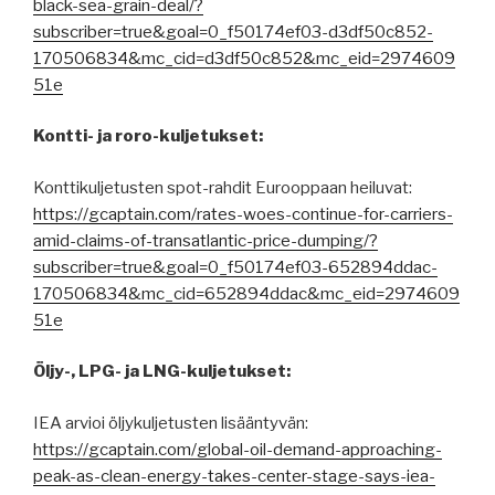
black-sea-grain-deal/?
subscriber=true&goal=0_f50174ef03-d3df50c852-
170506834&mc_cid=d3df50c852&mc_eid=2974609
51e
Kontti- ja roro-kuljetukset:
Konttikuljetusten spot-rahdit Eurooppaan heiluvat:
https://gcaptain.com/rates-woes-continue-for-carriers-
amid-claims-of-transatlantic-price-dumping/?
subscriber=true&goal=0_f50174ef03-652894ddac-
170506834&mc_cid=652894ddac&mc_eid=2974609
51e
Öljy-, LPG- ja LNG-kuljetukset:
IEA arvioi öljykuljetusten lisääntyvän:
https://gcaptain.com/global-oil-demand-approaching-
peak-as-clean-energy-takes-center-stage-says-iea-