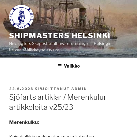
Siirry
sisältöön
SHIPMASTERS HELSINKI
Helsingfors Skeppsbefälhavareförening rf – Helsingin
Laivanpäällikköyhdistys ry
Valikko
JULKAISTU
22.6.2023
KIRJOITTANUT
ADMIN
Sjöfarts artiklar / Merenkulun
artikkeleita v25/23
Merenkulku:
Kuivabulkkimarkkinoiden merikuljetusten