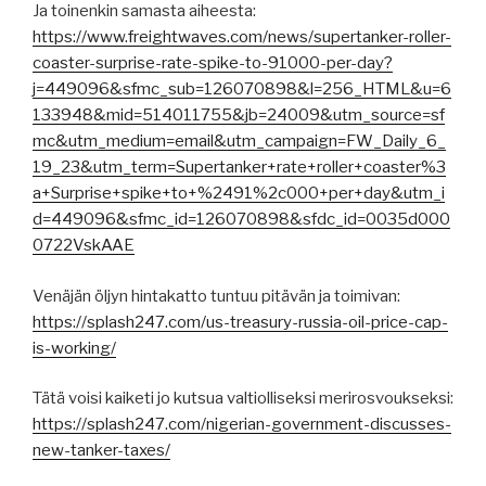
Ja toinenkin samasta aiheesta:
https://www.freightwaves.com/news/supertanker-roller-
coaster-surprise-rate-spike-to-91000-per-day?
j=449096&sfmc_sub=126070898&l=256_HTML&u=6
133948&mid=514011755&jb=24009&utm_source=sf
mc&utm_medium=email&utm_campaign=FW_Daily_6_
19_23&utm_term=Supertanker+rate+roller+coaster%3
a+Surprise+spike+to+%2491%2c000+per+day&utm_i
d=449096&sfmc_id=126070898&sfdc_id=0035d000
0722VskAAE
Venäjän öljyn hintakatto tuntuu pitävän ja toimivan:
https://splash247.com/us-treasury-russia-oil-price-cap-
is-working/
Tätä voisi kaiketi jo kutsua valtiolliseksi merirosvoukseksi:
https://splash247.com/nigerian-government-discusses-
new-tanker-taxes/