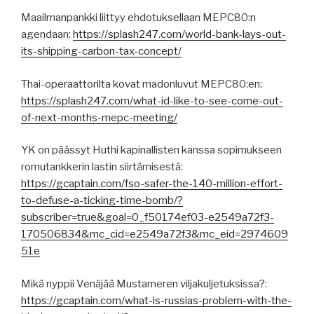
Maailmanpankki liittyy ehdotuksellaan MEPC80:n
agendaan:
https://splash247.com/world-bank-lays-out-
its-shipping-carbon-tax-concept/
Thai-operaattorilta kovat madonluvut MEPC80:en:
https://splash247.com/what-id-like-to-see-come-out-
of-next-months-mepc-meeting/
YK on päässyt Huthi kapinallisten kanssa sopimukseen
romutankkerin lastin siirtämisestä:
https://gcaptain.com/fso-safer-the-140-million-effort-
to-defuse-a-ticking-time-bomb/?
subscriber=true&goal=0_f50174ef03-e2549a72f3-
170506834&mc_cid=e2549a72f3&mc_eid=2974609
51e
Mikä nyppii Venäjää Mustameren viljakuljetuksissa?:
https://gcaptain.com/what-is-russias-problem-with-the-