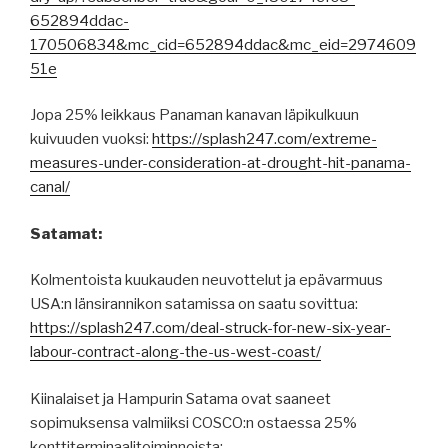
652894ddac-
170506834&mc_cid=652894ddac&mc_eid=2974609
51e
Jopa 25% leikkaus Panaman kanavan läpikulkuun
kuivuuden vuoksi:
https://splash247.com/extreme-
measures-under-consideration-at-drought-hit-panama-
canal/
Satamat:
Kolmentoista kuukauden neuvottelut ja epävarmuus
USA:n länsirannikon satamissa on saatu sovittua:
https://splash247.com/deal-struck-for-new-six-year-
labour-contract-along-the-us-west-coast/
Kiinalaiset ja Hampurin Satama ovat saaneet
sopimuksensa valmiiksi COSCO:n ostaessa 25%
konttiterminaalitoiminnoista: