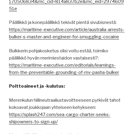
170506834&mc_cid=814a837b2e&mc_eid=2974609
51e
Päällikkö ja konepäällikkö tekivät pientä sivubisnestä:
https://maritime-executive.com/article/australia-arrests-
bulker-s-master-and-engineer-for-smuggling-cocaine
Bulkkerin pohjakosketus olisi voitu estää, toimiko
päällikkö hyvän merimiestaidon vastaisesti?:
https://maritime-executive.com/editorials/learnings-
from-the-preventable-grounding-of-mv-pasha-bulker
Polttoaineet ja -kulutus:
Merenkulun hiilineutraaliustavoitteeseen pyrkivät tahot
kokoavat joukkojaan yhteiseen kehykseen:
https://splash247.com/sea-cargo-charter-seeks-
shipowners-to-sign-up/