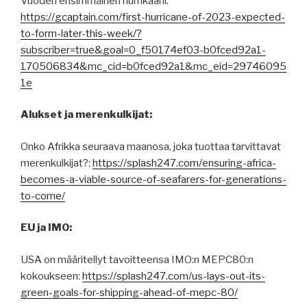
Vuoden ensimmäinen hurrikaani:
https://gcaptain.com/first-hurricane-of-2023-expected-
to-form-later-this-week/?
subscriber=true&goal=0_f50174ef03-b0fced92a1-
170506834&mc_cid=b0fced92a1&mc_eid=29746095
1e
Alukset ja merenkulkijat:
Onko Afrikka seuraava maanosa, joka tuottaa tarvittavat
merenkulkijat?:
https://splash247.com/ensuring-africa-
becomes-a-viable-source-of-seafarers-for-generations-
to-come/
EU ja IMO:
USA on määritellyt tavoitteensa IMO:n MEPC80:n
kokoukseen:
https://splash247.com/us-lays-out-its-
green-goals-for-shipping-ahead-of-mepc-80/