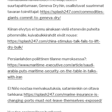
suurtapahtumaan, Geneva Dry:hin, osallistuvat suurimmat
tavaran toimittajat:
https://splash247.com/commodities-
giants-commit-to-geneva-dry/
Kiinan elvytys ei tunnu ainakaan vielä etenevän puheita
pitemmälle, kuivabulkkirahdit eivät nouse:
https://splash247.com/china-stimulus-talk-fails-to-lift-
dry-bulk/
Persianlahden poliittinen tilanne murroksessa?:
https://www.maritime-executive.com/article/saudi-
arabia-puts-maritime-security-on-the-table-in-talks-
with-iran
El Niño nostaa merivakuutuksia, satamienkin on oltava
tarkkana:
https://splash247.com/marine-insurance-is-
changing-ports-must-not-leave-themselves-exposed/