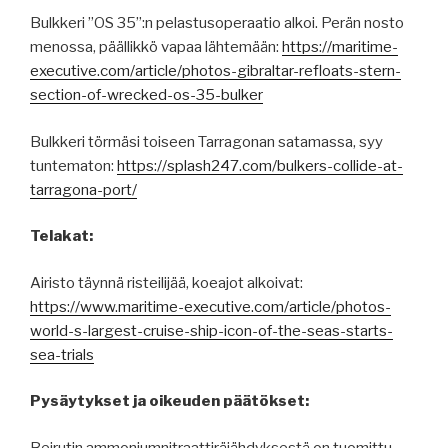
Bulkkeri ”OS 35”:n pelastusoperaatio alkoi. Perän nosto
menossa, päällikkö vapaa lähtemään:
https://maritime-
executive.com/article/photos-gibraltar-refloats-stern-
section-of-wrecked-os-35-bulker
Bulkkeri törmäsi toiseen Tarragonan satamassa, syy
tuntematon:
https://splash247.com/bulkers-collide-at-
tarragona-port/
Telakat:
Airisto täynnä risteilijää, koeajot alkoivat:
https://www.maritime-executive.com/article/photos-
world-s-largest-cruise-ship-icon-of-the-seas-starts-
sea-trials
Pysäytykset ja oikeuden päätökset:
Beirutin ammoniumnitraattiräjähdyksestä on tuomittu