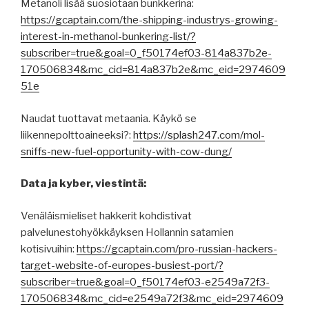
Metanoli lisää suosiotaan bunkkerina:
https://gcaptain.com/the-shipping-industrys-growing-
interest-in-methanol-bunkering-list/?
subscriber=true&goal=0_f50174ef03-814a837b2e-
170506834&mc_cid=814a837b2e&mc_eid=2974609
51e
Naudat tuottavat metaania. Käykö se
liikennepolttoaineeksi?:
https://splash247.com/mol-
sniffs-new-fuel-opportunity-with-cow-dung/
Data ja kyber, viestintä:
Venäläismieliset hakkerit kohdistivat
palvelunestohyökkäyksen Hollannin satamien
kotisivuihin:
https://gcaptain.com/pro-russian-hackers-
target-website-of-europes-busiest-port/?
subscriber=true&goal=0_f50174ef03-e2549a72f3-
170506834&mc_cid=e2549a72f3&mc_eid=2974609