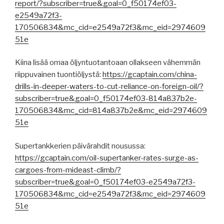
report/?subscriber=true&goal=0_f50174ef03-
e2549a72f3-
170506834&mc_cid=e2549a72f3&mc_eid=2974609
51e
Kiina lisää omaa öljyntuotantoaan ollakseen vähemmän
riippuvainen tuontiöljystä:
https://gcaptain.com/china-
drills-in-deeper-waters-to-cut-reliance-on-foreign-oil/?
subscriber=true&goal=0_f50174ef03-814a837b2e-
170506834&mc_cid=814a837b2e&mc_eid=2974609
51e
Supertankkerien päivärahdit nousussa:
https://gcaptain.com/oil-supertanker-rates-surge-as-
cargoes-from-mideast-climb/?
subscriber=true&goal=0_f50174ef03-e2549a72f3-
170506834&mc_cid=e2549a72f3&mc_eid=2974609
51e