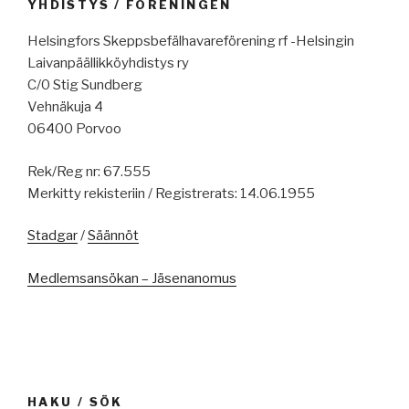
YHDISTYS / FÖRENINGEN
Helsingfors Skeppsbefälhavareförening rf -Helsingin
Laivanpäällikköyhdistys ry
C/0 Stig Sundberg
Vehnäkuja 4
06400 Porvoo
Rek/Reg nr: 67.555
Merkitty rekisteriin / Registrerats: 14.06.1955
Stadgar
/
Säännöt
Medlemsansökan – Jäsenanomus
HAKU / SÖK