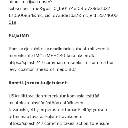
about-marijuana-use/?
subscriber=true&goal=0_f50174ef03-d733de1d37-
170506834&mc_cid=d733de1d37&mc_eid=2974609
51e
EU ja IMO
:
Ranska ajaa aloitetta maailmanlaajuisesta hiiliverosta
merenkululle IMO:n MEPC80-kokouksen alla:
https://splash247.com/macron-seeks-to-form-carbon-
levy-coalition-ahead-of-mepc-80/
Kontti- ja roro-kuljetukset
:
USA:n liittovaltion merenkulun komissio esittää
muutoksia lainsäädäntöön estääkseen
tavarankuljettajien perusteettoman kieltäytymisen
ottamasta tavaraa kuljetettavakseen:
https://splash247.com/fmc-takes-action-to-ensure-