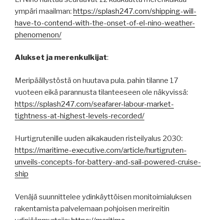
ympäri maailman:
https://splash247.com/shipping-will-
have-to-contend-with-the-onset-of-el-nino-weather-
phenomenon/
Alukset ja merenkulkijat
:
Meripäällystöstä on huutava pula. pahin tilanne 17
vuoteen eikä parannusta tilanteeseen ole näkyvissä:
https://splash247.com/seafarer-labour-market-
tightness-at-highest-levels-recorded/
Hurtigrutenille uuden aikakauden risteilyalus 2030:
https://maritime-executive.com/article/hurtigruten-
unveils-concepts-for-battery-and-sail-powered-cruise-
ship
Venäjä suunnittelee ydinkäyttöisen monitoimialuksen
rakentamista palvelemaan pohjoisen merireitin