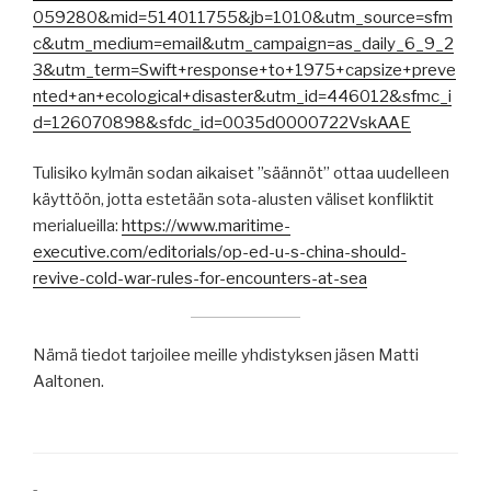
059280&mid=514011755&jb=1010&utm_source=sfm
c&utm_medium=email&utm_campaign=as_daily_6_9_2
3&utm_term=Swift+response+to+1975+capsize+preve
nted+an+ecological+disaster&utm_id=446012&sfmc_i
d=126070898&sfdc_id=0035d0000722VskAAE
Tulisiko kylmän sodan aikaiset ”säännöt” ottaa uudelleen
käyttöön, jotta estetään sota-alusten väliset konfliktit
merialueilla:
https://www.maritime-
executive.com/editorials/op-ed-u-s-china-should-
revive-cold-war-rules-for-encounters-at-sea
Nämä tiedot tarjoilee meille yhdistyksen jäsen Matti
Aaltonen.