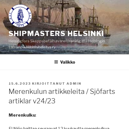
Siirry
sisältöön
SHIPMASTERS HELSINKI
Helsingfors Skeppsbefälhavareförening rf – Helsingin
Laivanpäällikköyhdistys ry
Valikko
JULKAISTU
15.6.2023
KIRJOITTANUT
ADMIN
Merenkulun artikkeleita / Sjöfarts
artiklar v24/23
Merenkulku
:
El Niño haittaa seuraavat 12 kuukautta merenkulkua