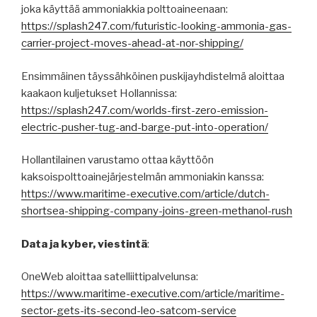
joka käyttää ammoniakkia polttoaineenaan:
https://splash247.com/futuristic-looking-ammonia-gas-
carrier-project-moves-ahead-at-nor-shipping/
Ensimmäinen täyssähköinen puskijayhdistelmä aloittaa
kaakaon kuljetukset Hollannissa:
https://splash247.com/worlds-first-zero-emission-
electric-pusher-tug-and-barge-put-into-operation/
Hollantilainen varustamo ottaa käyttöön
kaksoispolttoainejärjestelmän ammoniakin kanssa:
https://www.maritime-executive.com/article/dutch-
shortsea-shipping-company-joins-green-methanol-rush
Data ja kyber, viestintä
:
OneWeb aloittaa satelliittipalvelunsa:
https://www.maritime-executive.com/article/maritime-
sector-gets-its-second-leo-satcom-service