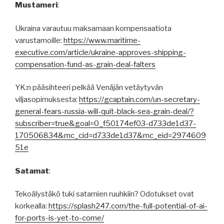
Mustameri
:
Ukraina varautuu maksamaan kompensaatiota
varustamoille:
https://www.maritime-
executive.com/article/ukraine-approves-shipping-
compensation-fund-as-grain-deal-falters
YK:n pääsihteeri pelkää Venäjän vetäytyvän
viljasopimuksesta:
https://gcaptain.com/un-secretary-
general-fears-russia-will-quit-black-sea-grain-deal/?
subscriber=true&goal=0_f50174ef03-d733de1d37-
170506834&mc_cid=d733de1d37&mc_eid=2974609
51e
Satamat
:
Tekoälystäkö tuki satamien ruuhkiin? Odotukset ovat
korkealla:
https://splash247.com/the-full-potential-of-ai-
for-ports-is-yet-to-come/