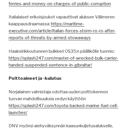
ferries-and-money-on-charges-of-public-corruption
Italialaiset erikoisjoukot vapauttivat aluksen Välimeren
kaappausdraamassa:
https://maritime-
executive.com/article/italian-forces-storm-ro-ro-after-
reports-of-threats-by-armed-stowaways
Haaksirikkoutuneen bulkkeri OS35:n päällikölle tuomio:
https://splash247.com/master-of-wrecked-bulk-carrier-
handed-suspended-sentence-in-gibraltar/
Polttoaineet ja -kulutus
:
Norjalainen valmistaja odottaa uuden polttokennon
tuovan mahdollisuuksia vedyn käyttöön:
https://splash247.com/toyota-backed-marine-fuel-cell-
launches/
DNV myönsi aiehyväksynnän kaasunkuljetusalukselle,