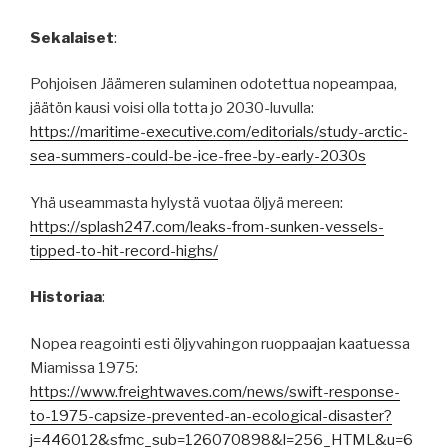
Sekalaiset
:
Pohjoisen Jäämeren sulaminen odotettua nopeampaa,
jäätön kausi voisi olla totta jo 2030-luvulla:
https://maritime-executive.com/editorials/study-arctic-
sea-summers-could-be-ice-free-by-early-2030s
Yhä useammasta hylystä vuotaa öljyä mereen:
https://splash247.com/leaks-from-sunken-vessels-
tipped-to-hit-record-highs/
Historiaa
:
Nopea reagointi esti öljyvahingon ruoppaajan kaatuessa
Miamissa 1975:
https://www.freightwaves.com/news/swift-response-
to-1975-capsize-prevented-an-ecological-disaster?
j=446012&sfmc_sub=126070898&l=256_HTML&u=6