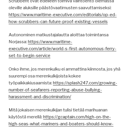
Scrubberit ovat edelleen toimiva vaihtoehto olemassa
oleville aluksille päästövaatimusten saavuttamiseksi:
https://www.maritime-executive.com/editorials/op-ed-
how-scrubbers-can-future-proof-existing-vessels
Autonominen matkustajalautta aloittaa toimintansa
Norjassa:
https://www.maritime-
executive.com/article/world-s-first-autonomous-ferry-
set-to-begin-service
Onko ihme, jos merenkulku ei ammattina kiinnosta, jos yhä
suurempi osa merenkulkijoista kokee
työpaikkakiusaamista:
https://splash247.com/growing-
number-of-seafarers-reporting-abuse-bullying-
harassment-and-discrimination/
Mitä jokaisen merenkulkijan tulisi tietää marihuanan
käytöstä merellä:
https://gcaptain.com/high-on-the-
high-seas-what-mariners-and-boaters-should-know-