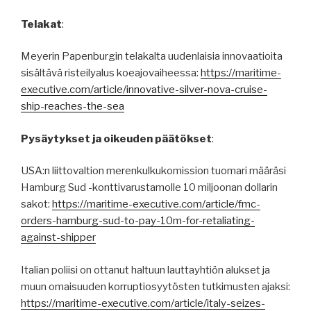
Telakat
:
Meyerin Papenburgin telakalta uudenlaisia innovaatioita
sisältävä risteilyalus koeajovaiheessa:
https://maritime-
executive.com/article/innovative-silver-nova-cruise-
ship-reaches-the-sea
Pysäytykset ja oikeuden päätökset
:
USA:n liittovaltion merenkulkukomission tuomari määräsi
Hamburg Sud -konttivarustamolle 10 miljoonan dollarin
sakot:
https://maritime-executive.com/article/fmc-
orders-hamburg-sud-to-pay-10m-for-retaliating-
against-shipper
Italian poliisi on ottanut haltuun lauttayhtiön alukset ja
muun omaisuuden korruptiosyytösten tutkimusten ajaksi:
https://maritime-executive.com/article/italy-seizes-