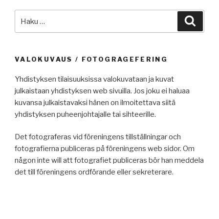
Etsi:
Haku
VALOKUVAUS / FOTOGRAGEFERING
Yhdistyksen tilaisuuksissa valokuvataan ja kuvat
julkaistaan yhdistyksen web sivuilla. Jos joku ei haluaa
kuvansa julkaistavaksi hänen on ilmoitettava siitä
yhdistyksen puheenjohtajalle tai sihteerille.
Det fotograferas vid föreningens tillställningar och
fotografierna publiceras på föreningens web sidor. Om
någon inte will att fotografiet publiceras bör han meddela
det till föreningens ordförande eller sekreterare.