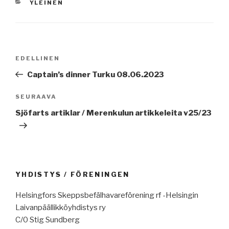
KATEGORIAT
YLEINEN
Artikkelien
Edellinen
EDELLINEN
selaus
artikkeli
Captain’s dinner Turku 08.06.2023
Seuraava
SEURAAVA
artikkeli
Sjöfarts artiklar / Merenkulun artikkeleita v25/23
YHDISTYS / FÖRENINGEN
Helsingfors Skeppsbefälhavareförening rf -Helsingin
Laivanpäällikköyhdistys ry
C/0 Stig Sundberg