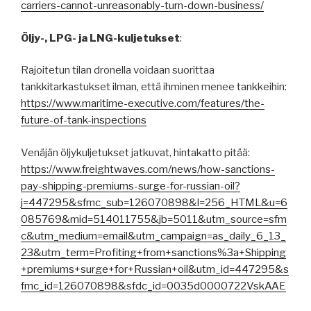
carriers-cannot-unreasonably-turn-down-business/
Öljy-, LPG- ja LNG-kuljetukset
:
Rajoitetun tilan dronella voidaan suorittaa
tankkitarkastukset ilman, että ihminen menee tankkeihin:
https://www.maritime-executive.com/features/the-
future-of-tank-inspections
Venäjän öljykuljetukset jatkuvat, hintakatto pitää:
https://www.freightwaves.com/news/how-sanctions-
pay-shipping-premiums-surge-for-russian-oil?
j=447295&sfmc_sub=126070898&l=256_HTML&u=6
085769&mid=514011755&jb=5011&utm_source=sfm
c&utm_medium=email&utm_campaign=as_daily_6_13_
23&utm_term=Profiting+from+sanctions%3a+Shipping
+premiums+surge+for+Russian+oil&utm_id=447295&s
fmc_id=126070898&sfdc_id=0035d0000722VskAAE