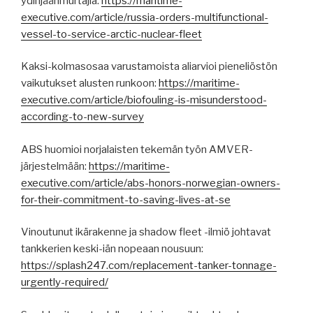
ydinjäänmurtajia:
https://maritime-
executive.com/article/russia-orders-multifunctional-
vessel-to-service-arctic-nuclear-fleet
Kaksi-kolmasosaa varustamoista aliarvioi pieneliöstön
vaikutukset alusten runkoon:
https://maritime-
executive.com/article/biofouling-is-misunderstood-
according-to-new-survey
ABS huomioi norjalaisten tekemän työn AMVER-
järjestelmään:
https://maritime-
executive.com/article/abs-honors-norwegian-owners-
for-their-commitment-to-saving-lives-at-se
Vinoutunut ikärakenne ja shadow fleet -ilmiö johtavat
tankkerien keski-iän nopeaan nousuun:
https://splash247.com/replacement-tanker-tonnage-
urgently-required/