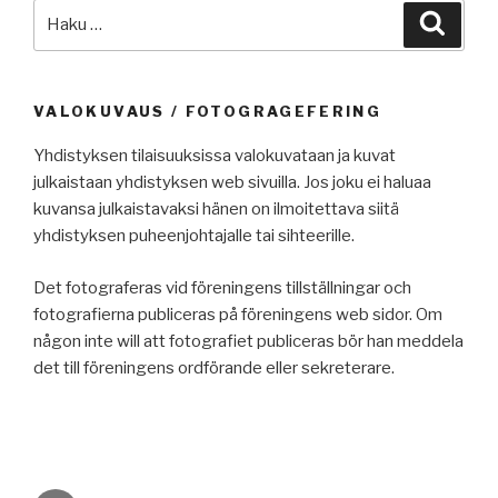
Etsi:
Haku
VALOKUVAUS / FOTOGRAGEFERING
Yhdistyksen tilaisuuksissa valokuvataan ja kuvat
julkaistaan yhdistyksen web sivuilla. Jos joku ei haluaa
kuvansa julkaistavaksi hänen on ilmoitettava siitä
yhdistyksen puheenjohtajalle tai sihteerille.
Det fotograferas vid föreningens tillställningar och
fotografierna publiceras på föreningens web sidor. Om
någon inte will att fotografiet publiceras bör han meddela
det till föreningens ordförande eller sekreterare.