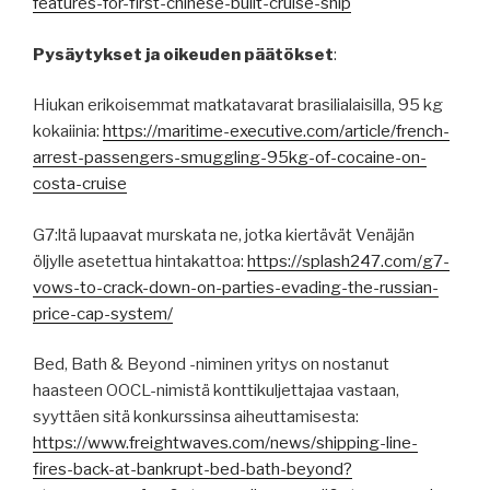
features-for-first-chinese-built-cruise-ship
Pysäytykset ja oikeuden päätökset
:
Hiukan erikoisemmat matkatavarat brasilialaisilla, 95 kg
kokaiinia:
https://maritime-executive.com/article/french-
arrest-passengers-smuggling-95kg-of-cocaine-on-
costa-cruise
G7:ltä lupaavat murskata ne, jotka kiertävät Venäjän
öljylle asetettua hintakattoa:
https://splash247.com/g7-
vows-to-crack-down-on-parties-evading-the-russian-
price-cap-system/
Bed, Bath & Beyond -niminen yritys on nostanut
haasteen OOCL-nimistä konttikuljettajaa vastaan,
syyttäen sitä konkurssinsa aiheuttamisesta:
https://www.freightwaves.com/news/shipping-line-
fires-back-at-bankrupt-bed-bath-beyond?