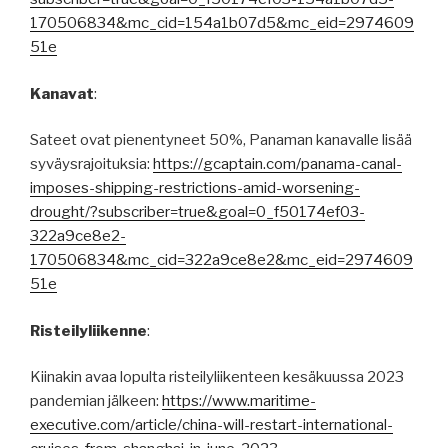
170506834&mc_cid=154a1b07d5&mc_eid=2974609
51e
Kanavat
:
Sateet ovat pienentyneet 50%, Panaman kanavalle lisää
syväysrajoituksia:
https://gcaptain.com/panama-canal-
imposes-shipping-restrictions-amid-worsening-
drought/?subscriber=true&goal=0_f50174ef03-
322a9ce8e2-
170506834&mc_cid=322a9ce8e2&mc_eid=2974609
51e
Risteilyliikenne
:
Kiinakin avaa lopulta risteilyliikenteen kesäkuussa 2023
pandemian jälkeen:
https://www.maritime-
executive.com/article/china-will-restart-international-