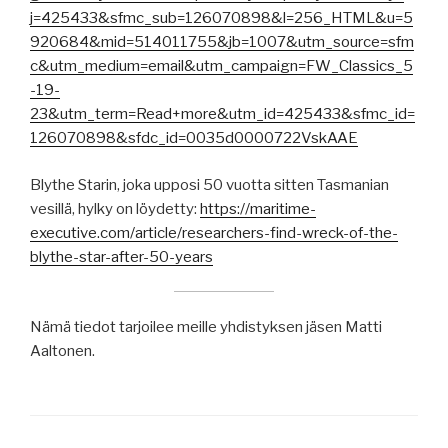
j=425433&sfmc_sub=126070898&l=256_HTML&u=5
920684&mid=514011755&jb=1007&utm_source=sfm
c&utm_medium=email&utm_campaign=FW_Classics_5
-19-
23&utm_term=Read+more&utm_id=425433&sfmc_id=
126070898&sfdc_id=0035d0000722VskAAE
Blythe Starin, joka upposi 50 vuotta sitten Tasmanian
vesillä, hylky on löydetty:
https://maritime-
executive.com/article/researchers-find-wreck-of-the-
blythe-star-after-50-years
Nämä tiedot tarjoilee meille yhdistyksen jäsen Matti
Aaltonen.