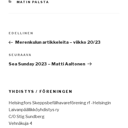
KATEGORIAT
MATIN PALSTA
Artikkelien
Edellinen
EDELLINEN
selaus
artikkeli
Merenkulun artikkeleita – viikko 20/23
Seuraava
SEURAAVA
artikkeli
Sea Sunday 2023 – Matti Aaltonen
YHDISTYS / FÖRENINGEN
Helsingfors Skeppsbefälhavareförening rf -Helsingin
Laivanpäällikköyhdistys ry
C/0 Stig Sundberg
Vehnäkuja 4