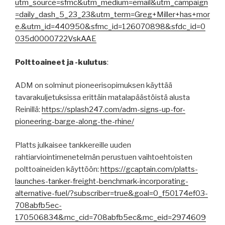
utm_source=sfmc&utm_medium=email&utm_campaign
=daily_dash_5_23_23&utm_term=Greg+Miller+has+mor
e.&utm_id=440950&sfmc_id=126070898&sfdc_id=0
035d0000722VskAAE
Polttoaineet ja -kulutus
:
ADM on solminut pioneerisopimuksen käyttää
tavarakuljetuksissa erittäin matalapäästöistä alusta
Reinillä:
https://splash247.com/adm-signs-up-for-
pioneering-barge-along-the-rhine/
Platts julkaisee tankkereille uuden
rahtiarviointimenetelmän perustuen vaihtoehtoisten
polttoaineiden käyttöön:
https://gcaptain.com/platts-
launches-tanker-freight-benchmark-incorporating-
alternative-fuel/?subscriber=true&goal=0_f50174ef03-
708abfb5ec-
170506834&mc_cid=708abfb5ec&mc_eid=2974609