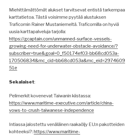
Miehittämättömät alukset tarvitsevat entistä tarkempaa
karttatietoa. Tästä voisimme pyytää alustuksen
Traficomin Rainer Mustaniemeltä. Traficomilla on hyviä
uusia karttapalveluja tarjolla:
https://gcaptain.com/unmanned-surface-vessels-
growing-need-for-underwater-obstacle-avoidance/?
subscriber=true&goal=0_f50174ef03-bb68cd053a-
170506834&mc_cid=bb68cd053a&mc_eid=2974609
51e
Sekalaiset
:
Pelimerkit kovenevat Taiwanin kiistassa:
https://www.maritime-executive.com/article/china-
vows-to-crush-taiwanese-independence
Intiassa jalostettu venäläinen raakaöljy EU:n pakotteiden
kohteeksi?:
https://www.maritime-