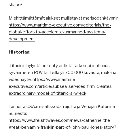
shape/
Miehittämättömät alukset mullistavat merisodankäynnin:
https://www.maritime-executive.com/editorials/the-
global-effort-to-accelerate-unmanned-systems-
development
Historiaa
:
Titanicin hylystä on tehty entistä tarkempi mallinnus
syvänmeren ROV-laitteilla yli 700’000 kuvasta, mukana
videonäyte:
https://www.maritime-
executive.com/article/subsea-services-firm-creates-
extraordinary-model-of-titanic-s-wreck
Tarinoita USA:n sisällissodan ajoilta ja Venäjän Katariina
Suuresta:
https://www.freightwaves.com/news/catherine-the-
great-benjamin-franklin-part-of-john-paul-jones-story?