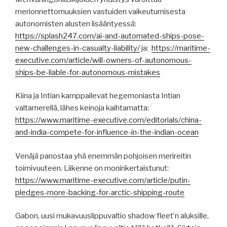
merionnettomuuksien vastuiden vaikeutumisesta
autonomisten alusten lisääntyessä:
https://splash247.com/ai-and-automated-ships-pose-
new-challenges-in-casualty-liability/
ja:
https://maritime-
executive.com/article/will-owners-of-autonomous-
ships-be-liable-for-autonomous-mistakes
Kiina ja Intian kamppailevat hegemoniasta Intian
valtamerellä, lähes keinoja kaihtamatta:
https://www.maritime-executive.com/editorials/china-
and-india-compete-for-influence-in-the-indian-ocean
Venäjä panostaa yhä enemmän pohjoisen merireitin
toimivuuteen. Liikenne on moninkertaistunut:
https://www.maritime-executive.com/article/putin-
pledges-more-backing-for-arctic-shipping-route
Gabon, uusi mukavuuslippuvaltio shadow fleet’n aluksille,