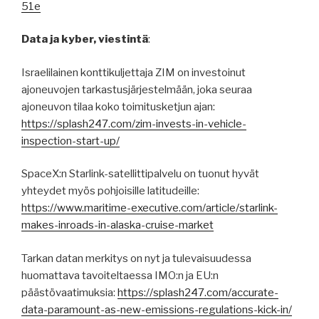
51e
Data ja kyber, viestintä
:
Israelilainen konttikuljettaja ZIM on investoinut
ajoneuvojen tarkastusjärjestelmään, joka seuraa
ajoneuvon tilaa koko toimitusketjun ajan:
https://splash247.com/zim-invests-in-vehicle-
inspection-start-up/
SpaceX:n Starlink-satellittipalvelu on tuonut hyvät
yhteydet myös pohjoisille latitudeille:
https://www.maritime-executive.com/article/starlink-
makes-inroads-in-alaska-cruise-market
Tarkan datan merkitys on nyt ja tulevaisuudessa
huomattava tavoiteltaessa IMO:n ja EU:n
päästövaatimuksia:
https://splash247.com/accurate-
data-paramount-as-new-emissions-regulations-kick-in/