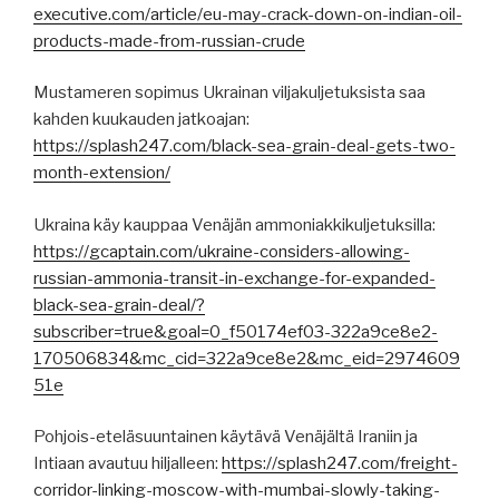
executive.com/article/eu-may-crack-down-on-indian-oil-
products-made-from-russian-crude
Mustameren sopimus Ukrainan viljakuljetuksista saa
kahden kuukauden jatkoajan:
https://splash247.com/black-sea-grain-deal-gets-two-
month-extension/
Ukraina käy kauppaa Venäjän ammoniakkikuljetuksilla:
https://gcaptain.com/ukraine-considers-allowing-
russian-ammonia-transit-in-exchange-for-expanded-
black-sea-grain-deal/?
subscriber=true&goal=0_f50174ef03-322a9ce8e2-
170506834&mc_cid=322a9ce8e2&mc_eid=2974609
51e
Pohjois-eteläsuuntainen käytävä Venäjältä Iraniin ja
Intiaan avautuu hiljalleen:
https://splash247.com/freight-
corridor-linking-moscow-with-mumbai-slowly-taking-