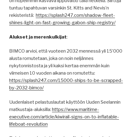
on nopeimmin kasvava lippuvaltio tällä hetkellä. Siirtoja
tuntuu tapahtuvan varsinkin St. Kitts and Nevis’n
rekisteristä:
https://splash247.com/shadow-fleet-
shines-light-on-fast-growing-gabon-ship-registry/
Alukset ja merenkulkijat
:
BIMCO arvioi, että vuoteen 2032 mennessä yli 15’000
alusta romutetaan, joka on noin neljännes
nykytonnistosta ja yli kaksi kertaa enemmän kuin
viimeisen 10 vuoden aikana on romutettu:
https://splash247.com/15000-ships-to-be-scrapped-
by-2032-bimco/
Uudenlaiset pelastuslautat käyttöön Uuden Seelannin
matkustaja-aluksilla:
https://www.maritime-
executive.com/article/kiwirail-signs-on-to-inflatable-
lifeboat-revolution