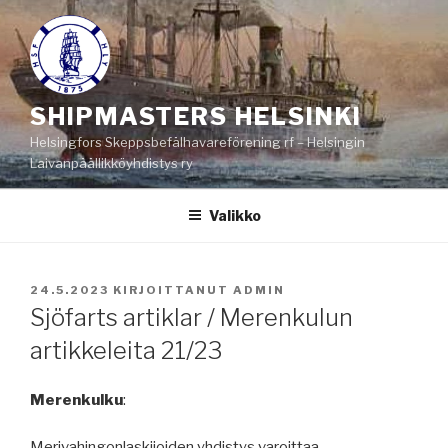
Siirry
sisältöön
SHIPMASTERS HELSINKI
Helsingfors Skeppsbefälhavareförening rf – Helsingin
Laivanpäällikköyhdistys ry
Valikko
JULKAISTU
24.5.2023
KIRJOITTANUT
ADMIN
Sjöfarts artiklar / Merenkulun
artikkeleita 21/23
Merenkulku
:
Merivahingonlaskijoiden yhdistys varoittaa