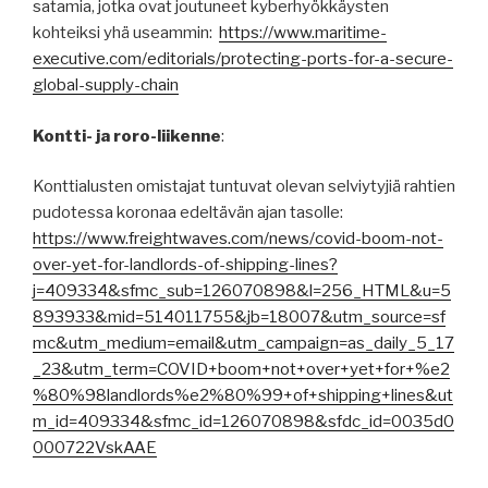
satamia, jotka ovat joutuneet kyberhyökkäysten
kohteiksi yhä useammin:
https://www.maritime-
executive.com/editorials/protecting-ports-for-a-secure-
global-supply-chain
Kontti- ja roro-liikenne
:
Konttialusten omistajat tuntuvat olevan selviytyjiä rahtien
pudotessa koronaa edeltävän ajan tasolle:
https://www.freightwaves.com/news/covid-boom-not-
over-yet-for-landlords-of-shipping-lines?
j=409334&sfmc_sub=126070898&l=256_HTML&u=5
893933&mid=514011755&jb=18007&utm_source=sf
mc&utm_medium=email&utm_campaign=as_daily_5_17
_23&utm_term=COVID+boom+not+over+yet+for+%e2
%80%98landlords%e2%80%99+of+shipping+lines&ut
m_id=409334&sfmc_id=126070898&sfdc_id=0035d0
000722VskAAE