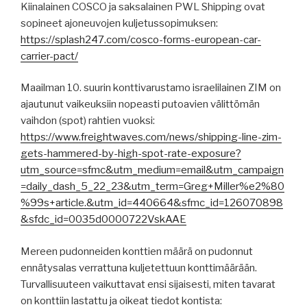
Kiinalainen COSCO ja saksalainen PWL Shipping ovat
sopineet ajoneuvojen kuljetussopimuksen:
https://splash247.com/cosco-forms-european-car-
carrier-pact/
Maailman 10. suurin konttivarustamo israelilainen ZIM on
ajautunut vaikeuksiin nopeasti putoavien välittömän
vaihdon (spot) rahtien vuoksi:
https://www.freightwaves.com/news/shipping-line-zim-
gets-hammered-by-high-spot-rate-exposure?
utm_source=sfmc&utm_medium=email&utm_campaign
=daily_dash_5_22_23&utm_term=Greg+Miller%e2%80
%99s+article.&utm_id=440664&sfmc_id=126070898
&sfdc_id=0035d0000722VskAAE
Mereen pudonneiden konttien määrä on pudonnut
ennätysalas verrattuna kuljetettuun konttimäärään.
Turvallisuuteen vaikuttavat ensi sijaisesti, miten tavarat
on konttiin lastattu ja oikeat tiedot kontista: