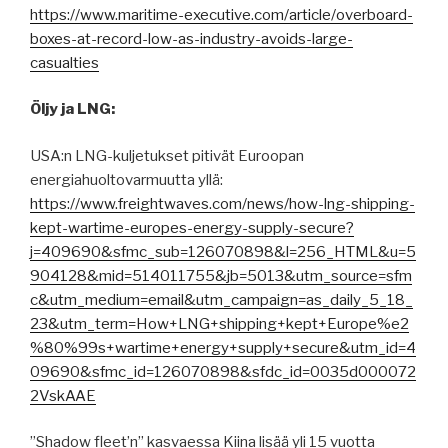
https://www.maritime-executive.com/article/overboard-
boxes-at-record-low-as-industry-avoids-large-
casualties
Öljy ja LNG:
USA:n LNG-kuljetukset pitivät Euroopan
energiahuoltovarmuutta yllä:
https://www.freightwaves.com/news/how-lng-shipping-
kept-wartime-europes-energy-supply-secure?
j=409690&sfmc_sub=126070898&l=256_HTML&u=5
904128&mid=514011755&jb=5013&utm_source=sfm
c&utm_medium=email&utm_campaign=as_daily_5_18_
23&utm_term=How+LNG+shipping+kept+Europe%e2
%80%99s+wartime+energy+supply+secure&utm_id=4
09690&sfmc_id=126070898&sfdc_id=0035d000072
2VskAAE
”Shadow fleet’n” kasvaessa Kiina lisää yli 15 vuotta