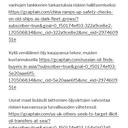
vanhojen tankkerien tarkastuksia riskien hallitsemiseksi:
https://gcaptain.com/china-ramps-up-safety-checks-
on-old-ships-as-dark-fleet-grows/?
subscriber=true&goal=0_f50174ef03-322a9ce8e2-
170506834&mc_cid=322a9ce8e2&mc_eid=2974609
51e
Kyllä venäläinen öljy kauppansa tekee, muiden
kustannuksella:
https://gcaptain.com/russian-oil-finds-
buyers-in-asia/?subscriber=true&goal=0_f50174ef03-
5e20aae6f5-
170506834&mc_cid=5e20aae6f5&mc_eid=2974609
51e
Useat maat lisäävät laittomien öljysiirtojen valvontaa
riskien kasvaessa ja turvallisuuden vähetessä:
https://gcaptain.com/us-uk-others-seek-to-target-illicit-
oil-transfers-at-sea/?
subscriber=true&goal=0_f50174ef03-154a1b07d5-