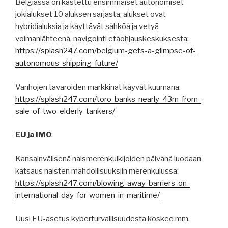
Belgiassa on kastettu ensimmäiset autonomiset
jokialukset 10 aluksen sarjasta, alukset ovat
hybridialuksia ja käyttävät sähköä ja vetyä
voimanlähteenä, navigointi etäohjauskeskuksesta:
https://splash247.com/belgium-gets-a-glimpse-of-
autonomous-shipping-future/
Vanhojen tavaroiden markkinat käyvät kuumana:
https://splash247.com/toro-banks-nearly-43m-from-
sale-of-two-elderly-tankers/
EU ja IMO
:
Kansainvälisenä naismerenkulkijoiden päivänä luodaan
katsaus naisten mahdollisuuksiin merenkulussa:
https://splash247.com/blowing-away-barriers-on-
international-day-for-women-in-maritime/
Uusi EU-asetus kyberturvallisuudesta koskee mm.