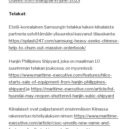
cruises-from-shanghai-in-june-2023
Telakat
:
Etelä-korealainen Samsungin telakka hakee kiinalaista
partneria selvittämään ylisuureksi kasvanut tilauskanta:
https://splash247.com/samsung-heavy-seeks-chinese-
help-to-churn-out-massive-orderbook/
Hanjin Phillipines Shipyard, joka on maailman 10
suurimman telakan joukossa, on myynnissä:
https://www.maritime-executive.com/features/hilco-
starts-sale-of-equipment-from-hanjin-philippines-
shipyard
ja:
https://maritime-executive.com/article/hd-
hyundai-may-reopen-shuttered-hanjin-subic-shipyard
Kiinalaiset ovat paljastaneet ensimmäisen Kiinassa
rakennetun risteilyaluksen nimen:
https://www.maritime-
executive.com/article/cssc-unveils-new-name-and-