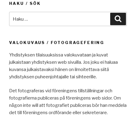
HAKU / SÖK
Etsi:
Haku
VALOKUVAUS / FOTOGRAGEFERING
Yhdistyksen tilaisuuksissa valokuvataan ja kuvat
julkaistaan yhdistyksen web sivuilla. Jos joku ei haluaa
kuvansa julkaistavaksi hänen on ilmoitettava siitä
yhdistyksen puheenjohtajalle tai sihteerille.
Det fotograferas vid föreningens tillställningar och
fotografierna publiceras på föreningens web sidor. Om
någon inte will att fotografiet publiceras bör han meddela
det till föreningens ordförande eller sekreterare.