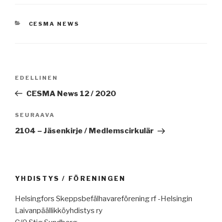
KATEGORIAT
CESMA NEWS
Artikkelien
Edellinen
EDELLINEN
selaus
artikkeli
CESMA News 12 / 2020
Seuraava
SEURAAVA
artikkeli
2104 – Jäsenkirje / Medlemscirkulär
YHDISTYS / FÖRENINGEN
Helsingfors Skeppsbefälhavareförening rf -Helsingin
Laivanpäällikköyhdistys ry