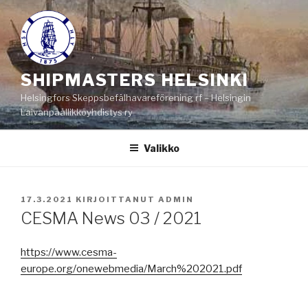
Siirry
sisältöön
SHIPMASTERS HELSINKI
Helsingfors Skeppsbefälhavareförening rf – Helsingin
Laivanpäällikköyhdistys ry
Valikko
JULKAISTU
17.3.2021
KIRJOITTANUT
ADMIN
CESMA News 03 / 2021
https://www.cesma-
europe.org/onewebmedia/March%202021.pdf