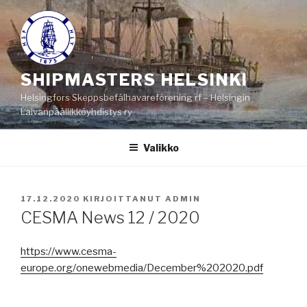
Siirry
sisältöön
SHIPMASTERS HELSINKI
Helsingfors Skeppsbefälhavareförening rf – Helsingin
Laivanpäällikköyhdistys ry
Valikko
JULKAISTU
17.12.2020
KIRJOITTANUT
ADMIN
CESMA News 12 / 2020
https://www.cesma-
europe.org/onewebmedia/December%202020.pdf