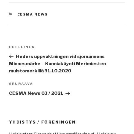
KATEGORIAT
CESMA NEWS
Artikkelien
Edellinen
EDELLINEN
selaus
artikkeli
Heders uppvaktningen vid sjömännens
Minnesmärke – Kunniakäynti Merimiesten
muistomerkillä 31.10.2020
Seuraava
SEURAAVA
artikkeli
CESMA News 03 / 2021
YHDISTYS / FÖRENINGEN