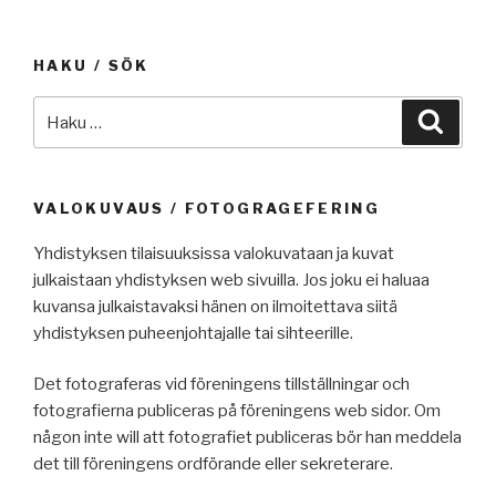
HAKU / SÖK
Etsi:
Haku
VALOKUVAUS / FOTOGRAGEFERING
Yhdistyksen tilaisuuksissa valokuvataan ja kuvat
julkaistaan yhdistyksen web sivuilla. Jos joku ei haluaa
kuvansa julkaistavaksi hänen on ilmoitettava siitä
yhdistyksen puheenjohtajalle tai sihteerille.
Det fotograferas vid föreningens tillställningar och
fotografierna publiceras på föreningens web sidor. Om
någon inte will att fotografiet publiceras bör han meddela
det till föreningens ordförande eller sekreterare.