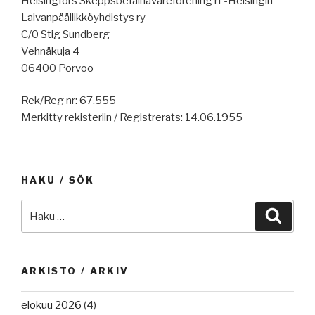
Helsingfors Skeppsbefälhavareförening rf -Helsingin
Laivanpäällikköyhdistys ry
C/0 Stig Sundberg
Vehnäkuja 4
06400 Porvoo
Rek/Reg nr: 67.555
Merkitty rekisteriin / Registrerats: 14.06.1955
HAKU / SÖK
Etsi:
Haku
ARKISTO / ARKIV
elokuu 2026
(4)