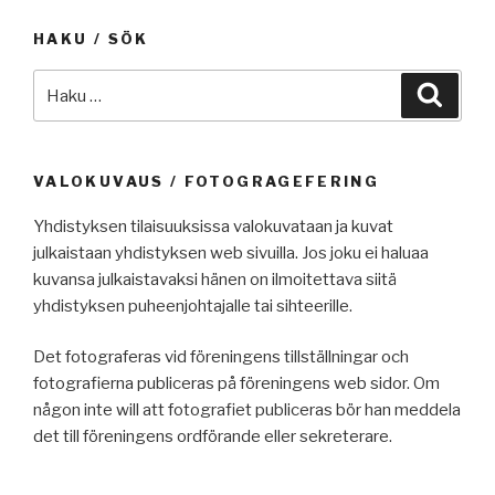
HAKU / SÖK
Etsi:
Haku
VALOKUVAUS / FOTOGRAGEFERING
Yhdistyksen tilaisuuksissa valokuvataan ja kuvat
julkaistaan yhdistyksen web sivuilla. Jos joku ei haluaa
kuvansa julkaistavaksi hänen on ilmoitettava siitä
yhdistyksen puheenjohtajalle tai sihteerille.
Det fotograferas vid föreningens tillställningar och
fotografierna publiceras på föreningens web sidor. Om
någon inte will att fotografiet publiceras bör han meddela
det till föreningens ordförande eller sekreterare.