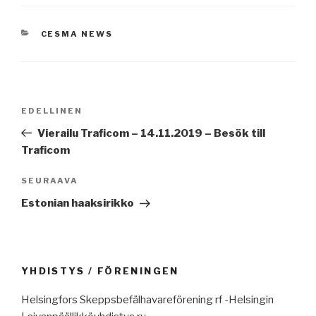
KATEGORIAT
CESMA NEWS
Artikkelien
Edellinen
EDELLINEN
selaus
artikkeli
Vierailu Traficom – 14.11.2019 – Besök till
Traficom
Seuraava
SEURAAVA
artikkeli
Estonian haaksirikko
YHDISTYS / FÖRENINGEN
Helsingfors Skeppsbefälhavareförening rf -Helsingin