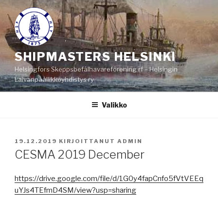
Siirry
sisältöön
SHIPMASTERS HELSINKI
Helsingfors Skeppsbefälhavareförening rf – Helsingin
Laivanpäällikköyhdistys ry
Valikko
JULKAISTU
19.12.2019
KIRJOITTANUT
ADMIN
CESMA 2019 December
https://drive.google.com/file/d/1G0y4fapCnfo5fVtVEEq
uYJs4TEfmD4SM/view?usp=sharing